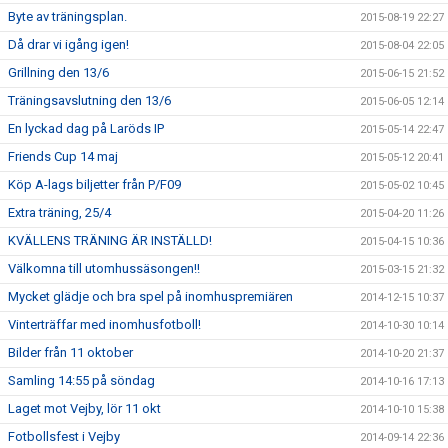
Byte av träningsplan.
2015-08-19 22:27
Då drar vi igång igen!
2015-08-04 22:05
Grillning den 13/6
2015-06-15 21:52
Träningsavslutning den 13/6
2015-06-05 12:14
En lyckad dag på Laröds IP
2015-05-14 22:47
Friends Cup 14 maj
2015-05-12 20:41
Köp A-lags biljetter från P/F09
2015-05-02 10:45
Extra träning, 25/4
2015-04-20 11:26
KVÄLLENS TRÄNING ÄR INSTÄLLD!
2015-04-15 10:36
Välkomna till utomhussäsongen!!
2015-03-15 21:32
Mycket glädje och bra spel på inomhuspremiären
2014-12-15 10:37
Vinterträffar med inomhusfotboll!
2014-10-30 10:14
Bilder från 11 oktober
2014-10-20 21:37
Samling 14:55 på söndag
2014-10-16 17:13
Laget mot Vejby, lör 11 okt
2014-10-10 15:38
Fotbollsfest i Vejby
2014-09-14 22:36