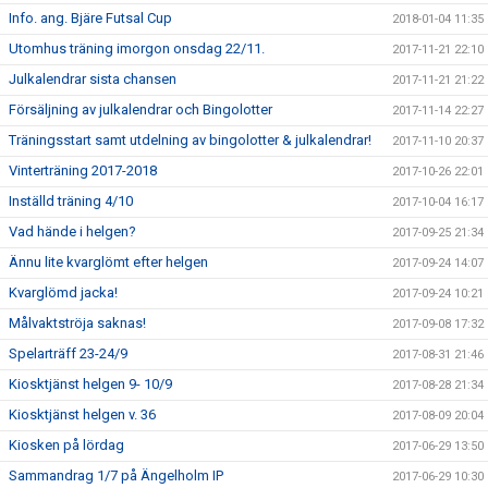
Info. ang. Bjäre Futsal Cup
2018-01-04 11:35
Utomhus träning imorgon onsdag 22/11.
2017-11-21 22:10
Julkalendrar sista chansen
2017-11-21 21:22
Försäljning av julkalendrar och Bingolotter
2017-11-14 22:27
Träningsstart samt utdelning av bingolotter & julkalendrar!
2017-11-10 20:37
Vinterträning 2017-2018
2017-10-26 22:01
Inställd träning 4/10
2017-10-04 16:17
Vad hände i helgen?
2017-09-25 21:34
Ännu lite kvarglömt efter helgen
2017-09-24 14:07
Kvarglömd jacka!
2017-09-24 10:21
Målvaktströja saknas!
2017-09-08 17:32
Spelarträff 23-24/9
2017-08-31 21:46
Kiosktjänst helgen 9- 10/9
2017-08-28 21:34
Kiosktjänst helgen v. 36
2017-08-09 20:04
Kiosken på lördag
2017-06-29 13:50
Sammandrag 1/7 på Ängelholm IP
2017-06-29 10:30