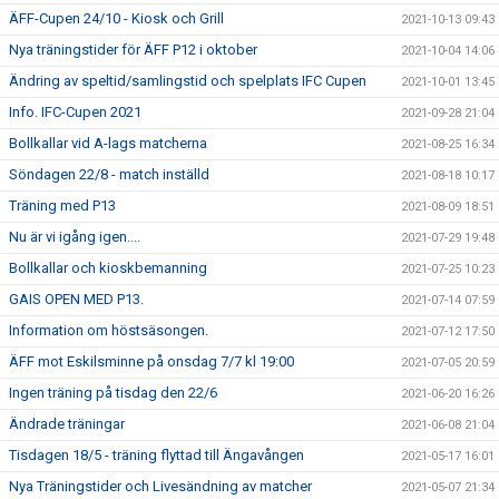
ÄFF-Cupen 24/10 - Kiosk och Grill
2021-10-13 09:43
Nya träningstider för ÄFF P12 i oktober
2021-10-04 14:06
Ändring av speltid/samlingstid och spelplats IFC Cupen
2021-10-01 13:45
Info. IFC-Cupen 2021
2021-09-28 21:04
Bollkallar vid A-lags matcherna
2021-08-25 16:34
Söndagen 22/8 - match inställd
2021-08-18 10:17
Träning med P13
2021-08-09 18:51
Nu är vi igång igen....
2021-07-29 19:48
Bollkallar och kioskbemanning
2021-07-25 10:23
GAIS OPEN MED P13.
2021-07-14 07:59
Information om höstsäsongen.
2021-07-12 17:50
ÄFF mot Eskilsminne på onsdag 7/7 kl 19:00
2021-07-05 20:59
Ingen träning på tisdag den 22/6
2021-06-20 16:26
Ändrade träningar
2021-06-08 21:04
Tisdagen 18/5 - träning flyttad till Ängavången
2021-05-17 16:01
Nya Träningstider och Livesändning av matcher
2021-05-07 21:34