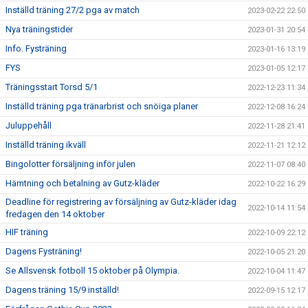
Inställd träning 27/2 pga av match
2023-02-22 22:50
Nya träningstider
2023-01-31 20:54
Info. Fysträning
2023-01-16 13:19
FYS
2023-01-05 12:17
Träningsstart Torsd 5/1
2022-12-23 11:34
Inställd träning pga tränarbrist och snöiga planer
2022-12-08 16:24
Juluppehåll
2022-11-28 21:41
Inställd träning ikväll
2022-11-21 12:12
Bingolotter försäljning inför julen
2022-11-07 08:40
Hämtning och betalning av Gutz-kläder
2022-10-22 16:29
Deadline för registrering av försäljning av Gutz-kläder idag
2022-10-14 11:54
fredagen den 14 oktober
HIF träning
2022-10-09 22:12
Dagens Fysträning!
2022-10-05 21:20
Se Allsvensk fotboll 15 oktober på Olympia.
2022-10-04 11:47
Dagens träning 15/9 inställd!
2022-09-15 12:17