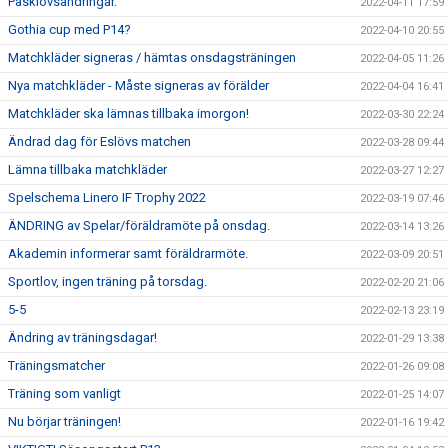
Påsklovsändringar.
2022-04-11 17:59
Gothia cup med P14?
2022-04-10 20:55
Matchkläder signeras / hämtas onsdagsträningen
2022-04-05 11:26
Nya matchkläder - Måste signeras av förälder
2022-04-04 16:41
Matchkläder ska lämnas tillbaka imorgon!
2022-03-30 22:24
Ändrad dag för Eslövs matchen
2022-03-28 09:44
Lämna tillbaka matchkläder
2022-03-27 12:27
Spelschema Linero IF Trophy 2022
2022-03-19 07:46
ÄNDRING av Spelar/föräldramöte på onsdag.
2022-03-14 13:26
Akademin informerar samt föräldrarmöte.
2022-03-09 20:51
Sportlov, ingen träning på torsdag.
2022-02-20 21:06
5-5
2022-02-13 23:19
Ändring av träningsdagar!
2022-01-29 13:38
Träningsmatcher
2022-01-26 09:08
Träning som vanligt
2022-01-25 14:07
Nu börjar träningen!
2022-01-16 19:42