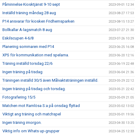
Påminnelse Kiosktjänst 9-10 sept
2023-09-01 12:34
Inställd träning måndag 28 aug
2023-08-27 17:53
P14 ansvarar för kiosken Fridhemsparken
2023-08-15 13:27
Bollkallar A-lagsmatch 8 aug
2023-07-27 21:30
Eskilscupen 4-6/8
2023-07-26 10:29
Planering sommaren med P14
2023-06-25 16:08
XPS för kommunikation med spelarna.
2023-06-20 12:16
Träning inställd torsdag 22/6
2023-06-19 22:48
Ingen träning på tisdag
2023-06-04 21:36
Träningen inställd 30/5 även Målvaktsträningen inställd.
2023-05-29 22:12
Ingen träning på tisdag och torsdag.
2023-05-21 22:42
Fotografering 15/5
2023-05-09 21:05
Matchen mot Ramlösa S:a på onsdag flyttad
2023-05-02 13:02
Viktigt ang träning och matchspel
2023-05-01 19:56
Ingen träning imorgon.
2023-04-30 13:25
Viktig info om Whats up-grupper
2023-04-25 12:33