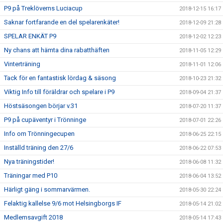
P9 på Treklöverns Luciacup
2018-12-15 16:17
Saknar fortfarande en del spelarenkäter!
2018-12-09 21:28
SPELAR ENKÄT P9
2018-12-02 12:23
Ny chans att hämta dina rabatthäften
2018-11-05 12:29
Vinterträning
2018-11-01 12:06
Tack för en fantastisk lördag & säsong
2018-10-23 21:32
Viktig Info till föräldrar och spelare i P9
2018-09-04 21:37
Höstsäsongen börjar v.31
2018-07-20 11:37
P9 på cupäventyr i Trönninge
2018-07-01 22:26
Info om Trönningecupen
2018-06-25 22:15
Inställd träning den 27/6
2018-06-22 07:53
Nya träningstider!
2018-06-08 11:32
Träningar med P10
2018-06-04 13:52
Härligt gäng i sommarvärmen.
2018-05-30 22:24
Felaktig kallelse 9/6 mot Helsingborgs IF
2018-05-14 21:02
Medlemsavgift 2018
2018-05-14 17:43