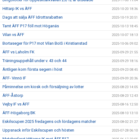
2025-11-06 19:04
Hittarp IK vs ÄFF
2025-10-20 18:36
Dags att sälja ÄFF Idrottsrabatten
2025-10-19 20:51
Tamt ÄFF P17 föll mot Höganäs
2025-10-13 18:45
Vilan vs ÄFF
2025-10-07 18:13
Bortaseger för P17 mot Vilan BoIS i Kristianstad
2025-10-06 09:02
ÄFF vs Laholm FK
2025-09-29 21:55
Träningsuppehåll under v. 43 och 44
2025-09-29 18:16
Äntligen kom första segern i höst
2025-09-23 08:45
ÄFF- Vinnö IF
2025-09-09 20:36
Påminnelse om kiosk och försäljning av lotter
2025-08-23 14:05
ÄFF-Åstorp
2025-08-23 12:43
Vejby IF vs ÄFF
2025-08-16 12:50
ÄFF-Högaborg BK
2025-08-10 13:10
Eskilscupen 2025 fredagens och lördagens matcher
2025-08-02 21:27
Uppsnack inför Eskilscupen och hösten
2025-07-28 06:10
Matchreferat Hittarps IK mot ÄFF P17