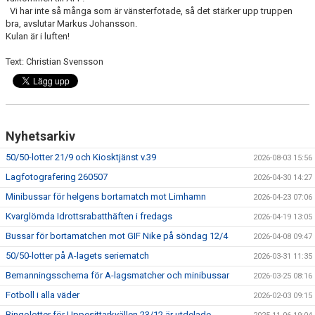
Vi har inte så många som är vänsterfotade, så det stärker upp truppen
bra, avslutar Markus Johansson.
Kulan är i luften!
Text: Christian Svensson
Nyhetsarkiv
50/50-lotter 21/9 och Kiosktjänst v.39
2026-08-03 15:56
Lagfotografering 260507
2026-04-30 14:27
Minibussar för helgens bortamatch mot Limhamn
2026-04-23 07:06
Kvarglömda Idrottsrabatthäften i fredags
2026-04-19 13:05
Bussar för bortamatchen mot GIF Nike på söndag 12/4
2026-04-08 09:47
50/50-lotter på A-lagets seriematch
2026-03-31 11:35
Bemanningsschema för A-lagsmatcher och minibussar
2026-03-25 08:16
Fotboll i alla väder
2026-02-03 09:15
Bingolotter för Uppesittarkvällen 23/12 är utdelade