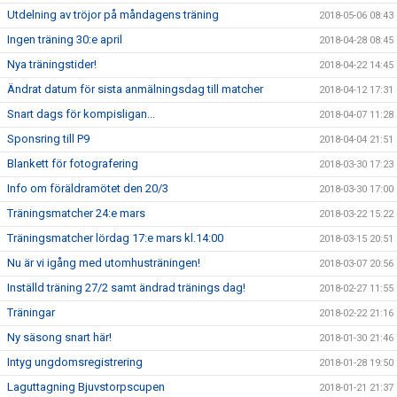
Utdelning av tröjor på måndagens träning
2018-05-06 08:43
Ingen träning 30:e april
2018-04-28 08:45
Nya träningstider!
2018-04-22 14:45
Ändrat datum för sista anmälningsdag till matcher
2018-04-12 17:31
Snart dags för kompisligan...
2018-04-07 11:28
Sponsring till P9
2018-04-04 21:51
Blankett för fotografering
2018-03-30 17:23
Info om föräldramötet den 20/3
2018-03-30 17:00
Träningsmatcher 24:e mars
2018-03-22 15:22
Träningsmatcher lördag 17:e mars kl.14:00
2018-03-15 20:51
Nu är vi igång med utomhusträningen!
2018-03-07 20:56
Inställd träning 27/2 samt ändrad tränings dag!
2018-02-27 11:55
Träningar
2018-02-22 21:16
Ny säsong snart här!
2018-01-30 21:46
Intyg ungdomsregistrering
2018-01-28 19:50
Laguttagning Bjuvstorpscupen
2018-01-21 21:37