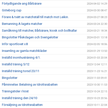
Förtydligande ang Bårbärare
2024-04-02 14:29
Göteborg cup
2024-03-30 08:47
Förare & tvätt av matchställ till match mot Leikin.
2024-03-27 08:23
Bemanning A-lagets matcher
2024-03-24 22:30
Samåkning till matcher, Bårbärare, kiosk och bollkallar
2024-03-21 18:34
Bingolotter Påskdagen och Sverigelotter
2024-03-01 13:18
Inför sportlovet v.8
2024-02-05 18:06
Insamling av gamla matchkläder
2024-01-29 13:50
Inställd inomhusträning 4/1.
2024-01-03 20:04
Inställd träning 5/12
2023-12-04 12:11
Inställd träning torsd 23/11
2023-11-23 16:21
Bingolotter
2023-11-03 09:41
Påminnelse: Betalning av Idrottsrabatten
2023-10-30 11:53
Träningstider i höst
2023-10-24 22:15
Inställd träning den 24/10
2023-10-23 20:56
Försäljning av Idrottsrabatten
2023-10-11 22:04