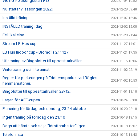
VIKTIGT! Säsongsstart P13
2022-01-04 10:52
Nu startar vi säsongen 2022!
2021-12-28 09:48
Inställd träning
2021-12-07 15:46
INSTÄLLD träning idag
2021-12-02 12:08
Fel i kallelse
2021-11-28 21:44
Stream LB-Hus cup
2021-11-27 14:01
LB Hus Indoor cup - Bromölla 211127
2021-11-21 17:35
Utlämning av Bingolotter till uppesittarkvällen
2021-11-15 10:06
Vinterträning och lite annat
2021-11-02 22:19
Regler för parkeringen på Fridhemsparken vid Rögles
2021-11-02 10:53
hemmamatcher.
Bingolotter till uppesittarkvällen 23/12!
2021-11-01 11:18
Lagen för ÄFF-cupen
2021-10-24 06:00
Planering för lördag och söndag, 23-24 oktober
2021-10-20 22:10
Ingen träning på torsdag den 21/10
2021-10-18 19:15
Dags att hämta och sälja ”Idrottsrabatten” igen.
2021-10-18 19:07
Telefonlista
2021-10-13 11:43