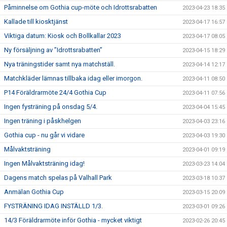
Påminnelse om Gothia cup-möte och Idrottsrabatten
2023-04-23 18:35
Kallade till kiosktjänst
2023-04-17 16:57
Viktiga datum: Kiosk och Bollkallar 2023
2023-04-17 08:05
Ny försäljning av ”Idrottsrabatten”
2023-04-15 18:29
Nya träningstider samt nya matchställ.
2023-04-14 12:17
Matchkläder lämnas tillbaka idag eller imorgon.
2023-04-11 08:50
P14 Föräldrarmöte 24/4 Gothia Cup
2023-04-11 07:56
Ingen fysträning på onsdag 5/4.
2023-04-04 15:45
Ingen träning i påskhelgen
2023-04-03 23:16
Gothia cup - nu går vi vidare
2023-04-03 19:30
Målvaktsträning
2023-04-01 09:19
Ingen Målvaktsträning idag!
2023-03-23 14:04
Dagens match spelas på Valhall Park
2023-03-18 10:37
Anmälan Gothia Cup
2023-03-15 20:09
FYSTRÄNING IDAG INSTÄLLD 1/3.
2023-03-01 09:26
14/3 Föräldrarmöte inför Gothia - mycket viktigt
2023-02-26 20:45