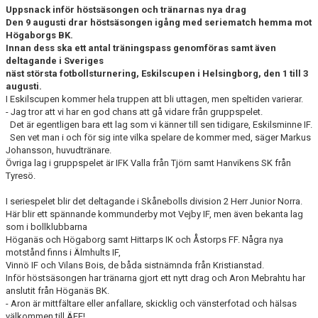
Uppsnack inför höstsäsongen och tränarnas nya drag
Den 9 augusti drar höstsäsongen igång med seriematch hemma mot
Högaborgs BK.
Innan dess ska ett antal träningspass genomföras samt även
deltagande i Sveriges
näst största fotbollsturnering, Eskilscupen i Helsingborg, den 1 till 3
augusti.
I Eskilscupen kommer hela truppen att bli uttagen, men speltiden varierar.
- Jag tror att vi har en god chans att gå vidare från gruppspelet.
Det är egentligen bara ett lag som vi känner till sen tidigare, Eskilsminne IF.
Sen vet man i och för sig inte vilka spelare de kommer med, säger Markus
Johansson, huvudtränare.
Övriga lag i gruppspelet är IFK Valla från Tjörn samt Hanvikens SK från
Tyresö.
I seriespelet blir det deltagande i Skånebolls division 2 Herr Junior Norra.
Här blir ett spännande kommunderby mot Vejby IF, men även bekanta lag
som i bollklubbarna
Höganäs och Högaborg samt Hittarps IK och Åstorps FF. Några nya
motstånd finns i Älmhults IF,
Vinnö IF och Vilans Bois, de båda sistnämnda från Kristianstad.
Inför höstsäsongen har tränarna gjort ett nytt drag och Aron Mebrahtu har
anslutit från Höganäs BK.
- Aron är mittfältare eller anfallare, skicklig och vänsterfotad och hälsas
välkommen till ÄFF!