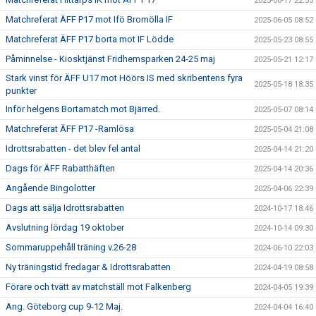
2025-06-17 22:55
Matchreferat ÄFF P17 mot Ifö Bromölla IF
2025-06-05 08:52
Matchreferat ÄFF P17 borta mot IF Lödde
2025-05-23 08:55
Påminnelse - Kiosktjänst Fridhemsparken 24-25 maj
2025-05-21 12:17
Stark vinst för ÄFF U17 mot Höörs IS med skribentens fyra
2025-05-18 18:35
punkter
Inför helgens Bortamatch mot Bjärred.
2025-05-07 08:14
Matchreferat ÄFF P17 -Ramlösa
2025-05-04 21:08
Idrottsrabatten - det blev fel antal
2025-04-14 21:20
Dags för ÄFF Rabatthäften
2025-04-14 20:36
Angående Bingolotter
2025-04-06 22:39
Dags att sälja Idrottsrabatten
2024-10-17 18:46
Avslutning lördag 19 oktober
2024-10-14 09:30
Sommaruppehåll träning v.26-28
2024-06-10 22:03
Ny träningstid fredagar & Idrottsrabatten
2024-04-19 08:58
Förare och tvätt av matchställ mot Falkenberg
2024-04-05 19:39
Ang. Göteborg cup 9-12 Maj.
2024-04-04 16:40