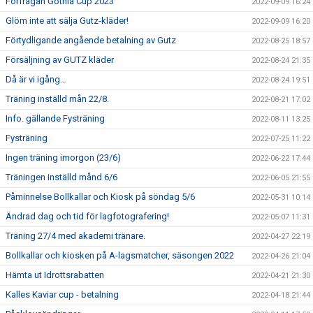
Förfrågan Gothia Cup 2023
2022-09-09 16:24
Glöm inte att sälja Gutz-kläder!
2022-09-09 16:20
Förtydligande angående betalning av Gutz
2022-08-25 18:57
Försäljning av GUTZ kläder
2022-08-24 21:35
Då är vi igång…
2022-08-24 19:51
Träning inställd mån 22/8.
2022-08-21 17:02
Info. gällande Fysträning
2022-08-11 13:25
Fysträning
2022-07-25 11:22
Ingen träning imorgon (23/6)
2022-06-22 17:44
Träningen inställd månd 6/6
2022-06-05 21:55
Påminnelse Bollkallar och Kiosk på söndag 5/6
2022-05-31 10:14
Ändrad dag och tid för lagfotografering!
2022-05-07 11:31
Träning 27/4 med akademi tränare.
2022-04-27 22:19
Bollkallar och kiosken på A-lagsmatcher, säsongen 2022
2022-04-26 21:04
Hämta ut Idrottsrabatten
2022-04-21 21:30
Kalles Kaviar cup - betalning
2022-04-18 21:44