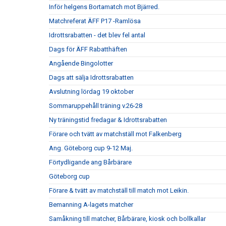
Inför helgens Bortamatch mot Bjärred.
Matchreferat ÄFF P17 -Ramlösa
Idrottsrabatten - det blev fel antal
Dags för ÄFF Rabatthäften
Angående Bingolotter
Dags att sälja Idrottsrabatten
Avslutning lördag 19 oktober
Sommaruppehåll träning v.26-28
Ny träningstid fredagar & Idrottsrabatten
Förare och tvätt av matchställ mot Falkenberg
Ang. Göteborg cup 9-12 Maj.
Förtydligande ang Bårbärare
Göteborg cup
Förare & tvätt av matchställ till match mot Leikin.
Bemanning A-lagets matcher
Samåkning till matcher, Bårbärare, kiosk och bollkallar