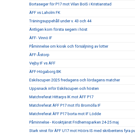
Bortaseger för P17 mot Vilan BoIS i Kristianstad
ÄFF vs Laholm FK
Träningsuppehåll under v. 43 och 44
Äntligen kom första segern i höst
ÄFF- Vinnö IF
Påminnelse om kiosk och försäljning av lotter
ÄFF-Åstorp
Vejby IF vs ÄFF
ÄFF-Högaborg BK
Eskilscupen 2025 fredagens och lördagens matcher
Uppsnack inför Eskilscupen och hösten
Matchreferat Hittarps IK mot ÄFF P17
Matchreferat ÄFF P17 mot Ifö Bromölla IF
Matchreferat ÄFF P17 borta mot IF Lödde
Påminnelse - Kiosktjänst Fridhemsparken 24-25 maj
Stark vinst för ÄFF U17 mot Höörs IS med skribentens fyra p