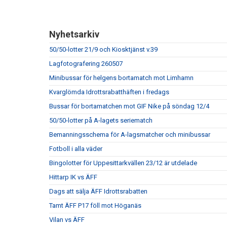
Nyhetsarkiv
50/50-lotter 21/9 och Kiosktjänst v.39
Lagfotografering 260507
Minibussar för helgens bortamatch mot Limhamn
Kvarglömda Idrottsrabatthäften i fredags
Bussar för bortamatchen mot GIF Nike på söndag 12/4
50/50-lotter på A-lagets seriematch
Bemanningsschema för A-lagsmatcher och minibussar
Fotboll i alla väder
Bingolotter för Uppesittarkvällen 23/12 är utdelade
Hittarp IK vs ÄFF
Dags att sälja ÄFF Idrottsrabatten
Tamt ÄFF P17 föll mot Höganäs
Vilan vs ÄFF