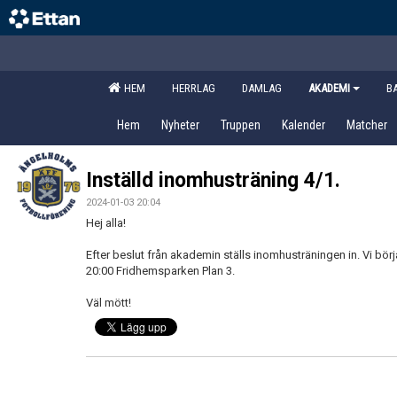
HEM
HERRLAG
DAMLAG
AKADEMI
B
Hem
Nyheter
Truppen
Kalender
Matcher
Inställd inomhusträning 4/1.
2024-01-03 20:04
Hej alla!
Efter beslut från akademin ställs inomhusträningen in. Vi börjar
20:00 Fridhemsparken Plan 3.
Väl mött!