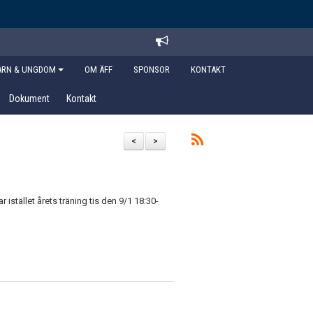
ARN & UNGDOM
OM ÄFF
SPONSOR
KONTAKT
Dokument
Kontakt
<
>
 istället årets träning tis den 9/1 18:30-