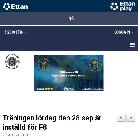
F 2018 ( F8)
LOGGA IN
HEM
NYHETER
TRUPPEN
KALENDER
MATCHER
Träningen lördag den 28 sep är
<
>
KONTAKT
inställd för F8
2024-09-24 10:01