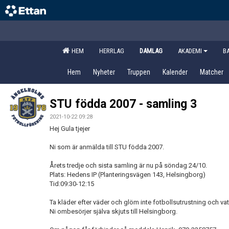
HEM
HERRLAG
DAMLAG
AKADEMI
B
Hem
Nyheter
Truppen
Kalender
Matcher
STU födda 2007 - samling 3
2021-10-22 09:28
Hej Gula tjejer
Ni som är anmälda till STU födda 2007.
Årets tredje och sista samling är nu på söndag 24/10.
Plats: Hedens IP (Planteringsvägen 143, Helsingborg)
Tid:09:30-12:15
Ta kläder efter väder och glöm inte fotbollsutrustning och va
Ni ombesörjer själva skjuts till Helsingborg.