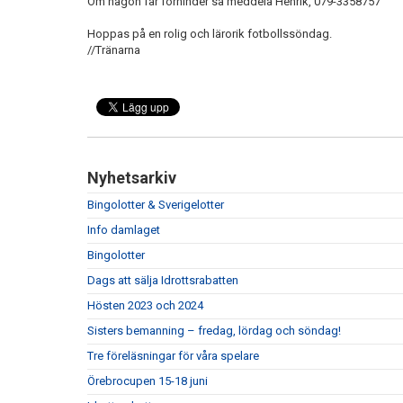
Om någon får förhinder så meddela Henrik, 079-3358757
Hoppas på en rolig och lärorik fotbollssöndag.
//Tränarna
Nyhetsarkiv
Bingolotter & Sverigelotter
Info damlaget
Bingolotter
Dags att sälja Idrottsrabatten
Hösten 2023 och 2024
Sisters bemanning – fredag, lördag och söndag!
Tre föreläsningar för våra spelare
Örebrocupen 15-18 juni