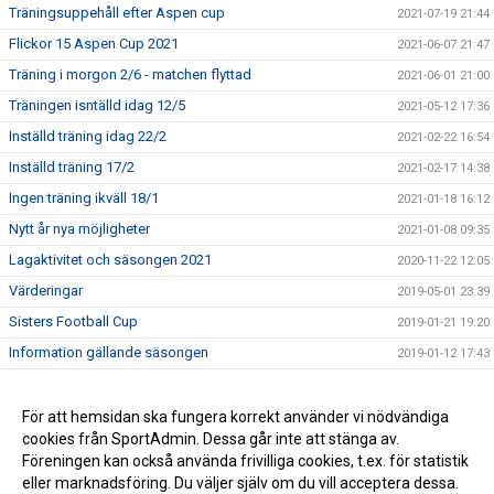
Träningsuppehåll efter Aspen cup
2021-07-19 21:44
Flickor 15 Aspen Cup 2021
2021-06-07 21:47
Träning i morgon 2/6 - matchen flyttad
2021-06-01 21:00
Träningen isntälld idag 12/5
2021-05-12 17:36
Inställd träning idag 22/2
2021-02-22 16:54
Inställd träning 17/2
2021-02-17 14:38
Ingen träning ikväll 18/1
2021-01-18 16:12
Nytt år nya möjligheter
2021-01-08 09:35
Lagaktivitet och säsongen 2021
2020-11-22 12:05
Värderingar
2019-05-01 23:39
Sisters Football Cup
2019-01-21 19:20
Information gällande säsongen
2019-01-12 17:43
Slut för i år tack för i år!
2018-12-09 14:41
Match på träningstid, träning inställd 3/10
För att hemsidan ska fungera korrekt använder vi nödvändiga
2018-10-02 20:36
cookies från SportAdmin. Dessa går inte att stänga av.
Info om helgen 7-8/10 - Cup inställd
2017-09-30 13:48
Föreningen kan också använda frivilliga cookies, t.ex. för statistik
eller marknadsföring. Du väljer själv om du vill acceptera dessa.