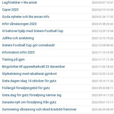
Lagföräldrar + lite annat
2023-03-07 10:07
Cuper 2023
2023-02-10 10:34
Goda nyheter och lite annan info
2023-01-24 17:32
Inför vårsäsongen 2023
2023-01-08 20:42
Vi behöver hjälp med Sisters Football Cup
2022-12-29 19:58
Julfika och avslutning
2022-12-15 19:22
Sisters Football Cup gör comeback!
2022-12-08 08:40
Information inför 2023
2022-11-19 14:39
Träning på gym
2022-11-11 11:29
Bingolotter till uppesittarkväll 23 december
2022-11-05 18:52
Styrketräning med rabatterat gymkort
2022-10-25 14:22
Sista dagen idag 14 oktober för gutz
2022-10-14 11:25
Förlängd försäljningstid för gutz
2022-09-20 08:11
Sista dag för gutz försäljning närmar sig
2022-09-14 17:33
Senaste nytt om försäljning från gutz
2022-09-01 15:17
Summering vårsäsong och ökad kravbild framöver
2022-06-09 08:49