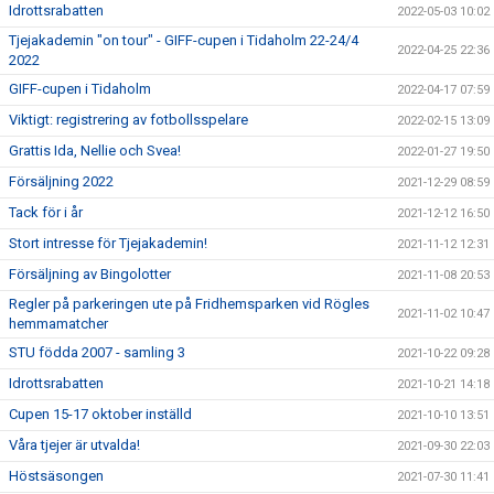
Idrottsrabatten
2022-05-03 10:02
Tjejakademin "on tour" - GIFF-cupen i Tidaholm 22-24/4
2022-04-25 22:36
2022
GIFF-cupen i Tidaholm
2022-04-17 07:59
Viktigt: registrering av fotbollsspelare
2022-02-15 13:09
Grattis Ida, Nellie och Svea!
2022-01-27 19:50
Försäljning 2022
2021-12-29 08:59
Tack för i år
2021-12-12 16:50
Stort intresse för Tjejakademin!
2021-11-12 12:31
Försäljning av Bingolotter
2021-11-08 20:53
Regler på parkeringen ute på Fridhemsparken vid Rögles
2021-11-02 10:47
hemmamatcher
STU födda 2007 - samling 3
2021-10-22 09:28
Idrottsrabatten
2021-10-21 14:18
Cupen 15-17 oktober inställd
2021-10-10 13:51
Våra tjejer är utvalda!
2021-09-30 22:03
Höstsäsongen
2021-07-30 11:41