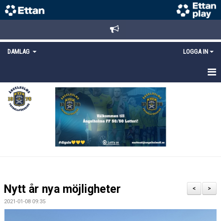
DAMLAG
LOGGA IN
HEM
NYHETER
TRUPPEN
KALENDER
MATCHER
Nytt år nya möjligheter
<
>
DOKUMENT
2021-01-08 09:35
KONTAKT