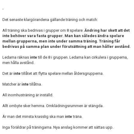
-
Det senaste klargörandena gällande träning och match:
All träning ska bedrivas i grupper om 8 spelare.
Ändring har skett att det
inte behöver vara fasta grupper. Man kan således ändra spelare
mellan grupperna, men inte under samma träning. Träning får
bedrivas på samma plan under förutsättning att man håller avstånd.
Ledarna räknas
inte
till de 8 i gruppen. Ledarna kan cirkulera i grupperna,
men hålla avstånd.
Det är
inte
tillåtet att flytta spelare mellan åldersgrupperna.
Matcher är
inte
tillåtna.
All inomhusträning är inställd.
Allt ombyte sker hemma. Omklädningsrummen är stängda.
Är man det minsta krasslig ska man
inte
träna.
Inga föräldrar på träningarna. Nya anslag kommer att sättas upp.