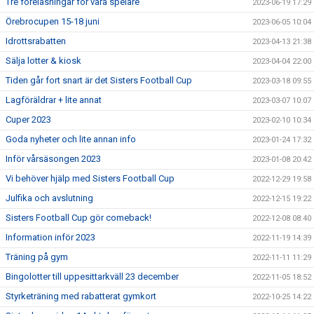
Tre föreläsningar för våra spelare
2023-06-19 17:29
Örebrocupen 15-18 juni
2023-06-05 10:04
Idrottsrabatten
2023-04-13 21:38
Sälja lotter & kiosk
2023-04-04 22:00
Tiden går fort snart är det Sisters Football Cup
2023-03-18 09:55
Lagföräldrar + lite annat
2023-03-07 10:07
Cuper 2023
2023-02-10 10:34
Goda nyheter och lite annan info
2023-01-24 17:32
Inför vårsäsongen 2023
2023-01-08 20:42
Vi behöver hjälp med Sisters Football Cup
2022-12-29 19:58
Julfika och avslutning
2022-12-15 19:22
Sisters Football Cup gör comeback!
2022-12-08 08:40
Information inför 2023
2022-11-19 14:39
Träning på gym
2022-11-11 11:29
Bingolotter till uppesittarkväll 23 december
2022-11-05 18:52
Styrketräning med rabatterat gymkort
2022-10-25 14:22