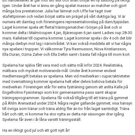
Ett händelserikt år går mot sitt slut och snart börjar en ny säsong på riktigt
igen. Under året har vi ännu en gång spelat massor av matcher och gjort
många bra prestationer. Julia har lämnat och Uffe har tagit över
stafettpinnen och redan börjat sätta sin prägel på vårt duktiga lag. Vi är
numera ett damlag och föreningens representationslag på dam/tjejsidan.
Laget kommer spela ett flertal träningsmatcher i början på året och vi
kommer delta i Malmöcupen 4 jan, Bjärecupen 6 jan samt Ladies cup 28-30
mars. Kallelser till cuperna kommer. Laget kommer spela i div 4 och det blir
många derbyn mot lag i närområdet. Vi kan också meddela att vi har några
nya spelare i truppen. Vi välkomnar Tyra Rasmusson, Nova Kristiansson,
Ella Duran, Ozma Zaher och Ella Deltin samt i bästa fall några till inom kort.
Spelarna har själva fått vara med och sätta mål inför 2024. Realistiska,
mätbara och mycket motiverande mål. Under året kommer endast
medlemsavgift betalas av spelarna. Men vid medverkan i cuper/aktiviteter
med övernattning kommer spelarna helt eller delvis behöva betala för
medverkan. Föreningen står för extra fysträning genom att anlita Kalle på
Engelholms Fysioterapi som kör gemensamma pass samt skapar
träningsprogrammen. Spelarna får också tillgång till att träna på gymmet
på Ählm Arenastad under 2024. Några regler gällande gymmet; visa hänsyn
till övriga som tränar och träna aldrig fler än tio från laget samtidigt. Träna
hårt och rätt, ni kommer ha stor nytta av detta när säsongen drar igång.
Spelarna får även i år låna varsitt träningsställ.
Ha en riktigt god jul och ett gott nytt år!