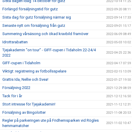
Sista dagen idag 14 oktober för gutz
2022-10-14 11:25
Förlängd försäljningstid för gutz
2022-09-20 08:11
Sista dag för gutz försäljning närmar sig
2022-09-14 17:33
Senaste nytt om försäljning från gutz
2022-09-01 15:17
Summering vårsäsong och ökad kravbild framöver
2022-06-09 08:49
Idrottsrabatten
2022-05-03 10:02
Tjejakademin "on tour" - GIFF-cupen i Tidaholm 22-24/4
2022-04-25 22:36
2022
GIFF-cupen i Tidaholm
2022-04-17 07:59
Viktigt: registrering av fotbollsspelare
2022-02-15 13:09
Grattis Ida, Nellie och Svea!
2022-01-27 19:50
Försäljning 2022
2021-12-29 08:59
Tack för i år
2021-12-12 16:50
Stort intresse för Tjejakademin!
2021-11-12 12:31
Försäljning av Bingolotter
2021-11-08 20:53
Regler på parkeringen ute på Fridhemsparken vid Rögles
2021-11-02 10:47
hemmamatcher