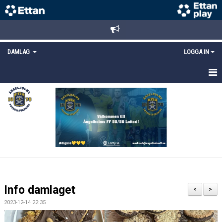
DAMLAG
LOGGA IN
HEM
NYHETER
TRUPPEN
KALENDER
MATCHER
Info damlaget
<
>
DOKUMENT
2023-12-14 22:35
KONTAKT