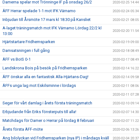
Damerna spelar mot Trönninge IF på onsdag 26/2
2020-02-25 14:44
ÄFF Herrar spelade 1-1 mot IFK Värnamo
2020-02-24 05:34
Inbjudan till Årsmöte 17 mars kl 18.30 på Kansliet
2020-02-21 08:05
A-laget träningsmatch mot IFK Värnamo Lördag 22/2 kl
2020-02-20 11:54
13:00
Hjärtstartare Fridhemsparken
2020-02-19 09:00
Damsatsningen i full gång
2020-02-18 08:49
ÄFF vs BoIS 0-1
2020-02-17 08:49
Landskrona Bois på besök på Fridhemsparken
2020-02-14 16:22
ÄFF önskar alla en fantastisk Alla-Hjärtans-Dag!
2020-02-14 09:58
ÄFFs unga lag mot Eskilsminne i lördags
2020-02-11 08:06
2020-02-11 07:28
Seger för vårt damlag i årets första träningsmatch
2020-02-10 09:14
Erbjudande från Eriks fönsterputs till alla!
2020-02-07 14:30
Matchdags för Damer o Herrar på lördag 8 februari
2020-02-07 11:22
Årets första ÄFF-möte
2020-02-06 13:26
Ang bilolyckan vid Fridhemsparken (nya IP) i måndags kväll
2020-02-04 20:37