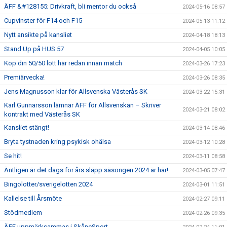
ÄFF &#128155; Drivkraft, bli mentor du också
2024-05-16 08:57
Cupvinster för F14 och F15
2024-05-13 11:12
Nytt ansikte på kansliet
2024-04-18 18:13
Stand Up på HUS 57
2024-04-05 10:05
Köp din 50/50 lott här redan innan match
2024-03-26 17:23
Premiärvecka!
2024-03-26 08:35
Jens Magnusson klar för Allsvenska Västerås SK
2024-03-22 15:31
Karl Gunnarsson lämnar ÄFF för Allsvenskan – Skriver
2024-03-21 08:02
kontrakt med Västerås SK
Kansliet stängt!
2024-03-14 08:46
Bryta tystnaden kring psykisk ohälsa
2024-03-12 10:28
Se hit!
2024-03-11 08:58
Äntligen är det dags för års släpp säsongen 2024 är här!
2024-03-05 07:47
Bingolotter/sverigelotten 2024
2024-03-01 11:51
Kallelse till Årsmöte
2024-02-27 09:11
Stödmedlem
2024-02-26 09:35
ÄFF uppmärksammas i SkåneSport