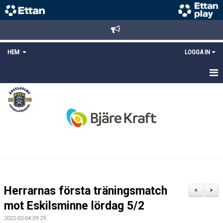
HEM
LOGGA IN
STARTSIDA
NYHETER
ANMÄLAN/REGISTRERING
POLICYS
FÖRKÖP BILJETTER
Herrarnas första träningsmatch
<
>
LÄNKAR
mot Eskilsminne lördag 5/2
2022-02-04 09:29