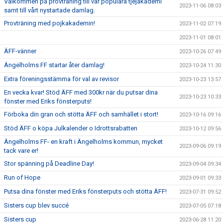
Välkommen på provträning till vår populära tjejakademi
2023-11-06 08:03
samt till vårt nystartade damlag.
Provträning med pojkakademin!
2023-11-02 07:19
2023-11-01 08:01
ÄFF-vänner
2023-10-26 07:49
Ängelholms FF startar åter damlag!
2023-10-24 11:30
Extra föreningsstämma för val av revisor
2023-10-23 13:57
En vecka kvar! Stöd ÄFF med 300kr när du putsar dina
2023-10-23 10:33
fönster med Eriks fönsterputs!
Förboka din gran och stötta ÄFF och samhället i stort!
2023-10-16 09:16
Stöd ÄFF o köpa Julkalender o Idrottsrabatten
2023-10-12 09:56
Ängelholms FF- en kraft i Ängelholms kommun, mycket
2023-09-06 09:19
tack vare er!
Stor spänning på Deadline Day!
2023-09-04 09:34
Run of Hope
2023-09-01 09:33
Putsa dina fönster med Eriks fönsterputs och stötta ÄFF!
2023-07-31 09:52
Sisters cup blev succé
2023-07-05 07:18
Sisters cup
2023-06-28 11:20