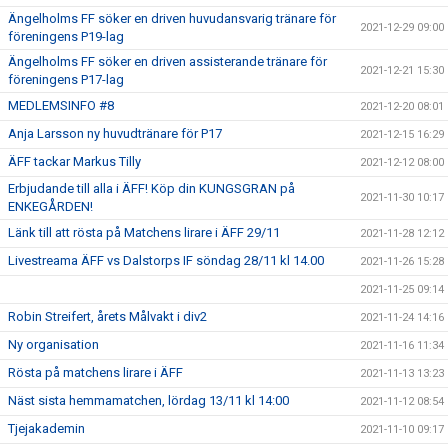
Ängelholms FF söker en driven huvudansvarig tränare för
2021-12-29 09:00
föreningens P19-lag
Ängelholms FF söker en driven assisterande tränare för
2021-12-21 15:30
föreningens P17-lag
MEDLEMSINFO #8
2021-12-20 08:01
Anja Larsson ny huvudtränare för P17
2021-12-15 16:29
ÄFF tackar Markus Tilly
2021-12-12 08:00
Erbjudande till alla i ÄFF! Köp din KUNGSGRAN på
2021-11-30 10:17
ENKEGÅRDEN!
Länk till att rösta på Matchens lirare i ÄFF 29/11
2021-11-28 12:12
Livestreama ÄFF vs Dalstorps IF söndag 28/11 kl 14.00
2021-11-26 15:28
2021-11-25 09:14
Robin Streifert, årets Målvakt i div2
2021-11-24 14:16
Ny organisation
2021-11-16 11:34
Rösta på matchens lirare i ÄFF
2021-11-13 13:23
Näst sista hemmamatchen, lördag 13/11 kl 14:00
2021-11-12 08:54
Tjejakademin
2021-11-10 09:17