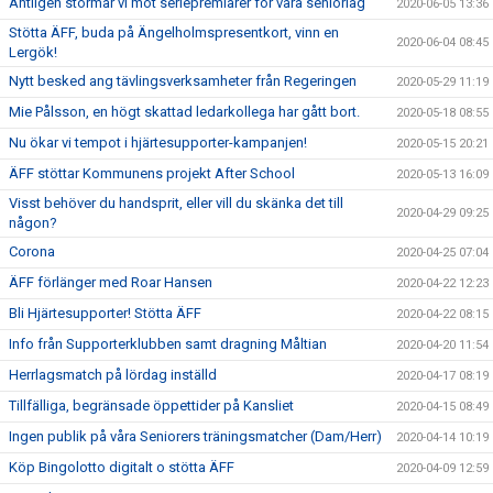
Äntligen stormar vi mot seriepremiärer för våra seniorlag
2020-06-05 13:36
Stötta ÄFF, buda på Ängelholmspresentkort, vinn en
2020-06-04 08:45
Lergök!
Nytt besked ang tävlingsverksamheter från Regeringen
2020-05-29 11:19
Mie Pålsson, en högt skattad ledarkollega har gått bort.
2020-05-18 08:55
Nu ökar vi tempot i hjärtesupporter-kampanjen!
2020-05-15 20:21
ÄFF stöttar Kommunens projekt After School
2020-05-13 16:09
Visst behöver du handsprit, eller vill du skänka det till
2020-04-29 09:25
någon?
Corona
2020-04-25 07:04
ÄFF förlänger med Roar Hansen
2020-04-22 12:23
Bli Hjärtesupporter! Stötta ÄFF
2020-04-22 08:15
Info från Supporterklubben samt dragning Måltian
2020-04-20 11:54
Herrlagsmatch på lördag inställd
2020-04-17 08:19
Tillfälliga, begränsade öppettider på Kansliet
2020-04-15 08:49
Ingen publik på våra Seniorers träningsmatcher (Dam/Herr)
2020-04-14 10:19
Köp Bingolotto digitalt o stötta ÄFF
2020-04-09 12:59