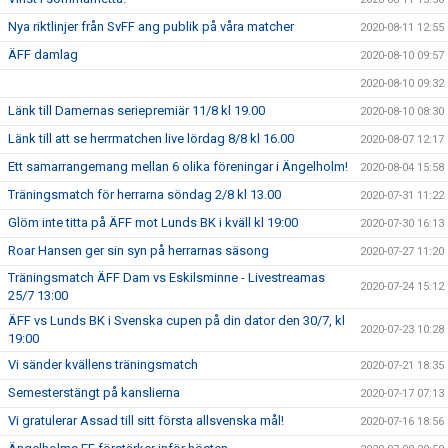
Nya riktlinjer från SvFF ang publik på våra matcher
2020-08-11 12:55
ÄFF damlag
2020-08-10 09:57
2020-08-10 09:32
Länk till Damernas seriepremiär 11/8 kl 19.00
2020-08-10 08:30
Länk till att se herrmatchen live lördag 8/8 kl 16.00
2020-08-07 12:17
Ett samarrangemang mellan 6 olika föreningar i Ängelholm!
2020-08-04 15:58
Träningsmatch för herrarna söndag 2/8 kl 13.00
2020-07-31 11:22
Glöm inte titta på ÄFF mot Lunds BK i kväll kl 19:00
2020-07-30 16:13
Roar Hansen ger sin syn på herrarnas säsong
2020-07-27 11:20
Träningsmatch ÄFF Dam vs Eskilsminne - Livestreamas
2020-07-24 15:12
25/7 13:00
ÄFF vs Lunds BK i Svenska cupen på din dator den 30/7, kl
2020-07-23 10:28
19:00
Vi sänder kvällens träningsmatch
2020-07-21 18:35
Semesterstängt på kanslierna
2020-07-17 07:13
Vi gratulerar Assad till sitt första allsvenska mål!
2020-07-16 18:56