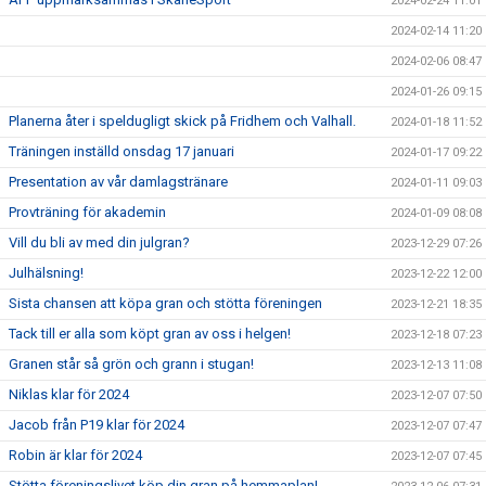
2024-02-24 11:01
2024-02-14 11:20
2024-02-06 08:47
2024-01-26 09:15
Planerna åter i speldugligt skick på Fridhem och Valhall.
2024-01-18 11:52
Träningen inställd onsdag 17 januari
2024-01-17 09:22
Presentation av vår damlagstränare
2024-01-11 09:03
Provträning för akademin
2024-01-09 08:08
Vill du bli av med din julgran?
2023-12-29 07:26
Julhälsning!
2023-12-22 12:00
Sista chansen att köpa gran och stötta föreningen
2023-12-21 18:35
Tack till er alla som köpt gran av oss i helgen!
2023-12-18 07:23
Granen står så grön och grann i stugan!
2023-12-13 11:08
Niklas klar för 2024
2023-12-07 07:50
Jacob från P19 klar för 2024
2023-12-07 07:47
Robin är klar för 2024
2023-12-07 07:45
Stötta föreningslivet köp din gran på hemmaplan!