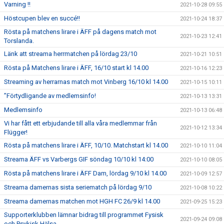
Varning !!
2021-10-28 09:55
Höstcupen blev en succé!!
2021-10-24 18:37
Rösta på matchens lirare i ÄFF på dagens match mot
2021-10-23 12:41
Torslanda.
Länk att streama herrmatchen på lördag 23/10
2021-10-21 10:51
Rösta på Matchens lirare i ÄFF, 16/10 start kl 14.00
2021-10-16 12:23
Streaming av herrarnas match mot Vinberg 16/10 kl 14.00
2021-10-15 10:11
”Förtydligande av medlemsinfo!
2021-10-13 13:31
Medlemsinfo
2021-10-13 06:48
Vi har fått ett erbjudande till alla våra medlemmar från
2021-10-12 13:34
Flügger!
Rösta på matchens lirare i ÄFF, 10/10. Matchstart kl 14.00
2021-10-10 11:04
Streama ÄFF vs Varbergs GIF söndag 10/10 kl 14:00
2021-10-10 08:05
Rösta på matchens lirare i ÄFF Dam, lördag 9/10 kl 14.00
2021-10-09 12:57
Streama damernas sista seriematch på lördag 9/10
2021-10-08 10:22
Streama damernas matchen mot HGH FC 26/9 kl 14.00
2021-09-25 15:23
Supporterklubben lämnar bidrag till programmet Fysisk
2021-09-24 09:08
och Psykisk Hälsa