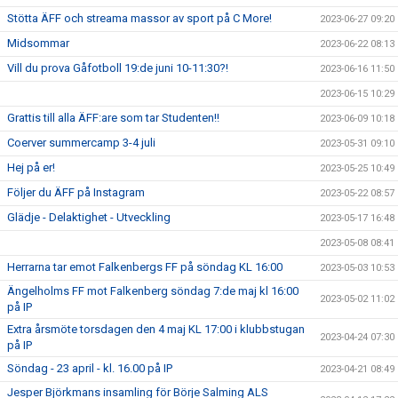
Stötta ÄFF och streama massor av sport på C More!
2023-06-27 09:20
Midsommar
2023-06-22 08:13
Vill du prova Gåfotboll 19:de juni 10-11:30?!
2023-06-16 11:50
2023-06-15 10:29
Grattis till alla ÄFF:are som tar Studenten!!
2023-06-09 10:18
Coerver summercamp 3-4 juli
2023-05-31 09:10
Hej på er!
2023-05-25 10:49
Följer du ÄFF på Instagram
2023-05-22 08:57
Glädje - Delaktighet - Utveckling
2023-05-17 16:48
2023-05-08 08:41
Herrarna tar emot Falkenbergs FF på söndag KL 16:00
2023-05-03 10:53
Ängelholms FF mot Falkenberg söndag 7:de maj kl 16:00
2023-05-02 11:02
på IP
Extra årsmöte torsdagen den 4 maj KL 17:00 i klubbstugan
2023-04-24 07:30
på IP
Söndag - 23 april - kl. 16.00 på IP
2023-04-21 08:49
Jesper Björkmans insamling för Börje Salming ALS