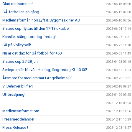
Glad midsommar!
2026-06-18 08:50
GÅ-fotbollen är igång
2026-06-12 07:00
Medlemsförmån hos Lyft & Byggmaskiner AB
2026-06-10 07:36
Sisters cup flyttas till den 17-18 oktober
2026-06-04 17:14
Kansliet stängt torsdag-fredag!
2026-05-27 11:31
Gå på Volleyboll!
2026-05-21 11:18
Nu är det dax för Gå fotboll för +60
2026-05-05 11:43
Sisters cup 27-28 juni
2026-04-23 09:18
Seriepremiär för vårt Herrlag, långfredag KL 13:00!
2026-03-31 11:24
Årsmöte för medlemmar i Ängelholms FF
2026-02-23 10:31
Vi Behöver bli fler!
2026-02-18 09:27
Utförsäljning!
2026-01-29 09:25
2025-12-15 09:23
Medlemsinformation!
2025-12-12 11:56
Pressmeddelande!
2025-12-11 13:29
Press Release !
2025-12-03 15:27