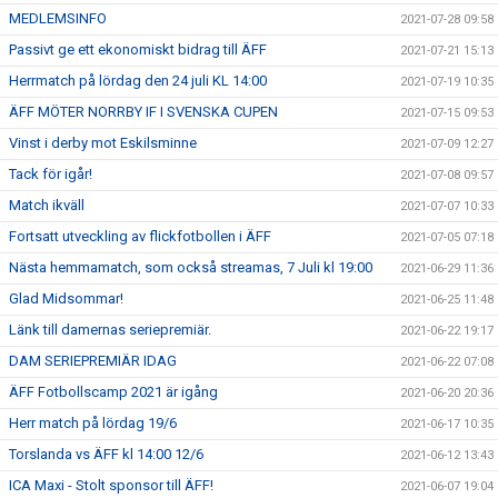
MEDLEMSINFO
2021-07-28 09:58
Passivt ge ett ekonomiskt bidrag till ÄFF
2021-07-21 15:13
Herrmatch på lördag den 24 juli KL 14:00
2021-07-19 10:35
ÄFF MÖTER NORRBY IF I SVENSKA CUPEN
2021-07-15 09:53
Vinst i derby mot Eskilsminne
2021-07-09 12:27
Tack för igår!
2021-07-08 09:57
Match ikväll
2021-07-07 10:33
Fortsatt utveckling av flickfotbollen i ÄFF
2021-07-05 07:18
Nästa hemmamatch, som också streamas, 7 Juli kl 19:00
2021-06-29 11:36
Glad Midsommar!
2021-06-25 11:48
Länk till damernas seriepremiär.
2021-06-22 19:17
DAM SERIEPREMIÄR IDAG
2021-06-22 07:08
ÄFF Fotbollscamp 2021 är igång
2021-06-20 20:36
Herr match på lördag 19/6
2021-06-17 10:35
Torslanda vs ÄFF kl 14:00 12/6
2021-06-12 13:43
ICA Maxi - Stolt sponsor till ÄFF!
2021-06-07 19:04