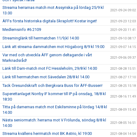
Streama herrarnas match mot Assyriska på lördag 25/9 kl
2021-09-24 09:02
13.00
ÄFFs första historiska digitala Skraplott! Kostar inget!
2021-09-23 12:03
Medlemsinfo #6 2109
2021-09-20 11:41
Streaminglänk till herrmatchen 11/9,kl 14.00
2021-09-10 08:17
Länk att streama dammatchen mot Högaborg 8/9 kl 19.00
2021-09-07 14:15
Var med och utveckla ÄFF genom deltagande i vårt
2021-09-06 09:37
Marknadsråd!
Länk till Dam-match mot FC Hessleholm, 29/8 kl 14.00
2021-08-28 15:51
Länk till herrmatchen mot Sävedalen 28/8 kl 14.00
2021-08-27 17:10
Tack Öresundskraft och Bergkvara Buss för ÄFF-Bussen!
2021-08-25 15:18
Superettanlaget Norrby IF kommer till IP på onsdag, 18/8 kl
2021-08-16 11:49
18:30
Titta på damernas match mot Eskilsminne på lördag 14/8 kl
2021-08-09 15:43
14.00
Nästa seniormatch: herrarna mot V Frölunda, söndag 8/8 kl
2021-08-05 16:51
14.00
Streama kvällens herrmatch mot BK Astrio, kl 19:00
2021-08-04 14:54