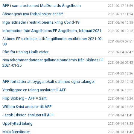
ÄFF i samarbete med Mc Donalds Ängelholm
2021-02-17 18:59
Säsongens nya fotbollsskor är här!
2021-02-17 11:24
Inga lättnader i restriktionerna kring Covid-19
2021-02-16 10:35
Information från Ängelholms FF Ängelholm, februari 2021
2021-02-10 10:12
Skånes FF:s riktlinjer utifrån gällande restriktioner 2021-02-
2021-02-09 07:51
08
Råd för träning i kallt väder.
2021-02-04 07:47
Nya rekommendationer gällande pandemin från Skånes FF
2021-01-26 07:43
2021-01-25
2021-01-23 16:26
ÄFF fortsätter att bygga lokalt och med egna talanger
2021-01-22 10:13
Ytterliggare en talang ansluter till ÄFF
2021-01-16 16:31
Filip Sjöberg + ÄFF = Sant
2021-01-16 16:24
William Kvist ansluter till ÄFF
2021-01-16 16:22
Jacob Olsson ansluter till ÄFF
2021-01-14 11:41
Uppflyttad talang
2021-01-14 11:33
Maja återvänder.
2021-01-13 11:42