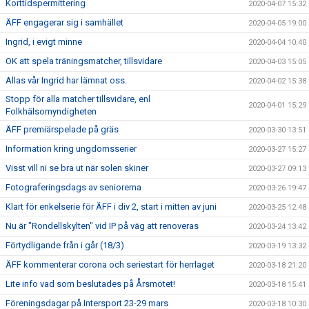
Korttidspermittering
2020-04-07 15:32
ÄFF engagerar sig i samhället
2020-04-05 19:00
Ingrid, i evigt minne
2020-04-04 10:40
OK att spela träningsmatcher, tillsvidare
2020-04-03 15:05
Allas vår Ingrid har lämnat oss.
2020-04-02 15:38
Stopp för alla matcher tillsvidare, enl
2020-04-01 15:29
Folkhälsomyndigheten
ÄFF premiärspelade på gräs
2020-03-30 13:51
Information kring ungdomsserier
2020-03-27 15:27
Visst vill ni se bra ut när solen skiner
2020-03-27 09:13
Fotograferingsdags av seniorerna
2020-03-26 19:47
Klart för enkelserie för ÄFF i div 2, start i mitten av juni
2020-03-25 12:48
Nu är "Rondellskylten" vid IP på väg att renoveras
2020-03-24 13:42
Förtydligande från i går (18/3)
2020-03-19 13:32
ÄFF kommenterar corona och seriestart för herrlaget
2020-03-18 21:20
Lite info vad som beslutades på Årsmötet!
2020-03-18 15:41
Föreningsdagar på Intersport 23-29 mars
2020-03-18 10:30