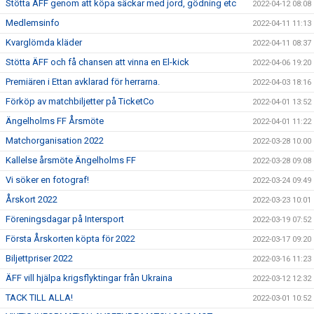
Stötta ÄFF genom att köpa säckar med jord, gödning etc
2022-04-12 08:08
Medlemsinfo
2022-04-11 11:13
Kvarglömda kläder
2022-04-11 08:37
Stötta ÄFF och få chansen att vinna en El-kick
2022-04-06 19:20
Premiären i Ettan avklarad för herrarna.
2022-04-03 18:16
Förköp av matchbiljetter på TicketCo
2022-04-01 13:52
Ängelholms FF Årsmöte
2022-04-01 11:22
Matchorganisation 2022
2022-03-28 10:00
Kallelse årsmöte Ängelholms FF
2022-03-28 09:08
Vi söker en fotograf!
2022-03-24 09:49
Årskort 2022
2022-03-23 10:01
Föreningsdagar på Intersport
2022-03-19 07:52
Första Årskorten köpta för 2022
2022-03-17 09:20
Biljettpriser 2022
2022-03-16 11:23
ÄFF vill hjälpa krigsflyktingar från Ukraina
2022-03-12 12:32
TACK TILL ALLA!
2022-03-01 10:52