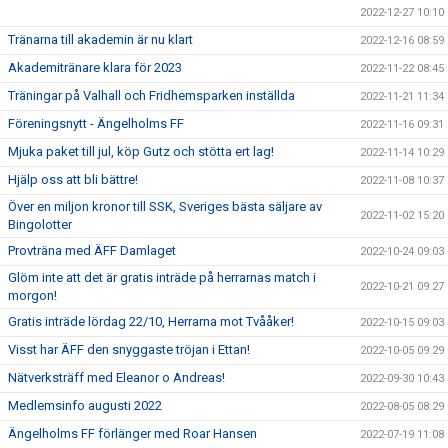
2022-12-27 10:10
Tränarna till akademin är nu klart
2022-12-16 08:59
Akademitränare klara för 2023
2022-11-22 08:45
Träningar på Valhall och Fridhemsparken inställda
2022-11-21 11:34
Föreningsnytt - Ängelholms FF
2022-11-16 09:31
Mjuka paket till jul, köp Gutz och stötta ert lag!
2022-11-14 10:29
Hjälp oss att bli bättre!
2022-11-08 10:37
Över en miljon kronor till SSK, Sveriges bästa säljare av
2022-11-02 15:20
Bingolotter
Provträna med ÄFF Damlaget
2022-10-24 09:03
Glöm inte att det är gratis inträde på herrarnas match i
2022-10-21 09:27
morgon!
Gratis inträde lördag 22/10, Herrarna mot Tvååker!
2022-10-15 09:03
Visst har ÄFF den snyggaste tröjan i Ettan!
2022-10-05 09:29
Nätverksträff med Eleanor o Andreas!
2022-09-30 10:43
Medlemsinfo augusti 2022
2022-08-05 08:29
Ängelholms FF förlänger med Roar Hansen
2022-07-19 11:08