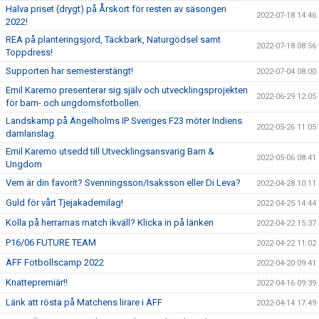
Halva priset (drygt) på Årskort för resten av säsongen
2022-07-18 14:46
2022!
REA på planteringsjord, Täckbark, Naturgödsel samt
2022-07-18 08:56
Toppdress!
Supporten har semesterstängt!
2022-07-04 08:00
Emil Karemo presenterar sig själv och utvecklingsprojekten
2022-06-29 12:05
för barn- och ungdomsfotbollen.
Landskamp på Ängelholms IP Sveriges F23 möter Indiens
2022-05-26 11:05
damlanslag
Emil Karemo utsedd till Utvecklingsansvarig Barn &
2022-05-06 08:41
Ungdom
Vem är din favorit? Svenningsson/Isaksson eller Di Leva?
2022-04-28 10:11
Guld för vårt Tjejakademilag!
2022-04-25 14:44
Kolla på herrarnas match ikväll? Klicka in på länken
2022-04-22 15:37
P16/06 FUTURE TEAM
2022-04-22 11:02
ÄFF Fotbollscamp 2022
2022-04-20 09:41
Knattepremiär!!
2022-04-16 09:39
Länk att rösta på Matchens lirare i ÄFF
2022-04-14 17:49