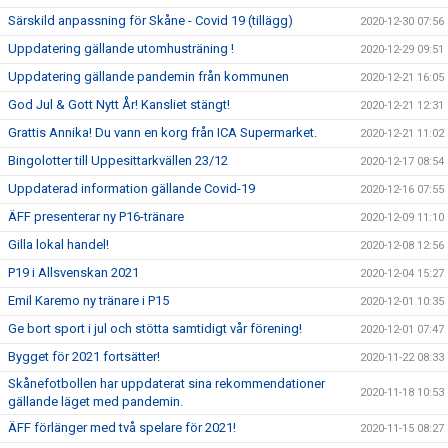
Särskild anpassning för Skåne - Covid 19 (tillägg)
2020-12-30 07:56
Uppdatering gällande utomhusträning !
2020-12-29 09:51
Uppdatering gällande pandemin från kommunen
2020-12-21 16:05
God Jul & Gott Nytt År! Kansliet stängt!
2020-12-21 12:31
Grattis Annika! Du vann en korg från ICA Supermarket.
2020-12-21 11:02
Bingolotter till Uppesittarkvällen 23/12
2020-12-17 08:54
Uppdaterad information gällande Covid-19
2020-12-16 07:55
ÄFF presenterar ny P16-tränare
2020-12-09 11:10
Gilla lokal handel!
2020-12-08 12:56
P19 i Allsvenskan 2021
2020-12-04 15:27
Emil Karemo ny tränare i P15
2020-12-01 10:35
Ge bort sport i jul och stötta samtidigt vår förening!
2020-12-01 07:47
Bygget för 2021 fortsätter!
2020-11-22 08:33
Skånefotbollen har uppdaterat sina rekommendationer
2020-11-18 10:53
gällande läget med pandemin.
ÄFF förlänger med två spelare för 2021!
2020-11-15 08:27