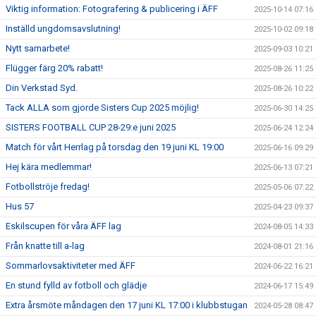
Viktig information: Fotografering & publicering i ÄFF
2025-10-14 07:16
Inställd ungdomsavslutning!
2025-10-02 09:18
Nytt samarbete!
2025-09-03 10:21
Flügger färg 20% rabatt!
2025-08-26 11:25
Din Verkstad Syd.
2025-08-26 10:22
Tack ALLA som gjorde Sisters Cup 2025 möjlig!
2025-06-30 14:25
SISTERS FOOTBALL CUP 28-29:e juni 2025
2025-06-24 12:24
Match för vårt Herrlag på torsdag den 19 juni KL 19:00
2025-06-16 09:29
Hej kära medlemmar!
2025-06-13 07:21
Fotbollströje fredag!
2025-05-06 07:22
Hus 57
2025-04-23 09:37
Eskilscupen för våra ÄFF lag
2024-08-05 14:33
Från knatte till a-lag
2024-08-01 21:16
Sommarlovsaktiviteter med ÄFF
2024-06-22 16:21
En stund fylld av fotboll och glädje
2024-06-17 15:49
Extra årsmöte måndagen den 17 juni KL 17:00 i klubbstugan
2024-05-28 08:47