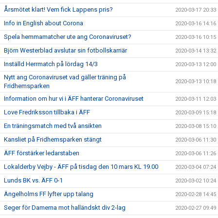
Årsmötet klart! Vem fick Lappens pris?
2020-03-17 20:33
Info in English about Corona
2020-03-16 14:16
Spela hemmamatcher ute ang Coronaviruset?
2020-03-16 10:15
Björn Westerblad avslutar sin fotbollskarriär
2020-03-14 13:32
Inställd Herrmatch på lördag 14/3
2020-03-13 12:00
Nytt ang Coronaviruset vad gäller träning på
2020-03-13 10:18
Fridhemsparken
Information om hur vi i ÄFF hanterar Coronaviruset
2020-03-11 12:03
Love Fredriksson tillbaka i ÄFF
2020-03-09 15:18
En träningsmatch med två ansikten
2020-03-08 15:10
Kansliet på Fridhemsparken stängt
2020-03-06 11:30
ÄFF förstärker ledarstaben
2020-03-06 11:26
Lokalderby Vejby - ÄFF på tisdag den 10 mars KL 19.00
2020-03-04 07:24
Lunds BK vs. ÄFF 0-1
2020-03-02 10:24
Ängelholms FF lyfter upp talang
2020-02-28 14:45
Seger för Damerna mot halländskt div 2-lag
2020-02-27 09:49