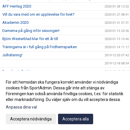
ÄFF Herrlag 2020
2020-01-28 12:02
Vill du vara med om en upplevelse för livet?
2020-01-27 08:41
Akademin 2020
2020-01-21 07:31
Damerna på gång inför säsongen!
2020-01-15 20:36
Björn Westerblad klar för ett år till
2020-01-15 10:46
Träningarna är i full gång på Fridhemsparken
2020-01-14 11:17
Julhälsning!
2019-12-20 07:42
2019-12-18 08:54
3:e advent=3 stjärnor
2019-12-15 15:16
Ny klubbchef tillsatt.
2019-12-12 11:59
För att hemsidan ska fungera korrekt använder vi nödvändiga
Wilma Törnqvist klar för ÄFF
cookies från SportAdmin. Dessa går inte att stänga av.
2019-12-09 11:53
Föreningen kan också använda frivilliga cookies, t.ex. för statistik
Klubbchefen slutar i ÄFF
2019-12-02 09:58
eller marknadsföring. Du väljer själv om du vill acceptera dessa.
2019-11-26 09:44
Anpassa dina val
Sista veckan för akademin innan vinteruppehåll
2019-11-25 08:34
Acceptera nödvändiga
Acceptera alla
Ge bort en sportig dröm!
2019-11-22 09:50
Vinnarna på ungdomsavslutningens tipspromenad
2019-11-22 07:43