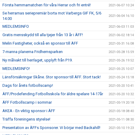
Första hemmamatchen för våra Herrar och fri entré!
2021-06-07 10:24
Se herrarnas seriepremiär borta mot Varbergs GIF FK, 5/6
2021-06-04 16:10
14.00
MEDLEMSINFO
2021-06-03 11:03
Gratis mensskydd till alla tjejer från 13 år i ÄFF!
2021-06-02 18:14
Melin Fastigheter, också en sponsor till ÄFF
2021-05-31 16:08
7-manna planerna Fridhemsparken
2021-05-28 15:59
Ny målvakt till herrlaget, upplyft från P19.
2021-05-26 19:52
MEDLEMSINFO!
2021-05-25 10:07
Länsförsäkringar Skåne. Stor sponsor till ÄFF. Stort tack!
2021-05-24 15:18
Dags för årets fotbollscamp!
2021-05-20 10:41
ÄFF/Prodefending Fotbollsskola för äldre spelare 14-17år
2021-05-20 10:32
ÄFF Fotbollscamp i sommar
2021-05-19 20:18
AKEA - En viktig sponsor i ÄFF
2021-05-18 08:40
Träffa föreningens styrelse!
2021-05-11 08:30
Presentation av ÄFFs Sponsorer. Vi börjar med Backahill!
2021-05-10 19:23