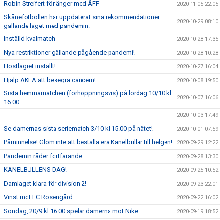
Robin Streifert förlänger med ÄFF
2020-11-05 22:05
Skånefotbollen har uppdaterat sina rekommendationer
2020-10-29 08:10
gällande läget med pandemin.
Inställd kvalmatch
2020-10-28 17:35
Nya restriktioner gällande pågående pandemi!
2020-10-28 10:28
Höstlägret inställt!
2020-10-27 16:04
Hjälp AKEA att besegra cancern!
2020-10-08 19:50
Sista hemmamatchen (förhoppningsvis) på lördag 10/10 kl
2020-10-07 16:06
16.00
2020-10-03 17:49
Se damernas sista seriematch 3/10 kl 15.00 på nätet!
2020-10-01 07:59
Påminnelse! Glöm inte att beställa era Kanelbullar till helgen!
2020-09-29 12:22
Pandemin råder fortfarande
2020-09-28 13:30
KANELBULLENS DAG!
2020-09-25 10:52
Damlaget klara för division 2!
2020-09-23 22:01
Vinst mot FC Rosengård
2020-09-22 16:02
Söndag, 20/9 kl 16.00 spelar damerna mot Nike
2020-09-19 18:52