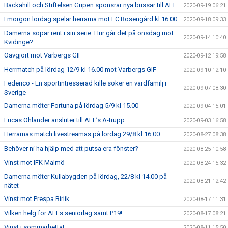
Backahill och Stiftelsen Gripen sponsrar nya bussar till ÄFF
2020-09-19 06:21
I morgon lördag spelar herrarna mot FC Rosengård kl 16.00
2020-09-18 09:33
Damerna sopar rent i sin serie. Hur går det på onsdag mot
2020-09-14 10:40
Kvidinge?
Oavgjort mot Varbergs GIF
2020-09-12 19:58
Herrmatch på lördag 12/9 kl 16.00 mot Varbergs GIF
2020-09-10 12:10
Federico - En sportintresserad kille söker en värdfamilj i
2020-09-07 08:30
Sverige
Damerna möter Fortuna på lördag 5/9 kl 15.00
2020-09-04 15:01
Lucas Ohlander ansluter till ÄFF’s A-trupp
2020-09-03 16:58
Herrarnas match livestreamas på lördag 29/8 kl 16.00
2020-08-27 08:38
Behöver ni ha hjälp med att putsa era fönster?
2020-08-25 10:58
Vinst mot IFK Malmö
2020-08-24 15:32
Damerna möter Kullabygden på lördag, 22/8 kl 14.00 på
2020-08-21 12:42
nätet
Vinst mot Prespa Birlik
2020-08-17 11:31
Vilken helg för ÄFFs seniorlag samt P19!
2020-08-17 08:21
Vinst i sommarhetta!
2020-08-11 15:50