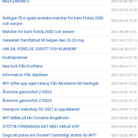
MEDLEMSINFO
2021-05-04 09:17
2021-05-03 15:22
Äntligen få vi spela enstaka matcher för barn födda 2002
2021-04-29 10:30
och senare
Matcher för barn födda 2002 och senare
2021-04-28 15:51
Seriestart framflyttad till helgen den 22-23 maj
2021-04-27 07:13
HÄLSA, RÖRELSE, IDROTT OCH KUNSKAP
2021-04-20 07:37
Knattepremiär
2021-04-19 07:39
Nya lock från EcoRetur
2021-04-14 11:11
Information från styrelsen
2021-04-12 07:24
ÄFF lyfter upp egen talang från Akademin till Herrlaget
2021-04-01 10:02
Årsmöte genomfört 210325
2021-03-26 10:21
Årsmöte genomfört 210325
2021-03-26 10:15
Intersport webshop för 2021 är uppdaterad
2021-03-09 11:18
ÄFF-Målet på Mc Donalds Ängelholm
2021-03-08 10:28
STÖTTA FÖRENINGSLIVET MED VARJE KÖP
2021-03-05 09:01
Dags att putsa era fönster? Samtidigt stöttar du ÄFF!
2021-02-26 08:51