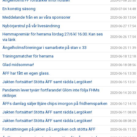
Ängelholms FF förstärker inför hösten
2020-07-08 20:50
En konstig säsong
2020-07-04 14:48
Meddelande från en av våra sponsorer
2020-06-30 13:04
Nybörjarstrul på vår livesändning
2020-06-27 17:54
Hemmapremiär för herrarna lördag 27/6 kl 16.00. Kan ses
2020-06-26 17:54
via länk
Ängelholmsföreningar i samarbete på stan v. 33
2020-06-25 11:39
Träningsmatcher för herrarna
2020-06-18 12:18
Glad midsommar!
2020-06-18 08:56
ÄFF har fått en egen glass.
2020-06-16 13:30
Jakten fortsätter! Stötta ÄFF samt rädda Lergöken!
2020-06-15 13:51
Pandemin lever tyvärr fortfarande! Glöm inte följa FHMs
2020-06-14 20:33
riktlinjer.
ÄFFs damlag säljer Bjäre chips imorgon på fridhemsparken
2020-06-12 14:15
Jakten fortsätter! Stötta ÄFF samt rädda Lergöken!
2020-06-11 08:09
Jakten fortsätter! Stötta ÄFF samt rädda Lergöken!
2020-06-08 08:29
Fortsättningen på jakten på Lergöken och stötta ÄFF
2020-06-06 11:55