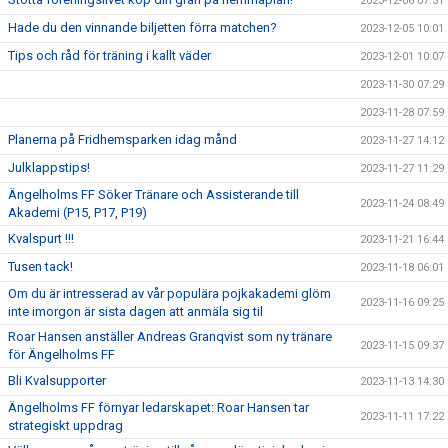
2023-12-06 07:31
Hade du den vinnande biljetten förra matchen?
2023-12-05 10:01
Tips och råd för träning i kallt väder
2023-12-01 10:07
2023-11-30 07:29
2023-11-28 07:59
Planerna på Fridhemsparken idag månd
2023-11-27 14:12
Julklappstips!
2023-11-27 11:29
Ängelholms FF Söker Tränare och Assisterande till
2023-11-24 08:49
Akademi (P15, P17, P19)
Kvalspurt !!!
2023-11-21 16:44
Tusen tack!
2023-11-18 06:01
Om du är intresserad av vår populära pojkakademi glöm
2023-11-16 09:25
inte imorgon är sista dagen att anmäla sig til
Roar Hansen anställer Andreas Granqvist som ny tränare
2023-11-15 09:37
för Ängelholms FF
Bli Kvalsupporter
2023-11-13 14:30
Ängelholms FF förnyar ledarskapet: Roar Hansen tar
2023-11-11 17:22
strategiskt uppdrag