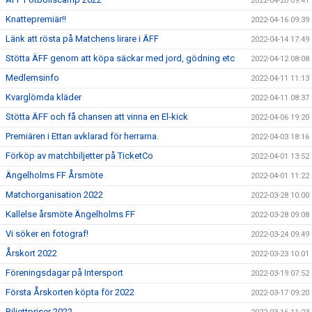
2022-04-20 09:41
Knattepremiär!!
2022-04-16 09:39
Länk att rösta på Matchens lirare i ÄFF
2022-04-14 17:49
Stötta ÄFF genom att köpa säckar med jord, gödning etc
2022-04-12 08:08
Medlemsinfo
2022-04-11 11:13
Kvarglömda kläder
2022-04-11 08:37
Stötta ÄFF och få chansen att vinna en El-kick
2022-04-06 19:20
Premiären i Ettan avklarad för herrarna.
2022-04-03 18:16
Förköp av matchbiljetter på TicketCo
2022-04-01 13:52
Ängelholms FF Årsmöte
2022-04-01 11:22
Matchorganisation 2022
2022-03-28 10:00
Kallelse årsmöte Ängelholms FF
2022-03-28 09:08
Vi söker en fotograf!
2022-03-24 09:49
Årskort 2022
2022-03-23 10:01
Föreningsdagar på Intersport
2022-03-19 07:52
Första Årskorten köpta för 2022
2022-03-17 09:20
Biljettpriser 2022