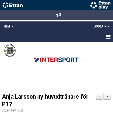
HEM
LOGGA IN
STARTSIDA
NYHETER
ANMÄLAN/REGISTRERING
POLICYS
FÖRKÖP BILJETTER
Anja Larsson ny huvudtränare för
<
>
LÄNKAR
P17
2021-12-15 16:29