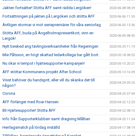
Jakten fortsätter! Stötta ÄFF samt rädda Lergöken!
2020-06-08 08:29
Fortsättningen på jakten på Lergöken och stötta ÄFF
2020-06-06 11:55
Äntligen stormar vi mot seriepremiärer för våra seniorlag
2020-06-05 13:36
Stötta ÄFF, buda på Ängelholmspresentkort, vinn en
2020-06-04 08:45
Lergök!
Nytt besked ang tävlingsverksamheter från Regeringen
2020-05-29 11:19
Mie Pålsson, en högt skattad ledarkollega har gått bort.
2020-05-18 08:55
Nu ökar vi tempot i hjärtesupporter-kampanjen!
2020-05-15 20:21
ÄFF stöttar Kommunens projekt After School
2020-05-13 16:09
Visst behöver du handsprit, eller vill du skänka det till
2020-04-29 09:25
någon?
Corona
2020-04-25 07:04
ÄFF förlänger med Roar Hansen
2020-04-22 12:23
Bli Hjärtesupporter! Stötta ÄFF
2020-04-22 08:15
Info från Supporterklubben samt dragning Måltian
2020-04-20 11:54
Herrlagsmatch på lördag inställd
2020-04-17 08:19
Tillfälliga, begränsade öppettider på Kansliet