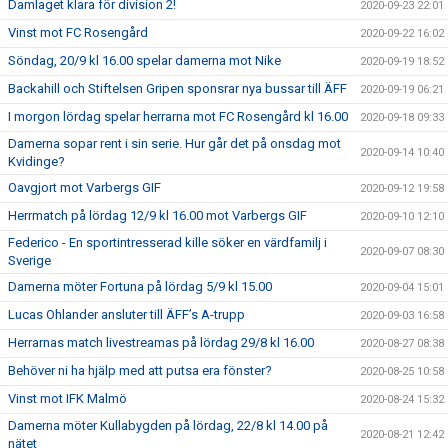
Damlaget klara för division 2!
2020-09-23 22:01
Vinst mot FC Rosengård
2020-09-22 16:02
Söndag, 20/9 kl 16.00 spelar damerna mot Nike
2020-09-19 18:52
Backahill och Stiftelsen Gripen sponsrar nya bussar till ÄFF
2020-09-19 06:21
I morgon lördag spelar herrarna mot FC Rosengård kl 16.00
2020-09-18 09:33
Damerna sopar rent i sin serie. Hur går det på onsdag mot
2020-09-14 10:40
Kvidinge?
Oavgjort mot Varbergs GIF
2020-09-12 19:58
Herrmatch på lördag 12/9 kl 16.00 mot Varbergs GIF
2020-09-10 12:10
Federico - En sportintresserad kille söker en värdfamilj i
2020-09-07 08:30
Sverige
Damerna möter Fortuna på lördag 5/9 kl 15.00
2020-09-04 15:01
Lucas Ohlander ansluter till ÄFF’s A-trupp
2020-09-03 16:58
Herrarnas match livestreamas på lördag 29/8 kl 16.00
2020-08-27 08:38
Behöver ni ha hjälp med att putsa era fönster?
2020-08-25 10:58
Vinst mot IFK Malmö
2020-08-24 15:32
Damerna möter Kullabygden på lördag, 22/8 kl 14.00 på
2020-08-21 12:42
nätet