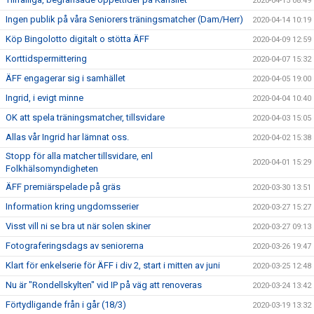
2020-04-15 08:49
Ingen publik på våra Seniorers träningsmatcher (Dam/Herr)
2020-04-14 10:19
Köp Bingolotto digitalt o stötta ÄFF
2020-04-09 12:59
Korttidspermittering
2020-04-07 15:32
ÄFF engagerar sig i samhället
2020-04-05 19:00
Ingrid, i evigt minne
2020-04-04 10:40
OK att spela träningsmatcher, tillsvidare
2020-04-03 15:05
Allas vår Ingrid har lämnat oss.
2020-04-02 15:38
Stopp för alla matcher tillsvidare, enl
2020-04-01 15:29
Folkhälsomyndigheten
ÄFF premiärspelade på gräs
2020-03-30 13:51
Information kring ungdomsserier
2020-03-27 15:27
Visst vill ni se bra ut när solen skiner
2020-03-27 09:13
Fotograferingsdags av seniorerna
2020-03-26 19:47
Klart för enkelserie för ÄFF i div 2, start i mitten av juni
2020-03-25 12:48
Nu är "Rondellskylten" vid IP på väg att renoveras
2020-03-24 13:42
Förtydligande från i går (18/3)
2020-03-19 13:32