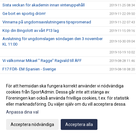
Sista veckan för akademin innan vinteruppehåll
2019-11-25 08:34
Ge bort en sportig dröm!
2019-11-22 09:50
Vinnarna på ungdomsavslutningens tipspromenad
2019-11-22 07:43
Köp din Bingolott av vårt P13 lag
2019-11-15 09:16
Avslutning för ungdomslagen söndagen den 3 november
2019-10-30 09:04
KL 11:00
2019-10-19 10:02
Vi välkomnar Mikael " Ragge" Ragvald till ÄFF
2019-08-28 11:46
F17 FÖR- EM Spanien - Sverige
2019-08-18 08:20
Sommarproffsläger 2019
2019-08-14 11:14
För att hemsidan ska fungera korrekt använder vi nödvändiga
Vinnare i 50/50 lotteriet 11/8
2019-08-14 10:21
cookies från SportAdmin. Dessa går inte att stänga av.
ÄFF söker matchsekreterare
2019-08-14 10:18
Föreningen kan också använda frivilliga cookies, t.ex. för statistik
Angående gårdagens match i P19-Allsvenskan
2019-08-11 11:42
eller marknadsföring. Du väljer själv om du vill acceptera dessa.
Kalle är på semester
Anpassa dina val
2019-08-10 09:14
Klubbchefen Helena Wennerström presenterar sig
2019-08-07 08:52
Acceptera nödvändiga
Acceptera alla
FitLine är ny samarbetspartner
2019-08-03 14:21