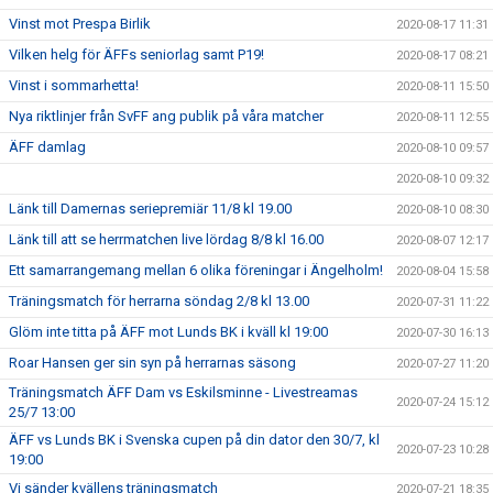
Vinst mot Prespa Birlik
2020-08-17 11:31
Vilken helg för ÄFFs seniorlag samt P19!
2020-08-17 08:21
Vinst i sommarhetta!
2020-08-11 15:50
Nya riktlinjer från SvFF ang publik på våra matcher
2020-08-11 12:55
ÄFF damlag
2020-08-10 09:57
2020-08-10 09:32
Länk till Damernas seriepremiär 11/8 kl 19.00
2020-08-10 08:30
Länk till att se herrmatchen live lördag 8/8 kl 16.00
2020-08-07 12:17
Ett samarrangemang mellan 6 olika föreningar i Ängelholm!
2020-08-04 15:58
Träningsmatch för herrarna söndag 2/8 kl 13.00
2020-07-31 11:22
Glöm inte titta på ÄFF mot Lunds BK i kväll kl 19:00
2020-07-30 16:13
Roar Hansen ger sin syn på herrarnas säsong
2020-07-27 11:20
Träningsmatch ÄFF Dam vs Eskilsminne - Livestreamas
2020-07-24 15:12
25/7 13:00
ÄFF vs Lunds BK i Svenska cupen på din dator den 30/7, kl
2020-07-23 10:28
19:00
Vi sänder kvällens träningsmatch
2020-07-21 18:35