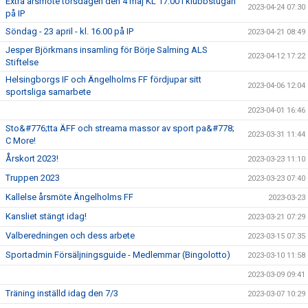
Extra årsmöte torsdagen den 4 maj KL 17:00 i klubbstugan
2023-04-24 07:30
på IP
Söndag - 23 april - kl. 16.00 på IP
2023-04-21 08:49
Jesper Björkmans insamling för Börje Salming ALS
2023-04-12 17:22
Stiftelse
Helsingborgs IF och Ängelholms FF fördjupar sitt
2023-04-06 12:04
sportsliga samarbete
2023-04-01 16:46
Sto&#776;tta ÄFF och streama massor av sport pa&#778;
2023-03-31 11:44
C More!
Årskort 2023!
2023-03-23 11:10
Truppen 2023
2023-03-23 07:40
Kallelse årsmöte Ängelholms FF
2023-03-23
Kansliet stängt idag!
2023-03-21 07:29
Valberedningen och dess arbete
2023-03-15 07:35
Sportadmin Försäljningsguide - Medlemmar (Bingolotto)
2023-03-10 11:58
2023-03-09 09:41
Träning inställd idag den 7/3
2023-03-07 10:29