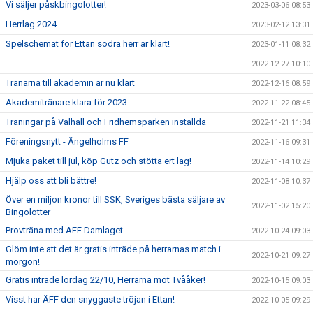
Vi säljer påskbingolotter!
2023-03-06 08:53
Herrlag 2024
2023-02-12 13:31
Spelschemat för Ettan södra herr är klart!
2023-01-11 08:32
2022-12-27 10:10
Tränarna till akademin är nu klart
2022-12-16 08:59
Akademitränare klara för 2023
2022-11-22 08:45
Träningar på Valhall och Fridhemsparken inställda
2022-11-21 11:34
Föreningsnytt - Ängelholms FF
2022-11-16 09:31
Mjuka paket till jul, köp Gutz och stötta ert lag!
2022-11-14 10:29
Hjälp oss att bli bättre!
2022-11-08 10:37
Över en miljon kronor till SSK, Sveriges bästa säljare av
2022-11-02 15:20
Bingolotter
Provträna med ÄFF Damlaget
2022-10-24 09:03
Glöm inte att det är gratis inträde på herrarnas match i
2022-10-21 09:27
morgon!
Gratis inträde lördag 22/10, Herrarna mot Tvååker!
2022-10-15 09:03
Visst har ÄFF den snyggaste tröjan i Ettan!
2022-10-05 09:29