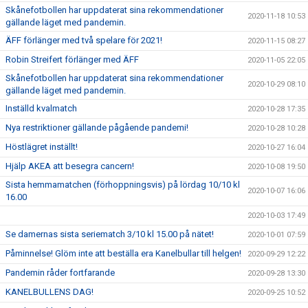
Skånefotbollen har uppdaterat sina rekommendationer
2020-11-18 10:53
gällande läget med pandemin.
ÄFF förlänger med två spelare för 2021!
2020-11-15 08:27
Robin Streifert förlänger med ÄFF
2020-11-05 22:05
Skånefotbollen har uppdaterat sina rekommendationer
2020-10-29 08:10
gällande läget med pandemin.
Inställd kvalmatch
2020-10-28 17:35
Nya restriktioner gällande pågående pandemi!
2020-10-28 10:28
Höstlägret inställt!
2020-10-27 16:04
Hjälp AKEA att besegra cancern!
2020-10-08 19:50
Sista hemmamatchen (förhoppningsvis) på lördag 10/10 kl
2020-10-07 16:06
16.00
2020-10-03 17:49
Se damernas sista seriematch 3/10 kl 15.00 på nätet!
2020-10-01 07:59
Påminnelse! Glöm inte att beställa era Kanelbullar till helgen!
2020-09-29 12:22
Pandemin råder fortfarande
2020-09-28 13:30
KANELBULLENS DAG!
2020-09-25 10:52