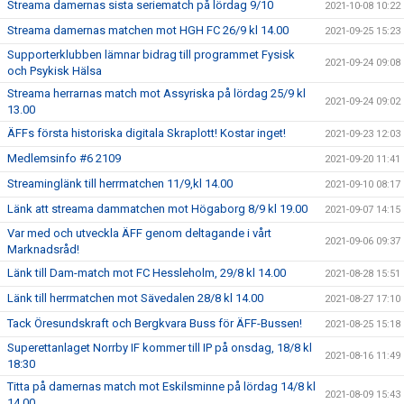
Streama damernas sista seriematch på lördag 9/10
2021-10-08 10:22
Streama damernas matchen mot HGH FC 26/9 kl 14.00
2021-09-25 15:23
Supporterklubben lämnar bidrag till programmet Fysisk
2021-09-24 09:08
och Psykisk Hälsa
Streama herrarnas match mot Assyriska på lördag 25/9 kl
2021-09-24 09:02
13.00
ÄFFs första historiska digitala Skraplott! Kostar inget!
2021-09-23 12:03
Medlemsinfo #6 2109
2021-09-20 11:41
Streaminglänk till herrmatchen 11/9,kl 14.00
2021-09-10 08:17
Länk att streama dammatchen mot Högaborg 8/9 kl 19.00
2021-09-07 14:15
Var med och utveckla ÄFF genom deltagande i vårt
2021-09-06 09:37
Marknadsråd!
Länk till Dam-match mot FC Hessleholm, 29/8 kl 14.00
2021-08-28 15:51
Länk till herrmatchen mot Sävedalen 28/8 kl 14.00
2021-08-27 17:10
Tack Öresundskraft och Bergkvara Buss för ÄFF-Bussen!
2021-08-25 15:18
Superettanlaget Norrby IF kommer till IP på onsdag, 18/8 kl
2021-08-16 11:49
18:30
Titta på damernas match mot Eskilsminne på lördag 14/8 kl
2021-08-09 15:43
14.00