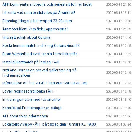
ÄFF kommenterar corona och seriestart för herrlaget
2020-03-18 21:20
Lite info vad som beslutades på Årsmötet!
2020-03-18 15:41
Föreningsdagar på Intersport 23-29 mars
2020-03-18 10:30
Årsmötet klart! Vem fick Lappens pris?
2020-03-17 20:33
Info in English about Corona
2020-03-16 14:16
Spela hemmamatcher ute ang Coronaviruset?
2020-03-16 10:15
Björn Westerblad avslutar sin fotbollskarriär
2020-03-14 13:32
Inställd Herrmatch på lördag 14/3
2020-03-13 12:00
Nytt ang Coronaviruset vad gäller träning på
2020-03-13 10:18
Fridhemsparken
Information om hur vi i ÄFF hanterar Coronaviruset
2020-03-11 12:03
Love Fredriksson tillbaka i ÄFF
2020-03-09 15:18
En träningsmatch med två ansikten
2020-03-08 15:10
Kansliet på Fridhemsparken stängt
2020-03-06 11:30
ÄFF förstärker ledarstaben
2020-03-06 11:26
Lokalderby Vejby - ÄFF på tisdag den 10 mars KL 19.00
2020-03-04 07:24