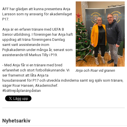
MEDLEMS OCH TRÄNINGSAVGIFTER
ÄFF har glädjen att kunna presentera Anja
Larsson som ny ansvarig för akademilaget
P17.
Anja är en erfaren tränare med UEFA B
Senior utbildning. I föreningen har Anja haft
uppdrag att träna föreningens Damlag
samt varit assisterande inom
Pojkakademin under många år, senast som
assisterande till Markus Tilly i P19.
- Med Anja får vi en tränare med bred
erfarenhet och stort fotbollskunnande. Vi
Anja och Roar vid granen
ser framemot att låta Anja ta
huvudansvaret för P17 och utveckla individerna samt sig själv som tränare,
säger Roar Hansen, Akademichef.
#bättrepåplanänpåstan
Nyhetsarkiv