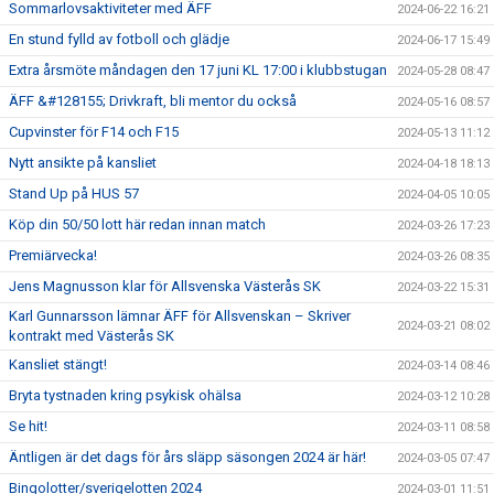
Sommarlovsaktiviteter med ÄFF
2024-06-22 16:21
En stund fylld av fotboll och glädje
2024-06-17 15:49
Extra årsmöte måndagen den 17 juni KL 17:00 i klubbstugan
2024-05-28 08:47
ÄFF &#128155; Drivkraft, bli mentor du också
2024-05-16 08:57
Cupvinster för F14 och F15
2024-05-13 11:12
Nytt ansikte på kansliet
2024-04-18 18:13
Stand Up på HUS 57
2024-04-05 10:05
Köp din 50/50 lott här redan innan match
2024-03-26 17:23
Premiärvecka!
2024-03-26 08:35
Jens Magnusson klar för Allsvenska Västerås SK
2024-03-22 15:31
Karl Gunnarsson lämnar ÄFF för Allsvenskan – Skriver
2024-03-21 08:02
kontrakt med Västerås SK
Kansliet stängt!
2024-03-14 08:46
Bryta tystnaden kring psykisk ohälsa
2024-03-12 10:28
Se hit!
2024-03-11 08:58
Äntligen är det dags för års släpp säsongen 2024 är här!
2024-03-05 07:47
Bingolotter/sverigelotten 2024
2024-03-01 11:51