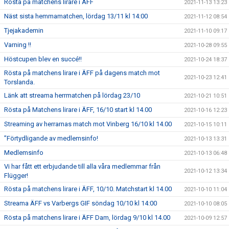
Rösta på matchens lirare i ÄFF
2021-11-13 13:23
Näst sista hemmamatchen, lördag 13/11 kl 14:00
2021-11-12 08:54
Tjejakademin
2021-11-10 09:17
Varning !!
2021-10-28 09:55
Höstcupen blev en succé!!
2021-10-24 18:37
Rösta på matchens lirare i ÄFF på dagens match mot
2021-10-23 12:41
Torslanda.
Länk att streama herrmatchen på lördag 23/10
2021-10-21 10:51
Rösta på Matchens lirare i ÄFF, 16/10 start kl 14.00
2021-10-16 12:23
Streaming av herrarnas match mot Vinberg 16/10 kl 14.00
2021-10-15 10:11
”Förtydligande av medlemsinfo!
2021-10-13 13:31
Medlemsinfo
2021-10-13 06:48
Vi har fått ett erbjudande till alla våra medlemmar från
2021-10-12 13:34
Flügger!
Rösta på matchens lirare i ÄFF, 10/10. Matchstart kl 14.00
2021-10-10 11:04
Streama ÄFF vs Varbergs GIF söndag 10/10 kl 14:00
2021-10-10 08:05
Rösta på matchens lirare i ÄFF Dam, lördag 9/10 kl 14.00
2021-10-09 12:57