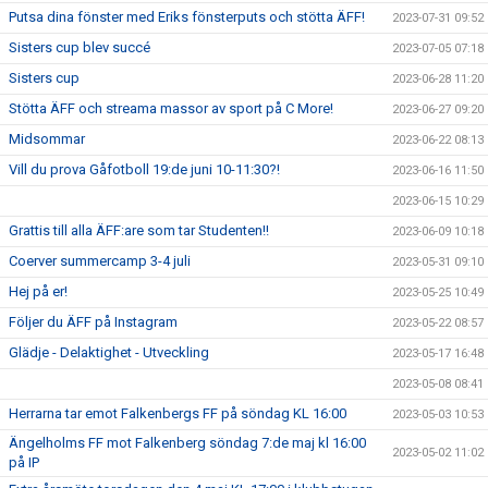
Putsa dina fönster med Eriks fönsterputs och stötta ÄFF!
2023-07-31 09:52
Sisters cup blev succé
2023-07-05 07:18
Sisters cup
2023-06-28 11:20
Stötta ÄFF och streama massor av sport på C More!
2023-06-27 09:20
Midsommar
2023-06-22 08:13
Vill du prova Gåfotboll 19:de juni 10-11:30?!
2023-06-16 11:50
2023-06-15 10:29
Grattis till alla ÄFF:are som tar Studenten!!
2023-06-09 10:18
Coerver summercamp 3-4 juli
2023-05-31 09:10
Hej på er!
2023-05-25 10:49
Följer du ÄFF på Instagram
2023-05-22 08:57
Glädje - Delaktighet - Utveckling
2023-05-17 16:48
2023-05-08 08:41
Herrarna tar emot Falkenbergs FF på söndag KL 16:00
2023-05-03 10:53
Ängelholms FF mot Falkenberg söndag 7:de maj kl 16:00
2023-05-02 11:02
på IP