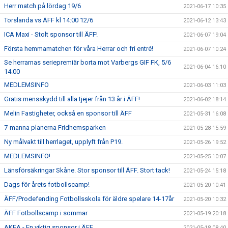
Herr match på lördag 19/6
2021-06-17 10:35
Torslanda vs ÄFF kl 14:00 12/6
2021-06-12 13:43
ICA Maxi - Stolt sponsor till ÄFF!
2021-06-07 19:04
Första hemmamatchen för våra Herrar och fri entré!
2021-06-07 10:24
Se herrarnas seriepremiär borta mot Varbergs GIF FK, 5/6
2021-06-04 16:10
14.00
MEDLEMSINFO
2021-06-03 11:03
Gratis mensskydd till alla tjejer från 13 år i ÄFF!
2021-06-02 18:14
Melin Fastigheter, också en sponsor till ÄFF
2021-05-31 16:08
7-manna planerna Fridhemsparken
2021-05-28 15:59
Ny målvakt till herrlaget, upplyft från P19.
2021-05-26 19:52
MEDLEMSINFO!
2021-05-25 10:07
Länsförsäkringar Skåne. Stor sponsor till ÄFF. Stort tack!
2021-05-24 15:18
Dags för årets fotbollscamp!
2021-05-20 10:41
ÄFF/Prodefending Fotbollsskola för äldre spelare 14-17år
2021-05-20 10:32
ÄFF Fotbollscamp i sommar
2021-05-19 20:18
AKEA - En viktig sponsor i ÄFF
2021-05-18 08:40