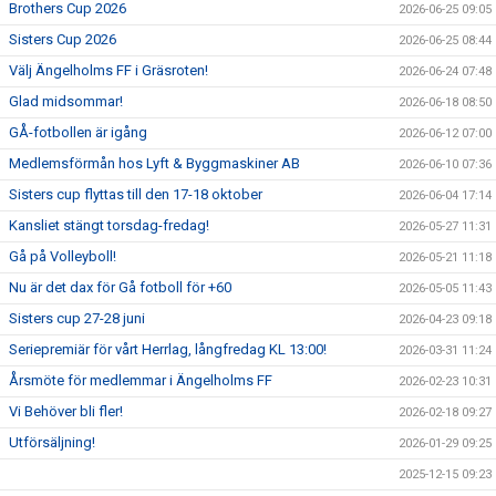
Brothers Cup 2026
2026-06-25 09:05
Sisters Cup 2026
2026-06-25 08:44
Välj Ängelholms FF i Gräsroten!
2026-06-24 07:48
Glad midsommar!
2026-06-18 08:50
GÅ-fotbollen är igång
2026-06-12 07:00
Medlemsförmån hos Lyft & Byggmaskiner AB
2026-06-10 07:36
Sisters cup flyttas till den 17-18 oktober
2026-06-04 17:14
Kansliet stängt torsdag-fredag!
2026-05-27 11:31
Gå på Volleyboll!
2026-05-21 11:18
Nu är det dax för Gå fotboll för +60
2026-05-05 11:43
Sisters cup 27-28 juni
2026-04-23 09:18
Seriepremiär för vårt Herrlag, långfredag KL 13:00!
2026-03-31 11:24
Årsmöte för medlemmar i Ängelholms FF
2026-02-23 10:31
Vi Behöver bli fler!
2026-02-18 09:27
Utförsäljning!
2026-01-29 09:25
2025-12-15 09:23