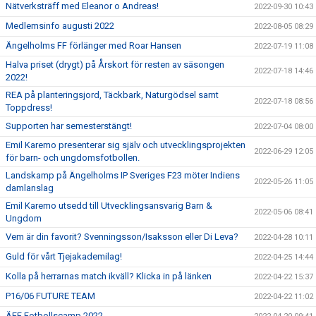
Nätverksträff med Eleanor o Andreas!
2022-09-30 10:43
Medlemsinfo augusti 2022
2022-08-05 08:29
Ängelholms FF förlänger med Roar Hansen
2022-07-19 11:08
Halva priset (drygt) på Årskort för resten av säsongen
2022-07-18 14:46
2022!
REA på planteringsjord, Täckbark, Naturgödsel samt
2022-07-18 08:56
Toppdress!
Supporten har semesterstängt!
2022-07-04 08:00
Emil Karemo presenterar sig själv och utvecklingsprojekten
2022-06-29 12:05
för barn- och ungdomsfotbollen.
Landskamp på Ängelholms IP Sveriges F23 möter Indiens
2022-05-26 11:05
damlanslag
Emil Karemo utsedd till Utvecklingsansvarig Barn &
2022-05-06 08:41
Ungdom
Vem är din favorit? Svenningsson/Isaksson eller Di Leva?
2022-04-28 10:11
Guld för vårt Tjejakademilag!
2022-04-25 14:44
Kolla på herrarnas match ikväll? Klicka in på länken
2022-04-22 15:37
P16/06 FUTURE TEAM
2022-04-22 11:02
ÄFF Fotbollscamp 2022