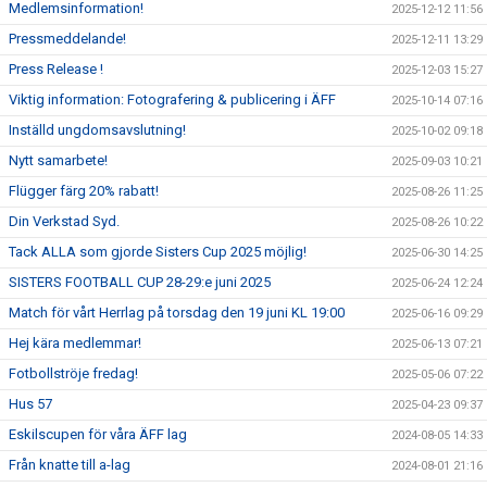
Medlemsinformation!
2025-12-12 11:56
Pressmeddelande!
2025-12-11 13:29
Press Release !
2025-12-03 15:27
Viktig information: Fotografering & publicering i ÄFF
2025-10-14 07:16
Inställd ungdomsavslutning!
2025-10-02 09:18
Nytt samarbete!
2025-09-03 10:21
Flügger färg 20% rabatt!
2025-08-26 11:25
Din Verkstad Syd.
2025-08-26 10:22
Tack ALLA som gjorde Sisters Cup 2025 möjlig!
2025-06-30 14:25
SISTERS FOOTBALL CUP 28-29:e juni 2025
2025-06-24 12:24
Match för vårt Herrlag på torsdag den 19 juni KL 19:00
2025-06-16 09:29
Hej kära medlemmar!
2025-06-13 07:21
Fotbollströje fredag!
2025-05-06 07:22
Hus 57
2025-04-23 09:37
Eskilscupen för våra ÄFF lag
2024-08-05 14:33
Från knatte till a-lag
2024-08-01 21:16