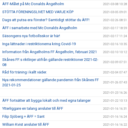
ÄFF-Målet på Mc Donalds Ängelholm
2021-03-08 10:28
STÖTTA FÖRENINGSLIVET MED VARJE KÖP
2021-03-05 09:01
Dags att putsa era fönster? Samtidigt stöttar du ÄFF!
2021-02-26 08:51
ÄFF i samarbete med Mc Donalds Ängelholm
2021-02-17 18:59
Säsongens nya fotbollsskor är här!
2021-02-17 11:24
Inga lättnader i restriktionerna kring Covid-19
2021-02-16 10:35
Information från Ängelholms FF Ängelholm, februari 2021
2021-02-10 10:12
Skånes FF:s riktlinjer utifrån gällande restriktioner 2021-02-
2021-02-09 07:51
08
Råd för träning i kallt väder.
2021-02-04 07:47
Nya rekommendationer gällande pandemin från Skånes FF
2021-01-26 07:43
2021-01-25
2021-01-23 16:26
ÄFF fortsätter att bygga lokalt och med egna talanger
2021-01-22 10:13
Ytterliggare en talang ansluter till ÄFF
2021-01-16 16:31
Filip Sjöberg + ÄFF = Sant
2021-01-16 16:24
William Kvist ansluter till ÄFF
2021-01-16 16:22