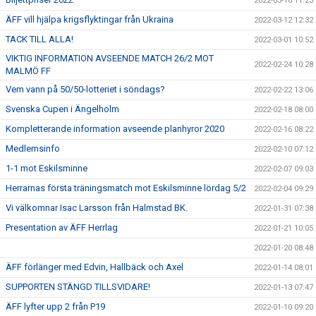
2022-03-16 11:23
ÄFF vill hjälpa krigsflyktingar från Ukraina
2022-03-12 12:32
TACK TILL ALLA!
2022-03-01 10:52
VIKTIG INFORMATION AVSEENDE MATCH 26/2 MOT
2022-02-24 10:28
MALMÖ FF
Vem vann på 50/50-lotteriet i söndags?
2022-02-22 13:06
Svenska Cupen i Ängelholm
2022-02-18 08:00
Kompletterande information avseende planhyror 2020
2022-02-16 08:22
Medlemsinfo
2022-02-10 07:12
1-1 mot Eskilsminne
2022-02-07 09:03
Herrarnas första träningsmatch mot Eskilsminne lördag 5/2
2022-02-04 09:29
Vi välkomnar Isac Larsson från Halmstad BK.
2022-01-31 07:38
Presentation av ÄFF Herrlag
2022-01-21 10:05
2022-01-20 08:48
ÄFF förlänger med Edvin, Hallbäck och Axel
2022-01-14 08:01
SUPPORTEN STÄNGD TILLSVIDARE!
2022-01-13 07:47
ÄFF lyfter upp 2 från P19
2022-01-10 09:20