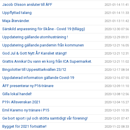
Jacob Olsson ansluter till ÄFF
2021-01-14 11:41
Uppflyttad talang
2021-01-14 11:33
Maja återvänder.
2021-01-13 11:42
Särskild anpassning för Skåne - Covid 19 (tillägg)
2020-12-30 07:56
Uppdatering gällande utomhusträning !
2020-12-29 09:51
Uppdatering gällande pandemin från kommunen
2020-12-21 16:05
God Jul & Gott Nytt År! Kansliet stängt!
2020-12-21 12:31
Grattis Annika! Du vann en korg från ICA Supermarket.
2020-12-21 11:02
Bingolotter till Uppesittarkvällen 23/12
2020-12-17 08:54
Uppdaterad information gällande Covid-19
2020-12-16 07:55
ÄFF presenterar ny P16-tränare
2020-12-09 11:10
Gilla lokal handel!
2020-12-08 12:56
P19 i Allsvenskan 2021
2020-12-04 15:27
Emil Karemo ny tränare i P15
2020-12-01 10:35
Ge bort sport i jul och stötta samtidigt vår förening!
2020-12-01 07:47
Bygget för 2021 fortsätter!
2020-11-22 08:33