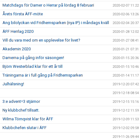
Matchdags för Damer o Herrar på lördag 8 februari
2020-02-07 11:22
Årets första ÄFF-möte
2020-02-06 13:26
Ang bilolyckan vid Fridhemsparken (nya IP) i måndags kväll
2020-02-04 20:37
ÄFF Herrlag 2020
2020-01-28 12:02
Vill du vara med om en upplevelse för livet?
2020-01-27 08:41
Akademin 2020
2020-01-21 07:31
Damerna på gång inför säsongen!
2020-01-15 20:36
Björn Westerblad klar för ett år till
2020-01-15 10:46
Träningarna är i full gång på Fridhemsparken
2020-01-14 11:17
Julhälsning!
2019-12-20 07:42
2019-12-18 08:54
3:e advent=3 stjärnor
2019-12-15 15:16
Ny klubbchef tillsatt.
2019-12-12 11:59
Wilma Törnqvist klar för ÄFF
2019-12-09 11:53
Klubbchefen slutar i ÄFF
2019-12-02 09:58
2019-11-26 09:44