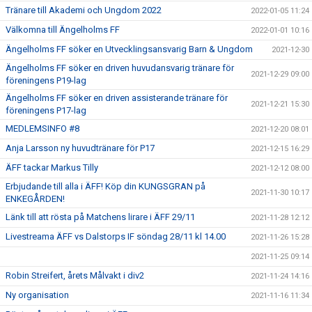
Tränare till Akademi och Ungdom 2022
2022-01-05 11:24
Välkomna till Ängelholms FF
2022-01-01 10:16
Ängelholms FF söker en Utvecklingsansvarig Barn & Ungdom
2021-12-30
Ängelholms FF söker en driven huvudansvarig tränare för
2021-12-29 09:00
föreningens P19-lag
Ängelholms FF söker en driven assisterande tränare för
2021-12-21 15:30
föreningens P17-lag
MEDLEMSINFO #8
2021-12-20 08:01
Anja Larsson ny huvudtränare för P17
2021-12-15 16:29
ÄFF tackar Markus Tilly
2021-12-12 08:00
Erbjudande till alla i ÄFF! Köp din KUNGSGRAN på
2021-11-30 10:17
ENKEGÅRDEN!
Länk till att rösta på Matchens lirare i ÄFF 29/11
2021-11-28 12:12
Livestreama ÄFF vs Dalstorps IF söndag 28/11 kl 14.00
2021-11-26 15:28
2021-11-25 09:14
Robin Streifert, årets Målvakt i div2
2021-11-24 14:16
Ny organisation
2021-11-16 11:34