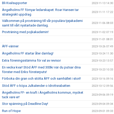
Bli Kvalsupporter
2023-11-13 14:30
Ängelholms FF förnyar ledarskapet: Roar Hansen tar
2023-11-11 17:22
strategiskt uppdrag
Välkommen på provträning till vår populära tjejakademi
2023-11-06 08:03
samt till vårt nystartade damlag.
Provträning med pojkakademin!
2023-11-02 07:19
2023-11-01 08:01
ÄFF-vänner
2023-10-26 07:49
Ängelholms FF startar åter damlag!
2023-10-24 11:30
Extra föreningsstämma för val av revisor
2023-10-23 13:57
En vecka kvar! Stöd ÄFF med 300kr när du putsar dina
2023-10-23 10:33
fönster med Eriks fönsterputs!
Förboka din gran och stötta ÄFF och samhället i stort!
2023-10-16 09:16
Stöd ÄFF o köpa Julkalender o Idrottsrabatten
2023-10-12 09:56
Ängelholms FF- en kraft i Ängelholms kommun, mycket
2023-09-06 09:19
tack vare er!
Stor spänning på Deadline Day!
2023-09-04 09:34
Run of Hope
2023-09-01 09:33