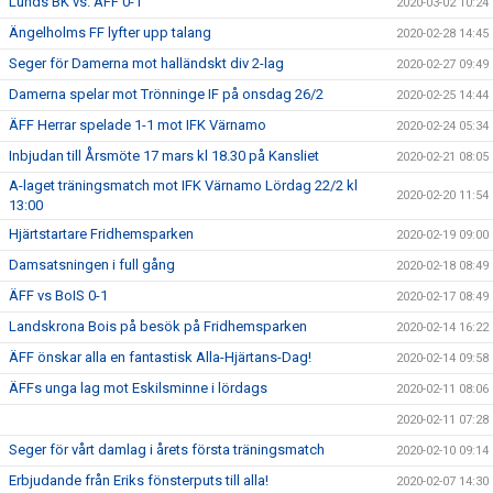
Lunds BK vs. ÄFF 0-1
2020-03-02 10:24
Ängelholms FF lyfter upp talang
2020-02-28 14:45
Seger för Damerna mot halländskt div 2-lag
2020-02-27 09:49
Damerna spelar mot Trönninge IF på onsdag 26/2
2020-02-25 14:44
ÄFF Herrar spelade 1-1 mot IFK Värnamo
2020-02-24 05:34
Inbjudan till Årsmöte 17 mars kl 18.30 på Kansliet
2020-02-21 08:05
A-laget träningsmatch mot IFK Värnamo Lördag 22/2 kl
2020-02-20 11:54
13:00
Hjärtstartare Fridhemsparken
2020-02-19 09:00
Damsatsningen i full gång
2020-02-18 08:49
ÄFF vs BoIS 0-1
2020-02-17 08:49
Landskrona Bois på besök på Fridhemsparken
2020-02-14 16:22
ÄFF önskar alla en fantastisk Alla-Hjärtans-Dag!
2020-02-14 09:58
ÄFFs unga lag mot Eskilsminne i lördags
2020-02-11 08:06
2020-02-11 07:28
Seger för vårt damlag i årets första träningsmatch
2020-02-10 09:14
Erbjudande från Eriks fönsterputs till alla!
2020-02-07 14:30