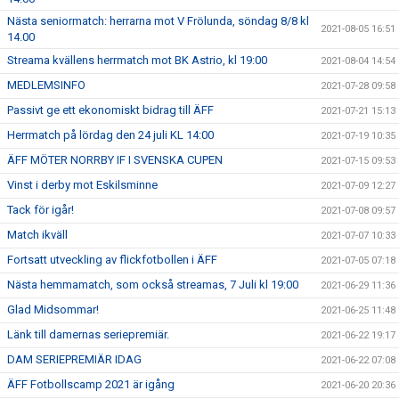
Nästa seniormatch: herrarna mot V Frölunda, söndag 8/8 kl
2021-08-05 16:51
14.00
Streama kvällens herrmatch mot BK Astrio, kl 19:00
2021-08-04 14:54
MEDLEMSINFO
2021-07-28 09:58
Passivt ge ett ekonomiskt bidrag till ÄFF
2021-07-21 15:13
Herrmatch på lördag den 24 juli KL 14:00
2021-07-19 10:35
ÄFF MÖTER NORRBY IF I SVENSKA CUPEN
2021-07-15 09:53
Vinst i derby mot Eskilsminne
2021-07-09 12:27
Tack för igår!
2021-07-08 09:57
Match ikväll
2021-07-07 10:33
Fortsatt utveckling av flickfotbollen i ÄFF
2021-07-05 07:18
Nästa hemmamatch, som också streamas, 7 Juli kl 19:00
2021-06-29 11:36
Glad Midsommar!
2021-06-25 11:48
Länk till damernas seriepremiär.
2021-06-22 19:17
DAM SERIEPREMIÄR IDAG
2021-06-22 07:08
ÄFF Fotbollscamp 2021 är igång
2021-06-20 20:36