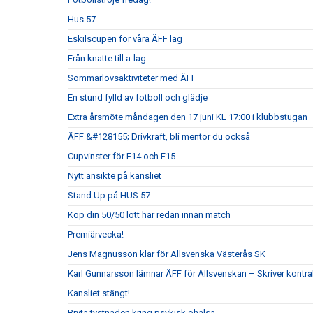
Hus 57
Eskilscupen för våra ÄFF lag
Från knatte till a-lag
Sommarlovsaktiviteter med ÄFF
En stund fylld av fotboll och glädje
Extra årsmöte måndagen den 17 juni KL 17:00 i klubbstugan
ÄFF &#128155; Drivkraft, bli mentor du också
Cupvinster för F14 och F15
Nytt ansikte på kansliet
Stand Up på HUS 57
Köp din 50/50 lott här redan innan match
Premiärvecka!
Jens Magnusson klar för Allsvenska Västerås SK
Karl Gunnarsson lämnar ÄFF för Allsvenskan – Skriver kontr
Kansliet stängt!
Bryta tystnaden kring psykisk ohälsa