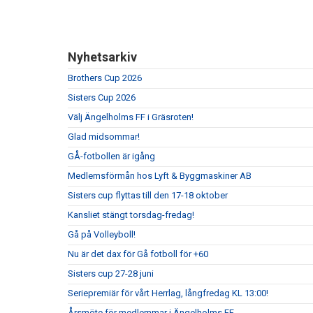
Nyhetsarkiv
Brothers Cup 2026
Sisters Cup 2026
Välj Ängelholms FF i Gräsroten!
Glad midsommar!
GÅ-fotbollen är igång
Medlemsförmån hos Lyft & Byggmaskiner AB
Sisters cup flyttas till den 17-18 oktober
Kansliet stängt torsdag-fredag!
Gå på Volleyboll!
Nu är det dax för Gå fotboll för +60
Sisters cup 27-28 juni
Seriepremiär för vårt Herrlag, långfredag KL 13:00!
Årsmöte för medlemmar i Ängelholms FF