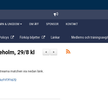
ARN & UNGDOM
OM ÄFF
SPONSOR
KONTAKT
Policys
Förköp biljetter
Länkar
Medlems och träningsavgif
eholm, 29/8 kl
<
>
t streama matchen via nedan länk.
3cf1f7f1672