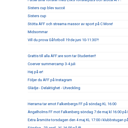
Sisters cup blev succé
Sisters cup
Stötta ÄFF och streama massor av sport på C More!
Midsommar
Vill du prova Gåfotboll 19:de juni 10-11:30?!
Grattis till alla ÄFF:are som tar Studenten!!
Coerver summercamp 3-4 juli
Hej på er!
Följer du ÄFF på Instagram
Glädje - Delaktighet - Utveckling
Herrarna tar emot Falkenbergs FF på söndag KL 16:00
Ängelholms FF mot Falkenberg söndag 7:de maj kl 16:00 på 
Extra årsmöte torsdagen den 4 maj KL 17:00 i klubbstugan på
Söndag - 23 april - kl. 16.00 på IP