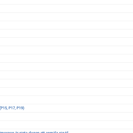
P15, P17, P19)
morgon är sista dagen att anmäla sig til