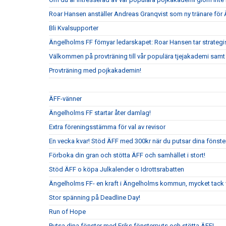
Roar Hansen anställer Andreas Granqvist som ny tränare för
Bli Kvalsupporter
Ängelholms FF förnyar ledarskapet: Roar Hansen tar strateg
Välkommen på provträning till vår populära tjejakademi samt t
Provträning med pojkakademin!
ÄFF-vänner
Ängelholms FF startar åter damlag!
Extra föreningsstämma för val av revisor
En vecka kvar! Stöd ÄFF med 300kr när du putsar dina fönste
Förboka din gran och stötta ÄFF och samhället i stort!
Stöd ÄFF o köpa Julkalender o Idrottsrabatten
Ängelholms FF- en kraft i Ängelholms kommun, mycket tack v
Stor spänning på Deadline Day!
Run of Hope
Putsa dina fönster med Eriks fönsterputs och stötta ÄFF!