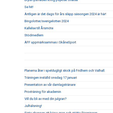
Se hit!
Äntligen är det dags för års släpp säsongen 2024 är här!
Bingolotter/sverigelotten 2024
Kallelse till Årsmöte
Stödmedlem
ÄFF uppmärksammas i SkåneSport
Planerna åter i speldugligt skick på Fridhem och Valhall.
Träningen inställd onsdag 17 januari
Presentation av vår damlagstränare
Provträning för akademin
Vill du bli av med din julgran?
Julhälsning!
Sista chansen att köpa gran och stötta föreningen