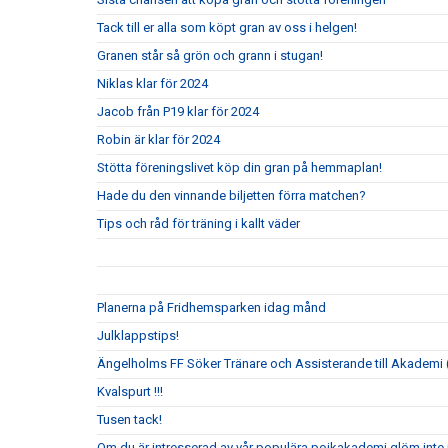
Tack till er alla som köpt gran av oss i helgen!
Granen står så grön och grann i stugan!
Niklas klar för 2024
Jacob från P19 klar för 2024
Robin är klar för 2024
Stötta föreningslivet köp din gran på hemmaplan!
Hade du den vinnande biljetten förra matchen?
Tips och råd för träning i kallt väder
Planerna på Fridhemsparken idag månd
Julklappstips!
Ängelholms FF Söker Tränare och Assisterande till Akademi (
Kvalspurt !!!
Tusen tack!
Om du är intresserad av vår populära pojkakademi glöm inte i