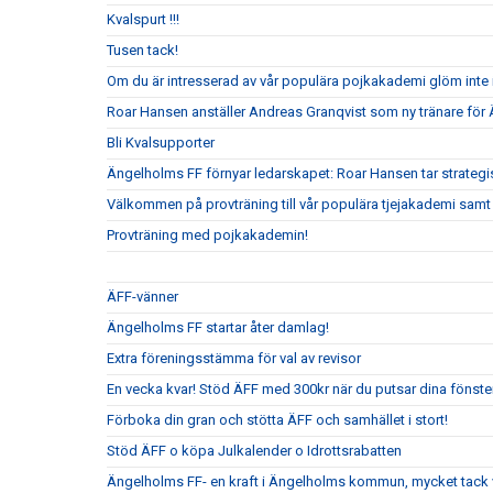
Kvalspurt !!!
Tusen tack!
Om du är intresserad av vår populära pojkakademi glöm inte i
Roar Hansen anställer Andreas Granqvist som ny tränare för
Bli Kvalsupporter
Ängelholms FF förnyar ledarskapet: Roar Hansen tar strateg
Välkommen på provträning till vår populära tjejakademi samt t
Provträning med pojkakademin!
ÄFF-vänner
Ängelholms FF startar åter damlag!
Extra föreningsstämma för val av revisor
En vecka kvar! Stöd ÄFF med 300kr när du putsar dina fönste
Förboka din gran och stötta ÄFF och samhället i stort!
Stöd ÄFF o köpa Julkalender o Idrottsrabatten
Ängelholms FF- en kraft i Ängelholms kommun, mycket tack v