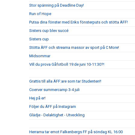
Stor spänning på Deadline Day!
Run of Hope
Putsa dina fönster med Eriks fönsterputs och stötta ÄFF!
Sisters cup blev succé
Sisters cup
Stötta ÄFF och streama massor av sport på C More!
Midsommar
Vill du prova Gåfotboll 19:de juni 10-11:30?!
Grattis till alla ÄFF:are som tar Studenten!!
Coerver summercamp 3-4 juli
Hej på er!
Följer du ÄFF på Instagram
Glädje - Delaktighet - Utveckling
Herrarna tar emot Falkenbergs FF på söndag KL 16:00