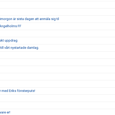
morgon är sista dagen att anmäla sig til
 Ängelholms FF
iskt uppdrag
ill vårt nystartade damlag.
r med Eriks fönsterputs!
are er!