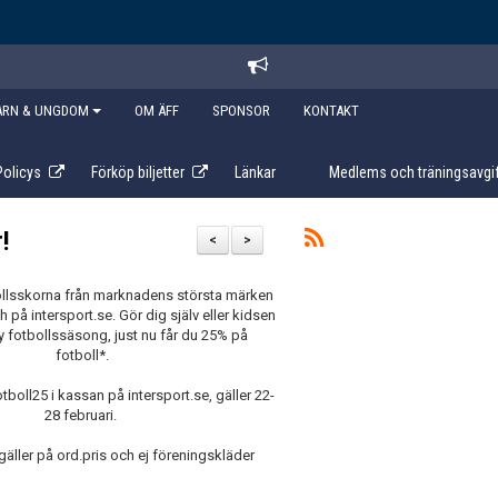
ARN & UNGDOM
OM ÄFF
SPONSOR
KONTAKT
Policys
Förköp biljetter
Länkar
Medlems och träningsavgif
!
<
>
llsskorna från marknadens största märken
ch på intersport.se. Gör dig själv eller kidsen
y fotbollssäsong, just nu får du 25% på
fotboll*.
oll25 i kassan på intersport.se, gäller 22-
28 februari.
äller på ord.pris och ej föreningskläder