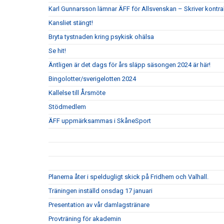
Karl Gunnarsson lämnar ÄFF för Allsvenskan – Skriver kontr
Kansliet stängt!
Bryta tystnaden kring psykisk ohälsa
Se hit!
Äntligen är det dags för års släpp säsongen 2024 är här!
Bingolotter/sverigelotten 2024
Kallelse till Årsmöte
Stödmedlem
ÄFF uppmärksammas i SkåneSport
Planerna åter i speldugligt skick på Fridhem och Valhall.
Träningen inställd onsdag 17 januari
Presentation av vår damlagstränare
Provträning för akademin