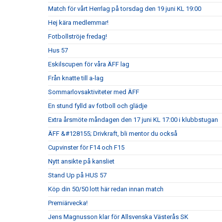
Match för vårt Herrlag på torsdag den 19 juni KL 19:00
Hej kära medlemmar!
Fotbollströje fredag!
Hus 57
Eskilscupen för våra ÄFF lag
Från knatte till a-lag
Sommarlovsaktiviteter med ÄFF
En stund fylld av fotboll och glädje
Extra årsmöte måndagen den 17 juni KL 17:00 i klubbstugan
ÄFF &#128155; Drivkraft, bli mentor du också
Cupvinster för F14 och F15
Nytt ansikte på kansliet
Stand Up på HUS 57
Köp din 50/50 lott här redan innan match
Premiärvecka!
Jens Magnusson klar för Allsvenska Västerås SK