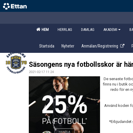
HEM
HERRLAG
DAMLAG
AKADEMI
B
Startsida
Nyheter
Anmälan/Registrering
Säsongens nya fotbollsskor är här
2021-02-17 11:24
De senaste fotbo
finns nu i butik o
redo för en n
Använd koden fotb
*Erbjudandet g