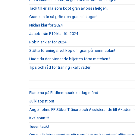
Tack till er alla som köpt gran av oss i helgen!
Granen står så grön och grann i stugan!
Niklas klar för 2024
Jacob från P19 klar för 2024
Robin är klar för 2024
Stötta föreningslivet köp din gran på hemmaplan!
Hade du den vinnande biljetten förra matchen?
Tips och råd för träning i kallt väder
Planerna på Fridhemsparken idag månd
Julklappstips!
Ängelholms FF Söker Tränare och Assisterande till Akademi (
Kvalspurt !!!
Tusen tack!
Om du är intresserad av vår populära pojkakademi glöm inte i