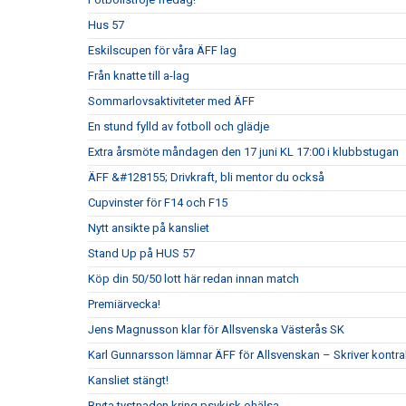
Hus 57
Eskilscupen för våra ÄFF lag
Från knatte till a-lag
Sommarlovsaktiviteter med ÄFF
En stund fylld av fotboll och glädje
Extra årsmöte måndagen den 17 juni KL 17:00 i klubbstugan
ÄFF &#128155; Drivkraft, bli mentor du också
Cupvinster för F14 och F15
Nytt ansikte på kansliet
Stand Up på HUS 57
Köp din 50/50 lott här redan innan match
Premiärvecka!
Jens Magnusson klar för Allsvenska Västerås SK
Karl Gunnarsson lämnar ÄFF för Allsvenskan – Skriver kontr
Kansliet stängt!
Bryta tystnaden kring psykisk ohälsa