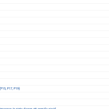
P15, P17, P19)
morgon är sista dagen att anmäla sig til