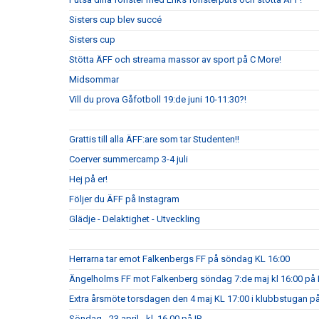
Sisters cup blev succé
Sisters cup
Stötta ÄFF och streama massor av sport på C More!
Midsommar
Vill du prova Gåfotboll 19:de juni 10-11:30?!
Grattis till alla ÄFF:are som tar Studenten!!
Coerver summercamp 3-4 juli
Hej på er!
Följer du ÄFF på Instagram
Glädje - Delaktighet - Utveckling
Herrarna tar emot Falkenbergs FF på söndag KL 16:00
Ängelholms FF mot Falkenberg söndag 7:de maj kl 16:00 på 
Extra årsmöte torsdagen den 4 maj KL 17:00 i klubbstugan på
Söndag - 23 april - kl. 16.00 på IP