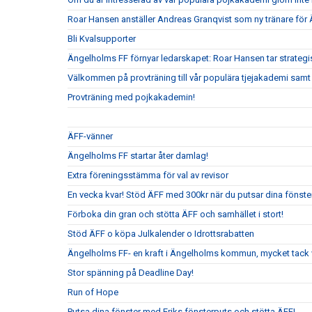
Roar Hansen anställer Andreas Granqvist som ny tränare för
Bli Kvalsupporter
Ängelholms FF förnyar ledarskapet: Roar Hansen tar strateg
Välkommen på provträning till vår populära tjejakademi samt t
Provträning med pojkakademin!
ÄFF-vänner
Ängelholms FF startar åter damlag!
Extra föreningsstämma för val av revisor
En vecka kvar! Stöd ÄFF med 300kr när du putsar dina fönste
Förboka din gran och stötta ÄFF och samhället i stort!
Stöd ÄFF o köpa Julkalender o Idrottsrabatten
Ängelholms FF- en kraft i Ängelholms kommun, mycket tack v
Stor spänning på Deadline Day!
Run of Hope
Putsa dina fönster med Eriks fönsterputs och stötta ÄFF!