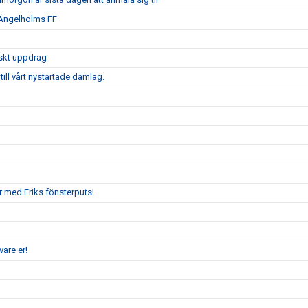
 Ängelholms FF
iskt uppdrag
ill vårt nystartade damlag.
r med Eriks fönsterputs!
are er!