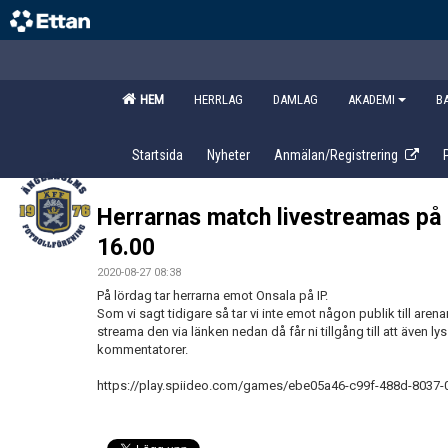
HEM
HERRLAG
DAMLAG
AKADEMI
B
Startsida
Nyheter
Anmälan/Registrering
Herrarnas match livestreamas på 
16.00
2020-08-27 08:38
På lördag tar herrarna emot Onsala på IP.
Som vi sagt tidigare så tar vi inte emot någon publik till are
streama den via länken nedan då får ni tillgång till att även 
kommentatorer.
https://play.spiideo.com/games/ebe05a46-c99f-488d-8037