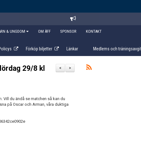
ARN & UNGDOM
OM ÄFF
SPONSOR
KONTAKT
Policys
Förköp biljetter
Länkar
Medlems och träningsavgif
lördag 29/8 kl
<
>
nan. Vill du ändå se matchen så kan du
lyssna på Oscar och Arman, våra duktiga
-06342ce0902e