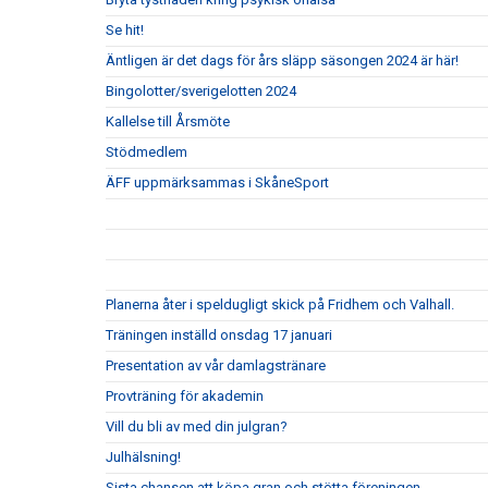
Se hit!
Äntligen är det dags för års släpp säsongen 2024 är här!
Bingolotter/sverigelotten 2024
Kallelse till Årsmöte
Stödmedlem
ÄFF uppmärksammas i SkåneSport
Planerna åter i speldugligt skick på Fridhem och Valhall.
Träningen inställd onsdag 17 januari
Presentation av vår damlagstränare
Provträning för akademin
Vill du bli av med din julgran?
Julhälsning!
Sista chansen att köpa gran och stötta föreningen