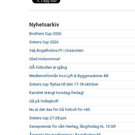
Nyhetsarkiv
Brothers Cup 2026
Sisters Cup 2026
Välj Ängelholms FF i Gräsroten!
Glad midsommar!
GÅ-fotbollen är igång
Medlemsförmån hos Lyft & Byggmaskiner AB
Sisters cup flyttas till den 17-18 oktober
Kansliet stängt torsdag-fredag!
Gå på Volleyboll!
Nu är det dax för Gå fotboll för +60
Sisters cup 27-28 juni
Seriepremiär för vårt Herrlag, långfredag KL 13:00!
Årsmöte för medlemmar i Ängelholms FF