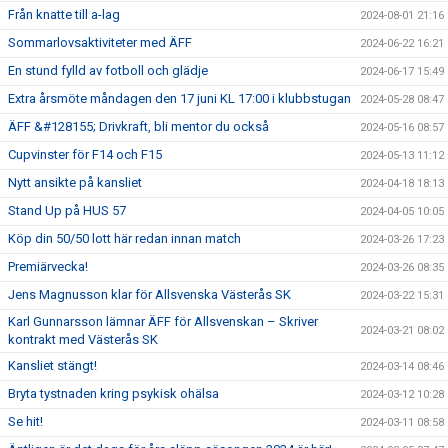
Från knatte till a-lag
2024-08-01 21:16
Sommarlovsaktiviteter med ÄFF
2024-06-22 16:21
En stund fylld av fotboll och glädje
2024-06-17 15:49
Extra årsmöte måndagen den 17 juni KL 17:00 i klubbstugan
2024-05-28 08:47
ÄFF &#128155; Drivkraft, bli mentor du också
2024-05-16 08:57
Cupvinster för F14 och F15
2024-05-13 11:12
Nytt ansikte på kansliet
2024-04-18 18:13
Stand Up på HUS 57
2024-04-05 10:05
Köp din 50/50 lott här redan innan match
2024-03-26 17:23
Premiärvecka!
2024-03-26 08:35
Jens Magnusson klar för Allsvenska Västerås SK
2024-03-22 15:31
Karl Gunnarsson lämnar ÄFF för Allsvenskan – Skriver
2024-03-21 08:02
kontrakt med Västerås SK
Kansliet stängt!
2024-03-14 08:46
Bryta tystnaden kring psykisk ohälsa
2024-03-12 10:28
Se hit!
2024-03-11 08:58