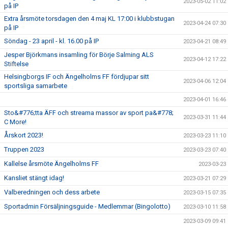
2023-05-02 11:02
på IP
Extra årsmöte torsdagen den 4 maj KL 17:00 i klubbstugan
2023-04-24 07:30
på IP
Söndag - 23 april - kl. 16.00 på IP
2023-04-21 08:49
Jesper Björkmans insamling för Börje Salming ALS
2023-04-12 17:22
Stiftelse
Helsingborgs IF och Ängelholms FF fördjupar sitt
2023-04-06 12:04
sportsliga samarbete
2023-04-01 16:46
Sto&#776;tta ÄFF och streama massor av sport pa&#778;
2023-03-31 11:44
C More!
Årskort 2023!
2023-03-23 11:10
Truppen 2023
2023-03-23 07:40
Kallelse årsmöte Ängelholms FF
2023-03-23
Kansliet stängt idag!
2023-03-21 07:29
Valberedningen och dess arbete
2023-03-15 07:35
Sportadmin Försäljningsguide - Medlemmar (Bingolotto)
2023-03-10 11:58
2023-03-09 09:41