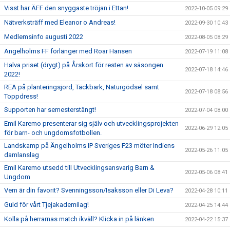
Visst har ÄFF den snyggaste tröjan i Ettan!
2022-10-05 09:29
Nätverksträff med Eleanor o Andreas!
2022-09-30 10:43
Medlemsinfo augusti 2022
2022-08-05 08:29
Ängelholms FF förlänger med Roar Hansen
2022-07-19 11:08
Halva priset (drygt) på Årskort för resten av säsongen
2022-07-18 14:46
2022!
REA på planteringsjord, Täckbark, Naturgödsel samt
2022-07-18 08:56
Toppdress!
Supporten har semesterstängt!
2022-07-04 08:00
Emil Karemo presenterar sig själv och utvecklingsprojekten
2022-06-29 12:05
för barn- och ungdomsfotbollen.
Landskamp på Ängelholms IP Sveriges F23 möter Indiens
2022-05-26 11:05
damlanslag
Emil Karemo utsedd till Utvecklingsansvarig Barn &
2022-05-06 08:41
Ungdom
Vem är din favorit? Svenningsson/Isaksson eller Di Leva?
2022-04-28 10:11
Guld för vårt Tjejakademilag!
2022-04-25 14:44
Kolla på herrarnas match ikväll? Klicka in på länken
2022-04-22 15:37