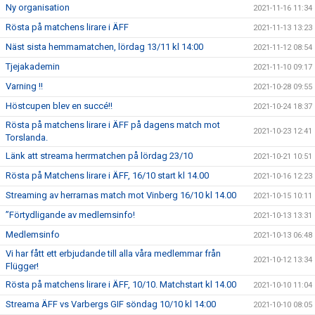
Ny organisation
2021-11-16 11:34
Rösta på matchens lirare i ÄFF
2021-11-13 13:23
Näst sista hemmamatchen, lördag 13/11 kl 14:00
2021-11-12 08:54
Tjejakademin
2021-11-10 09:17
Varning !!
2021-10-28 09:55
Höstcupen blev en succé!!
2021-10-24 18:37
Rösta på matchens lirare i ÄFF på dagens match mot
2021-10-23 12:41
Torslanda.
Länk att streama herrmatchen på lördag 23/10
2021-10-21 10:51
Rösta på Matchens lirare i ÄFF, 16/10 start kl 14.00
2021-10-16 12:23
Streaming av herrarnas match mot Vinberg 16/10 kl 14.00
2021-10-15 10:11
”Förtydligande av medlemsinfo!
2021-10-13 13:31
Medlemsinfo
2021-10-13 06:48
Vi har fått ett erbjudande till alla våra medlemmar från
2021-10-12 13:34
Flügger!
Rösta på matchens lirare i ÄFF, 10/10. Matchstart kl 14.00
2021-10-10 11:04
Streama ÄFF vs Varbergs GIF söndag 10/10 kl 14:00
2021-10-10 08:05