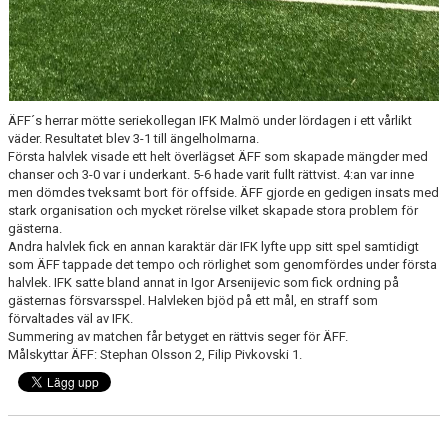
ÄFF´s herrar mötte seriekollegan IFK Malmö under lördagen i ett vårlikt
väder. Resultatet blev 3-1 till ängelholmarna.
Första halvlek visade ett helt överlägset ÄFF som skapade mängder med
chanser och 3-0 var i underkant. 5-6 hade varit fullt rättvist. 4:an var inne
men dömdes tveksamt bort för offside. ÄFF gjorde en gedigen insats med
stark organisation och mycket rörelse vilket skapade stora problem för
gästerna.
Andra halvlek fick en annan karaktär där IFK lyfte upp sitt spel samtidigt
som ÄFF tappade det tempo och rörlighet som genomfördes under första
halvlek. IFK satte bland annat in Igor Arsenijevic som fick ordning på
gästernas försvarsspel. Halvleken bjöd på ett mål, en straff som
förvaltades väl av IFK.
Summering av matchen får betyget en rättvis seger för ÄFF.
Målskyttar ÄFF: Stephan Olsson 2, Filip Pivkovski 1.