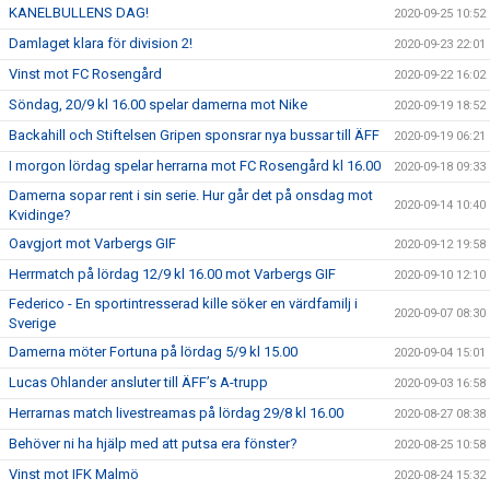
KANELBULLENS DAG!
2020-09-25 10:52
Damlaget klara för division 2!
2020-09-23 22:01
Vinst mot FC Rosengård
2020-09-22 16:02
Söndag, 20/9 kl 16.00 spelar damerna mot Nike
2020-09-19 18:52
Backahill och Stiftelsen Gripen sponsrar nya bussar till ÄFF
2020-09-19 06:21
I morgon lördag spelar herrarna mot FC Rosengård kl 16.00
2020-09-18 09:33
Damerna sopar rent i sin serie. Hur går det på onsdag mot
2020-09-14 10:40
Kvidinge?
Oavgjort mot Varbergs GIF
2020-09-12 19:58
Herrmatch på lördag 12/9 kl 16.00 mot Varbergs GIF
2020-09-10 12:10
Federico - En sportintresserad kille söker en värdfamilj i
2020-09-07 08:30
Sverige
Damerna möter Fortuna på lördag 5/9 kl 15.00
2020-09-04 15:01
Lucas Ohlander ansluter till ÄFF’s A-trupp
2020-09-03 16:58
Herrarnas match livestreamas på lördag 29/8 kl 16.00
2020-08-27 08:38
Behöver ni ha hjälp med att putsa era fönster?
2020-08-25 10:58
Vinst mot IFK Malmö
2020-08-24 15:32