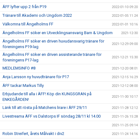
ÄFF lyfter upp 2 från P19
2022-01-10 09:20
Tränare till Akademi och Ungdom 2022
2022-01-05 11:24
Välkomna till Ängelholms FF
2022-01-01 10:16
Ängelholms FF söker en Utvecklingsansvarig Barn & Ungdom
2021-12-30
Ängelholms FF söker en driven huvudansvarig tränare för
2021-12-29 09:00
föreningens P19-lag
Ängelholms FF söker en driven assisterande tränare för
2021-12-21 15:30
föreningens P17-lag
MEDLEMSINFO #8
2021-12-20 08:01
Anja Larsson ny huvudtränare för P17
2021-12-15 16:29
ÄFF tackar Markus Tilly
2021-12-12 08:00
Erbjudande till alla i ÄFF! Köp din KUNGSGRAN på
2021-11-30 10:17
ENKEGÅRDEN!
Länk till att rösta på Matchens lirare i ÄFF 29/11
2021-11-28 12:12
Livestreama ÄFF vs Dalstorps IF söndag 28/11 kl 14.00
2021-11-26 15:28
2021-11-25 09:14
Robin Streifert, årets Målvakt i div2
2021-11-24 14:16