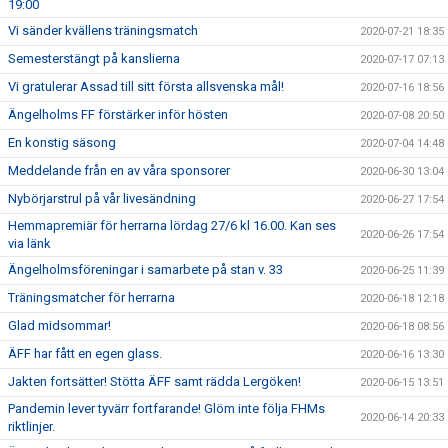
19:00
Vi sänder kvällens träningsmatch
2020-07-21 18:35
Semesterstängt på kanslierna
2020-07-17 07:13
Vi gratulerar Assad till sitt första allsvenska mål!
2020-07-16 18:56
Ängelholms FF förstärker inför hösten
2020-07-08 20:50
En konstig säsong
2020-07-04 14:48
Meddelande från en av våra sponsorer
2020-06-30 13:04
Nybörjarstrul på vår livesändning
2020-06-27 17:54
Hemmapremiär för herrarna lördag 27/6 kl 16.00. Kan ses
2020-06-26 17:54
via länk
Ängelholmsföreningar i samarbete på stan v. 33
2020-06-25 11:39
Träningsmatcher för herrarna
2020-06-18 12:18
Glad midsommar!
2020-06-18 08:56
ÄFF har fått en egen glass.
2020-06-16 13:30
Jakten fortsätter! Stötta ÄFF samt rädda Lergöken!
2020-06-15 13:51
Pandemin lever tyvärr fortfarande! Glöm inte följa FHMs
2020-06-14 20:33
riktlinjer.