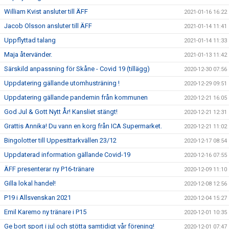
William Kvist ansluter till ÄFF
2021-01-16 16:22
Jacob Olsson ansluter till ÄFF
2021-01-14 11:41
Uppflyttad talang
2021-01-14 11:33
Maja återvänder.
2021-01-13 11:42
Särskild anpassning för Skåne - Covid 19 (tillägg)
2020-12-30 07:56
Uppdatering gällande utomhusträning !
2020-12-29 09:51
Uppdatering gällande pandemin från kommunen
2020-12-21 16:05
God Jul & Gott Nytt År! Kansliet stängt!
2020-12-21 12:31
Grattis Annika! Du vann en korg från ICA Supermarket.
2020-12-21 11:02
Bingolotter till Uppesittarkvällen 23/12
2020-12-17 08:54
Uppdaterad information gällande Covid-19
2020-12-16 07:55
ÄFF presenterar ny P16-tränare
2020-12-09 11:10
Gilla lokal handel!
2020-12-08 12:56
P19 i Allsvenskan 2021
2020-12-04 15:27
Emil Karemo ny tränare i P15
2020-12-01 10:35
Ge bort sport i jul och stötta samtidigt vår förening!
2020-12-01 07:47