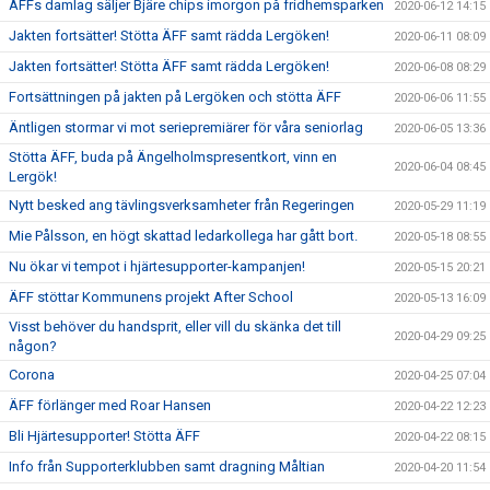
ÄFFs damlag säljer Bjäre chips imorgon på fridhemsparken
2020-06-12 14:15
Jakten fortsätter! Stötta ÄFF samt rädda Lergöken!
2020-06-11 08:09
Jakten fortsätter! Stötta ÄFF samt rädda Lergöken!
2020-06-08 08:29
Fortsättningen på jakten på Lergöken och stötta ÄFF
2020-06-06 11:55
Äntligen stormar vi mot seriepremiärer för våra seniorlag
2020-06-05 13:36
Stötta ÄFF, buda på Ängelholmspresentkort, vinn en
2020-06-04 08:45
Lergök!
Nytt besked ang tävlingsverksamheter från Regeringen
2020-05-29 11:19
Mie Pålsson, en högt skattad ledarkollega har gått bort.
2020-05-18 08:55
Nu ökar vi tempot i hjärtesupporter-kampanjen!
2020-05-15 20:21
ÄFF stöttar Kommunens projekt After School
2020-05-13 16:09
Visst behöver du handsprit, eller vill du skänka det till
2020-04-29 09:25
någon?
Corona
2020-04-25 07:04
ÄFF förlänger med Roar Hansen
2020-04-22 12:23
Bli Hjärtesupporter! Stötta ÄFF
2020-04-22 08:15
Info från Supporterklubben samt dragning Måltian
2020-04-20 11:54