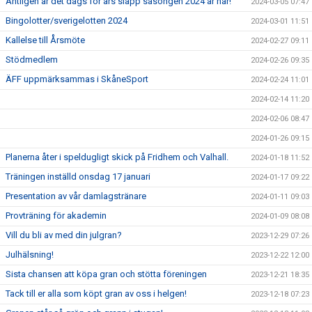
Äntligen är det dags för års släpp säsongen 2024 är här!
2024-03-05 07:47
Bingolotter/sverigelotten 2024
2024-03-01 11:51
Kallelse till Årsmöte
2024-02-27 09:11
Stödmedlem
2024-02-26 09:35
ÄFF uppmärksammas i SkåneSport
2024-02-24 11:01
2024-02-14 11:20
2024-02-06 08:47
2024-01-26 09:15
Planerna åter i speldugligt skick på Fridhem och Valhall.
2024-01-18 11:52
Träningen inställd onsdag 17 januari
2024-01-17 09:22
Presentation av vår damlagstränare
2024-01-11 09:03
Provträning för akademin
2024-01-09 08:08
Vill du bli av med din julgran?
2023-12-29 07:26
Julhälsning!
2023-12-22 12:00
Sista chansen att köpa gran och stötta föreningen
2023-12-21 18:35
Tack till er alla som köpt gran av oss i helgen!
2023-12-18 07:23