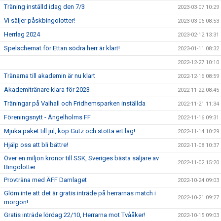
Träning inställd idag den 7/3
2023-03-07 10:29
Vi säljer påskbingolotter!
2023-03-06 08:53
Herrlag 2024
2023-02-12 13:31
Spelschemat för Ettan södra herr är klart!
2023-01-11 08:32
2022-12-27 10:10
Tränarna till akademin är nu klart
2022-12-16 08:59
Akademitränare klara för 2023
2022-11-22 08:45
Träningar på Valhall och Fridhemsparken inställda
2022-11-21 11:34
Föreningsnytt - Ängelholms FF
2022-11-16 09:31
Mjuka paket till jul, köp Gutz och stötta ert lag!
2022-11-14 10:29
Hjälp oss att bli bättre!
2022-11-08 10:37
Över en miljon kronor till SSK, Sveriges bästa säljare av
2022-11-02 15:20
Bingolotter
Provträna med ÄFF Damlaget
2022-10-24 09:03
Glöm inte att det är gratis inträde på herrarnas match i
2022-10-21 09:27
morgon!
Gratis inträde lördag 22/10, Herrarna mot Tvååker!
2022-10-15 09:03