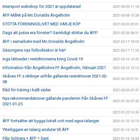
Intersport webshop för 2021 är uppdaterad
2021-03-09 11:18
ÄFF-Målet på Mc Donalds Ängelholm
2021-03-08 10:28
STÖTTA FÖRENINGSLIVET MED VARJE KÖP
2021-03-05 09:01
Dags att putsa era fönster? Samtidigt stöttar du ÄFF!
2021-02-26 08:51
ÄFF i samarbete med Mc Donalds Ängelholm
2021-02-17 18:59
Säsongens nya fotbollsskor är här!
2021-02-17 11:24
Inga lättnader i restriktionerna kring Covid-19
2021-02-16 10:35
Information från Ängelholms FF Ängelholm, februari 2021
2021-02-10 10:12
Skånes FF:s riktlinjer utifrån gällande restriktioner 2021-02-
2021-02-09 07:51
08
Råd för träning i kallt väder.
2021-02-04 07:47
Nya rekommendationer gällande pandemin från Skånes FF
2021-01-26 07:43
2021-01-25
2021-01-23 16:26
ÄFF fortsätter att bygga lokalt och med egna talanger
2021-01-22 10:13
Ytterliggare en talang ansluter till ÄFF
2021-01-16 16:31
Filip Sjöberg + ÄFF = Sant
2021-01-16 16:24