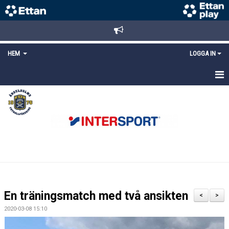
HEM
LOGGA IN
STARTSIDA
NYHETER
ANMÄLAN/REGISTRERING
POLICYS
FÖRKÖP BILJETTER
En träningsmatch med två ansikten
<
>
LÄNKAR
2020-03-08 15:10