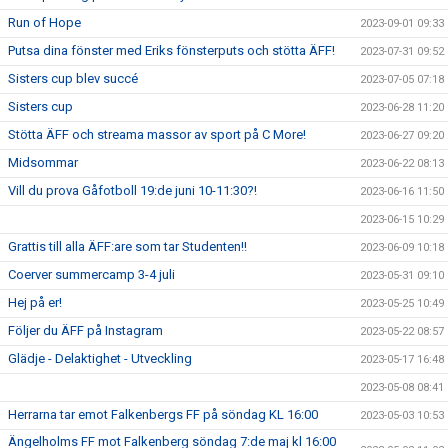
Run of Hope
2023-09-01 09:33
Putsa dina fönster med Eriks fönsterputs och stötta ÄFF!
2023-07-31 09:52
Sisters cup blev succé
2023-07-05 07:18
Sisters cup
2023-06-28 11:20
Stötta ÄFF och streama massor av sport på C More!
2023-06-27 09:20
Midsommar
2023-06-22 08:13
Vill du prova Gåfotboll 19:de juni 10-11:30?!
2023-06-16 11:50
2023-06-15 10:29
Grattis till alla ÄFF:are som tar Studenten!!
2023-06-09 10:18
Coerver summercamp 3-4 juli
2023-05-31 09:10
Hej på er!
2023-05-25 10:49
Följer du ÄFF på Instagram
2023-05-22 08:57
Glädje - Delaktighet - Utveckling
2023-05-17 16:48
2023-05-08 08:41
Herrarna tar emot Falkenbergs FF på söndag KL 16:00
2023-05-03 10:53
Ängelholms FF mot Falkenberg söndag 7:de maj kl 16:00