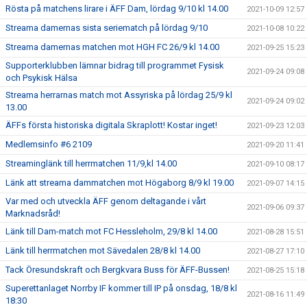
Rösta på matchens lirare i ÄFF Dam, lördag 9/10 kl 14.00
2021-10-09 12:57
Streama damernas sista seriematch på lördag 9/10
2021-10-08 10:22
Streama damernas matchen mot HGH FC 26/9 kl 14.00
2021-09-25 15:23
Supporterklubben lämnar bidrag till programmet Fysisk
2021-09-24 09:08
och Psykisk Hälsa
Streama herrarnas match mot Assyriska på lördag 25/9 kl
2021-09-24 09:02
13.00
ÄFFs första historiska digitala Skraplott! Kostar inget!
2021-09-23 12:03
Medlemsinfo #6 2109
2021-09-20 11:41
Streaminglänk till herrmatchen 11/9,kl 14.00
2021-09-10 08:17
Länk att streama dammatchen mot Högaborg 8/9 kl 19.00
2021-09-07 14:15
Var med och utveckla ÄFF genom deltagande i vårt
2021-09-06 09:37
Marknadsråd!
Länk till Dam-match mot FC Hessleholm, 29/8 kl 14.00
2021-08-28 15:51
Länk till herrmatchen mot Sävedalen 28/8 kl 14.00
2021-08-27 17:10
Tack Öresundskraft och Bergkvara Buss för ÄFF-Bussen!
2021-08-25 15:18
Superettanlaget Norrby IF kommer till IP på onsdag, 18/8 kl
2021-08-16 11:49
18:30