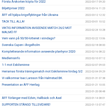
Första Årskorten köpta för 2022
2022-03-17 09:20
Biljettpriser 2022
2022-03-16 11:23
ÄFF vill hjälpa krigsflyktingar från Ukraina
2022-03-12 12:32
TACK TILL ALLA!
2022-03-01 10:52
VIKTIG INFORMATION AVSEENDE MATCH 26/2 MOT
2022-02-24 10:28
MALMÖ FF
Vem vann på 50/50-lotteriet i söndags?
2022-02-22 13:06
Svenska Cupen i Ängelholm
2022-02-18 08:00
Kompletterande information avseende planhyror 2020
2022-02-16 08:22
Medlemsinfo
2022-02-10 07:12
1-1 mot Eskilsminne
2022-02-07 09:03
Herrarnas första träningsmatch mot Eskilsminne lördag 5/2
2022-02-04 09:29
Vi välkomnar Isac Larsson från Halmstad BK.
2022-01-31 07:38
Presentation av ÄFF Herrlag
2022-01-21 10:05
2022-01-20 08:48
ÄFF förlänger med Edvin, Hallbäck och Axel
2022-01-14 08:01
SUPPORTEN STÄNGD TILLSVIDARE!
2022-01-13 07:47