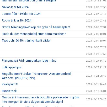
Granen står så grön och grann i stugan!
2023-12-13 11:08
Niklas klar för 2024
2023-12-07 07:50
Jacob från P19 klar för 2024
2023-12-07 07:47
Robin är klar för 2024
2023-12-07 07:45
Stötta föreningslivet köp din gran på hemmaplan!
2023-12-06 07:31
Hade du den vinnande biljetten förra matchen?
2023-12-05 10:01
Tips och råd för träning i kallt väder
2023-12-01 10:07
2023-11-30 07:29
2023-11-28 07:59
Planerna på Fridhemsparken idag månd
2023-11-27 14:12
Julklappstips!
2023-11-27 11:29
Ängelholms FF Söker Tränare och Assisterande till
2023-11-24 08:49
Akademi (P15, P17, P19)
Kvalspurt !!!
2023-11-21 16:44
Tusen tack!
2023-11-18 06:01
Om du är intresserad av vår populära pojkakademi glöm
2023-11-16 09:25
inte imorgon är sista dagen att anmäla sig til