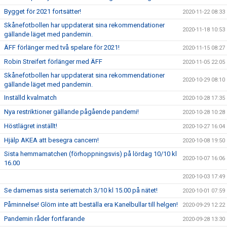
Bygget för 2021 fortsätter!
2020-11-22 08:33
Skånefotbollen har uppdaterat sina rekommendationer
2020-11-18 10:53
gällande läget med pandemin.
ÄFF förlänger med två spelare för 2021!
2020-11-15 08:27
Robin Streifert förlänger med ÄFF
2020-11-05 22:05
Skånefotbollen har uppdaterat sina rekommendationer
2020-10-29 08:10
gällande läget med pandemin.
Inställd kvalmatch
2020-10-28 17:35
Nya restriktioner gällande pågående pandemi!
2020-10-28 10:28
Höstlägret inställt!
2020-10-27 16:04
Hjälp AKEA att besegra cancern!
2020-10-08 19:50
Sista hemmamatchen (förhoppningsvis) på lördag 10/10 kl
2020-10-07 16:06
16.00
2020-10-03 17:49
Se damernas sista seriematch 3/10 kl 15.00 på nätet!
2020-10-01 07:59
Påminnelse! Glöm inte att beställa era Kanelbullar till helgen!
2020-09-29 12:22
Pandemin råder fortfarande
2020-09-28 13:30