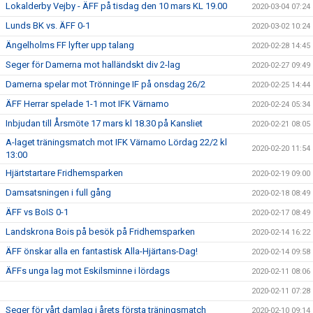
Lokalderby Vejby - ÄFF på tisdag den 10 mars KL 19.00
2020-03-04 07:24
Lunds BK vs. ÄFF 0-1
2020-03-02 10:24
Ängelholms FF lyfter upp talang
2020-02-28 14:45
Seger för Damerna mot halländskt div 2-lag
2020-02-27 09:49
Damerna spelar mot Trönninge IF på onsdag 26/2
2020-02-25 14:44
ÄFF Herrar spelade 1-1 mot IFK Värnamo
2020-02-24 05:34
Inbjudan till Årsmöte 17 mars kl 18.30 på Kansliet
2020-02-21 08:05
A-laget träningsmatch mot IFK Värnamo Lördag 22/2 kl
2020-02-20 11:54
13:00
Hjärtstartare Fridhemsparken
2020-02-19 09:00
Damsatsningen i full gång
2020-02-18 08:49
ÄFF vs BoIS 0-1
2020-02-17 08:49
Landskrona Bois på besök på Fridhemsparken
2020-02-14 16:22
ÄFF önskar alla en fantastisk Alla-Hjärtans-Dag!
2020-02-14 09:58
ÄFFs unga lag mot Eskilsminne i lördags
2020-02-11 08:06
2020-02-11 07:28
Seger för vårt damlag i årets första träningsmatch
2020-02-10 09:14