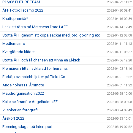
P16/06 FUTURE TEAM
2022-04-22 11:02
ÄFF Fotbollscamp 2022
2022-04-20 09:41
Knattepremiär!!
2022-04-16 09:39
Länk att rösta på Matchens lirare i ÄFF
2022-04-14 17:49
Stötta ÄFF genom att köpa säckar med jord, gödning etc
2022-04-12 08:08
Medlemsinfo
2022-04-11 11:13
Kvarglömda kläder
2022-04-11 08:37
Stötta ÄFF och få chansen att vinna en El-kick
2022-04-06 19:20
Premiären i Ettan avklarad för herrarna.
2022-04-03 18:16
Förköp av matchbiljetter på TicketCo
2022-04-01 13:52
Ängelholms FF Årsmöte
2022-04-01 11:22
Matchorganisation 2022
2022-03-28 10:00
Kallelse årsmöte Ängelholms FF
2022-03-28 09:08
Vi söker en fotograf!
2022-03-24 09:49
Årskort 2022
2022-03-23 10:01
Föreningsdagar på Intersport
2022-03-19 07:52