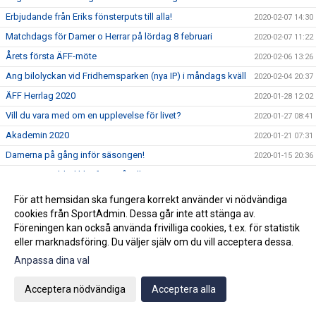
Erbjudande från Eriks fönsterputs till alla!
2020-02-07 14:30
Matchdags för Damer o Herrar på lördag 8 februari
2020-02-07 11:22
Årets första ÄFF-möte
2020-02-06 13:26
Ang bilolyckan vid Fridhemsparken (nya IP) i måndags kväll
2020-02-04 20:37
ÄFF Herrlag 2020
2020-01-28 12:02
Vill du vara med om en upplevelse för livet?
2020-01-27 08:41
Akademin 2020
2020-01-21 07:31
Damerna på gång inför säsongen!
2020-01-15 20:36
Björn Westerblad klar för ett år till
2020-01-15 10:46
Träningarna är i full gång på Fridhemsparken
2020-01-14 11:17
För att hemsidan ska fungera korrekt använder vi nödvändiga
cookies från SportAdmin. Dessa går inte att stänga av.
Julhälsning!
2019-12-20 07:42
Föreningen kan också använda frivilliga cookies, t.ex. för statistik
2019-12-18 08:54
eller marknadsföring. Du väljer själv om du vill acceptera dessa.
3:e advent=3 stjärnor
2019-12-15 15:16
Anpassa dina val
Ny klubbchef tillsatt.
2019-12-12 11:59
Acceptera nödvändiga
Acceptera alla
Wilma Törnqvist klar för ÄFF
2019-12-09 11:53
Klubbchefen slutar i ÄFF
2019-12-02 09:58