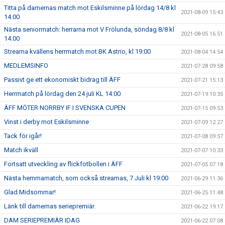
Titta på damernas match mot Eskilsminne på lördag 14/8 kl
2021-08-09 15:43
14.00
Nästa seniormatch: herrarna mot V Frölunda, söndag 8/8 kl
2021-08-05 16:51
14.00
Streama kvällens herrmatch mot BK Astrio, kl 19:00
2021-08-04 14:54
MEDLEMSINFO
2021-07-28 09:58
Passivt ge ett ekonomiskt bidrag till ÄFF
2021-07-21 15:13
Herrmatch på lördag den 24 juli KL 14:00
2021-07-19 10:35
ÄFF MÖTER NORRBY IF I SVENSKA CUPEN
2021-07-15 09:53
Vinst i derby mot Eskilsminne
2021-07-09 12:27
Tack för igår!
2021-07-08 09:57
Match ikväll
2021-07-07 10:33
Fortsatt utveckling av flickfotbollen i ÄFF
2021-07-05 07:18
Nästa hemmamatch, som också streamas, 7 Juli kl 19:00
2021-06-29 11:36
Glad Midsommar!
2021-06-25 11:48
Länk till damernas seriepremiär.
2021-06-22 19:17
DAM SERIEPREMIÄR IDAG
2021-06-22 07:08