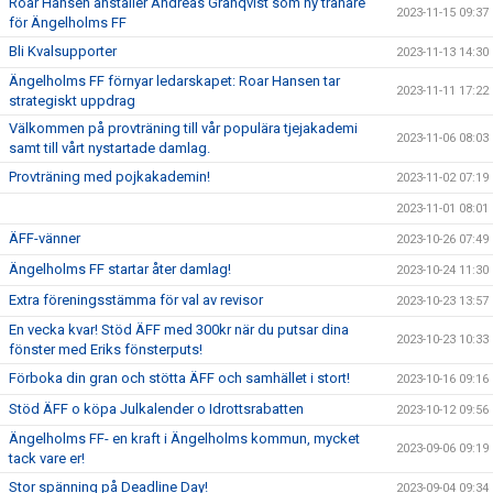
Roar Hansen anställer Andreas Granqvist som ny tränare
2023-11-15 09:37
för Ängelholms FF
Bli Kvalsupporter
2023-11-13 14:30
Ängelholms FF förnyar ledarskapet: Roar Hansen tar
2023-11-11 17:22
strategiskt uppdrag
Välkommen på provträning till vår populära tjejakademi
2023-11-06 08:03
samt till vårt nystartade damlag.
Provträning med pojkakademin!
2023-11-02 07:19
2023-11-01 08:01
ÄFF-vänner
2023-10-26 07:49
Ängelholms FF startar åter damlag!
2023-10-24 11:30
Extra föreningsstämma för val av revisor
2023-10-23 13:57
En vecka kvar! Stöd ÄFF med 300kr när du putsar dina
2023-10-23 10:33
fönster med Eriks fönsterputs!
Förboka din gran och stötta ÄFF och samhället i stort!
2023-10-16 09:16
Stöd ÄFF o köpa Julkalender o Idrottsrabatten
2023-10-12 09:56
Ängelholms FF- en kraft i Ängelholms kommun, mycket
2023-09-06 09:19
tack vare er!
Stor spänning på Deadline Day!
2023-09-04 09:34