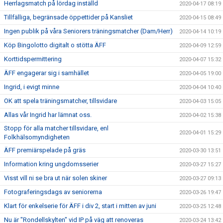
Herrlagsmatch på lördag inställd
2020-04-17 08:19
Tillfälliga, begränsade öppettider på Kansliet
2020-04-15 08:49
Ingen publik på våra Seniorers träningsmatcher (Dam/Herr)
2020-04-14 10:19
Köp Bingolotto digitalt o stötta ÄFF
2020-04-09 12:59
Korttidspermittering
2020-04-07 15:32
ÄFF engagerar sig i samhället
2020-04-05 19:00
Ingrid, i evigt minne
2020-04-04 10:40
OK att spela träningsmatcher, tillsvidare
2020-04-03 15:05
Allas vår Ingrid har lämnat oss.
2020-04-02 15:38
Stopp för alla matcher tillsvidare, enl
2020-04-01 15:29
Folkhälsomyndigheten
ÄFF premiärspelade på gräs
2020-03-30 13:51
Information kring ungdomsserier
2020-03-27 15:27
Visst vill ni se bra ut när solen skiner
2020-03-27 09:13
Fotograferingsdags av seniorerna
2020-03-26 19:47
Klart för enkelserie för ÄFF i div 2, start i mitten av juni
2020-03-25 12:48
Nu är "Rondellskylten" vid IP på väg att renoveras
2020-03-24 13:42