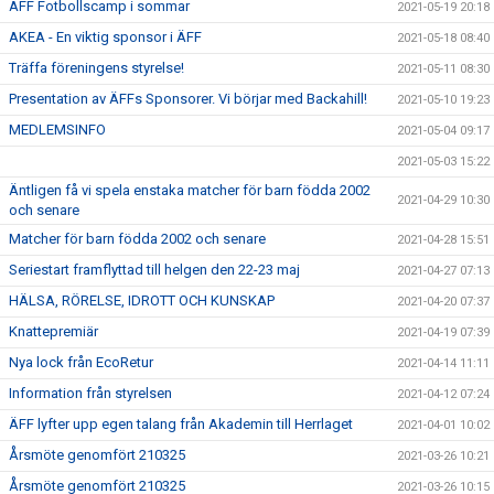
ÄFF Fotbollscamp i sommar
2021-05-19 20:18
AKEA - En viktig sponsor i ÄFF
2021-05-18 08:40
Träffa föreningens styrelse!
2021-05-11 08:30
Presentation av ÄFFs Sponsorer. Vi börjar med Backahill!
2021-05-10 19:23
MEDLEMSINFO
2021-05-04 09:17
2021-05-03 15:22
Äntligen få vi spela enstaka matcher för barn födda 2002
2021-04-29 10:30
och senare
Matcher för barn födda 2002 och senare
2021-04-28 15:51
Seriestart framflyttad till helgen den 22-23 maj
2021-04-27 07:13
HÄLSA, RÖRELSE, IDROTT OCH KUNSKAP
2021-04-20 07:37
Knattepremiär
2021-04-19 07:39
Nya lock från EcoRetur
2021-04-14 11:11
Information från styrelsen
2021-04-12 07:24
ÄFF lyfter upp egen talang från Akademin till Herrlaget
2021-04-01 10:02
Årsmöte genomfört 210325
2021-03-26 10:21
Årsmöte genomfört 210325
2021-03-26 10:15