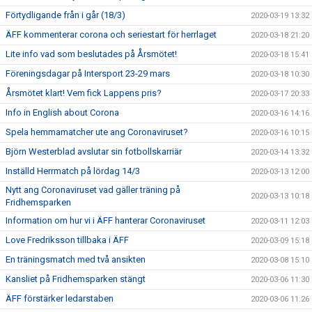
Förtydligande från i går (18/3)
2020-03-19 13:32
ÄFF kommenterar corona och seriestart för herrlaget
2020-03-18 21:20
Lite info vad som beslutades på Årsmötet!
2020-03-18 15:41
Föreningsdagar på Intersport 23-29 mars
2020-03-18 10:30
Årsmötet klart! Vem fick Lappens pris?
2020-03-17 20:33
Info in English about Corona
2020-03-16 14:16
Spela hemmamatcher ute ang Coronaviruset?
2020-03-16 10:15
Björn Westerblad avslutar sin fotbollskarriär
2020-03-14 13:32
Inställd Herrmatch på lördag 14/3
2020-03-13 12:00
Nytt ang Coronaviruset vad gäller träning på
2020-03-13 10:18
Fridhemsparken
Information om hur vi i ÄFF hanterar Coronaviruset
2020-03-11 12:03
Love Fredriksson tillbaka i ÄFF
2020-03-09 15:18
En träningsmatch med två ansikten
2020-03-08 15:10
Kansliet på Fridhemsparken stängt
2020-03-06 11:30
ÄFF förstärker ledarstaben
2020-03-06 11:26