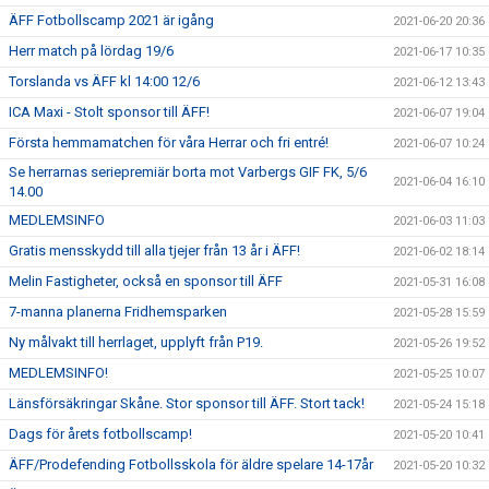
ÄFF Fotbollscamp 2021 är igång
2021-06-20 20:36
Herr match på lördag 19/6
2021-06-17 10:35
Torslanda vs ÄFF kl 14:00 12/6
2021-06-12 13:43
ICA Maxi - Stolt sponsor till ÄFF!
2021-06-07 19:04
Första hemmamatchen för våra Herrar och fri entré!
2021-06-07 10:24
Se herrarnas seriepremiär borta mot Varbergs GIF FK, 5/6
2021-06-04 16:10
14.00
MEDLEMSINFO
2021-06-03 11:03
Gratis mensskydd till alla tjejer från 13 år i ÄFF!
2021-06-02 18:14
Melin Fastigheter, också en sponsor till ÄFF
2021-05-31 16:08
7-manna planerna Fridhemsparken
2021-05-28 15:59
Ny målvakt till herrlaget, upplyft från P19.
2021-05-26 19:52
MEDLEMSINFO!
2021-05-25 10:07
Länsförsäkringar Skåne. Stor sponsor till ÄFF. Stort tack!
2021-05-24 15:18
Dags för årets fotbollscamp!
2021-05-20 10:41
ÄFF/Prodefending Fotbollsskola för äldre spelare 14-17år
2021-05-20 10:32