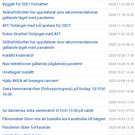
Bygget för 2021 fortsätter!
2020-11-22 08:33
Skånefotbollen har uppdaterat sina rekommendationer
2020-11-18 10:53
gällande läget med pandemin.
ÄFF förlänger med två spelare för 2021!
2020-11-15 08:27
Robin Streifert förlänger med ÄFF
2020-11-05 22:05
Skånefotbollen har uppdaterat sina rekommendationer
2020-10-29 08:10
gällande läget med pandemin.
Inställd kvalmatch
2020-10-28 17:35
Nya restriktioner gällande pågående pandemi!
2020-10-28 10:28
Höstlägret inställt!
2020-10-27 16:04
Hjälp AKEA att besegra cancern!
2020-10-08 19:50
Sista hemmamatchen (förhoppningsvis) på lördag 10/10 kl
2020-10-07 16:06
16.00
2020-10-03 17:49
Se damernas sista seriematch 3/10 kl 15.00 på nätet!
2020-10-01 07:59
Påminnelse! Glöm inte att beställa era Kanelbullar till helgen!
2020-09-29 12:22
Pandemin råder fortfarande
2020-09-28 13:30