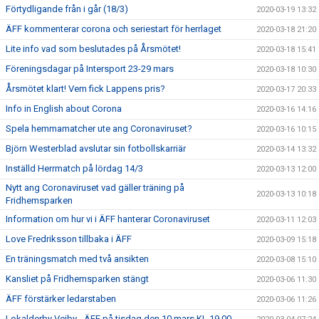
Förtydligande från i går (18/3)
2020-03-19 13:32
ÄFF kommenterar corona och seriestart för herrlaget
2020-03-18 21:20
Lite info vad som beslutades på Årsmötet!
2020-03-18 15:41
Föreningsdagar på Intersport 23-29 mars
2020-03-18 10:30
Årsmötet klart! Vem fick Lappens pris?
2020-03-17 20:33
Info in English about Corona
2020-03-16 14:16
Spela hemmamatcher ute ang Coronaviruset?
2020-03-16 10:15
Björn Westerblad avslutar sin fotbollskarriär
2020-03-14 13:32
Inställd Herrmatch på lördag 14/3
2020-03-13 12:00
Nytt ang Coronaviruset vad gäller träning på
2020-03-13 10:18
Fridhemsparken
Information om hur vi i ÄFF hanterar Coronaviruset
2020-03-11 12:03
Love Fredriksson tillbaka i ÄFF
2020-03-09 15:18
En träningsmatch med två ansikten
2020-03-08 15:10
Kansliet på Fridhemsparken stängt
2020-03-06 11:30
ÄFF förstärker ledarstaben
2020-03-06 11:26
Lokalderby Vejby - ÄFF på tisdag den 10 mars KL 19.00