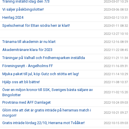
Träning inställd idag den 7/3
2023-03-07 10:29
Vi säljer påskbingolotter!
2023-03-06 08:53
Herrlag 2024
2023-02-12 13:31
Spelschemat för Ettan södra herr är klart!
2023-01-11 08:32
2022-12-27 10:10
Tränarna till akademin är nu klart
2022-12-16 08:59
Akademitränare klara för 2023
2022-11-22 08:45
Träningar på Valhall och Fridhemsparken inställda
2022-11-21 11:34
Föreningsnytt - Ängelholms FF
2022-11-16 09:31
Mjuka paket till jul, köp Gutz och stötta ert lag!
2022-11-14 10:29
Hjälp oss att bli bättre!
2022-11-08 10:37
Över en miljon kronor till SSK, Sveriges bästa säljare av
2022-11-02 15:20
Bingolotter
Provträna med ÄFF Damlaget
2022-10-24 09:03
Glöm inte att det är gratis inträde på herrarnas match i
2022-10-21 09:27
morgon!
Gratis inträde lördag 22/10, Herrarna mot Tvååker!
2022-10-15 09:03