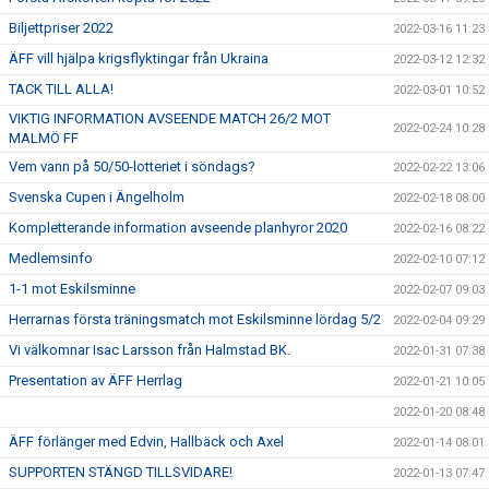
Biljettpriser 2022
2022-03-16 11:23
ÄFF vill hjälpa krigsflyktingar från Ukraina
2022-03-12 12:32
TACK TILL ALLA!
2022-03-01 10:52
VIKTIG INFORMATION AVSEENDE MATCH 26/2 MOT
2022-02-24 10:28
MALMÖ FF
Vem vann på 50/50-lotteriet i söndags?
2022-02-22 13:06
Svenska Cupen i Ängelholm
2022-02-18 08:00
Kompletterande information avseende planhyror 2020
2022-02-16 08:22
Medlemsinfo
2022-02-10 07:12
1-1 mot Eskilsminne
2022-02-07 09:03
Herrarnas första träningsmatch mot Eskilsminne lördag 5/2
2022-02-04 09:29
Vi välkomnar Isac Larsson från Halmstad BK.
2022-01-31 07:38
Presentation av ÄFF Herrlag
2022-01-21 10:05
2022-01-20 08:48
ÄFF förlänger med Edvin, Hallbäck och Axel
2022-01-14 08:01
SUPPORTEN STÄNGD TILLSVIDARE!
2022-01-13 07:47