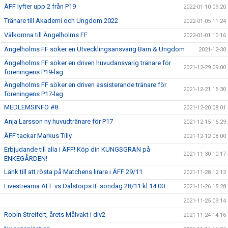
ÄFF lyfter upp 2 från P19
2022-01-10 09:20
Tränare till Akademi och Ungdom 2022
2022-01-05 11:24
Välkomna till Ängelholms FF
2022-01-01 10:16
Ängelholms FF söker en Utvecklingsansvarig Barn & Ungdom
2021-12-30
Ängelholms FF söker en driven huvudansvarig tränare för
2021-12-29 09:00
föreningens P19-lag
Ängelholms FF söker en driven assisterande tränare för
2021-12-21 15:30
föreningens P17-lag
MEDLEMSINFO #8
2021-12-20 08:01
Anja Larsson ny huvudtränare för P17
2021-12-15 16:29
ÄFF tackar Markus Tilly
2021-12-12 08:00
Erbjudande till alla i ÄFF! Köp din KUNGSGRAN på
2021-11-30 10:17
ENKEGÅRDEN!
Länk till att rösta på Matchens lirare i ÄFF 29/11
2021-11-28 12:12
Livestreama ÄFF vs Dalstorps IF söndag 28/11 kl 14.00
2021-11-26 15:28
2021-11-25 09:14
Robin Streifert, årets Målvakt i div2
2021-11-24 14:16