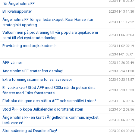
2023-11-15 09:37
för Ängelholms FF
Bli Kvalsupporter
2023-11-13 14:30
Ängelholms FF förnyar ledarskapet: Roar Hansen tar
2023-11-11 17:22
strategiskt uppdrag
Välkommen på provträning till vår populära tjejakademi
2023-11-06 08:03
samt till vårt nystartade damlag.
Provträning med pojkakademin!
2023-11-02 07:19
2023-11-01 08:01
ÄFF-vänner
2023-10-26 07:49
Ängelholms FF startar åter damlag!
2023-10-24 11:30
Extra föreningsstämma för val av revisor
2023-10-23 13:57
En vecka kvar! Stöd ÄFF med 300kr när du putsar dina
2023-10-23 10:33
fönster med Eriks fönsterputs!
Förboka din gran och stötta ÄFF och samhället i stort!
2023-10-16 09:16
Stöd ÄFF o köpa Julkalender o Idrottsrabatten
2023-10-12 09:56
Ängelholms FF- en kraft i Ängelholms kommun, mycket
2023-09-06 09:19
tack vare er!
Stor spänning på Deadline Day!
2023-09-04 09:34