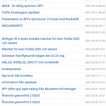
AKEA - En viktig sponsor i ÄFF
2021-05-18 08:40
Träffa föreningens styrelse!
2021-05-11 08:30
Presentation av ÄFFs Sponsorer. Vi börjar med Backahill!
2021-05-10 19:23
MEDLEMSINFO
2021-05-04 09:17
2021-05-03 15:22
Äntligen få vi spela enstaka matcher för barn födda 2002
2021-04-29 10:30
och senare
Matcher för barn födda 2002 och senare
2021-04-28 15:51
Seriestart framflyttad till helgen den 22-23 maj
2021-04-27 07:13
HÄLSA, RÖRELSE, IDROTT OCH KUNSKAP
2021-04-20 07:37
Knattepremiär
2021-04-19 07:39
Nya lock från EcoRetur
2021-04-14 11:11
Information från styrelsen
2021-04-12 07:24
ÄFF lyfter upp egen talang från Akademin till Herrlaget
2021-04-01 10:02
Årsmöte genomfört 210325
2021-03-26 10:21
Årsmöte genomfört 210325
2021-03-26 10:15