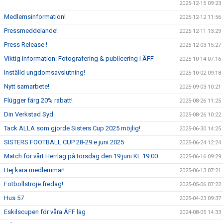
2025-12-15 09:23
Medlemsinformation!
2025-12-12 11:56
Pressmeddelande!
2025-12-11 13:29
Press Release !
2025-12-03 15:27
Viktig information: Fotografering & publicering i ÄFF
2025-10-14 07:16
Inställd ungdomsavslutning!
2025-10-02 09:18
Nytt samarbete!
2025-09-03 10:21
Flügger färg 20% rabatt!
2025-08-26 11:25
Din Verkstad Syd.
2025-08-26 10:22
Tack ALLA som gjorde Sisters Cup 2025 möjlig!
2025-06-30 14:25
SISTERS FOOTBALL CUP 28-29:e juni 2025
2025-06-24 12:24
Match för vårt Herrlag på torsdag den 19 juni KL 19:00
2025-06-16 09:29
Hej kära medlemmar!
2025-06-13 07:21
Fotbollströje fredag!
2025-05-06 07:22
Hus 57
2025-04-23 09:37
Eskilscupen för våra ÄFF lag
2024-08-05 14:33