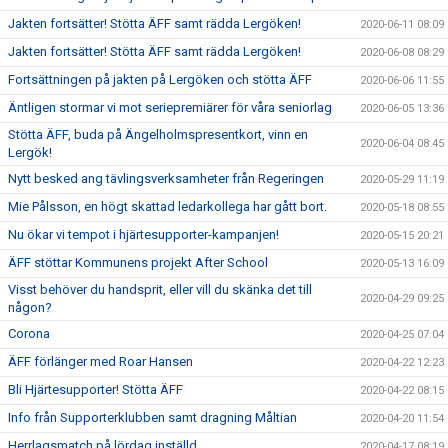
Jakten fortsätter! Stötta ÄFF samt rädda Lergöken!
2020-06-11 08:09
Jakten fortsätter! Stötta ÄFF samt rädda Lergöken!
2020-06-08 08:29
Fortsättningen på jakten på Lergöken och stötta ÄFF
2020-06-06 11:55
Äntligen stormar vi mot seriepremiärer för våra seniorlag
2020-06-05 13:36
Stötta ÄFF, buda på Ängelholmspresentkort, vinn en
2020-06-04 08:45
Lergök!
Nytt besked ang tävlingsverksamheter från Regeringen
2020-05-29 11:19
Mie Pålsson, en högt skattad ledarkollega har gått bort.
2020-05-18 08:55
Nu ökar vi tempot i hjärtesupporter-kampanjen!
2020-05-15 20:21
ÄFF stöttar Kommunens projekt After School
2020-05-13 16:09
Visst behöver du handsprit, eller vill du skänka det till
2020-04-29 09:25
någon?
Corona
2020-04-25 07:04
ÄFF förlänger med Roar Hansen
2020-04-22 12:23
Bli Hjärtesupporter! Stötta ÄFF
2020-04-22 08:15
Info från Supporterklubben samt dragning Måltian
2020-04-20 11:54
Herrlagsmatch på lördag inställd
2020-04-17 08:19