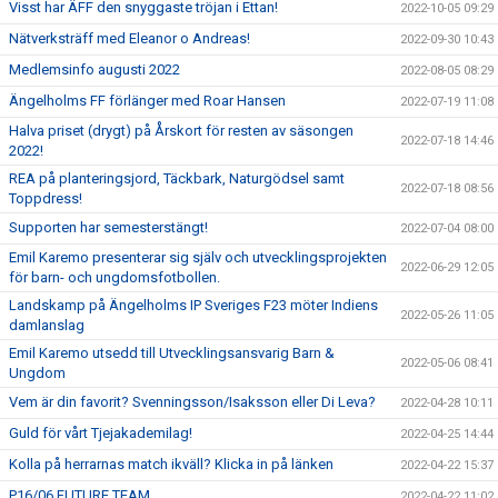
Visst har ÄFF den snyggaste tröjan i Ettan!
2022-10-05 09:29
Nätverksträff med Eleanor o Andreas!
2022-09-30 10:43
Medlemsinfo augusti 2022
2022-08-05 08:29
Ängelholms FF förlänger med Roar Hansen
2022-07-19 11:08
Halva priset (drygt) på Årskort för resten av säsongen
2022-07-18 14:46
2022!
REA på planteringsjord, Täckbark, Naturgödsel samt
2022-07-18 08:56
Toppdress!
Supporten har semesterstängt!
2022-07-04 08:00
Emil Karemo presenterar sig själv och utvecklingsprojekten
2022-06-29 12:05
för barn- och ungdomsfotbollen.
Landskamp på Ängelholms IP Sveriges F23 möter Indiens
2022-05-26 11:05
damlanslag
Emil Karemo utsedd till Utvecklingsansvarig Barn &
2022-05-06 08:41
Ungdom
Vem är din favorit? Svenningsson/Isaksson eller Di Leva?
2022-04-28 10:11
Guld för vårt Tjejakademilag!
2022-04-25 14:44
Kolla på herrarnas match ikväll? Klicka in på länken
2022-04-22 15:37
P16/06 FUTURE TEAM
2022-04-22 11:02