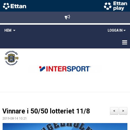
HEM
LOGGA IN
STARTSIDA
NYHETER
ANMÄLAN/REGISTRERING
POLICYS
FÖRKÖP BILJETTER
Vinnare i 50/50 lotteriet 11/8
<
>
LÄNKAR
2019-08-14 10:21