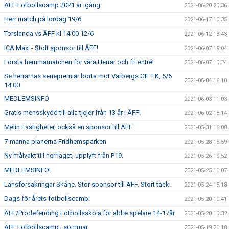
ÄFF Fotbollscamp 2021 är igång
2021-06-20 20:36
Herr match på lördag 19/6
2021-06-17 10:35
Torslanda vs ÄFF kl 14:00 12/6
2021-06-12 13:43
ICA Maxi - Stolt sponsor till ÄFF!
2021-06-07 19:04
Första hemmamatchen för våra Herrar och fri entré!
2021-06-07 10:24
Se herrarnas seriepremiär borta mot Varbergs GIF FK, 5/6
2021-06-04 16:10
14.00
MEDLEMSINFO
2021-06-03 11:03
Gratis mensskydd till alla tjejer från 13 år i ÄFF!
2021-06-02 18:14
Melin Fastigheter, också en sponsor till ÄFF
2021-05-31 16:08
7-manna planerna Fridhemsparken
2021-05-28 15:59
Ny målvakt till herrlaget, upplyft från P19.
2021-05-26 19:52
MEDLEMSINFO!
2021-05-25 10:07
Länsförsäkringar Skåne. Stor sponsor till ÄFF. Stort tack!
2021-05-24 15:18
Dags för årets fotbollscamp!
2021-05-20 10:41
ÄFF/Prodefending Fotbollsskola för äldre spelare 14-17år
2021-05-20 10:32
ÄFF Fotbollscamp i sommar
2021-05-19 20:18