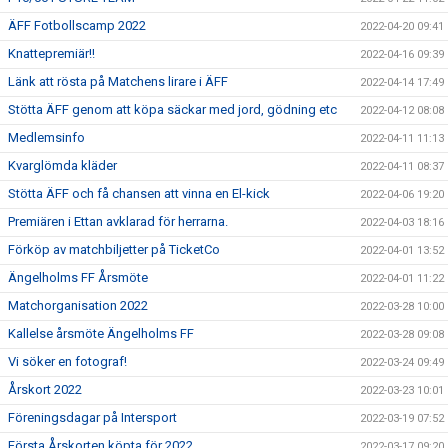
ÄFF Fotbollscamp 2022
2022-04-20 09:41
Knattepremiär!!
2022-04-16 09:39
Länk att rösta på Matchens lirare i ÄFF
2022-04-14 17:49
Stötta ÄFF genom att köpa säckar med jord, gödning etc
2022-04-12 08:08
Medlemsinfo
2022-04-11 11:13
Kvarglömda kläder
2022-04-11 08:37
Stötta ÄFF och få chansen att vinna en El-kick
2022-04-06 19:20
Premiären i Ettan avklarad för herrarna.
2022-04-03 18:16
Förköp av matchbiljetter på TicketCo
2022-04-01 13:52
Ängelholms FF Årsmöte
2022-04-01 11:22
Matchorganisation 2022
2022-03-28 10:00
Kallelse årsmöte Ängelholms FF
2022-03-28 09:08
Vi söker en fotograf!
2022-03-24 09:49
Årskort 2022
2022-03-23 10:01
Föreningsdagar på Intersport
2022-03-19 07:52
Första Årskorten köpta för 2022
2022-03-17 09:20