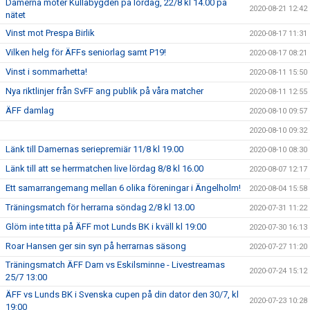
Damerna möter Kullabygden på lördag, 22/8 kl 14.00 på
2020-08-21 12:42
nätet
Vinst mot Prespa Birlik
2020-08-17 11:31
Vilken helg för ÄFFs seniorlag samt P19!
2020-08-17 08:21
Vinst i sommarhetta!
2020-08-11 15:50
Nya riktlinjer från SvFF ang publik på våra matcher
2020-08-11 12:55
ÄFF damlag
2020-08-10 09:57
2020-08-10 09:32
Länk till Damernas seriepremiär 11/8 kl 19.00
2020-08-10 08:30
Länk till att se herrmatchen live lördag 8/8 kl 16.00
2020-08-07 12:17
Ett samarrangemang mellan 6 olika föreningar i Ängelholm!
2020-08-04 15:58
Träningsmatch för herrarna söndag 2/8 kl 13.00
2020-07-31 11:22
Glöm inte titta på ÄFF mot Lunds BK i kväll kl 19:00
2020-07-30 16:13
Roar Hansen ger sin syn på herrarnas säsong
2020-07-27 11:20
Träningsmatch ÄFF Dam vs Eskilsminne - Livestreamas
2020-07-24 15:12
25/7 13:00
ÄFF vs Lunds BK i Svenska cupen på din dator den 30/7, kl
2020-07-23 10:28
19:00