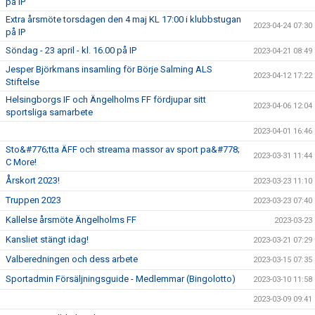
på IP
Extra årsmöte torsdagen den 4 maj KL 17:00 i klubbstugan
2023-04-24 07:30
på IP
Söndag - 23 april - kl. 16.00 på IP
2023-04-21 08:49
Jesper Björkmans insamling för Börje Salming ALS
2023-04-12 17:22
Stiftelse
Helsingborgs IF och Ängelholms FF fördjupar sitt
2023-04-06 12:04
sportsliga samarbete
2023-04-01 16:46
Sto&#776;tta ÄFF och streama massor av sport pa&#778;
2023-03-31 11:44
C More!
Årskort 2023!
2023-03-23 11:10
Truppen 2023
2023-03-23 07:40
Kallelse årsmöte Ängelholms FF
2023-03-23
Kansliet stängt idag!
2023-03-21 07:29
Valberedningen och dess arbete
2023-03-15 07:35
Sportadmin Försäljningsguide - Medlemmar (Bingolotto)
2023-03-10 11:58
2023-03-09 09:41