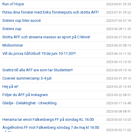
Run of Hope
2023-09-01 09:33
Putsa dina fönster med Eriks fönsterputs och stötta ÄFF!
2023-07-31 09:52
Sisters cup blev succé
2023-07-05 07:18
Sisters cup
2023-06-28 11:20
Stötta ÄFF och streama massor av sport på C More!
2023-06-27 09:20
Midsommar
2023-06-22 08:13
Vill du prova Gåfotboll 19:de juni 10-11:30?!
2023-06-16 11:50
2023-06-15 10:29
Grattis till alla ÄFF:are som tar Studenten!!
2023-06-09 10:18
Coerver summercamp 3-4 juli
2023-05-31 09:10
Hej på er!
2023-05-25 10:49
Följer du ÄFF på Instagram
2023-05-22 08:57
Glädje - Delaktighet - Utveckling
2023-05-17 16:48
2023-05-08 08:41
Herrarna tar emot Falkenbergs FF på söndag KL 16:00
2023-05-03 10:53
Ängelholms FF mot Falkenberg söndag 7:de maj kl 16:00
2023-05-02 11:02