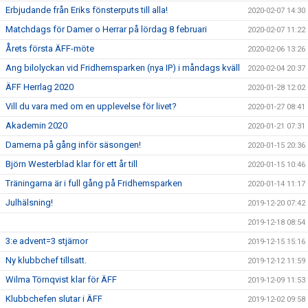
Erbjudande från Eriks fönsterputs till alla!
2020-02-07 14:30
Matchdags för Damer o Herrar på lördag 8 februari
2020-02-07 11:22
Årets första ÄFF-möte
2020-02-06 13:26
Ang bilolyckan vid Fridhemsparken (nya IP) i måndags kväll
2020-02-04 20:37
ÄFF Herrlag 2020
2020-01-28 12:02
Vill du vara med om en upplevelse för livet?
2020-01-27 08:41
Akademin 2020
2020-01-21 07:31
Damerna på gång inför säsongen!
2020-01-15 20:36
Björn Westerblad klar för ett år till
2020-01-15 10:46
Träningarna är i full gång på Fridhemsparken
2020-01-14 11:17
Julhälsning!
2019-12-20 07:42
2019-12-18 08:54
3:e advent=3 stjärnor
2019-12-15 15:16
Ny klubbchef tillsatt.
2019-12-12 11:59
Wilma Törnqvist klar för ÄFF
2019-12-09 11:53
Klubbchefen slutar i ÄFF
2019-12-02 09:58