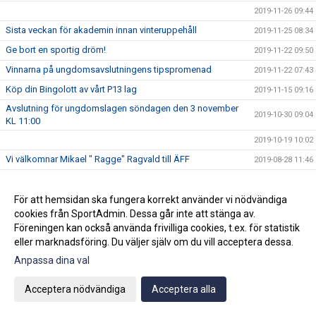
2019-11-26 09:44
Sista veckan för akademin innan vinteruppehåll
2019-11-25 08:34
Ge bort en sportig dröm!
2019-11-22 09:50
Vinnarna på ungdomsavslutningens tipspromenad
2019-11-22 07:43
Köp din Bingolott av vårt P13 lag
2019-11-15 09:16
Avslutning för ungdomslagen söndagen den 3 november
2019-10-30 09:04
KL 11:00
2019-10-19 10:02
Vi välkomnar Mikael " Ragge" Ragvald till ÄFF
2019-08-28 11:46
F17 FÖR- EM Spanien - Sverige
2019-08-18 08:20
Sommarproffsläger 2019
För att hemsidan ska fungera korrekt använder vi nödvändiga
2019-08-14 11:14
cookies från SportAdmin. Dessa går inte att stänga av.
Vinnare i 50/50 lotteriet 11/8
2019-08-14 10:21
Föreningen kan också använda frivilliga cookies, t.ex. för statistik
ÄFF söker matchsekreterare
2019-08-14 10:18
eller marknadsföring. Du väljer själv om du vill acceptera dessa.
Angående gårdagens match i P19-Allsvenskan
2019-08-11 11:42
Anpassa dina val
Kalle är på semester
2019-08-10 09:14
Acceptera nödvändiga
Acceptera alla
Klubbchefen Helena Wennerström presenterar sig
2019-08-07 08:52