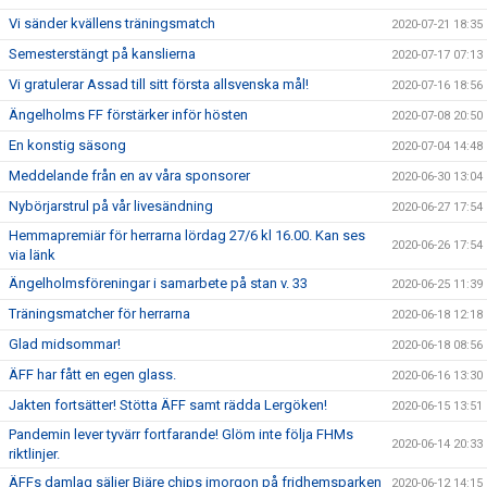
Vi sänder kvällens träningsmatch
2020-07-21 18:35
Semesterstängt på kanslierna
2020-07-17 07:13
Vi gratulerar Assad till sitt första allsvenska mål!
2020-07-16 18:56
Ängelholms FF förstärker inför hösten
2020-07-08 20:50
En konstig säsong
2020-07-04 14:48
Meddelande från en av våra sponsorer
2020-06-30 13:04
Nybörjarstrul på vår livesändning
2020-06-27 17:54
Hemmapremiär för herrarna lördag 27/6 kl 16.00. Kan ses
2020-06-26 17:54
via länk
Ängelholmsföreningar i samarbete på stan v. 33
2020-06-25 11:39
Träningsmatcher för herrarna
2020-06-18 12:18
Glad midsommar!
2020-06-18 08:56
ÄFF har fått en egen glass.
2020-06-16 13:30
Jakten fortsätter! Stötta ÄFF samt rädda Lergöken!
2020-06-15 13:51
Pandemin lever tyvärr fortfarande! Glöm inte följa FHMs
2020-06-14 20:33
riktlinjer.
ÄFFs damlag säljer Bjäre chips imorgon på fridhemsparken
2020-06-12 14:15