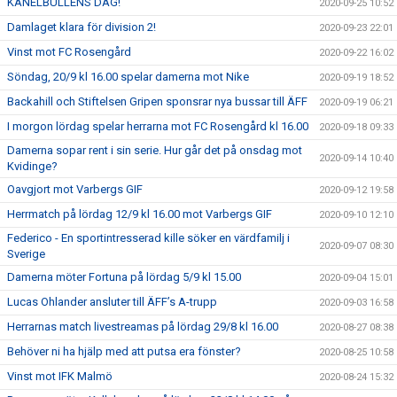
KANELBULLENS DAG!
2020-09-25 10:52
Damlaget klara för division 2!
2020-09-23 22:01
Vinst mot FC Rosengård
2020-09-22 16:02
Söndag, 20/9 kl 16.00 spelar damerna mot Nike
2020-09-19 18:52
Backahill och Stiftelsen Gripen sponsrar nya bussar till ÄFF
2020-09-19 06:21
I morgon lördag spelar herrarna mot FC Rosengård kl 16.00
2020-09-18 09:33
Damerna sopar rent i sin serie. Hur går det på onsdag mot
2020-09-14 10:40
Kvidinge?
Oavgjort mot Varbergs GIF
2020-09-12 19:58
Herrmatch på lördag 12/9 kl 16.00 mot Varbergs GIF
2020-09-10 12:10
Federico - En sportintresserad kille söker en värdfamilj i
2020-09-07 08:30
Sverige
Damerna möter Fortuna på lördag 5/9 kl 15.00
2020-09-04 15:01
Lucas Ohlander ansluter till ÄFF’s A-trupp
2020-09-03 16:58
Herrarnas match livestreamas på lördag 29/8 kl 16.00
2020-08-27 08:38
Behöver ni ha hjälp med att putsa era fönster?
2020-08-25 10:58
Vinst mot IFK Malmö
2020-08-24 15:32