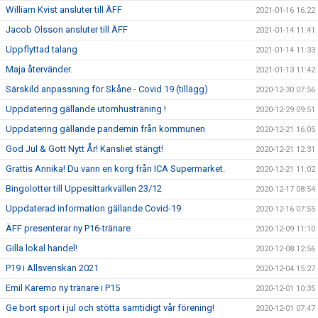
William Kvist ansluter till ÄFF
2021-01-16 16:22
Jacob Olsson ansluter till ÄFF
2021-01-14 11:41
Uppflyttad talang
2021-01-14 11:33
Maja återvänder.
2021-01-13 11:42
Särskild anpassning för Skåne - Covid 19 (tillägg)
2020-12-30 07:56
Uppdatering gällande utomhusträning !
2020-12-29 09:51
Uppdatering gällande pandemin från kommunen
2020-12-21 16:05
God Jul & Gott Nytt År! Kansliet stängt!
2020-12-21 12:31
Grattis Annika! Du vann en korg från ICA Supermarket.
2020-12-21 11:02
Bingolotter till Uppesittarkvällen 23/12
2020-12-17 08:54
Uppdaterad information gällande Covid-19
2020-12-16 07:55
ÄFF presenterar ny P16-tränare
2020-12-09 11:10
Gilla lokal handel!
2020-12-08 12:56
P19 i Allsvenskan 2021
2020-12-04 15:27
Emil Karemo ny tränare i P15
2020-12-01 10:35
Ge bort sport i jul och stötta samtidigt vår förening!
2020-12-01 07:47