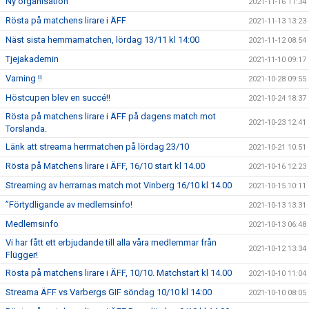
Ny organisation
2021-11-16 11:34
Rösta på matchens lirare i ÄFF
2021-11-13 13:23
Näst sista hemmamatchen, lördag 13/11 kl 14:00
2021-11-12 08:54
Tjejakademin
2021-11-10 09:17
Varning !!
2021-10-28 09:55
Höstcupen blev en succé!!
2021-10-24 18:37
Rösta på matchens lirare i ÄFF på dagens match mot
2021-10-23 12:41
Torslanda.
Länk att streama herrmatchen på lördag 23/10
2021-10-21 10:51
Rösta på Matchens lirare i ÄFF, 16/10 start kl 14.00
2021-10-16 12:23
Streaming av herrarnas match mot Vinberg 16/10 kl 14.00
2021-10-15 10:11
”Förtydligande av medlemsinfo!
2021-10-13 13:31
Medlemsinfo
2021-10-13 06:48
Vi har fått ett erbjudande till alla våra medlemmar från
2021-10-12 13:34
Flügger!
Rösta på matchens lirare i ÄFF, 10/10. Matchstart kl 14.00
2021-10-10 11:04
Streama ÄFF vs Varbergs GIF söndag 10/10 kl 14:00
2021-10-10 08:05