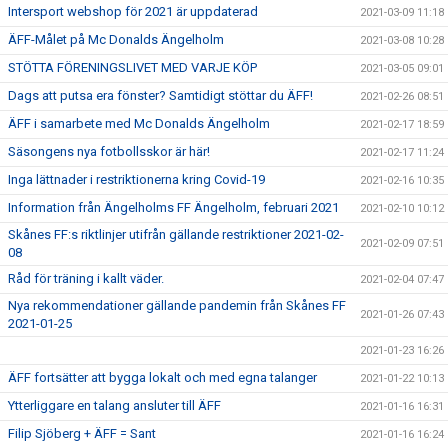
Intersport webshop för 2021 är uppdaterad
2021-03-09 11:18
ÄFF-Målet på Mc Donalds Ängelholm
2021-03-08 10:28
STÖTTA FÖRENINGSLIVET MED VARJE KÖP
2021-03-05 09:01
Dags att putsa era fönster? Samtidigt stöttar du ÄFF!
2021-02-26 08:51
ÄFF i samarbete med Mc Donalds Ängelholm
2021-02-17 18:59
Säsongens nya fotbollsskor är här!
2021-02-17 11:24
Inga lättnader i restriktionerna kring Covid-19
2021-02-16 10:35
Information från Ängelholms FF Ängelholm, februari 2021
2021-02-10 10:12
Skånes FF:s riktlinjer utifrån gällande restriktioner 2021-02-
2021-02-09 07:51
08
Råd för träning i kallt väder.
2021-02-04 07:47
Nya rekommendationer gällande pandemin från Skånes FF
2021-01-26 07:43
2021-01-25
2021-01-23 16:26
ÄFF fortsätter att bygga lokalt och med egna talanger
2021-01-22 10:13
Ytterliggare en talang ansluter till ÄFF
2021-01-16 16:31
Filip Sjöberg + ÄFF = Sant
2021-01-16 16:24