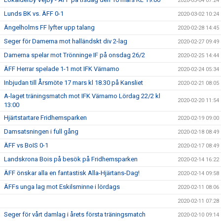
2020-03-04 07:24
Lunds BK vs. ÄFF 0-1
2020-03-02 10:24
Ängelholms FF lyfter upp talang
2020-02-28 14:45
Seger för Damerna mot halländskt div 2-lag
2020-02-27 09:49
Damerna spelar mot Trönninge IF på onsdag 26/2
2020-02-25 14:44
ÄFF Herrar spelade 1-1 mot IFK Värnamo
2020-02-24 05:34
Inbjudan till Årsmöte 17 mars kl 18.30 på Kansliet
2020-02-21 08:05
A-laget träningsmatch mot IFK Värnamo Lördag 22/2 kl
2020-02-20 11:54
13:00
Hjärtstartare Fridhemsparken
2020-02-19 09:00
Damsatsningen i full gång
2020-02-18 08:49
ÄFF vs BoIS 0-1
2020-02-17 08:49
Landskrona Bois på besök på Fridhemsparken
2020-02-14 16:22
ÄFF önskar alla en fantastisk Alla-Hjärtans-Dag!
2020-02-14 09:58
ÄFFs unga lag mot Eskilsminne i lördags
2020-02-11 08:06
2020-02-11 07:28
Seger för vårt damlag i årets första träningsmatch
2020-02-10 09:14