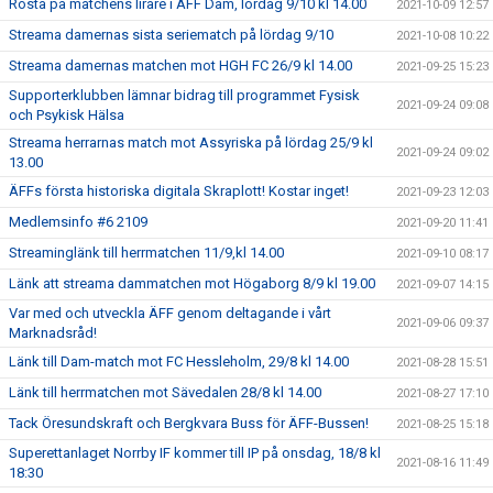
Rösta på matchens lirare i ÄFF Dam, lördag 9/10 kl 14.00
2021-10-09 12:57
Streama damernas sista seriematch på lördag 9/10
2021-10-08 10:22
Streama damernas matchen mot HGH FC 26/9 kl 14.00
2021-09-25 15:23
Supporterklubben lämnar bidrag till programmet Fysisk
2021-09-24 09:08
och Psykisk Hälsa
Streama herrarnas match mot Assyriska på lördag 25/9 kl
2021-09-24 09:02
13.00
ÄFFs första historiska digitala Skraplott! Kostar inget!
2021-09-23 12:03
Medlemsinfo #6 2109
2021-09-20 11:41
Streaminglänk till herrmatchen 11/9,kl 14.00
2021-09-10 08:17
Länk att streama dammatchen mot Högaborg 8/9 kl 19.00
2021-09-07 14:15
Var med och utveckla ÄFF genom deltagande i vårt
2021-09-06 09:37
Marknadsråd!
Länk till Dam-match mot FC Hessleholm, 29/8 kl 14.00
2021-08-28 15:51
Länk till herrmatchen mot Sävedalen 28/8 kl 14.00
2021-08-27 17:10
Tack Öresundskraft och Bergkvara Buss för ÄFF-Bussen!
2021-08-25 15:18
Superettanlaget Norrby IF kommer till IP på onsdag, 18/8 kl
2021-08-16 11:49
18:30