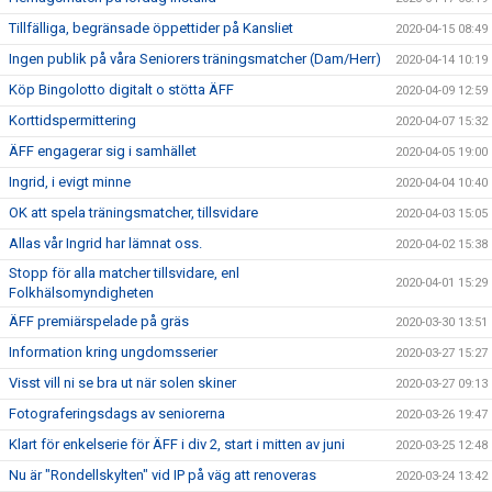
Tillfälliga, begränsade öppettider på Kansliet
2020-04-15 08:49
Ingen publik på våra Seniorers träningsmatcher (Dam/Herr)
2020-04-14 10:19
Köp Bingolotto digitalt o stötta ÄFF
2020-04-09 12:59
Korttidspermittering
2020-04-07 15:32
ÄFF engagerar sig i samhället
2020-04-05 19:00
Ingrid, i evigt minne
2020-04-04 10:40
OK att spela träningsmatcher, tillsvidare
2020-04-03 15:05
Allas vår Ingrid har lämnat oss.
2020-04-02 15:38
Stopp för alla matcher tillsvidare, enl
2020-04-01 15:29
Folkhälsomyndigheten
ÄFF premiärspelade på gräs
2020-03-30 13:51
Information kring ungdomsserier
2020-03-27 15:27
Visst vill ni se bra ut när solen skiner
2020-03-27 09:13
Fotograferingsdags av seniorerna
2020-03-26 19:47
Klart för enkelserie för ÄFF i div 2, start i mitten av juni
2020-03-25 12:48
Nu är "Rondellskylten" vid IP på väg att renoveras
2020-03-24 13:42