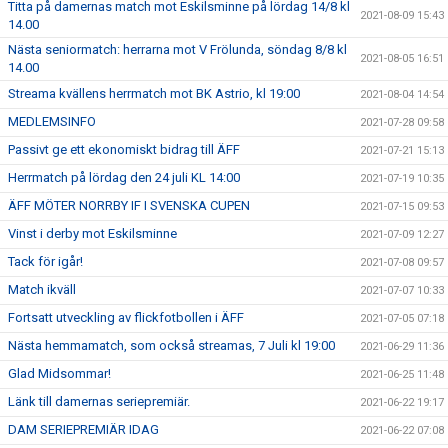
Titta på damernas match mot Eskilsminne på lördag 14/8 kl
2021-08-09 15:43
14.00
Nästa seniormatch: herrarna mot V Frölunda, söndag 8/8 kl
2021-08-05 16:51
14.00
Streama kvällens herrmatch mot BK Astrio, kl 19:00
2021-08-04 14:54
MEDLEMSINFO
2021-07-28 09:58
Passivt ge ett ekonomiskt bidrag till ÄFF
2021-07-21 15:13
Herrmatch på lördag den 24 juli KL 14:00
2021-07-19 10:35
ÄFF MÖTER NORRBY IF I SVENSKA CUPEN
2021-07-15 09:53
Vinst i derby mot Eskilsminne
2021-07-09 12:27
Tack för igår!
2021-07-08 09:57
Match ikväll
2021-07-07 10:33
Fortsatt utveckling av flickfotbollen i ÄFF
2021-07-05 07:18
Nästa hemmamatch, som också streamas, 7 Juli kl 19:00
2021-06-29 11:36
Glad Midsommar!
2021-06-25 11:48
Länk till damernas seriepremiär.
2021-06-22 19:17
DAM SERIEPREMIÄR IDAG
2021-06-22 07:08