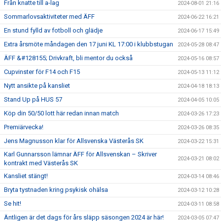
Från knatte till a-lag
2024-08-01 21:16
Sommarlovsaktiviteter med ÄFF
2024-06-22 16:21
En stund fylld av fotboll och glädje
2024-06-17 15:49
Extra årsmöte måndagen den 17 juni KL 17:00 i klubbstugan
2024-05-28 08:47
ÄFF &#128155; Drivkraft, bli mentor du också
2024-05-16 08:57
Cupvinster för F14 och F15
2024-05-13 11:12
Nytt ansikte på kansliet
2024-04-18 18:13
Stand Up på HUS 57
2024-04-05 10:05
Köp din 50/50 lott här redan innan match
2024-03-26 17:23
Premiärvecka!
2024-03-26 08:35
Jens Magnusson klar för Allsvenska Västerås SK
2024-03-22 15:31
Karl Gunnarsson lämnar ÄFF för Allsvenskan – Skriver
2024-03-21 08:02
kontrakt med Västerås SK
Kansliet stängt!
2024-03-14 08:46
Bryta tystnaden kring psykisk ohälsa
2024-03-12 10:28
Se hit!
2024-03-11 08:58
Äntligen är det dags för års släpp säsongen 2024 är här!
2024-03-05 07:47