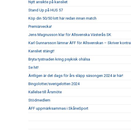
Nytt ansikte på kansliet
Stand Up på HUS 57
Köp din 50/50 lott här redan innan match
Premiärvecka!
Jens Magnusson klar för Allsvenska Västerås SK
Karl Gunnarsson lämnar ÄFF för Allsvenskan – Skriver kontr
Kansliet stängt!
Bryta tystnaden kring psykisk ohälsa
Se hit!
Äntligen är det dags för års släpp säsongen 2024 är här!
Bingolotter/sverigelotten 2024
Kallelse till Årsmöte
Stödmedlem
ÄFF uppmärksammas i SkåneSport