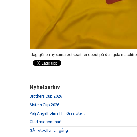
Idag gör en ny samarbetspartner debut på den gula matchtröjan.
Nyhetsarkiv
Brothers Cup 2026
Sisters Cup 2026
Välj Ängelholms FF i Gräsroten!
Glad midsommar!
GÅ-fotbollen är igång