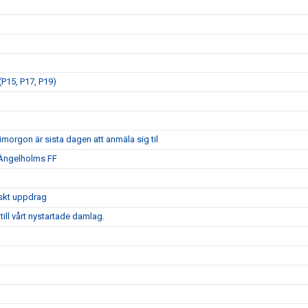
P15, P17, P19)
morgon är sista dagen att anmäla sig til
 Ängelholms FF
iskt uppdrag
ill vårt nystartade damlag.