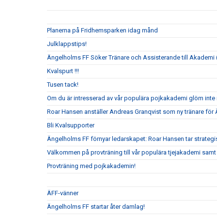
Planerna på Fridhemsparken idag månd
Julklappstips!
Ängelholms FF Söker Tränare och Assisterande till Akademi (
Kvalspurt !!!
Tusen tack!
Om du är intresserad av vår populära pojkakademi glöm inte i
Roar Hansen anställer Andreas Granqvist som ny tränare för
Bli Kvalsupporter
Ängelholms FF förnyar ledarskapet: Roar Hansen tar strateg
Välkommen på provträning till vår populära tjejakademi samt t
Provträning med pojkakademin!
ÄFF-vänner
Ängelholms FF startar åter damlag!