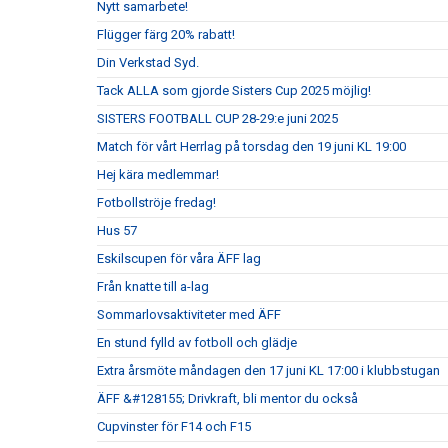
Nytt samarbete!
Flügger färg 20% rabatt!
Din Verkstad Syd.
Tack ALLA som gjorde Sisters Cup 2025 möjlig!
SISTERS FOOTBALL CUP 28-29:e juni 2025
Match för vårt Herrlag på torsdag den 19 juni KL 19:00
Hej kära medlemmar!
Fotbollströje fredag!
Hus 57
Eskilscupen för våra ÄFF lag
Från knatte till a-lag
Sommarlovsaktiviteter med ÄFF
En stund fylld av fotboll och glädje
Extra årsmöte måndagen den 17 juni KL 17:00 i klubbstugan
ÄFF &#128155; Drivkraft, bli mentor du också
Cupvinster för F14 och F15