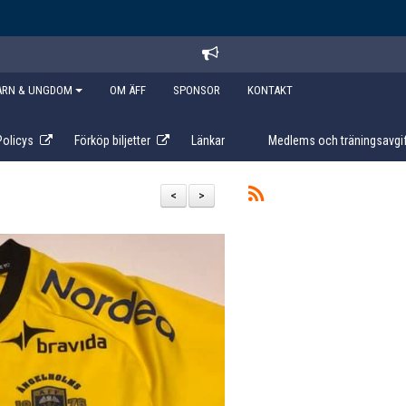
ARN & UNGDOM
OM ÄFF
SPONSOR
KONTAKT
Policys
Förköp biljetter
Länkar
Medlems och träningsavgif
<
>