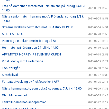
Titta på damernas match mot Eskilsminne på lördag 14/8 kl
2021-08-09 15:43
14.00
Nästa seniormatch: herrarna mot V Frölunda, söndag 8/8 kl
2021-08-05 16:51
14.00
Streama kvällens herrmatch mot BK Astrio, kl 19:00
2021-08-04 14:54
MEDLEMSINFO
2021-07-28 09:58
Passivt ge ett ekonomiskt bidrag till ÄFF
2021-07-21 15:13
Herrmatch på lördag den 24 juli KL 14:00
2021-07-19 10:35
ÄFF MÖTER NORRBY IF I SVENSKA CUPEN
2021-07-15 09:53
Vinst i derby mot Eskilsminne
2021-07-09 12:27
Tack för igår!
2021-07-08 09:57
Match ikväll
2021-07-07 10:33
Fortsatt utveckling av flickfotbollen i ÄFF
2021-07-05 07:18
Nästa hemmamatch, som också streamas, 7 Juli kl 19:00
2021-06-29 11:36
Glad Midsommar!
2021-06-25 11:48
Länk till damernas seriepremiär.
2021-06-22 19:17
DAM SERIEPREMIÄR IDAG