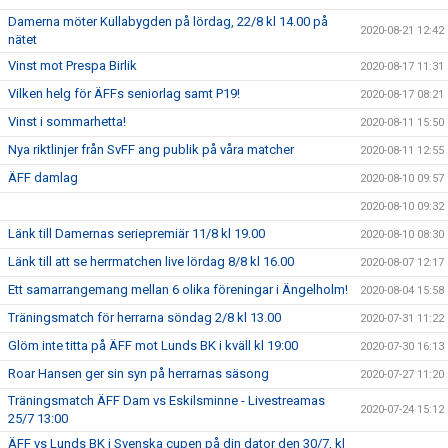
Damerna möter Kullabygden på lördag, 22/8 kl 14.00 på
2020-08-21 12:42
nätet
Vinst mot Prespa Birlik
2020-08-17 11:31
Vilken helg för ÄFFs seniorlag samt P19!
2020-08-17 08:21
Vinst i sommarhetta!
2020-08-11 15:50
Nya riktlinjer från SvFF ang publik på våra matcher
2020-08-11 12:55
ÄFF damlag
2020-08-10 09:57
2020-08-10 09:32
Länk till Damernas seriepremiär 11/8 kl 19.00
2020-08-10 08:30
Länk till att se herrmatchen live lördag 8/8 kl 16.00
2020-08-07 12:17
Ett samarrangemang mellan 6 olika föreningar i Ängelholm!
2020-08-04 15:58
Träningsmatch för herrarna söndag 2/8 kl 13.00
2020-07-31 11:22
Glöm inte titta på ÄFF mot Lunds BK i kväll kl 19:00
2020-07-30 16:13
Roar Hansen ger sin syn på herrarnas säsong
2020-07-27 11:20
Träningsmatch ÄFF Dam vs Eskilsminne - Livestreamas
2020-07-24 15:12
25/7 13:00
ÄFF vs Lunds BK i Svenska cupen på din dator den 30/7, kl