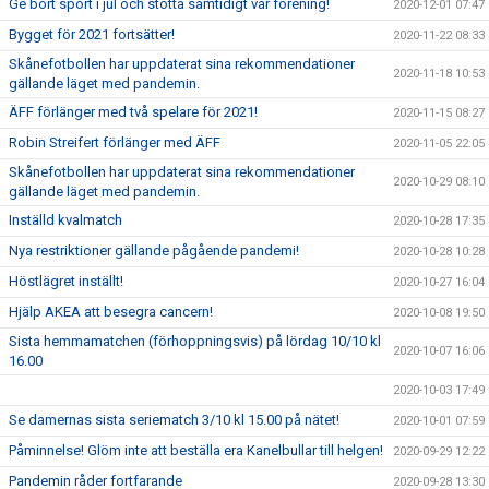
Ge bort sport i jul och stötta samtidigt vår förening!
2020-12-01 07:47
Bygget för 2021 fortsätter!
2020-11-22 08:33
Skånefotbollen har uppdaterat sina rekommendationer
2020-11-18 10:53
gällande läget med pandemin.
ÄFF förlänger med två spelare för 2021!
2020-11-15 08:27
Robin Streifert förlänger med ÄFF
2020-11-05 22:05
Skånefotbollen har uppdaterat sina rekommendationer
2020-10-29 08:10
gällande läget med pandemin.
Inställd kvalmatch
2020-10-28 17:35
Nya restriktioner gällande pågående pandemi!
2020-10-28 10:28
Höstlägret inställt!
2020-10-27 16:04
Hjälp AKEA att besegra cancern!
2020-10-08 19:50
Sista hemmamatchen (förhoppningsvis) på lördag 10/10 kl
2020-10-07 16:06
16.00
2020-10-03 17:49
Se damernas sista seriematch 3/10 kl 15.00 på nätet!
2020-10-01 07:59
Påminnelse! Glöm inte att beställa era Kanelbullar till helgen!
2020-09-29 12:22
Pandemin råder fortfarande
2020-09-28 13:30