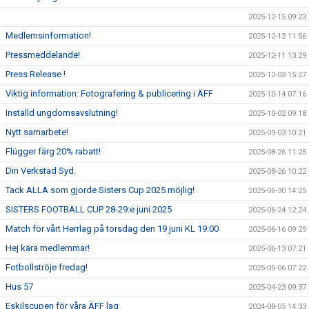
2025-12-15 09:23
Medlemsinformation!
2025-12-12 11:56
Pressmeddelande!
2025-12-11 13:29
Press Release !
2025-12-03 15:27
Viktig information: Fotografering & publicering i ÄFF
2025-10-14 07:16
Inställd ungdomsavslutning!
2025-10-02 09:18
Nytt samarbete!
2025-09-03 10:21
Flügger färg 20% rabatt!
2025-08-26 11:25
Din Verkstad Syd.
2025-08-26 10:22
Tack ALLA som gjorde Sisters Cup 2025 möjlig!
2025-06-30 14:25
SISTERS FOOTBALL CUP 28-29:e juni 2025
2025-06-24 12:24
Match för vårt Herrlag på torsdag den 19 juni KL 19:00
2025-06-16 09:29
Hej kära medlemmar!
2025-06-13 07:21
Fotbollströje fredag!
2025-05-06 07:22
Hus 57
2025-04-23 09:37
Eskilscupen för våra ÄFF lag
2024-08-05 14:33