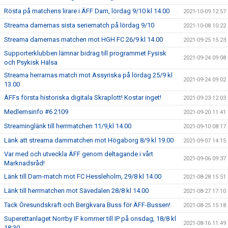
Rösta på matchens lirare i ÄFF Dam, lördag 9/10 kl 14.00
2021-10-09 12:57
Streama damernas sista seriematch på lördag 9/10
2021-10-08 10:22
Streama damernas matchen mot HGH FC 26/9 kl 14.00
2021-09-25 15:23
Supporterklubben lämnar bidrag till programmet Fysisk
2021-09-24 09:08
och Psykisk Hälsa
Streama herrarnas match mot Assyriska på lördag 25/9 kl
2021-09-24 09:02
13.00
ÄFFs första historiska digitala Skraplott! Kostar inget!
2021-09-23 12:03
Medlemsinfo #6 2109
2021-09-20 11:41
Streaminglänk till herrmatchen 11/9,kl 14.00
2021-09-10 08:17
Länk att streama dammatchen mot Högaborg 8/9 kl 19.00
2021-09-07 14:15
Var med och utveckla ÄFF genom deltagande i vårt
2021-09-06 09:37
Marknadsråd!
Länk till Dam-match mot FC Hessleholm, 29/8 kl 14.00
2021-08-28 15:51
Länk till herrmatchen mot Sävedalen 28/8 kl 14.00
2021-08-27 17:10
Tack Öresundskraft och Bergkvara Buss för ÄFF-Bussen!
2021-08-25 15:18
Superettanlaget Norrby IF kommer till IP på onsdag, 18/8 kl
2021-08-16 11:49
18:30