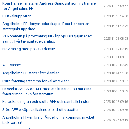
Roar Hansen anställer Andreas Granqvist som ny tränare
2023-11-15 09:37
för Ängelholms FF
Bli Kvalsupporter
2023-11-13 14:30
Ängelholms FF förnyar ledarskapet: Roar Hansen tar
2023-11-11 17:22
strategiskt uppdrag
Välkommen på provträning till vår populära tjejakademi
2023-11-06 08:03
samt till vårt nystartade damlag.
Provträning med pojkakademin!
2023-11-02 07:19
2023-11-01 08:01
ÄFF-vänner
2023-10-26 07:49
Ängelholms FF startar åter damlag!
2023-10-24 11:30
Extra föreningsstämma för val av revisor
2023-10-23 13:57
En vecka kvar! Stöd ÄFF med 300kr när du putsar dina
2023-10-23 10:33
fönster med Eriks fönsterputs!
Förboka din gran och stötta ÄFF och samhället i stort!
2023-10-16 09:16
Stöd ÄFF o köpa Julkalender o Idrottsrabatten
2023-10-12 09:56
Ängelholms FF- en kraft i Ängelholms kommun, mycket
2023-09-06 09:19
tack vare er!