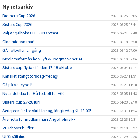
Nyhetsarkiv
Brothers Cup 2026
2026-06-25 09:05
Sisters Cup 2026
2026-06-25 08:44
Välj Ängelholms FF i Gräsroten!
2026-06-24 07:48
Glad midsommar!
2026-06-18 08:50
GÅ-fotbollen är igång
2026-06-12 07:00
Medlemsförmån hos Lyft & Byggmaskiner AB
2026-06-10 07:36
Sisters cup flyttas till den 17-18 oktober
2026-06-04 17:14
Kansliet stängt torsdag-fredag!
2026-05-27 11:31
Gå på Volleyboll!
2026-05-21 11:18
Nu är det dax för Gå fotboll för +60
2026-05-05 11:43
Sisters cup 27-28 juni
2026-04-23 09:18
Seriepremiär för vårt Herrlag, långfredag KL 13:00!
2026-03-31 11:24
Årsmöte för medlemmar i Ängelholms FF
2026-02-23 10:31
Vi Behöver bli fler!
2026-02-18 09:27
Utförsäljning!
2026-01-29 09:25