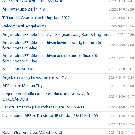
SUPPORTEN STÄNGD TILLSVIDARE!
2022-01-13 07:47
ÄFF lyfter upp 2 från P19
2022-01-10 09:20
Tränare till Akademi och Ungdom 2022
2022-01-05 11:24
Välkomna till Ängelholms FF
2022-01-01 10:16
Ängelholms FF söker en Utvecklingsansvarig Barn & Ungdom
2021-12-30
Ängelholms FF söker en driven huvudansvarig tränare för
2021-12-29 09:00
föreningens P19-lag
Ängelholms FF söker en driven assisterande tränare för
2021-12-21 15:30
föreningens P17-lag
MEDLEMSINFO #8
2021-12-20 08:01
Anja Larsson ny huvudtränare för P17
2021-12-15 16:29
ÄFF tackar Markus Tilly
2021-12-12 08:00
Erbjudande till alla i ÄFF! Köp din KUNGSGRAN på
2021-11-30 10:17
ENKEGÅRDEN!
Länk till att rösta på Matchens lirare i ÄFF 29/11
2021-11-28 12:12
Livestreama ÄFF vs Dalstorps IF söndag 28/11 kl 14.00
2021-11-26 15:28
2021-11-25 09:14
Robin Streifert, årets Målvakt i div2
2021-11-24 14:16