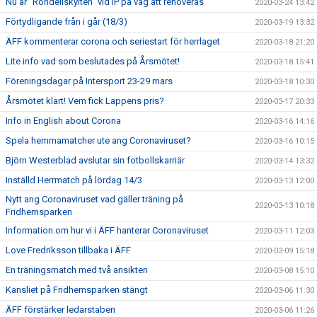
Nu är "Rondellskylten" vid IP på väg att renoveras
2020-03-24 13:42
Förtydligande från i går (18/3)
2020-03-19 13:32
ÄFF kommenterar corona och seriestart för herrlaget
2020-03-18 21:20
Lite info vad som beslutades på Årsmötet!
2020-03-18 15:41
Föreningsdagar på Intersport 23-29 mars
2020-03-18 10:30
Årsmötet klart! Vem fick Lappens pris?
2020-03-17 20:33
Info in English about Corona
2020-03-16 14:16
Spela hemmamatcher ute ang Coronaviruset?
2020-03-16 10:15
Björn Westerblad avslutar sin fotbollskarriär
2020-03-14 13:32
Inställd Herrmatch på lördag 14/3
2020-03-13 12:00
Nytt ang Coronaviruset vad gäller träning på
2020-03-13 10:18
Fridhemsparken
Information om hur vi i ÄFF hanterar Coronaviruset
2020-03-11 12:03
Love Fredriksson tillbaka i ÄFF
2020-03-09 15:18
En träningsmatch med två ansikten
2020-03-08 15:10
Kansliet på Fridhemsparken stängt
2020-03-06 11:30
ÄFF förstärker ledarstaben
2020-03-06 11:26