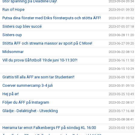
Stor spänning på Deadline Day!
2023-09-04 09:34
Run of Hope
2023-09-01 09:33
Putsa dina fönster med Eriks fönsterputs och stötta ÄFF!
2023-07-31 09:52
Sisters cup blev succé
2023-07-05 07:18
Sisters cup
2023-06-28 11:20
Stötta ÄFF och streama massor av sport på C More!
2023-06-27 09:20
Midsommar
2023-06-22 08:13
Vill du prova Gåfotboll 19:de juni 10-11:30?!
2023-06-16 11:50
2023-06-15 10:29
Grattis till alla ÄFF:are som tar Studenten!!
2023-06-09 10:18
Coerver summercamp 3-4 juli
2023-05-31 09:10
Hej på er!
2023-05-25 10:49
Följer du ÄFF på Instagram
2023-05-22 08:57
Glädje - Delaktighet - Utveckling
2023-05-17 16:48
2023-05-08 08:41
Herrarna tar emot Falkenbergs FF på söndag KL 16:00
2023-05-03 10:53