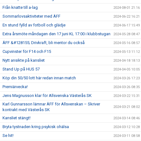
Från knatte till a-lag
2024-08-01 21:16
Sommarlovsaktiviteter med ÄFF
2024-06-22 16:21
En stund fylld av fotboll och glädje
2024-06-17 15:49
Extra årsmöte måndagen den 17 juni KL 17:00 i klubbstugan
2024-05-28 08:47
ÄFF &#128155; Drivkraft, bli mentor du också
2024-05-16 08:57
Cupvinster för F14 och F15
2024-05-13 11:12
Nytt ansikte på kansliet
2024-04-18 18:13
Stand Up på HUS 57
2024-04-05 10:05
Köp din 50/50 lott här redan innan match
2024-03-26 17:23
Premiärvecka!
2024-03-26 08:35
Jens Magnusson klar för Allsvenska Västerås SK
2024-03-22 15:31
Karl Gunnarsson lämnar ÄFF för Allsvenskan – Skriver
2024-03-21 08:02
kontrakt med Västerås SK
Kansliet stängt!
2024-03-14 08:46
Bryta tystnaden kring psykisk ohälsa
2024-03-12 10:28
Se hit!
2024-03-11 08:58