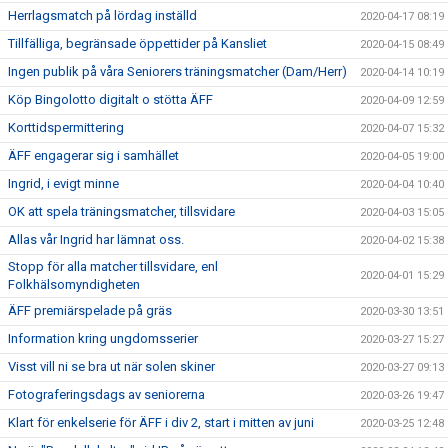
Herrlagsmatch på lördag inställd
2020-04-17 08:19
Tillfälliga, begränsade öppettider på Kansliet
2020-04-15 08:49
Ingen publik på våra Seniorers träningsmatcher (Dam/Herr)
2020-04-14 10:19
Köp Bingolotto digitalt o stötta ÄFF
2020-04-09 12:59
Korttidspermittering
2020-04-07 15:32
ÄFF engagerar sig i samhället
2020-04-05 19:00
Ingrid, i evigt minne
2020-04-04 10:40
OK att spela träningsmatcher, tillsvidare
2020-04-03 15:05
Allas vår Ingrid har lämnat oss.
2020-04-02 15:38
Stopp för alla matcher tillsvidare, enl
2020-04-01 15:29
Folkhälsomyndigheten
ÄFF premiärspelade på gräs
2020-03-30 13:51
Information kring ungdomsserier
2020-03-27 15:27
Visst vill ni se bra ut när solen skiner
2020-03-27 09:13
Fotograferingsdags av seniorerna
2020-03-26 19:47
Klart för enkelserie för ÄFF i div 2, start i mitten av juni
2020-03-25 12:48