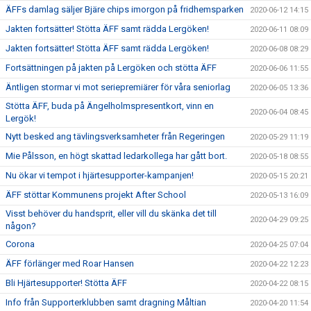
ÄFFs damlag säljer Bjäre chips imorgon på fridhemsparken
2020-06-12 14:15
Jakten fortsätter! Stötta ÄFF samt rädda Lergöken!
2020-06-11 08:09
Jakten fortsätter! Stötta ÄFF samt rädda Lergöken!
2020-06-08 08:29
Fortsättningen på jakten på Lergöken och stötta ÄFF
2020-06-06 11:55
Äntligen stormar vi mot seriepremiärer för våra seniorlag
2020-06-05 13:36
Stötta ÄFF, buda på Ängelholmspresentkort, vinn en
2020-06-04 08:45
Lergök!
Nytt besked ang tävlingsverksamheter från Regeringen
2020-05-29 11:19
Mie Pålsson, en högt skattad ledarkollega har gått bort.
2020-05-18 08:55
Nu ökar vi tempot i hjärtesupporter-kampanjen!
2020-05-15 20:21
ÄFF stöttar Kommunens projekt After School
2020-05-13 16:09
Visst behöver du handsprit, eller vill du skänka det till
2020-04-29 09:25
någon?
Corona
2020-04-25 07:04
ÄFF förlänger med Roar Hansen
2020-04-22 12:23
Bli Hjärtesupporter! Stötta ÄFF
2020-04-22 08:15
Info från Supporterklubben samt dragning Måltian
2020-04-20 11:54