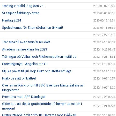
Träning inställd idag den 7/3
2023-03-07 10:29
Vi säljer påskbingolotter!
2023-03-06 08:53
Herrlag 2024
2023-02-12 13:31
Spelschemat för Ettan södra herr är klart!
2023-01-11 08:32
2022-12-27 10:10
Tränarna till akademin är nu klart
2022-12-16 08:59
Akademitränare klara för 2023
2022-11-22 08:45
Träningar på Valhall och Fridhemsparken inställda
2022-11-21 11:34
Föreningsnytt - Ängelholms FF
2022-11-16 09:31
Mjuka paket till jul, köp Gutz och stötta ert lag!
2022-11-14 10:29
Hjälp oss att bli bättre!
2022-11-08 10:37
Över en miljon kronor till SSK, Sveriges bästa säljare av
2022-11-02 15:20
Bingolotter
Provträna med ÄFF Damlaget
2022-10-24 09:03
Glöm inte att det är gratis inträde på herrarnas match i
2022-10-21 09:27
morgon!
Gratis inträde lördag 22/10, Herrarna mot Tvååker!
2022-10-15 09:03