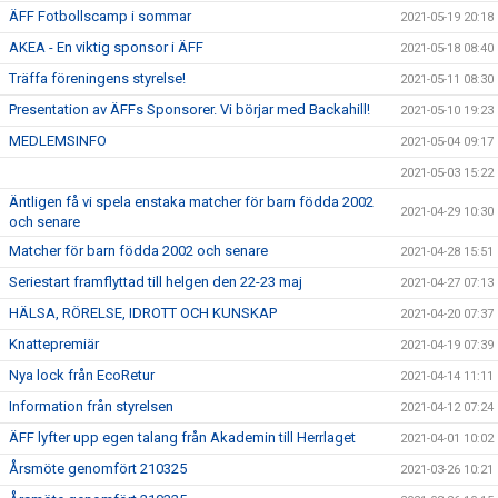
ÄFF Fotbollscamp i sommar
2021-05-19 20:18
AKEA - En viktig sponsor i ÄFF
2021-05-18 08:40
Träffa föreningens styrelse!
2021-05-11 08:30
Presentation av ÄFFs Sponsorer. Vi börjar med Backahill!
2021-05-10 19:23
MEDLEMSINFO
2021-05-04 09:17
2021-05-03 15:22
Äntligen få vi spela enstaka matcher för barn födda 2002
2021-04-29 10:30
och senare
Matcher för barn födda 2002 och senare
2021-04-28 15:51
Seriestart framflyttad till helgen den 22-23 maj
2021-04-27 07:13
HÄLSA, RÖRELSE, IDROTT OCH KUNSKAP
2021-04-20 07:37
Knattepremiär
2021-04-19 07:39
Nya lock från EcoRetur
2021-04-14 11:11
Information från styrelsen
2021-04-12 07:24
ÄFF lyfter upp egen talang från Akademin till Herrlaget
2021-04-01 10:02
Årsmöte genomfört 210325
2021-03-26 10:21