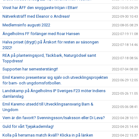
Visst har ÄFF den snyggaste tröjan i Ettan!
2022-10-05 09:29
Nätverksträff med Eleanor o Andreas!
2022-09-30 10:43
Medlemsinfo augusti 2022
2022-08-05 08:29
Ängelholms FF förlänger med Roar Hansen
2022-07-19 11:08
Halva priset (drygt) på Årskort för resten av säsongen
2022-07-18 14:46
2022!
REA på planteringsjord, Täckbark, Naturgödsel samt
2022-07-18 08:56
Toppdress!
Supporten har semesterstängt!
2022-07-04 08:00
Emil Karemo presenterar sig själv och utvecklingsprojekten
2022-06-29 12:05
för barn- och ungdomsfotbollen.
Landskamp på Ängelholms IP Sveriges F23 möter Indiens
2022-05-26 11:05
damlanslag
Emil Karemo utsedd till Utvecklingsansvarig Barn &
2022-05-06 08:41
Ungdom
Vem är din favorit? Svenningsson/Isaksson eller Di Leva?
2022-04-28 10:11
Guld för vårt Tjejakademilag!
2022-04-25 14:44
Kolla på herrarnas match ikväll? Klicka in på länken
2022-04-22 15:37