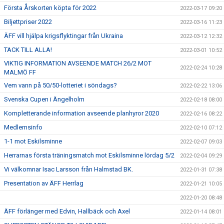
Första Årskorten köpta för 2022
2022-03-17 09:20
Biljettpriser 2022
2022-03-16 11:23
ÄFF vill hjälpa krigsflyktingar från Ukraina
2022-03-12 12:32
TACK TILL ALLA!
2022-03-01 10:52
VIKTIG INFORMATION AVSEENDE MATCH 26/2 MOT
2022-02-24 10:28
MALMÖ FF
Vem vann på 50/50-lotteriet i söndags?
2022-02-22 13:06
Svenska Cupen i Ängelholm
2022-02-18 08:00
Kompletterande information avseende planhyror 2020
2022-02-16 08:22
Medlemsinfo
2022-02-10 07:12
1-1 mot Eskilsminne
2022-02-07 09:03
Herrarnas första träningsmatch mot Eskilsminne lördag 5/2
2022-02-04 09:29
Vi välkomnar Isac Larsson från Halmstad BK.
2022-01-31 07:38
Presentation av ÄFF Herrlag
2022-01-21 10:05
2022-01-20 08:48
ÄFF förlänger med Edvin, Hallbäck och Axel
2022-01-14 08:01