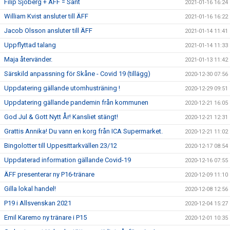
Filip Sjöberg + ÄFF = Sant
2021-01-16 16:24
William Kvist ansluter till ÄFF
2021-01-16 16:22
Jacob Olsson ansluter till ÄFF
2021-01-14 11:41
Uppflyttad talang
2021-01-14 11:33
Maja återvänder.
2021-01-13 11:42
Särskild anpassning för Skåne - Covid 19 (tillägg)
2020-12-30 07:56
Uppdatering gällande utomhusträning !
2020-12-29 09:51
Uppdatering gällande pandemin från kommunen
2020-12-21 16:05
God Jul & Gott Nytt År! Kansliet stängt!
2020-12-21 12:31
Grattis Annika! Du vann en korg från ICA Supermarket.
2020-12-21 11:02
Bingolotter till Uppesittarkvällen 23/12
2020-12-17 08:54
Uppdaterad information gällande Covid-19
2020-12-16 07:55
ÄFF presenterar ny P16-tränare
2020-12-09 11:10
Gilla lokal handel!
2020-12-08 12:56
P19 i Allsvenskan 2021
2020-12-04 15:27
Emil Karemo ny tränare i P15
2020-12-01 10:35