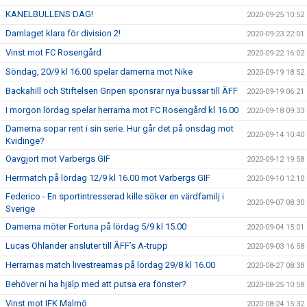
KANELBULLENS DAG!
2020-09-25 10:52
Damlaget klara för division 2!
2020-09-23 22:01
Vinst mot FC Rosengård
2020-09-22 16:02
Söndag, 20/9 kl 16.00 spelar damerna mot Nike
2020-09-19 18:52
Backahill och Stiftelsen Gripen sponsrar nya bussar till ÄFF
2020-09-19 06:21
I morgon lördag spelar herrarna mot FC Rosengård kl 16.00
2020-09-18 09:33
Damerna sopar rent i sin serie. Hur går det på onsdag mot
2020-09-14 10:40
Kvidinge?
Oavgjort mot Varbergs GIF
2020-09-12 19:58
Herrmatch på lördag 12/9 kl 16.00 mot Varbergs GIF
2020-09-10 12:10
Federico - En sportintresserad kille söker en värdfamilj i
2020-09-07 08:30
Sverige
Damerna möter Fortuna på lördag 5/9 kl 15.00
2020-09-04 15:01
Lucas Ohlander ansluter till ÄFF’s A-trupp
2020-09-03 16:58
Herrarnas match livestreamas på lördag 29/8 kl 16.00
2020-08-27 08:38
Behöver ni ha hjälp med att putsa era fönster?
2020-08-25 10:58
Vinst mot IFK Malmö
2020-08-24 15:32