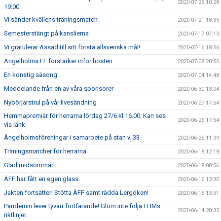
2020-07-23 10:28
19:00
Vi sänder kvällens träningsmatch
2020-07-21 18:35
Semesterstängt på kanslierna
2020-07-17 07:13
Vi gratulerar Assad till sitt första allsvenska mål!
2020-07-16 18:56
Ängelholms FF förstärker inför hösten
2020-07-08 20:50
En konstig säsong
2020-07-04 14:48
Meddelande från en av våra sponsorer
2020-06-30 13:04
Nybörjarstrul på vår livesändning
2020-06-27 17:54
Hemmapremiär för herrarna lördag 27/6 kl 16.00. Kan ses
2020-06-26 17:54
via länk
Ängelholmsföreningar i samarbete på stan v. 33
2020-06-25 11:39
Träningsmatcher för herrarna
2020-06-18 12:18
Glad midsommar!
2020-06-18 08:56
ÄFF har fått en egen glass.
2020-06-16 13:30
Jakten fortsätter! Stötta ÄFF samt rädda Lergöken!
2020-06-15 13:51
Pandemin lever tyvärr fortfarande! Glöm inte följa FHMs
2020-06-14 20:33
riktlinjer.