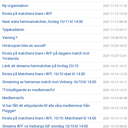
Ny organisation
2021-11-16 11:34
Rösta på matchens lirare i ÄFF
2021-11-13 13:23
Näst sista hemmamatchen, lördag 13/11 kl 14:00
2021-11-12 08:54
Tjejakademin
2021-11-10 09:17
Varning !!
2021-10-28 09:55
Höstcupen blev en succé!!
2021-10-24 18:37
Rösta på matchens lirare i ÄFF på dagens match mot
2021-10-23 12:41
Torslanda.
Länk att streama herrmatchen på lördag 23/10
2021-10-21 10:51
Rösta på Matchens lirare i ÄFF, 16/10 start kl 14.00
2021-10-16 12:23
Streaming av herrarnas match mot Vinberg 16/10 kl 14.00
2021-10-15 10:11
”Förtydligande av medlemsinfo!
2021-10-13 13:31
Medlemsinfo
2021-10-13 06:48
Vi har fått ett erbjudande till alla våra medlemmar från
2021-10-12 13:34
Flügger!
Rösta på matchens lirare i ÄFF, 10/10. Matchstart kl 14.00
2021-10-10 11:04
Streama ÄFF vs Varbergs GIF söndag 10/10 kl 14:00
2021-10-10 08:05