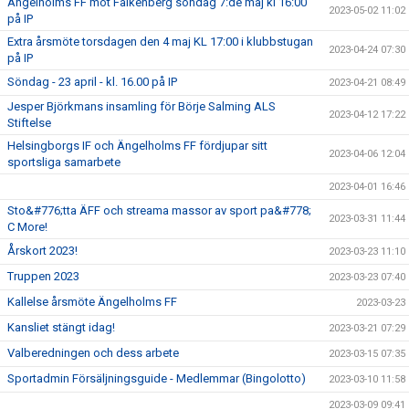
Ängelholms FF mot Falkenberg söndag 7:de maj kl 16:00
2023-05-02 11:02
på IP
Extra årsmöte torsdagen den 4 maj KL 17:00 i klubbstugan
2023-04-24 07:30
på IP
Söndag - 23 april - kl. 16.00 på IP
2023-04-21 08:49
Jesper Björkmans insamling för Börje Salming ALS
2023-04-12 17:22
Stiftelse
Helsingborgs IF och Ängelholms FF fördjupar sitt
2023-04-06 12:04
sportsliga samarbete
2023-04-01 16:46
Sto&#776;tta ÄFF och streama massor av sport pa&#778;
2023-03-31 11:44
C More!
Årskort 2023!
2023-03-23 11:10
Truppen 2023
2023-03-23 07:40
Kallelse årsmöte Ängelholms FF
2023-03-23
Kansliet stängt idag!
2023-03-21 07:29
Valberedningen och dess arbete
2023-03-15 07:35
Sportadmin Försäljningsguide - Medlemmar (Bingolotto)
2023-03-10 11:58
2023-03-09 09:41