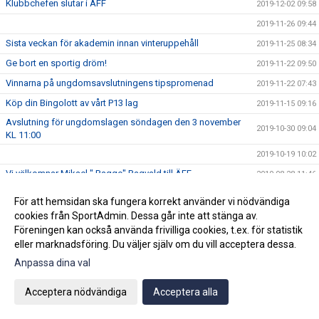
Klubbchefen slutar i ÄFF
2019-12-02 09:58
2019-11-26 09:44
Sista veckan för akademin innan vinteruppehåll
2019-11-25 08:34
Ge bort en sportig dröm!
2019-11-22 09:50
Vinnarna på ungdomsavslutningens tipspromenad
2019-11-22 07:43
Köp din Bingolott av vårt P13 lag
2019-11-15 09:16
Avslutning för ungdomslagen söndagen den 3 november
2019-10-30 09:04
KL 11:00
2019-10-19 10:02
Vi välkomnar Mikael " Ragge" Ragvald till ÄFF
2019-08-28 11:46
F17 FÖR- EM Spanien - Sverige
2019-08-18 08:20
För att hemsidan ska fungera korrekt använder vi nödvändiga
Sommarproffsläger 2019
2019-08-14 11:14
cookies från SportAdmin. Dessa går inte att stänga av.
Föreningen kan också använda frivilliga cookies, t.ex. för statistik
Vinnare i 50/50 lotteriet 11/8
2019-08-14 10:21
eller marknadsföring. Du väljer själv om du vill acceptera dessa.
ÄFF söker matchsekreterare
2019-08-14 10:18
Anpassa dina val
Angående gårdagens match i P19-Allsvenskan
2019-08-11 11:42
Acceptera nödvändiga
Acceptera alla
Kalle är på semester
2019-08-10 09:14
Klubbchefen Helena Wennerström presenterar sig
2019-08-07 08:52