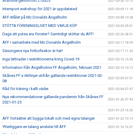
Årsmöte genomfört 210325
2021-03-26 10:15
Intersport webshop för 2021 är uppdaterad
2021-03-09 11:18
ÄFF-Målet på Mc Donalds Ängelholm
2021-03-08 10:28
STÖTTA FÖRENINGSLIVET MED VARJE KÖP
2021-03-05 09:01
Dags att putsa era fönster? Samtidigt stöttar du ÄFF!
2021-02-26 08:51
ÄFF i samarbete med Mc Donalds Ängelholm
2021-02-17 18:59
Säsongens nya fotbollsskor är här!
2021-02-17 11:24
Inga lättnader i restriktionerna kring Covid-19
2021-02-16 10:35
Information från Ängelholms FF Ängelholm, februari 2021
2021-02-10 10:12
Skånes FF:s riktlinjer utifrån gällande restriktioner 2021-02-
2021-02-09 07:51
08
Råd för träning i kallt väder.
2021-02-04 07:47
Nya rekommendationer gällande pandemin från Skånes FF
2021-01-26 07:43
2021-01-25
2021-01-23 16:26
ÄFF fortsätter att bygga lokalt och med egna talanger
2021-01-22 10:13
Ytterliggare en talang ansluter till ÄFF
2021-01-16 16:31