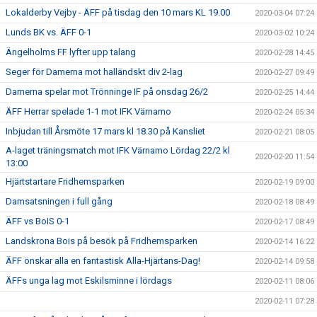
Lokalderby Vejby - ÄFF på tisdag den 10 mars KL 19.00
2020-03-04 07:24
Lunds BK vs. ÄFF 0-1
2020-03-02 10:24
Ängelholms FF lyfter upp talang
2020-02-28 14:45
Seger för Damerna mot halländskt div 2-lag
2020-02-27 09:49
Damerna spelar mot Trönninge IF på onsdag 26/2
2020-02-25 14:44
ÄFF Herrar spelade 1-1 mot IFK Värnamo
2020-02-24 05:34
Inbjudan till Årsmöte 17 mars kl 18.30 på Kansliet
2020-02-21 08:05
A-laget träningsmatch mot IFK Värnamo Lördag 22/2 kl
2020-02-20 11:54
13:00
Hjärtstartare Fridhemsparken
2020-02-19 09:00
Damsatsningen i full gång
2020-02-18 08:49
ÄFF vs BoIS 0-1
2020-02-17 08:49
Landskrona Bois på besök på Fridhemsparken
2020-02-14 16:22
ÄFF önskar alla en fantastisk Alla-Hjärtans-Dag!
2020-02-14 09:58
ÄFFs unga lag mot Eskilsminne i lördags
2020-02-11 08:06
2020-02-11 07:28