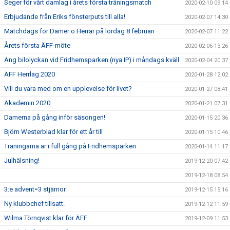
Seger för vårt damlag i årets första träningsmatch
2020-02-10 09:14
Erbjudande från Eriks fönsterputs till alla!
2020-02-07 14:30
Matchdags för Damer o Herrar på lördag 8 februari
2020-02-07 11:22
Årets första ÄFF-möte
2020-02-06 13:26
Ang bilolyckan vid Fridhemsparken (nya IP) i måndags kväll
2020-02-04 20:37
ÄFF Herrlag 2020
2020-01-28 12:02
Vill du vara med om en upplevelse för livet?
2020-01-27 08:41
Akademin 2020
2020-01-21 07:31
Damerna på gång inför säsongen!
2020-01-15 20:36
Björn Westerblad klar för ett år till
2020-01-15 10:46
Träningarna är i full gång på Fridhemsparken
2020-01-14 11:17
Julhälsning!
2019-12-20 07:42
2019-12-18 08:54
3:e advent=3 stjärnor
2019-12-15 15:16
Ny klubbchef tillsatt.
2019-12-12 11:59
Wilma Törnqvist klar för ÄFF
2019-12-09 11:53