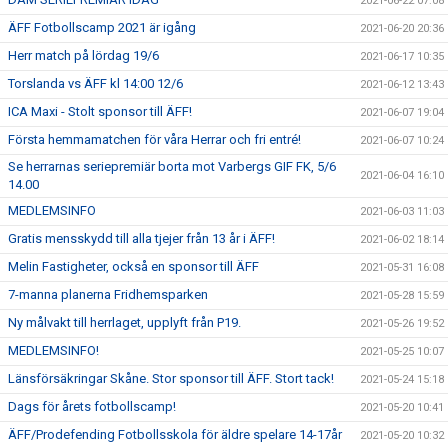
2021-06-22 07:08
ÄFF Fotbollscamp 2021 är igång
2021-06-20 20:36
Herr match på lördag 19/6
2021-06-17 10:35
Torslanda vs ÄFF kl 14:00 12/6
2021-06-12 13:43
ICA Maxi - Stolt sponsor till ÄFF!
2021-06-07 19:04
Första hemmamatchen för våra Herrar och fri entré!
2021-06-07 10:24
Se herrarnas seriepremiär borta mot Varbergs GIF FK, 5/6
2021-06-04 16:10
14.00
MEDLEMSINFO
2021-06-03 11:03
Gratis mensskydd till alla tjejer från 13 år i ÄFF!
2021-06-02 18:14
Melin Fastigheter, också en sponsor till ÄFF
2021-05-31 16:08
7-manna planerna Fridhemsparken
2021-05-28 15:59
Ny målvakt till herrlaget, upplyft från P19.
2021-05-26 19:52
MEDLEMSINFO!
2021-05-25 10:07
Länsförsäkringar Skåne. Stor sponsor till ÄFF. Stort tack!
2021-05-24 15:18
Dags för årets fotbollscamp!
2021-05-20 10:41
ÄFF/Prodefending Fotbollsskola för äldre spelare 14-17år
2021-05-20 10:32