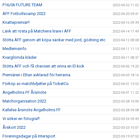
P16/06 FUTURE TEAM
2022-04-22 11:02
ÄFF Fotbollscamp 2022
2022-04-20 09:41
Knattepremiär!!
2022-04-16 09:39
Länk att rösta på Matchens lirare i ÄFF
2022-04-14 17:49
Stötta ÄFF genom att köpa säckar med jord, gödning etc
2022-04-12 08:08
Medlemsinfo
2022-04-11 11:13
Kvarglömda kläder
2022-04-11 08:37
Stötta ÄFF och få chansen att vinna en El-kick
2022-04-06 19:20
Premiären i Ettan avklarad för herrarna.
2022-04-03 18:16
Förköp av matchbiljetter på TicketCo
2022-04-01 13:52
Ängelholms FF Årsmöte
2022-04-01 11:22
Matchorganisation 2022
2022-03-28 10:00
Kallelse årsmöte Ängelholms FF
2022-03-28 09:08
Vi söker en fotograf!
2022-03-24 09:49
Årskort 2022
2022-03-23 10:01
Föreningsdagar på Intersport
2022-03-19 07:52