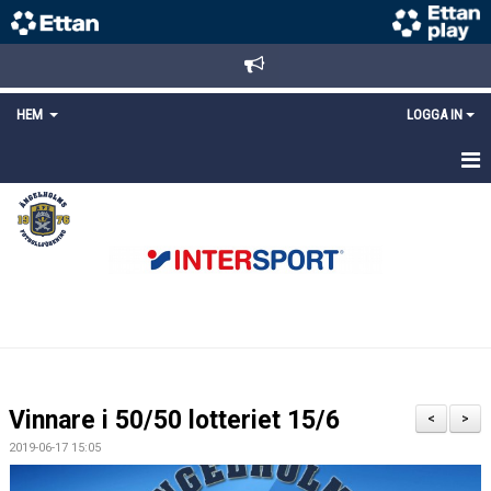
HEM
LOGGA IN
STARTSIDA
NYHETER
ANMÄLAN/REGISTRERING
POLICYS
FÖRKÖP BILJETTER
Vinnare i 50/50 lotteriet 15/6
<
>
LÄNKAR
2019-06-17 15:05