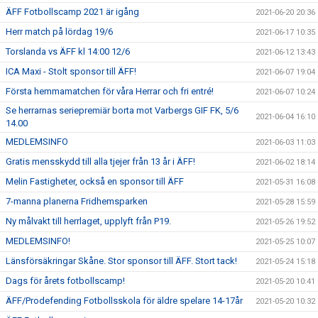
ÄFF Fotbollscamp 2021 är igång
2021-06-20 20:36
Herr match på lördag 19/6
2021-06-17 10:35
Torslanda vs ÄFF kl 14:00 12/6
2021-06-12 13:43
ICA Maxi - Stolt sponsor till ÄFF!
2021-06-07 19:04
Första hemmamatchen för våra Herrar och fri entré!
2021-06-07 10:24
Se herrarnas seriepremiär borta mot Varbergs GIF FK, 5/6
2021-06-04 16:10
14.00
MEDLEMSINFO
2021-06-03 11:03
Gratis mensskydd till alla tjejer från 13 år i ÄFF!
2021-06-02 18:14
Melin Fastigheter, också en sponsor till ÄFF
2021-05-31 16:08
7-manna planerna Fridhemsparken
2021-05-28 15:59
Ny målvakt till herrlaget, upplyft från P19.
2021-05-26 19:52
MEDLEMSINFO!
2021-05-25 10:07
Länsförsäkringar Skåne. Stor sponsor till ÄFF. Stort tack!
2021-05-24 15:18
Dags för årets fotbollscamp!
2021-05-20 10:41
ÄFF/Prodefending Fotbollsskola för äldre spelare 14-17år
2021-05-20 10:32