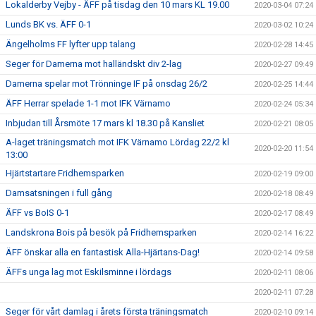
Lokalderby Vejby - ÄFF på tisdag den 10 mars KL 19.00
2020-03-04 07:24
Lunds BK vs. ÄFF 0-1
2020-03-02 10:24
Ängelholms FF lyfter upp talang
2020-02-28 14:45
Seger för Damerna mot halländskt div 2-lag
2020-02-27 09:49
Damerna spelar mot Trönninge IF på onsdag 26/2
2020-02-25 14:44
ÄFF Herrar spelade 1-1 mot IFK Värnamo
2020-02-24 05:34
Inbjudan till Årsmöte 17 mars kl 18.30 på Kansliet
2020-02-21 08:05
A-laget träningsmatch mot IFK Värnamo Lördag 22/2 kl
2020-02-20 11:54
13:00
Hjärtstartare Fridhemsparken
2020-02-19 09:00
Damsatsningen i full gång
2020-02-18 08:49
ÄFF vs BoIS 0-1
2020-02-17 08:49
Landskrona Bois på besök på Fridhemsparken
2020-02-14 16:22
ÄFF önskar alla en fantastisk Alla-Hjärtans-Dag!
2020-02-14 09:58
ÄFFs unga lag mot Eskilsminne i lördags
2020-02-11 08:06
2020-02-11 07:28
Seger för vårt damlag i årets första träningsmatch
2020-02-10 09:14