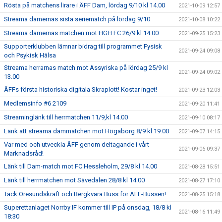
Rösta på matchens lirare i ÄFF Dam, lördag 9/10 kl 14.00
2021-10-09 12:57
Streama damernas sista seriematch på lördag 9/10
2021-10-08 10:22
Streama damernas matchen mot HGH FC 26/9 kl 14.00
2021-09-25 15:23
Supporterklubben lämnar bidrag till programmet Fysisk
2021-09-24 09:08
och Psykisk Hälsa
Streama herrarnas match mot Assyriska på lördag 25/9 kl
2021-09-24 09:02
13.00
ÄFFs första historiska digitala Skraplott! Kostar inget!
2021-09-23 12:03
Medlemsinfo #6 2109
2021-09-20 11:41
Streaminglänk till herrmatchen 11/9,kl 14.00
2021-09-10 08:17
Länk att streama dammatchen mot Högaborg 8/9 kl 19.00
2021-09-07 14:15
Var med och utveckla ÄFF genom deltagande i vårt
2021-09-06 09:37
Marknadsråd!
Länk till Dam-match mot FC Hessleholm, 29/8 kl 14.00
2021-08-28 15:51
Länk till herrmatchen mot Sävedalen 28/8 kl 14.00
2021-08-27 17:10
Tack Öresundskraft och Bergkvara Buss för ÄFF-Bussen!
2021-08-25 15:18
Superettanlaget Norrby IF kommer till IP på onsdag, 18/8 kl
2021-08-16 11:49
18:30