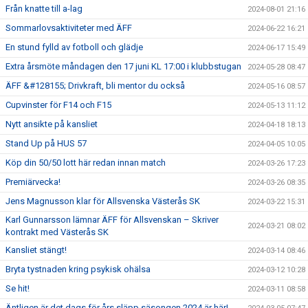
Från knatte till a-lag
2024-08-01 21:16
Sommarlovsaktiviteter med ÄFF
2024-06-22 16:21
En stund fylld av fotboll och glädje
2024-06-17 15:49
Extra årsmöte måndagen den 17 juni KL 17:00 i klubbstugan
2024-05-28 08:47
ÄFF &#128155; Drivkraft, bli mentor du också
2024-05-16 08:57
Cupvinster för F14 och F15
2024-05-13 11:12
Nytt ansikte på kansliet
2024-04-18 18:13
Stand Up på HUS 57
2024-04-05 10:05
Köp din 50/50 lott här redan innan match
2024-03-26 17:23
Premiärvecka!
2024-03-26 08:35
Jens Magnusson klar för Allsvenska Västerås SK
2024-03-22 15:31
Karl Gunnarsson lämnar ÄFF för Allsvenskan – Skriver
2024-03-21 08:02
kontrakt med Västerås SK
Kansliet stängt!
2024-03-14 08:46
Bryta tystnaden kring psykisk ohälsa
2024-03-12 10:28
Se hit!
2024-03-11 08:58
Äntligen är det dags för års släpp säsongen 2024 är här!