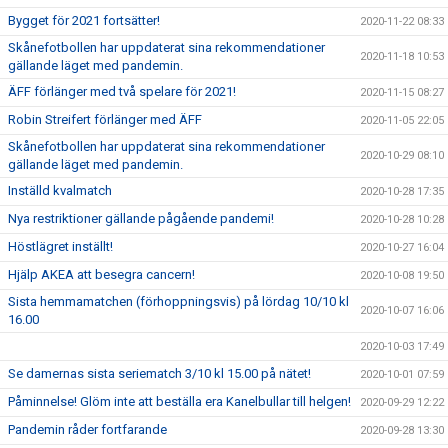
Bygget för 2021 fortsätter!
2020-11-22 08:33
Skånefotbollen har uppdaterat sina rekommendationer
2020-11-18 10:53
gällande läget med pandemin.
ÄFF förlänger med två spelare för 2021!
2020-11-15 08:27
Robin Streifert förlänger med ÄFF
2020-11-05 22:05
Skånefotbollen har uppdaterat sina rekommendationer
2020-10-29 08:10
gällande läget med pandemin.
Inställd kvalmatch
2020-10-28 17:35
Nya restriktioner gällande pågående pandemi!
2020-10-28 10:28
Höstlägret inställt!
2020-10-27 16:04
Hjälp AKEA att besegra cancern!
2020-10-08 19:50
Sista hemmamatchen (förhoppningsvis) på lördag 10/10 kl
2020-10-07 16:06
16.00
2020-10-03 17:49
Se damernas sista seriematch 3/10 kl 15.00 på nätet!
2020-10-01 07:59
Påminnelse! Glöm inte att beställa era Kanelbullar till helgen!
2020-09-29 12:22
Pandemin råder fortfarande
2020-09-28 13:30