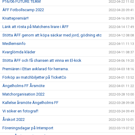
P16/06 FUTURE TEAM
2022-04-22 11:02
ÄFF Fotbollscamp 2022
2022-04-20 09:41
Knattepremiär!!
2022-04-16 09:39
Länk att rösta på Matchens lirare i ÄFF
2022-04-14 17:49
Stötta ÄFF genom att köpa säckar med jord, gödning etc
2022-04-12 08:08
Medlemsinfo
2022-04-11 11:13
Kvarglömda kläder
2022-04-11 08:37
Stötta ÄFF och få chansen att vinna en El-kick
2022-04-06 19:20
Premiären i Ettan avklarad för herrarna.
2022-04-03 18:16
Förköp av matchbiljetter på TicketCo
2022-04-01 13:52
Ängelholms FF Årsmöte
2022-04-01 11:22
Matchorganisation 2022
2022-03-28 10:00
Kallelse årsmöte Ängelholms FF
2022-03-28 09:08
Vi söker en fotograf!
2022-03-24 09:49
Årskort 2022
2022-03-23 10:01
Föreningsdagar på Intersport
2022-03-19 07:52