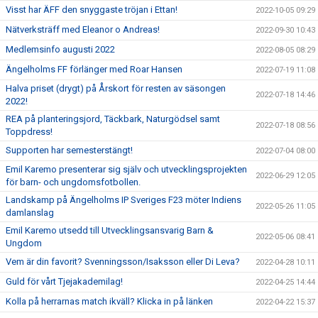
Visst har ÄFF den snyggaste tröjan i Ettan!
2022-10-05 09:29
Nätverksträff med Eleanor o Andreas!
2022-09-30 10:43
Medlemsinfo augusti 2022
2022-08-05 08:29
Ängelholms FF förlänger med Roar Hansen
2022-07-19 11:08
Halva priset (drygt) på Årskort för resten av säsongen
2022-07-18 14:46
2022!
REA på planteringsjord, Täckbark, Naturgödsel samt
2022-07-18 08:56
Toppdress!
Supporten har semesterstängt!
2022-07-04 08:00
Emil Karemo presenterar sig själv och utvecklingsprojekten
2022-06-29 12:05
för barn- och ungdomsfotbollen.
Landskamp på Ängelholms IP Sveriges F23 möter Indiens
2022-05-26 11:05
damlanslag
Emil Karemo utsedd till Utvecklingsansvarig Barn &
2022-05-06 08:41
Ungdom
Vem är din favorit? Svenningsson/Isaksson eller Di Leva?
2022-04-28 10:11
Guld för vårt Tjejakademilag!
2022-04-25 14:44
Kolla på herrarnas match ikväll? Klicka in på länken
2022-04-22 15:37