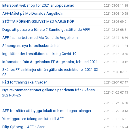
Intersport webshop för 2021 är uppdaterad
2021-03-09 11:18
ÄFF-Målet på Mc Donalds Ängelholm
2021-03-08 10:28
STÖTTA FÖRENINGSLIVET MED VARJE KÖP
2021-03-05 09:01
Dags att putsa era fönster? Samtidigt stöttar du ÄFF!
2021-02-26 08:51
ÄFF i samarbete med Mc Donalds Ängelholm
2021-02-17 18:59
Säsongens nya fotbollsskor är här!
2021-02-17 11:24
Inga lättnader i restriktionerna kring Covid-19
2021-02-16 10:35
Information från Ängelholms FF Ängelholm, februari 2021
2021-02-10 10:12
Skånes FF:s riktlinjer utifrån gällande restriktioner 2021-02-
2021-02-09 07:51
08
Råd för träning i kallt väder.
2021-02-04 07:47
Nya rekommendationer gällande pandemin från Skånes FF
2021-01-26 07:43
2021-01-25
2021-01-23 16:26
ÄFF fortsätter att bygga lokalt och med egna talanger
2021-01-22 10:13
Ytterliggare en talang ansluter till ÄFF
2021-01-16 16:31
Filip Sjöberg + ÄFF = Sant
2021-01-16 16:24