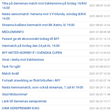
Titta på damernas match mot Eskilsminne på lördag 14/8 kl
2021-08-09 15:43
14.00
Nästa seniormatch: herrarna mot V Frölunda, söndag 8/8 kl
2021-08-05 16:51
14.00
Streama kvällens herrmatch mot BK Astrio, kl 19:00
2021-08-04 14:54
MEDLEMSINFO
2021-07-28 09:58
Passivt ge ett ekonomiskt bidrag till ÄFF
2021-07-21 15:13
Herrmatch på lördag den 24 juli KL 14:00
2021-07-19 10:35
ÄFF MÖTER NORRBY IF I SVENSKA CUPEN
2021-07-15 09:53
Vinst i derby mot Eskilsminne
2021-07-09 12:27
Tack för igår!
2021-07-08 09:57
Match ikväll
2021-07-07 10:33
Fortsatt utveckling av flickfotbollen i ÄFF
2021-07-05 07:18
Nästa hemmamatch, som också streamas, 7 Juli kl 19:00
2021-06-29 11:36
Glad Midsommar!
2021-06-25 11:48
Länk till damernas seriepremiär.
2021-06-22 19:17
DAM SERIEPREMIÄR IDAG
2021-06-22 07:08