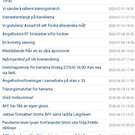
19:00
Vi sänder kvällens träningsmatch
2020-07-21 18:35
Semesterstängt på kanslierna
2020-07-17 07:13
Vi gratulerar Assad till sitt första allsvenska mål!
2020-07-16 18:56
Ängelholms FF förstärker inför hösten
2020-07-08 20:50
En konstig säsong
2020-07-04 14:48
Meddelande från en av våra sponsorer
2020-06-30 13:04
Nybörjarstrul på vår livesändning
2020-06-27 17:54
Hemmapremiär för herrarna lördag 27/6 kl 16.00. Kan ses
2020-06-26 17:54
via länk
Ängelholmsföreningar i samarbete på stan v. 33
2020-06-25 11:39
Träningsmatcher för herrarna
2020-06-18 12:18
Glad midsommar!
2020-06-18 08:56
ÄFF har fått en egen glass.
2020-06-16 13:30
Jakten fortsätter! Stötta ÄFF samt rädda Lergöken!
2020-06-15 13:51
Pandemin lever tyvärr fortfarande! Glöm inte följa FHMs
2020-06-14 20:33
riktlinjer.