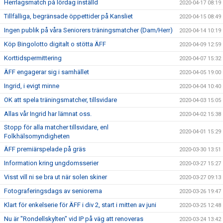
Herrlagsmatch på lördag inställd
2020-04-17 08:19
Tillfälliga, begränsade öppettider på Kansliet
2020-04-15 08:49
Ingen publik på våra Seniorers träningsmatcher (Dam/Herr)
2020-04-14 10:19
Köp Bingolotto digitalt o stötta ÄFF
2020-04-09 12:59
Korttidspermittering
2020-04-07 15:32
ÄFF engagerar sig i samhället
2020-04-05 19:00
Ingrid, i evigt minne
2020-04-04 10:40
OK att spela träningsmatcher, tillsvidare
2020-04-03 15:05
Allas vår Ingrid har lämnat oss.
2020-04-02 15:38
Stopp för alla matcher tillsvidare, enl
2020-04-01 15:29
Folkhälsomyndigheten
ÄFF premiärspelade på gräs
2020-03-30 13:51
Information kring ungdomsserier
2020-03-27 15:27
Visst vill ni se bra ut när solen skiner
2020-03-27 09:13
Fotograferingsdags av seniorerna
2020-03-26 19:47
Klart för enkelserie för ÄFF i div 2, start i mitten av juni
2020-03-25 12:48
Nu är "Rondellskylten" vid IP på väg att renoveras
2020-03-24 13:42