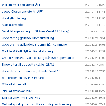
William Kvist ansluter till ÄFF
2021-01-16 16:22
Jacob Olsson ansluter till ÄFF
2021-01-14 11:41
Uppflyttad talang
2021-01-14 11:33
Maja återvänder.
2021-01-13 11:42
Särskild anpassning för Skåne - Covid 19 (tillägg)
2020-12-30 07:56
Uppdatering gällande utomhusträning !
2020-12-29 09:51
Uppdatering gällande pandemin från kommunen
2020-12-21 16:05
God Jul & Gott Nytt År! Kansliet stängt!
2020-12-21 12:31
Grattis Annika! Du vann en korg från ICA Supermarket.
2020-12-21 11:02
Bingolotter till Uppesittarkvällen 23/12
2020-12-17 08:54
Uppdaterad information gällande Covid-19
2020-12-16 07:55
ÄFF presenterar ny P16-tränare
2020-12-09 11:10
Gilla lokal handel!
2020-12-08 12:56
P19 i Allsvenskan 2021
2020-12-04 15:27
Emil Karemo ny tränare i P15
2020-12-01 10:35
Ge bort sport i jul och stötta samtidigt vår förening!
2020-12-01 07:47