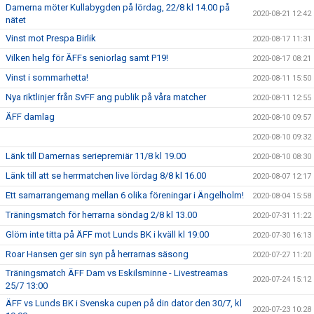
Damerna möter Kullabygden på lördag, 22/8 kl 14.00 på
2020-08-21 12:42
nätet
Vinst mot Prespa Birlik
2020-08-17 11:31
Vilken helg för ÄFFs seniorlag samt P19!
2020-08-17 08:21
Vinst i sommarhetta!
2020-08-11 15:50
Nya riktlinjer från SvFF ang publik på våra matcher
2020-08-11 12:55
ÄFF damlag
2020-08-10 09:57
2020-08-10 09:32
Länk till Damernas seriepremiär 11/8 kl 19.00
2020-08-10 08:30
Länk till att se herrmatchen live lördag 8/8 kl 16.00
2020-08-07 12:17
Ett samarrangemang mellan 6 olika föreningar i Ängelholm!
2020-08-04 15:58
Träningsmatch för herrarna söndag 2/8 kl 13.00
2020-07-31 11:22
Glöm inte titta på ÄFF mot Lunds BK i kväll kl 19:00
2020-07-30 16:13
Roar Hansen ger sin syn på herrarnas säsong
2020-07-27 11:20
Träningsmatch ÄFF Dam vs Eskilsminne - Livestreamas
2020-07-24 15:12
25/7 13:00
ÄFF vs Lunds BK i Svenska cupen på din dator den 30/7, kl
2020-07-23 10:28