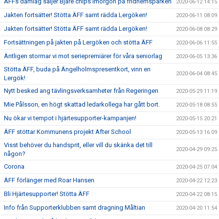
ÄFFs damlag säljer Bjäre chips imorgon på fridhemsparken
2020-06-12 14:15
Jakten fortsätter! Stötta ÄFF samt rädda Lergöken!
2020-06-11 08:09
Jakten fortsätter! Stötta ÄFF samt rädda Lergöken!
2020-06-08 08:29
Fortsättningen på jakten på Lergöken och stötta ÄFF
2020-06-06 11:55
Äntligen stormar vi mot seriepremiärer för våra seniorlag
2020-06-05 13:36
Stötta ÄFF, buda på Ängelholmspresentkort, vinn en
2020-06-04 08:45
Lergök!
Nytt besked ang tävlingsverksamheter från Regeringen
2020-05-29 11:19
Mie Pålsson, en högt skattad ledarkollega har gått bort.
2020-05-18 08:55
Nu ökar vi tempot i hjärtesupporter-kampanjen!
2020-05-15 20:21
ÄFF stöttar Kommunens projekt After School
2020-05-13 16:09
Visst behöver du handsprit, eller vill du skänka det till
2020-04-29 09:25
någon?
Corona
2020-04-25 07:04
ÄFF förlänger med Roar Hansen
2020-04-22 12:23
Bli Hjärtesupporter! Stötta ÄFF
2020-04-22 08:15
Info från Supporterklubben samt dragning Måltian
2020-04-20 11:54