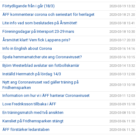
Förtydligande från i går (18/3)
2020-03-19 13:32
ÄFF kommenterar corona och seriestart för herrlaget
2020-03-18 21:20
Lite info vad som beslutades på Årsmötet!
2020-03-18 15:41
Föreningsdagar på Intersport 23-29 mars
2020-03-18 10:30
Årsmötet klart! Vem fick Lappens pris?
2020-03-17 20:33
Info in English about Corona
2020-03-16 14:16
Spela hemmamatcher ute ang Coronaviruset?
2020-03-16 10:15
Björn Westerblad avslutar sin fotbollskarriär
2020-03-14 13:32
Inställd Herrmatch på lördag 14/3
2020-03-13 12:00
Nytt ang Coronaviruset vad gäller träning på
2020-03-13 10:18
Fridhemsparken
Information om hur vi i ÄFF hanterar Coronaviruset
2020-03-11 12:03
Love Fredriksson tillbaka i ÄFF
2020-03-09 15:18
En träningsmatch med två ansikten
2020-03-08 15:10
Kansliet på Fridhemsparken stängt
2020-03-06 11:30
ÄFF förstärker ledarstaben
2020-03-06 11:26