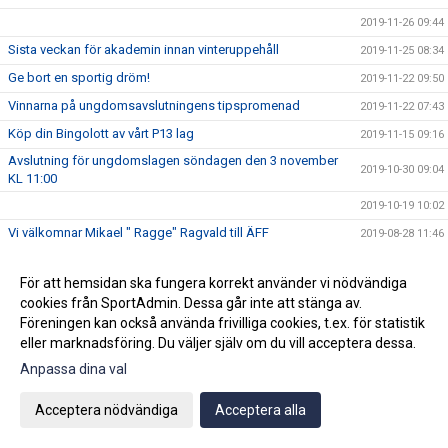
2019-11-26 09:44
Sista veckan för akademin innan vinteruppehåll
2019-11-25 08:34
Ge bort en sportig dröm!
2019-11-22 09:50
Vinnarna på ungdomsavslutningens tipspromenad
2019-11-22 07:43
Köp din Bingolott av vårt P13 lag
2019-11-15 09:16
Avslutning för ungdomslagen söndagen den 3 november
2019-10-30 09:04
KL 11:00
2019-10-19 10:02
Vi välkomnar Mikael " Ragge" Ragvald till ÄFF
2019-08-28 11:46
F17 FÖR- EM Spanien - Sverige
2019-08-18 08:20
För att hemsidan ska fungera korrekt använder vi nödvändiga
Sommarproffsläger 2019
2019-08-14 11:14
cookies från SportAdmin. Dessa går inte att stänga av.
Vinnare i 50/50 lotteriet 11/8
2019-08-14 10:21
Föreningen kan också använda frivilliga cookies, t.ex. för statistik
eller marknadsföring. Du väljer själv om du vill acceptera dessa.
ÄFF söker matchsekreterare
2019-08-14 10:18
Anpassa dina val
Angående gårdagens match i P19-Allsvenskan
2019-08-11 11:42
Kalle är på semester
2019-08-10 09:14
Acceptera nödvändiga
Acceptera alla
Klubbchefen Helena Wennerström presenterar sig
2019-08-07 08:52