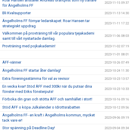
Roar Hansen anställer Andreas Granqvist som ny tränare
2023-11-15 09:37
för Ängelholms FF
Bli Kvalsupporter
2023-11-13 14:30
Ängelholms FF förnyar ledarskapet: Roar Hansen tar
2023-11-11 17:22
strategiskt uppdrag
Välkommen på provträning till vår populära tjejakademi
2023-11-06 08:03
samt till vårt nystartade damlag.
Provträning med pojkakademin!
2023-11-02 07:19
2023-11-01 08:01
ÄFF-vänner
2023-10-26 07:49
Ängelholms FF startar åter damlag!
2023-10-24 11:30
Extra föreningsstämma för val av revisor
2023-10-23 13:57
En vecka kvar! Stöd ÄFF med 300kr när du putsar dina
2023-10-23 10:33
fönster med Eriks fönsterputs!
Förboka din gran och stötta ÄFF och samhället i stort!
2023-10-16 09:16
Stöd ÄFF o köpa Julkalender o Idrottsrabatten
2023-10-12 09:56
Ängelholms FF- en kraft i Ängelholms kommun, mycket
2023-09-06 09:19
tack vare er!
Stor spänning på Deadline Day!
2023-09-04 09:34