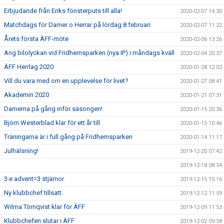
Erbjudande från Eriks fönsterputs till alla!
2020-02-07 14:30
Matchdags för Damer o Herrar på lördag 8 februari
2020-02-07 11:22
Årets första ÄFF-möte
2020-02-06 13:26
Ang bilolyckan vid Fridhemsparken (nya IP) i måndags kväll
2020-02-04 20:37
ÄFF Herrlag 2020
2020-01-28 12:02
Vill du vara med om en upplevelse för livet?
2020-01-27 08:41
Akademin 2020
2020-01-21 07:31
Damerna på gång inför säsongen!
2020-01-15 20:36
Björn Westerblad klar för ett år till
2020-01-15 10:46
Träningarna är i full gång på Fridhemsparken
2020-01-14 11:17
Julhälsning!
2019-12-20 07:42
2019-12-18 08:54
3:e advent=3 stjärnor
2019-12-15 15:16
Ny klubbchef tillsatt.
2019-12-12 11:59
Wilma Törnqvist klar för ÄFF
2019-12-09 11:53
Klubbchefen slutar i ÄFF
2019-12-02 09:58