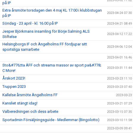
2023-05-02 11:02
på IP
Extra årsmöte torsdagen den 4 maj KL 17:00 i klubbstugan
2023-04-24 07:30
på IP
Söndag - 23 april - kl. 16.00 på IP
2023-04-21 08:49
Jesper Björkmans insamling för Börje Salming ALS
2023-04-12 17:22
Stiftelse
Helsingborgs IF och Ängelholms FF fördjupar sitt
2023-04-06 12:04
sportsliga samarbete
2023-04-01 16:46
Sto&#776;tta ÄFF och streama massor av sport pa&#778;
2023-03-31 11:44
C More!
Årskort 2023!
2023-03-23 11:10
Truppen 2023
2023-03-23 07:40
Kallelse årsmöte Ängelholms FF
2023-03-23
Kansliet stängt idag!
2023-03-21 07:29
Valberedningen och dess arbete
2023-03-15 07:35
Sportadmin Försäljningsguide - Medlemmar (Bingolotto)
2023-03-10 11:58
2023-03-09 09:41