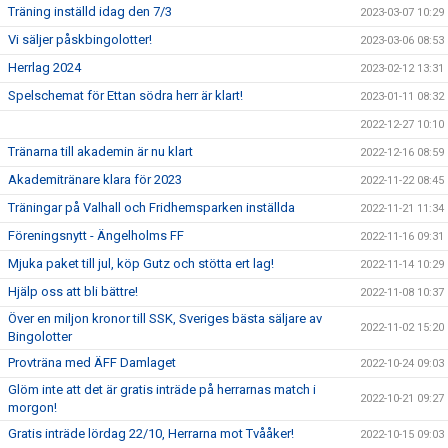
Träning inställd idag den 7/3
2023-03-07 10:29
Vi säljer påskbingolotter!
2023-03-06 08:53
Herrlag 2024
2023-02-12 13:31
Spelschemat för Ettan södra herr är klart!
2023-01-11 08:32
2022-12-27 10:10
Tränarna till akademin är nu klart
2022-12-16 08:59
Akademitränare klara för 2023
2022-11-22 08:45
Träningar på Valhall och Fridhemsparken inställda
2022-11-21 11:34
Föreningsnytt - Ängelholms FF
2022-11-16 09:31
Mjuka paket till jul, köp Gutz och stötta ert lag!
2022-11-14 10:29
Hjälp oss att bli bättre!
2022-11-08 10:37
Över en miljon kronor till SSK, Sveriges bästa säljare av
2022-11-02 15:20
Bingolotter
Provträna med ÄFF Damlaget
2022-10-24 09:03
Glöm inte att det är gratis inträde på herrarnas match i
2022-10-21 09:27
morgon!
Gratis inträde lördag 22/10, Herrarna mot Tvååker!
2022-10-15 09:03