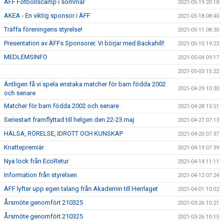
ÄFF Fotbollscamp i sommar
2021-05-19 20:18
AKEA - En viktig sponsor i ÄFF
2021-05-18 08:40
Träffa föreningens styrelse!
2021-05-11 08:30
Presentation av ÄFFs Sponsorer. Vi börjar med Backahill!
2021-05-10 19:23
MEDLEMSINFO
2021-05-04 09:17
2021-05-03 15:22
Äntligen få vi spela enstaka matcher för barn födda 2002
2021-04-29 10:30
och senare
Matcher för barn födda 2002 och senare
2021-04-28 15:51
Seriestart framflyttad till helgen den 22-23 maj
2021-04-27 07:13
HÄLSA, RÖRELSE, IDROTT OCH KUNSKAP
2021-04-20 07:37
Knattepremiär
2021-04-19 07:39
Nya lock från EcoRetur
2021-04-14 11:11
Information från styrelsen
2021-04-12 07:24
ÄFF lyfter upp egen talang från Akademin till Herrlaget
2021-04-01 10:02
Årsmöte genomfört 210325
2021-03-26 10:21
Årsmöte genomfört 210325
2021-03-26 10:15