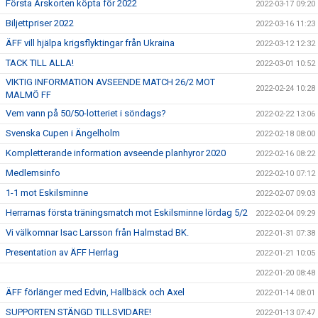
Första Årskorten köpta för 2022
2022-03-17 09:20
Biljettpriser 2022
2022-03-16 11:23
ÄFF vill hjälpa krigsflyktingar från Ukraina
2022-03-12 12:32
TACK TILL ALLA!
2022-03-01 10:52
VIKTIG INFORMATION AVSEENDE MATCH 26/2 MOT
2022-02-24 10:28
MALMÖ FF
Vem vann på 50/50-lotteriet i söndags?
2022-02-22 13:06
Svenska Cupen i Ängelholm
2022-02-18 08:00
Kompletterande information avseende planhyror 2020
2022-02-16 08:22
Medlemsinfo
2022-02-10 07:12
1-1 mot Eskilsminne
2022-02-07 09:03
Herrarnas första träningsmatch mot Eskilsminne lördag 5/2
2022-02-04 09:29
Vi välkomnar Isac Larsson från Halmstad BK.
2022-01-31 07:38
Presentation av ÄFF Herrlag
2022-01-21 10:05
2022-01-20 08:48
ÄFF förlänger med Edvin, Hallbäck och Axel
2022-01-14 08:01
SUPPORTEN STÄNGD TILLSVIDARE!
2022-01-13 07:47