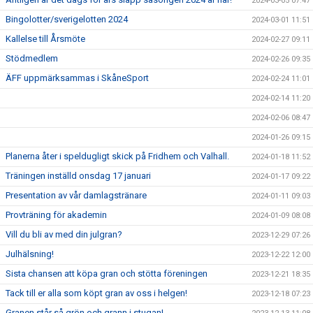
2024-03-05 07:47
Bingolotter/sverigelotten 2024
2024-03-01 11:51
Kallelse till Årsmöte
2024-02-27 09:11
Stödmedlem
2024-02-26 09:35
ÄFF uppmärksammas i SkåneSport
2024-02-24 11:01
2024-02-14 11:20
2024-02-06 08:47
2024-01-26 09:15
Planerna åter i speldugligt skick på Fridhem och Valhall.
2024-01-18 11:52
Träningen inställd onsdag 17 januari
2024-01-17 09:22
Presentation av vår damlagstränare
2024-01-11 09:03
Provträning för akademin
2024-01-09 08:08
Vill du bli av med din julgran?
2023-12-29 07:26
Julhälsning!
2023-12-22 12:00
Sista chansen att köpa gran och stötta föreningen
2023-12-21 18:35
Tack till er alla som köpt gran av oss i helgen!
2023-12-18 07:23
Granen står så grön och grann i stugan!