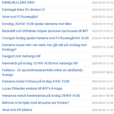
KANELBULLENS DAG!
2020-09-25 10:52
Damlaget klara för division 2!
2020-09-23 22:01
Vinst mot FC Rosengård
2020-09-22 16:02
Söndag, 20/9 kl 16.00 spelar damerna mot Nike
2020-09-19 18:52
Backahill och Stiftelsen Gripen sponsrar nya bussar till ÄFF
2020-09-19 06:21
I morgon lördag spelar herrarna mot FC Rosengård kl 16.00
2020-09-18 09:33
Damerna sopar rent i sin serie. Hur går det på onsdag mot
2020-09-14 10:40
Kvidinge?
Oavgjort mot Varbergs GIF
2020-09-12 19:58
Herrmatch på lördag 12/9 kl 16.00 mot Varbergs GIF
2020-09-10 12:10
Federico - En sportintresserad kille söker en värdfamilj i
2020-09-07 08:30
Sverige
Damerna möter Fortuna på lördag 5/9 kl 15.00
2020-09-04 15:01
Lucas Ohlander ansluter till ÄFF’s A-trupp
2020-09-03 16:58
Herrarnas match livestreamas på lördag 29/8 kl 16.00
2020-08-27 08:38
Behöver ni ha hjälp med att putsa era fönster?
2020-08-25 10:58
Vinst mot IFK Malmö
2020-08-24 15:32