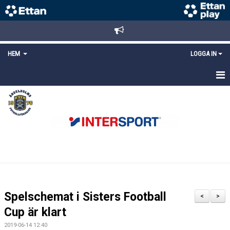
HEM
LOGGA IN
STARTSIDA
NYHETER
ANMÄLAN/REGISTRERING
POLICYS
FÖRKÖP BILJETTER
Spelschemat i Sisters Football
<
>
LÄNKAR
Cup är klart
2019-06-14 12:40