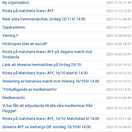
Ny organisation
2021-11-16 11:34
Rösta på matchens lirare i ÄFF
2021-11-13 13:23
Näst sista hemmamatchen, lördag 13/11 kl 14:00
2021-11-12 08:54
Tjejakademin
2021-11-10 09:17
Varning !!
2021-10-28 09:55
Höstcupen blev en succé!!
2021-10-24 18:37
Rösta på matchens lirare i ÄFF på dagens match mot
2021-10-23 12:41
Torslanda.
Länk att streama herrmatchen på lördag 23/10
2021-10-21 10:51
Rösta på Matchens lirare i ÄFF, 16/10 start kl 14.00
2021-10-16 12:23
Streaming av herrarnas match mot Vinberg 16/10 kl 14.00
2021-10-15 10:11
”Förtydligande av medlemsinfo!
2021-10-13 13:31
Medlemsinfo
2021-10-13 06:48
Vi har fått ett erbjudande till alla våra medlemmar från
2021-10-12 13:34
Flügger!
Rösta på matchens lirare i ÄFF, 10/10. Matchstart kl 14.00
2021-10-10 11:04
Streama ÄFF vs Varbergs GIF söndag 10/10 kl 14:00
2021-10-10 08:05