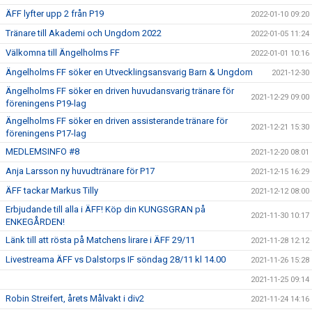
ÄFF lyfter upp 2 från P19
2022-01-10 09:20
Tränare till Akademi och Ungdom 2022
2022-01-05 11:24
Välkomna till Ängelholms FF
2022-01-01 10:16
Ängelholms FF söker en Utvecklingsansvarig Barn & Ungdom
2021-12-30
Ängelholms FF söker en driven huvudansvarig tränare för
2021-12-29 09:00
föreningens P19-lag
Ängelholms FF söker en driven assisterande tränare för
2021-12-21 15:30
föreningens P17-lag
MEDLEMSINFO #8
2021-12-20 08:01
Anja Larsson ny huvudtränare för P17
2021-12-15 16:29
ÄFF tackar Markus Tilly
2021-12-12 08:00
Erbjudande till alla i ÄFF! Köp din KUNGSGRAN på
2021-11-30 10:17
ENKEGÅRDEN!
Länk till att rösta på Matchens lirare i ÄFF 29/11
2021-11-28 12:12
Livestreama ÄFF vs Dalstorps IF söndag 28/11 kl 14.00
2021-11-26 15:28
2021-11-25 09:14
Robin Streifert, årets Målvakt i div2
2021-11-24 14:16