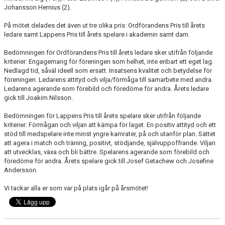
Johansson Hernius (2).
På mötet delades det även ut tre olika pris: Ordförandens Pris till årets
ledare samt Lappens Pris till årets spelare i akademin samt dam.
Bedömningen för Ordförandens Pris till årets ledare sker utifrån följande
kriterier: Engagemang för föreningen som helhet, inte enbart ett eget lag.
Nedlagd tid, såväl ideell som ersatt. Insatsens kvalitet och betydelse för
föreningen. Ledarens attityd och vilja/förmåga till samarbete med andra.
Ledarens agerande som förebild och föredöme för andra. Årets ledare
gick till Joakim Nilsson.
Bedömningen för Lappens Pris till årets spelare sker utifrån följande
kriterier: Förmågan och viljan att kämpa för laget. En positiv attityd och ett
stöd till medspelare inte minst yngre kamrater, på och utanför plan. Sättet
att agera i match och träning, positivt, stödjande, självuppoffrande. Viljan
att utvecklas, växa och bli bättre. Spelarens agerande som förebild och
föredöme för andra. Årets spelare gick till Josef Getachew och Josefine
Andersson.
Vi tackar alla er som var på plats igår på årsmötet!