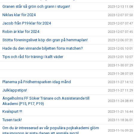
Granen står så grön och grann i stugan!
2023-12-13 11:08
Niklas klar för 2024
2023-12-07 07:50
Jacob från P19 klar för 2024
2023-12-07 07:47
Robin är klar för 2024
2023-12-07 07:45
Stötta föreningslivet köp din gran på hemmaplan!
2023-12-06 07:31
Hade du den vinnande biljetten förra matchen?
2023-12-05 10:01
Tips och råd för träning i kallt väder
2023-12-01 10:07
2023-11-30 07:29
2023-11-28 07:59
Planerna på Fridhemsparken idag månd
2023-11-27 14:12
Julklappstips!
2023-11-27 11:29
Ängelholms FF Söker Tränare och Assisterande till
2023-11-24 08:49
Akademi (P15, P17, P19)
Kvalspurt !!!
2023-11-21 16:44
Tusen tack!
2023-11-18 06:01
Om du är intresserad av vår populära pojkakademi glöm
2023-11-16 09:25
inte imorgon är sista dagen att anmäla sig til