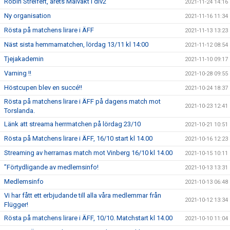
Robin Streifert, årets Målvakt i div2
2021-11-24 14:16
Ny organisation
2021-11-16 11:34
Rösta på matchens lirare i ÄFF
2021-11-13 13:23
Näst sista hemmamatchen, lördag 13/11 kl 14:00
2021-11-12 08:54
Tjejakademin
2021-11-10 09:17
Varning !!
2021-10-28 09:55
Höstcupen blev en succé!!
2021-10-24 18:37
Rösta på matchens lirare i ÄFF på dagens match mot
2021-10-23 12:41
Torslanda.
Länk att streama herrmatchen på lördag 23/10
2021-10-21 10:51
Rösta på Matchens lirare i ÄFF, 16/10 start kl 14.00
2021-10-16 12:23
Streaming av herrarnas match mot Vinberg 16/10 kl 14.00
2021-10-15 10:11
”Förtydligande av medlemsinfo!
2021-10-13 13:31
Medlemsinfo
2021-10-13 06:48
Vi har fått ett erbjudande till alla våra medlemmar från
2021-10-12 13:34
Flügger!
Rösta på matchens lirare i ÄFF, 10/10. Matchstart kl 14.00
2021-10-10 11:04