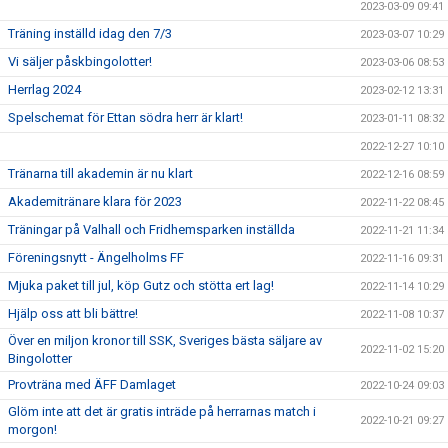
2023-03-09 09:41
Träning inställd idag den 7/3
2023-03-07 10:29
Vi säljer påskbingolotter!
2023-03-06 08:53
Herrlag 2024
2023-02-12 13:31
Spelschemat för Ettan södra herr är klart!
2023-01-11 08:32
2022-12-27 10:10
Tränarna till akademin är nu klart
2022-12-16 08:59
Akademitränare klara för 2023
2022-11-22 08:45
Träningar på Valhall och Fridhemsparken inställda
2022-11-21 11:34
Föreningsnytt - Ängelholms FF
2022-11-16 09:31
Mjuka paket till jul, köp Gutz och stötta ert lag!
2022-11-14 10:29
Hjälp oss att bli bättre!
2022-11-08 10:37
Över en miljon kronor till SSK, Sveriges bästa säljare av
2022-11-02 15:20
Bingolotter
Provträna med ÄFF Damlaget
2022-10-24 09:03
Glöm inte att det är gratis inträde på herrarnas match i
2022-10-21 09:27
morgon!