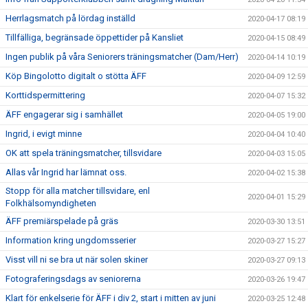
Herrlagsmatch på lördag inställd
2020-04-17 08:19
Tillfälliga, begränsade öppettider på Kansliet
2020-04-15 08:49
Ingen publik på våra Seniorers träningsmatcher (Dam/Herr)
2020-04-14 10:19
Köp Bingolotto digitalt o stötta ÄFF
2020-04-09 12:59
Korttidspermittering
2020-04-07 15:32
ÄFF engagerar sig i samhället
2020-04-05 19:00
Ingrid, i evigt minne
2020-04-04 10:40
OK att spela träningsmatcher, tillsvidare
2020-04-03 15:05
Allas vår Ingrid har lämnat oss.
2020-04-02 15:38
Stopp för alla matcher tillsvidare, enl
2020-04-01 15:29
Folkhälsomyndigheten
ÄFF premiärspelade på gräs
2020-03-30 13:51
Information kring ungdomsserier
2020-03-27 15:27
Visst vill ni se bra ut när solen skiner
2020-03-27 09:13
Fotograferingsdags av seniorerna
2020-03-26 19:47
Klart för enkelserie för ÄFF i div 2, start i mitten av juni
2020-03-25 12:48