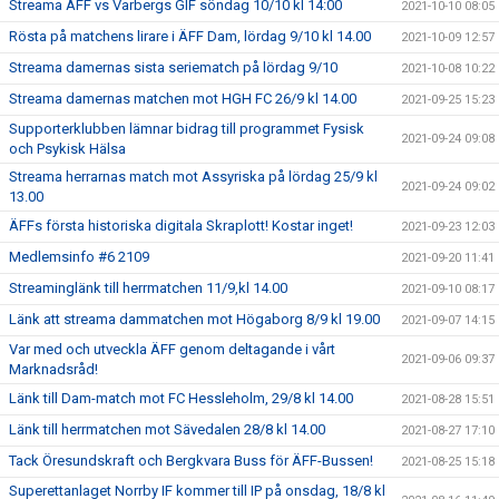
Streama ÄFF vs Varbergs GIF söndag 10/10 kl 14:00
2021-10-10 08:05
Rösta på matchens lirare i ÄFF Dam, lördag 9/10 kl 14.00
2021-10-09 12:57
Streama damernas sista seriematch på lördag 9/10
2021-10-08 10:22
Streama damernas matchen mot HGH FC 26/9 kl 14.00
2021-09-25 15:23
Supporterklubben lämnar bidrag till programmet Fysisk
2021-09-24 09:08
och Psykisk Hälsa
Streama herrarnas match mot Assyriska på lördag 25/9 kl
2021-09-24 09:02
13.00
ÄFFs första historiska digitala Skraplott! Kostar inget!
2021-09-23 12:03
Medlemsinfo #6 2109
2021-09-20 11:41
Streaminglänk till herrmatchen 11/9,kl 14.00
2021-09-10 08:17
Länk att streama dammatchen mot Högaborg 8/9 kl 19.00
2021-09-07 14:15
Var med och utveckla ÄFF genom deltagande i vårt
2021-09-06 09:37
Marknadsråd!
Länk till Dam-match mot FC Hessleholm, 29/8 kl 14.00
2021-08-28 15:51
Länk till herrmatchen mot Sävedalen 28/8 kl 14.00
2021-08-27 17:10
Tack Öresundskraft och Bergkvara Buss för ÄFF-Bussen!
2021-08-25 15:18
Superettanlaget Norrby IF kommer till IP på onsdag, 18/8 kl