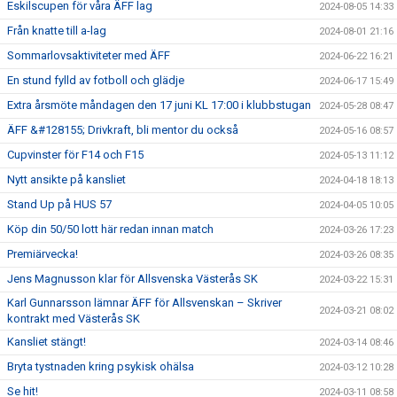
Eskilscupen för våra ÄFF lag
2024-08-05 14:33
Från knatte till a-lag
2024-08-01 21:16
Sommarlovsaktiviteter med ÄFF
2024-06-22 16:21
En stund fylld av fotboll och glädje
2024-06-17 15:49
Extra årsmöte måndagen den 17 juni KL 17:00 i klubbstugan
2024-05-28 08:47
ÄFF &#128155; Drivkraft, bli mentor du också
2024-05-16 08:57
Cupvinster för F14 och F15
2024-05-13 11:12
Nytt ansikte på kansliet
2024-04-18 18:13
Stand Up på HUS 57
2024-04-05 10:05
Köp din 50/50 lott här redan innan match
2024-03-26 17:23
Premiärvecka!
2024-03-26 08:35
Jens Magnusson klar för Allsvenska Västerås SK
2024-03-22 15:31
Karl Gunnarsson lämnar ÄFF för Allsvenskan – Skriver
2024-03-21 08:02
kontrakt med Västerås SK
Kansliet stängt!
2024-03-14 08:46
Bryta tystnaden kring psykisk ohälsa
2024-03-12 10:28
Se hit!
2024-03-11 08:58