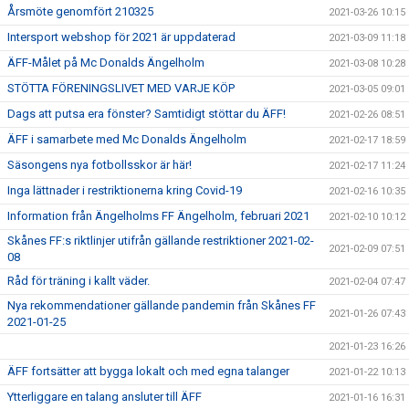
Årsmöte genomfört 210325
2021-03-26 10:15
Intersport webshop för 2021 är uppdaterad
2021-03-09 11:18
ÄFF-Målet på Mc Donalds Ängelholm
2021-03-08 10:28
STÖTTA FÖRENINGSLIVET MED VARJE KÖP
2021-03-05 09:01
Dags att putsa era fönster? Samtidigt stöttar du ÄFF!
2021-02-26 08:51
ÄFF i samarbete med Mc Donalds Ängelholm
2021-02-17 18:59
Säsongens nya fotbollsskor är här!
2021-02-17 11:24
Inga lättnader i restriktionerna kring Covid-19
2021-02-16 10:35
Information från Ängelholms FF Ängelholm, februari 2021
2021-02-10 10:12
Skånes FF:s riktlinjer utifrån gällande restriktioner 2021-02-
2021-02-09 07:51
08
Råd för träning i kallt väder.
2021-02-04 07:47
Nya rekommendationer gällande pandemin från Skånes FF
2021-01-26 07:43
2021-01-25
2021-01-23 16:26
ÄFF fortsätter att bygga lokalt och med egna talanger
2021-01-22 10:13
Ytterliggare en talang ansluter till ÄFF
2021-01-16 16:31