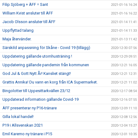
Filip Sjöberg + ÄFF = Sant
2021-01-16 16:24
William Kvist ansluter till ÄFF
2021-01-16 16:22
Jacob Olsson ansluter till ÄFF
2021-01-14 11:41
Uppflyttad talang
2021-01-14 11:33
Maja återvänder.
2021-01-13 11:42
Särskild anpassning för Skåne - Covid 19 (tillägg)
2020-12-30 07:56
Uppdatering gällande utomhusträning !
2020-12-29 09:51
Uppdatering gällande pandemin från kommunen
2020-12-21 16:05
God Jul & Gott Nytt År! Kansliet stängt!
2020-12-21 12:31
Grattis Annika! Du vann en korg från ICA Supermarket.
2020-12-21 11:02
Bingolotter till Uppesittarkvällen 23/12
2020-12-17 08:54
Uppdaterad information gällande Covid-19
2020-12-16 07:55
ÄFF presenterar ny P16-tränare
2020-12-09 11:10
Gilla lokal handel!
2020-12-08 12:56
P19 i Allsvenskan 2021
2020-12-04 15:27
Emil Karemo ny tränare i P15
2020-12-01 10:35