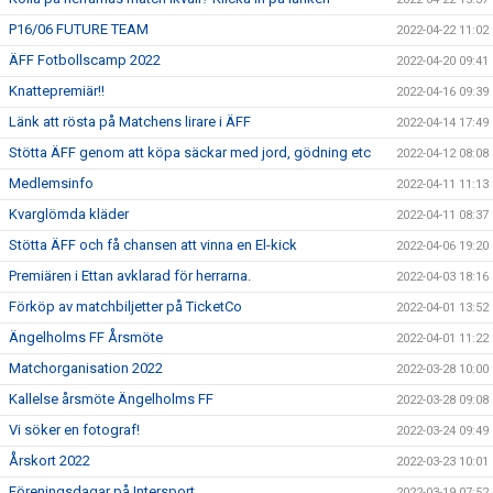
P16/06 FUTURE TEAM
2022-04-22 11:02
ÄFF Fotbollscamp 2022
2022-04-20 09:41
Knattepremiär!!
2022-04-16 09:39
Länk att rösta på Matchens lirare i ÄFF
2022-04-14 17:49
Stötta ÄFF genom att köpa säckar med jord, gödning etc
2022-04-12 08:08
Medlemsinfo
2022-04-11 11:13
Kvarglömda kläder
2022-04-11 08:37
Stötta ÄFF och få chansen att vinna en El-kick
2022-04-06 19:20
Premiären i Ettan avklarad för herrarna.
2022-04-03 18:16
Förköp av matchbiljetter på TicketCo
2022-04-01 13:52
Ängelholms FF Årsmöte
2022-04-01 11:22
Matchorganisation 2022
2022-03-28 10:00
Kallelse årsmöte Ängelholms FF
2022-03-28 09:08
Vi söker en fotograf!
2022-03-24 09:49
Årskort 2022
2022-03-23 10:01
Föreningsdagar på Intersport
2022-03-19 07:52