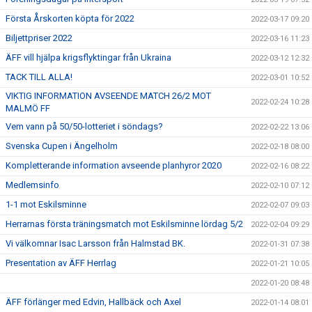
Första Årskorten köpta för 2022
2022-03-17 09:20
Biljettpriser 2022
2022-03-16 11:23
ÄFF vill hjälpa krigsflyktingar från Ukraina
2022-03-12 12:32
TACK TILL ALLA!
2022-03-01 10:52
VIKTIG INFORMATION AVSEENDE MATCH 26/2 MOT
2022-02-24 10:28
MALMÖ FF
Vem vann på 50/50-lotteriet i söndags?
2022-02-22 13:06
Svenska Cupen i Ängelholm
2022-02-18 08:00
Kompletterande information avseende planhyror 2020
2022-02-16 08:22
Medlemsinfo
2022-02-10 07:12
1-1 mot Eskilsminne
2022-02-07 09:03
Herrarnas första träningsmatch mot Eskilsminne lördag 5/2
2022-02-04 09:29
Vi välkomnar Isac Larsson från Halmstad BK.
2022-01-31 07:38
Presentation av ÄFF Herrlag
2022-01-21 10:05
2022-01-20 08:48
ÄFF förlänger med Edvin, Hallbäck och Axel
2022-01-14 08:01