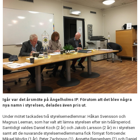
MEDLEMS OCH TRÄNINGSAVGIFTER
Igår var det årsmöte på Ängelholms IP. Förutom att det blev några
nya namn i styrelsen, delades även pris ut.
Under mötet tackades två styrelsemedlemmar: Håkan Svensson och
Magnus Leeman, som har valt att lämna styrelsen efter sin tvåårsperiod.
Samtidigt valdes Daniel Koch (2 år) och Jakob Larsson (2 år) in i styrelsen
samt att de nuvarande styrelsemedlemmarna fick förnyat förtroende:
Mikael Modig (1 år), Peter Zachrison (1), Annette Bergenhem (2) och Daniel