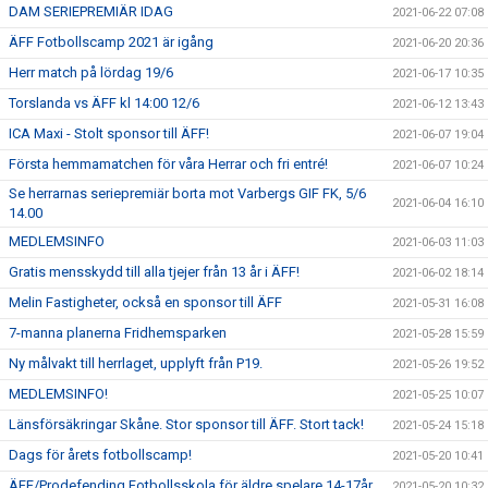
DAM SERIEPREMIÄR IDAG
2021-06-22 07:08
ÄFF Fotbollscamp 2021 är igång
2021-06-20 20:36
Herr match på lördag 19/6
2021-06-17 10:35
Torslanda vs ÄFF kl 14:00 12/6
2021-06-12 13:43
ICA Maxi - Stolt sponsor till ÄFF!
2021-06-07 19:04
Första hemmamatchen för våra Herrar och fri entré!
2021-06-07 10:24
Se herrarnas seriepremiär borta mot Varbergs GIF FK, 5/6
2021-06-04 16:10
14.00
MEDLEMSINFO
2021-06-03 11:03
Gratis mensskydd till alla tjejer från 13 år i ÄFF!
2021-06-02 18:14
Melin Fastigheter, också en sponsor till ÄFF
2021-05-31 16:08
7-manna planerna Fridhemsparken
2021-05-28 15:59
Ny målvakt till herrlaget, upplyft från P19.
2021-05-26 19:52
MEDLEMSINFO!
2021-05-25 10:07
Länsförsäkringar Skåne. Stor sponsor till ÄFF. Stort tack!
2021-05-24 15:18
Dags för årets fotbollscamp!
2021-05-20 10:41
ÄFF/Prodefending Fotbollsskola för äldre spelare 14-17år
2021-05-20 10:32