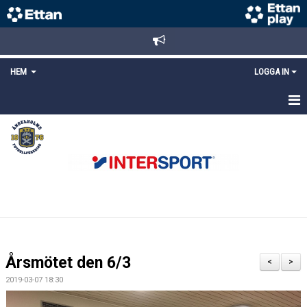
HEM
LOGGA IN
STARTSIDA
NYHETER
ANMÄLAN/REGISTRERING
POLICYS
FÖRKÖP BILJETTER
Årsmötet den 6/3
<
>
LÄNKAR
2019-03-07 18:30