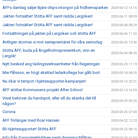
ÄFFs damlag säljer Bjäre chips imorgon på fridhemsparken
2020-06-12 14:15
Jakten fortsätter! Stötta ÄFF samt rädda Lergöken!
2020-06-11 08:09
Jakten fortsätter! Stötta ÄFF samt rädda Lergöken!
2020-06-08 08:29
Fortsättningen på jakten på Lergöken och stötta ÄFF
2020-06-06 11:55
Äntligen stormar vi mot seriepremiärer för våra seniorlag
2020-06-05 13:36
Stötta ÄFF, buda på Ängelholmspresentkort, vinn en
2020-06-04 08:45
Lergök!
Nytt besked ang tävlingsverksamheter från Regeringen
2020-05-29 11:19
Mie Pålsson, en högt skattad ledarkollega har gått bort.
2020-05-18 08:55
Nu ökar vi tempot i hjärtesupporter-kampanjen!
2020-05-15 20:21
ÄFF stöttar Kommunens projekt After School
2020-05-13 16:09
Visst behöver du handsprit, eller vill du skänka det till
2020-04-29 09:25
någon?
Corona
2020-04-25 07:04
ÄFF förlänger med Roar Hansen
2020-04-22 12:23
Bli Hjärtesupporter! Stötta ÄFF
2020-04-22 08:15
Info från Supporterklubben samt dragning Måltian
2020-04-20 11:54