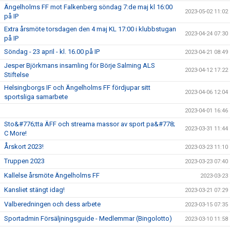
Ängelholms FF mot Falkenberg söndag 7:de maj kl 16:00
2023-05-02 11:02
på IP
Extra årsmöte torsdagen den 4 maj KL 17:00 i klubbstugan
2023-04-24 07:30
på IP
Söndag - 23 april - kl. 16.00 på IP
2023-04-21 08:49
Jesper Björkmans insamling för Börje Salming ALS
2023-04-12 17:22
Stiftelse
Helsingborgs IF och Ängelholms FF fördjupar sitt
2023-04-06 12:04
sportsliga samarbete
2023-04-01 16:46
Sto&#776;tta ÄFF och streama massor av sport pa&#778;
2023-03-31 11:44
C More!
Årskort 2023!
2023-03-23 11:10
Truppen 2023
2023-03-23 07:40
Kallelse årsmöte Ängelholms FF
2023-03-23
Kansliet stängt idag!
2023-03-21 07:29
Valberedningen och dess arbete
2023-03-15 07:35
Sportadmin Försäljningsguide - Medlemmar (Bingolotto)
2023-03-10 11:58