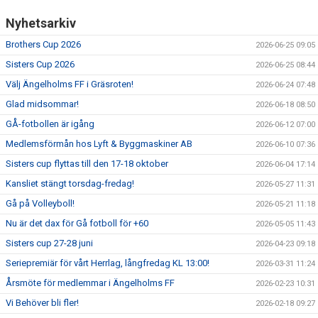
Nyhetsarkiv
Brothers Cup 2026
2026-06-25 09:05
Sisters Cup 2026
2026-06-25 08:44
Välj Ängelholms FF i Gräsroten!
2026-06-24 07:48
Glad midsommar!
2026-06-18 08:50
GÅ-fotbollen är igång
2026-06-12 07:00
Medlemsförmån hos Lyft & Byggmaskiner AB
2026-06-10 07:36
Sisters cup flyttas till den 17-18 oktober
2026-06-04 17:14
Kansliet stängt torsdag-fredag!
2026-05-27 11:31
Gå på Volleyboll!
2026-05-21 11:18
Nu är det dax för Gå fotboll för +60
2026-05-05 11:43
Sisters cup 27-28 juni
2026-04-23 09:18
Seriepremiär för vårt Herrlag, långfredag KL 13:00!
2026-03-31 11:24
Årsmöte för medlemmar i Ängelholms FF
2026-02-23 10:31
Vi Behöver bli fler!
2026-02-18 09:27