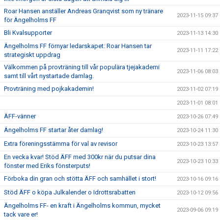
Roar Hansen anställer Andreas Granqvist som ny tränare
2023-11-15 09:37
för Ängelholms FF
Bli Kvalsupporter
2023-11-13 14:30
Ängelholms FF förnyar ledarskapet: Roar Hansen tar
2023-11-11 17:22
strategiskt uppdrag
Välkommen på provträning till vår populära tjejakademi
2023-11-06 08:03
samt till vårt nystartade damlag.
Provträning med pojkakademin!
2023-11-02 07:19
2023-11-01 08:01
ÄFF-vänner
2023-10-26 07:49
Ängelholms FF startar åter damlag!
2023-10-24 11:30
Extra föreningsstämma för val av revisor
2023-10-23 13:57
En vecka kvar! Stöd ÄFF med 300kr när du putsar dina
2023-10-23 10:33
fönster med Eriks fönsterputs!
Förboka din gran och stötta ÄFF och samhället i stort!
2023-10-16 09:16
Stöd ÄFF o köpa Julkalender o Idrottsrabatten
2023-10-12 09:56
Ängelholms FF- en kraft i Ängelholms kommun, mycket
2023-09-06 09:19
tack vare er!