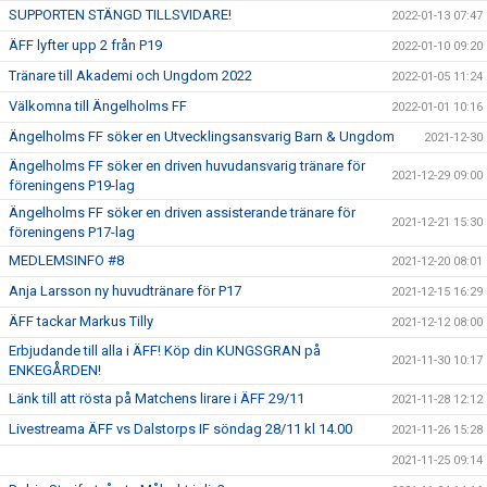
SUPPORTEN STÄNGD TILLSVIDARE!
2022-01-13 07:47
ÄFF lyfter upp 2 från P19
2022-01-10 09:20
Tränare till Akademi och Ungdom 2022
2022-01-05 11:24
Välkomna till Ängelholms FF
2022-01-01 10:16
Ängelholms FF söker en Utvecklingsansvarig Barn & Ungdom
2021-12-30
Ängelholms FF söker en driven huvudansvarig tränare för
2021-12-29 09:00
föreningens P19-lag
Ängelholms FF söker en driven assisterande tränare för
2021-12-21 15:30
föreningens P17-lag
MEDLEMSINFO #8
2021-12-20 08:01
Anja Larsson ny huvudtränare för P17
2021-12-15 16:29
ÄFF tackar Markus Tilly
2021-12-12 08:00
Erbjudande till alla i ÄFF! Köp din KUNGSGRAN på
2021-11-30 10:17
ENKEGÅRDEN!
Länk till att rösta på Matchens lirare i ÄFF 29/11
2021-11-28 12:12
Livestreama ÄFF vs Dalstorps IF söndag 28/11 kl 14.00
2021-11-26 15:28
2021-11-25 09:14