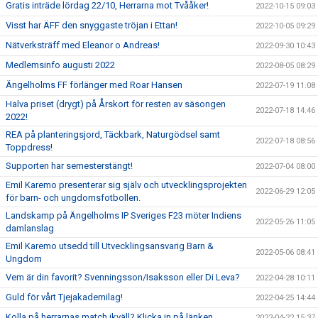
Gratis inträde lördag 22/10, Herrarna mot Tvååker!
2022-10-15 09:03
Visst har ÄFF den snyggaste tröjan i Ettan!
2022-10-05 09:29
Nätverksträff med Eleanor o Andreas!
2022-09-30 10:43
Medlemsinfo augusti 2022
2022-08-05 08:29
Ängelholms FF förlänger med Roar Hansen
2022-07-19 11:08
Halva priset (drygt) på Årskort för resten av säsongen
2022-07-18 14:46
2022!
REA på planteringsjord, Täckbark, Naturgödsel samt
2022-07-18 08:56
Toppdress!
Supporten har semesterstängt!
2022-07-04 08:00
Emil Karemo presenterar sig själv och utvecklingsprojekten
2022-06-29 12:05
för barn- och ungdomsfotbollen.
Landskamp på Ängelholms IP Sveriges F23 möter Indiens
2022-05-26 11:05
damlanslag
Emil Karemo utsedd till Utvecklingsansvarig Barn &
2022-05-06 08:41
Ungdom
Vem är din favorit? Svenningsson/Isaksson eller Di Leva?
2022-04-28 10:11
Guld för vårt Tjejakademilag!
2022-04-25 14:44
Kolla på herrarnas match ikväll? Klicka in på länken
2022-04-22 15:37