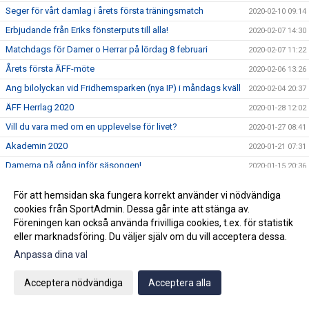
Seger för vårt damlag i årets första träningsmatch
2020-02-10 09:14
Erbjudande från Eriks fönsterputs till alla!
2020-02-07 14:30
Matchdags för Damer o Herrar på lördag 8 februari
2020-02-07 11:22
Årets första ÄFF-möte
2020-02-06 13:26
Ang bilolyckan vid Fridhemsparken (nya IP) i måndags kväll
2020-02-04 20:37
ÄFF Herrlag 2020
2020-01-28 12:02
Vill du vara med om en upplevelse för livet?
2020-01-27 08:41
Akademin 2020
2020-01-21 07:31
Damerna på gång inför säsongen!
2020-01-15 20:36
Björn Westerblad klar för ett år till
2020-01-15 10:46
För att hemsidan ska fungera korrekt använder vi nödvändiga
Träningarna är i full gång på Fridhemsparken
2020-01-14 11:17
cookies från SportAdmin. Dessa går inte att stänga av.
Föreningen kan också använda frivilliga cookies, t.ex. för statistik
Julhälsning!
2019-12-20 07:42
eller marknadsföring. Du väljer själv om du vill acceptera dessa.
2019-12-18 08:54
Anpassa dina val
3:e advent=3 stjärnor
2019-12-15 15:16
Ny klubbchef tillsatt.
2019-12-12 11:59
Acceptera nödvändiga
Acceptera alla
Wilma Törnqvist klar för ÄFF
2019-12-09 11:53