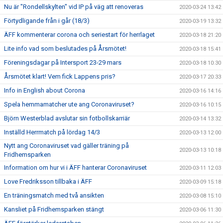
Nu är "Rondellskylten" vid IP på väg att renoveras
2020-03-24 13:42
Förtydligande från i går (18/3)
2020-03-19 13:32
ÄFF kommenterar corona och seriestart för herrlaget
2020-03-18 21:20
Lite info vad som beslutades på Årsmötet!
2020-03-18 15:41
Föreningsdagar på Intersport 23-29 mars
2020-03-18 10:30
Årsmötet klart! Vem fick Lappens pris?
2020-03-17 20:33
Info in English about Corona
2020-03-16 14:16
Spela hemmamatcher ute ang Coronaviruset?
2020-03-16 10:15
Björn Westerblad avslutar sin fotbollskarriär
2020-03-14 13:32
Inställd Herrmatch på lördag 14/3
2020-03-13 12:00
Nytt ang Coronaviruset vad gäller träning på
2020-03-13 10:18
Fridhemsparken
Information om hur vi i ÄFF hanterar Coronaviruset
2020-03-11 12:03
Love Fredriksson tillbaka i ÄFF
2020-03-09 15:18
En träningsmatch med två ansikten
2020-03-08 15:10
Kansliet på Fridhemsparken stängt
2020-03-06 11:30