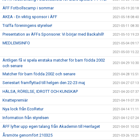
ÄFF Fotbollscamp i sommar
2021-05-19 20:18
AKEA - En viktig sponsor i ÄFF
2021-05-18 08:40
Träffa föreningens styrelse!
2021-05-11 08:30
Presentation av ÄFFs Sponsorer. Vi börjar med Backahill!
2021-05-10 19:23
MEDLEMSINFO
2021-05-04 09:17
2021-05-03 15:22
Äntligen få vi spela enstaka matcher för barn födda 2002
2021-04-29 10:30
och senare
Matcher för barn födda 2002 och senare
2021-04-28 15:51
Seriestart framflyttad till helgen den 22-23 maj
2021-04-27 07:13
HÄLSA, RÖRELSE, IDROTT OCH KUNSKAP
2021-04-20 07:37
Knattepremiär
2021-04-19 07:39
Nya lock från EcoRetur
2021-04-14 11:11
Information från styrelsen
2021-04-12 07:24
ÄFF lyfter upp egen talang från Akademin till Herrlaget
2021-04-01 10:02
Årsmöte genomfört 210325
2021-03-26 10:21