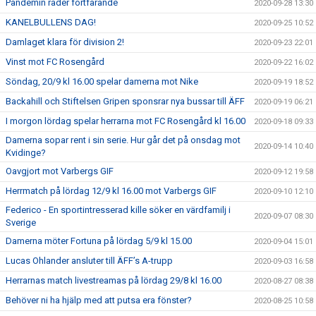
Pandemin råder fortfarande
2020-09-28 13:30
KANELBULLENS DAG!
2020-09-25 10:52
Damlaget klara för division 2!
2020-09-23 22:01
Vinst mot FC Rosengård
2020-09-22 16:02
Söndag, 20/9 kl 16.00 spelar damerna mot Nike
2020-09-19 18:52
Backahill och Stiftelsen Gripen sponsrar nya bussar till ÄFF
2020-09-19 06:21
I morgon lördag spelar herrarna mot FC Rosengård kl 16.00
2020-09-18 09:33
Damerna sopar rent i sin serie. Hur går det på onsdag mot
2020-09-14 10:40
Kvidinge?
Oavgjort mot Varbergs GIF
2020-09-12 19:58
Herrmatch på lördag 12/9 kl 16.00 mot Varbergs GIF
2020-09-10 12:10
Federico - En sportintresserad kille söker en värdfamilj i
2020-09-07 08:30
Sverige
Damerna möter Fortuna på lördag 5/9 kl 15.00
2020-09-04 15:01
Lucas Ohlander ansluter till ÄFF’s A-trupp
2020-09-03 16:58
Herrarnas match livestreamas på lördag 29/8 kl 16.00
2020-08-27 08:38
Behöver ni ha hjälp med att putsa era fönster?
2020-08-25 10:58