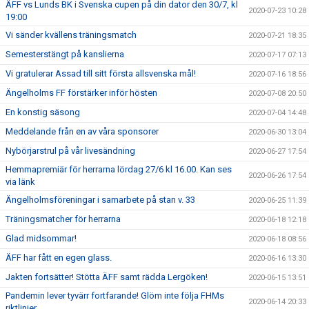
ÄFF vs Lunds BK i Svenska cupen på din dator den 30/7, kl
2020-07-23 10:28
19:00
Vi sänder kvällens träningsmatch
2020-07-21 18:35
Semesterstängt på kanslierna
2020-07-17 07:13
Vi gratulerar Assad till sitt första allsvenska mål!
2020-07-16 18:56
Ängelholms FF förstärker inför hösten
2020-07-08 20:50
En konstig säsong
2020-07-04 14:48
Meddelande från en av våra sponsorer
2020-06-30 13:04
Nybörjarstrul på vår livesändning
2020-06-27 17:54
Hemmapremiär för herrarna lördag 27/6 kl 16.00. Kan ses
2020-06-26 17:54
via länk
Ängelholmsföreningar i samarbete på stan v. 33
2020-06-25 11:39
Träningsmatcher för herrarna
2020-06-18 12:18
Glad midsommar!
2020-06-18 08:56
ÄFF har fått en egen glass.
2020-06-16 13:30
Jakten fortsätter! Stötta ÄFF samt rädda Lergöken!
2020-06-15 13:51
Pandemin lever tyvärr fortfarande! Glöm inte följa FHMs
2020-06-14 20:33
riktlinjer.