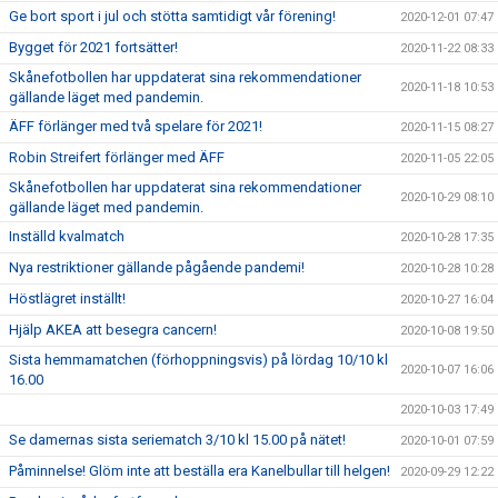
Ge bort sport i jul och stötta samtidigt vår förening!
2020-12-01 07:47
Bygget för 2021 fortsätter!
2020-11-22 08:33
Skånefotbollen har uppdaterat sina rekommendationer
2020-11-18 10:53
gällande läget med pandemin.
ÄFF förlänger med två spelare för 2021!
2020-11-15 08:27
Robin Streifert förlänger med ÄFF
2020-11-05 22:05
Skånefotbollen har uppdaterat sina rekommendationer
2020-10-29 08:10
gällande läget med pandemin.
Inställd kvalmatch
2020-10-28 17:35
Nya restriktioner gällande pågående pandemi!
2020-10-28 10:28
Höstlägret inställt!
2020-10-27 16:04
Hjälp AKEA att besegra cancern!
2020-10-08 19:50
Sista hemmamatchen (förhoppningsvis) på lördag 10/10 kl
2020-10-07 16:06
16.00
2020-10-03 17:49
Se damernas sista seriematch 3/10 kl 15.00 på nätet!
2020-10-01 07:59
Påminnelse! Glöm inte att beställa era Kanelbullar till helgen!
2020-09-29 12:22