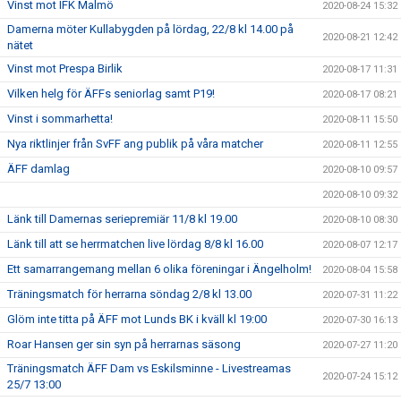
Vinst mot IFK Malmö
2020-08-24 15:32
Damerna möter Kullabygden på lördag, 22/8 kl 14.00 på
2020-08-21 12:42
nätet
Vinst mot Prespa Birlik
2020-08-17 11:31
Vilken helg för ÄFFs seniorlag samt P19!
2020-08-17 08:21
Vinst i sommarhetta!
2020-08-11 15:50
Nya riktlinjer från SvFF ang publik på våra matcher
2020-08-11 12:55
ÄFF damlag
2020-08-10 09:57
2020-08-10 09:32
Länk till Damernas seriepremiär 11/8 kl 19.00
2020-08-10 08:30
Länk till att se herrmatchen live lördag 8/8 kl 16.00
2020-08-07 12:17
Ett samarrangemang mellan 6 olika föreningar i Ängelholm!
2020-08-04 15:58
Träningsmatch för herrarna söndag 2/8 kl 13.00
2020-07-31 11:22
Glöm inte titta på ÄFF mot Lunds BK i kväll kl 19:00
2020-07-30 16:13
Roar Hansen ger sin syn på herrarnas säsong
2020-07-27 11:20
Träningsmatch ÄFF Dam vs Eskilsminne - Livestreamas
2020-07-24 15:12
25/7 13:00