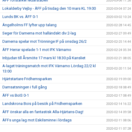
ÄFF förstärker ledarstaben
2020-03-06 11:26
Lokalderby Vejby - ÄFF på tisdag den 10 mars KL 19.00
2020-03-04 07:24
Lunds BK vs. ÄFF 0-1
2020-03-02 10:24
Ängelholms FF lyfter upp talang
2020-02-28 14:45
Seger för Damerna mot halländskt div 2-lag
2020-02-27 09:49
Damerna spelar mot Trönninge IF på onsdag 26/2
2020-02-25 14:44
ÄFF Herrar spelade 1-1 mot IFK Värnamo
2020-02-24 05:34
Inbjudan till Årsmöte 17 mars kl 18.30 på Kansliet
2020-02-21 08:05
A-laget träningsmatch mot IFK Värnamo Lördag 22/2 kl
2020-02-20 11:54
13:00
Hjärtstartare Fridhemsparken
2020-02-19 09:00
Damsatsningen i full gång
2020-02-18 08:49
ÄFF vs BoIS 0-1
2020-02-17 08:49
Landskrona Bois på besök på Fridhemsparken
2020-02-14 16:22
ÄFF önskar alla en fantastisk Alla-Hjärtans-Dag!
2020-02-14 09:58
ÄFFs unga lag mot Eskilsminne i lördags
2020-02-11 08:06
2020-02-11 07:28