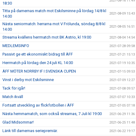
2021-08-16 11:49
18:30
Titta på damernas match mot Eskilsminne på lördag 14/8 kl
2021-08-09 15:43
14.00
Nästa seniormatch: herrarna mot V Frölunda, söndag 8/8 kl
2021-08-05 16:51
14.00
Streama kvällens herrmatch mot BK Astrio, kl 19:00
2021-08-04 14:54
MEDLEMSINFO
2021-07-28 09:58
Passivt ge ett ekonomiskt bidrag till ÄFF
2021-07-21 15:13
Herrmatch på lördag den 24 juli KL 14:00
2021-07-19 10:35
ÄFF MÖTER NORRBY IF I SVENSKA CUPEN
2021-07-15 09:53
Vinst i derby mot Eskilsminne
2021-07-09 12:27
Tack för igår!
2021-07-08 09:57
Match ikväll
2021-07-07 10:33
Fortsatt utveckling av flickfotbollen i ÄFF
2021-07-05 07:18
Nästa hemmamatch, som också streamas, 7 Juli kl 19:00
2021-06-29 11:36
Glad Midsommar!
2021-06-25 11:48
Länk till damernas seriepremiär.
2021-06-22 19:17