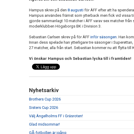
Hampus skrev på den
8 augusti
för ÄFF efter att ha spenderat
Hampus användes främst som ytterback men fick vid vissa til
gjorde sammanlagt 10 matcher i ÄFF varav sex matcher från st
moderklubben Högaborgs BK i Division 3.
Sebastian Carlsen skrev på för ÄFF
inför säsongen
. Han kom 
Innan dess spelade han ytterligare tre säsonger i Superetta
27 matcher, alla från start. Sebastian kommer nu att flytta ti
Vi önskar Hampus och Sebastian lycka till i framtiden!
Nyhetsarkiv
Brothers Cup 2026
Sisters Cup 2026
Välj Ängelholms FF i Gräsroten!
Glad midsommar!
GÅ-fotbollen är igång