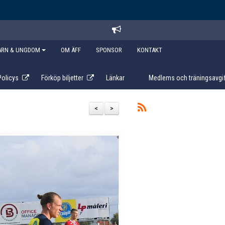
ARN & UNGDOM
OM ÄFF
SPONSOR
KONTAKT
Policys
Förköp biljetter
Länkar
Medlems och träningsavgif
<
>