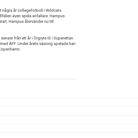
 några år collegefotboll i Wildcats.
lfällen även spela anfallare. Hampus
art. Hampus återvänder nu till
senast från ett år i Örgryte IS i Superettan.
n, med ÄFF. Under årets säsong spelade han
ll Köpenhamn.