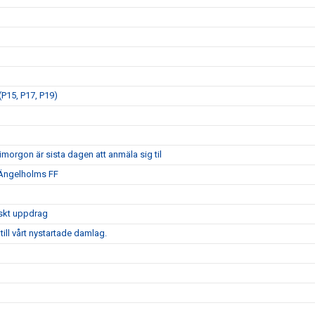
P15, P17, P19)
morgon är sista dagen att anmäla sig til
 Ängelholms FF
iskt uppdrag
ill vårt nystartade damlag.