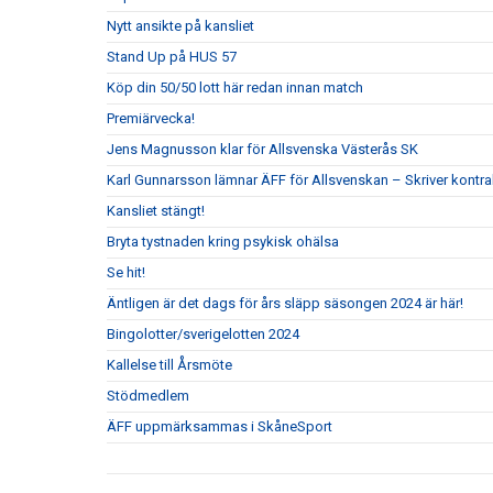
Nytt ansikte på kansliet
Stand Up på HUS 57
Köp din 50/50 lott här redan innan match
Premiärvecka!
Jens Magnusson klar för Allsvenska Västerås SK
Karl Gunnarsson lämnar ÄFF för Allsvenskan – Skriver kontr
Kansliet stängt!
Bryta tystnaden kring psykisk ohälsa
Se hit!
Äntligen är det dags för års släpp säsongen 2024 är här!
Bingolotter/sverigelotten 2024
Kallelse till Årsmöte
Stödmedlem
ÄFF uppmärksammas i SkåneSport