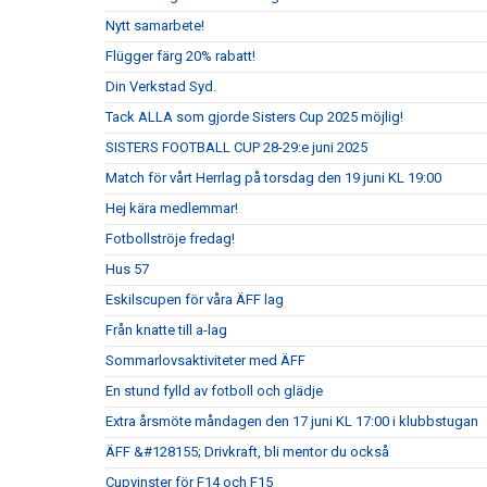
Nytt samarbete!
Flügger färg 20% rabatt!
Din Verkstad Syd.
Tack ALLA som gjorde Sisters Cup 2025 möjlig!
SISTERS FOOTBALL CUP 28-29:e juni 2025
Match för vårt Herrlag på torsdag den 19 juni KL 19:00
Hej kära medlemmar!
Fotbollströje fredag!
Hus 57
Eskilscupen för våra ÄFF lag
Från knatte till a-lag
Sommarlovsaktiviteter med ÄFF
En stund fylld av fotboll och glädje
Extra årsmöte måndagen den 17 juni KL 17:00 i klubbstugan
ÄFF &#128155; Drivkraft, bli mentor du också
Cupvinster för F14 och F15