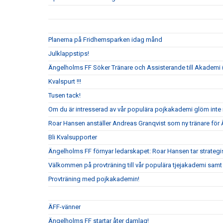
Planerna på Fridhemsparken idag månd
Julklappstips!
Ängelholms FF Söker Tränare och Assisterande till Akademi (
Kvalspurt !!!
Tusen tack!
Om du är intresserad av vår populära pojkakademi glöm inte i
Roar Hansen anställer Andreas Granqvist som ny tränare för
Bli Kvalsupporter
Ängelholms FF förnyar ledarskapet: Roar Hansen tar strateg
Välkommen på provträning till vår populära tjejakademi samt t
Provträning med pojkakademin!
ÄFF-vänner
Ängelholms FF startar åter damlag!