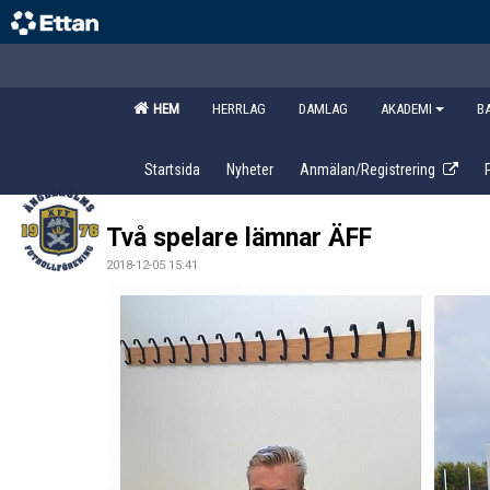
HEM
HERRLAG
DAMLAG
AKADEMI
B
Startsida
Nyheter
Anmälan/Registrering
Två spelare lämnar ÄFF
2018-12-05 15:41