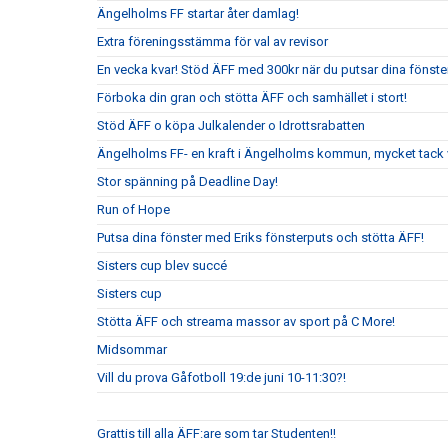
Ängelholms FF startar åter damlag!
Extra föreningsstämma för val av revisor
En vecka kvar! Stöd ÄFF med 300kr när du putsar dina fönste
Förboka din gran och stötta ÄFF och samhället i stort!
Stöd ÄFF o köpa Julkalender o Idrottsrabatten
Ängelholms FF- en kraft i Ängelholms kommun, mycket tack v
Stor spänning på Deadline Day!
Run of Hope
Putsa dina fönster med Eriks fönsterputs och stötta ÄFF!
Sisters cup blev succé
Sisters cup
Stötta ÄFF och streama massor av sport på C More!
Midsommar
Vill du prova Gåfotboll 19:de juni 10-11:30?!
Grattis till alla ÄFF:are som tar Studenten!!