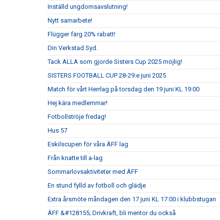
Inställd ungdomsavslutning!
Nytt samarbete!
Flügger färg 20% rabatt!
Din Verkstad Syd.
Tack ALLA som gjorde Sisters Cup 2025 möjlig!
SISTERS FOOTBALL CUP 28-29:e juni 2025
Match för vårt Herrlag på torsdag den 19 juni KL 19:00
Hej kära medlemmar!
Fotbollströje fredag!
Hus 57
Eskilscupen för våra ÄFF lag
Från knatte till a-lag
Sommarlovsaktiviteter med ÄFF
En stund fylld av fotboll och glädje
Extra årsmöte måndagen den 17 juni KL 17:00 i klubbstugan
ÄFF &#128155; Drivkraft, bli mentor du också