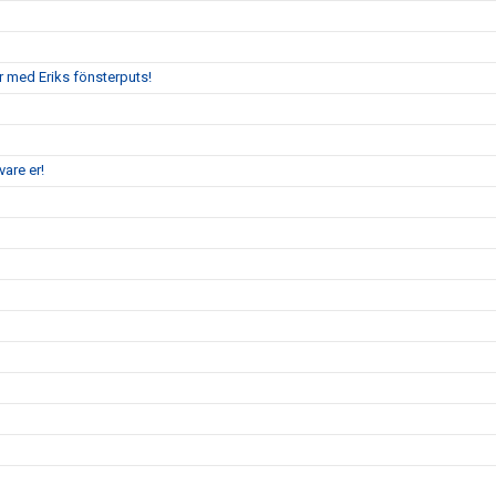
r med Eriks fönsterputs!
are er!