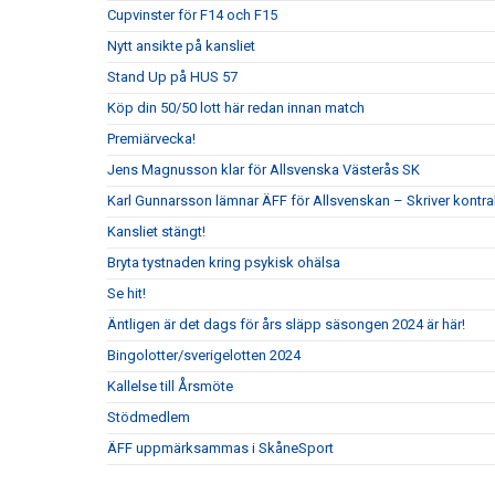
Cupvinster för F14 och F15
Nytt ansikte på kansliet
Stand Up på HUS 57
Köp din 50/50 lott här redan innan match
Premiärvecka!
Jens Magnusson klar för Allsvenska Västerås SK
Karl Gunnarsson lämnar ÄFF för Allsvenskan – Skriver kontr
Kansliet stängt!
Bryta tystnaden kring psykisk ohälsa
Se hit!
Äntligen är det dags för års släpp säsongen 2024 är här!
Bingolotter/sverigelotten 2024
Kallelse till Årsmöte
Stödmedlem
ÄFF uppmärksammas i SkåneSport