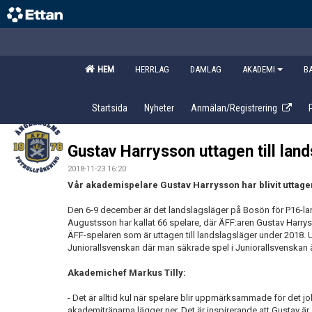
HEM
HERRLAG
DAMLAG
AKADEMI
B
Startsida
Nyheter
Anmälan/Registrering
Gustav Harrysson uttagen till lan
2018-11-23 16:20
Vår akademispelare Gustav Harrysson har blivit uttagen
Den 6-9 december är det landslagsläger på Bosön för P16-l
Augustsson har kallat 66 spelare, där ÄFF:aren Gustav Harrys
ÄFF-spelaren som är uttagen till landslagsläger under 2018.
Juniorallsvenskan där man säkrade spel i Juniorallsvenskan äve
Akademichef Markus Tilly:
- Det är alltid kul när spelare blir uppmärksammade för det j
akademitränarna lägger ner. Det är inspirerande att Gustav ä