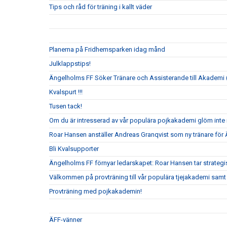
Tips och råd för träning i kallt väder
Planerna på Fridhemsparken idag månd
Julklappstips!
Ängelholms FF Söker Tränare och Assisterande till Akademi (
Kvalspurt !!!
Tusen tack!
Om du är intresserad av vår populära pojkakademi glöm inte i
Roar Hansen anställer Andreas Granqvist som ny tränare för
Bli Kvalsupporter
Ängelholms FF förnyar ledarskapet: Roar Hansen tar strateg
Välkommen på provträning till vår populära tjejakademi samt t
Provträning med pojkakademin!
ÄFF-vänner