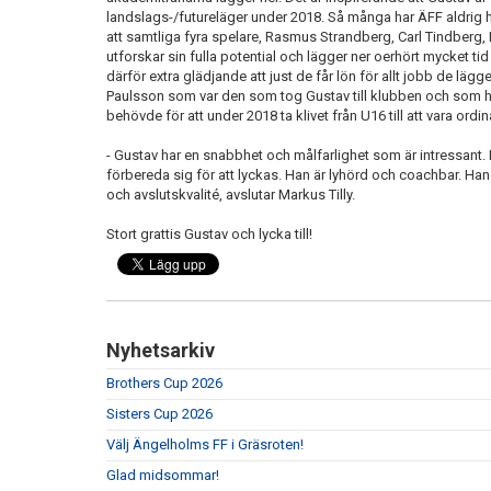
landslags-/futureläger under 2018. Så många har ÄFF aldrig ha
att samtliga fyra spelare, Rasmus Strandberg, Carl Tindberg, 
utforskar sin fulla potential och lägger ner oerhört mycket tid
därför extra glädjande att just de får lön för allt jobb de lägg
Paulsson som var den som tog Gustav till klubben och som 
behövde för att under 2018 ta klivet från U16 till att vara ordi
- Gustav har en snabbhet och målfarlighet som är intressant.
förbereda sig för att lyckas. Han är lyhörd och coachbar. Han
och avslutskvalité, avslutar Markus Tilly.
Stort grattis Gustav och lycka till!
Nyhetsarkiv
Brothers Cup 2026
Sisters Cup 2026
Välj Ängelholms FF i Gräsroten!
Glad midsommar!