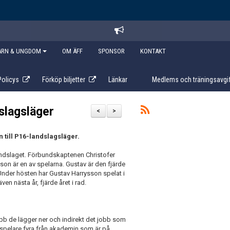
ARN & UNGDOM
OM ÄFF
SPONSOR
KONTAKT
Policys
Förköp biljetter
Länkar
Medlems och träningsavgif
dslagsläger
<
>
 till P16-landslagsläger.
andslaget. Förbundskaptenen Christofer
son är en av spelarna. Gustav är den fjärde
 Under hösten har Gustav Harrysson spelat i
n nästa år, fjärde året i rad.
obb de lägger ner och indirekt det jobb som
r spelare fyra från akademin som är på