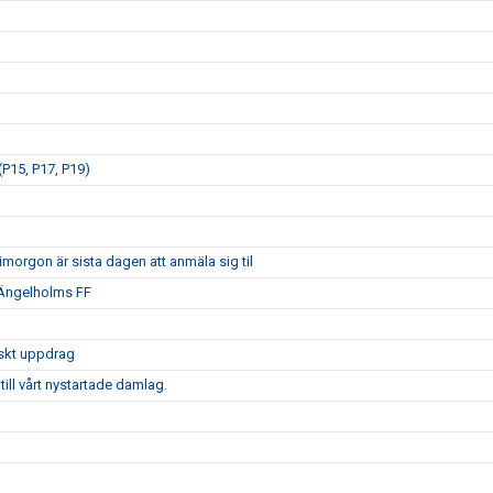
P15, P17, P19)
morgon är sista dagen att anmäla sig til
 Ängelholms FF
iskt uppdrag
ill vårt nystartade damlag.