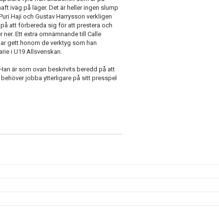
ft iväg på läger. Det är heller ingen slump
Puri Haji och Gustav Harrysson verkligen
 på att förbereda sig för att prestera och
er ner. Ett extra omnämnande till Calle
har gett honom de verktyg som han
narie i U19 Allsvenskan.
 Han är som ovan beskrivits beredd på att
 behöver jobba ytterligare på sitt presspel