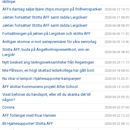
riktlinjer.
ÄFFs damlag säljer Bjäre chips imorgon på fridhemsparken
2020-06-12 14:15
Jakten fortsätter! Stötta ÄFF samt rädda Lergöken!
2020-06-11 08:09
Jakten fortsätter! Stötta ÄFF samt rädda Lergöken!
2020-06-08 08:29
Fortsättningen på jakten på Lergöken och stötta ÄFF
2020-06-06 11:55
Äntligen stormar vi mot seriepremiärer för våra seniorlag
2020-06-05 13:36
Stötta ÄFF, buda på Ängelholmspresentkort, vinn en
2020-06-04 08:45
Lergök!
Nytt besked ang tävlingsverksamheter från Regeringen
2020-05-29 11:19
Mie Pålsson, en högt skattad ledarkollega har gått bort.
2020-05-18 08:55
Nu ökar vi tempot i hjärtesupporter-kampanjen!
2020-05-15 20:21
ÄFF stöttar Kommunens projekt After School
2020-05-13 16:09
Visst behöver du handsprit, eller vill du skänka det till
2020-04-29 09:25
någon?
Corona
2020-04-25 07:04
ÄFF förlänger med Roar Hansen
2020-04-22 12:23
Bli Hjärtesupporter! Stötta ÄFF
2020-04-22 08:15