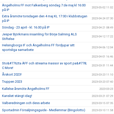
Ängelholms FF mot Falkenberg söndag 7:de maj kl 16:00
2023-05-02 11:02
på IP
Extra årsmöte torsdagen den 4 maj KL 17:00 i klubbstugan
2023-04-24 07:30
på IP
Söndag - 23 april - kl. 16.00 på IP
2023-04-21 08:49
Jesper Björkmans insamling för Börje Salming ALS
2023-04-12 17:22
Stiftelse
Helsingborgs IF och Ängelholms FF fördjupar sitt
2023-04-06 12:04
sportsliga samarbete
2023-04-01 16:46
Sto&#776;tta ÄFF och streama massor av sport pa&#778;
2023-03-31 11:44
C More!
Årskort 2023!
2023-03-23 11:10
Truppen 2023
2023-03-23 07:40
Kallelse årsmöte Ängelholms FF
2023-03-23
Kansliet stängt idag!
2023-03-21 07:29
Valberedningen och dess arbete
2023-03-15 07:35
Sportadmin Försäljningsguide - Medlemmar (Bingolotto)
2023-03-10 11:58