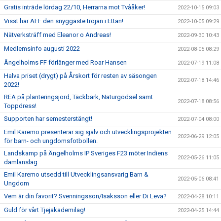
Gratis inträde lördag 22/10, Herrarna mot Tvååker!
2022-10-15 09:03
Visst har ÄFF den snyggaste tröjan i Ettan!
2022-10-05 09:29
Nätverksträff med Eleanor o Andreas!
2022-09-30 10:43
Medlemsinfo augusti 2022
2022-08-05 08:29
Ängelholms FF förlänger med Roar Hansen
2022-07-19 11:08
Halva priset (drygt) på Årskort för resten av säsongen
2022-07-18 14:46
2022!
REA på planteringsjord, Täckbark, Naturgödsel samt
2022-07-18 08:56
Toppdress!
Supporten har semesterstängt!
2022-07-04 08:00
Emil Karemo presenterar sig själv och utvecklingsprojekten
2022-06-29 12:05
för barn- och ungdomsfotbollen.
Landskamp på Ängelholms IP Sveriges F23 möter Indiens
2022-05-26 11:05
damlanslag
Emil Karemo utsedd till Utvecklingsansvarig Barn &
2022-05-06 08:41
Ungdom
Vem är din favorit? Svenningsson/Isaksson eller Di Leva?
2022-04-28 10:11
Guld för vårt Tjejakademilag!
2022-04-25 14:44