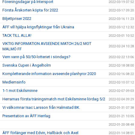
Föreningsdagar på Intersport
2022-03-19 07:52
Första Årskorten köpta för 2022
2022-03-17 09:20
Biljettpriser 2022
2022-03-16 11:23
ÄFF vill hjälpa krigsflyktingar från Ukraina
2022-03-12 12:32
TACK TILL ALLA!
2022-03-01 10:52
VIKTIG INFORMATION AVSEENDE MATCH 26/2 MOT
2022-02-24 10:28
MALMÖ FF
Vem vann på 50/50-lotteriet i söndags?
2022-02-22 13:06
Svenska Cupen i Ängelholm
2022-02-18 08:00
Kompletterande information avseende planhyror 2020
2022-02-16 08:22
Medlemsinfo
2022-02-10 07:12
1-1 mot Eskilsminne
2022-02-07 09:03
Herrarnas första träningsmatch mot Eskilsminne lördag 5/2
2022-02-04 09:29
Vi välkomnar Isac Larsson från Halmstad BK.
2022-01-31 07:38
Presentation av ÄFF Herrlag
2022-01-21 10:05
2022-01-20 08:48
ÄFF förlänger med Edvin, Hallbäck och Axel
2022-01-14 08:01