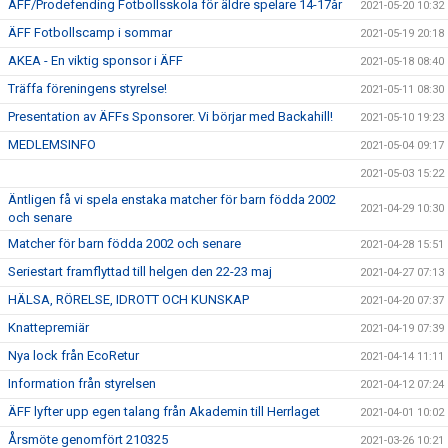
ÄFF/Prodefending Fotbollsskola för äldre spelare 14-17år
2021-05-20 10:32
ÄFF Fotbollscamp i sommar
2021-05-19 20:18
AKEA - En viktig sponsor i ÄFF
2021-05-18 08:40
Träffa föreningens styrelse!
2021-05-11 08:30
Presentation av ÄFFs Sponsorer. Vi börjar med Backahill!
2021-05-10 19:23
MEDLEMSINFO
2021-05-04 09:17
2021-05-03 15:22
Äntligen få vi spela enstaka matcher för barn födda 2002
2021-04-29 10:30
och senare
Matcher för barn födda 2002 och senare
2021-04-28 15:51
Seriestart framflyttad till helgen den 22-23 maj
2021-04-27 07:13
HÄLSA, RÖRELSE, IDROTT OCH KUNSKAP
2021-04-20 07:37
Knattepremiär
2021-04-19 07:39
Nya lock från EcoRetur
2021-04-14 11:11
Information från styrelsen
2021-04-12 07:24
ÄFF lyfter upp egen talang från Akademin till Herrlaget
2021-04-01 10:02
Årsmöte genomfört 210325
2021-03-26 10:21