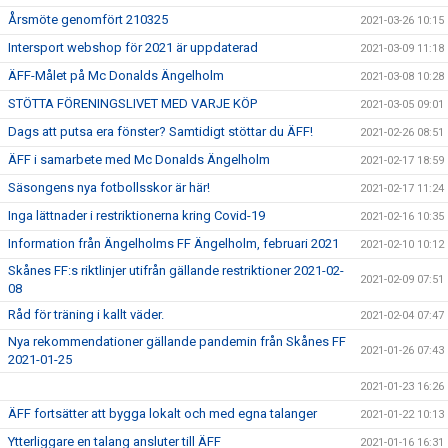
Årsmöte genomfört 210325
2021-03-26 10:15
Intersport webshop för 2021 är uppdaterad
2021-03-09 11:18
ÄFF-Målet på Mc Donalds Ängelholm
2021-03-08 10:28
STÖTTA FÖRENINGSLIVET MED VARJE KÖP
2021-03-05 09:01
Dags att putsa era fönster? Samtidigt stöttar du ÄFF!
2021-02-26 08:51
ÄFF i samarbete med Mc Donalds Ängelholm
2021-02-17 18:59
Säsongens nya fotbollsskor är här!
2021-02-17 11:24
Inga lättnader i restriktionerna kring Covid-19
2021-02-16 10:35
Information från Ängelholms FF Ängelholm, februari 2021
2021-02-10 10:12
Skånes FF:s riktlinjer utifrån gällande restriktioner 2021-02-
2021-02-09 07:51
08
Råd för träning i kallt väder.
2021-02-04 07:47
Nya rekommendationer gällande pandemin från Skånes FF
2021-01-26 07:43
2021-01-25
2021-01-23 16:26
ÄFF fortsätter att bygga lokalt och med egna talanger
2021-01-22 10:13
Ytterliggare en talang ansluter till ÄFF
2021-01-16 16:31