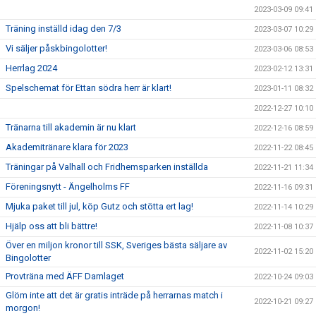
2023-03-09 09:41
Träning inställd idag den 7/3
2023-03-07 10:29
Vi säljer påskbingolotter!
2023-03-06 08:53
Herrlag 2024
2023-02-12 13:31
Spelschemat för Ettan södra herr är klart!
2023-01-11 08:32
2022-12-27 10:10
Tränarna till akademin är nu klart
2022-12-16 08:59
Akademitränare klara för 2023
2022-11-22 08:45
Träningar på Valhall och Fridhemsparken inställda
2022-11-21 11:34
Föreningsnytt - Ängelholms FF
2022-11-16 09:31
Mjuka paket till jul, köp Gutz och stötta ert lag!
2022-11-14 10:29
Hjälp oss att bli bättre!
2022-11-08 10:37
Över en miljon kronor till SSK, Sveriges bästa säljare av
2022-11-02 15:20
Bingolotter
Provträna med ÄFF Damlaget
2022-10-24 09:03
Glöm inte att det är gratis inträde på herrarnas match i
2022-10-21 09:27
morgon!