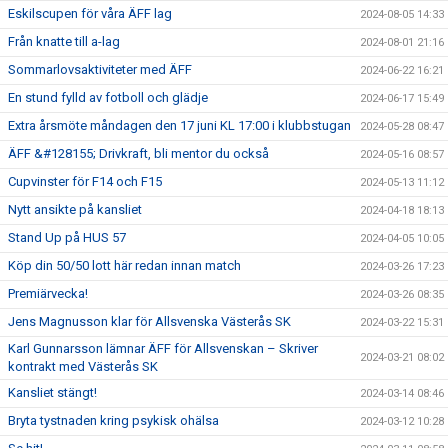
Eskilscupen för våra ÄFF lag
2024-08-05 14:33
Från knatte till a-lag
2024-08-01 21:16
Sommarlovsaktiviteter med ÄFF
2024-06-22 16:21
En stund fylld av fotboll och glädje
2024-06-17 15:49
Extra årsmöte måndagen den 17 juni KL 17:00 i klubbstugan
2024-05-28 08:47
ÄFF &#128155; Drivkraft, bli mentor du också
2024-05-16 08:57
Cupvinster för F14 och F15
2024-05-13 11:12
Nytt ansikte på kansliet
2024-04-18 18:13
Stand Up på HUS 57
2024-04-05 10:05
Köp din 50/50 lott här redan innan match
2024-03-26 17:23
Premiärvecka!
2024-03-26 08:35
Jens Magnusson klar för Allsvenska Västerås SK
2024-03-22 15:31
Karl Gunnarsson lämnar ÄFF för Allsvenskan – Skriver
2024-03-21 08:02
kontrakt med Västerås SK
Kansliet stängt!
2024-03-14 08:46
Bryta tystnaden kring psykisk ohälsa
2024-03-12 10:28