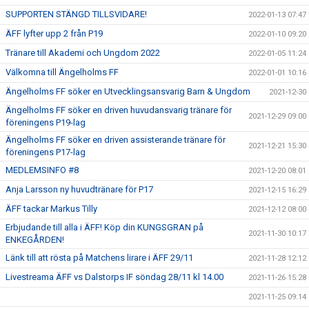
SUPPORTEN STÄNGD TILLSVIDARE!
2022-01-13 07:47
ÄFF lyfter upp 2 från P19
2022-01-10 09:20
Tränare till Akademi och Ungdom 2022
2022-01-05 11:24
Välkomna till Ängelholms FF
2022-01-01 10:16
Ängelholms FF söker en Utvecklingsansvarig Barn & Ungdom
2021-12-30
Ängelholms FF söker en driven huvudansvarig tränare för
2021-12-29 09:00
föreningens P19-lag
Ängelholms FF söker en driven assisterande tränare för
2021-12-21 15:30
föreningens P17-lag
MEDLEMSINFO #8
2021-12-20 08:01
Anja Larsson ny huvudtränare för P17
2021-12-15 16:29
ÄFF tackar Markus Tilly
2021-12-12 08:00
Erbjudande till alla i ÄFF! Köp din KUNGSGRAN på
2021-11-30 10:17
ENKEGÅRDEN!
Länk till att rösta på Matchens lirare i ÄFF 29/11
2021-11-28 12:12
Livestreama ÄFF vs Dalstorps IF söndag 28/11 kl 14.00
2021-11-26 15:28
2021-11-25 09:14