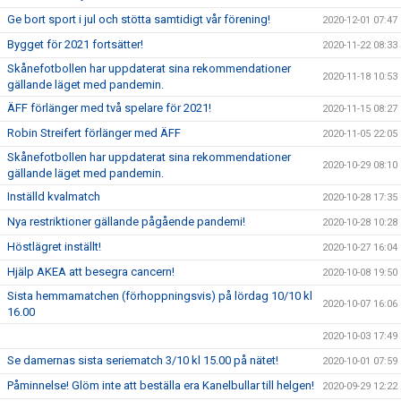
Ge bort sport i jul och stötta samtidigt vår förening!
2020-12-01 07:47
Bygget för 2021 fortsätter!
2020-11-22 08:33
Skånefotbollen har uppdaterat sina rekommendationer
2020-11-18 10:53
gällande läget med pandemin.
ÄFF förlänger med två spelare för 2021!
2020-11-15 08:27
Robin Streifert förlänger med ÄFF
2020-11-05 22:05
Skånefotbollen har uppdaterat sina rekommendationer
2020-10-29 08:10
gällande läget med pandemin.
Inställd kvalmatch
2020-10-28 17:35
Nya restriktioner gällande pågående pandemi!
2020-10-28 10:28
Höstlägret inställt!
2020-10-27 16:04
Hjälp AKEA att besegra cancern!
2020-10-08 19:50
Sista hemmamatchen (förhoppningsvis) på lördag 10/10 kl
2020-10-07 16:06
16.00
2020-10-03 17:49
Se damernas sista seriematch 3/10 kl 15.00 på nätet!
2020-10-01 07:59
Påminnelse! Glöm inte att beställa era Kanelbullar till helgen!
2020-09-29 12:22