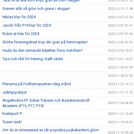
Tack till er alla som köpt gran av oss i helgen!
2023-12-18 07:23
Granen står så grön och grann i stugan!
2023-12-13 11:08
Niklas klar för 2024
2023-12-07 07:50
Jacob från P19 klar för 2024
2023-12-07 07:47
Robin är klar för 2024
2023-12-07 07:45
Stötta föreningslivet köp din gran på hemmaplan!
2023-12-06 07:31
Hade du den vinnande biljetten förra matchen?
2023-12-05 10:01
Tips och råd för träning i kallt väder
2023-12-01 10:07
2023-11-30 07:29
2023-11-28 07:59
Planerna på Fridhemsparken idag månd
2023-11-27 14:12
Julklappstips!
2023-11-27 11:29
Ängelholms FF Söker Tränare och Assisterande till
2023-11-24 08:49
Akademi (P15, P17, P19)
Kvalspurt !!!
2023-11-21 16:44
Tusen tack!
2023-11-18 06:01
Om du är intresserad av vår populära pojkakademi glöm
2023-11-16 09:25