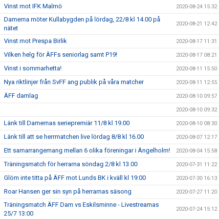
Vinst mot IFK Malmö
2020-08-24 15:32
Damerna möter Kullabygden på lördag, 22/8 kl 14.00 på
2020-08-21 12:42
nätet
Vinst mot Prespa Birlik
2020-08-17 11:31
Vilken helg för ÄFFs seniorlag samt P19!
2020-08-17 08:21
Vinst i sommarhetta!
2020-08-11 15:50
Nya riktlinjer från SvFF ang publik på våra matcher
2020-08-11 12:55
ÄFF damlag
2020-08-10 09:57
2020-08-10 09:32
Länk till Damernas seriepremiär 11/8 kl 19.00
2020-08-10 08:30
Länk till att se herrmatchen live lördag 8/8 kl 16.00
2020-08-07 12:17
Ett samarrangemang mellan 6 olika föreningar i Ängelholm!
2020-08-04 15:58
Träningsmatch för herrarna söndag 2/8 kl 13.00
2020-07-31 11:22
Glöm inte titta på ÄFF mot Lunds BK i kväll kl 19:00
2020-07-30 16:13
Roar Hansen ger sin syn på herrarnas säsong
2020-07-27 11:20
Träningsmatch ÄFF Dam vs Eskilsminne - Livestreamas
2020-07-24 15:12
25/7 13:00