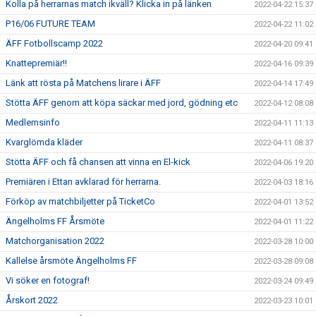
Kolla på herrarnas match ikväll? Klicka in på länken
2022-04-22 15:37
P16/06 FUTURE TEAM
2022-04-22 11:02
ÄFF Fotbollscamp 2022
2022-04-20 09:41
Knattepremiär!!
2022-04-16 09:39
Länk att rösta på Matchens lirare i ÄFF
2022-04-14 17:49
Stötta ÄFF genom att köpa säckar med jord, gödning etc
2022-04-12 08:08
Medlemsinfo
2022-04-11 11:13
Kvarglömda kläder
2022-04-11 08:37
Stötta ÄFF och få chansen att vinna en El-kick
2022-04-06 19:20
Premiären i Ettan avklarad för herrarna.
2022-04-03 18:16
Förköp av matchbiljetter på TicketCo
2022-04-01 13:52
Ängelholms FF Årsmöte
2022-04-01 11:22
Matchorganisation 2022
2022-03-28 10:00
Kallelse årsmöte Ängelholms FF
2022-03-28 09:08
Vi söker en fotograf!
2022-03-24 09:49
Årskort 2022
2022-03-23 10:01