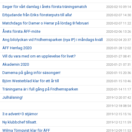
Seger för vårt damlag i årets första träningsmatch
2020-02-10 09:14
Erbjudande från Eriks fönsterputs till alla!
2020-02-07 14:30
Matchdags för Damer o Herrar på lördag 8 februari
2020-02-07 11:22
Årets första ÄFF-möte
2020-02-06 13:26
Ang bilolyckan vid Fridhemsparken (nya IP) i måndags kväll
2020-02-04 20:37
ÄFF Herrlag 2020
2020-01-28 12:02
Vill du vara med om en upplevelse för livet?
2020-01-27 08:41
Akademin 2020
2020-01-21 07:31
Damerna på gång inför säsongen!
2020-01-15 20:36
Björn Westerblad klar för ett år till
2020-01-15 10:46
Träningarna är i full gång på Fridhemsparken
2020-01-14 11:17
Julhälsning!
2019-12-20 07:42
2019-12-18 08:54
3:e advent=3 stjärnor
2019-12-15 15:16
Ny klubbchef tillsatt.
2019-12-12 11:59
Wilma Törnqvist klar för ÄFF
2019-12-09 11:53