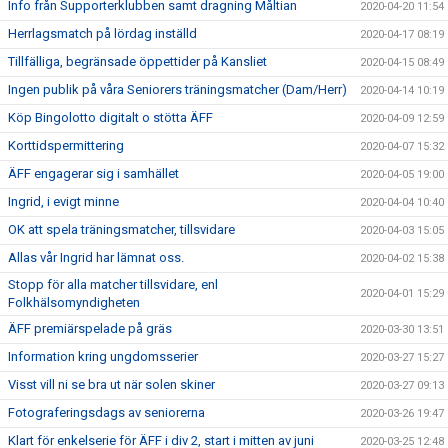
Info från Supporterklubben samt dragning Måltian
2020-04-20 11:54
Herrlagsmatch på lördag inställd
2020-04-17 08:19
Tillfälliga, begränsade öppettider på Kansliet
2020-04-15 08:49
Ingen publik på våra Seniorers träningsmatcher (Dam/Herr)
2020-04-14 10:19
Köp Bingolotto digitalt o stötta ÄFF
2020-04-09 12:59
Korttidspermittering
2020-04-07 15:32
ÄFF engagerar sig i samhället
2020-04-05 19:00
Ingrid, i evigt minne
2020-04-04 10:40
OK att spela träningsmatcher, tillsvidare
2020-04-03 15:05
Allas vår Ingrid har lämnat oss.
2020-04-02 15:38
Stopp för alla matcher tillsvidare, enl
2020-04-01 15:29
Folkhälsomyndigheten
ÄFF premiärspelade på gräs
2020-03-30 13:51
Information kring ungdomsserier
2020-03-27 15:27
Visst vill ni se bra ut när solen skiner
2020-03-27 09:13
Fotograferingsdags av seniorerna
2020-03-26 19:47
Klart för enkelserie för ÄFF i div 2, start i mitten av juni
2020-03-25 12:48