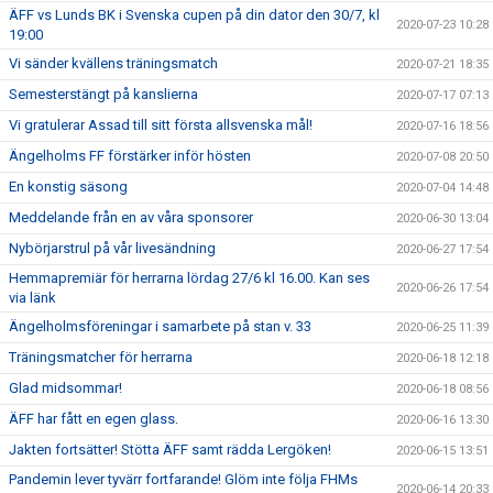
ÄFF vs Lunds BK i Svenska cupen på din dator den 30/7, kl
2020-07-23 10:28
19:00
Vi sänder kvällens träningsmatch
2020-07-21 18:35
Semesterstängt på kanslierna
2020-07-17 07:13
Vi gratulerar Assad till sitt första allsvenska mål!
2020-07-16 18:56
Ängelholms FF förstärker inför hösten
2020-07-08 20:50
En konstig säsong
2020-07-04 14:48
Meddelande från en av våra sponsorer
2020-06-30 13:04
Nybörjarstrul på vår livesändning
2020-06-27 17:54
Hemmapremiär för herrarna lördag 27/6 kl 16.00. Kan ses
2020-06-26 17:54
via länk
Ängelholmsföreningar i samarbete på stan v. 33
2020-06-25 11:39
Träningsmatcher för herrarna
2020-06-18 12:18
Glad midsommar!
2020-06-18 08:56
ÄFF har fått en egen glass.
2020-06-16 13:30
Jakten fortsätter! Stötta ÄFF samt rädda Lergöken!
2020-06-15 13:51
Pandemin lever tyvärr fortfarande! Glöm inte följa FHMs
2020-06-14 20:33