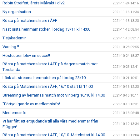
Robin Streifert, årets Målvakt i div2
2021-11-24 14:16
Ny organisation
2021-11-16 11:34
Rösta på matchens lirare i ÄFF
2021-11-13 13:23
Näst sista hemmamatchen, lördag 13/11 kl 14:00
2021-11-12 08:54
Tjejakademin
2021-11-10 09:17
Varning !!
2021-10-28 09:55
Höstcupen blev en succé!!
2021-10-24 18:37
Rösta på matchens lirare i ÄFF på dagens match mot
2021-10-23 12:41
Torslanda.
Länk att streama herrmatchen på lördag 23/10
2021-10-21 10:51
Rösta på Matchens lirare i ÄFF, 16/10 start kl 14.00
2021-10-16 12:23
Streaming av herrarnas match mot Vinberg 16/10 kl 14.00
2021-10-15 10:11
”Förtydligande av medlemsinfo!
2021-10-13 13:31
Medlemsinfo
2021-10-13 06:48
Vi har fått ett erbjudande till alla våra medlemmar från
2021-10-12 13:34
Flügger!
Rösta på matchens lirare i ÄFF, 10/10. Matchstart kl 14.00
2021-10-10 11:04