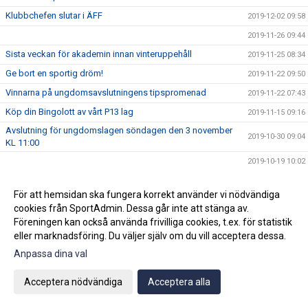
Klubbchefen slutar i ÄFF
2019-12-02 09:58
2019-11-26 09:44
Sista veckan för akademin innan vinteruppehåll
2019-11-25 08:34
Ge bort en sportig dröm!
2019-11-22 09:50
Vinnarna på ungdomsavslutningens tipspromenad
2019-11-22 07:43
Köp din Bingolott av vårt P13 lag
2019-11-15 09:16
Avslutning för ungdomslagen söndagen den 3 november
2019-10-30 09:04
KL 11:00
2019-10-19 10:02
Vi välkomnar Mikael " Ragge" Ragvald till ÄFF
2019-08-28 11:46
För att hemsidan ska fungera korrekt använder vi nödvändiga
F17 FÖR- EM Spanien - Sverige
2019-08-18 08:20
cookies från SportAdmin. Dessa går inte att stänga av.
Sommarproffsläger 2019
2019-08-14 11:14
Föreningen kan också använda frivilliga cookies, t.ex. för statistik
eller marknadsföring. Du väljer själv om du vill acceptera dessa.
Vinnare i 50/50 lotteriet 11/8
2019-08-14 10:21
Anpassa dina val
ÄFF söker matchsekreterare
2019-08-14 10:18
Angående gårdagens match i P19-Allsvenskan
2019-08-11 11:42
Acceptera nödvändiga
Acceptera alla
Kalle är på semester
2019-08-10 09:14