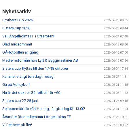
Nyhetsarkiv
Brothers Cup 2026
2026-06-25 09:05
Sisters Cup 2026
2026-06-25 08:44
Välj Ängelholms FF i Gräsroten!
2026-06-24 07:48
Glad midsommar!
2026-06-18 08:50
GÅ-fotbollen är igång
2026-06-12 07:00
Medlemsförmån hos Lyft & Byggmaskiner AB
2026-06-10 07:36
Sisters cup flyttas till den 17-18 oktober
2026-06-04 17:14
Kansliet stängt torsdag-fredag!
2026-05-27 11:31
Gå på Volleyboll!
2026-05-21 11:18
Nu är det dax för Gå fotboll för +60
2026-05-05 11:43
Sisters cup 27-28 juni
2026-04-23 09:18
Seriepremiär för vårt Herrlag, långfredag KL 13:00!
2026-03-31 11:24
Årsmöte för medlemmar i Ängelholms FF
2026-02-23 10:31
Vi Behöver bli fler!
2026-02-18 09:27