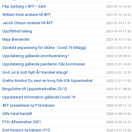
Filip Sjöberg + ÄFF = Sant
2021-01-16 16:24
William Kvist ansluter till ÄFF
2021-01-16 16:22
Jacob Olsson ansluter till ÄFF
2021-01-14 11:41
Uppflyttad talang
2021-01-14 11:33
Maja återvänder.
2021-01-13 11:42
Särskild anpassning för Skåne - Covid 19 (tillägg)
2020-12-30 07:56
Uppdatering gällande utomhusträning !
2020-12-29 09:51
Uppdatering gällande pandemin från kommunen
2020-12-21 16:05
God Jul & Gott Nytt År! Kansliet stängt!
2020-12-21 12:31
Grattis Annika! Du vann en korg från ICA Supermarket.
2020-12-21 11:02
Bingolotter till Uppesittarkvällen 23/12
2020-12-17 08:54
Uppdaterad information gällande Covid-19
2020-12-16 07:55
ÄFF presenterar ny P16-tränare
2020-12-09 11:10
Gilla lokal handel!
2020-12-08 12:56
P19 i Allsvenskan 2021
2020-12-04 15:27
Emil Karemo ny tränare i P15
2020-12-01 10:35