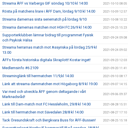
Streama ÄFF vs Varbergs GIF söndag 10/10 kl 14:00
2021-10-10 08:05
Rösta på matchens lirare i ÄFF Dam, lördag 9/10 kl 14.00
2021-10-09 12:57
Streama damernas sista seriematch på lördag 9/10
2021-10-08 10:22
Streama damernas matchen mot HGH FC 26/9 kl 14.00
2021-09-25 15:23
Supporterklubben lämnar bidrag till programmet Fysisk
2021-09-24 09:08
och Psykisk Hälsa
Streama herrarnas match mot Assyriska på lördag 25/9 kl
2021-09-24 09:02
13.00
ÄFFs första historiska digitala Skraplott! Kostar inget!
2021-09-23 12:03
Medlemsinfo #6 2109
2021-09-20 11:41
Streaminglänk till herrmatchen 11/9,kl 14.00
2021-09-10 08:17
Länk att streama dammatchen mot Högaborg 8/9 kl 19.00
2021-09-07 14:15
Var med och utveckla ÄFF genom deltagande i vårt
2021-09-06 09:37
Marknadsråd!
Länk till Dam-match mot FC Hessleholm, 29/8 kl 14.00
2021-08-28 15:51
Länk till herrmatchen mot Sävedalen 28/8 kl 14.00
2021-08-27 17:10
Tack Öresundskraft och Bergkvara Buss för ÄFF-Bussen!
2021-08-25 15:18
Superettanlaget Norrby IF kommer till IP på onsdag, 18/8 kl