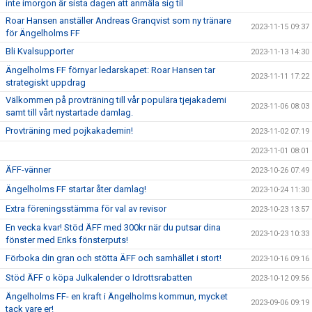
inte imorgon är sista dagen att anmäla sig til
Roar Hansen anställer Andreas Granqvist som ny tränare
2023-11-15 09:37
för Ängelholms FF
Bli Kvalsupporter
2023-11-13 14:30
Ängelholms FF förnyar ledarskapet: Roar Hansen tar
2023-11-11 17:22
strategiskt uppdrag
Välkommen på provträning till vår populära tjejakademi
2023-11-06 08:03
samt till vårt nystartade damlag.
Provträning med pojkakademin!
2023-11-02 07:19
2023-11-01 08:01
ÄFF-vänner
2023-10-26 07:49
Ängelholms FF startar åter damlag!
2023-10-24 11:30
Extra föreningsstämma för val av revisor
2023-10-23 13:57
En vecka kvar! Stöd ÄFF med 300kr när du putsar dina
2023-10-23 10:33
fönster med Eriks fönsterputs!
Förboka din gran och stötta ÄFF och samhället i stort!
2023-10-16 09:16
Stöd ÄFF o köpa Julkalender o Idrottsrabatten
2023-10-12 09:56
Ängelholms FF- en kraft i Ängelholms kommun, mycket
2023-09-06 09:19
tack vare er!