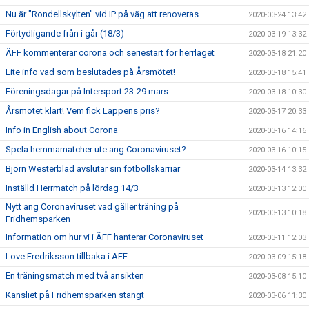
Nu är "Rondellskylten" vid IP på väg att renoveras
2020-03-24 13:42
Förtydligande från i går (18/3)
2020-03-19 13:32
ÄFF kommenterar corona och seriestart för herrlaget
2020-03-18 21:20
Lite info vad som beslutades på Årsmötet!
2020-03-18 15:41
Föreningsdagar på Intersport 23-29 mars
2020-03-18 10:30
Årsmötet klart! Vem fick Lappens pris?
2020-03-17 20:33
Info in English about Corona
2020-03-16 14:16
Spela hemmamatcher ute ang Coronaviruset?
2020-03-16 10:15
Björn Westerblad avslutar sin fotbollskarriär
2020-03-14 13:32
Inställd Herrmatch på lördag 14/3
2020-03-13 12:00
Nytt ang Coronaviruset vad gäller träning på
2020-03-13 10:18
Fridhemsparken
Information om hur vi i ÄFF hanterar Coronaviruset
2020-03-11 12:03
Love Fredriksson tillbaka i ÄFF
2020-03-09 15:18
En träningsmatch med två ansikten
2020-03-08 15:10
Kansliet på Fridhemsparken stängt
2020-03-06 11:30