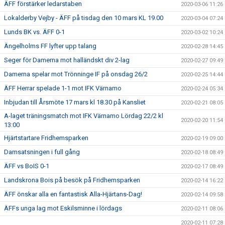
ÄFF förstärker ledarstaben
2020-03-06 11:26
Lokalderby Vejby - ÄFF på tisdag den 10 mars KL 19.00
2020-03-04 07:24
Lunds BK vs. ÄFF 0-1
2020-03-02 10:24
Ängelholms FF lyfter upp talang
2020-02-28 14:45
Seger för Damerna mot halländskt div 2-lag
2020-02-27 09:49
Damerna spelar mot Trönninge IF på onsdag 26/2
2020-02-25 14:44
ÄFF Herrar spelade 1-1 mot IFK Värnamo
2020-02-24 05:34
Inbjudan till Årsmöte 17 mars kl 18.30 på Kansliet
2020-02-21 08:05
A-laget träningsmatch mot IFK Värnamo Lördag 22/2 kl
2020-02-20 11:54
13:00
Hjärtstartare Fridhemsparken
2020-02-19 09:00
Damsatsningen i full gång
2020-02-18 08:49
ÄFF vs BoIS 0-1
2020-02-17 08:49
Landskrona Bois på besök på Fridhemsparken
2020-02-14 16:22
ÄFF önskar alla en fantastisk Alla-Hjärtans-Dag!
2020-02-14 09:58
ÄFFs unga lag mot Eskilsminne i lördags
2020-02-11 08:06
2020-02-11 07:28