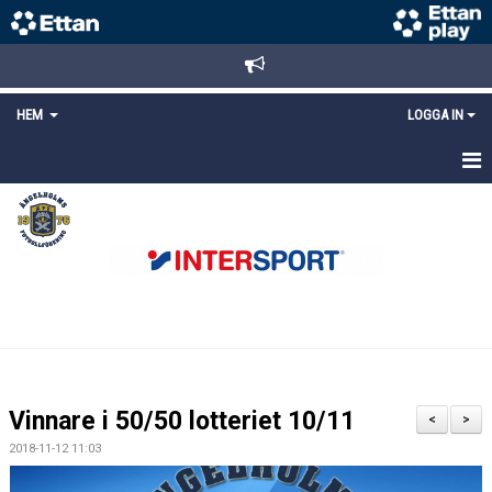
HEM
LOGGA IN
STARTSIDA
NYHETER
ANMÄLAN/REGISTRERING
POLICYS
FÖRKÖP BILJETTER
Vinnare i 50/50 lotteriet 10/11
<
>
LÄNKAR
2018-11-12 11:03