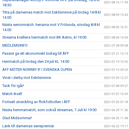
2021-08-16 11:49
18:30
Titta på damernas match mot Eskilsminne på lördag 14/8 kl
2021-08-09 15:43
14.00
Nästa seniormatch: herrarna mot V Frölunda, söndag 8/8 kl
2021-08-05 16:51
14.00
Streama kvällens herrmatch mot BK Astrio, kl 19:00
2021-08-04 14:54
MEDLEMSINFO
2021-07-28 09:58
Passivt ge ett ekonomiskt bidrag till ÄFF
2021-07-21 15:13
Herrmatch på lördag den 24 juli KL 14:00
2021-07-19 10:35
ÄFF MÖTER NORRBY IF I SVENSKA CUPEN
2021-07-15 09:53
Vinst i derby mot Eskilsminne
2021-07-09 12:27
Tack för igår!
2021-07-08 09:57
Match ikväll
2021-07-07 10:33
Fortsatt utveckling av flickfotbollen i ÄFF
2021-07-05 07:18
Nästa hemmamatch, som också streamas, 7 Juli kl 19:00
2021-06-29 11:36
Glad Midsommar!
2021-06-25 11:48
Länk till damernas seriepremiär.
2021-06-22 19:17