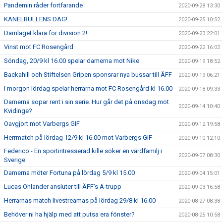
Pandemin råder fortfarande
2020-09-28 13:30
KANELBULLENS DAG!
2020-09-25 10:52
Damlaget klara för division 2!
2020-09-23 22:01
Vinst mot FC Rosengård
2020-09-22 16:02
Söndag, 20/9 kl 16.00 spelar damerna mot Nike
2020-09-19 18:52
Backahill och Stiftelsen Gripen sponsrar nya bussar till ÄFF
2020-09-19 06:21
I morgon lördag spelar herrarna mot FC Rosengård kl 16.00
2020-09-18 09:33
Damerna sopar rent i sin serie. Hur går det på onsdag mot
2020-09-14 10:40
Kvidinge?
Oavgjort mot Varbergs GIF
2020-09-12 19:58
Herrmatch på lördag 12/9 kl 16.00 mot Varbergs GIF
2020-09-10 12:10
Federico - En sportintresserad kille söker en värdfamilj i
2020-09-07 08:30
Sverige
Damerna möter Fortuna på lördag 5/9 kl 15.00
2020-09-04 15:01
Lucas Ohlander ansluter till ÄFF’s A-trupp
2020-09-03 16:58
Herrarnas match livestreamas på lördag 29/8 kl 16.00
2020-08-27 08:38
Behöver ni ha hjälp med att putsa era fönster?
2020-08-25 10:58