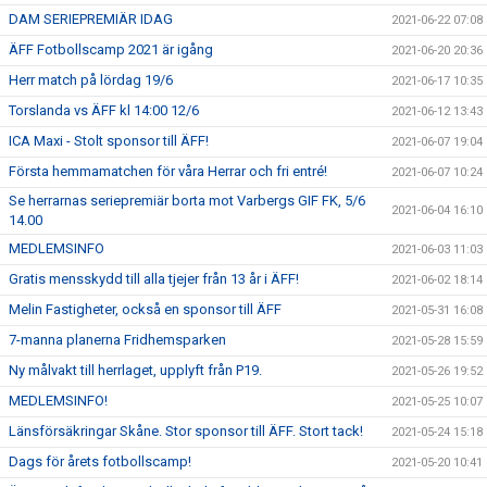
DAM SERIEPREMIÄR IDAG
2021-06-22 07:08
ÄFF Fotbollscamp 2021 är igång
2021-06-20 20:36
Herr match på lördag 19/6
2021-06-17 10:35
Torslanda vs ÄFF kl 14:00 12/6
2021-06-12 13:43
ICA Maxi - Stolt sponsor till ÄFF!
2021-06-07 19:04
Första hemmamatchen för våra Herrar och fri entré!
2021-06-07 10:24
Se herrarnas seriepremiär borta mot Varbergs GIF FK, 5/6
2021-06-04 16:10
14.00
MEDLEMSINFO
2021-06-03 11:03
Gratis mensskydd till alla tjejer från 13 år i ÄFF!
2021-06-02 18:14
Melin Fastigheter, också en sponsor till ÄFF
2021-05-31 16:08
7-manna planerna Fridhemsparken
2021-05-28 15:59
Ny målvakt till herrlaget, upplyft från P19.
2021-05-26 19:52
MEDLEMSINFO!
2021-05-25 10:07
Länsförsäkringar Skåne. Stor sponsor till ÄFF. Stort tack!
2021-05-24 15:18
Dags för årets fotbollscamp!
2021-05-20 10:41