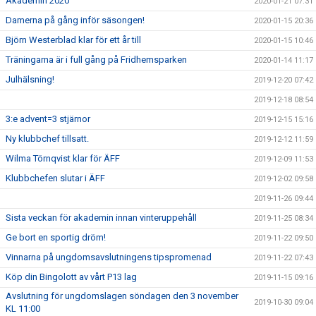
Akademin 2020
2020-01-21 07:31
Damerna på gång inför säsongen!
2020-01-15 20:36
Björn Westerblad klar för ett år till
2020-01-15 10:46
Träningarna är i full gång på Fridhemsparken
2020-01-14 11:17
Julhälsning!
2019-12-20 07:42
2019-12-18 08:54
3:e advent=3 stjärnor
2019-12-15 15:16
Ny klubbchef tillsatt.
2019-12-12 11:59
Wilma Törnqvist klar för ÄFF
2019-12-09 11:53
Klubbchefen slutar i ÄFF
2019-12-02 09:58
2019-11-26 09:44
Sista veckan för akademin innan vinteruppehåll
2019-11-25 08:34
Ge bort en sportig dröm!
2019-11-22 09:50
Vinnarna på ungdomsavslutningens tipspromenad
2019-11-22 07:43
Köp din Bingolott av vårt P13 lag
2019-11-15 09:16
Avslutning för ungdomslagen söndagen den 3 november
2019-10-30 09:04
KL 11:00