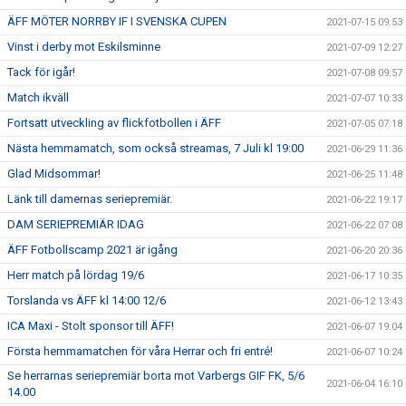
ÄFF MÖTER NORRBY IF I SVENSKA CUPEN
2021-07-15 09:53
Vinst i derby mot Eskilsminne
2021-07-09 12:27
Tack för igår!
2021-07-08 09:57
Match ikväll
2021-07-07 10:33
Fortsatt utveckling av flickfotbollen i ÄFF
2021-07-05 07:18
Nästa hemmamatch, som också streamas, 7 Juli kl 19:00
2021-06-29 11:36
Glad Midsommar!
2021-06-25 11:48
Länk till damernas seriepremiär.
2021-06-22 19:17
DAM SERIEPREMIÄR IDAG
2021-06-22 07:08
ÄFF Fotbollscamp 2021 är igång
2021-06-20 20:36
Herr match på lördag 19/6
2021-06-17 10:35
Torslanda vs ÄFF kl 14:00 12/6
2021-06-12 13:43
ICA Maxi - Stolt sponsor till ÄFF!
2021-06-07 19:04
Första hemmamatchen för våra Herrar och fri entré!
2021-06-07 10:24
Se herrarnas seriepremiär borta mot Varbergs GIF FK, 5/6
2021-06-04 16:10
14.00