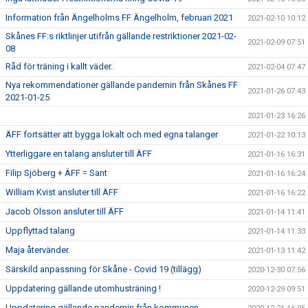
Information från Ängelholms FF Ängelholm, februari 2021
2021-02-10 10:12
Skånes FF:s riktlinjer utifrån gällande restriktioner 2021-02-
2021-02-09 07:51
08
Råd för träning i kallt väder.
2021-02-04 07:47
Nya rekommendationer gällande pandemin från Skånes FF
2021-01-26 07:43
2021-01-25
2021-01-23 16:26
ÄFF fortsätter att bygga lokalt och med egna talanger
2021-01-22 10:13
Ytterliggare en talang ansluter till ÄFF
2021-01-16 16:31
Filip Sjöberg + ÄFF = Sant
2021-01-16 16:24
William Kvist ansluter till ÄFF
2021-01-16 16:22
Jacob Olsson ansluter till ÄFF
2021-01-14 11:41
Uppflyttad talang
2021-01-14 11:33
Maja återvänder.
2021-01-13 11:42
Särskild anpassning för Skåne - Covid 19 (tillägg)
2020-12-30 07:56
Uppdatering gällande utomhusträning !
2020-12-29 09:51
Uppdatering gällande pandemin från kommunen