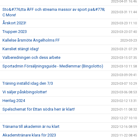
2023-04-01 16:46
Sto&#776;tta ÄFF och streama massor av sport pa&#778;
2023-03-31 11:44
C More!
Årskort 2023!
2023-03-23 11:10
Truppen 2023
2023-03-23 07:40
Kallelse årsmöte Ängelholms FF
2023-03-23
Kansliet stängt idag!
2023-03-21 07:29
Valberedningen och dess arbete
2023-03-15 07:35
Sportadmin Försäljningsguide - Medlemmar (Bingolotto)
2023-03-10 11:58
2023-03-09 09:41
Träning inställd idag den 7/3
2023-03-07 10:29
Vi säljer påskbingolotter!
2023-03-06 08:53
Herrlag 2024
2023-02-12 13:31
Spelschemat för Ettan södra herr är klart!
2023-01-11 08:32
2022-12-27 10:10
Tränarna till akademin är nu klart
2022-12-16 08:59
Akademitränare klara för 2023
2022-11-22 08:45