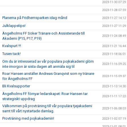
2023-11-30 07:29
2023-11-28 07:59
Planerna på Fridhemsparken idag månd
2023-11-27 14:12
Julklappstips!
2023-11-27 11:29
Ängelholms FF Söker Tränare och Assisterande till
2023-11-24 08:49
Akademi (P15, P17, P19)
Kvalspurt !!!
2023-11-21 16:44
Tusen tack!
2023-11-18 06:01
Om du är intresserad av vår populära pojkakademi glöm
2023-11-16 09:25
inte imorgon är sista dagen att anmäla sig til
Roar Hansen anställer Andreas Granqvist som ny tränare
2023-11-15 09:37
för Ängelholms FF
Bli Kvalsupporter
2023-11-13 14:30
Ängelholms FF förnyar ledarskapet: Roar Hansen tar
2023-11-11 17:22
strategiskt uppdrag
Välkommen på provträning till vår populära tjejakademi
2023-11-06 08:03
samt till vårt nystartade damlag.
Provträning med pojkakademin!
2023-11-02 07:19
2023-11-01 08:01