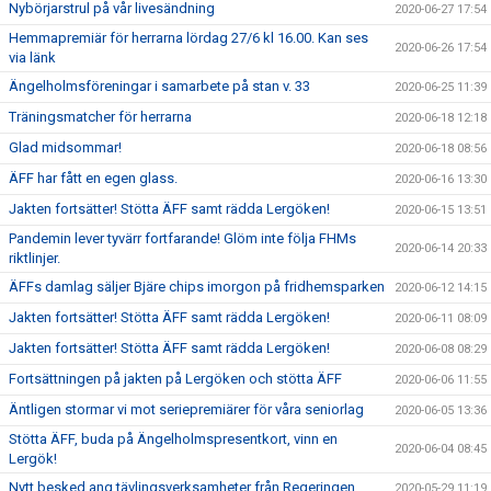
Nybörjarstrul på vår livesändning
2020-06-27 17:54
Hemmapremiär för herrarna lördag 27/6 kl 16.00. Kan ses
2020-06-26 17:54
via länk
Ängelholmsföreningar i samarbete på stan v. 33
2020-06-25 11:39
Träningsmatcher för herrarna
2020-06-18 12:18
Glad midsommar!
2020-06-18 08:56
ÄFF har fått en egen glass.
2020-06-16 13:30
Jakten fortsätter! Stötta ÄFF samt rädda Lergöken!
2020-06-15 13:51
Pandemin lever tyvärr fortfarande! Glöm inte följa FHMs
2020-06-14 20:33
riktlinjer.
ÄFFs damlag säljer Bjäre chips imorgon på fridhemsparken
2020-06-12 14:15
Jakten fortsätter! Stötta ÄFF samt rädda Lergöken!
2020-06-11 08:09
Jakten fortsätter! Stötta ÄFF samt rädda Lergöken!
2020-06-08 08:29
Fortsättningen på jakten på Lergöken och stötta ÄFF
2020-06-06 11:55
Äntligen stormar vi mot seriepremiärer för våra seniorlag
2020-06-05 13:36
Stötta ÄFF, buda på Ängelholmspresentkort, vinn en
2020-06-04 08:45
Lergök!
Nytt besked ang tävlingsverksamheter från Regeringen
2020-05-29 11:19