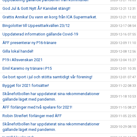
2020-12-21 16:05
God Jul & Gott Nytt År! Kansliet stängt!
2020-12-21 12:31
Grattis Annika! Du vann en korg från ICA Supermarket.
2020-12-21 11:02
Bingolotter till Uppesittarkvällen 23/12
2020-12-17 08:54
Uppdaterad information gällande Covid-19
2020-12-16 07:55
ÄFF presenterar ny P16-tränare
2020-12-09 11:10
Gilla lokal handel!
2020-12-08 12:56
P19 i Allsvenskan 2021
2020-12-04 15:27
Emil Karemo ny tränare i P15
2020-12-01 10:35
Ge bort sport i jul och stötta samtidigt vår förening!
2020-12-01 07:47
Bygget för 2021 fortsätter!
2020-11-22 08:33
Skånefotbollen har uppdaterat sina rekommendationer
2020-11-18 10:53
gällande läget med pandemin.
ÄFF förlänger med två spelare för 2021!
2020-11-15 08:27
Robin Streifert förlänger med ÄFF
2020-11-05 22:05
Skånefotbollen har uppdaterat sina rekommendationer
2020-10-29 08:10
gällande läget med pandemin.