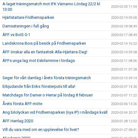
A-laget träningsmatch mot IFK Värnamo Lördag 22/2 kl
2020-02-20 11:54
13:00
Hjärtstartare Fridhemsparken
2020-02-19 09:00
Damsatsningen i full gång
2020-02-18 08:49
ÄFF vs BoIS 0-1
2020-02-17 08:49
Landskrona Bois på besök på Fridhemsparken
2020-02-14 16:22
ÄFF önskar alla en fantastisk Alla-Hjärtans-Dag!
2020-02-14 09:58
ÄFFs unga lag mot Eskilsminne i lördags
2020-02-11 08:06
2020-02-11 07:28
Seger för vårt damlag i årets första träningsmatch
2020-02-10 09:14
Erbjudande från Eriks fönsterputs till alla!
2020-02-07 14:30
Matchdags för Damer o Herrar på lördag 8 februari
2020-02-07 11:22
Årets första ÄFF-möte
2020-02-06 13:26
Ang bilolyckan vid Fridhemsparken (nya IP) i måndags kväll
2020-02-04 20:37
ÄFF Herrlag 2020
2020-01-28 12:02
Vill du vara med om en upplevelse för livet?
2020-01-27 08:41