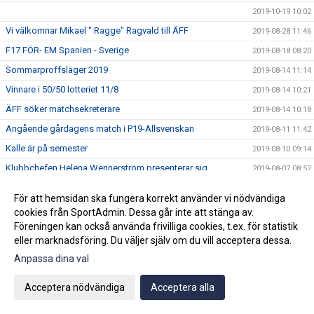
2019-10-19 10:02
Vi välkomnar Mikael " Ragge" Ragvald till ÄFF
2019-08-28 11:46
F17 FÖR- EM Spanien - Sverige
2019-08-18 08:20
Sommarproffsläger 2019
2019-08-14 11:14
Vinnare i 50/50 lotteriet 11/8
2019-08-14 10:21
ÄFF söker matchsekreterare
2019-08-14 10:18
Angående gårdagens match i P19-Allsvenskan
2019-08-11 11:42
Kalle är på semester
2019-08-10 09:14
Klubbchefen Helena Wennerström presenterar sig
2019-08-07 08:52
FitLine är ny samarbetspartner
2019-08-03 14:21
För att hemsidan ska fungera korrekt använder vi nödvändiga
ÄFF söker matchsekreterare
2019-08-01 13:00
cookies från SportAdmin. Dessa går inte att stänga av.
Föreningen kan också använda frivilliga cookies, t.ex. för statistik
Flera lag drar igång igen
2019-07-22 14:01
eller marknadsföring. Du väljer själv om du vill acceptera dessa.
Bemanning på våra kanslier i sommar
2019-07-04 08:02
Anpassa dina val
Vinnare i 50/50 lotteriet 29/6
2019-07-01 14:32
Lyckad Sisters Football Cup
Acceptera nödvändiga
Acceptera alla
2019-07-01 11:56
Ladda ner Min Fotboll-appen
2019-06-22 12:00