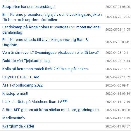
Supporten har semesterstängt!
2022-07-04 08:00
Emil Karemo presenterar sig själv och utvecklingsprojekten
2022-06-29 12:05
för barn- och ungdomsfotbollen.
Landskamp på Ängelholms IP Sveriges F23 möter Indiens
2022-05-26 11:05
damlanslag
Emil Karemo utsedd till Utvecklingsansvarig Barn &
2022-05-06 08:41
Ungdom
Vem är din favorit? Svenningsson/Isaksson eller Di Leva?
2022-04-28 10:11
Guld för vårt Tjejakademilag!
2022-04-25 14:44
Kolla på herrarnas match ikväll? Klicka in på länken
2022-04-22 15:37
P16/06 FUTURE TEAM
2022-04-22 11:02
ÄFF Fotbollscamp 2022
2022-04-20 09:41
Knattepremiär!!
2022-04-16 09:39
Länk att rösta på Matchens lirare i ÄFF
2022-04-14 17:49
Stötta ÄFF genom att köpa säckar med jord, gödning etc
2022-04-12 08:08
Medlemsinfo
2022-04-11 11:13
Kvarglömda kläder
2022-04-11 08:37