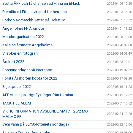
Stötta ÄFF och få chansen att vinna en El-kick
2022-04-06 19:20
Premiären i Ettan avklarad för herrarna.
2022-04-03 18:16
Förköp av matchbiljetter på TicketCo
2022-04-01 13:52
Ängelholms FF Årsmöte
2022-04-01 11:22
Matchorganisation 2022
2022-03-28 10:00
Kallelse årsmöte Ängelholms FF
2022-03-28 09:08
Vi söker en fotograf!
2022-03-24 09:49
Årskort 2022
2022-03-23 10:01
Föreningsdagar på Intersport
2022-03-19 07:52
Första Årskorten köpta för 2022
2022-03-17 09:20
Biljettpriser 2022
2022-03-16 11:23
ÄFF vill hjälpa krigsflyktingar från Ukraina
2022-03-12 12:32
TACK TILL ALLA!
2022-03-01 10:52
VIKTIG INFORMATION AVSEENDE MATCH 26/2 MOT
2022-02-24 10:28
MALMÖ FF
Vem vann på 50/50-lotteriet i söndags?
2022-02-22 13:06
Svenska Cupen i Ängelholm
2022-02-18 08:00