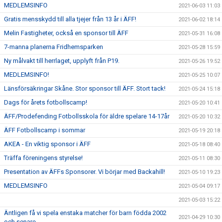
MEDLEMSINFO
2021-06-03 11:03
Gratis mensskydd till alla tjejer från 13 år i ÄFF!
2021-06-02 18:14
Melin Fastigheter, också en sponsor till ÄFF
2021-05-31 16:08
7-manna planerna Fridhemsparken
2021-05-28 15:59
Ny målvakt till herrlaget, upplyft från P19.
2021-05-26 19:52
MEDLEMSINFO!
2021-05-25 10:07
Länsförsäkringar Skåne. Stor sponsor till ÄFF. Stort tack!
2021-05-24 15:18
Dags för årets fotbollscamp!
2021-05-20 10:41
ÄFF/Prodefending Fotbollsskola för äldre spelare 14-17år
2021-05-20 10:32
ÄFF Fotbollscamp i sommar
2021-05-19 20:18
AKEA - En viktig sponsor i ÄFF
2021-05-18 08:40
Träffa föreningens styrelse!
2021-05-11 08:30
Presentation av ÄFFs Sponsorer. Vi börjar med Backahill!
2021-05-10 19:23
MEDLEMSINFO
2021-05-04 09:17
2021-05-03 15:22
Äntligen få vi spela enstaka matcher för barn födda 2002
2021-04-29 10:30
och senare