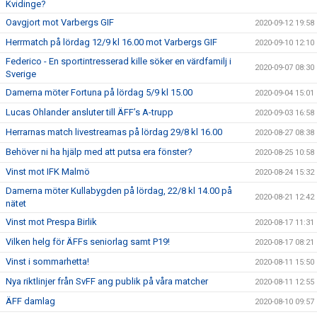
Kvidinge?
Oavgjort mot Varbergs GIF
2020-09-12 19:58
Herrmatch på lördag 12/9 kl 16.00 mot Varbergs GIF
2020-09-10 12:10
Federico - En sportintresserad kille söker en värdfamilj i
2020-09-07 08:30
Sverige
Damerna möter Fortuna på lördag 5/9 kl 15.00
2020-09-04 15:01
Lucas Ohlander ansluter till ÄFF’s A-trupp
2020-09-03 16:58
Herrarnas match livestreamas på lördag 29/8 kl 16.00
2020-08-27 08:38
Behöver ni ha hjälp med att putsa era fönster?
2020-08-25 10:58
Vinst mot IFK Malmö
2020-08-24 15:32
Damerna möter Kullabygden på lördag, 22/8 kl 14.00 på
2020-08-21 12:42
nätet
Vinst mot Prespa Birlik
2020-08-17 11:31
Vilken helg för ÄFFs seniorlag samt P19!
2020-08-17 08:21
Vinst i sommarhetta!
2020-08-11 15:50
Nya riktlinjer från SvFF ang publik på våra matcher
2020-08-11 12:55
ÄFF damlag
2020-08-10 09:57