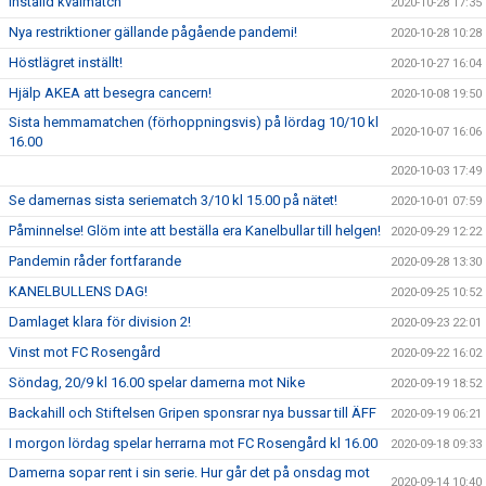
Inställd kvalmatch
2020-10-28 17:35
Nya restriktioner gällande pågående pandemi!
2020-10-28 10:28
Höstlägret inställt!
2020-10-27 16:04
Hjälp AKEA att besegra cancern!
2020-10-08 19:50
Sista hemmamatchen (förhoppningsvis) på lördag 10/10 kl
2020-10-07 16:06
16.00
2020-10-03 17:49
Se damernas sista seriematch 3/10 kl 15.00 på nätet!
2020-10-01 07:59
Påminnelse! Glöm inte att beställa era Kanelbullar till helgen!
2020-09-29 12:22
Pandemin råder fortfarande
2020-09-28 13:30
KANELBULLENS DAG!
2020-09-25 10:52
Damlaget klara för division 2!
2020-09-23 22:01
Vinst mot FC Rosengård
2020-09-22 16:02
Söndag, 20/9 kl 16.00 spelar damerna mot Nike
2020-09-19 18:52
Backahill och Stiftelsen Gripen sponsrar nya bussar till ÄFF
2020-09-19 06:21
I morgon lördag spelar herrarna mot FC Rosengård kl 16.00
2020-09-18 09:33
Damerna sopar rent i sin serie. Hur går det på onsdag mot
2020-09-14 10:40