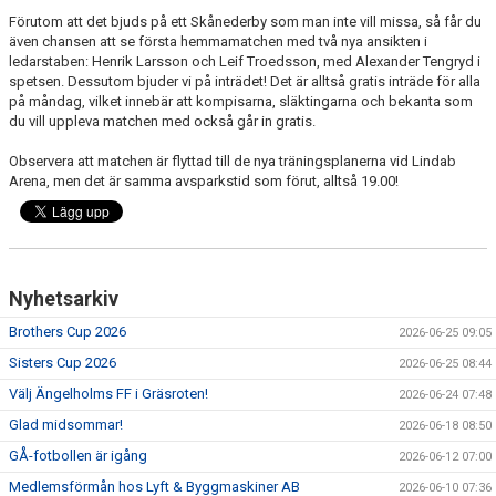
Förutom att det bjuds på ett Skånederby som man inte vill missa, så får du
MEDLEMS OCH TRÄNINGSAVGIFTER
även chansen att se första hemmamatchen med två nya ansikten i
ledarstaben: Henrik Larsson och Leif Troedsson, med Alexander Tengryd i
spetsen. Dessutom bjuder vi på inträdet! Det är alltså gratis inträde för alla
på måndag, vilket innebär att kompisarna, släktingarna och bekanta som
du vill uppleva matchen med också går in gratis.
Observera att matchen är flyttad till de nya träningsplanerna vid Lindab
Arena, men det är samma avsparkstid som förut, alltså 19.00!
Nyhetsarkiv
Brothers Cup 2026
2026-06-25 09:05
Sisters Cup 2026
2026-06-25 08:44
Välj Ängelholms FF i Gräsroten!
2026-06-24 07:48
Glad midsommar!
2026-06-18 08:50
GÅ-fotbollen är igång
2026-06-12 07:00
Medlemsförmån hos Lyft & Byggmaskiner AB
2026-06-10 07:36