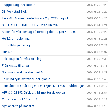
Flügger färg 20% rabatt!
2025-08-26 11:25
Din Verkstad Syd.
2025-08-26 10:22
Tack ALLA som gjorde Sisters Cup 2025 möjlig!
2025-06-30 14:25
SISTERS FOOTBALL CUP 28-29:e juni 2025
2025-06-24 12:24
Match för vårt Herrlag på torsdag den 19 juni KL 19:00
2025-06-16 09:29
Hej kära medlemmar!
2025-06-13 07:21
Fotbollströje fredag!
2025-05-06 07:22
Hus 57
2025-04-23 09:37
Eskilscupen för våra ÄFF lag
2024-08-05 14:33
Från knatte till a-lag
2024-08-01 21:16
Sommarlovsaktiviteter med ÄFF
2024-06-22 16:21
En stund fylld av fotboll och glädje
2024-06-17 15:49
Extra årsmöte måndagen den 17 juni KL 17:00 i klubbstugan
2024-05-28 08:47
ÄFF &#128155; Drivkraft, bli mentor du också
2024-05-16 08:57
Cupvinster för F14 och F15
2024-05-13 11:12
Nytt ansikte på kansliet
2024-04-18 18:13