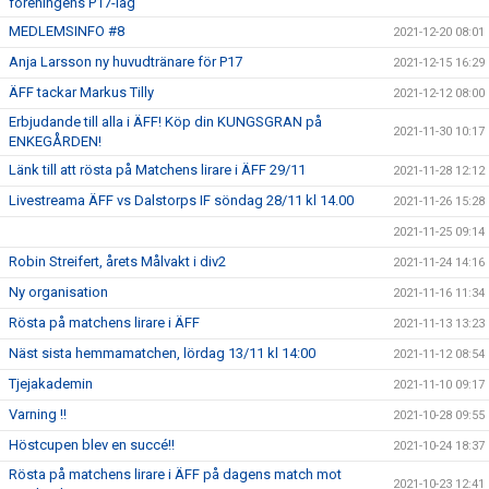
föreningens P17-lag
MEDLEMSINFO #8
2021-12-20 08:01
Anja Larsson ny huvudtränare för P17
2021-12-15 16:29
ÄFF tackar Markus Tilly
2021-12-12 08:00
Erbjudande till alla i ÄFF! Köp din KUNGSGRAN på
2021-11-30 10:17
ENKEGÅRDEN!
Länk till att rösta på Matchens lirare i ÄFF 29/11
2021-11-28 12:12
Livestreama ÄFF vs Dalstorps IF söndag 28/11 kl 14.00
2021-11-26 15:28
2021-11-25 09:14
Robin Streifert, årets Målvakt i div2
2021-11-24 14:16
Ny organisation
2021-11-16 11:34
Rösta på matchens lirare i ÄFF
2021-11-13 13:23
Näst sista hemmamatchen, lördag 13/11 kl 14:00
2021-11-12 08:54
Tjejakademin
2021-11-10 09:17
Varning !!
2021-10-28 09:55
Höstcupen blev en succé!!
2021-10-24 18:37
Rösta på matchens lirare i ÄFF på dagens match mot
2021-10-23 12:41