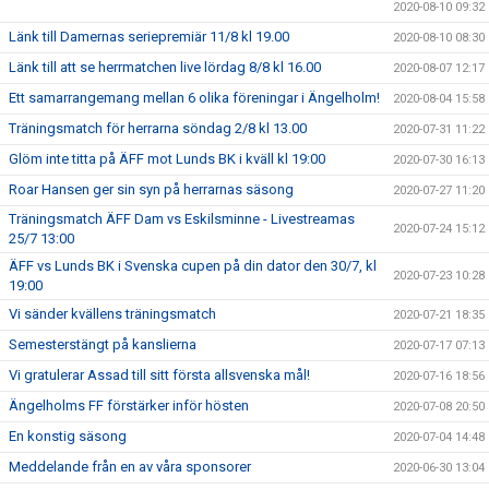
2020-08-10 09:32
Länk till Damernas seriepremiär 11/8 kl 19.00
2020-08-10 08:30
Länk till att se herrmatchen live lördag 8/8 kl 16.00
2020-08-07 12:17
Ett samarrangemang mellan 6 olika föreningar i Ängelholm!
2020-08-04 15:58
Träningsmatch för herrarna söndag 2/8 kl 13.00
2020-07-31 11:22
Glöm inte titta på ÄFF mot Lunds BK i kväll kl 19:00
2020-07-30 16:13
Roar Hansen ger sin syn på herrarnas säsong
2020-07-27 11:20
Träningsmatch ÄFF Dam vs Eskilsminne - Livestreamas
2020-07-24 15:12
25/7 13:00
ÄFF vs Lunds BK i Svenska cupen på din dator den 30/7, kl
2020-07-23 10:28
19:00
Vi sänder kvällens träningsmatch
2020-07-21 18:35
Semesterstängt på kanslierna
2020-07-17 07:13
Vi gratulerar Assad till sitt första allsvenska mål!
2020-07-16 18:56
Ängelholms FF förstärker inför hösten
2020-07-08 20:50
En konstig säsong
2020-07-04 14:48
Meddelande från en av våra sponsorer
2020-06-30 13:04