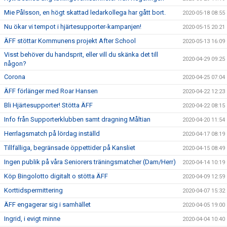
Mie Pålsson, en högt skattad ledarkollega har gått bort.
2020-05-18 08:55
Nu ökar vi tempot i hjärtesupporter-kampanjen!
2020-05-15 20:21
ÄFF stöttar Kommunens projekt After School
2020-05-13 16:09
Visst behöver du handsprit, eller vill du skänka det till
2020-04-29 09:25
någon?
Corona
2020-04-25 07:04
ÄFF förlänger med Roar Hansen
2020-04-22 12:23
Bli Hjärtesupporter! Stötta ÄFF
2020-04-22 08:15
Info från Supporterklubben samt dragning Måltian
2020-04-20 11:54
Herrlagsmatch på lördag inställd
2020-04-17 08:19
Tillfälliga, begränsade öppettider på Kansliet
2020-04-15 08:49
Ingen publik på våra Seniorers träningsmatcher (Dam/Herr)
2020-04-14 10:19
Köp Bingolotto digitalt o stötta ÄFF
2020-04-09 12:59
Korttidspermittering
2020-04-07 15:32
ÄFF engagerar sig i samhället
2020-04-05 19:00
Ingrid, i evigt minne
2020-04-04 10:40