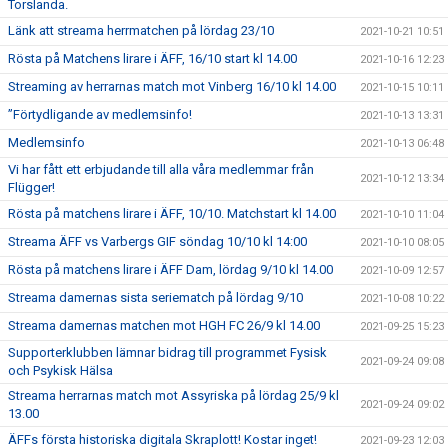
Torslanda.
Länk att streama herrmatchen på lördag 23/10
2021-10-21 10:51
Rösta på Matchens lirare i ÄFF, 16/10 start kl 14.00
2021-10-16 12:23
Streaming av herrarnas match mot Vinberg 16/10 kl 14.00
2021-10-15 10:11
”Förtydligande av medlemsinfo!
2021-10-13 13:31
Medlemsinfo
2021-10-13 06:48
Vi har fått ett erbjudande till alla våra medlemmar från
2021-10-12 13:34
Flügger!
Rösta på matchens lirare i ÄFF, 10/10. Matchstart kl 14.00
2021-10-10 11:04
Streama ÄFF vs Varbergs GIF söndag 10/10 kl 14:00
2021-10-10 08:05
Rösta på matchens lirare i ÄFF Dam, lördag 9/10 kl 14.00
2021-10-09 12:57
Streama damernas sista seriematch på lördag 9/10
2021-10-08 10:22
Streama damernas matchen mot HGH FC 26/9 kl 14.00
2021-09-25 15:23
Supporterklubben lämnar bidrag till programmet Fysisk
2021-09-24 09:08
och Psykisk Hälsa
Streama herrarnas match mot Assyriska på lördag 25/9 kl
2021-09-24 09:02
13.00
ÄFFs första historiska digitala Skraplott! Kostar inget!
2021-09-23 12:03