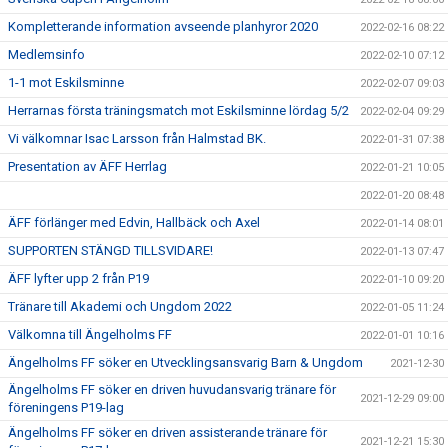
Kompletterande information avseende planhyror 2020
2022-02-16 08:22
Medlemsinfo
2022-02-10 07:12
1-1 mot Eskilsminne
2022-02-07 09:03
Herrarnas första träningsmatch mot Eskilsminne lördag 5/2
2022-02-04 09:29
Vi välkomnar Isac Larsson från Halmstad BK.
2022-01-31 07:38
Presentation av ÄFF Herrlag
2022-01-21 10:05
2022-01-20 08:48
ÄFF förlänger med Edvin, Hallbäck och Axel
2022-01-14 08:01
SUPPORTEN STÄNGD TILLSVIDARE!
2022-01-13 07:47
ÄFF lyfter upp 2 från P19
2022-01-10 09:20
Tränare till Akademi och Ungdom 2022
2022-01-05 11:24
Välkomna till Ängelholms FF
2022-01-01 10:16
Ängelholms FF söker en Utvecklingsansvarig Barn & Ungdom
2021-12-30
Ängelholms FF söker en driven huvudansvarig tränare för
2021-12-29 09:00
föreningens P19-lag
Ängelholms FF söker en driven assisterande tränare för
2021-12-21 15:30