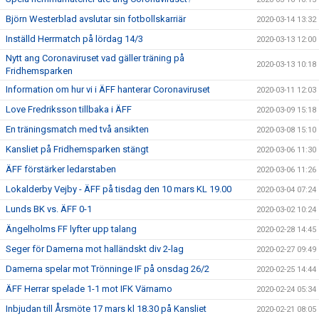
Björn Westerblad avslutar sin fotbollskarriär
2020-03-14 13:32
Inställd Herrmatch på lördag 14/3
2020-03-13 12:00
Nytt ang Coronaviruset vad gäller träning på
2020-03-13 10:18
Fridhemsparken
Information om hur vi i ÄFF hanterar Coronaviruset
2020-03-11 12:03
Love Fredriksson tillbaka i ÄFF
2020-03-09 15:18
En träningsmatch med två ansikten
2020-03-08 15:10
Kansliet på Fridhemsparken stängt
2020-03-06 11:30
ÄFF förstärker ledarstaben
2020-03-06 11:26
Lokalderby Vejby - ÄFF på tisdag den 10 mars KL 19.00
2020-03-04 07:24
Lunds BK vs. ÄFF 0-1
2020-03-02 10:24
Ängelholms FF lyfter upp talang
2020-02-28 14:45
Seger för Damerna mot halländskt div 2-lag
2020-02-27 09:49
Damerna spelar mot Trönninge IF på onsdag 26/2
2020-02-25 14:44
ÄFF Herrar spelade 1-1 mot IFK Värnamo
2020-02-24 05:34
Inbjudan till Årsmöte 17 mars kl 18.30 på Kansliet
2020-02-21 08:05