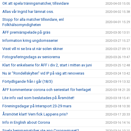
OK att spela träningsmatcher, tillsvidare
2020-04-03 15:05
Allas vår Ingrid har lämnat oss.
2020-04-02 15:38
Stopp för alla matcher tillsvidare, enl
2020-04-01 15:29
Folkhälsomyndigheten
ÄFF premiärspelade på gräs
2020-03-30 13:51
Information kring ungdomsserier
2020-03-27 15:27
Visst vill ni se bra ut när solen skiner
2020-03-27 09:13
Fotograferingsdags av seniorerna
2020-03-26 19:47
Klart för enkelserie för ÄFF i div 2, start i mitten av juni
2020-03-25 12:48
Nu är "Rondellskylten" vid IP på väg att renoveras
2020-03-24 13:42
Förtydligande från i går (18/3)
2020-03-19 13:32
ÄFF kommenterar corona och seriestart för herrlaget
2020-03-18 21:20
Lite info vad som beslutades på Årsmötet!
2020-03-18 15:41
Föreningsdagar på Intersport 23-29 mars
2020-03-18 10:30
Årsmötet klart! Vem fick Lappens pris?
2020-03-17 20:33
Info in English about Corona
2020-03-16 14:16
Spela hemmamatcher ute ang Coronaviruset?
2020-03-16 10:15