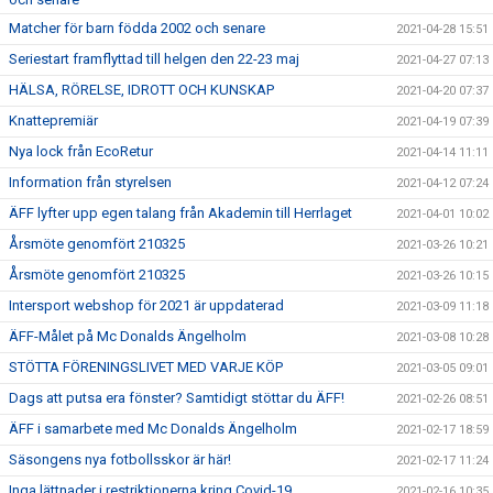
Matcher för barn födda 2002 och senare
2021-04-28 15:51
Seriestart framflyttad till helgen den 22-23 maj
2021-04-27 07:13
HÄLSA, RÖRELSE, IDROTT OCH KUNSKAP
2021-04-20 07:37
Knattepremiär
2021-04-19 07:39
Nya lock från EcoRetur
2021-04-14 11:11
Information från styrelsen
2021-04-12 07:24
ÄFF lyfter upp egen talang från Akademin till Herrlaget
2021-04-01 10:02
Årsmöte genomfört 210325
2021-03-26 10:21
Årsmöte genomfört 210325
2021-03-26 10:15
Intersport webshop för 2021 är uppdaterad
2021-03-09 11:18
ÄFF-Målet på Mc Donalds Ängelholm
2021-03-08 10:28
STÖTTA FÖRENINGSLIVET MED VARJE KÖP
2021-03-05 09:01
Dags att putsa era fönster? Samtidigt stöttar du ÄFF!
2021-02-26 08:51
ÄFF i samarbete med Mc Donalds Ängelholm
2021-02-17 18:59
Säsongens nya fotbollsskor är här!
2021-02-17 11:24
Inga lättnader i restriktionerna kring Covid-19
2021-02-16 10:35