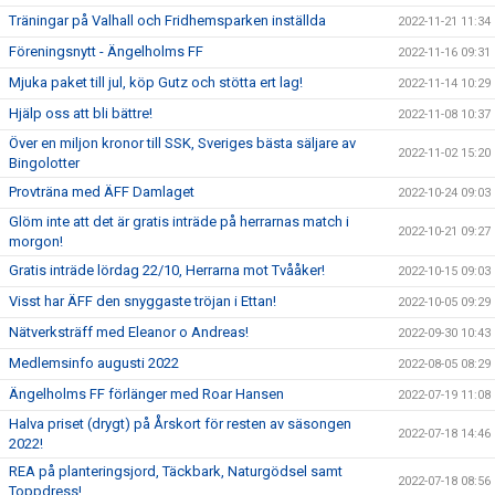
Träningar på Valhall och Fridhemsparken inställda
2022-11-21 11:34
Föreningsnytt - Ängelholms FF
2022-11-16 09:31
Mjuka paket till jul, köp Gutz och stötta ert lag!
2022-11-14 10:29
Hjälp oss att bli bättre!
2022-11-08 10:37
Över en miljon kronor till SSK, Sveriges bästa säljare av
2022-11-02 15:20
Bingolotter
Provträna med ÄFF Damlaget
2022-10-24 09:03
Glöm inte att det är gratis inträde på herrarnas match i
2022-10-21 09:27
morgon!
Gratis inträde lördag 22/10, Herrarna mot Tvååker!
2022-10-15 09:03
Visst har ÄFF den snyggaste tröjan i Ettan!
2022-10-05 09:29
Nätverksträff med Eleanor o Andreas!
2022-09-30 10:43
Medlemsinfo augusti 2022
2022-08-05 08:29
Ängelholms FF förlänger med Roar Hansen
2022-07-19 11:08
Halva priset (drygt) på Årskort för resten av säsongen
2022-07-18 14:46
2022!
REA på planteringsjord, Täckbark, Naturgödsel samt
2022-07-18 08:56
Toppdress!