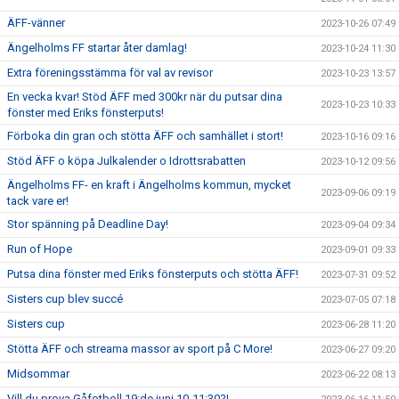
ÄFF-vänner
2023-10-26 07:49
Ängelholms FF startar åter damlag!
2023-10-24 11:30
Extra föreningsstämma för val av revisor
2023-10-23 13:57
En vecka kvar! Stöd ÄFF med 300kr när du putsar dina
2023-10-23 10:33
fönster med Eriks fönsterputs!
Förboka din gran och stötta ÄFF och samhället i stort!
2023-10-16 09:16
Stöd ÄFF o köpa Julkalender o Idrottsrabatten
2023-10-12 09:56
Ängelholms FF- en kraft i Ängelholms kommun, mycket
2023-09-06 09:19
tack vare er!
Stor spänning på Deadline Day!
2023-09-04 09:34
Run of Hope
2023-09-01 09:33
Putsa dina fönster med Eriks fönsterputs och stötta ÄFF!
2023-07-31 09:52
Sisters cup blev succé
2023-07-05 07:18
Sisters cup
2023-06-28 11:20
Stötta ÄFF och streama massor av sport på C More!
2023-06-27 09:20
Midsommar
2023-06-22 08:13
Vill du prova Gåfotboll 19:de juni 10-11:30?!