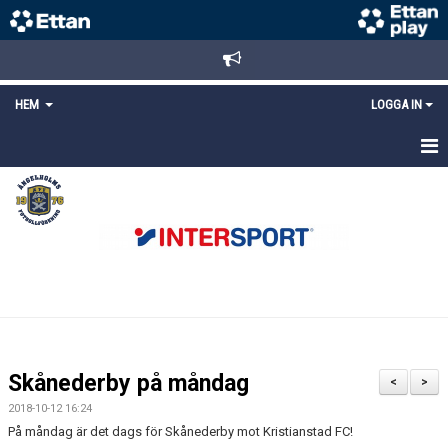
HEM
LOGGA IN
STARTSIDA
NYHETER
ANMÄLAN/REGISTRERING
POLICYS
FÖRKÖP BILJETTER
Skånederby på måndag
<
>
LÄNKAR
2018-10-12 16:24
På måndag är det dags för Skånederby mot Kristianstad FC!