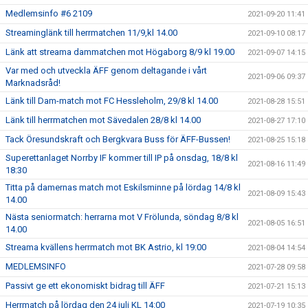
Medlemsinfo #6 2109
2021-09-20 11:41
Streaminglänk till herrmatchen 11/9,kl 14.00
2021-09-10 08:17
Länk att streama dammatchen mot Högaborg 8/9 kl 19.00
2021-09-07 14:15
Var med och utveckla ÄFF genom deltagande i vårt
2021-09-06 09:37
Marknadsråd!
Länk till Dam-match mot FC Hessleholm, 29/8 kl 14.00
2021-08-28 15:51
Länk till herrmatchen mot Sävedalen 28/8 kl 14.00
2021-08-27 17:10
Tack Öresundskraft och Bergkvara Buss för ÄFF-Bussen!
2021-08-25 15:18
Superettanlaget Norrby IF kommer till IP på onsdag, 18/8 kl
2021-08-16 11:49
18:30
Titta på damernas match mot Eskilsminne på lördag 14/8 kl
2021-08-09 15:43
14.00
Nästa seniormatch: herrarna mot V Frölunda, söndag 8/8 kl
2021-08-05 16:51
14.00
Streama kvällens herrmatch mot BK Astrio, kl 19:00
2021-08-04 14:54
MEDLEMSINFO
2021-07-28 09:58
Passivt ge ett ekonomiskt bidrag till ÄFF
2021-07-21 15:13
Herrmatch på lördag den 24 juli KL 14:00
2021-07-19 10:35