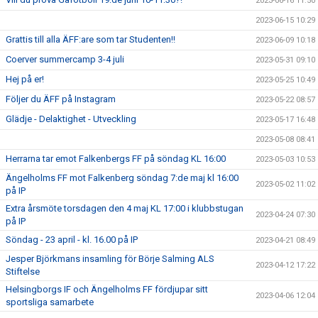
2023-06-16 11:50
2023-06-15 10:29
Grattis till alla ÄFF:are som tar Studenten!!
2023-06-09 10:18
Coerver summercamp 3-4 juli
2023-05-31 09:10
Hej på er!
2023-05-25 10:49
Följer du ÄFF på Instagram
2023-05-22 08:57
Glädje - Delaktighet - Utveckling
2023-05-17 16:48
2023-05-08 08:41
Herrarna tar emot Falkenbergs FF på söndag KL 16:00
2023-05-03 10:53
Ängelholms FF mot Falkenberg söndag 7:de maj kl 16:00
2023-05-02 11:02
på IP
Extra årsmöte torsdagen den 4 maj KL 17:00 i klubbstugan
2023-04-24 07:30
på IP
Söndag - 23 april - kl. 16.00 på IP
2023-04-21 08:49
Jesper Björkmans insamling för Börje Salming ALS
2023-04-12 17:22
Stiftelse
Helsingborgs IF och Ängelholms FF fördjupar sitt
2023-04-06 12:04
sportsliga samarbete