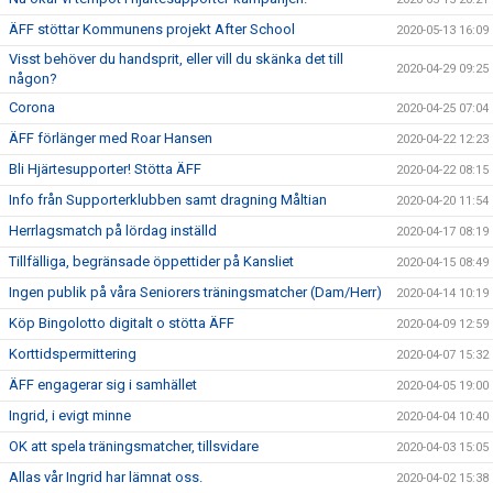
ÄFF stöttar Kommunens projekt After School
2020-05-13 16:09
Visst behöver du handsprit, eller vill du skänka det till
2020-04-29 09:25
någon?
Corona
2020-04-25 07:04
ÄFF förlänger med Roar Hansen
2020-04-22 12:23
Bli Hjärtesupporter! Stötta ÄFF
2020-04-22 08:15
Info från Supporterklubben samt dragning Måltian
2020-04-20 11:54
Herrlagsmatch på lördag inställd
2020-04-17 08:19
Tillfälliga, begränsade öppettider på Kansliet
2020-04-15 08:49
Ingen publik på våra Seniorers träningsmatcher (Dam/Herr)
2020-04-14 10:19
Köp Bingolotto digitalt o stötta ÄFF
2020-04-09 12:59
Korttidspermittering
2020-04-07 15:32
ÄFF engagerar sig i samhället
2020-04-05 19:00
Ingrid, i evigt minne
2020-04-04 10:40
OK att spela träningsmatcher, tillsvidare
2020-04-03 15:05
Allas vår Ingrid har lämnat oss.
2020-04-02 15:38