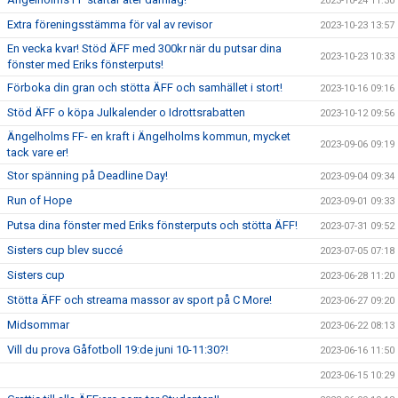
2023-10-24 11:30
Extra föreningsstämma för val av revisor
2023-10-23 13:57
En vecka kvar! Stöd ÄFF med 300kr när du putsar dina
2023-10-23 10:33
fönster med Eriks fönsterputs!
Förboka din gran och stötta ÄFF och samhället i stort!
2023-10-16 09:16
Stöd ÄFF o köpa Julkalender o Idrottsrabatten
2023-10-12 09:56
Ängelholms FF- en kraft i Ängelholms kommun, mycket
2023-09-06 09:19
tack vare er!
Stor spänning på Deadline Day!
2023-09-04 09:34
Run of Hope
2023-09-01 09:33
Putsa dina fönster med Eriks fönsterputs och stötta ÄFF!
2023-07-31 09:52
Sisters cup blev succé
2023-07-05 07:18
Sisters cup
2023-06-28 11:20
Stötta ÄFF och streama massor av sport på C More!
2023-06-27 09:20
Midsommar
2023-06-22 08:13
Vill du prova Gåfotboll 19:de juni 10-11:30?!
2023-06-16 11:50
2023-06-15 10:29