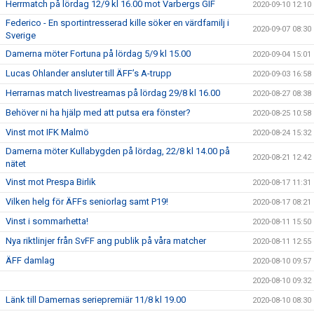
Herrmatch på lördag 12/9 kl 16.00 mot Varbergs GIF
2020-09-10 12:10
Federico - En sportintresserad kille söker en värdfamilj i
2020-09-07 08:30
Sverige
Damerna möter Fortuna på lördag 5/9 kl 15.00
2020-09-04 15:01
Lucas Ohlander ansluter till ÄFF’s A-trupp
2020-09-03 16:58
Herrarnas match livestreamas på lördag 29/8 kl 16.00
2020-08-27 08:38
Behöver ni ha hjälp med att putsa era fönster?
2020-08-25 10:58
Vinst mot IFK Malmö
2020-08-24 15:32
Damerna möter Kullabygden på lördag, 22/8 kl 14.00 på
2020-08-21 12:42
nätet
Vinst mot Prespa Birlik
2020-08-17 11:31
Vilken helg för ÄFFs seniorlag samt P19!
2020-08-17 08:21
Vinst i sommarhetta!
2020-08-11 15:50
Nya riktlinjer från SvFF ang publik på våra matcher
2020-08-11 12:55
ÄFF damlag
2020-08-10 09:57
2020-08-10 09:32
Länk till Damernas seriepremiär 11/8 kl 19.00
2020-08-10 08:30