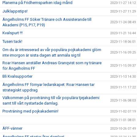
Planerna på Fridhemsparken idag månd
2023-11-27 14:12
Julklappstips!
2023-11-27 11:29
Ängelholms FF Söker Tränare och Assisterande till
2023-11-24 08:49
Akademi (P15, P17, P19)
Kvalspurt !!!
2023-11-21 16:44
Tusen tack!
2023-11-18 06:01
Om du är intresserad av vår populära pojkakademi glöm
2023-11-16 09:25
inte imorgon är sista dagen att anmäla sig til
Roar Hansen anställer Andreas Granqvist som ny tränare
2023-11-15 09:37
för Ängelholms FF
Bli Kvalsupporter
2023-11-13 14:30
Ängelholms FF förnyar ledarskapet: Roar Hansen tar
2023-11-11 17:22
strategiskt uppdrag
Välkommen på provträning till vår populära tjejakademi
2023-11-06 08:03
samt till vårt nystartade damlag.
Provträning med pojkakademin!
2023-11-02 07:19
2023-11-01 08:01
ÄFF-vänner
2023-10-26 07:49
Ängelholms FF startar åter damlag!