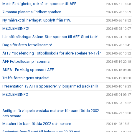
Melin Fastigheter, också en sponsor till ÄFF
2021-05-31 16:08
7-manna planerna Fridhemsparken
2021-05-28 15:59
Ny målvakt till herrlaget, upplyft från P19.
2021-05-26 19:52
MEDLEMSINFO!
2021-05-25 10:07
Länsförsäkringar Skåne. Stor sponsor till ÄFF. Stort tack!
2021-05-24 15:18
Dags för årets fotbollscamp!
2021-05-20 10:41
ÄFF/Prodefending Fotbollsskola för äldre spelare 14-17år
2021-05-20 10:32
ÄFF Fotbollscamp i sommar
2021-05-19 20:18
AKEA - En viktig sponsor i ÄFF
2021-05-18 08:40
Träffa föreningens styrelse!
2021-05-11 08:30
Presentation av ÄFFs Sponsorer. Vi börjar med Backahill!
2021-05-10 19:23
MEDLEMSINFO
2021-05-04 09:17
2021-05-03 15:22
Äntligen få vi spela enstaka matcher för barn födda 2002
2021-04-29 10:30
och senare
Matcher för barn födda 2002 och senare
2021-04-28 15:51
Seriestart framflyttad till helgen den 22-23 maj