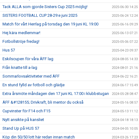
Tack ALLA som gjorde Sisters Cup 2025 möjlig!
2025-06-30 14:25
SISTERS FOOTBALL CUP 28-29:e juni 2025
2025-06-24 12:24
Match för vårt Herrlag på torsdag den 19 juni KL 19:00
2025-06-16 09:29
Hej kära medlemmar!
2025-06-13 07:21
Fotbollströje fredag!
2025-05-06 07:22
Hus 57
2025-04-23 09:37
Eskilscupen för våra ÄFF lag
2024-08-05 14:33
Från knatte till a-lag
2024-08-01 21:16
Sommarlovsaktiviteter med ÄFF
2024-06-22 16:21
En stund fylld av fotboll och glädje
2024-06-17 15:49
Extra årsmöte måndagen den 17 juni KL 17:00 i klubbstugan
2024-05-28 08:47
ÄFF &#128155; Drivkraft, bli mentor du också
2024-05-16 08:57
Cupvinster för F14 och F15
2024-05-13 11:12
Nytt ansikte på kansliet
2024-04-18 18:13
Stand Up på HUS 57
2024-04-05 10:05
Köp din 50/50 lott här redan innan match
2024-03-26 17:23