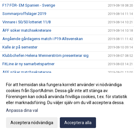
F17 FÖR- EM Spanien - Sverige
2019-08-18 08:20
Sommarproffsläger 2019
2019-08-14 11:14
Vinnare i 50/50 lotteriet 11/8
2019-08-14 10:21
ÄFF söker matchsekreterare
2019-08-14 10:18
Angående gårdagens match i P19-Allsvenskan
2019-08-11 11:42
Kalle är på semester
2019-08-10 09:14
Klubbchefen Helena Wennerström presenterar sig
2019-08-07 08:52
FitLine är ny samarbetspartner
2019-08-03 14:21
ÄFF söker matchsekreterare
2019-08-01 13:00
Flera lag drar igång igen
2019-07-22 14:01
För att hemsidan ska fungera korrekt använder vi nödvändiga
Bemanning på våra kanslier i sommar
2019-07-04 08:02
cookies från SportAdmin. Dessa går inte att stänga av.
Föreningen kan också använda frivilliga cookies, t.ex. för statistik
Vinnare i 50/50 lotteriet 29/6
2019-07-01 14:32
eller marknadsföring. Du väljer själv om du vill acceptera dessa.
Lyckad Sisters Football Cup
2019-07-01 11:56
Anpassa dina val
Ladda ner Min Fotboll-appen
2019-06-22 12:00
Dan Norberg har gått STAC-utbildning
Acceptera nödvändiga
Acceptera alla
2019-06-21 12:00
Glad midsommar!
2019-06-20 10:34