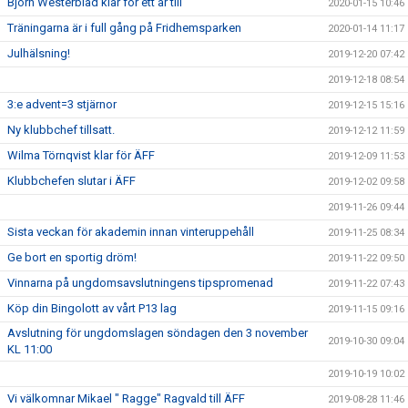
Björn Westerblad klar för ett år till
2020-01-15 10:46
Träningarna är i full gång på Fridhemsparken
2020-01-14 11:17
Julhälsning!
2019-12-20 07:42
2019-12-18 08:54
3:e advent=3 stjärnor
2019-12-15 15:16
Ny klubbchef tillsatt.
2019-12-12 11:59
Wilma Törnqvist klar för ÄFF
2019-12-09 11:53
Klubbchefen slutar i ÄFF
2019-12-02 09:58
2019-11-26 09:44
Sista veckan för akademin innan vinteruppehåll
2019-11-25 08:34
Ge bort en sportig dröm!
2019-11-22 09:50
Vinnarna på ungdomsavslutningens tipspromenad
2019-11-22 07:43
Köp din Bingolott av vårt P13 lag
2019-11-15 09:16
Avslutning för ungdomslagen söndagen den 3 november
2019-10-30 09:04
KL 11:00
2019-10-19 10:02
Vi välkomnar Mikael " Ragge" Ragvald till ÄFF
2019-08-28 11:46