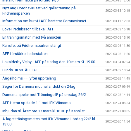
Inställd Herrmatch på lördag 14/3
2020-03-13 12:00
Nytt ang Coronaviruset vad gäller träning på
2020-03-13 10:18
Fridhemsparken
Information om hur vi i ÄFF hanterar Coronaviruset
2020-03-11 12:03
Love Fredriksson tillbaka i ÄFF
2020-03-09 15:18
En träningsmatch med två ansikten
2020-03-08 15:10
Kansliet på Fridhemsparken stängt
2020-03-06 11:30
ÄFF förstärker ledarstaben
2020-03-06 11:26
Lokalderby Vejby - ÄFF på tisdag den 10 mars KL 19.00
2020-03-04 07:24
Lunds BK vs. ÄFF 0-1
2020-03-02 10:24
Ängelholms FF lyfter upp talang
2020-02-28 14:45
Seger för Damerna mot halländskt div 2-lag
2020-02-27 09:49
Damerna spelar mot Trönninge IF på onsdag 26/2
2020-02-25 14:44
ÄFF Herrar spelade 1-1 mot IFK Värnamo
2020-02-24 05:34
Inbjudan till Årsmöte 17 mars kl 18.30 på Kansliet
2020-02-21 08:05
A-laget träningsmatch mot IFK Värnamo Lördag 22/2 kl
2020-02-20 11:54
13:00