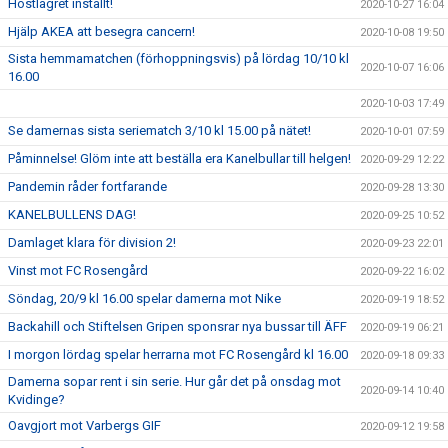
Höstlägret inställt!
2020-10-27 16:04
Hjälp AKEA att besegra cancern!
2020-10-08 19:50
Sista hemmamatchen (förhoppningsvis) på lördag 10/10 kl
2020-10-07 16:06
16.00
2020-10-03 17:49
Se damernas sista seriematch 3/10 kl 15.00 på nätet!
2020-10-01 07:59
Påminnelse! Glöm inte att beställa era Kanelbullar till helgen!
2020-09-29 12:22
Pandemin råder fortfarande
2020-09-28 13:30
KANELBULLENS DAG!
2020-09-25 10:52
Damlaget klara för division 2!
2020-09-23 22:01
Vinst mot FC Rosengård
2020-09-22 16:02
Söndag, 20/9 kl 16.00 spelar damerna mot Nike
2020-09-19 18:52
Backahill och Stiftelsen Gripen sponsrar nya bussar till ÄFF
2020-09-19 06:21
I morgon lördag spelar herrarna mot FC Rosengård kl 16.00
2020-09-18 09:33
Damerna sopar rent i sin serie. Hur går det på onsdag mot
2020-09-14 10:40
Kvidinge?
Oavgjort mot Varbergs GIF
2020-09-12 19:58