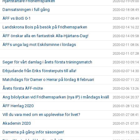
Hjärtstartare Fridhemsparken
2020-02-19 09:00
Damsatsningen i full gång
2020-02-18 08:49
ÄFF vs BoIS 0-1
2020-02-17 08:49
Landskrona Bois på besök på Fridhemsparken
2020-02-14 16:22
ÄFF önskar alla en fantastisk Alla-Hjärtans-Dag!
2020-02-14 09:58
ÄFFs unga lag mot Eskilsminne i lördags
2020-02-11 08:06
2020-02-11 07:28
Seger för vårt damlag i årets första träningsmatch
2020-02-10 09:14
Erbjudande från Eriks fönsterputs till alla!
2020-02-07 14:30
Matchdags för Damer o Herrar på lördag 8 februari
2020-02-07 11:22
Årets första ÄFF-möte
2020-02-06 13:26
Ang bilolyckan vid Fridhemsparken (nya IP) i måndags kväll
2020-02-04 20:37
ÄFF Herrlag 2020
2020-01-28 12:02
Vill du vara med om en upplevelse för livet?
2020-01-27 08:41
Akademin 2020
2020-01-21 07:31
Damerna på gång inför säsongen!
2020-01-15 20:36