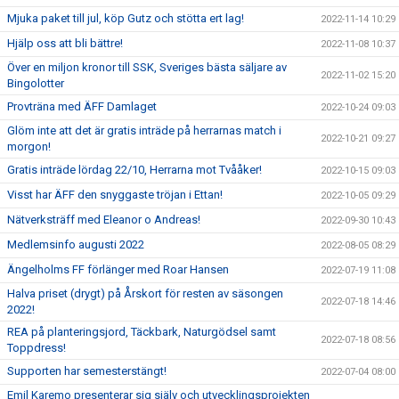
Mjuka paket till jul, köp Gutz och stötta ert lag!
2022-11-14 10:29
Hjälp oss att bli bättre!
2022-11-08 10:37
Över en miljon kronor till SSK, Sveriges bästa säljare av
2022-11-02 15:20
Bingolotter
Provträna med ÄFF Damlaget
2022-10-24 09:03
Glöm inte att det är gratis inträde på herrarnas match i
2022-10-21 09:27
morgon!
Gratis inträde lördag 22/10, Herrarna mot Tvååker!
2022-10-15 09:03
Visst har ÄFF den snyggaste tröjan i Ettan!
2022-10-05 09:29
Nätverksträff med Eleanor o Andreas!
2022-09-30 10:43
Medlemsinfo augusti 2022
2022-08-05 08:29
Ängelholms FF förlänger med Roar Hansen
2022-07-19 11:08
Halva priset (drygt) på Årskort för resten av säsongen
2022-07-18 14:46
2022!
REA på planteringsjord, Täckbark, Naturgödsel samt
2022-07-18 08:56
Toppdress!
Supporten har semesterstängt!
2022-07-04 08:00
Emil Karemo presenterar sig själv och utvecklingsprojekten