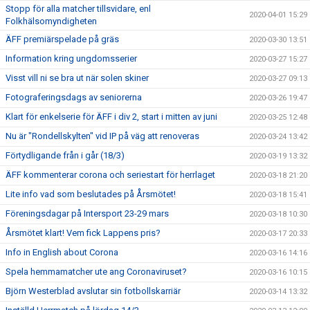
Stopp för alla matcher tillsvidare, enl
2020-04-01 15:29
Folkhälsomyndigheten
ÄFF premiärspelade på gräs
2020-03-30 13:51
Information kring ungdomsserier
2020-03-27 15:27
Visst vill ni se bra ut när solen skiner
2020-03-27 09:13
Fotograferingsdags av seniorerna
2020-03-26 19:47
Klart för enkelserie för ÄFF i div 2, start i mitten av juni
2020-03-25 12:48
Nu är "Rondellskylten" vid IP på väg att renoveras
2020-03-24 13:42
Förtydligande från i går (18/3)
2020-03-19 13:32
ÄFF kommenterar corona och seriestart för herrlaget
2020-03-18 21:20
Lite info vad som beslutades på Årsmötet!
2020-03-18 15:41
Föreningsdagar på Intersport 23-29 mars
2020-03-18 10:30
Årsmötet klart! Vem fick Lappens pris?
2020-03-17 20:33
Info in English about Corona
2020-03-16 14:16
Spela hemmamatcher ute ang Coronaviruset?
2020-03-16 10:15
Björn Westerblad avslutar sin fotbollskarriär
2020-03-14 13:32