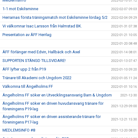
Medlemsinfo
2022-02-10 07:12
1-1 mot Eskilsminne
2022-02-07 09:03
Herrarnas första träningsmatch mot Eskilsminne lördag 5/2
2022-02-04 09:29
Vi välkomnar Isac Larsson från Halmstad BK.
2022-01-31 07:38
Presentation av ÄFF Herrlag
2022-01-21 10:05
2022-01-20 08:48
ÄFF förlänger med Edvin, Hallbäck och Axel
2022-01-14 08:01
SUPPORTEN STÄNGD TILLSVIDARE!
2022-01-13 07:47
ÄFF lyfter upp 2 från P19
2022-01-10 09:20
Tränare till Akademi och Ungdom 2022
2022-01-05 11:24
Välkomna till Ängelholms FF
2022-01-01 10:16
Ängelholms FF söker en Utvecklingsansvarig Barn & Ungdom
2021-12-30
Ängelholms FF söker en driven huvudansvarig tränare för
2021-12-29 09:00
föreningens P19-lag
Ängelholms FF söker en driven assisterande tränare för
2021-12-21 15:30
föreningens P17-lag
MEDLEMSINFO #8
2021-12-20 08:01