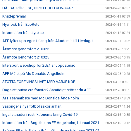
2021-04-27 07:13
HÄLSA, RÖRELSE, IDROTT OCH KUNSKAP
2021-04-20 07:37
Knattepremiär
2021-04-19 07:39
Nya lock från EcoRetur
2021-04-14 11:11
Information från styrelsen
2021-04-12 07:24
ÄFF lyfter upp egen talang från Akademin till Herrlaget
2021-04-01 10:02
Årsmöte genomfört 210325
2021-03-26 10:21
Årsmöte genomfört 210325
2021-03-26 10:15
Intersport webshop för 2021 är uppdaterad
2021-03-09 11:18
ÄFF-Målet på Mc Donalds Ängelholm
2021-03-08 10:28
STÖTTA FÖRENINGSLIVET MED VARJE KÖP
2021-03-05 09:01
Dags att putsa era fönster? Samtidigt stöttar du ÄFF!
2021-02-26 08:51
ÄFF i samarbete med Mc Donalds Ängelholm
2021-02-17 18:59
Säsongens nya fotbollsskor är här!
2021-02-17 11:24
Inga lättnader i restriktionerna kring Covid-19
2021-02-16 10:35
Information från Ängelholms FF Ängelholm, februari 2021
2021-02-10 10:12
Skånes FF:s riktlinjer utifrån gällande restriktioner 2021-02-