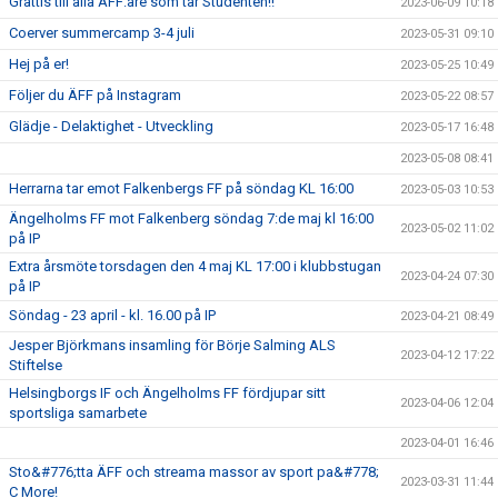
Grattis till alla ÄFF:are som tar Studenten!!
2023-06-09 10:18
Coerver summercamp 3-4 juli
2023-05-31 09:10
Hej på er!
2023-05-25 10:49
Följer du ÄFF på Instagram
2023-05-22 08:57
Glädje - Delaktighet - Utveckling
2023-05-17 16:48
2023-05-08 08:41
Herrarna tar emot Falkenbergs FF på söndag KL 16:00
2023-05-03 10:53
Ängelholms FF mot Falkenberg söndag 7:de maj kl 16:00
2023-05-02 11:02
på IP
Extra årsmöte torsdagen den 4 maj KL 17:00 i klubbstugan
2023-04-24 07:30
på IP
Söndag - 23 april - kl. 16.00 på IP
2023-04-21 08:49
Jesper Björkmans insamling för Börje Salming ALS
2023-04-12 17:22
Stiftelse
Helsingborgs IF och Ängelholms FF fördjupar sitt
2023-04-06 12:04
sportsliga samarbete
2023-04-01 16:46
Sto&#776;tta ÄFF och streama massor av sport pa&#778;
2023-03-31 11:44
C More!