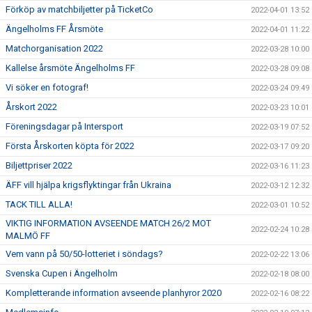
Förköp av matchbiljetter på TicketCo
2022-04-01 13:52
Ängelholms FF Årsmöte
2022-04-01 11:22
Matchorganisation 2022
2022-03-28 10:00
Kallelse årsmöte Ängelholms FF
2022-03-28 09:08
Vi söker en fotograf!
2022-03-24 09:49
Årskort 2022
2022-03-23 10:01
Föreningsdagar på Intersport
2022-03-19 07:52
Första Årskorten köpta för 2022
2022-03-17 09:20
Biljettpriser 2022
2022-03-16 11:23
ÄFF vill hjälpa krigsflyktingar från Ukraina
2022-03-12 12:32
TACK TILL ALLA!
2022-03-01 10:52
VIKTIG INFORMATION AVSEENDE MATCH 26/2 MOT
2022-02-24 10:28
MALMÖ FF
Vem vann på 50/50-lotteriet i söndags?
2022-02-22 13:06
Svenska Cupen i Ängelholm
2022-02-18 08:00
Kompletterande information avseende planhyror 2020
2022-02-16 08:22