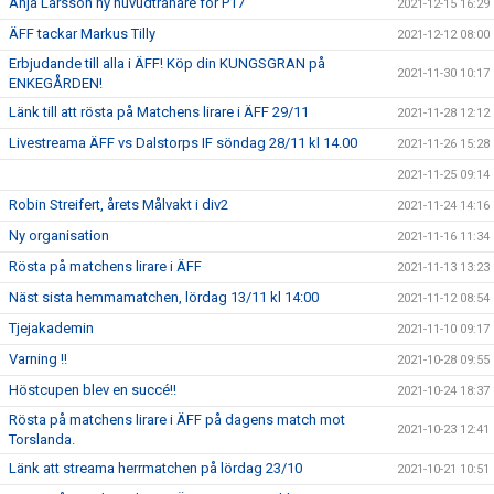
Anja Larsson ny huvudtränare för P17
2021-12-15 16:29
ÄFF tackar Markus Tilly
2021-12-12 08:00
Erbjudande till alla i ÄFF! Köp din KUNGSGRAN på
2021-11-30 10:17
ENKEGÅRDEN!
Länk till att rösta på Matchens lirare i ÄFF 29/11
2021-11-28 12:12
Livestreama ÄFF vs Dalstorps IF söndag 28/11 kl 14.00
2021-11-26 15:28
2021-11-25 09:14
Robin Streifert, årets Målvakt i div2
2021-11-24 14:16
Ny organisation
2021-11-16 11:34
Rösta på matchens lirare i ÄFF
2021-11-13 13:23
Näst sista hemmamatchen, lördag 13/11 kl 14:00
2021-11-12 08:54
Tjejakademin
2021-11-10 09:17
Varning !!
2021-10-28 09:55
Höstcupen blev en succé!!
2021-10-24 18:37
Rösta på matchens lirare i ÄFF på dagens match mot
2021-10-23 12:41
Torslanda.
Länk att streama herrmatchen på lördag 23/10
2021-10-21 10:51