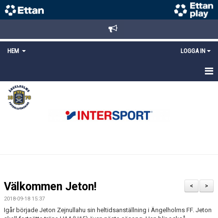
HEM
LOGGA IN
STARTSIDA
NYHETER
ANMÄLAN/REGISTRERING
POLICYS
FÖRKÖP BILJETTER
Välkommen Jeton!
<
>
LÄNKAR
2018-09-18 15:37
Igår började Jeton Zejnullahu sin heltidsanställning i Ängelholms FF. Jeton