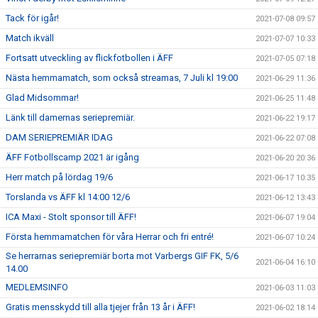
Tack för igår!
2021-07-08 09:57
Match ikväll
2021-07-07 10:33
Fortsatt utveckling av flickfotbollen i ÄFF
2021-07-05 07:18
Nästa hemmamatch, som också streamas, 7 Juli kl 19:00
2021-06-29 11:36
Glad Midsommar!
2021-06-25 11:48
Länk till damernas seriepremiär.
2021-06-22 19:17
DAM SERIEPREMIÄR IDAG
2021-06-22 07:08
ÄFF Fotbollscamp 2021 är igång
2021-06-20 20:36
Herr match på lördag 19/6
2021-06-17 10:35
Torslanda vs ÄFF kl 14:00 12/6
2021-06-12 13:43
ICA Maxi - Stolt sponsor till ÄFF!
2021-06-07 19:04
Första hemmamatchen för våra Herrar och fri entré!
2021-06-07 10:24
Se herrarnas seriepremiär borta mot Varbergs GIF FK, 5/6
2021-06-04 16:10
14.00
MEDLEMSINFO
2021-06-03 11:03
Gratis mensskydd till alla tjejer från 13 år i ÄFF!
2021-06-02 18:14