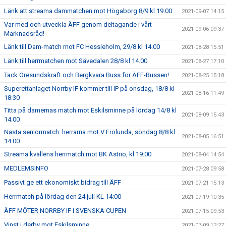
Länk att streama dammatchen mot Högaborg 8/9 kl 19.00
2021-09-07 14:15
Var med och utveckla ÄFF genom deltagande i vårt
2021-09-06 09:37
Marknadsråd!
Länk till Dam-match mot FC Hessleholm, 29/8 kl 14.00
2021-08-28 15:51
Länk till herrmatchen mot Sävedalen 28/8 kl 14.00
2021-08-27 17:10
Tack Öresundskraft och Bergkvara Buss för ÄFF-Bussen!
2021-08-25 15:18
Superettanlaget Norrby IF kommer till IP på onsdag, 18/8 kl
2021-08-16 11:49
18:30
Titta på damernas match mot Eskilsminne på lördag 14/8 kl
2021-08-09 15:43
14.00
Nästa seniormatch: herrarna mot V Frölunda, söndag 8/8 kl
2021-08-05 16:51
14.00
Streama kvällens herrmatch mot BK Astrio, kl 19:00
2021-08-04 14:54
MEDLEMSINFO
2021-07-28 09:58
Passivt ge ett ekonomiskt bidrag till ÄFF
2021-07-21 15:13
Herrmatch på lördag den 24 juli KL 14:00
2021-07-19 10:35
ÄFF MÖTER NORRBY IF I SVENSKA CUPEN
2021-07-15 09:53
Vinst i derby mot Eskilsminne
2021-07-09 12:27