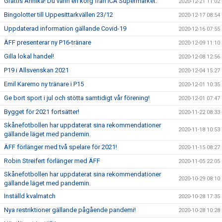
Grattis Annika! Du vann en korg från ICA Supermarket.
2020-12-21 11:02
Bingolotter till Uppesittarkvällen 23/12
2020-12-17 08:54
Uppdaterad information gällande Covid-19
2020-12-16 07:55
ÄFF presenterar ny P16-tränare
2020-12-09 11:10
Gilla lokal handel!
2020-12-08 12:56
P19 i Allsvenskan 2021
2020-12-04 15:27
Emil Karemo ny tränare i P15
2020-12-01 10:35
Ge bort sport i jul och stötta samtidigt vår förening!
2020-12-01 07:47
Bygget för 2021 fortsätter!
2020-11-22 08:33
Skånefotbollen har uppdaterat sina rekommendationer
2020-11-18 10:53
gällande läget med pandemin.
ÄFF förlänger med två spelare för 2021!
2020-11-15 08:27
Robin Streifert förlänger med ÄFF
2020-11-05 22:05
Skånefotbollen har uppdaterat sina rekommendationer
2020-10-29 08:10
gällande läget med pandemin.
Inställd kvalmatch
2020-10-28 17:35
Nya restriktioner gällande pågående pandemi!
2020-10-28 10:28