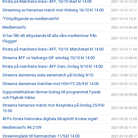
Rösta på Matchens lirare i ÄFF, 16/10 start kl 14.00
2021-10-16 12:23
Streaming av herrarnas match mot Vinberg 16/10 kl 14.00
2021-10-15 10:11
”Förtydligande av medlemsinfo!
2021-10-13 13:31
Medlemsinfo
2021-10-13 06:48
Vi har fått ett erbjudande till alla våra medlemmar från
2021-10-12 13:34
Flügger!
Rösta på matchens lirare i ÄFF, 10/10. Matchstart kl 14.00
2021-10-10 11:04
Streama ÄFF vs Varbergs GIF söndag 10/10 kl 14:00
2021-10-10 08:05
Rösta på matchens lirare i ÄFF Dam, lördag 9/10 kl 14.00
2021-10-09 12:57
Streama damernas sista seriematch på lördag 9/10
2021-10-08 10:22
Streama damernas matchen mot HGH FC 26/9 kl 14.00
2021-09-25 15:23
Supporterklubben lämnar bidrag till programmet Fysisk
2021-09-24 09:08
och Psykisk Hälsa
Streama herrarnas match mot Assyriska på lördag 25/9 kl
2021-09-24 09:02
13.00
ÄFFs första historiska digitala Skraplott! Kostar inget!
2021-09-23 12:03
Medlemsinfo #6 2109
2021-09-20 11:41
Streaminglänk till herrmatchen 11/9,kl 14.00
2021-09-10 08:17