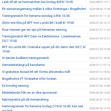
Länk till att se herrmatchen live lördag 8/8 kl 16.00
2020-08-07 12:17
Ett samarrangemang mellan 6 olika föreningar i Ängelholm!
2020-08-04 15:58
Träningsmatch för herrarna söndag 2/8 kl 13.00
2020-07-31 11:22
Glöm inte titta på ÄFF mot Lunds BK i kväll kl 19:00
2020-07-30 16:13
Roar Hansen ger sin syn på herrarnas säsong
2020-07-27 11:20
Träningsmatch ÄFF Dam vs Eskilsminne - Livestreamas
2020-07-24 15:12
25/7 13:00
ÄFF vs Lunds BK i Svenska cupen på din dator den 30/7, kl
2020-07-23 10:28
19:00
Vi sänder kvällens träningsmatch
2020-07-21 18:35
Semesterstängt på kanslierna
2020-07-17 07:13
Vi gratulerar Assad till sitt första allsvenska mål!
2020-07-16 18:56
Ängelholms FF förstärker inför hösten
2020-07-08 20:50
En konstig säsong
2020-07-04 14:48
Meddelande från en av våra sponsorer
2020-06-30 13:04
Nybörjarstrul på vår livesändning
2020-06-27 17:54
Hemmapremiär för herrarna lördag 27/6 kl 16.00. Kan ses
2020-06-26 17:54
via länk