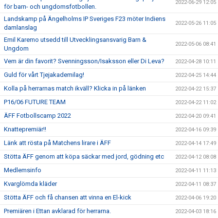
2022-06-29 12:05
för barn- och ungdomsfotbollen.
Landskamp på Ängelholms IP Sveriges F23 möter Indiens
2022-05-26 11:05
damlanslag
Emil Karemo utsedd till Utvecklingsansvarig Barn &
2022-05-06 08:41
Ungdom
Vem är din favorit? Svenningsson/Isaksson eller Di Leva?
2022-04-28 10:11
Guld för vårt Tjejakademilag!
2022-04-25 14:44
Kolla på herrarnas match ikväll? Klicka in på länken
2022-04-22 15:37
P16/06 FUTURE TEAM
2022-04-22 11:02
ÄFF Fotbollscamp 2022
2022-04-20 09:41
Knattepremiär!!
2022-04-16 09:39
Länk att rösta på Matchens lirare i ÄFF
2022-04-14 17:49
Stötta ÄFF genom att köpa säckar med jord, gödning etc
2022-04-12 08:08
Medlemsinfo
2022-04-11 11:13
Kvarglömda kläder
2022-04-11 08:37
Stötta ÄFF och få chansen att vinna en El-kick
2022-04-06 19:20
Premiären i Ettan avklarad för herrarna.
2022-04-03 18:16