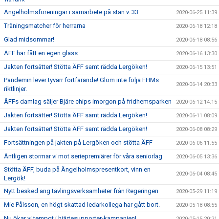
Ängelholmsföreningar i samarbete på stan v. 33
2020-06-25 11:39
Träningsmatcher för herrarna
2020-06-18 12:18
Glad midsommar!
2020-06-18 08:56
ÄFF har fått en egen glass.
2020-06-16 13:30
Jakten fortsätter! Stötta ÄFF samt rädda Lergöken!
2020-06-15 13:51
Pandemin lever tyvärr fortfarande! Glöm inte följa FHMs
2020-06-14 20:33
riktlinjer.
ÄFFs damlag säljer Bjäre chips imorgon på fridhemsparken
2020-06-12 14:15
Jakten fortsätter! Stötta ÄFF samt rädda Lergöken!
2020-06-11 08:09
Jakten fortsätter! Stötta ÄFF samt rädda Lergöken!
2020-06-08 08:29
Fortsättningen på jakten på Lergöken och stötta ÄFF
2020-06-06 11:55
Äntligen stormar vi mot seriepremiärer för våra seniorlag
2020-06-05 13:36
Stötta ÄFF, buda på Ängelholmspresentkort, vinn en
2020-06-04 08:45
Lergök!
Nytt besked ang tävlingsverksamheter från Regeringen
2020-05-29 11:19
Mie Pålsson, en högt skattad ledarkollega har gått bort.
2020-05-18 08:55
Nu ökar vi tempot i hjärtesupporter-kampanjen!
2020-05-15 20:21