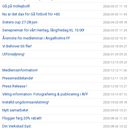
Gå på Volleyboll!
2026-05-21 11:18
Nu är det dax för Gå fotboll för +60
2026-05-05 11:43
Sisters cup 27-28 juni
2026-04-23 09:18
Seriepremiär för vårt Herrlag, långfredag KL 13:00!
2026-03-31 11:24
Årsmöte för medlemmar i Ängelholms FF
2026-02-23 10:31
Vi Behöver bli fler!
2026-02-18 09:27
Utförsäljning!
2026-01-29 09:25
2025-12-15 09:23
Medlemsinformation!
2025-12-12 11:56
Pressmeddelande!
2025-12-11 13:29
Press Release !
2025-12-03 15:27
Viktig information: Fotografering & publicering i ÄFF
2025-10-14 07:16
Inställd ungdomsavslutning!
2025-10-02 09:18
Nytt samarbete!
2025-09-03 10:21
Flügger färg 20% rabatt!
2025-08-26 11:25
Din Verkstad Syd.
2025-08-26 10:22