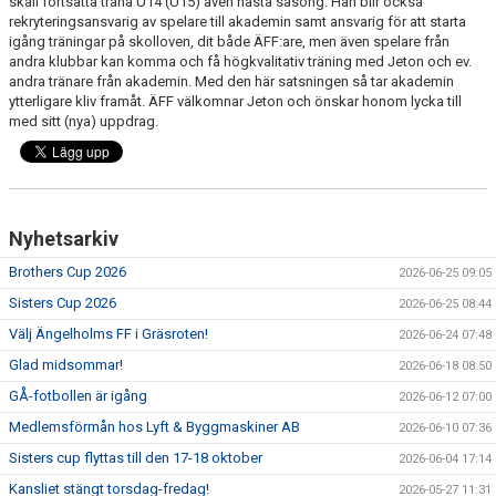
skall fortsätta träna U14 (U15) även nästa säsong. Han blir också
rekryteringsansvarig av spelare till akademin samt ansvarig för att starta
MEDLEMS OCH TRÄNINGSAVGIFTER
igång träningar på skolloven, dit både ÄFF:are, men även spelare från
andra klubbar kan komma och få högkvalitativ träning med Jeton och ev.
andra tränare från akademin. Med den här satsningen så tar akademin
ytterligare kliv framåt. ÄFF välkomnar Jeton och önskar honom lycka till
med sitt (nya) uppdrag.
Nyhetsarkiv
Brothers Cup 2026
2026-06-25 09:05
Sisters Cup 2026
2026-06-25 08:44
Välj Ängelholms FF i Gräsroten!
2026-06-24 07:48
Glad midsommar!
2026-06-18 08:50
GÅ-fotbollen är igång
2026-06-12 07:00
Medlemsförmån hos Lyft & Byggmaskiner AB
2026-06-10 07:36
Sisters cup flyttas till den 17-18 oktober
2026-06-04 17:14
Kansliet stängt torsdag-fredag!
2026-05-27 11:31