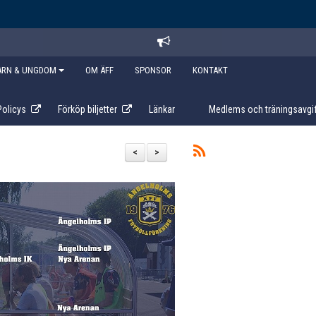
ARN & UNGDOM
OM ÄFF
SPONSOR
KONTAKT
Policys
Förköp biljetter
Länkar
Medlems och träningsavgif
<
>