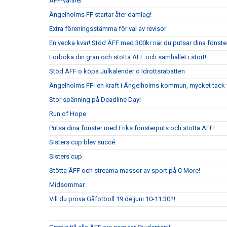
ÄFF-vänner
Ängelholms FF startar åter damlag!
Extra föreningsstämma för val av revisor
En vecka kvar! Stöd ÄFF med 300kr när du putsar dina fönste
Förboka din gran och stötta ÄFF och samhället i stort!
Stöd ÄFF o köpa Julkalender o Idrottsrabatten
Ängelholms FF- en kraft i Ängelholms kommun, mycket tack v
Stor spänning på Deadline Day!
Run of Hope
Putsa dina fönster med Eriks fönsterputs och stötta ÄFF!
Sisters cup blev succé
Sisters cup
Stötta ÄFF och streama massor av sport på C More!
Midsommar
Vill du prova Gåfotboll 19:de juni 10-11:30?!