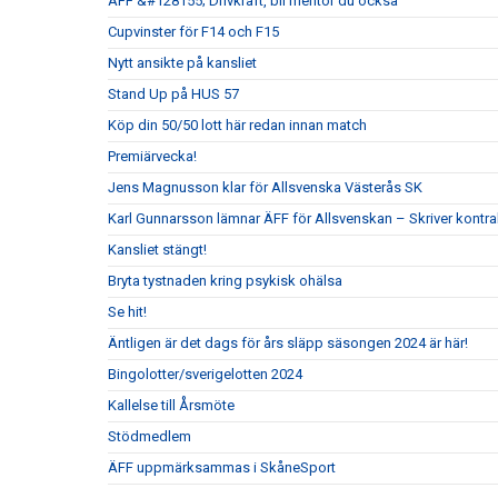
ÄFF &#128155; Drivkraft, bli mentor du också
Cupvinster för F14 och F15
Nytt ansikte på kansliet
Stand Up på HUS 57
Köp din 50/50 lott här redan innan match
Premiärvecka!
Jens Magnusson klar för Allsvenska Västerås SK
Karl Gunnarsson lämnar ÄFF för Allsvenskan – Skriver kontr
Kansliet stängt!
Bryta tystnaden kring psykisk ohälsa
Se hit!
Äntligen är det dags för års släpp säsongen 2024 är här!
Bingolotter/sverigelotten 2024
Kallelse till Årsmöte
Stödmedlem
ÄFF uppmärksammas i SkåneSport