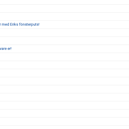
r med Eriks fönsterputs!
are er!