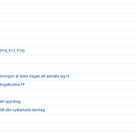
P15, P17, P19)
morgon är sista dagen att anmäla sig til
 Ängelholms FF
iskt uppdrag
ill vårt nystartade damlag.