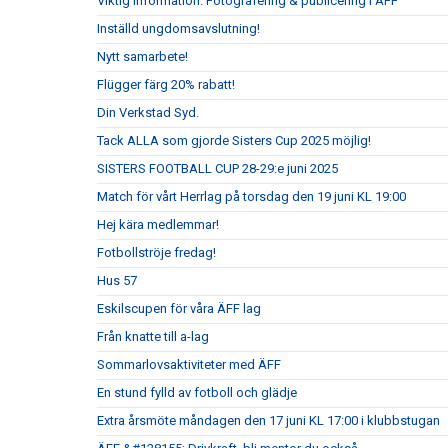
Viktig information: Fotografering & publicering i ÄFF
Inställd ungdomsavslutning!
Nytt samarbete!
Flügger färg 20% rabatt!
Din Verkstad Syd.
Tack ALLA som gjorde Sisters Cup 2025 möjlig!
SISTERS FOOTBALL CUP 28-29:e juni 2025
Match för vårt Herrlag på torsdag den 19 juni KL 19:00
Hej kära medlemmar!
Fotbollströje fredag!
Hus 57
Eskilscupen för våra ÄFF lag
Från knatte till a-lag
Sommarlovsaktiviteter med ÄFF
En stund fylld av fotboll och glädje
Extra årsmöte måndagen den 17 juni KL 17:00 i klubbstugan