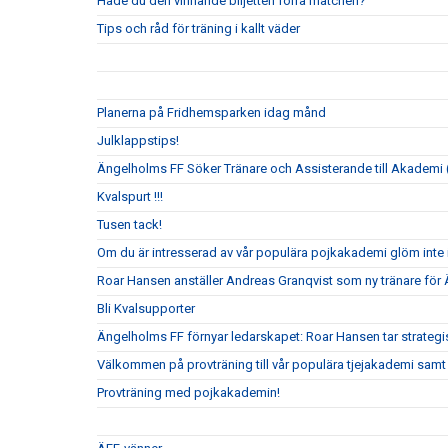
Hade du den vinnande biljetten förra matchen?
Tips och råd för träning i kallt väder
Planerna på Fridhemsparken idag månd
Julklappstips!
Ängelholms FF Söker Tränare och Assisterande till Akademi (
Kvalspurt !!!
Tusen tack!
Om du är intresserad av vår populära pojkakademi glöm inte i
Roar Hansen anställer Andreas Granqvist som ny tränare för
Bli Kvalsupporter
Ängelholms FF förnyar ledarskapet: Roar Hansen tar strateg
Välkommen på provträning till vår populära tjejakademi samt t
Provträning med pojkakademin!