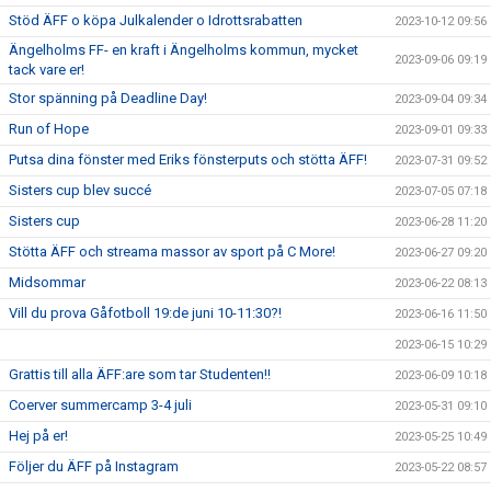
Stöd ÄFF o köpa Julkalender o Idrottsrabatten
2023-10-12 09:56
Ängelholms FF- en kraft i Ängelholms kommun, mycket
2023-09-06 09:19
tack vare er!
Stor spänning på Deadline Day!
2023-09-04 09:34
Run of Hope
2023-09-01 09:33
Putsa dina fönster med Eriks fönsterputs och stötta ÄFF!
2023-07-31 09:52
Sisters cup blev succé
2023-07-05 07:18
Sisters cup
2023-06-28 11:20
Stötta ÄFF och streama massor av sport på C More!
2023-06-27 09:20
Midsommar
2023-06-22 08:13
Vill du prova Gåfotboll 19:de juni 10-11:30?!
2023-06-16 11:50
2023-06-15 10:29
Grattis till alla ÄFF:are som tar Studenten!!
2023-06-09 10:18
Coerver summercamp 3-4 juli
2023-05-31 09:10
Hej på er!
2023-05-25 10:49
Följer du ÄFF på Instagram
2023-05-22 08:57