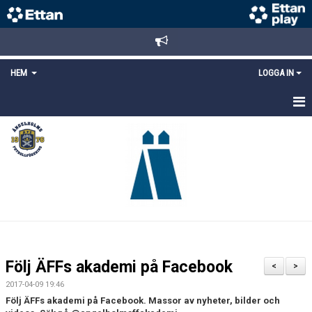
HEM
LOGGA IN
STARTSIDA
NYHETER
ANMÄLAN/REGISTRERING
POLICYS
FÖRKÖP BILJETTER
Följ ÄFFs akademi på Facebook
<
>
LÄNKAR
2017-04-09 19:46
Följ ÄFFs akademi på Facebook. Massor av nyheter, bilder och