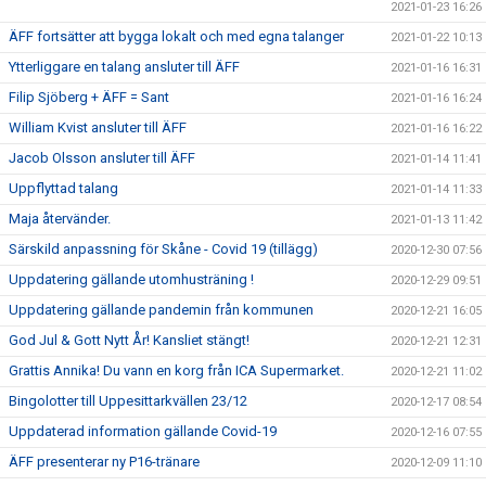
2021-01-23 16:26
ÄFF fortsätter att bygga lokalt och med egna talanger
2021-01-22 10:13
Ytterliggare en talang ansluter till ÄFF
2021-01-16 16:31
Filip Sjöberg + ÄFF = Sant
2021-01-16 16:24
William Kvist ansluter till ÄFF
2021-01-16 16:22
Jacob Olsson ansluter till ÄFF
2021-01-14 11:41
Uppflyttad talang
2021-01-14 11:33
Maja återvänder.
2021-01-13 11:42
Särskild anpassning för Skåne - Covid 19 (tillägg)
2020-12-30 07:56
Uppdatering gällande utomhusträning !
2020-12-29 09:51
Uppdatering gällande pandemin från kommunen
2020-12-21 16:05
God Jul & Gott Nytt År! Kansliet stängt!
2020-12-21 12:31
Grattis Annika! Du vann en korg från ICA Supermarket.
2020-12-21 11:02
Bingolotter till Uppesittarkvällen 23/12
2020-12-17 08:54
Uppdaterad information gällande Covid-19
2020-12-16 07:55
ÄFF presenterar ny P16-tränare
2020-12-09 11:10