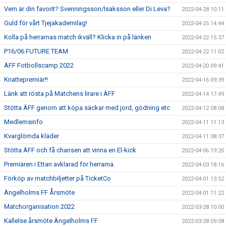
Vem är din favorit? Svenningsson/Isaksson eller Di Leva?
2022-04-28 10:11
Guld för vårt Tjejakademilag!
2022-04-25 14:44
Kolla på herrarnas match ikväll? Klicka in på länken
2022-04-22 15:37
P16/06 FUTURE TEAM
2022-04-22 11:02
ÄFF Fotbollscamp 2022
2022-04-20 09:41
Knattepremiär!!
2022-04-16 09:39
Länk att rösta på Matchens lirare i ÄFF
2022-04-14 17:49
Stötta ÄFF genom att köpa säckar med jord, gödning etc
2022-04-12 08:08
Medlemsinfo
2022-04-11 11:13
Kvarglömda kläder
2022-04-11 08:37
Stötta ÄFF och få chansen att vinna en El-kick
2022-04-06 19:20
Premiären i Ettan avklarad för herrarna.
2022-04-03 18:16
Förköp av matchbiljetter på TicketCo
2022-04-01 13:52
Ängelholms FF Årsmöte
2022-04-01 11:22
Matchorganisation 2022
2022-03-28 10:00
Kallelse årsmöte Ängelholms FF
2022-03-28 09:08