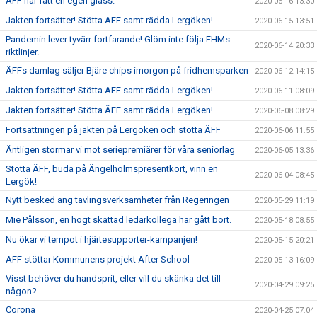
ÄFF har fått en egen glass.
2020-06-16 13:30
Jakten fortsätter! Stötta ÄFF samt rädda Lergöken!
2020-06-15 13:51
Pandemin lever tyvärr fortfarande! Glöm inte följa FHMs
2020-06-14 20:33
riktlinjer.
ÄFFs damlag säljer Bjäre chips imorgon på fridhemsparken
2020-06-12 14:15
Jakten fortsätter! Stötta ÄFF samt rädda Lergöken!
2020-06-11 08:09
Jakten fortsätter! Stötta ÄFF samt rädda Lergöken!
2020-06-08 08:29
Fortsättningen på jakten på Lergöken och stötta ÄFF
2020-06-06 11:55
Äntligen stormar vi mot seriepremiärer för våra seniorlag
2020-06-05 13:36
Stötta ÄFF, buda på Ängelholmspresentkort, vinn en
2020-06-04 08:45
Lergök!
Nytt besked ang tävlingsverksamheter från Regeringen
2020-05-29 11:19
Mie Pålsson, en högt skattad ledarkollega har gått bort.
2020-05-18 08:55
Nu ökar vi tempot i hjärtesupporter-kampanjen!
2020-05-15 20:21
ÄFF stöttar Kommunens projekt After School
2020-05-13 16:09
Visst behöver du handsprit, eller vill du skänka det till
2020-04-29 09:25
någon?
Corona
2020-04-25 07:04