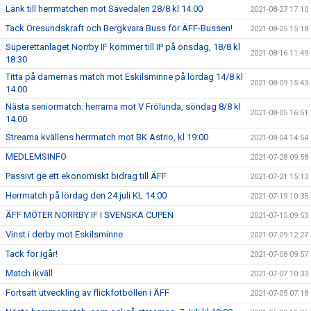
Länk till herrmatchen mot Sävedalen 28/8 kl 14.00
2021-08-27 17:10
Tack Öresundskraft och Bergkvara Buss för ÄFF-Bussen!
2021-08-25 15:18
Superettanlaget Norrby IF kommer till IP på onsdag, 18/8 kl
2021-08-16 11:49
18:30
Titta på damernas match mot Eskilsminne på lördag 14/8 kl
2021-08-09 15:43
14.00
Nästa seniormatch: herrarna mot V Frölunda, söndag 8/8 kl
2021-08-05 16:51
14.00
Streama kvällens herrmatch mot BK Astrio, kl 19:00
2021-08-04 14:54
MEDLEMSINFO
2021-07-28 09:58
Passivt ge ett ekonomiskt bidrag till ÄFF
2021-07-21 15:13
Herrmatch på lördag den 24 juli KL 14:00
2021-07-19 10:35
ÄFF MÖTER NORRBY IF I SVENSKA CUPEN
2021-07-15 09:53
Vinst i derby mot Eskilsminne
2021-07-09 12:27
Tack för igår!
2021-07-08 09:57
Match ikväll
2021-07-07 10:33
Fortsatt utveckling av flickfotbollen i ÄFF
2021-07-05 07:18