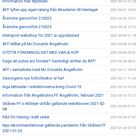
Information från styrelsen
2021-04-12 07:24
ÄFF lyfter upp egen talang från Akademin till Herrlaget
2021-04-01 10:02
Årsmöte genomfört 210325
2021-03-26 10:21
Årsmöte genomfört 210325
2021-03-26 10:15
Intersport webshop för 2021 är uppdaterad
2021-03-09 11:18
ÄFF-Målet på Mc Donalds Ängelholm
2021-03-08 10:28
STÖTTA FÖRENINGSLIVET MED VARJE KÖP
2021-03-05 09:01
Dags att putsa era fönster? Samtidigt stöttar du ÄFF!
2021-02-26 08:51
ÄFF i samarbete med Mc Donalds Ängelholm
2021-02-17 18:59
Säsongens nya fotbollsskor är här!
2021-02-17 11:24
Inga lättnader i restriktionerna kring Covid-19
2021-02-16 10:35
Information från Ängelholms FF Ängelholm, februari 2021
2021-02-10 10:12
Skånes FF:s riktlinjer utifrån gällande restriktioner 2021-02-
2021-02-09 07:51
08
Råd för träning i kallt väder.
2021-02-04 07:47
Nya rekommendationer gällande pandemin från Skånes FF
2021-01-26 07:43
2021-01-25