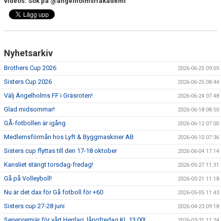
videos. Sök på @angelholmsffakademi
MEDLEMS OCH TRÄNINGSAVGIFTER
Nyhetsarkiv
Brothers Cup 2026
2026-06-25 09:05
Sisters Cup 2026
2026-06-25 08:44
Välj Ängelholms FF i Gräsroten!
2026-06-24 07:48
Glad midsommar!
2026-06-18 08:50
GÅ-fotbollen är igång
2026-06-12 07:00
Medlemsförmån hos Lyft & Byggmaskiner AB
2026-06-10 07:36
Sisters cup flyttas till den 17-18 oktober
2026-06-04 17:14
Kansliet stängt torsdag-fredag!
2026-05-27 11:31
Gå på Volleyboll!
2026-05-21 11:18
Nu är det dax för Gå fotboll för +60
2026-05-05 11:43
Sisters cup 27-28 juni
2026-04-23 09:18
Seriepremiär för vårt Herrlag, långfredag KL 13:00!
2026-03-31 11:24