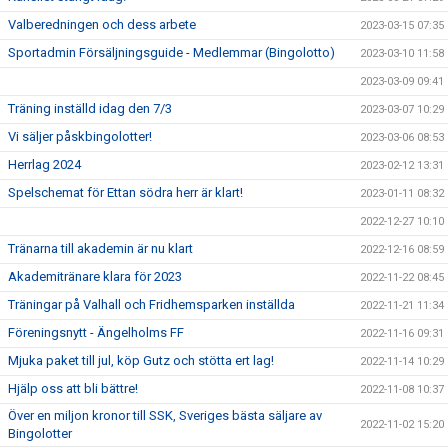
Valberedningen och dess arbete
2023-03-15 07:35
Sportadmin Försäljningsguide - Medlemmar (Bingolotto)
2023-03-10 11:58
2023-03-09 09:41
Träning inställd idag den 7/3
2023-03-07 10:29
Vi säljer påskbingolotter!
2023-03-06 08:53
Herrlag 2024
2023-02-12 13:31
Spelschemat för Ettan södra herr är klart!
2023-01-11 08:32
2022-12-27 10:10
Tränarna till akademin är nu klart
2022-12-16 08:59
Akademitränare klara för 2023
2022-11-22 08:45
Träningar på Valhall och Fridhemsparken inställda
2022-11-21 11:34
Föreningsnytt - Ängelholms FF
2022-11-16 09:31
Mjuka paket till jul, köp Gutz och stötta ert lag!
2022-11-14 10:29
Hjälp oss att bli bättre!
2022-11-08 10:37
Över en miljon kronor till SSK, Sveriges bästa säljare av
2022-11-02 15:20
Bingolotter