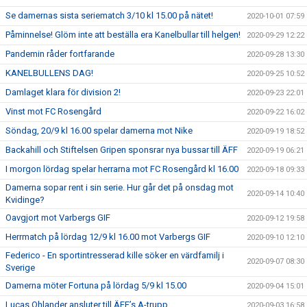
Se damernas sista seriematch 3/10 kl 15.00 på nätet!
2020-10-01 07:59
Påminnelse! Glöm inte att beställa era Kanelbullar till helgen!
2020-09-29 12:22
Pandemin råder fortfarande
2020-09-28 13:30
KANELBULLENS DAG!
2020-09-25 10:52
Damlaget klara för division 2!
2020-09-23 22:01
Vinst mot FC Rosengård
2020-09-22 16:02
Söndag, 20/9 kl 16.00 spelar damerna mot Nike
2020-09-19 18:52
Backahill och Stiftelsen Gripen sponsrar nya bussar till ÄFF
2020-09-19 06:21
I morgon lördag spelar herrarna mot FC Rosengård kl 16.00
2020-09-18 09:33
Damerna sopar rent i sin serie. Hur går det på onsdag mot
2020-09-14 10:40
Kvidinge?
Oavgjort mot Varbergs GIF
2020-09-12 19:58
Herrmatch på lördag 12/9 kl 16.00 mot Varbergs GIF
2020-09-10 12:10
Federico - En sportintresserad kille söker en värdfamilj i
2020-09-07 08:30
Sverige
Damerna möter Fortuna på lördag 5/9 kl 15.00
2020-09-04 15:01
Lucas Ohlander ansluter till ÄFF’s A-trupp
2020-09-03 16:58