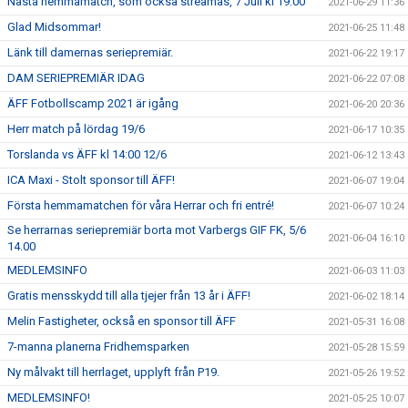
Nästa hemmamatch, som också streamas, 7 Juli kl 19:00
2021-06-29 11:36
Glad Midsommar!
2021-06-25 11:48
Länk till damernas seriepremiär.
2021-06-22 19:17
DAM SERIEPREMIÄR IDAG
2021-06-22 07:08
ÄFF Fotbollscamp 2021 är igång
2021-06-20 20:36
Herr match på lördag 19/6
2021-06-17 10:35
Torslanda vs ÄFF kl 14:00 12/6
2021-06-12 13:43
ICA Maxi - Stolt sponsor till ÄFF!
2021-06-07 19:04
Första hemmamatchen för våra Herrar och fri entré!
2021-06-07 10:24
Se herrarnas seriepremiär borta mot Varbergs GIF FK, 5/6
2021-06-04 16:10
14.00
MEDLEMSINFO
2021-06-03 11:03
Gratis mensskydd till alla tjejer från 13 år i ÄFF!
2021-06-02 18:14
Melin Fastigheter, också en sponsor till ÄFF
2021-05-31 16:08
7-manna planerna Fridhemsparken
2021-05-28 15:59
Ny målvakt till herrlaget, upplyft från P19.
2021-05-26 19:52
MEDLEMSINFO!
2021-05-25 10:07