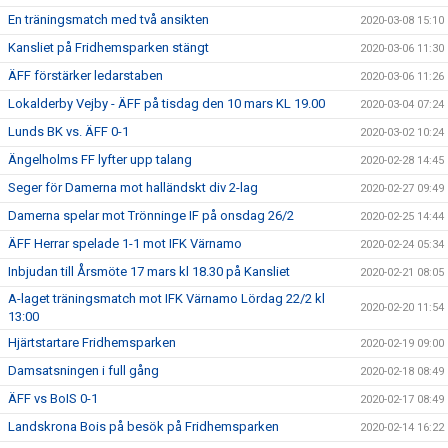
En träningsmatch med två ansikten
2020-03-08 15:10
Kansliet på Fridhemsparken stängt
2020-03-06 11:30
ÄFF förstärker ledarstaben
2020-03-06 11:26
Lokalderby Vejby - ÄFF på tisdag den 10 mars KL 19.00
2020-03-04 07:24
Lunds BK vs. ÄFF 0-1
2020-03-02 10:24
Ängelholms FF lyfter upp talang
2020-02-28 14:45
Seger för Damerna mot halländskt div 2-lag
2020-02-27 09:49
Damerna spelar mot Trönninge IF på onsdag 26/2
2020-02-25 14:44
ÄFF Herrar spelade 1-1 mot IFK Värnamo
2020-02-24 05:34
Inbjudan till Årsmöte 17 mars kl 18.30 på Kansliet
2020-02-21 08:05
A-laget träningsmatch mot IFK Värnamo Lördag 22/2 kl
2020-02-20 11:54
13:00
Hjärtstartare Fridhemsparken
2020-02-19 09:00
Damsatsningen i full gång
2020-02-18 08:49
ÄFF vs BoIS 0-1
2020-02-17 08:49
Landskrona Bois på besök på Fridhemsparken
2020-02-14 16:22