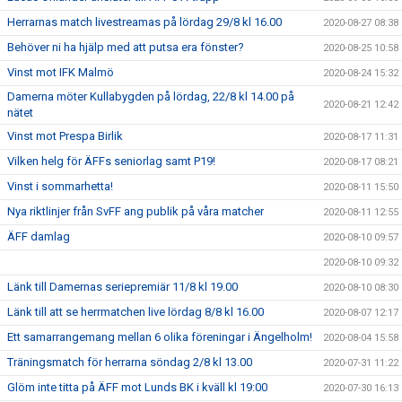
Herrarnas match livestreamas på lördag 29/8 kl 16.00
2020-08-27 08:38
Behöver ni ha hjälp med att putsa era fönster?
2020-08-25 10:58
Vinst mot IFK Malmö
2020-08-24 15:32
Damerna möter Kullabygden på lördag, 22/8 kl 14.00 på
2020-08-21 12:42
nätet
Vinst mot Prespa Birlik
2020-08-17 11:31
Vilken helg för ÄFFs seniorlag samt P19!
2020-08-17 08:21
Vinst i sommarhetta!
2020-08-11 15:50
Nya riktlinjer från SvFF ang publik på våra matcher
2020-08-11 12:55
ÄFF damlag
2020-08-10 09:57
2020-08-10 09:32
Länk till Damernas seriepremiär 11/8 kl 19.00
2020-08-10 08:30
Länk till att se herrmatchen live lördag 8/8 kl 16.00
2020-08-07 12:17
Ett samarrangemang mellan 6 olika föreningar i Ängelholm!
2020-08-04 15:58
Träningsmatch för herrarna söndag 2/8 kl 13.00
2020-07-31 11:22
Glöm inte titta på ÄFF mot Lunds BK i kväll kl 19:00
2020-07-30 16:13