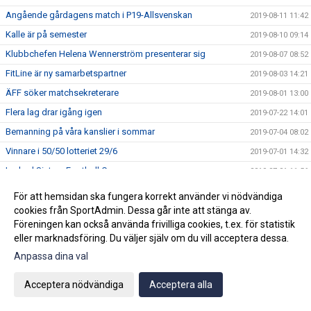
Angående gårdagens match i P19-Allsvenskan
2019-08-11 11:42
Kalle är på semester
2019-08-10 09:14
Klubbchefen Helena Wennerström presenterar sig
2019-08-07 08:52
FitLine är ny samarbetspartner
2019-08-03 14:21
ÄFF söker matchsekreterare
2019-08-01 13:00
Flera lag drar igång igen
2019-07-22 14:01
Bemanning på våra kanslier i sommar
2019-07-04 08:02
Vinnare i 50/50 lotteriet 29/6
2019-07-01 14:32
Lyckad Sisters Football Cup
2019-07-01 11:56
Ladda ner Min Fotboll-appen
2019-06-22 12:00
För att hemsidan ska fungera korrekt använder vi nödvändiga
Dan Norberg har gått STAC-utbildning
cookies från SportAdmin. Dessa går inte att stänga av.
2019-06-21 12:00
Föreningen kan också använda frivilliga cookies, t.ex. för statistik
Glad midsommar!
2019-06-20 10:34
eller marknadsföring. Du väljer själv om du vill acceptera dessa.
Vinnare i 50/50 lotteriet 15/6
2019-06-17 15:05
Anpassa dina val
FREJA är ny samarbetspartner
2019-06-14 14:42
Acceptera nödvändiga
Acceptera alla
Spelschemat i Sisters Football Cup är klart
2019-06-14 12:40
Ungdomskansliet stängt idag
2019-06-14 07:50