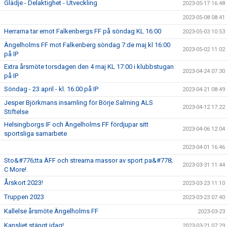
Glädje - Delaktighet - Utveckling
2023-05-17 16:48
2023-05-08 08:41
Herrarna tar emot Falkenbergs FF på söndag KL 16:00
2023-05-03 10:53
Ängelholms FF mot Falkenberg söndag 7:de maj kl 16:00
2023-05-02 11:02
på IP
Extra årsmöte torsdagen den 4 maj KL 17:00 i klubbstugan
2023-04-24 07:30
på IP
Söndag - 23 april - kl. 16.00 på IP
2023-04-21 08:49
Jesper Björkmans insamling för Börje Salming ALS
2023-04-12 17:22
Stiftelse
Helsingborgs IF och Ängelholms FF fördjupar sitt
2023-04-06 12:04
sportsliga samarbete
2023-04-01 16:46
Sto&#776;tta ÄFF och streama massor av sport pa&#778;
2023-03-31 11:44
C More!
Årskort 2023!
2023-03-23 11:10
Truppen 2023
2023-03-23 07:40
Kallelse årsmöte Ängelholms FF
2023-03-23
Kansliet stängt idag!
2023-03-21 07:29