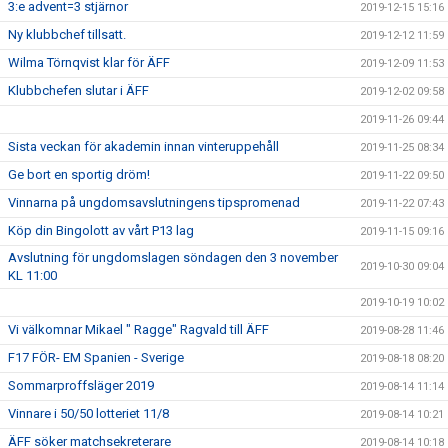
3:e advent=3 stjärnor
2019-12-15 15:16
Ny klubbchef tillsatt.
2019-12-12 11:59
Wilma Törnqvist klar för ÄFF
2019-12-09 11:53
Klubbchefen slutar i ÄFF
2019-12-02 09:58
2019-11-26 09:44
Sista veckan för akademin innan vinteruppehåll
2019-11-25 08:34
Ge bort en sportig dröm!
2019-11-22 09:50
Vinnarna på ungdomsavslutningens tipspromenad
2019-11-22 07:43
Köp din Bingolott av vårt P13 lag
2019-11-15 09:16
Avslutning för ungdomslagen söndagen den 3 november
2019-10-30 09:04
KL 11:00
2019-10-19 10:02
Vi välkomnar Mikael " Ragge" Ragvald till ÄFF
2019-08-28 11:46
F17 FÖR- EM Spanien - Sverige
2019-08-18 08:20
Sommarproffsläger 2019
2019-08-14 11:14
Vinnare i 50/50 lotteriet 11/8
2019-08-14 10:21
ÄFF söker matchsekreterare
2019-08-14 10:18