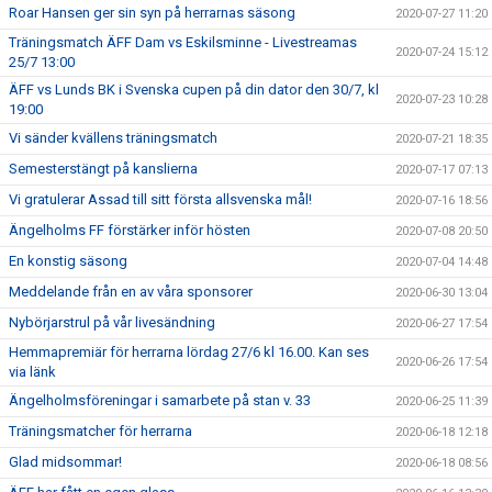
Roar Hansen ger sin syn på herrarnas säsong
2020-07-27 11:20
Träningsmatch ÄFF Dam vs Eskilsminne - Livestreamas
2020-07-24 15:12
25/7 13:00
ÄFF vs Lunds BK i Svenska cupen på din dator den 30/7, kl
2020-07-23 10:28
19:00
Vi sänder kvällens träningsmatch
2020-07-21 18:35
Semesterstängt på kanslierna
2020-07-17 07:13
Vi gratulerar Assad till sitt första allsvenska mål!
2020-07-16 18:56
Ängelholms FF förstärker inför hösten
2020-07-08 20:50
En konstig säsong
2020-07-04 14:48
Meddelande från en av våra sponsorer
2020-06-30 13:04
Nybörjarstrul på vår livesändning
2020-06-27 17:54
Hemmapremiär för herrarna lördag 27/6 kl 16.00. Kan ses
2020-06-26 17:54
via länk
Ängelholmsföreningar i samarbete på stan v. 33
2020-06-25 11:39
Träningsmatcher för herrarna
2020-06-18 12:18
Glad midsommar!
2020-06-18 08:56