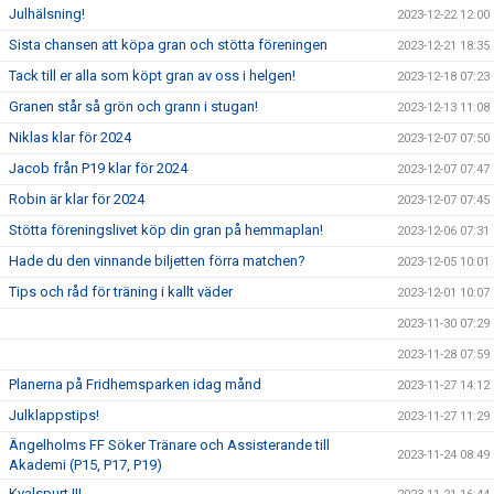
Julhälsning!
2023-12-22 12:00
Sista chansen att köpa gran och stötta föreningen
2023-12-21 18:35
Tack till er alla som köpt gran av oss i helgen!
2023-12-18 07:23
Granen står så grön och grann i stugan!
2023-12-13 11:08
Niklas klar för 2024
2023-12-07 07:50
Jacob från P19 klar för 2024
2023-12-07 07:47
Robin är klar för 2024
2023-12-07 07:45
Stötta föreningslivet köp din gran på hemmaplan!
2023-12-06 07:31
Hade du den vinnande biljetten förra matchen?
2023-12-05 10:01
Tips och råd för träning i kallt väder
2023-12-01 10:07
2023-11-30 07:29
2023-11-28 07:59
Planerna på Fridhemsparken idag månd
2023-11-27 14:12
Julklappstips!
2023-11-27 11:29
Ängelholms FF Söker Tränare och Assisterande till
2023-11-24 08:49
Akademi (P15, P17, P19)
Kvalspurt !!!