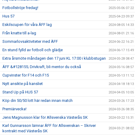
Fotbollströje fredag!
2025-05-06 07:22
Hus 57
2025-04-23 09:37
Eskilscupen för våra ÄFF lag
2024-08-05 14:33
Från knatte till a-lag
2024-08-01 21:16
Sommarlovsaktiviteter med ÄFF
2024-06-22 16:21
En stund fylld av fotboll och glädje
2024-06-17 15:49
Extra årsmöte måndagen den 17 juni KL 17:00 i klubbstugan
2024-05-28 08:47
ÄFF &#128155; Drivkraft, bli mentor du också
2024-05-16 08:57
Cupvinster för F14 och F15
2024-05-13 11:12
Nytt ansikte på kansliet
2024-04-18 18:13
Stand Up på HUS 57
2024-04-05 10:05
Köp din 50/50 lott här redan innan match
2024-03-26 17:23
Premiärvecka!
2024-03-26 08:35
Jens Magnusson klar för Allsvenska Västerås SK
2024-03-22 15:31
Karl Gunnarsson lämnar ÄFF för Allsvenskan – Skriver
2024-03-21 08:02
kontrakt med Västerås SK