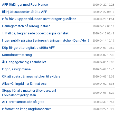
ÄFF förlänger med Roar Hansen
2020-04-22 12:23
Bli Hjärtesupporter! Stötta ÄFF
2020-04-22 08:15
Info från Supporterklubben samt dragning Måltian
2020-04-20 11:54
Herrlagsmatch på lördag inställd
2020-04-17 08:19
Tillfälliga, begränsade öppettider på Kansliet
2020-04-15 08:49
Ingen publik på våra Seniorers träningsmatcher (Dam/Herr)
2020-04-14 10:19
Köp Bingolotto digitalt o stötta ÄFF
2020-04-09 12:59
Korttidspermittering
2020-04-07 15:32
ÄFF engagerar sig i samhället
2020-04-05 19:00
Ingrid, i evigt minne
2020-04-04 10:40
OK att spela träningsmatcher, tillsvidare
2020-04-03 15:05
Allas vår Ingrid har lämnat oss.
2020-04-02 15:38
Stopp för alla matcher tillsvidare, enl
2020-04-01 15:29
Folkhälsomyndigheten
ÄFF premiärspelade på gräs
2020-03-30 13:51
Information kring ungdomsserier
2020-03-27 15:27