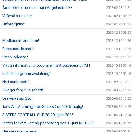
Årsmöte för medlemmar i Ängelholms FF
2026-02-23 10:31
Vi Behöver bli fler!
2026-02-18 09:27
Utförsäljning!
2026-01-29 09:25
2025-12-15 09:23
Medlemsinformation!
2025-12-12 11:56
Pressmeddelande!
2025-12-11 13:29
Press Release !
2025-12-03 15:27
Viktig information: Fotografering & publicering i ÄFF
2025-10-14 07:16
Inställd ungdomsavslutning!
2025-10-02 09:18
Nytt samarbete!
2025-09-03 10:21
Flügger färg 20% rabatt!
2025-08-26 11:25
Din Verkstad Syd.
2025-08-26 10:22
Tack ALLA som gjorde Sisters Cup 2025 möjlig!
2025-06-30 14:25
SISTERS FOOTBALL CUP 28-29:e juni 2025
2025-06-24 12:24
Match för vårt Herrlag på torsdag den 19 juni KL 19:00
2025-06-16 09:29
Hej kära medlemmar!
2025-06-13 07:21