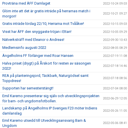
Provträna med ÄFF Damlaget
2022-10-24 09:03
Glöm inte att det är gratis inträde på herrarnas match i
2022-10-21 09:27
morgon!
Gratis inträde lördag 22/10, Herrarna mot Tvååker!
2022-10-15 09:03
Visst har ÄFF den snyggaste tröjan i Ettan!
2022-10-05 09:29
Nätverksträff med Eleanor o Andreas!
2022-09-30 10:43
Medlemsinfo augusti 2022
2022-08-05 08:29
Ängelholms FF förlänger med Roar Hansen
2022-07-19 11:08
Halva priset (drygt) på Årskort för resten av säsongen
2022-07-18 14:46
2022!
REA på planteringsjord, Täckbark, Naturgödsel samt
2022-07-18 08:56
Toppdress!
Supporten har semesterstängt!
2022-07-04 08:00
Emil Karemo presenterar sig själv och utvecklingsprojekten
2022-06-29 12:05
för barn- och ungdomsfotbollen.
Landskamp på Ängelholms IP Sveriges F23 möter Indiens
2022-05-26 11:05
damlanslag
Emil Karemo utsedd till Utvecklingsansvarig Barn &
2022-05-06 08:41
Ungdom