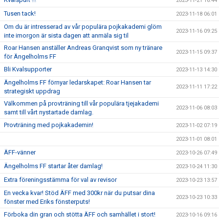
2023-11-21 16:44
Tusen tack!
2023-11-18 06:01
Om du är intresserad av vår populära pojkakademi glöm
2023-11-16 09:25
inte imorgon är sista dagen att anmäla sig til
Roar Hansen anställer Andreas Granqvist som ny tränare
2023-11-15 09:37
för Ängelholms FF
Bli Kvalsupporter
2023-11-13 14:30
Ängelholms FF förnyar ledarskapet: Roar Hansen tar
2023-11-11 17:22
strategiskt uppdrag
Välkommen på provträning till vår populära tjejakademi
2023-11-06 08:03
samt till vårt nystartade damlag.
Provträning med pojkakademin!
2023-11-02 07:19
2023-11-01 08:01
ÄFF-vänner
2023-10-26 07:49
Ängelholms FF startar åter damlag!
2023-10-24 11:30
Extra föreningsstämma för val av revisor
2023-10-23 13:57
En vecka kvar! Stöd ÄFF med 300kr när du putsar dina
2023-10-23 10:33
fönster med Eriks fönsterputs!
Förboka din gran och stötta ÄFF och samhället i stort!
2023-10-16 09:16