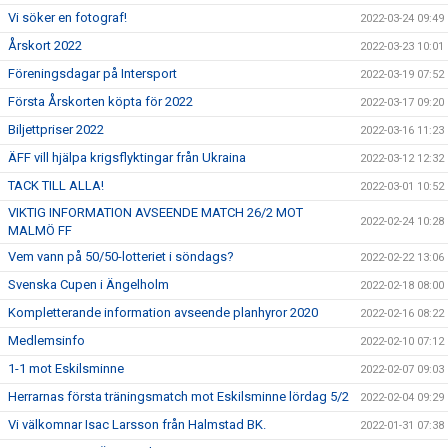
Vi söker en fotograf!
2022-03-24 09:49
Årskort 2022
2022-03-23 10:01
Föreningsdagar på Intersport
2022-03-19 07:52
Första Årskorten köpta för 2022
2022-03-17 09:20
Biljettpriser 2022
2022-03-16 11:23
ÄFF vill hjälpa krigsflyktingar från Ukraina
2022-03-12 12:32
TACK TILL ALLA!
2022-03-01 10:52
VIKTIG INFORMATION AVSEENDE MATCH 26/2 MOT
2022-02-24 10:28
MALMÖ FF
Vem vann på 50/50-lotteriet i söndags?
2022-02-22 13:06
Svenska Cupen i Ängelholm
2022-02-18 08:00
Kompletterande information avseende planhyror 2020
2022-02-16 08:22
Medlemsinfo
2022-02-10 07:12
1-1 mot Eskilsminne
2022-02-07 09:03
Herrarnas första träningsmatch mot Eskilsminne lördag 5/2
2022-02-04 09:29
Vi välkomnar Isac Larsson från Halmstad BK.
2022-01-31 07:38