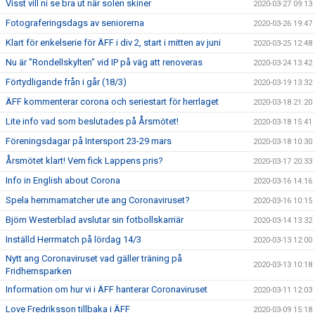
Visst vill ni se bra ut när solen skiner
2020-03-27 09:13
Fotograferingsdags av seniorerna
2020-03-26 19:47
Klart för enkelserie för ÄFF i div 2, start i mitten av juni
2020-03-25 12:48
Nu är "Rondellskylten" vid IP på väg att renoveras
2020-03-24 13:42
Förtydligande från i går (18/3)
2020-03-19 13:32
ÄFF kommenterar corona och seriestart för herrlaget
2020-03-18 21:20
Lite info vad som beslutades på Årsmötet!
2020-03-18 15:41
Föreningsdagar på Intersport 23-29 mars
2020-03-18 10:30
Årsmötet klart! Vem fick Lappens pris?
2020-03-17 20:33
Info in English about Corona
2020-03-16 14:16
Spela hemmamatcher ute ang Coronaviruset?
2020-03-16 10:15
Björn Westerblad avslutar sin fotbollskarriär
2020-03-14 13:32
Inställd Herrmatch på lördag 14/3
2020-03-13 12:00
Nytt ang Coronaviruset vad gäller träning på
2020-03-13 10:18
Fridhemsparken
Information om hur vi i ÄFF hanterar Coronaviruset
2020-03-11 12:03
Love Fredriksson tillbaka i ÄFF
2020-03-09 15:18