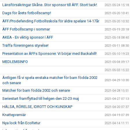
Länsförsäkringar Skåne. Stor sponsor till ÄFF. Stort tack!
2021-05-24 15:18
Dags för årets fotbollscamp!
2021-05-20 10:41
ÄFF/Prodefending Fotbollsskola för äldre spelare 14-17år
2021-05-20 10:32
ÄFF Fotbollscamp i sommar
2021-05-19 20:18
AKEA - En viktig sponsor i ÄFF
2021-05-18 08:40
Träffa föreningens styrelse!
2021-05-11 08:30
Presentation av ÄFFs Sponsorer. Vi börjar med Backahill!
2021-05-10 19:23
MEDLEMSINFO
2021-05-04 09:17
2021-05-03 15:22
Äntligen få vi spela enstaka matcher för barn födda 2002
2021-04-29 10:30
och senare
Matcher för barn födda 2002 och senare
2021-04-28 15:51
Seriestart framflyttad till helgen den 22-23 maj
2021-04-27 07:13
HÄLSA, RÖRELSE, IDROTT OCH KUNSKAP
2021-04-20 07:37
Knattepremiär
2021-04-19 07:39
Nya lock från EcoRetur
2021-04-14 11:11