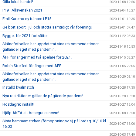
Gilla lokal handel!
2020-12-08 12:56
P19 i Allsvenskan 2021
2020-12-04 15:27
Emil Karemo ny tränare i P15
2020-12-01 10:35
Ge bort sport i jul och stötta samtidigt vår förening!
2020-12-01 07:47
Bygget för 2021 fortsätter!
2020-11-22 08:33
Skånefotbollen har uppdaterat sina rekommendationer
2020-11-18 10:53
gällande läget med pandemin.
ÄFF förlänger med två spelare för 2021!
2020-11-15 08:27
Robin Streifert förlänger med ÄFF
2020-11-05 22:05
Skånefotbollen har uppdaterat sina rekommendationer
2020-10-29 08:10
gällande läget med pandemin.
Inställd kvalmatch
2020-10-28 17:35
Nya restriktioner gällande pågående pandemi!
2020-10-28 10:28
Höstlägret inställt!
2020-10-27 16:04
Hjälp AKEA att besegra cancern!
2020-10-08 19:50
Sista hemmamatchen (förhoppningsvis) på lördag 10/10 kl
2020-10-07 16:06
16.00
2020-10-03 17:49