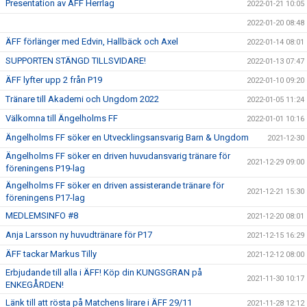
Presentation av ÄFF Herrlag
2022-01-21 10:05
2022-01-20 08:48
ÄFF förlänger med Edvin, Hallbäck och Axel
2022-01-14 08:01
SUPPORTEN STÄNGD TILLSVIDARE!
2022-01-13 07:47
ÄFF lyfter upp 2 från P19
2022-01-10 09:20
Tränare till Akademi och Ungdom 2022
2022-01-05 11:24
Välkomna till Ängelholms FF
2022-01-01 10:16
Ängelholms FF söker en Utvecklingsansvarig Barn & Ungdom
2021-12-30
Ängelholms FF söker en driven huvudansvarig tränare för
2021-12-29 09:00
föreningens P19-lag
Ängelholms FF söker en driven assisterande tränare för
2021-12-21 15:30
föreningens P17-lag
MEDLEMSINFO #8
2021-12-20 08:01
Anja Larsson ny huvudtränare för P17
2021-12-15 16:29
ÄFF tackar Markus Tilly
2021-12-12 08:00
Erbjudande till alla i ÄFF! Köp din KUNGSGRAN på
2021-11-30 10:17
ENKEGÅRDEN!
Länk till att rösta på Matchens lirare i ÄFF 29/11
2021-11-28 12:12