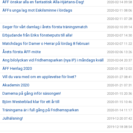
ÄFF önskar alla en fantastisk Alla-Hjärtans-Dag!
2020-02-14 09:58
ÄFFs unga lag mot Eskilsminne i lördags
2020-02-11 08:06
2020-02-11 07:28
Seger för vårt damlag i årets första träningsmatch
2020-02-10 09:14
Erbjudande från Eriks fönsterputs till alla!
2020-02-07 14:30
Matchdags för Damer o Herrar på lördag 8 februari
2020-02-07 11:22
Årets första ÄFF-möte
2020-02-06 13:26
Ang bilolyckan vid Fridhemsparken (nya IP) i måndags kväll
2020-02-04 20:37
ÄFF Herrlag 2020
2020-01-28 12:02
Vill du vara med om en upplevelse för livet?
2020-01-27 08:41
Akademin 2020
2020-01-21 07:31
Damerna på gång inför säsongen!
2020-01-15 20:36
Björn Westerblad klar för ett år till
2020-01-15 10:46
Träningarna är i full gång på Fridhemsparken
2020-01-14 11:17
Julhälsning!
2019-12-20 07:42
2019-12-18 08:54