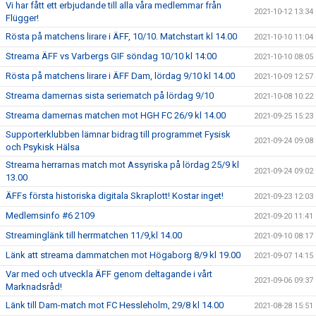
Vi har fått ett erbjudande till alla våra medlemmar från
2021-10-12 13:34
Flügger!
Rösta på matchens lirare i ÄFF, 10/10. Matchstart kl 14.00
2021-10-10 11:04
Streama ÄFF vs Varbergs GIF söndag 10/10 kl 14:00
2021-10-10 08:05
Rösta på matchens lirare i ÄFF Dam, lördag 9/10 kl 14.00
2021-10-09 12:57
Streama damernas sista seriematch på lördag 9/10
2021-10-08 10:22
Streama damernas matchen mot HGH FC 26/9 kl 14.00
2021-09-25 15:23
Supporterklubben lämnar bidrag till programmet Fysisk
2021-09-24 09:08
och Psykisk Hälsa
Streama herrarnas match mot Assyriska på lördag 25/9 kl
2021-09-24 09:02
13.00
ÄFFs första historiska digitala Skraplott! Kostar inget!
2021-09-23 12:03
Medlemsinfo #6 2109
2021-09-20 11:41
Streaminglänk till herrmatchen 11/9,kl 14.00
2021-09-10 08:17
Länk att streama dammatchen mot Högaborg 8/9 kl 19.00
2021-09-07 14:15
Var med och utveckla ÄFF genom deltagande i vårt
2021-09-06 09:37
Marknadsråd!
Länk till Dam-match mot FC Hessleholm, 29/8 kl 14.00
2021-08-28 15:51