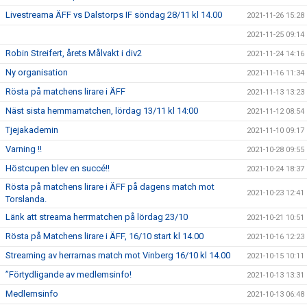
Livestreama ÄFF vs Dalstorps IF söndag 28/11 kl 14.00
2021-11-26 15:28
2021-11-25 09:14
Robin Streifert, årets Målvakt i div2
2021-11-24 14:16
Ny organisation
2021-11-16 11:34
Rösta på matchens lirare i ÄFF
2021-11-13 13:23
Näst sista hemmamatchen, lördag 13/11 kl 14:00
2021-11-12 08:54
Tjejakademin
2021-11-10 09:17
Varning !!
2021-10-28 09:55
Höstcupen blev en succé!!
2021-10-24 18:37
Rösta på matchens lirare i ÄFF på dagens match mot
2021-10-23 12:41
Torslanda.
Länk att streama herrmatchen på lördag 23/10
2021-10-21 10:51
Rösta på Matchens lirare i ÄFF, 16/10 start kl 14.00
2021-10-16 12:23
Streaming av herrarnas match mot Vinberg 16/10 kl 14.00
2021-10-15 10:11
”Förtydligande av medlemsinfo!
2021-10-13 13:31
Medlemsinfo
2021-10-13 06:48