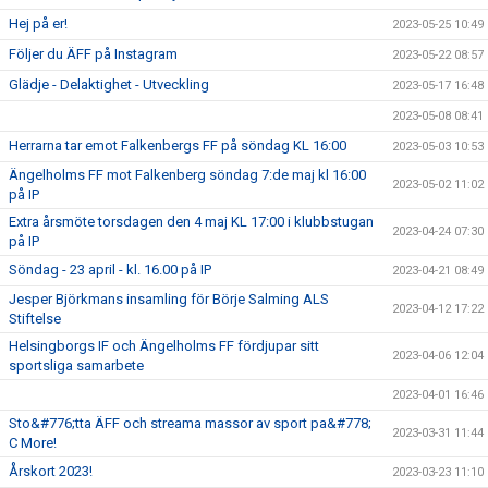
Hej på er!
2023-05-25 10:49
Följer du ÄFF på Instagram
2023-05-22 08:57
Glädje - Delaktighet - Utveckling
2023-05-17 16:48
2023-05-08 08:41
Herrarna tar emot Falkenbergs FF på söndag KL 16:00
2023-05-03 10:53
Ängelholms FF mot Falkenberg söndag 7:de maj kl 16:00
2023-05-02 11:02
på IP
Extra årsmöte torsdagen den 4 maj KL 17:00 i klubbstugan
2023-04-24 07:30
på IP
Söndag - 23 april - kl. 16.00 på IP
2023-04-21 08:49
Jesper Björkmans insamling för Börje Salming ALS
2023-04-12 17:22
Stiftelse
Helsingborgs IF och Ängelholms FF fördjupar sitt
2023-04-06 12:04
sportsliga samarbete
2023-04-01 16:46
Sto&#776;tta ÄFF och streama massor av sport pa&#778;
2023-03-31 11:44
C More!
Årskort 2023!
2023-03-23 11:10