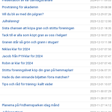
Presentation av vår damlagstränare
2024-01-11 09:03
Provträning för akademin
2024-01-09 08:08
Vill du bli av med din julgran?
2023-12-29 07:26
Julhälsning!
2023-12-22 12:00
Sista chansen att köpa gran och stötta föreningen
2023-12-21 18:35
Tack till er alla som köpt gran av oss i helgen!
2023-12-18 07:23
Granen står så grön och grann i stugan!
2023-12-13 11:08
Niklas klar för 2024
2023-12-07 07:50
Jacob från P19 klar för 2024
2023-12-07 07:47
Robin är klar för 2024
2023-12-07 07:45
Stötta föreningslivet köp din gran på hemmaplan!
2023-12-06 07:31
Hade du den vinnande biljetten förra matchen?
2023-12-05 10:01
Tips och råd för träning i kallt väder
2023-12-01 10:07
2023-11-30 07:29
2023-11-28 07:59
Planerna på Fridhemsparken idag månd
2023-11-27 14:12