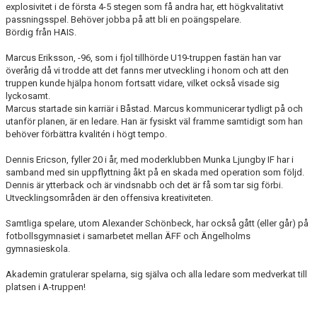
explosivitet i de första 4-5 stegen som få andra har, ett högkvalitativt
passningsspel. Behöver jobba på att bli en poängspelare.
Bördig från HAIS.
Marcus Eriksson, -96, som i fjol tillhörde U19-truppen fastän han var
överårig då vi trodde att det fanns mer utveckling i honom och att den
truppen kunde hjälpa honom fortsatt vidare, vilket också visade sig
lyckosamt.
Marcus startade sin karriär i Båstad. Marcus kommunicerar tydligt på och
utanför planen, är en ledare. Han är fysiskt väl framme samtidigt som han
behöver förbättra kvalitén i högt tempo.
Dennis Ericson, fyller 20 i år, med moderklubben Munka Ljungby IF har i
samband med sin uppflyttning åkt på en skada med operation som följd.
Dennis är ytterback och är vindsnabb och det är få som tar sig förbi.
Utvecklingsområden är den offensiva kreativiteten.
Samtliga spelare, utom Alexander Schönbeck, har också gått (eller går) på
fotbollsgymnasiet i samarbetet mellan ÄFF och Ängelholms
gymnasieskola.
Akademin gratulerar spelarna, sig själva och alla ledare som medverkat till
platsen i A-truppen!