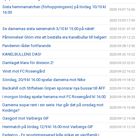
Sista hemmamatchen (förhoppningsvis) på lördag 10/10 kl
2020-10-07 16:06
16.00
2020-10-03 17:49
Se damernas sista seriematch 3/10 kl 15.00 på nätet!
2020-10-01 07:59
Påminnelse! Glöm inte att beställa era Kanelbullar till helgen!
2020-09-29 12:22
Pandemin råder fortfarande
2020-09-28 13:30
KANELBULLENS DAG!
2020-09-25 10:52
Damlaget klara för division 2!
2020-09-23 22:01
Vinst mot FC Rosengård
2020-09-22 16:02
Söndag, 20/9 kl 16.00 spelar damerna mot Nike
2020-09-19 18:52
Backahill och Stiftelsen Gripen sponsrar nya bussar till ÄFF
2020-09-19 06:21
I morgon lördag spelar herrarna mot FC Rosengård kl 16.00
2020-09-18 09:33
Damerna sopar rent i sin serie. Hur går det på onsdag mot
2020-09-14 10:40
Kvidinge?
Oavgjort mot Varbergs GIF
2020-09-12 19:58
Herrmatch på lördag 12/9 kl 16.00 mot Varbergs GIF
2020-09-10 12:10
Federico - En sportintresserad kille söker en värdfamilj i