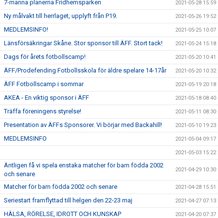
7-manna planerna Fridhemsparken
2021-05-28 15:59
Ny målvakt till herrlaget, upplyft från P19.
2021-05-26 19:52
MEDLEMSINFO!
2021-05-25 10:07
Länsförsäkringar Skåne. Stor sponsor till ÄFF. Stort tack!
2021-05-24 15:18
Dags för årets fotbollscamp!
2021-05-20 10:41
ÄFF/Prodefending Fotbollsskola för äldre spelare 14-17år
2021-05-20 10:32
ÄFF Fotbollscamp i sommar
2021-05-19 20:18
AKEA - En viktig sponsor i ÄFF
2021-05-18 08:40
Träffa föreningens styrelse!
2021-05-11 08:30
Presentation av ÄFFs Sponsorer. Vi börjar med Backahill!
2021-05-10 19:23
MEDLEMSINFO
2021-05-04 09:17
2021-05-03 15:22
Äntligen få vi spela enstaka matcher för barn födda 2002
2021-04-29 10:30
och senare
Matcher för barn födda 2002 och senare
2021-04-28 15:51
Seriestart framflyttad till helgen den 22-23 maj
2021-04-27 07:13
HÄLSA, RÖRELSE, IDROTT OCH KUNSKAP
2021-04-20 07:37