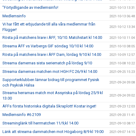
”Förtydligande av medlemsinfo!
2021-10-13 13:31
Medlemsinfo
2021-10-13 06:48
Vi har fått ett erbjudande till alla våra medlemmar från
2021-10-12 13:34
Flügger!
Rösta på matchens lirare i ÄFF, 10/10. Matchstart kl 14.00
2021-10-10 11:04
Streama ÄFF vs Varbergs GIF söndag 10/10 kl 14:00
2021-10-10 08:05
Rösta på matchens lirare i ÄFF Dam, lördag 9/10 kl 14.00
2021-10-09 12:57
Streama damernas sista seriematch på lördag 9/10
2021-10-08 10:22
Streama damernas matchen mot HGH FC 26/9 kl 14.00
2021-09-25 15:23
Supporterklubben lämnar bidrag till programmet Fysisk
2021-09-24 09:08
och Psykisk Hälsa
Streama herrarnas match mot Assyriska på lördag 25/9 kl
2021-09-24 09:02
13.00
ÄFFs första historiska digitala Skraplott! Kostar inget!
2021-09-23 12:03
Medlemsinfo #6 2109
2021-09-20 11:41
Streaminglänk till herrmatchen 11/9,kl 14.00
2021-09-10 08:17
Länk att streama dammatchen mot Högaborg 8/9 kl 19.00
2021-09-07 14:15