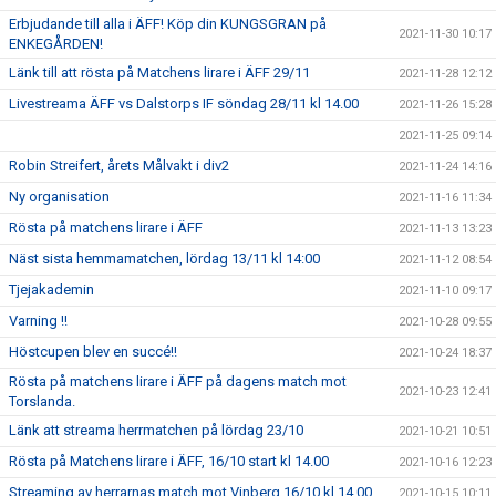
Erbjudande till alla i ÄFF! Köp din KUNGSGRAN på
2021-11-30 10:17
ENKEGÅRDEN!
Länk till att rösta på Matchens lirare i ÄFF 29/11
2021-11-28 12:12
Livestreama ÄFF vs Dalstorps IF söndag 28/11 kl 14.00
2021-11-26 15:28
2021-11-25 09:14
Robin Streifert, årets Målvakt i div2
2021-11-24 14:16
Ny organisation
2021-11-16 11:34
Rösta på matchens lirare i ÄFF
2021-11-13 13:23
Näst sista hemmamatchen, lördag 13/11 kl 14:00
2021-11-12 08:54
Tjejakademin
2021-11-10 09:17
Varning !!
2021-10-28 09:55
Höstcupen blev en succé!!
2021-10-24 18:37
Rösta på matchens lirare i ÄFF på dagens match mot
2021-10-23 12:41
Torslanda.
Länk att streama herrmatchen på lördag 23/10
2021-10-21 10:51
Rösta på Matchens lirare i ÄFF, 16/10 start kl 14.00
2021-10-16 12:23
Streaming av herrarnas match mot Vinberg 16/10 kl 14.00
2021-10-15 10:11