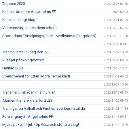
Truppen 2023
2023-03-23 07:40
Kallelse årsmöte Ängelholms FF
2023-03-23
Kansliet stängt idag!
2023-03-21 07:29
Valberedningen och dess arbete
2023-03-15 07:35
Sportadmin Försäljningsguide - Medlemmar (Bingolotto)
2023-03-10 11:58
2023-03-09 09:41
Träning inställd idag den 7/3
2023-03-07 10:29
Vi säljer påskbingolotter!
2023-03-06 08:53
Herrlag 2024
2023-02-12 13:31
Spelschemat för Ettan södra herr är klart!
2023-01-11 08:32
2022-12-27 10:10
Tränarna till akademin är nu klart
2022-12-16 08:59
Akademitränare klara för 2023
2022-11-22 08:45
Träningar på Valhall och Fridhemsparken inställda
2022-11-21 11:34
Föreningsnytt - Ängelholms FF
2022-11-16 09:31
Mjuka paket till jul, köp Gutz och stötta ert lag!
2022-11-14 10:29