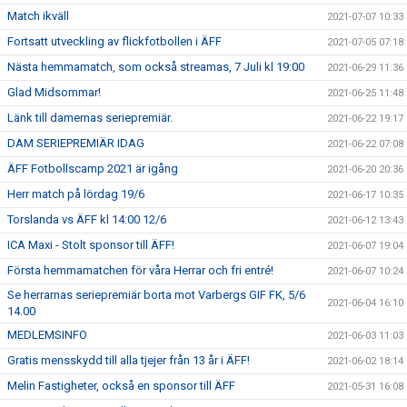
Match ikväll
2021-07-07 10:33
Fortsatt utveckling av flickfotbollen i ÄFF
2021-07-05 07:18
Nästa hemmamatch, som också streamas, 7 Juli kl 19:00
2021-06-29 11:36
Glad Midsommar!
2021-06-25 11:48
Länk till damernas seriepremiär.
2021-06-22 19:17
DAM SERIEPREMIÄR IDAG
2021-06-22 07:08
ÄFF Fotbollscamp 2021 är igång
2021-06-20 20:36
Herr match på lördag 19/6
2021-06-17 10:35
Torslanda vs ÄFF kl 14:00 12/6
2021-06-12 13:43
ICA Maxi - Stolt sponsor till ÄFF!
2021-06-07 19:04
Första hemmamatchen för våra Herrar och fri entré!
2021-06-07 10:24
Se herrarnas seriepremiär borta mot Varbergs GIF FK, 5/6
2021-06-04 16:10
14.00
MEDLEMSINFO
2021-06-03 11:03
Gratis mensskydd till alla tjejer från 13 år i ÄFF!
2021-06-02 18:14
Melin Fastigheter, också en sponsor till ÄFF
2021-05-31 16:08