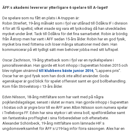
ÄFF:s akademi levererar ytterligare 6 spelare till A-laget!
De spelare som nu fått en plats i A-truppen är:
Robin Streifert, 19-årig målvakt som i fjol var utlånad till Ödåkra IF i division
4 för att få speltid, vilket visade sig vara ett lyckodrag då han utvecklades
mycket under året. Tack till Ödåkra för det fina samarbetet. Robin är bördig
från Åstorp men har varit i ÄFF sedan 15-års ålder. Robin har en god fysik,
mycket bra med fötterna och löser många situationer med dem. Han
kommunicerar på ett tydligt sätt men behöver jobba med sitt luftspel.
Oscar Zachrison, 19-årig ytterback som i fjol var en nyckelspelare i
juniorallsvenskan. Han gjorde ett kort inhopp i Superettan hösten 2015 och
blev nyligen utnämnd
till klubbens bäste junior 2016
, ”Lappens pris”.
Oscar har en god fysik som han dock inte alltid använder. Goda
egenskaper är god blick för spelet offensivt samt en god bollbehandling.
Kom från Strövelstorp i 13-års ålder.
Edvin Nilsson, 18-årig mittfältare som har varit med på några
pojklandslagsläger, senast i slutet av mars. Han gjorde inhopp i Superettan
i höstas och är yngre bror till ex-ÄFF:aren Albin Nilsson som numera spelar
i Trelleborgs FF. Edvin har sina styrkor i att vinna boll, spelförståelse samt
sin fantastiska proffsighet i sina förberedelser och efterarbete.
Alexander Schönbeck, 19-årig mittfältare som lämnade HIF:s
ungdomsverksamhet för ÄFF:s U19-lag inför förra säsongen. Alex har en