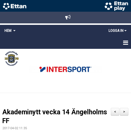
HEM
LOGGA IN
STARTSIDA
NYHETER
ANMÄLAN/REGISTRERING
POLICYS
FÖRKÖP BILJETTER
Akademinytt vecka 14 Ängelholms
<
>
LÄNKAR
FF
2017-04-02 11:35