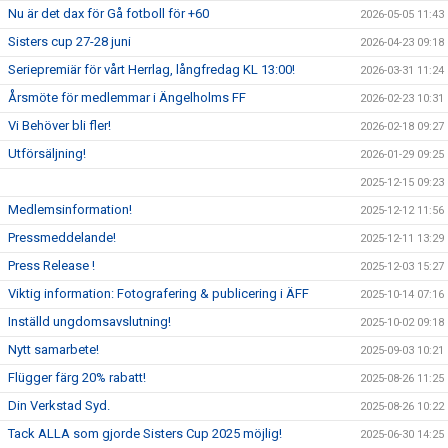
Nu är det dax för Gå fotboll för +60
2026-05-05 11:43
Sisters cup 27-28 juni
2026-04-23 09:18
Seriepremiär för vårt Herrlag, långfredag KL 13:00!
2026-03-31 11:24
Årsmöte för medlemmar i Ängelholms FF
2026-02-23 10:31
Vi Behöver bli fler!
2026-02-18 09:27
Utförsäljning!
2026-01-29 09:25
2025-12-15 09:23
Medlemsinformation!
2025-12-12 11:56
Pressmeddelande!
2025-12-11 13:29
Press Release !
2025-12-03 15:27
Viktig information: Fotografering & publicering i ÄFF
2025-10-14 07:16
Inställd ungdomsavslutning!
2025-10-02 09:18
Nytt samarbete!
2025-09-03 10:21
Flügger färg 20% rabatt!
2025-08-26 11:25
Din Verkstad Syd.
2025-08-26 10:22
Tack ALLA som gjorde Sisters Cup 2025 möjlig!
2025-06-30 14:25