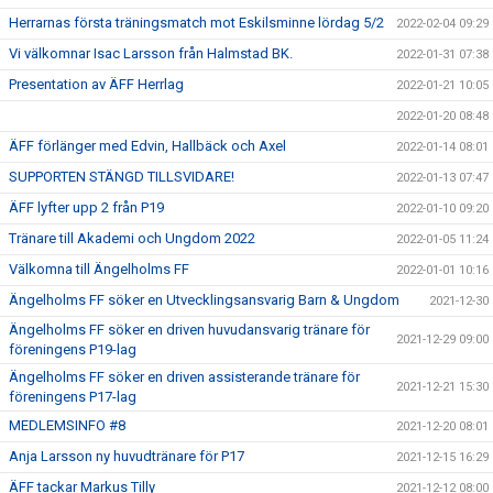
Herrarnas första träningsmatch mot Eskilsminne lördag 5/2
2022-02-04 09:29
Vi välkomnar Isac Larsson från Halmstad BK.
2022-01-31 07:38
Presentation av ÄFF Herrlag
2022-01-21 10:05
2022-01-20 08:48
ÄFF förlänger med Edvin, Hallbäck och Axel
2022-01-14 08:01
SUPPORTEN STÄNGD TILLSVIDARE!
2022-01-13 07:47
ÄFF lyfter upp 2 från P19
2022-01-10 09:20
Tränare till Akademi och Ungdom 2022
2022-01-05 11:24
Välkomna till Ängelholms FF
2022-01-01 10:16
Ängelholms FF söker en Utvecklingsansvarig Barn & Ungdom
2021-12-30
Ängelholms FF söker en driven huvudansvarig tränare för
2021-12-29 09:00
föreningens P19-lag
Ängelholms FF söker en driven assisterande tränare för
2021-12-21 15:30
föreningens P17-lag
MEDLEMSINFO #8
2021-12-20 08:01
Anja Larsson ny huvudtränare för P17
2021-12-15 16:29
ÄFF tackar Markus Tilly
2021-12-12 08:00