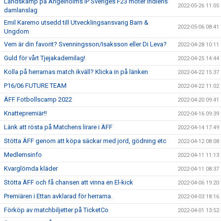
Landskamp på Ängelholms IP Sveriges F23 möter Indiens
2022-05-26 11:05
damlanslag
Emil Karemo utsedd till Utvecklingsansvarig Barn &
2022-05-06 08:41
Ungdom
Vem är din favorit? Svenningsson/Isaksson eller Di Leva?
2022-04-28 10:11
Guld för vårt Tjejakademilag!
2022-04-25 14:44
Kolla på herrarnas match ikväll? Klicka in på länken
2022-04-22 15:37
P16/06 FUTURE TEAM
2022-04-22 11:02
ÄFF Fotbollscamp 2022
2022-04-20 09:41
Knattepremiär!!
2022-04-16 09:39
Länk att rösta på Matchens lirare i ÄFF
2022-04-14 17:49
Stötta ÄFF genom att köpa säckar med jord, gödning etc
2022-04-12 08:08
Medlemsinfo
2022-04-11 11:13
Kvarglömda kläder
2022-04-11 08:37
Stötta ÄFF och få chansen att vinna en El-kick
2022-04-06 19:20
Premiären i Ettan avklarad för herrarna.
2022-04-03 18:16
Förköp av matchbiljetter på TicketCo
2022-04-01 13:52