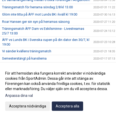
2020-08-04 15:58
Träningsmatch för herrarna söndag 2/8 kl 13.00
2020-07-31 11:22
Glöm inte titta på ÄFF mot Lunds BK i kväll kl 19:00
2020-07-30 16:13
Roar Hansen ger sin syn på herrarnas säsong
2020-07-27 11:20
Träningsmatch ÄFF Dam vs Eskilsminne - Livestreamas
2020-07-24 15:12
25/7 13:00
ÄFF vs Lunds BK i Svenska cupen på din dator den 30/7, kl
2020-07-23 10:28
19:00
Vi sänder kvällens träningsmatch
2020-07-21 18:35
Semesterstängt på kanslierna
2020-07-17 07:13
Vi gratulerar Assad till sitt första allsvenska mål!
2020-07-16 18:56
Ängelholms FF förstärker inför hösten
För att hemsidan ska fungera korrekt använder vi nödvändiga
2020-07-08 20:50
cookies från SportAdmin. Dessa går inte att stänga av.
En konstig säsong
2020-07-04 14:48
Föreningen kan också använda frivilliga cookies, t.ex. för statistik
Meddelande från en av våra sponsorer
2020-06-30 13:04
eller marknadsföring. Du väljer själv om du vill acceptera dessa.
Nybörjarstrul på vår livesändning
2020-06-27 17:54
Anpassa dina val
Hemmapremiär för herrarna lördag 27/6 kl 16.00. Kan ses
2020-06-26 17:54
Acceptera nödvändiga
Acceptera alla
via länk
Ängelholmsföreningar i samarbete på stan v. 33
2020-06-25 11:39