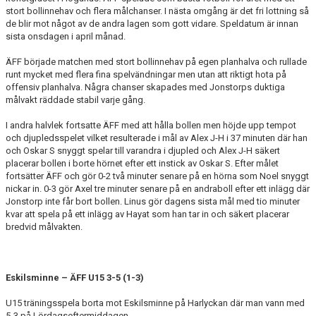
stort bollinnehav och flera målchanser. I nästa omgång är det fri lottning så
de blir mot något av de andra lagen som gott vidare. Speldatum är innan
sista onsdagen i april månad.
ÄFF började matchen med stort bollinnehav på egen planhalva och rullade
runt mycket med flera fina spelvändningar men utan att riktigt hota på
offensiv planhalva. Några chanser skapades med Jonstorps duktiga
målvakt räddade stabil varje gång.
I andra halvlek fortsatte ÄFF med att hålla bollen men höjde upp tempot
och djupledsspelet vilket resulterade i mål av Alex J-H i 37 minuten där han
och Oskar S snyggt spelar till varandra i djupled och Alex J-H säkert
placerar bollen i borte hörnet efter ett instick av Oskar S. Efter målet
fortsätter ÄFF och gör 0-2 två minuter senare på en hörna som Noel snyggt
nickar in. 0-3 gör Axel tre minuter senare på en andraboll efter ett inlägg där
Jonstorp inte får bort bollen. Linus gör dagens sista mål med tio minuter
kvar att spela på ett inlägg av Hayat som han tar in och säkert placerar
bredvid målvakten.
Eskilsminne – ÄFF U15 3-5 (1-3)
U15 träningsspela borta mot Eskilsminne på Harlyckan där man vann med
5-3 på Lördagseftermiddagen.