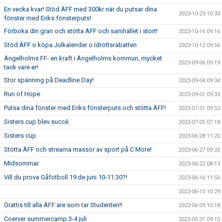
En vecka kvar! Stöd ÄFF med 300kr när du putsar dina
2023-10-23 10:33
fönster med Eriks fönsterputs!
Förboka din gran och stötta ÄFF och samhället i stort!
2023-10-16 09:16
Stöd ÄFF o köpa Julkalender o Idrottsrabatten
2023-10-12 09:56
Ängelholms FF- en kraft i Ängelholms kommun, mycket
2023-09-06 09:19
tack vare er!
Stor spänning på Deadline Day!
2023-09-04 09:34
Run of Hope
2023-09-01 09:33
Putsa dina fönster med Eriks fönsterputs och stötta ÄFF!
2023-07-31 09:52
Sisters cup blev succé
2023-07-05 07:18
Sisters cup
2023-06-28 11:20
Stötta ÄFF och streama massor av sport på C More!
2023-06-27 09:20
Midsommar
2023-06-22 08:13
Vill du prova Gåfotboll 19:de juni 10-11:30?!
2023-06-16 11:50
2023-06-15 10:29
Grattis till alla ÄFF:are som tar Studenten!!
2023-06-09 10:18
Coerver summercamp 3-4 juli
2023-05-31 09:10