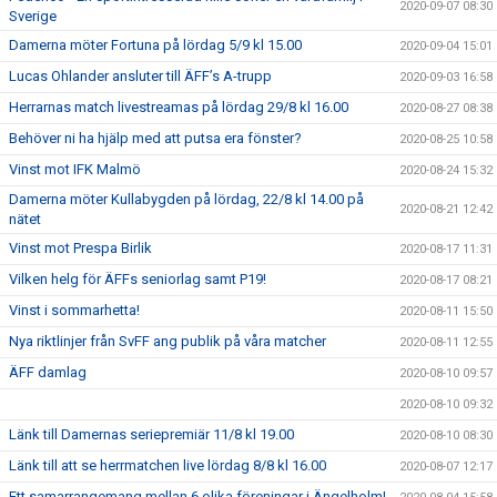
2020-09-07 08:30
Sverige
Damerna möter Fortuna på lördag 5/9 kl 15.00
2020-09-04 15:01
Lucas Ohlander ansluter till ÄFF’s A-trupp
2020-09-03 16:58
Herrarnas match livestreamas på lördag 29/8 kl 16.00
2020-08-27 08:38
Behöver ni ha hjälp med att putsa era fönster?
2020-08-25 10:58
Vinst mot IFK Malmö
2020-08-24 15:32
Damerna möter Kullabygden på lördag, 22/8 kl 14.00 på
2020-08-21 12:42
nätet
Vinst mot Prespa Birlik
2020-08-17 11:31
Vilken helg för ÄFFs seniorlag samt P19!
2020-08-17 08:21
Vinst i sommarhetta!
2020-08-11 15:50
Nya riktlinjer från SvFF ang publik på våra matcher
2020-08-11 12:55
ÄFF damlag
2020-08-10 09:57
2020-08-10 09:32
Länk till Damernas seriepremiär 11/8 kl 19.00
2020-08-10 08:30
Länk till att se herrmatchen live lördag 8/8 kl 16.00
2020-08-07 12:17
Ett samarrangemang mellan 6 olika föreningar i Ängelholm!