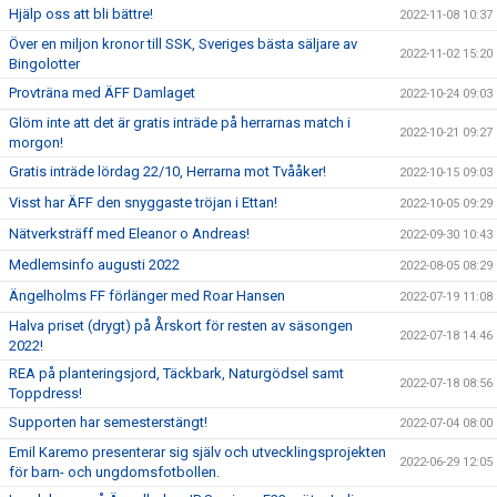
Hjälp oss att bli bättre!
2022-11-08 10:37
Över en miljon kronor till SSK, Sveriges bästa säljare av
2022-11-02 15:20
Bingolotter
Provträna med ÄFF Damlaget
2022-10-24 09:03
Glöm inte att det är gratis inträde på herrarnas match i
2022-10-21 09:27
morgon!
Gratis inträde lördag 22/10, Herrarna mot Tvååker!
2022-10-15 09:03
Visst har ÄFF den snyggaste tröjan i Ettan!
2022-10-05 09:29
Nätverksträff med Eleanor o Andreas!
2022-09-30 10:43
Medlemsinfo augusti 2022
2022-08-05 08:29
Ängelholms FF förlänger med Roar Hansen
2022-07-19 11:08
Halva priset (drygt) på Årskort för resten av säsongen
2022-07-18 14:46
2022!
REA på planteringsjord, Täckbark, Naturgödsel samt
2022-07-18 08:56
Toppdress!
Supporten har semesterstängt!
2022-07-04 08:00
Emil Karemo presenterar sig själv och utvecklingsprojekten
2022-06-29 12:05
för barn- och ungdomsfotbollen.