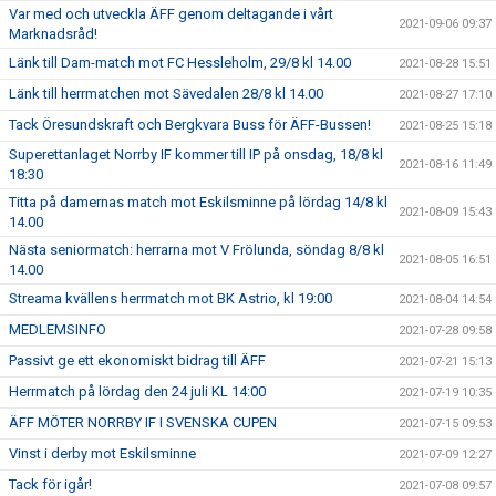
Var med och utveckla ÄFF genom deltagande i vårt
2021-09-06 09:37
Marknadsråd!
Länk till Dam-match mot FC Hessleholm, 29/8 kl 14.00
2021-08-28 15:51
Länk till herrmatchen mot Sävedalen 28/8 kl 14.00
2021-08-27 17:10
Tack Öresundskraft och Bergkvara Buss för ÄFF-Bussen!
2021-08-25 15:18
Superettanlaget Norrby IF kommer till IP på onsdag, 18/8 kl
2021-08-16 11:49
18:30
Titta på damernas match mot Eskilsminne på lördag 14/8 kl
2021-08-09 15:43
14.00
Nästa seniormatch: herrarna mot V Frölunda, söndag 8/8 kl
2021-08-05 16:51
14.00
Streama kvällens herrmatch mot BK Astrio, kl 19:00
2021-08-04 14:54
MEDLEMSINFO
2021-07-28 09:58
Passivt ge ett ekonomiskt bidrag till ÄFF
2021-07-21 15:13
Herrmatch på lördag den 24 juli KL 14:00
2021-07-19 10:35
ÄFF MÖTER NORRBY IF I SVENSKA CUPEN
2021-07-15 09:53
Vinst i derby mot Eskilsminne
2021-07-09 12:27
Tack för igår!
2021-07-08 09:57