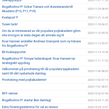
Julklappstips!
2023-11-27 11:29
Ängelholms FF Söker Tränare och Assisterande till
2023-11-24 08:49
Akademi (P15, P17, P19)
Kvalspurt !!!
2023-11-21 16:44
Tusen tack!
2023-11-18 06:01
Om du är intresserad av vår populära pojkakademi glöm
2023-11-16 09:25
inte imorgon är sista dagen att anmäla sig til
Roar Hansen anställer Andreas Granqvist som ny tränare
2023-11-15 09:37
för Ängelholms FF
Bli Kvalsupporter
2023-11-13 14:30
Ängelholms FF förnyar ledarskapet: Roar Hansen tar
2023-11-11 17:22
strategiskt uppdrag
Välkommen på provträning till vår populära tjejakademi
2023-11-06 08:03
samt till vårt nystartade damlag.
Provträning med pojkakademin!
2023-11-02 07:19
2023-11-01 08:01
ÄFF-vänner
2023-10-26 07:49
Ängelholms FF startar åter damlag!
2023-10-24 11:30
Extra föreningsstämma för val av revisor
2023-10-23 13:57