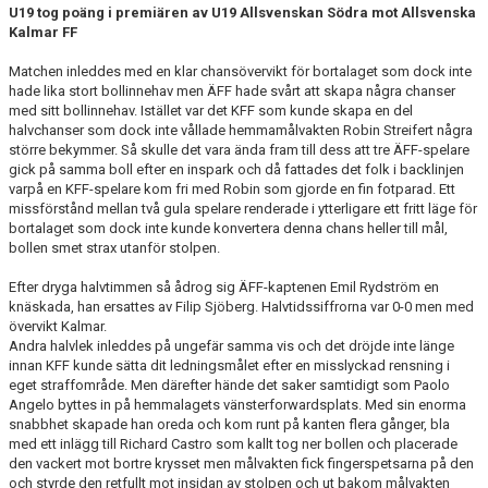
U19 tog poäng i premiären av U19 Allsvenskan Södra mot Allsvenska
Kalmar FF
Matchen inleddes med en klar chansövervikt för bortalaget som dock inte
hade lika stort bollinnehav men ÄFF hade svårt att skapa några chanser
med sitt bollinnehav. Istället var det KFF som kunde skapa en del
halvchanser som dock inte vållade hemmamålvakten Robin Streifert några
större bekymmer. Så skulle det vara ända fram till dess att tre ÄFF-spelare
gick på samma boll efter en inspark och då fattades det folk i backlinjen
varpå en KFF-spelare kom fri med Robin som gjorde en fin fotparad. Ett
missförstånd mellan två gula spelare renderade i ytterligare ett fritt läge för
bortalaget som dock inte kunde konvertera denna chans heller till mål,
bollen smet strax utanför stolpen.
Efter dryga halvtimmen så ådrog sig ÄFF-kaptenen Emil Rydström en
knäskada, han ersattes av Filip Sjöberg. Halvtidssiffrorna var 0-0 men med
övervikt Kalmar.
Andra halvlek inleddes på ungefär samma vis och det dröjde inte länge
innan KFF kunde sätta dit ledningsmålet efter en misslyckad rensning i
eget straffområde. Men därefter hände det saker samtidigt som Paolo
Angelo byttes in på hemmalagets vänsterforwardsplats. Med sin enorma
snabbhet skapade han oreda och kom runt på kanten flera gånger, bla
med ett inlägg till Richard Castro som kallt tog ner bollen och placerade
den vackert mot bortre krysset men målvakten fick fingerspetsarna på den
och styrde den retfullt mot insidan av stolpen och ut bakom målvakten