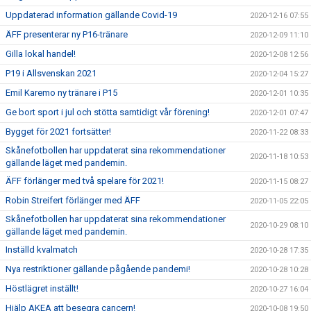
Uppdaterad information gällande Covid-19
2020-12-16 07:55
ÄFF presenterar ny P16-tränare
2020-12-09 11:10
Gilla lokal handel!
2020-12-08 12:56
P19 i Allsvenskan 2021
2020-12-04 15:27
Emil Karemo ny tränare i P15
2020-12-01 10:35
Ge bort sport i jul och stötta samtidigt vår förening!
2020-12-01 07:47
Bygget för 2021 fortsätter!
2020-11-22 08:33
Skånefotbollen har uppdaterat sina rekommendationer
2020-11-18 10:53
gällande läget med pandemin.
ÄFF förlänger med två spelare för 2021!
2020-11-15 08:27
Robin Streifert förlänger med ÄFF
2020-11-05 22:05
Skånefotbollen har uppdaterat sina rekommendationer
2020-10-29 08:10
gällande läget med pandemin.
Inställd kvalmatch
2020-10-28 17:35
Nya restriktioner gällande pågående pandemi!
2020-10-28 10:28
Höstlägret inställt!
2020-10-27 16:04
Hjälp AKEA att besegra cancern!
2020-10-08 19:50