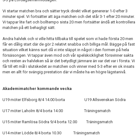
Vi startar matchen bra och sätter tryck direkt vilket genererar 1-0 efter 3
minuter spel. Vi fortsätter att äga matchen och det står 3-1 efter 20 minuter.
Vi tappar lite fart och bolltempo sista 20 men fortsätter ändå att kontrollera
matchen på ett behagligt sätt.
Andra halvlek och vi ville hitta tillbaka till spelet som vi hade första 20 men
får en dålig start där de gör 2 relativt snabba och billiga mål. Bägge på fast
situation vilket känns surt då vi inte släppt in något i den formen på hela
försäsongen. Vi tappar även mod och vår spelskicklighet försvinner sakta
och resten av halvleken så är det betydligt jämnare än var det var i första. Vi
får till ett mål i slutskedet av matchen och vinner med 5-3 efter en ok insats
men en allt för svängig prestation där vi måste ha en högre lägstanivå.
Akademimatcher kommande vecka
U19 möter Elfsborg 8/4 14.00 borta U19 Allsvenskan Södra
U17 möter Laholm 8/4 borta 14.00 Träningsmatch
U15 möter Ramlösa Södra 9/4 borta 12.00 Träningsmatch
U14 möter Lödde 8/4 borta 10.30 Träningsmatch