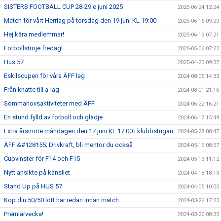
SISTERS FOOTBALL CUP 28-29:e juni 2025
2025-06-24 12:24
Match för vårt Herrlag på torsdag den 19 juni KL 19:00
2025-06-16 09:29
Hej kära medlemmar!
2025-06-13 07:21
Fotbollströje fredag!
2025-05-06 07:22
Hus 57
2025-04-23 09:37
Eskilscupen för våra ÄFF lag
2024-08-05 14:33
Från knatte till a-lag
2024-08-01 21:16
Sommarlovsaktiviteter med ÄFF
2024-06-22 16:21
En stund fylld av fotboll och glädje
2024-06-17 15:49
Extra årsmöte måndagen den 17 juni KL 17:00 i klubbstugan
2024-05-28 08:47
ÄFF &#128155; Drivkraft, bli mentor du också
2024-05-16 08:57
Cupvinster för F14 och F15
2024-05-13 11:12
Nytt ansikte på kansliet
2024-04-18 18:13
Stand Up på HUS 57
2024-04-05 10:05
Köp din 50/50 lott här redan innan match
2024-03-26 17:23
Premiärvecka!
2024-03-26 08:35