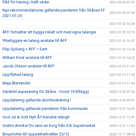
Råd för träning i kallt väder.
2021-02-04 07:47
Nya rekommendationer gällande pandemin från Skånes FF
2021-01-26 07:43
2021-01-25
2021-01-23 16:26
ÄFF fortsätter att bygga lokalt och med egna talanger
2021-01-22 10:13
Ytterliggare en talang ansluter till ÄFF
2021-01-16 16:31
Filip Sjöberg + ÄFF = Sant
2021-01-16 16:24
William Kvist ansluter till ÄFF
2021-01-16 16:22
Jacob Olsson ansluter till ÄFF
2021-01-14 11:41
Uppflyttad talang
2021-01-14 11:33
Maja återvänder.
2021-01-13 11:42
Särskild anpassning för Skåne - Covid 19 (tillägg)
2020-12-30 07:56
Uppdatering gällande utomhusträning !
2020-12-29 09:51
Uppdatering gällande pandemin från kommunen
2020-12-21 16:05
God Jul & Gott Nytt År! Kansliet stängt!
2020-12-21 12:31
Grattis Annika! Du vann en korg från ICA Supermarket.
2020-12-21 11:02
Bingolotter till Uppesittarkvällen 23/12
2020-12-17 08:54