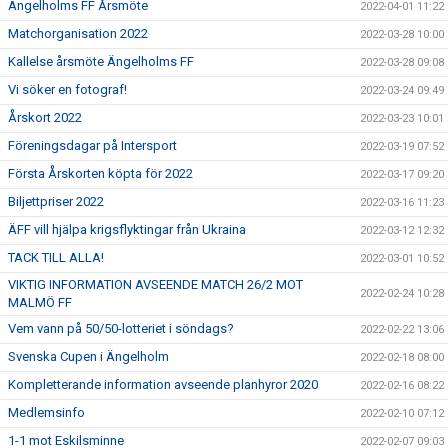
Ängelholms FF Årsmöte
2022-04-01 11:22
Matchorganisation 2022
2022-03-28 10:00
Kallelse årsmöte Ängelholms FF
2022-03-28 09:08
Vi söker en fotograf!
2022-03-24 09:49
Årskort 2022
2022-03-23 10:01
Föreningsdagar på Intersport
2022-03-19 07:52
Första Årskorten köpta för 2022
2022-03-17 09:20
Biljettpriser 2022
2022-03-16 11:23
ÄFF vill hjälpa krigsflyktingar från Ukraina
2022-03-12 12:32
TACK TILL ALLA!
2022-03-01 10:52
VIKTIG INFORMATION AVSEENDE MATCH 26/2 MOT
2022-02-24 10:28
MALMÖ FF
Vem vann på 50/50-lotteriet i söndags?
2022-02-22 13:06
Svenska Cupen i Ängelholm
2022-02-18 08:00
Kompletterande information avseende planhyror 2020
2022-02-16 08:22
Medlemsinfo
2022-02-10 07:12
1-1 mot Eskilsminne
2022-02-07 09:03