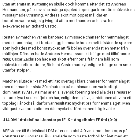
utan att smita in. Kvitteringen skulle dock komma efter det att Andreas
Hermansson, på en av sina många djupledslöpningar kom före målvaktens
misstajmade utrusning. Andreas sköt mot öppet mål där en
bortaförsvarare såg sig tvingad att ta med handen och straffen
exekverades av Richard Castro.
Resten av matchen var en kanonad av missade chanser för hemmalaget,
med ett undantag, ett bortainlägg hamnade hos en helt fristående spelare
som lyckades med konststycket att få bollen över endast en meter från
mållinjen. Därefter hade Andreas Hermansson ett friläge med tillhörande
retur, Oscar Zachrison hade ett skott efter hörna från nära håll som
målvakten reflexräddare, Richard Castro hade ytterligare friläge som smet
utanför stolpen.
Matchen slutade 1-1 med ett litet övertag i klara chanser för hemmalaget
men där man har sista 20 minuterna på näthinnan som var kraftigt
dominerat av ÄFF. Kalmar är en allsvensk förening med alla dess resurser,
slutade fyra i serien i fjol och har, enligt dem själva, ambitionen att vara ett
topplag i år också, därför var resultatet mycket bra för hemmalaget. Men
viktigaste var prestationen där mycket utfördes med hög kvalitet.
U14 DM 16-delsfinal Jonstorps IF IK - Ängelholm FF 0-4 (0-0)
ÄFF vidare till 8-delsfinal i DM efter en stabil 4-0 vinst mot Jonstorps på
konstgräset i Höganäs. ÄFF spelade som bästa fotboll för året med ett