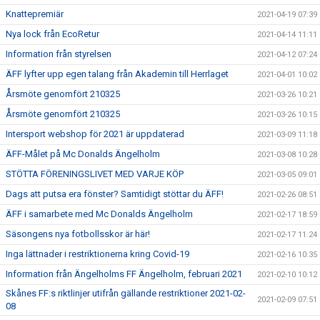
Knattepremiär
2021-04-19 07:39
Nya lock från EcoRetur
2021-04-14 11:11
Information från styrelsen
2021-04-12 07:24
ÄFF lyfter upp egen talang från Akademin till Herrlaget
2021-04-01 10:02
Årsmöte genomfört 210325
2021-03-26 10:21
Årsmöte genomfört 210325
2021-03-26 10:15
Intersport webshop för 2021 är uppdaterad
2021-03-09 11:18
ÄFF-Målet på Mc Donalds Ängelholm
2021-03-08 10:28
STÖTTA FÖRENINGSLIVET MED VARJE KÖP
2021-03-05 09:01
Dags att putsa era fönster? Samtidigt stöttar du ÄFF!
2021-02-26 08:51
ÄFF i samarbete med Mc Donalds Ängelholm
2021-02-17 18:59
Säsongens nya fotbollsskor är här!
2021-02-17 11:24
Inga lättnader i restriktionerna kring Covid-19
2021-02-16 10:35
Information från Ängelholms FF Ängelholm, februari 2021
2021-02-10 10:12
Skånes FF:s riktlinjer utifrån gällande restriktioner 2021-02-
2021-02-09 07:51
08