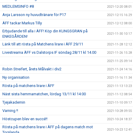
MEDLEMSINFO #8
2021-12-20 08:01
Anja Larsson ny huvudtränare för P17
2021-12-15 16:29
ÄFF tackar Markus Tilly
2021-12-12 08:00
Erbjudande till alla i ÄFF! Köp din KUNGSGRAN på
2021-11-30 10:17
ENKEGÅRDEN!
Länk till att rösta på Matchens lirare i ÄFF 29/11
2021-11-28 12:12
Livestreama ÄFF vs Dalstorps IF söndag 28/11 kl 14.00
2021-11-26 15:28
2021-11-25 09:14
Robin Streifert, årets Målvakt i div2
2021-11-24 14:16
Ny organisation
2021-11-16 11:34
Rösta på matchens lirare i ÄFF
2021-11-13 13:23
Näst sista hemmamatchen, lördag 13/11 kl 14:00
2021-11-12 08:54
Tjejakademin
2021-11-10 09:17
Varning !!
2021-10-28 09:55
Höstcupen blev en succé!!
2021-10-24 18:37
Rösta på matchens lirare i ÄFF på dagens match mot
2021-10-23 12:41
Torslanda.