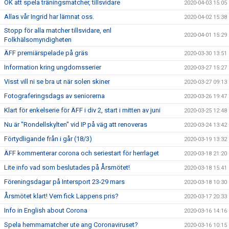
OK att spela träningsmatcher, tillsvidare
2020-04-03 15:05
Allas vår Ingrid har lämnat oss.
2020-04-02 15:38
Stopp för alla matcher tillsvidare, enl
2020-04-01 15:29
Folkhälsomyndigheten
ÄFF premiärspelade på gräs
2020-03-30 13:51
Information kring ungdomsserier
2020-03-27 15:27
Visst vill ni se bra ut när solen skiner
2020-03-27 09:13
Fotograferingsdags av seniorerna
2020-03-26 19:47
Klart för enkelserie för ÄFF i div 2, start i mitten av juni
2020-03-25 12:48
Nu är "Rondellskylten" vid IP på väg att renoveras
2020-03-24 13:42
Förtydligande från i går (18/3)
2020-03-19 13:32
ÄFF kommenterar corona och seriestart för herrlaget
2020-03-18 21:20
Lite info vad som beslutades på Årsmötet!
2020-03-18 15:41
Föreningsdagar på Intersport 23-29 mars
2020-03-18 10:30
Årsmötet klart! Vem fick Lappens pris?
2020-03-17 20:33
Info in English about Corona
2020-03-16 14:16
Spela hemmamatcher ute ang Coronaviruset?
2020-03-16 10:15