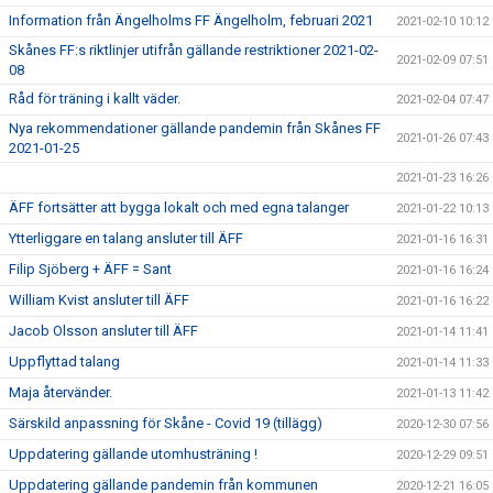
Information från Ängelholms FF Ängelholm, februari 2021
2021-02-10 10:12
Skånes FF:s riktlinjer utifrån gällande restriktioner 2021-02-
2021-02-09 07:51
08
Råd för träning i kallt väder.
2021-02-04 07:47
Nya rekommendationer gällande pandemin från Skånes FF
2021-01-26 07:43
2021-01-25
2021-01-23 16:26
ÄFF fortsätter att bygga lokalt och med egna talanger
2021-01-22 10:13
Ytterliggare en talang ansluter till ÄFF
2021-01-16 16:31
Filip Sjöberg + ÄFF = Sant
2021-01-16 16:24
William Kvist ansluter till ÄFF
2021-01-16 16:22
Jacob Olsson ansluter till ÄFF
2021-01-14 11:41
Uppflyttad talang
2021-01-14 11:33
Maja återvänder.
2021-01-13 11:42
Särskild anpassning för Skåne - Covid 19 (tillägg)
2020-12-30 07:56
Uppdatering gällande utomhusträning !
2020-12-29 09:51
Uppdatering gällande pandemin från kommunen
2020-12-21 16:05