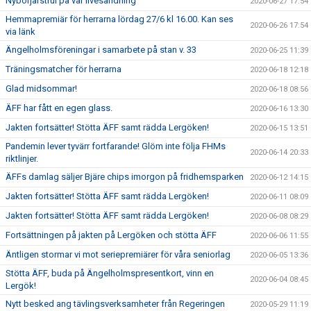
Nybörjarstrul på vår livesändning
2020-06-27 17:54
Hemmapremiär för herrarna lördag 27/6 kl 16.00. Kan ses
2020-06-26 17:54
via länk
Ängelholmsföreningar i samarbete på stan v. 33
2020-06-25 11:39
Träningsmatcher för herrarna
2020-06-18 12:18
Glad midsommar!
2020-06-18 08:56
ÄFF har fått en egen glass.
2020-06-16 13:30
Jakten fortsätter! Stötta ÄFF samt rädda Lergöken!
2020-06-15 13:51
Pandemin lever tyvärr fortfarande! Glöm inte följa FHMs
2020-06-14 20:33
riktlinjer.
ÄFFs damlag säljer Bjäre chips imorgon på fridhemsparken
2020-06-12 14:15
Jakten fortsätter! Stötta ÄFF samt rädda Lergöken!
2020-06-11 08:09
Jakten fortsätter! Stötta ÄFF samt rädda Lergöken!
2020-06-08 08:29
Fortsättningen på jakten på Lergöken och stötta ÄFF
2020-06-06 11:55
Äntligen stormar vi mot seriepremiärer för våra seniorlag
2020-06-05 13:36
Stötta ÄFF, buda på Ängelholmspresentkort, vinn en
2020-06-04 08:45
Lergök!
Nytt besked ang tävlingsverksamheter från Regeringen
2020-05-29 11:19