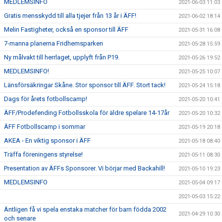
MEDLEMSINFO
2021-06-03 11:03
Gratis mensskydd till alla tjejer från 13 år i ÄFF!
2021-06-02 18:14
Melin Fastigheter, också en sponsor till ÄFF
2021-05-31 16:08
7-manna planerna Fridhemsparken
2021-05-28 15:59
Ny målvakt till herrlaget, upplyft från P19.
2021-05-26 19:52
MEDLEMSINFO!
2021-05-25 10:07
Länsförsäkringar Skåne. Stor sponsor till ÄFF. Stort tack!
2021-05-24 15:18
Dags för årets fotbollscamp!
2021-05-20 10:41
ÄFF/Prodefending Fotbollsskola för äldre spelare 14-17år
2021-05-20 10:32
ÄFF Fotbollscamp i sommar
2021-05-19 20:18
AKEA - En viktig sponsor i ÄFF
2021-05-18 08:40
Träffa föreningens styrelse!
2021-05-11 08:30
Presentation av ÄFFs Sponsorer. Vi börjar med Backahill!
2021-05-10 19:23
MEDLEMSINFO
2021-05-04 09:17
2021-05-03 15:22
Äntligen få vi spela enstaka matcher för barn födda 2002
2021-04-29 10:30
och senare