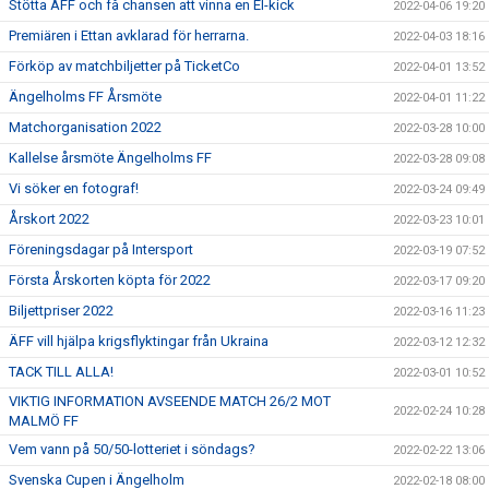
Stötta ÄFF och få chansen att vinna en El-kick
2022-04-06 19:20
Premiären i Ettan avklarad för herrarna.
2022-04-03 18:16
Förköp av matchbiljetter på TicketCo
2022-04-01 13:52
Ängelholms FF Årsmöte
2022-04-01 11:22
Matchorganisation 2022
2022-03-28 10:00
Kallelse årsmöte Ängelholms FF
2022-03-28 09:08
Vi söker en fotograf!
2022-03-24 09:49
Årskort 2022
2022-03-23 10:01
Föreningsdagar på Intersport
2022-03-19 07:52
Första Årskorten köpta för 2022
2022-03-17 09:20
Biljettpriser 2022
2022-03-16 11:23
ÄFF vill hjälpa krigsflyktingar från Ukraina
2022-03-12 12:32
TACK TILL ALLA!
2022-03-01 10:52
VIKTIG INFORMATION AVSEENDE MATCH 26/2 MOT
2022-02-24 10:28
MALMÖ FF
Vem vann på 50/50-lotteriet i söndags?
2022-02-22 13:06
Svenska Cupen i Ängelholm
2022-02-18 08:00