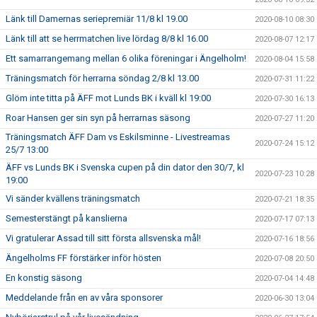
Länk till Damernas seriepremiär 11/8 kl 19.00
2020-08-10 08:30
Länk till att se herrmatchen live lördag 8/8 kl 16.00
2020-08-07 12:17
Ett samarrangemang mellan 6 olika föreningar i Ängelholm!
2020-08-04 15:58
Träningsmatch för herrarna söndag 2/8 kl 13.00
2020-07-31 11:22
Glöm inte titta på ÄFF mot Lunds BK i kväll kl 19:00
2020-07-30 16:13
Roar Hansen ger sin syn på herrarnas säsong
2020-07-27 11:20
Träningsmatch ÄFF Dam vs Eskilsminne - Livestreamas
2020-07-24 15:12
25/7 13:00
ÄFF vs Lunds BK i Svenska cupen på din dator den 30/7, kl
2020-07-23 10:28
19:00
Vi sänder kvällens träningsmatch
2020-07-21 18:35
Semesterstängt på kanslierna
2020-07-17 07:13
Vi gratulerar Assad till sitt första allsvenska mål!
2020-07-16 18:56
Ängelholms FF förstärker inför hösten
2020-07-08 20:50
En konstig säsong
2020-07-04 14:48
Meddelande från en av våra sponsorer
2020-06-30 13:04