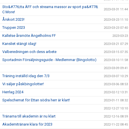
Sto&#776;tta ÄFF och streama massor av sport pa&#778;
2023-03-31 11:44
C More!
Årskort 2023!
2023-03-23 11:10
Truppen 2023
2023-03-23 07:40
Kallelse årsmöte Ängelholms FF
2023-03-23
Kansliet stängt idag!
2023-03-21 07:29
Valberedningen och dess arbete
2023-03-15 07:35
Sportadmin Försäljningsguide - Medlemmar (Bingolotto)
2023-03-10 11:58
2023-03-09 09:41
Träning inställd idag den 7/3
2023-03-07 10:29
Vi säljer påskbingolotter!
2023-03-06 08:53
Herrlag 2024
2023-02-12 13:31
Spelschemat för Ettan södra herr är klart!
2023-01-11 08:32
2022-12-27 10:10
Tränarna till akademin är nu klart
2022-12-16 08:59
Akademitränare klara för 2023
2022-11-22 08:45