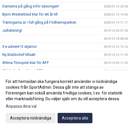
Damerna på gång inför säsongen!
2020-01-15 20:36
Björn Westerblad klar för ett år till
2020-01-15 10:46
Träningarna är i full gång på Fridhemsparken
2020-01-14 11:17
Julhälsning!
2019-12-20 07:42
2019-12-18 08:54
3:e advent=3 stjärnor
2019-12-15 15:16
Ny klubbchef tillsatt.
2019-12-12 11:59
Wilma Törnqvist klar för ÄFF
2019-12-09 11:53
Klubbchefen slutar i ÄFF
2019-12-02 09:58
2019-11-26 09:44
För att hemsidan ska fungera korrekt använder vi nödvändiga
Sista veckan för akademin innan vinteruppehåll
cookies från SportAdmin. Dessa går inte att stänga av.
2019-11-25 08:34
Föreningen kan också använda frivilliga cookies, t.ex. för statistik
Ge bort en sportig dröm!
2019-11-22 09:50
eller marknadsföring. Du väljer själv om du vill acceptera dessa.
Vinnarna på ungdomsavslutningens tipspromenad
2019-11-22 07:43
Anpassa dina val
Köp din Bingolott av vårt P13 lag
2019-11-15 09:16
Acceptera nödvändiga
Acceptera alla
Avslutning för ungdomslagen söndagen den 3 november
2019-10-30 09:04
KL 11:00