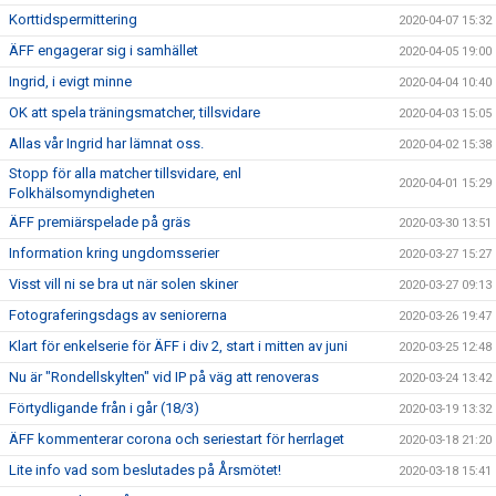
Korttidspermittering
2020-04-07 15:32
ÄFF engagerar sig i samhället
2020-04-05 19:00
Ingrid, i evigt minne
2020-04-04 10:40
OK att spela träningsmatcher, tillsvidare
2020-04-03 15:05
Allas vår Ingrid har lämnat oss.
2020-04-02 15:38
Stopp för alla matcher tillsvidare, enl
2020-04-01 15:29
Folkhälsomyndigheten
ÄFF premiärspelade på gräs
2020-03-30 13:51
Information kring ungdomsserier
2020-03-27 15:27
Visst vill ni se bra ut när solen skiner
2020-03-27 09:13
Fotograferingsdags av seniorerna
2020-03-26 19:47
Klart för enkelserie för ÄFF i div 2, start i mitten av juni
2020-03-25 12:48
Nu är "Rondellskylten" vid IP på väg att renoveras
2020-03-24 13:42
Förtydligande från i går (18/3)
2020-03-19 13:32
ÄFF kommenterar corona och seriestart för herrlaget
2020-03-18 21:20
Lite info vad som beslutades på Årsmötet!
2020-03-18 15:41