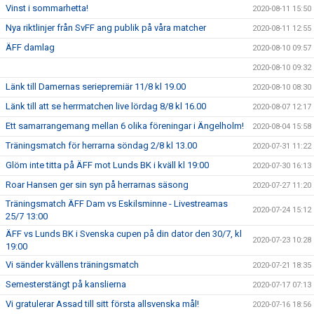
Vinst i sommarhetta!
2020-08-11 15:50
Nya riktlinjer från SvFF ang publik på våra matcher
2020-08-11 12:55
ÄFF damlag
2020-08-10 09:57
2020-08-10 09:32
Länk till Damernas seriepremiär 11/8 kl 19.00
2020-08-10 08:30
Länk till att se herrmatchen live lördag 8/8 kl 16.00
2020-08-07 12:17
Ett samarrangemang mellan 6 olika föreningar i Ängelholm!
2020-08-04 15:58
Träningsmatch för herrarna söndag 2/8 kl 13.00
2020-07-31 11:22
Glöm inte titta på ÄFF mot Lunds BK i kväll kl 19:00
2020-07-30 16:13
Roar Hansen ger sin syn på herrarnas säsong
2020-07-27 11:20
Träningsmatch ÄFF Dam vs Eskilsminne - Livestreamas
2020-07-24 15:12
25/7 13:00
ÄFF vs Lunds BK i Svenska cupen på din dator den 30/7, kl
2020-07-23 10:28
19:00
Vi sänder kvällens träningsmatch
2020-07-21 18:35
Semesterstängt på kanslierna
2020-07-17 07:13
Vi gratulerar Assad till sitt första allsvenska mål!
2020-07-16 18:56