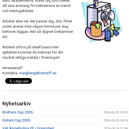
samt akademierna, söker dig som idellet
vill vara ansvarig för tvättservice av match
MEDLEMS OCH TRÄNINGSAVGIFTER
och träningskläder.
Arbetet sker när det passar dig, dvs, frihet
under ansvar men någon timme per dag
behöver läggas. När på dygnet bestämmer
du!
Arbetet utförs på ideell basis men
självklart kommer du belönas för din
mycket viktiga instats i föreningen!
Intresserad?
Kontakta:
roar@angelholmsff.se
Nyhetsarkiv
Brothers Cup 2026
2026-06-25 09:05
Sisters Cup 2026
2026-06-25 08:44
Välj Ängelholms FF i Gräsroten!
2026-06-24 07:48