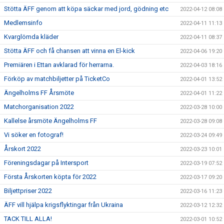
Stötta ÄFF genom att köpa säckar med jord, gödning etc
2022-04-12 08:08
Medlemsinfo
2022-04-11 11:13
Kvarglömda kläder
2022-04-11 08:37
Stötta ÄFF och få chansen att vinna en El-kick
2022-04-06 19:20
Premiären i Ettan avklarad för herrarna.
2022-04-03 18:16
Förköp av matchbiljetter på TicketCo
2022-04-01 13:52
Ängelholms FF Årsmöte
2022-04-01 11:22
Matchorganisation 2022
2022-03-28 10:00
Kallelse årsmöte Ängelholms FF
2022-03-28 09:08
Vi söker en fotograf!
2022-03-24 09:49
Årskort 2022
2022-03-23 10:01
Föreningsdagar på Intersport
2022-03-19 07:52
Första Årskorten köpta för 2022
2022-03-17 09:20
Biljettpriser 2022
2022-03-16 11:23
ÄFF vill hjälpa krigsflyktingar från Ukraina
2022-03-12 12:32
TACK TILL ALLA!
2022-03-01 10:52