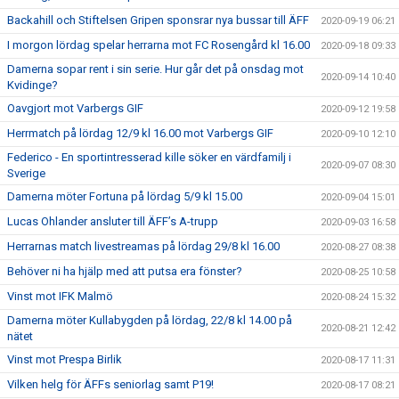
Backahill och Stiftelsen Gripen sponsrar nya bussar till ÄFF
2020-09-19 06:21
I morgon lördag spelar herrarna mot FC Rosengård kl 16.00
2020-09-18 09:33
Damerna sopar rent i sin serie. Hur går det på onsdag mot
2020-09-14 10:40
Kvidinge?
Oavgjort mot Varbergs GIF
2020-09-12 19:58
Herrmatch på lördag 12/9 kl 16.00 mot Varbergs GIF
2020-09-10 12:10
Federico - En sportintresserad kille söker en värdfamilj i
2020-09-07 08:30
Sverige
Damerna möter Fortuna på lördag 5/9 kl 15.00
2020-09-04 15:01
Lucas Ohlander ansluter till ÄFF’s A-trupp
2020-09-03 16:58
Herrarnas match livestreamas på lördag 29/8 kl 16.00
2020-08-27 08:38
Behöver ni ha hjälp med att putsa era fönster?
2020-08-25 10:58
Vinst mot IFK Malmö
2020-08-24 15:32
Damerna möter Kullabygden på lördag, 22/8 kl 14.00 på
2020-08-21 12:42
nätet
Vinst mot Prespa Birlik
2020-08-17 11:31
Vilken helg för ÄFFs seniorlag samt P19!
2020-08-17 08:21