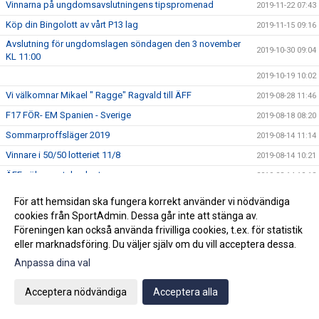
Vinnarna på ungdomsavslutningens tipspromenad
2019-11-22 07:43
Köp din Bingolott av vårt P13 lag
2019-11-15 09:16
Avslutning för ungdomslagen söndagen den 3 november
2019-10-30 09:04
KL 11:00
2019-10-19 10:02
Vi välkomnar Mikael " Ragge" Ragvald till ÄFF
2019-08-28 11:46
F17 FÖR- EM Spanien - Sverige
2019-08-18 08:20
Sommarproffsläger 2019
2019-08-14 11:14
Vinnare i 50/50 lotteriet 11/8
2019-08-14 10:21
ÄFF söker matchsekreterare
2019-08-14 10:18
Angående gårdagens match i P19-Allsvenskan
2019-08-11 11:42
För att hemsidan ska fungera korrekt använder vi nödvändiga
Kalle är på semester
cookies från SportAdmin. Dessa går inte att stänga av.
2019-08-10 09:14
Föreningen kan också använda frivilliga cookies, t.ex. för statistik
Klubbchefen Helena Wennerström presenterar sig
2019-08-07 08:52
eller marknadsföring. Du väljer själv om du vill acceptera dessa.
FitLine är ny samarbetspartner
2019-08-03 14:21
Anpassa dina val
ÄFF söker matchsekreterare
2019-08-01 13:00
Acceptera nödvändiga
Acceptera alla
Flera lag drar igång igen
2019-07-22 14:01
Bemanning på våra kanslier i sommar
2019-07-04 08:02