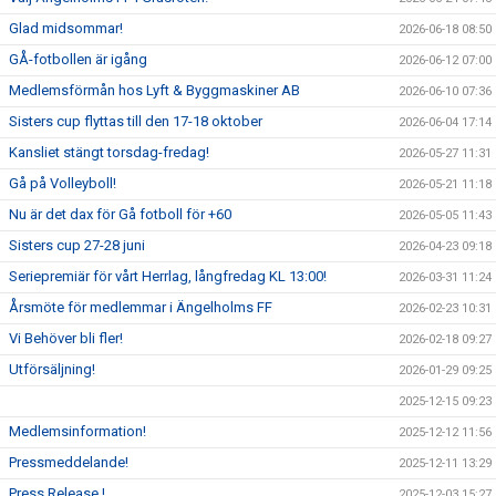
Glad midsommar!
2026-06-18 08:50
GÅ-fotbollen är igång
2026-06-12 07:00
Medlemsförmån hos Lyft & Byggmaskiner AB
2026-06-10 07:36
Sisters cup flyttas till den 17-18 oktober
2026-06-04 17:14
Kansliet stängt torsdag-fredag!
2026-05-27 11:31
Gå på Volleyboll!
2026-05-21 11:18
Nu är det dax för Gå fotboll för +60
2026-05-05 11:43
Sisters cup 27-28 juni
2026-04-23 09:18
Seriepremiär för vårt Herrlag, långfredag KL 13:00!
2026-03-31 11:24
Årsmöte för medlemmar i Ängelholms FF
2026-02-23 10:31
Vi Behöver bli fler!
2026-02-18 09:27
Utförsäljning!
2026-01-29 09:25
2025-12-15 09:23
Medlemsinformation!
2025-12-12 11:56
Pressmeddelande!
2025-12-11 13:29
Press Release !
2025-12-03 15:27