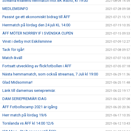
Streama kvällens herrmatch mot BK Astrio, kl 19:00
2021-08-04 14:54
MEDLEMSINFO
2021-07-28 09:58
Passivt ge ett ekonomiskt bidrag till ÄFF
2021-07-21 15:13
Herrmatch på lördag den 24 juli KL 14:00
2021-07-19 10:35
ÄFF MÖTER NORRBY IF I SVENSKA CUPEN
2021-07-15 09:53
Vinst i derby mot Eskilsminne
2021-07-09 12:27
Tack för igår!
2021-07-08 09:57
Match ikväll
2021-07-07 10:33
Fortsatt utveckling av flickfotbollen i ÄFF
2021-07-05 07:18
Nästa hemmamatch, som också streamas, 7 Juli kl 19:00
2021-06-29 11:36
Glad Midsommar!
2021-06-25 11:48
Länk till damernas seriepremiär.
2021-06-22 19:17
DAM SERIEPREMIÄR IDAG
2021-06-22 07:08
ÄFF Fotbollscamp 2021 är igång
2021-06-20 20:36
Herr match på lördag 19/6
2021-06-17 10:35
Torslanda vs ÄFF kl 14:00 12/6
2021-06-12 13:43