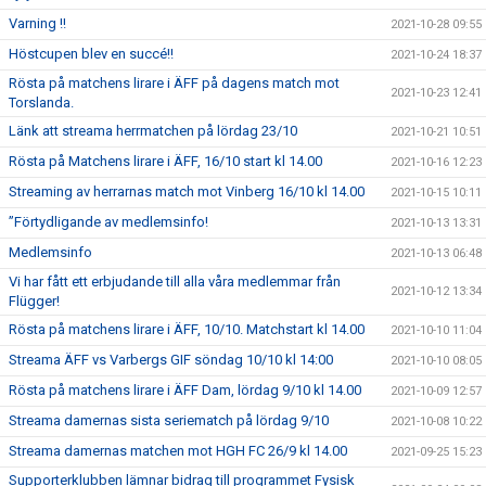
Varning !!
2021-10-28 09:55
Höstcupen blev en succé!!
2021-10-24 18:37
Rösta på matchens lirare i ÄFF på dagens match mot
2021-10-23 12:41
Torslanda.
Länk att streama herrmatchen på lördag 23/10
2021-10-21 10:51
Rösta på Matchens lirare i ÄFF, 16/10 start kl 14.00
2021-10-16 12:23
Streaming av herrarnas match mot Vinberg 16/10 kl 14.00
2021-10-15 10:11
”Förtydligande av medlemsinfo!
2021-10-13 13:31
Medlemsinfo
2021-10-13 06:48
Vi har fått ett erbjudande till alla våra medlemmar från
2021-10-12 13:34
Flügger!
Rösta på matchens lirare i ÄFF, 10/10. Matchstart kl 14.00
2021-10-10 11:04
Streama ÄFF vs Varbergs GIF söndag 10/10 kl 14:00
2021-10-10 08:05
Rösta på matchens lirare i ÄFF Dam, lördag 9/10 kl 14.00
2021-10-09 12:57
Streama damernas sista seriematch på lördag 9/10
2021-10-08 10:22
Streama damernas matchen mot HGH FC 26/9 kl 14.00
2021-09-25 15:23
Supporterklubben lämnar bidrag till programmet Fysisk