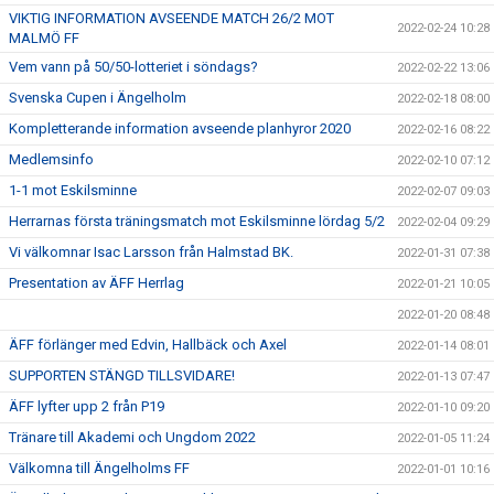
VIKTIG INFORMATION AVSEENDE MATCH 26/2 MOT
2022-02-24 10:28
MALMÖ FF
Vem vann på 50/50-lotteriet i söndags?
2022-02-22 13:06
Svenska Cupen i Ängelholm
2022-02-18 08:00
Kompletterande information avseende planhyror 2020
2022-02-16 08:22
Medlemsinfo
2022-02-10 07:12
1-1 mot Eskilsminne
2022-02-07 09:03
Herrarnas första träningsmatch mot Eskilsminne lördag 5/2
2022-02-04 09:29
Vi välkomnar Isac Larsson från Halmstad BK.
2022-01-31 07:38
Presentation av ÄFF Herrlag
2022-01-21 10:05
2022-01-20 08:48
ÄFF förlänger med Edvin, Hallbäck och Axel
2022-01-14 08:01
SUPPORTEN STÄNGD TILLSVIDARE!
2022-01-13 07:47
ÄFF lyfter upp 2 från P19
2022-01-10 09:20
Tränare till Akademi och Ungdom 2022
2022-01-05 11:24
Välkomna till Ängelholms FF
2022-01-01 10:16