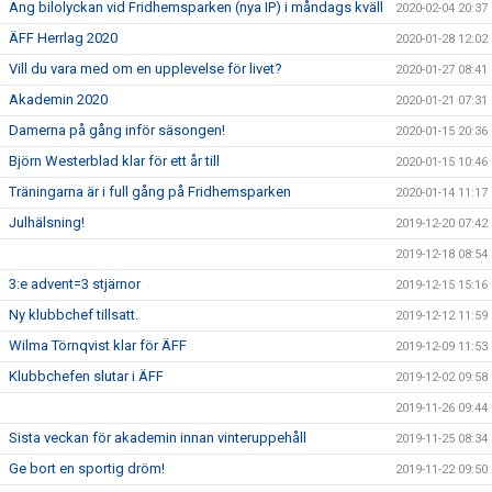
Ang bilolyckan vid Fridhemsparken (nya IP) i måndags kväll
2020-02-04 20:37
ÄFF Herrlag 2020
2020-01-28 12:02
Vill du vara med om en upplevelse för livet?
2020-01-27 08:41
Akademin 2020
2020-01-21 07:31
Damerna på gång inför säsongen!
2020-01-15 20:36
Björn Westerblad klar för ett år till
2020-01-15 10:46
Träningarna är i full gång på Fridhemsparken
2020-01-14 11:17
Julhälsning!
2019-12-20 07:42
2019-12-18 08:54
3:e advent=3 stjärnor
2019-12-15 15:16
Ny klubbchef tillsatt.
2019-12-12 11:59
Wilma Törnqvist klar för ÄFF
2019-12-09 11:53
Klubbchefen slutar i ÄFF
2019-12-02 09:58
2019-11-26 09:44
Sista veckan för akademin innan vinteruppehåll
2019-11-25 08:34
Ge bort en sportig dröm!
2019-11-22 09:50