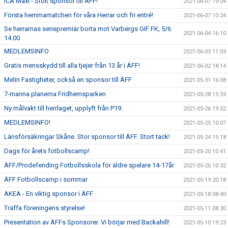
ICA Maxi - Stolt sponsor till ÄFF!
2021-06-07 19:04
Första hemmamatchen för våra Herrar och fri entré!
2021-06-07 10:24
Se herrarnas seriepremiär borta mot Varbergs GIF FK, 5/6
2021-06-04 16:10
14.00
MEDLEMSINFO
2021-06-03 11:03
Gratis mensskydd till alla tjejer från 13 år i ÄFF!
2021-06-02 18:14
Melin Fastigheter, också en sponsor till ÄFF
2021-05-31 16:08
7-manna planerna Fridhemsparken
2021-05-28 15:59
Ny målvakt till herrlaget, upplyft från P19.
2021-05-26 19:52
MEDLEMSINFO!
2021-05-25 10:07
Länsförsäkringar Skåne. Stor sponsor till ÄFF. Stort tack!
2021-05-24 15:18
Dags för årets fotbollscamp!
2021-05-20 10:41
ÄFF/Prodefending Fotbollsskola för äldre spelare 14-17år
2021-05-20 10:32
ÄFF Fotbollscamp i sommar
2021-05-19 20:18
AKEA - En viktig sponsor i ÄFF
2021-05-18 08:40
Träffa föreningens styrelse!
2021-05-11 08:30
Presentation av ÄFFs Sponsorer. Vi börjar med Backahill!
2021-05-10 19:23