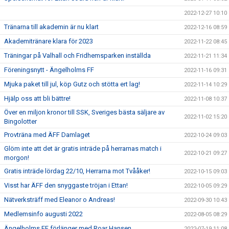
2022-12-27 10:10
Tränarna till akademin är nu klart
2022-12-16 08:59
Akademitränare klara för 2023
2022-11-22 08:45
Träningar på Valhall och Fridhemsparken inställda
2022-11-21 11:34
Föreningsnytt - Ängelholms FF
2022-11-16 09:31
Mjuka paket till jul, köp Gutz och stötta ert lag!
2022-11-14 10:29
Hjälp oss att bli bättre!
2022-11-08 10:37
Över en miljon kronor till SSK, Sveriges bästa säljare av
2022-11-02 15:20
Bingolotter
Provträna med ÄFF Damlaget
2022-10-24 09:03
Glöm inte att det är gratis inträde på herrarnas match i
2022-10-21 09:27
morgon!
Gratis inträde lördag 22/10, Herrarna mot Tvååker!
2022-10-15 09:03
Visst har ÄFF den snyggaste tröjan i Ettan!
2022-10-05 09:29
Nätverksträff med Eleanor o Andreas!
2022-09-30 10:43
Medlemsinfo augusti 2022
2022-08-05 08:29
Ängelholms FF förlänger med Roar Hansen
2022-07-19 11:08