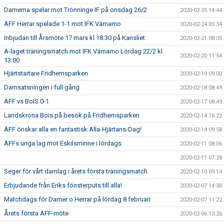
Damerna spelar mot Trönninge IF på onsdag 26/2
2020-02-25 14:44
ÄFF Herrar spelade 1-1 mot IFK Värnamo
2020-02-24 05:34
Inbjudan till Årsmöte 17 mars kl 18.30 på Kansliet
2020-02-21 08:05
A-laget träningsmatch mot IFK Värnamo Lördag 22/2 kl
2020-02-20 11:54
13:00
Hjärtstartare Fridhemsparken
2020-02-19 09:00
Damsatsningen i full gång
2020-02-18 08:49
ÄFF vs BoIS 0-1
2020-02-17 08:49
Landskrona Bois på besök på Fridhemsparken
2020-02-14 16:22
ÄFF önskar alla en fantastisk Alla-Hjärtans-Dag!
2020-02-14 09:58
ÄFFs unga lag mot Eskilsminne i lördags
2020-02-11 08:06
2020-02-11 07:28
Seger för vårt damlag i årets första träningsmatch
2020-02-10 09:14
Erbjudande från Eriks fönsterputs till alla!
2020-02-07 14:30
Matchdags för Damer o Herrar på lördag 8 februari
2020-02-07 11:22
Årets första ÄFF-möte
2020-02-06 13:26