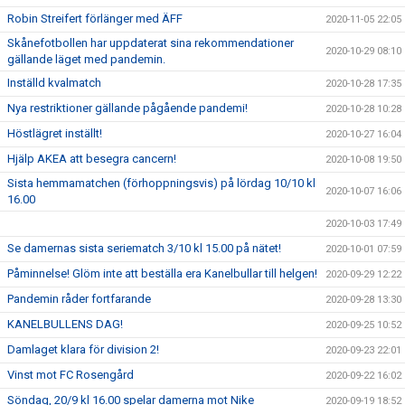
Robin Streifert förlänger med ÄFF
2020-11-05 22:05
Skånefotbollen har uppdaterat sina rekommendationer
2020-10-29 08:10
gällande läget med pandemin.
Inställd kvalmatch
2020-10-28 17:35
Nya restriktioner gällande pågående pandemi!
2020-10-28 10:28
Höstlägret inställt!
2020-10-27 16:04
Hjälp AKEA att besegra cancern!
2020-10-08 19:50
Sista hemmamatchen (förhoppningsvis) på lördag 10/10 kl
2020-10-07 16:06
16.00
2020-10-03 17:49
Se damernas sista seriematch 3/10 kl 15.00 på nätet!
2020-10-01 07:59
Påminnelse! Glöm inte att beställa era Kanelbullar till helgen!
2020-09-29 12:22
Pandemin råder fortfarande
2020-09-28 13:30
KANELBULLENS DAG!
2020-09-25 10:52
Damlaget klara för division 2!
2020-09-23 22:01
Vinst mot FC Rosengård
2020-09-22 16:02
Söndag, 20/9 kl 16.00 spelar damerna mot Nike
2020-09-19 18:52