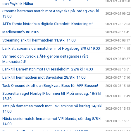
2021-09-24 09:08
och Psykisk Hälsa
Streama herrarnas match mot Assyriska på lördag 25/9 kl
2021-09-24 09:02
13.00
ÄFFs första historiska digitala Skraplott! Kostar inget!
2021-09-23 12:03
Medlemsinfo #6 2109
2021-09-20 11:41
Streaminglänk till herrmatchen 11/9,kl 14.00
2021-09-10 08:17
Länk att streama dammatchen mot Högaborg 8/9 kl 19.00
2021-09-07 14:15
Var med och utveckla ÄFF genom deltagande i vårt
2021-09-06 09:37
Marknadsråd!
Länk till Dam-match mot FC Hessleholm, 29/8 kl 14.00
2021-08-28 15:51
Länk till herrmatchen mot Sävedalen 28/8 kl 14.00
2021-08-27 17:10
Tack Öresundskraft och Bergkvara Buss för ÄFF-Bussen!
2021-08-25 15:18
Superettanlaget Norrby IF kommer till IP på onsdag, 18/8 kl
2021-08-16 11:49
18:30
Titta på damernas match mot Eskilsminne på lördag 14/8 kl
2021-08-09 15:43
14.00
Nästa seniormatch: herrarna mot V Frölunda, söndag 8/8 kl
2021-08-05 16:51
14.00