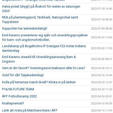
Halva priset (drygt) på Årskort för resten av säsongen
2022-07-18 14:46
2022!
REA på planteringsjord, Täckbark, Naturgödsel samt
2022-07-18 08:56
Toppdress!
Supporten har semesterstängt!
2022-07-04 08:00
Emil Karemo presenterar sig själv och utvecklingsprojekten
2022-06-29 12:05
för barn- och ungdomsfotbollen.
Landskamp på Ängelholms IP Sveriges F23 möter Indiens
2022-05-26 11:05
damlanslag
Emil Karemo utsedd till Utvecklingsansvarig Barn &
2022-05-06 08:41
Ungdom
Vem är din favorit? Svenningsson/Isaksson eller Di Leva?
2022-04-28 10:11
Guld för vårt Tjejakademilag!
2022-04-25 14:44
Kolla på herrarnas match ikväll? Klicka in på länken
2022-04-22 15:37
P16/06 FUTURE TEAM
2022-04-22 11:02
ÄFF Fotbollscamp 2022
2022-04-20 09:41
Knattepremiär!!
2022-04-16 09:39
Länk att rösta på Matchens lirare i ÄFF
2022-04-14 17:49