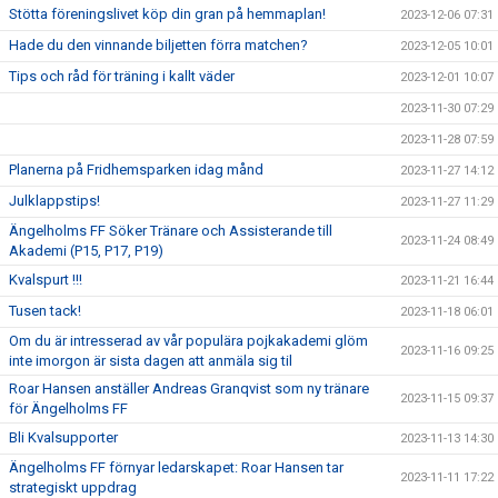
Stötta föreningslivet köp din gran på hemmaplan!
2023-12-06 07:31
Hade du den vinnande biljetten förra matchen?
2023-12-05 10:01
Tips och råd för träning i kallt väder
2023-12-01 10:07
2023-11-30 07:29
2023-11-28 07:59
Planerna på Fridhemsparken idag månd
2023-11-27 14:12
Julklappstips!
2023-11-27 11:29
Ängelholms FF Söker Tränare och Assisterande till
2023-11-24 08:49
Akademi (P15, P17, P19)
Kvalspurt !!!
2023-11-21 16:44
Tusen tack!
2023-11-18 06:01
Om du är intresserad av vår populära pojkakademi glöm
2023-11-16 09:25
inte imorgon är sista dagen att anmäla sig til
Roar Hansen anställer Andreas Granqvist som ny tränare
2023-11-15 09:37
för Ängelholms FF
Bli Kvalsupporter
2023-11-13 14:30
Ängelholms FF förnyar ledarskapet: Roar Hansen tar
2023-11-11 17:22
strategiskt uppdrag