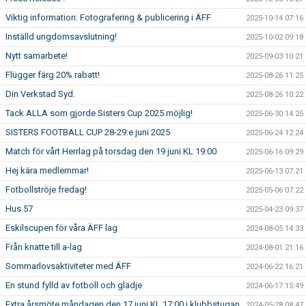
Viktig information: Fotografering & publicering i ÄFF
2025-10-14 07:16
Inställd ungdomsavslutning!
2025-10-02 09:18
Nytt samarbete!
2025-09-03 10:21
Flügger färg 20% rabatt!
2025-08-26 11:25
Din Verkstad Syd.
2025-08-26 10:22
Tack ALLA som gjorde Sisters Cup 2025 möjlig!
2025-06-30 14:25
SISTERS FOOTBALL CUP 28-29:e juni 2025
2025-06-24 12:24
Match för vårt Herrlag på torsdag den 19 juni KL 19:00
2025-06-16 09:29
Hej kära medlemmar!
2025-06-13 07:21
Fotbollströje fredag!
2025-05-06 07:22
Hus 57
2025-04-23 09:37
Eskilscupen för våra ÄFF lag
2024-08-05 14:33
Från knatte till a-lag
2024-08-01 21:16
Sommarlovsaktiviteter med ÄFF
2024-06-22 16:21
En stund fylld av fotboll och glädje
2024-06-17 15:49
Extra årsmöte måndagen den 17 juni KL 17:00 i klubbstugan
2024-05-28 08:47