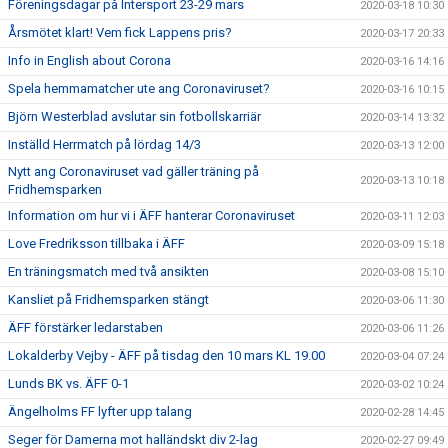
Föreningsdagar på Intersport 23-29 mars
2020-03-18 10:30
Årsmötet klart! Vem fick Lappens pris?
2020-03-17 20:33
Info in English about Corona
2020-03-16 14:16
Spela hemmamatcher ute ang Coronaviruset?
2020-03-16 10:15
Björn Westerblad avslutar sin fotbollskarriär
2020-03-14 13:32
Inställd Herrmatch på lördag 14/3
2020-03-13 12:00
Nytt ang Coronaviruset vad gäller träning på
2020-03-13 10:18
Fridhemsparken
Information om hur vi i ÄFF hanterar Coronaviruset
2020-03-11 12:03
Love Fredriksson tillbaka i ÄFF
2020-03-09 15:18
En träningsmatch med två ansikten
2020-03-08 15:10
Kansliet på Fridhemsparken stängt
2020-03-06 11:30
ÄFF förstärker ledarstaben
2020-03-06 11:26
Lokalderby Vejby - ÄFF på tisdag den 10 mars KL 19.00
2020-03-04 07:24
Lunds BK vs. ÄFF 0-1
2020-03-02 10:24
Ängelholms FF lyfter upp talang
2020-02-28 14:45
Seger för Damerna mot halländskt div 2-lag
2020-02-27 09:49