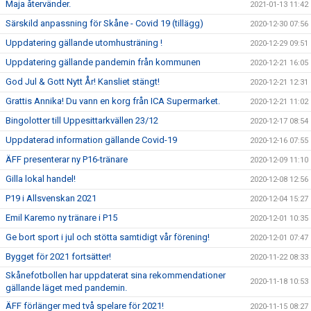
Maja återvänder.
2021-01-13 11:42
Särskild anpassning för Skåne - Covid 19 (tillägg)
2020-12-30 07:56
Uppdatering gällande utomhusträning !
2020-12-29 09:51
Uppdatering gällande pandemin från kommunen
2020-12-21 16:05
God Jul & Gott Nytt År! Kansliet stängt!
2020-12-21 12:31
Grattis Annika! Du vann en korg från ICA Supermarket.
2020-12-21 11:02
Bingolotter till Uppesittarkvällen 23/12
2020-12-17 08:54
Uppdaterad information gällande Covid-19
2020-12-16 07:55
ÄFF presenterar ny P16-tränare
2020-12-09 11:10
Gilla lokal handel!
2020-12-08 12:56
P19 i Allsvenskan 2021
2020-12-04 15:27
Emil Karemo ny tränare i P15
2020-12-01 10:35
Ge bort sport i jul och stötta samtidigt vår förening!
2020-12-01 07:47
Bygget för 2021 fortsätter!
2020-11-22 08:33
Skånefotbollen har uppdaterat sina rekommendationer
2020-11-18 10:53
gällande läget med pandemin.
ÄFF förlänger med två spelare för 2021!
2020-11-15 08:27