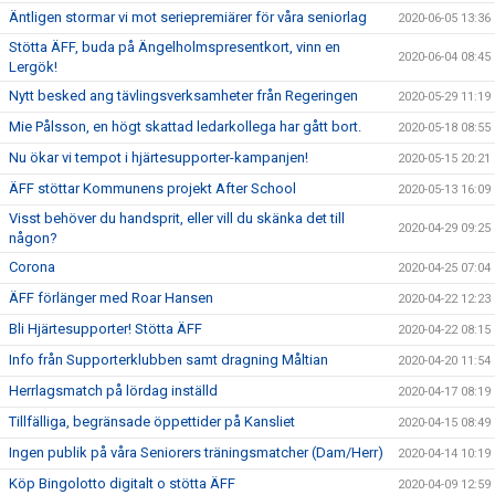
Äntligen stormar vi mot seriepremiärer för våra seniorlag
2020-06-05 13:36
Stötta ÄFF, buda på Ängelholmspresentkort, vinn en
2020-06-04 08:45
Lergök!
Nytt besked ang tävlingsverksamheter från Regeringen
2020-05-29 11:19
Mie Pålsson, en högt skattad ledarkollega har gått bort.
2020-05-18 08:55
Nu ökar vi tempot i hjärtesupporter-kampanjen!
2020-05-15 20:21
ÄFF stöttar Kommunens projekt After School
2020-05-13 16:09
Visst behöver du handsprit, eller vill du skänka det till
2020-04-29 09:25
någon?
Corona
2020-04-25 07:04
ÄFF förlänger med Roar Hansen
2020-04-22 12:23
Bli Hjärtesupporter! Stötta ÄFF
2020-04-22 08:15
Info från Supporterklubben samt dragning Måltian
2020-04-20 11:54
Herrlagsmatch på lördag inställd
2020-04-17 08:19
Tillfälliga, begränsade öppettider på Kansliet
2020-04-15 08:49
Ingen publik på våra Seniorers träningsmatcher (Dam/Herr)
2020-04-14 10:19
Köp Bingolotto digitalt o stötta ÄFF
2020-04-09 12:59