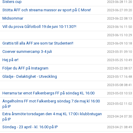
Sisters cup
2023-06-28 11:20
Stötta ÄFF och streama massor av sport på C More!
2023-06-27 09:20
Midsommar
2023-06-22 08:13
Vill du prova Gåfotboll 19:de juni 10-11:30?!
2023-06-16 11:50
2023-06-15 10:29
Grattis till alla ÄFF:are som tar Studenten!!
2023-06-09 10:18
Coerver summercamp 3-4 juli
2023-05-31 09:10
Hej på er!
2023-05-25 10:49
Följer du ÄFF på Instagram
2023-05-22 08:57
Glädje - Delaktighet - Utveckling
2023-05-17 16:48
2023-05-08 08:41
Herrarna tar emot Falkenbergs FF på söndag KL 16:00
2023-05-03 10:53
Ängelholms FF mot Falkenberg söndag 7:de maj kl 16:00
2023-05-02 11:02
på IP
Extra årsmöte torsdagen den 4 maj KL 17:00 i klubbstugan
2023-04-24 07:30
på IP
Söndag - 23 april - kl. 16.00 på IP
2023-04-21 08:49