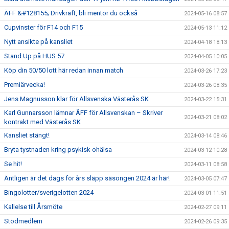
ÄFF &#128155; Drivkraft, bli mentor du också
2024-05-16 08:57
Cupvinster för F14 och F15
2024-05-13 11:12
Nytt ansikte på kansliet
2024-04-18 18:13
Stand Up på HUS 57
2024-04-05 10:05
Köp din 50/50 lott här redan innan match
2024-03-26 17:23
Premiärvecka!
2024-03-26 08:35
Jens Magnusson klar för Allsvenska Västerås SK
2024-03-22 15:31
Karl Gunnarsson lämnar ÄFF för Allsvenskan – Skriver
2024-03-21 08:02
kontrakt med Västerås SK
Kansliet stängt!
2024-03-14 08:46
Bryta tystnaden kring psykisk ohälsa
2024-03-12 10:28
Se hit!
2024-03-11 08:58
Äntligen är det dags för års släpp säsongen 2024 är här!
2024-03-05 07:47
Bingolotter/sverigelotten 2024
2024-03-01 11:51
Kallelse till Årsmöte
2024-02-27 09:11
Stödmedlem
2024-02-26 09:35