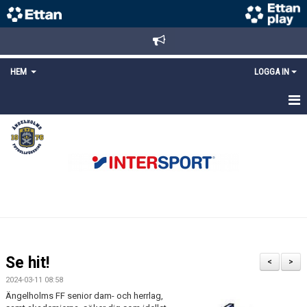
HEM
LOGGA IN
STARTSIDA
NYHETER
ANMÄLAN/REGISTRERING
POLICYS
FÖRKÖP BILJETTER
Se hit!
<
>
LÄNKAR
2024-03-11 08:58
Ängelholms FF senior dam- och herrlag,