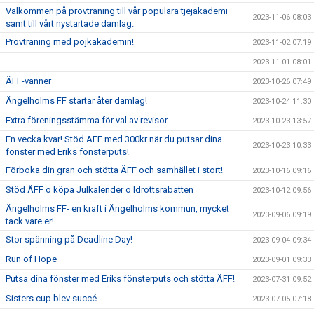
Välkommen på provträning till vår populära tjejakademi
2023-11-06 08:03
samt till vårt nystartade damlag.
Provträning med pojkakademin!
2023-11-02 07:19
2023-11-01 08:01
ÄFF-vänner
2023-10-26 07:49
Ängelholms FF startar åter damlag!
2023-10-24 11:30
Extra föreningsstämma för val av revisor
2023-10-23 13:57
En vecka kvar! Stöd ÄFF med 300kr när du putsar dina
2023-10-23 10:33
fönster med Eriks fönsterputs!
Förboka din gran och stötta ÄFF och samhället i stort!
2023-10-16 09:16
Stöd ÄFF o köpa Julkalender o Idrottsrabatten
2023-10-12 09:56
Ängelholms FF- en kraft i Ängelholms kommun, mycket
2023-09-06 09:19
tack vare er!
Stor spänning på Deadline Day!
2023-09-04 09:34
Run of Hope
2023-09-01 09:33
Putsa dina fönster med Eriks fönsterputs och stötta ÄFF!
2023-07-31 09:52
Sisters cup blev succé
2023-07-05 07:18