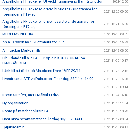
Ängelholms FF söker en Utvecklingsansvarig Barn & Ungdom
2021-12-30
Ängelholms FF söker en driven huvudansvarig tränare för
2021-12-29 09:00
föreningens P19-lag
Ängelholms FF söker en driven assisterande tränare för
2021-12-21 15:30
föreningens P17-lag
MEDLEMSINFO #8
2021-12-20 08:01
Anja Larsson ny huvudtränare för P17
2021-12-15 16:29
ÄFF tackar Markus Tilly
2021-12-12 08:00
Erbjudande till alla i ÄFF! Köp din KUNGSGRAN på
2021-11-30 10:17
ENKEGÅRDEN!
Länk till att rösta på Matchens lirare i ÄFF 29/11
2021-11-28 12:12
Livestreama ÄFF vs Dalstorps IF söndag 28/11 kl 14.00
2021-11-26 15:28
2021-11-25 09:14
Robin Streifert, årets Målvakt i div2
2021-11-24 14:16
Ny organisation
2021-11-16 11:34
Rösta på matchens lirare i ÄFF
2021-11-13 13:23
Näst sista hemmamatchen, lördag 13/11 kl 14:00
2021-11-12 08:54
Tjejakademin
2021-11-10 09:17