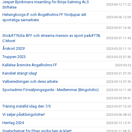
Jesper Björkmans insamling för Börje Salming ALS
2023-04-12 17:22
Stiftelse
Helsingborgs IF och Ängelholms FF fördjupar sitt
2023-04-06 12:04
sportsliga samarbete
2023-04-01 16:46
Sto&#776;tta ÄFF och streama massor av sport pa&#778;
2023-03-31 11:44
C More!
Årskort 2023!
2023-03-23 11:10
Truppen 2023
2023-03-23 07:40
Kallelse årsmöte Ängelholms FF
2023-03-23
Kansliet stängt idag!
2023-03-21 07:29
Valberedningen och dess arbete
2023-03-15 07:35
Sportadmin Försäljningsguide - Medlemmar (Bingolotto)
2023-03-10 11:58
2023-03-09 09:41
Träning inställd idag den 7/3
2023-03-07 10:29
Vi säljer påskbingolotter!
2023-03-06 08:53
Herrlag 2024
2023-02-12 13:31
Spelschemat för Ettan södra herr är klart!
2023-01-11 08:32