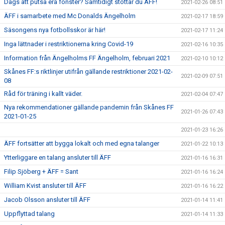
Dags att putsa era fönster? Samtidigt stöttar du ÄFF!
2021-02-26 08:51
ÄFF i samarbete med Mc Donalds Ängelholm
2021-02-17 18:59
Säsongens nya fotbollsskor är här!
2021-02-17 11:24
Inga lättnader i restriktionerna kring Covid-19
2021-02-16 10:35
Information från Ängelholms FF Ängelholm, februari 2021
2021-02-10 10:12
Skånes FF:s riktlinjer utifrån gällande restriktioner 2021-02-
2021-02-09 07:51
08
Råd för träning i kallt väder.
2021-02-04 07:47
Nya rekommendationer gällande pandemin från Skånes FF
2021-01-26 07:43
2021-01-25
2021-01-23 16:26
ÄFF fortsätter att bygga lokalt och med egna talanger
2021-01-22 10:13
Ytterliggare en talang ansluter till ÄFF
2021-01-16 16:31
Filip Sjöberg + ÄFF = Sant
2021-01-16 16:24
William Kvist ansluter till ÄFF
2021-01-16 16:22
Jacob Olsson ansluter till ÄFF
2021-01-14 11:41
Uppflyttad talang
2021-01-14 11:33