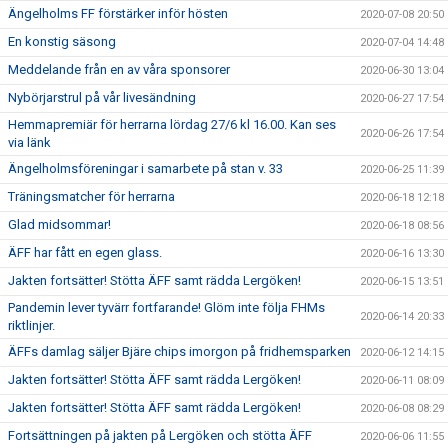
Ängelholms FF förstärker inför hösten
2020-07-08 20:50
En konstig säsong
2020-07-04 14:48
Meddelande från en av våra sponsorer
2020-06-30 13:04
Nybörjarstrul på vår livesändning
2020-06-27 17:54
Hemmapremiär för herrarna lördag 27/6 kl 16.00. Kan ses
2020-06-26 17:54
via länk
Ängelholmsföreningar i samarbete på stan v. 33
2020-06-25 11:39
Träningsmatcher för herrarna
2020-06-18 12:18
Glad midsommar!
2020-06-18 08:56
ÄFF har fått en egen glass.
2020-06-16 13:30
Jakten fortsätter! Stötta ÄFF samt rädda Lergöken!
2020-06-15 13:51
Pandemin lever tyvärr fortfarande! Glöm inte följa FHMs
2020-06-14 20:33
riktlinjer.
ÄFFs damlag säljer Bjäre chips imorgon på fridhemsparken
2020-06-12 14:15
Jakten fortsätter! Stötta ÄFF samt rädda Lergöken!
2020-06-11 08:09
Jakten fortsätter! Stötta ÄFF samt rädda Lergöken!
2020-06-08 08:29
Fortsättningen på jakten på Lergöken och stötta ÄFF
2020-06-06 11:55