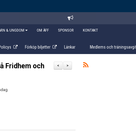
ARN & UNGDOM
OM ÄFF
SPONSOR
KONTAKT
Policys
Förköp biljetter
Länkar
Medlems och träningsavgif
 på Fridhem och
<
>
nsdag.