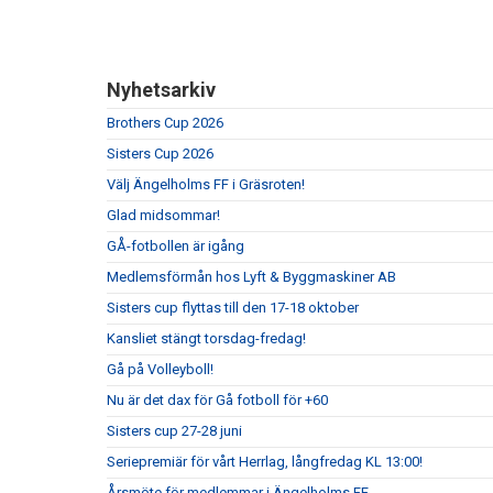
Nyhetsarkiv
Brothers Cup 2026
Sisters Cup 2026
Välj Ängelholms FF i Gräsroten!
Glad midsommar!
GÅ-fotbollen är igång
Medlemsförmån hos Lyft & Byggmaskiner AB
Sisters cup flyttas till den 17-18 oktober
Kansliet stängt torsdag-fredag!
Gå på Volleyboll!
Nu är det dax för Gå fotboll för +60
Sisters cup 27-28 juni
Seriepremiär för vårt Herrlag, långfredag KL 13:00!
Årsmöte för medlemmar i Ängelholms FF