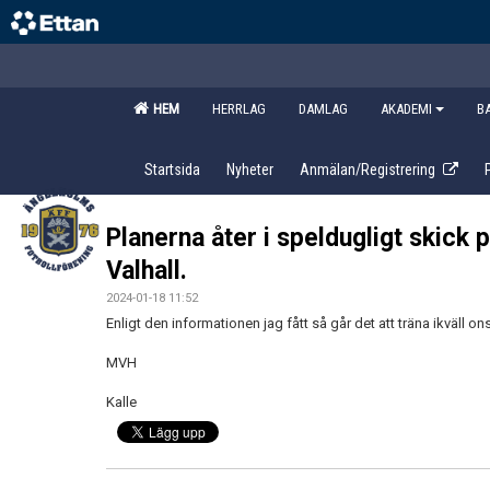
HEM
HERRLAG
DAMLAG
AKADEMI
B
Startsida
Nyheter
Anmälan/Registrering
Planerna åter i speldugligt skick
Valhall.
2024-01-18 11:52
Enligt den informationen jag fått så går det att träna ikväll o
MVH
Kalle