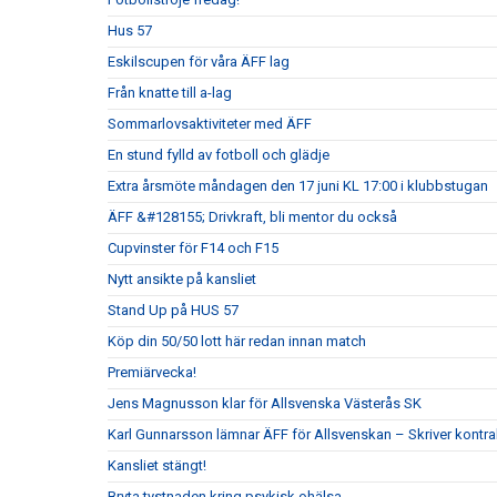
Hus 57
Eskilscupen för våra ÄFF lag
Från knatte till a-lag
Sommarlovsaktiviteter med ÄFF
En stund fylld av fotboll och glädje
Extra årsmöte måndagen den 17 juni KL 17:00 i klubbstugan
ÄFF &#128155; Drivkraft, bli mentor du också
Cupvinster för F14 och F15
Nytt ansikte på kansliet
Stand Up på HUS 57
Köp din 50/50 lott här redan innan match
Premiärvecka!
Jens Magnusson klar för Allsvenska Västerås SK
Karl Gunnarsson lämnar ÄFF för Allsvenskan – Skriver kontr
Kansliet stängt!
Bryta tystnaden kring psykisk ohälsa