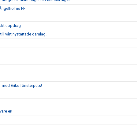
 Ängelholms FF
iskt uppdrag
ill vårt nystartade damlag.
r med Eriks fönsterputs!
are er!