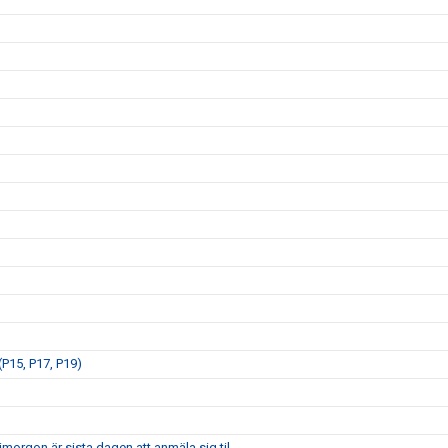
P15, P17, P19)
morgon är sista dagen att anmäla sig til