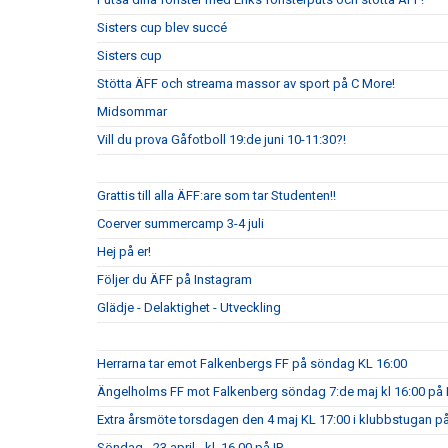
Sisters cup blev succé
Sisters cup
Stötta ÄFF och streama massor av sport på C More!
Midsommar
Vill du prova Gåfotboll 19:de juni 10-11:30?!
Grattis till alla ÄFF:are som tar Studenten!!
Coerver summercamp 3-4 juli
Hej på er!
Följer du ÄFF på Instagram
Glädje - Delaktighet - Utveckling
Herrarna tar emot Falkenbergs FF på söndag KL 16:00
Ängelholms FF mot Falkenberg söndag 7:de maj kl 16:00 på 
Extra årsmöte torsdagen den 4 maj KL 17:00 i klubbstugan på
Söndag - 23 april - kl. 16.00 på IP