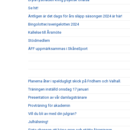
Se hit!
Äntligen är det dags för års släpp säsongen 2024 är här!
Bingolotter/sverigelotten 2024
Kallelse till Årsmöte
Stödmedlem
ÄFF uppmärksammas i SkåneSport
Planerna åter i speldugligt skick på Fridhem och Valhall.
Träningen inställd onsdag 17 januari
Presentation av vår damlagstränare
Provträning för akademin
Vill du bli av med din julgran?
Julhälsning!
Sista chansen att köpa gran och stötta föreningen