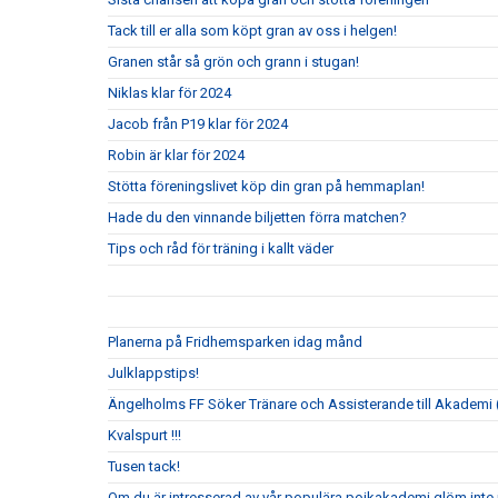
Tack till er alla som köpt gran av oss i helgen!
Granen står så grön och grann i stugan!
Niklas klar för 2024
Jacob från P19 klar för 2024
Robin är klar för 2024
Stötta föreningslivet köp din gran på hemmaplan!
Hade du den vinnande biljetten förra matchen?
Tips och råd för träning i kallt väder
Planerna på Fridhemsparken idag månd
Julklappstips!
Ängelholms FF Söker Tränare och Assisterande till Akademi (
Kvalspurt !!!
Tusen tack!
Om du är intresserad av vår populära pojkakademi glöm inte i