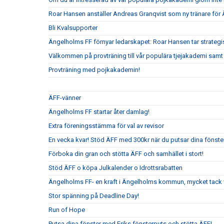
Roar Hansen anställer Andreas Granqvist som ny tränare för
Bli Kvalsupporter
Ängelholms FF förnyar ledarskapet: Roar Hansen tar strateg
Välkommen på provträning till vår populära tjejakademi samt t
Provträning med pojkakademin!
ÄFF-vänner
Ängelholms FF startar åter damlag!
Extra föreningsstämma för val av revisor
En vecka kvar! Stöd ÄFF med 300kr när du putsar dina fönste
Förboka din gran och stötta ÄFF och samhället i stort!
Stöd ÄFF o köpa Julkalender o Idrottsrabatten
Ängelholms FF- en kraft i Ängelholms kommun, mycket tack v
Stor spänning på Deadline Day!
Run of Hope
Putsa dina fönster med Eriks fönsterputs och stötta ÄFF!