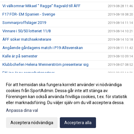
Vi välkomnar Mikael " Ragge" Ragvald till ÄFF
2019-08-28 11:46
F17 FÖR- EM Spanien - Sverige
2019-08-18 08:20
Sommarproffsläger 2019
2019-08-14 11:14
Vinnare i 50/50 lotteriet 11/8
2019-08-14 10:21
ÄFF söker matchsekreterare
2019-08-14 10:18
Angående gårdagens match i P19-Allsvenskan
2019-08-11 11:42
Kalle är på semester
2019-08-10 09:14
Klubbchefen Helena Wennerström presenterar sig
2019-08-07 08:52
FitLine är ny samarbetspartner
2019-08-03 14:21
ÄFF söker matchsekreterare
2019-08-01 13:00
För att hemsidan ska fungera korrekt använder vi nödvändiga
Flera lag drar igång igen
2019-07-22 14:01
cookies från SportAdmin. Dessa går inte att stänga av.
Föreningen kan också använda frivilliga cookies, t.ex. för statistik
Bemanning på våra kanslier i sommar
2019-07-04 08:02
eller marknadsföring. Du väljer själv om du vill acceptera dessa.
Vinnare i 50/50 lotteriet 29/6
2019-07-01 14:32
Anpassa dina val
Lyckad Sisters Football Cup
2019-07-01 11:56
Acceptera nödvändiga
Acceptera alla
Ladda ner Min Fotboll-appen
2019-06-22 12:00
Dan Norberg har gått STAC-utbildning
2019-06-21 12:00