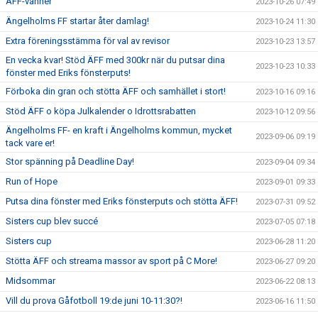
ÄFF-vänner
2023-10-26 07:49
Ängelholms FF startar åter damlag!
2023-10-24 11:30
Extra föreningsstämma för val av revisor
2023-10-23 13:57
En vecka kvar! Stöd ÄFF med 300kr när du putsar dina
2023-10-23 10:33
fönster med Eriks fönsterputs!
Förboka din gran och stötta ÄFF och samhället i stort!
2023-10-16 09:16
Stöd ÄFF o köpa Julkalender o Idrottsrabatten
2023-10-12 09:56
Ängelholms FF- en kraft i Ängelholms kommun, mycket
2023-09-06 09:19
tack vare er!
Stor spänning på Deadline Day!
2023-09-04 09:34
Run of Hope
2023-09-01 09:33
Putsa dina fönster med Eriks fönsterputs och stötta ÄFF!
2023-07-31 09:52
Sisters cup blev succé
2023-07-05 07:18
Sisters cup
2023-06-28 11:20
Stötta ÄFF och streama massor av sport på C More!
2023-06-27 09:20
Midsommar
2023-06-22 08:13
Vill du prova Gåfotboll 19:de juni 10-11:30?!
2023-06-16 11:50