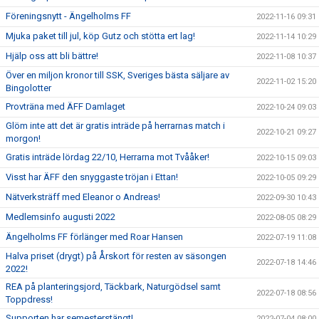
Föreningsnytt - Ängelholms FF
2022-11-16 09:31
Mjuka paket till jul, köp Gutz och stötta ert lag!
2022-11-14 10:29
Hjälp oss att bli bättre!
2022-11-08 10:37
Över en miljon kronor till SSK, Sveriges bästa säljare av
2022-11-02 15:20
Bingolotter
Provträna med ÄFF Damlaget
2022-10-24 09:03
Glöm inte att det är gratis inträde på herrarnas match i
2022-10-21 09:27
morgon!
Gratis inträde lördag 22/10, Herrarna mot Tvååker!
2022-10-15 09:03
Visst har ÄFF den snyggaste tröjan i Ettan!
2022-10-05 09:29
Nätverksträff med Eleanor o Andreas!
2022-09-30 10:43
Medlemsinfo augusti 2022
2022-08-05 08:29
Ängelholms FF förlänger med Roar Hansen
2022-07-19 11:08
Halva priset (drygt) på Årskort för resten av säsongen
2022-07-18 14:46
2022!
REA på planteringsjord, Täckbark, Naturgödsel samt
2022-07-18 08:56
Toppdress!
Supporten har semesterstängt!
2022-07-04 08:00