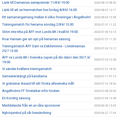
Länk till Damernas seriepremiär 11/8 kl 19.00
2020-08-10 08:30
Länk till att se herrmatchen live lördag 8/8 kl 16.00
2020-08-07 12:17
Ett samarrangemang mellan 6 olika föreningar i Ängelholm!
2020-08-04 15:58
Träningsmatch för herrarna söndag 2/8 kl 13.00
2020-07-31 11:22
Glöm inte titta på ÄFF mot Lunds BK i kväll kl 19:00
2020-07-30 16:13
Roar Hansen ger sin syn på herrarnas säsong
2020-07-27 11:20
Träningsmatch ÄFF Dam vs Eskilsminne - Livestreamas
2020-07-24 15:12
25/7 13:00
ÄFF vs Lunds BK i Svenska cupen på din dator den 30/7, kl
2020-07-23 10:28
19:00
Vi sänder kvällens träningsmatch
2020-07-21 18:35
Semesterstängt på kanslierna
2020-07-17 07:13
Vi gratulerar Assad till sitt första allsvenska mål!
2020-07-16 18:56
Ängelholms FF förstärker inför hösten
2020-07-08 20:50
En konstig säsong
2020-07-04 14:48
Meddelande från en av våra sponsorer
2020-06-30 13:04
Nybörjarstrul på vår livesändning
2020-06-27 17:54