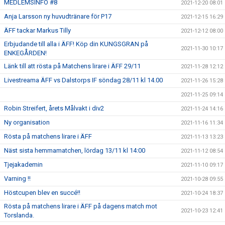
MEDLEMSINFO #8
2021-12-20 08:01
Anja Larsson ny huvudtränare för P17
2021-12-15 16:29
ÄFF tackar Markus Tilly
2021-12-12 08:00
Erbjudande till alla i ÄFF! Köp din KUNGSGRAN på
2021-11-30 10:17
ENKEGÅRDEN!
Länk till att rösta på Matchens lirare i ÄFF 29/11
2021-11-28 12:12
Livestreama ÄFF vs Dalstorps IF söndag 28/11 kl 14.00
2021-11-26 15:28
2021-11-25 09:14
Robin Streifert, årets Målvakt i div2
2021-11-24 14:16
Ny organisation
2021-11-16 11:34
Rösta på matchens lirare i ÄFF
2021-11-13 13:23
Näst sista hemmamatchen, lördag 13/11 kl 14:00
2021-11-12 08:54
Tjejakademin
2021-11-10 09:17
Varning !!
2021-10-28 09:55
Höstcupen blev en succé!!
2021-10-24 18:37
Rösta på matchens lirare i ÄFF på dagens match mot
2021-10-23 12:41
Torslanda.