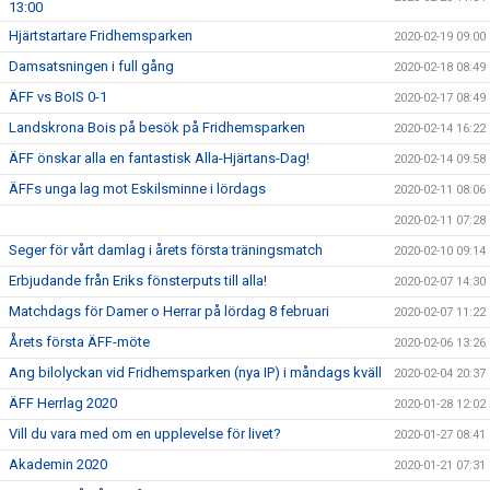
13:00
Hjärtstartare Fridhemsparken
2020-02-19 09:00
Damsatsningen i full gång
2020-02-18 08:49
ÄFF vs BoIS 0-1
2020-02-17 08:49
Landskrona Bois på besök på Fridhemsparken
2020-02-14 16:22
ÄFF önskar alla en fantastisk Alla-Hjärtans-Dag!
2020-02-14 09:58
ÄFFs unga lag mot Eskilsminne i lördags
2020-02-11 08:06
2020-02-11 07:28
Seger för vårt damlag i årets första träningsmatch
2020-02-10 09:14
Erbjudande från Eriks fönsterputs till alla!
2020-02-07 14:30
Matchdags för Damer o Herrar på lördag 8 februari
2020-02-07 11:22
Årets första ÄFF-möte
2020-02-06 13:26
Ang bilolyckan vid Fridhemsparken (nya IP) i måndags kväll
2020-02-04 20:37
ÄFF Herrlag 2020
2020-01-28 12:02
Vill du vara med om en upplevelse för livet?
2020-01-27 08:41
Akademin 2020
2020-01-21 07:31