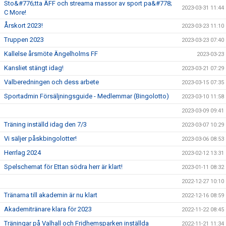
Sto&#776;tta ÄFF och streama massor av sport pa&#778;
2023-03-31 11:44
C More!
Årskort 2023!
2023-03-23 11:10
Truppen 2023
2023-03-23 07:40
Kallelse årsmöte Ängelholms FF
2023-03-23
Kansliet stängt idag!
2023-03-21 07:29
Valberedningen och dess arbete
2023-03-15 07:35
Sportadmin Försäljningsguide - Medlemmar (Bingolotto)
2023-03-10 11:58
2023-03-09 09:41
Träning inställd idag den 7/3
2023-03-07 10:29
Vi säljer påskbingolotter!
2023-03-06 08:53
Herrlag 2024
2023-02-12 13:31
Spelschemat för Ettan södra herr är klart!
2023-01-11 08:32
2022-12-27 10:10
Tränarna till akademin är nu klart
2022-12-16 08:59
Akademitränare klara för 2023
2022-11-22 08:45
Träningar på Valhall och Fridhemsparken inställda
2022-11-21 11:34