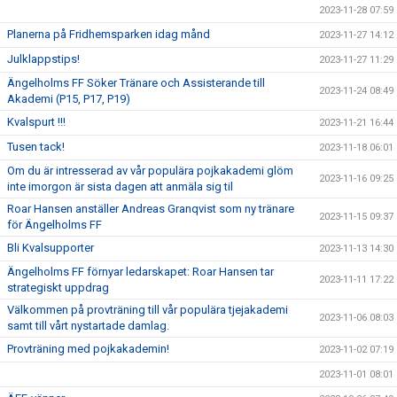
2023-11-28 07:59
Planerna på Fridhemsparken idag månd
2023-11-27 14:12
Julklappstips!
2023-11-27 11:29
Ängelholms FF Söker Tränare och Assisterande till
2023-11-24 08:49
Akademi (P15, P17, P19)
Kvalspurt !!!
2023-11-21 16:44
Tusen tack!
2023-11-18 06:01
Om du är intresserad av vår populära pojkakademi glöm
2023-11-16 09:25
inte imorgon är sista dagen att anmäla sig til
Roar Hansen anställer Andreas Granqvist som ny tränare
2023-11-15 09:37
för Ängelholms FF
Bli Kvalsupporter
2023-11-13 14:30
Ängelholms FF förnyar ledarskapet: Roar Hansen tar
2023-11-11 17:22
strategiskt uppdrag
Välkommen på provträning till vår populära tjejakademi
2023-11-06 08:03
samt till vårt nystartade damlag.
Provträning med pojkakademin!
2023-11-02 07:19
2023-11-01 08:01