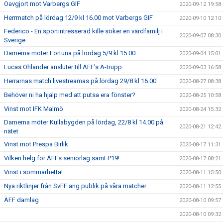
Oavgjort mot Varbergs GIF
2020-09-12 19:58
Herrmatch på lördag 12/9 kl 16.00 mot Varbergs GIF
2020-09-10 12:10
Federico - En sportintresserad kille söker en värdfamilj i
2020-09-07 08:30
Sverige
Damerna möter Fortuna på lördag 5/9 kl 15.00
2020-09-04 15:01
Lucas Ohlander ansluter till ÄFF’s A-trupp
2020-09-03 16:58
Herrarnas match livestreamas på lördag 29/8 kl 16.00
2020-08-27 08:38
Behöver ni ha hjälp med att putsa era fönster?
2020-08-25 10:58
Vinst mot IFK Malmö
2020-08-24 15:32
Damerna möter Kullabygden på lördag, 22/8 kl 14.00 på
2020-08-21 12:42
nätet
Vinst mot Prespa Birlik
2020-08-17 11:31
Vilken helg för ÄFFs seniorlag samt P19!
2020-08-17 08:21
Vinst i sommarhetta!
2020-08-11 15:50
Nya riktlinjer från SvFF ang publik på våra matcher
2020-08-11 12:55
ÄFF damlag
2020-08-10 09:57
2020-08-10 09:32