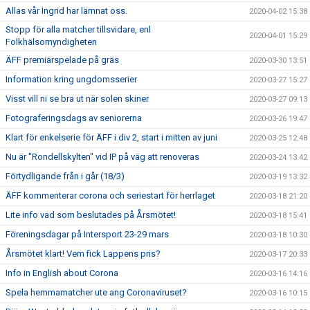
Allas vår Ingrid har lämnat oss.
2020-04-02 15:38
Stopp för alla matcher tillsvidare, enl
2020-04-01 15:29
Folkhälsomyndigheten
ÄFF premiärspelade på gräs
2020-03-30 13:51
Information kring ungdomsserier
2020-03-27 15:27
Visst vill ni se bra ut när solen skiner
2020-03-27 09:13
Fotograferingsdags av seniorerna
2020-03-26 19:47
Klart för enkelserie för ÄFF i div 2, start i mitten av juni
2020-03-25 12:48
Nu är "Rondellskylten" vid IP på väg att renoveras
2020-03-24 13:42
Förtydligande från i går (18/3)
2020-03-19 13:32
ÄFF kommenterar corona och seriestart för herrlaget
2020-03-18 21:20
Lite info vad som beslutades på Årsmötet!
2020-03-18 15:41
Föreningsdagar på Intersport 23-29 mars
2020-03-18 10:30
Årsmötet klart! Vem fick Lappens pris?
2020-03-17 20:33
Info in English about Corona
2020-03-16 14:16
Spela hemmamatcher ute ang Coronaviruset?
2020-03-16 10:15