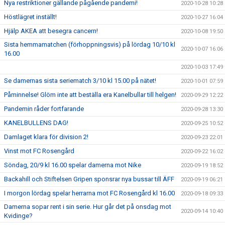
Nya restriktioner gällande pågående pandemi!
2020-10-28 10:28
Höstlägret inställt!
2020-10-27 16:04
Hjälp AKEA att besegra cancern!
2020-10-08 19:50
Sista hemmamatchen (förhoppningsvis) på lördag 10/10 kl
2020-10-07 16:06
16.00
2020-10-03 17:49
Se damernas sista seriematch 3/10 kl 15.00 på nätet!
2020-10-01 07:59
Påminnelse! Glöm inte att beställa era Kanelbullar till helgen!
2020-09-29 12:22
Pandemin råder fortfarande
2020-09-28 13:30
KANELBULLENS DAG!
2020-09-25 10:52
Damlaget klara för division 2!
2020-09-23 22:01
Vinst mot FC Rosengård
2020-09-22 16:02
Söndag, 20/9 kl 16.00 spelar damerna mot Nike
2020-09-19 18:52
Backahill och Stiftelsen Gripen sponsrar nya bussar till ÄFF
2020-09-19 06:21
I morgon lördag spelar herrarna mot FC Rosengård kl 16.00
2020-09-18 09:33
Damerna sopar rent i sin serie. Hur går det på onsdag mot
2020-09-14 10:40
Kvidinge?