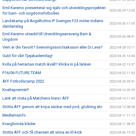
Emil Karemo presenterar sig själv och utvecklingsprojekten
2022-06-29 12:05
för barn- och ungdomsfotbollen.
Landskamp på Ängelholms IP Sveriges F23 möter Indiens
2022-05-26 11:05
damlanslag
Emil Karemo utsedd till Utvecklingsansvarig Barn &
2022-05-06 08:41
Ungdom
Vem är din favorit? Svenningsson/Isaksson eller Di Leva?
2022-04-28 10:11
Guld för vårt Tjejakademilag!
2022-04-25 14:44
Kolla på herrarnas match ikväll? Klicka in på länken
2022-04-22 15:37
P16/06 FUTURE TEAM
2022-04-22 11:02
ÄFF Fotbollscamp 2022
2022-04-20 09:41
Knattepremiär!!
2022-04-16 09:39
Länk att rösta på Matchens lirare i ÄFF
2022-04-14 17:49
Stötta ÄFF genom att köpa säckar med jord, gödning etc
2022-04-12 08:08
Medlemsinfo
2022-04-11 11:13
Kvarglömda kläder
2022-04-11 08:37
Stötta ÄFF och få chansen att vinna en El-kick
2022-04-06 19:20