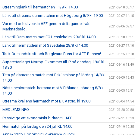
Streaminglänk till herrmatchen 11/9,kl 14.00
2021-09-10 08:17
Länk att streama dammatchen mot Högaborg 8/9 kl 19.00
2021-09-07 14:15
Var med och utveckla ÄFF genom deltagande i vårt
2021-09-06 09:37
Marknadsråd!
Länk till Dam-match mot FC Hessleholm, 29/8 kl 14.00
2021-08-28 15:51
Länk till herrmatchen mot Sävedalen 28/8 kl 14.00
2021-08-27 17:10
Tack Öresundskraft och Bergkvara Buss för ÄFF-Bussen!
2021-08-25 15:18
Superettanlaget Norrby IF kommer till IP på onsdag, 18/8 kl
2021-08-16 11:49
18:30
Titta på damernas match mot Eskilsminne på lördag 14/8 kl
2021-08-09 15:43
14.00
Nästa seniormatch: herrarna mot V Frölunda, söndag 8/8 kl
2021-08-05 16:51
14.00
Streama kvällens herrmatch mot BK Astrio, kl 19:00
2021-08-04 14:54
MEDLEMSINFO
2021-07-28 09:58
Passivt ge ett ekonomiskt bidrag till ÄFF
2021-07-21 15:13
Herrmatch på lördag den 24 juli KL 14:00
2021-07-19 10:35
ÄFF MÖTER NORRBY IF I SVENSKA CUPEN