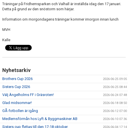
Träningar på Fridhemsparken och Valhall är inställda idag den 17 januari.
MEDLEMS OCH TRÄNINGSAVGIFTER
Detta på grund av den snöstorm som härjar.
Information om morgondagens träningar kommer imorgon innan lunch
MVH
Kalle
Nyhetsarkiv
Brothers Cup 2026
2026-06-25 09:05
Sisters Cup 2026
2026-06-25 08:44
Välj Ängelholms FF i Gräsroten!
2026-06-24 07:48
Glad midsommar!
2026-06-18 08:50
GÅ-fotbollen är igång
2026-06-12 07:00
Medlemsförmån hos Lyft & Byggmaskiner AB
2026-06-10 07:36
Sisters cup flyttas till den 17-18 oktober
2026-06-04 17:14