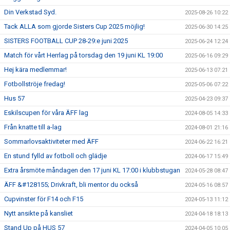
Din Verkstad Syd.
2025-08-26 10:22
Tack ALLA som gjorde Sisters Cup 2025 möjlig!
2025-06-30 14:25
SISTERS FOOTBALL CUP 28-29:e juni 2025
2025-06-24 12:24
Match för vårt Herrlag på torsdag den 19 juni KL 19:00
2025-06-16 09:29
Hej kära medlemmar!
2025-06-13 07:21
Fotbollströje fredag!
2025-05-06 07:22
Hus 57
2025-04-23 09:37
Eskilscupen för våra ÄFF lag
2024-08-05 14:33
Från knatte till a-lag
2024-08-01 21:16
Sommarlovsaktiviteter med ÄFF
2024-06-22 16:21
En stund fylld av fotboll och glädje
2024-06-17 15:49
Extra årsmöte måndagen den 17 juni KL 17:00 i klubbstugan
2024-05-28 08:47
ÄFF &#128155; Drivkraft, bli mentor du också
2024-05-16 08:57
Cupvinster för F14 och F15
2024-05-13 11:12
Nytt ansikte på kansliet
2024-04-18 18:13
Stand Up på HUS 57
2024-04-05 10:05