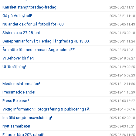
Kansliet stängt torsdag-fredag!
2026-05-27 11:31
Gå på Volleyboll!
2026-05-21 11:18
Nu är det dax för Gå fotboll för +60
2026-05-05 11:43
Sisters cup 27-28 juni
2026-04-23 09:18
Seriepremiär för vårt Herrlag, långfredag KL 13:00!
2026-03-31 11:24
Årsmöte för medlemmar i Ängelholms FF
2026-02-23 10:31
Vi Behöver bli fler!
2026-02-18 09:27
Utförsäljning!
2026-01-29 09:25
2025-12-15 09:23
Medlemsinformation!
2025-12-12 11:56
Pressmeddelande!
2025-12-11 13:29
Press Release !
2025-12-03 15:27
Viktig information: Fotografering & publicering i ÄFF
2025-10-14 07:16
Inställd ungdomsavslutning!
2025-10-02 09:18
Nytt samarbete!
2025-09-03 10:21
Flügger färg 20% rabatt!
2025-08-26 11:25