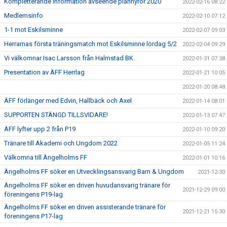
Kompletterande information avseende planhyror 2020
2022-02-16 08:22
Medlemsinfo
2022-02-10 07:12
1-1 mot Eskilsminne
2022-02-07 09:03
Herrarnas första träningsmatch mot Eskilsminne lördag 5/2
2022-02-04 09:29
Vi välkomnar Isac Larsson från Halmstad BK.
2022-01-31 07:38
Presentation av ÄFF Herrlag
2022-01-21 10:05
2022-01-20 08:48
ÄFF förlänger med Edvin, Hallbäck och Axel
2022-01-14 08:01
SUPPORTEN STÄNGD TILLSVIDARE!
2022-01-13 07:47
ÄFF lyfter upp 2 från P19
2022-01-10 09:20
Tränare till Akademi och Ungdom 2022
2022-01-05 11:24
Välkomna till Ängelholms FF
2022-01-01 10:16
Ängelholms FF söker en Utvecklingsansvarig Barn & Ungdom
2021-12-30
Ängelholms FF söker en driven huvudansvarig tränare för
2021-12-29 09:00
föreningens P19-lag
Ängelholms FF söker en driven assisterande tränare för
2021-12-21 15:30
föreningens P17-lag