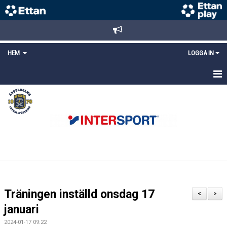
HEM
LOGGA IN
STARTSIDA
NYHETER
ANMÄLAN/REGISTRERING
POLICYS
FÖRKÖP BILJETTER
Träningen inställd onsdag 17
<
>
LÄNKAR
januari
2024-01-17 09:22