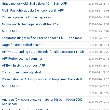
Gratis mensskydd till alla tjejer från 13 år i ÄFF!
2021-06-02 18:14
Melin Fastigheter, också en sponsor till ÄFF
2021-05-31 16:08
7-manna planerna Fridhemsparken
2021-05-28 15:59
Ny målvakt till herrlaget, upplyft från P19.
2021-05-26 19:52
MEDLEMSINFO!
2021-05-25 10:07
Länsförsäkringar Skåne. Stor sponsor till ÄFF. Stort tack!
2021-05-24 15:18
Dags för årets fotbollscamp!
2021-05-20 10:41
ÄFF/Prodefending Fotbollsskola för äldre spelare 14-17år
2021-05-20 10:32
ÄFF Fotbollscamp i sommar
2021-05-19 20:18
AKEA - En viktig sponsor i ÄFF
2021-05-18 08:40
Träffa föreningens styrelse!
2021-05-11 08:30
Presentation av ÄFFs Sponsorer. Vi börjar med Backahill!
2021-05-10 19:23
MEDLEMSINFO
2021-05-04 09:17
2021-05-03 15:22
Äntligen få vi spela enstaka matcher för barn födda 2002
2021-04-29 10:30
och senare