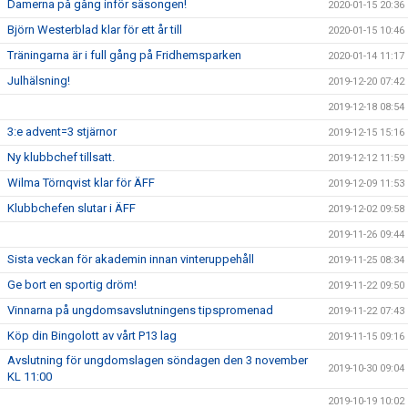
Damerna på gång inför säsongen!
2020-01-15 20:36
Björn Westerblad klar för ett år till
2020-01-15 10:46
Träningarna är i full gång på Fridhemsparken
2020-01-14 11:17
Julhälsning!
2019-12-20 07:42
2019-12-18 08:54
3:e advent=3 stjärnor
2019-12-15 15:16
Ny klubbchef tillsatt.
2019-12-12 11:59
Wilma Törnqvist klar för ÄFF
2019-12-09 11:53
Klubbchefen slutar i ÄFF
2019-12-02 09:58
2019-11-26 09:44
Sista veckan för akademin innan vinteruppehåll
2019-11-25 08:34
Ge bort en sportig dröm!
2019-11-22 09:50
Vinnarna på ungdomsavslutningens tipspromenad
2019-11-22 07:43
Köp din Bingolott av vårt P13 lag
2019-11-15 09:16
Avslutning för ungdomslagen söndagen den 3 november
2019-10-30 09:04
KL 11:00
2019-10-19 10:02