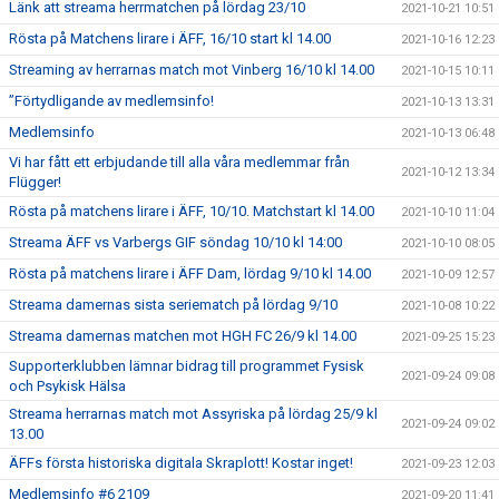
Länk att streama herrmatchen på lördag 23/10
2021-10-21 10:51
Rösta på Matchens lirare i ÄFF, 16/10 start kl 14.00
2021-10-16 12:23
Streaming av herrarnas match mot Vinberg 16/10 kl 14.00
2021-10-15 10:11
”Förtydligande av medlemsinfo!
2021-10-13 13:31
Medlemsinfo
2021-10-13 06:48
Vi har fått ett erbjudande till alla våra medlemmar från
2021-10-12 13:34
Flügger!
Rösta på matchens lirare i ÄFF, 10/10. Matchstart kl 14.00
2021-10-10 11:04
Streama ÄFF vs Varbergs GIF söndag 10/10 kl 14:00
2021-10-10 08:05
Rösta på matchens lirare i ÄFF Dam, lördag 9/10 kl 14.00
2021-10-09 12:57
Streama damernas sista seriematch på lördag 9/10
2021-10-08 10:22
Streama damernas matchen mot HGH FC 26/9 kl 14.00
2021-09-25 15:23
Supporterklubben lämnar bidrag till programmet Fysisk
2021-09-24 09:08
och Psykisk Hälsa
Streama herrarnas match mot Assyriska på lördag 25/9 kl
2021-09-24 09:02
13.00
ÄFFs första historiska digitala Skraplott! Kostar inget!
2021-09-23 12:03
Medlemsinfo #6 2109
2021-09-20 11:41