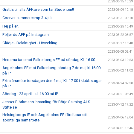
2023-06-15 10:29
Grattis till alla ÄFF:are som tar Studenten!!
2023-06-09 10:18
Coerver summercamp 3-4 juli
2023-05-31 09:10
Hej på er!
2023-05-25 10:49
Följer du ÄFF på Instagram
2023-05-22 08:57
Glädje - Delaktighet - Utveckling
2023-05-17 16:48
2023-05-08 08:41
Herrarna tar emot Falkenbergs FF på söndag KL 16:00
2023-05-03 10:53
Ängelholms FF mot Falkenberg söndag 7:de maj kl 16:00
2023-05-02 11:02
på IP
Extra årsmöte torsdagen den 4 maj KL 17:00 i klubbstugan
2023-04-24 07:30
på IP
Söndag - 23 april - kl. 16.00 på IP
2023-04-21 08:49
Jesper Björkmans insamling för Börje Salming ALS
2023-04-12 17:22
Stiftelse
Helsingborgs IF och Ängelholms FF fördjupar sitt
2023-04-06 12:04
sportsliga samarbete
2023-04-01 16:46