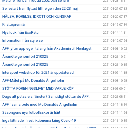
Matcher för barn födda 2002 och senare
2021-04-28 15:51
Seriestart framflyttad till helgen den 22-23 maj
2021-04-27 07:13
HÄLSA, RÖRELSE, IDROTT OCH KUNSKAP
2021-04-20 07:37
Knattepremiär
2021-04-19 07:39
Nya lock från EcoRetur
2021-04-14 11:11
Information från styrelsen
2021-04-12 07:24
ÄFF lyfter upp egen talang från Akademin till Herrlaget
2021-04-01 10:02
Årsmöte genomfört 210325
2021-03-26 10:21
Årsmöte genomfört 210325
2021-03-26 10:15
Intersport webshop för 2021 är uppdaterad
2021-03-09 11:18
ÄFF-Målet på Mc Donalds Ängelholm
2021-03-08 10:28
STÖTTA FÖRENINGSLIVET MED VARJE KÖP
2021-03-05 09:01
Dags att putsa era fönster? Samtidigt stöttar du ÄFF!
2021-02-26 08:51
ÄFF i samarbete med Mc Donalds Ängelholm
2021-02-17 18:59
Säsongens nya fotbollsskor är här!
2021-02-17 11:24
Inga lättnader i restriktionerna kring Covid-19
2021-02-16 10:35