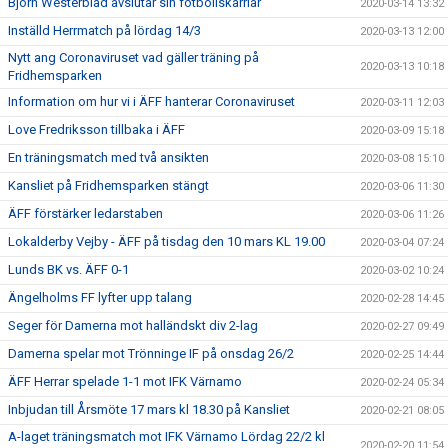
Björn Westerblad avslutar sin fotbollskarriär
2020-03-14 13:32
Inställd Herrmatch på lördag 14/3
2020-03-13 12:00
Nytt ang Coronaviruset vad gäller träning på
2020-03-13 10:18
Fridhemsparken
Information om hur vi i ÄFF hanterar Coronaviruset
2020-03-11 12:03
Love Fredriksson tillbaka i ÄFF
2020-03-09 15:18
En träningsmatch med två ansikten
2020-03-08 15:10
Kansliet på Fridhemsparken stängt
2020-03-06 11:30
ÄFF förstärker ledarstaben
2020-03-06 11:26
Lokalderby Vejby - ÄFF på tisdag den 10 mars KL 19.00
2020-03-04 07:24
Lunds BK vs. ÄFF 0-1
2020-03-02 10:24
Ängelholms FF lyfter upp talang
2020-02-28 14:45
Seger för Damerna mot halländskt div 2-lag
2020-02-27 09:49
Damerna spelar mot Trönninge IF på onsdag 26/2
2020-02-25 14:44
ÄFF Herrar spelade 1-1 mot IFK Värnamo
2020-02-24 05:34
Inbjudan till Årsmöte 17 mars kl 18.30 på Kansliet
2020-02-21 08:05
A-laget träningsmatch mot IFK Värnamo Lördag 22/2 kl
2020-02-20 11:54