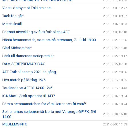
2021-07-15 09:53
Vinst i derby mot Eskilsminne
2021-07-09 12:27
Tack för igår!
2021-07-08 09:57
Match ikväll
2021-07-07 10:33
Fortsatt utveckling av flickfotbollen i ÄFF
2021-07-05 07:18
Nästa hemmamatch, som också streamas, 7 Juli kl 19:00
2021-06-29 11:36
Glad Midsommar!
2021-06-25 11:48
Länk till damernas seriepremiär.
2021-06-22 19:17
DAM SERIEPREMIÄR IDAG
2021-06-22 07:08
ÄFF Fotbollscamp 2021 är igång
2021-06-20 20:36
Herr match på lördag 19/6
2021-06-17 10:35
Torslanda vs ÄFF kl 14:00 12/6
2021-06-12 13:43
ICA Maxi - Stolt sponsor till ÄFF!
2021-06-07 19:04
Första hemmamatchen för våra Herrar och fri entré!
2021-06-07 10:24
Se herrarnas seriepremiär borta mot Varbergs GIF FK, 5/6
2021-06-04 16:10
14.00
MEDLEMSINFO
2021-06-03 11:03