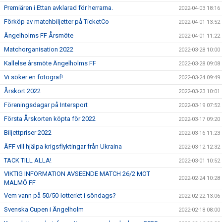
Premiären i Ettan avklarad för herrarna.
2022-04-03 18:16
Förköp av matchbiljetter på TicketCo
2022-04-01 13:52
Ängelholms FF Årsmöte
2022-04-01 11:22
Matchorganisation 2022
2022-03-28 10:00
Kallelse årsmöte Ängelholms FF
2022-03-28 09:08
Vi söker en fotograf!
2022-03-24 09:49
Årskort 2022
2022-03-23 10:01
Föreningsdagar på Intersport
2022-03-19 07:52
Första Årskorten köpta för 2022
2022-03-17 09:20
Biljettpriser 2022
2022-03-16 11:23
ÄFF vill hjälpa krigsflyktingar från Ukraina
2022-03-12 12:32
TACK TILL ALLA!
2022-03-01 10:52
VIKTIG INFORMATION AVSEENDE MATCH 26/2 MOT
2022-02-24 10:28
MALMÖ FF
Vem vann på 50/50-lotteriet i söndags?
2022-02-22 13:06
Svenska Cupen i Ängelholm
2022-02-18 08:00