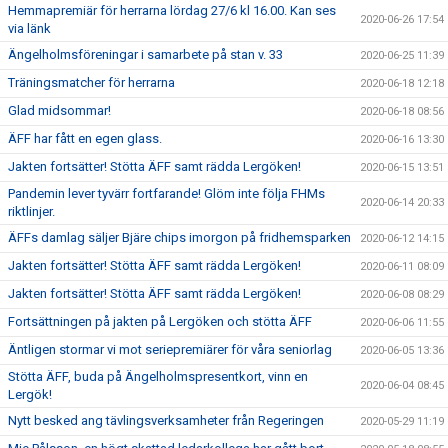
Hemmapremiär för herrarna lördag 27/6 kl 16.00. Kan ses
2020-06-26 17:54
via länk
Ängelholmsföreningar i samarbete på stan v. 33
2020-06-25 11:39
Träningsmatcher för herrarna
2020-06-18 12:18
Glad midsommar!
2020-06-18 08:56
ÄFF har fått en egen glass.
2020-06-16 13:30
Jakten fortsätter! Stötta ÄFF samt rädda Lergöken!
2020-06-15 13:51
Pandemin lever tyvärr fortfarande! Glöm inte följa FHMs
2020-06-14 20:33
riktlinjer.
ÄFFs damlag säljer Bjäre chips imorgon på fridhemsparken
2020-06-12 14:15
Jakten fortsätter! Stötta ÄFF samt rädda Lergöken!
2020-06-11 08:09
Jakten fortsätter! Stötta ÄFF samt rädda Lergöken!
2020-06-08 08:29
Fortsättningen på jakten på Lergöken och stötta ÄFF
2020-06-06 11:55
Äntligen stormar vi mot seriepremiärer för våra seniorlag
2020-06-05 13:36
Stötta ÄFF, buda på Ängelholmspresentkort, vinn en
2020-06-04 08:45
Lergök!
Nytt besked ang tävlingsverksamheter från Regeringen
2020-05-29 11:19