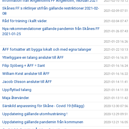
Information från Ängelholms FF Ängelholm, februari 2021
2021-02-10 10:12
Skånes FF:s riktlinjer utifrån gällande restriktioner 2021-02-
2021-02-09 07:51
08
Råd för träning i kallt väder.
2021-02-04 07:47
Nya rekommendationer gällande pandemin från Skånes FF
2021-01-26 07:43
2021-01-25
2021-01-23 16:26
ÄFF fortsätter att bygga lokalt och med egna talanger
2021-01-22 10:13
Ytterliggare en talang ansluter till ÄFF
2021-01-16 16:31
Filip Sjöberg + ÄFF = Sant
2021-01-16 16:24
William Kvist ansluter till ÄFF
2021-01-16 16:22
Jacob Olsson ansluter till ÄFF
2021-01-14 11:41
Uppflyttad talang
2021-01-14 11:33
Maja återvänder.
2021-01-13 11:42
Särskild anpassning för Skåne - Covid 19 (tillägg)
2020-12-30 07:56
Uppdatering gällande utomhusträning !
2020-12-29 09:51
Uppdatering gällande pandemin från kommunen
2020-12-21 16:05