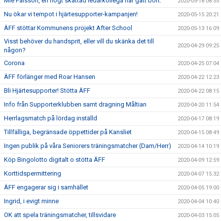
Mie Pålsson, en högt skattad ledarkollega har gått bort.
2020-05-18 08:55
Nu ökar vi tempot i hjärtesupporter-kampanjen!
2020-05-15 20:21
ÄFF stöttar Kommunens projekt After School
2020-05-13 16:09
Visst behöver du handsprit, eller vill du skänka det till
2020-04-29 09:25
någon?
Corona
2020-04-25 07:04
ÄFF förlänger med Roar Hansen
2020-04-22 12:23
Bli Hjärtesupporter! Stötta ÄFF
2020-04-22 08:15
Info från Supporterklubben samt dragning Måltian
2020-04-20 11:54
Herrlagsmatch på lördag inställd
2020-04-17 08:19
Tillfälliga, begränsade öppettider på Kansliet
2020-04-15 08:49
Ingen publik på våra Seniorers träningsmatcher (Dam/Herr)
2020-04-14 10:19
Köp Bingolotto digitalt o stötta ÄFF
2020-04-09 12:59
Korttidspermittering
2020-04-07 15:32
ÄFF engagerar sig i samhället
2020-04-05 19:00
Ingrid, i evigt minne
2020-04-04 10:40
OK att spela träningsmatcher, tillsvidare
2020-04-03 15:05