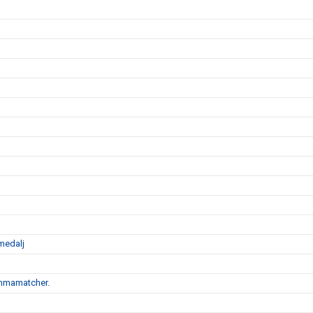
medalj
emmamatcher.