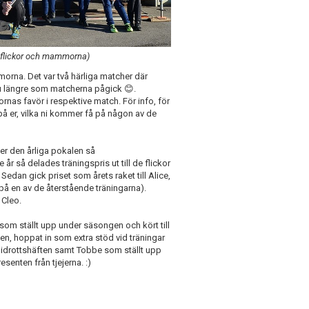
an flickor och mammorna)
orna. Det var två härliga matcher där
u längre som matcherna pågick 😊.
ickornas favör i respektive match. För info, för
 på er, vilka ni kommer få på någon av de
er den årliga pokalen så
 år så delades träningspris ut till de flickor
 Sedan gick priset som årets raket till Alice,
 en av de återstående träningarna).
h Cleo.
r som ställt upp under säsongen och kört till
n, hoppat in som extra stöd vid träningar
av idrottshäften samt Tobbe som ställt upp
esenten från tjejerna. :)