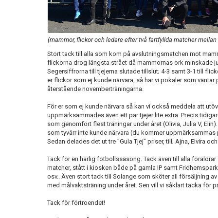
(mammor, flickor och ledare efter två fartfyllda matcher mell
Stort tack till alla som kom på avslutningsmatchen mot mamm
flickorna drog längsta strået då mammornas ork minskade j
Segersiffrorna till tjejerna slutade tillslut; 4-3 samt 3-1 till fl
er flickor som ej kunde närvara, så har vi pokaler som väntar
återstående novemberträningarna.
För er som ej kunde närvara så kan vi också meddela att utöv
uppmärksammades även ett par tjejer lite extra. Precis tidigare
som genomfört flest träningar under året (Olivia, Julia V, Elin).
som tyvärr inte kunde närvara (du kommer uppmärksammas på
Sedan delades det ut tre ”Gula Tjej” priser, till; Ajna, Elvira oc
Tack för en härlig fotbollssäsong. Tack även till alla föräldra
matcher, stått i kiosken både på gamla IP samt Fridhemsparke
osv.. Även stort tack till Solange som sköter all försäljning 
med målvaktsträning under året. Sen vill vi såklart tacka för pr
Tack för förtroendet!