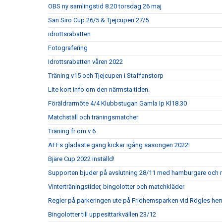
OBS ny samlingstid 8.20 torsdag 26 maj
San Siro Cup 26/5 & Tjejcupen 27/5
idrottsrabatten
Fotografering
Idrottsrabatten våren 2022
Träning v15 och Tjejcupen i Staffanstorp
Lite kort info om den närmsta tiden.
Föräldrarmöte 4/4 Klubbstugan Gamla Ip Kl18.30
Matchställ och träningsmatcher
Träning fr om v 6
ÄFFs gladaste gäng kickar igång säsongen 2022!
Bjäre Cup 2022 inställd!
Supporten bjuder på avslutning 28/11 med hamburgare och 
Vinterträningstider, bingolotter och matchkläder
Regler på parkeringen ute på Fridhemsparken vid Rögles h
Bingolotter till uppesittarkvällen 23/12