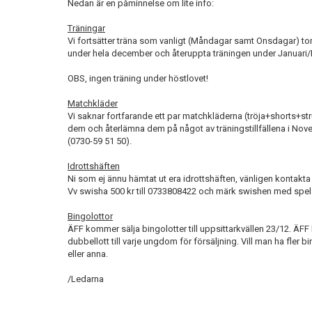
Nedan är en påminnelse om lite info:
Träningar
Vi fortsätter träna som vanligt (Måndagar samt Onsdagar) tom
under hela december och återuppta träningen under Januari/
OBS, ingen träning under höstlovet!
Matchkläder
Vi saknar fortfarande ett par matchkläderna (tröja+shorts+strump
dem och återlämna dem på något av träningstillfällena i N
(0730-59 51 50).
Idrottshäften
Ni som ej ännu hämtat ut era idrottshäften, vänligen kontak
Vv swisha 500 kr till 0733808422 och märk swishen med spe
Bingolottor
ÄFF kommer sälja bingolotter till uppsittarkvällen 23/12. ÄF
dubbellott till varje ungdom för försäljning. Vill man ha fler 
eller anna.
/Ledarna