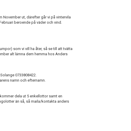
 November ut, därefter går vi på vintervila
Februari beroende på väder och vind.
or) som vi vill ha åter, så se till att tvätta
ovember alt lämna dem hemma hos Anders
ta Solange 0733808422.
larens namn och efternamn.
F kommer dela ut 5 enkellottor samt en
bingolotter än så, så maila/kontakta anders