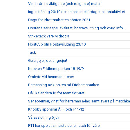
Vinst i årets viktigaste (och roligaste) match!
Ingen träning 20/10 och missa inte lördagens höstaktivitet
Dags för idrottsrabatten hösten 2021
Höstens seriespel avslutat, höstavslutning och övrig info...
Strike tack vare Midroc!!!
HöstCup blir Höstavslutning 23/10
Tack
Gula tjejer, det är grejer!
Kiosken Fridhemsparken 18-19/9
Ombyte vid hemmamatcher
Bemanning av kiosken på Fridhemsparken
Håll kalendern fri för teamaktivitet
Seriepremiär, vinst för herrarnas a-lag samt svara på matchka
Knobby sponsrar ÄFF och F11-12
Våravslutning 5 juli
F11 har spelat sin sista seriematch för våren