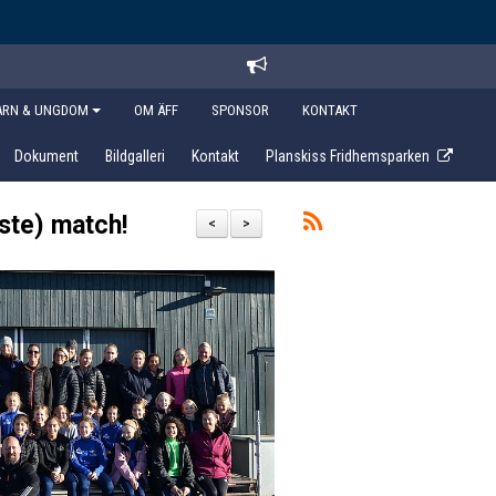
ARN & UNGDOM
OM ÄFF
SPONSOR
KONTAKT
Dokument
Bildgalleri
Kontakt
Planskiss Fridhemsparken
aste) match!
<
>