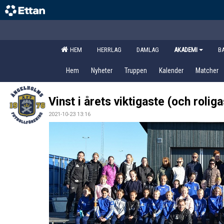
HEM
HERRLAG
DAMLAG
AKADEMI
B
Hem
Nyheter
Truppen
Kalender
Matcher
Vinst i årets viktigaste (och rolig
2021-10-23 13:16