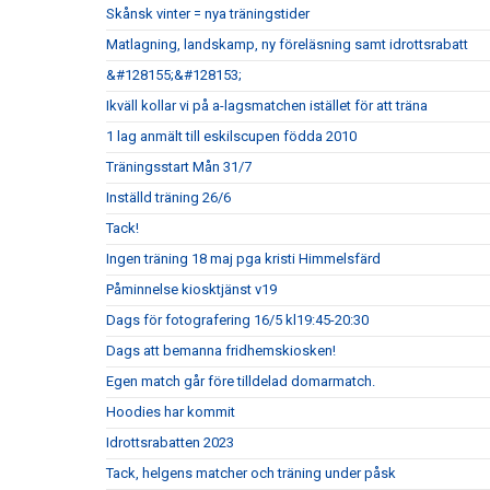
Skånsk vinter = nya träningstider
Matlagning, landskamp, ny föreläsning samt idrottsrabatt
&#128155;&#128153;
Ikväll kollar vi på a-lagsmatchen istället för att träna
1 lag anmält till eskilscupen födda 2010
Träningsstart Mån 31/7
Inställd träning 26/6
Tack!
Ingen träning 18 maj pga kristi Himmelsfärd
Påminnelse kiosktjänst v19
Dags för fotografering 16/5 kl19:45-20:30
Dags att bemanna fridhemskiosken!
Egen match går före tilldelad domarmatch.
Hoodies har kommit
Idrottsrabatten 2023
Tack, helgens matcher och träning under påsk