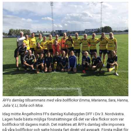
KONTAKT
PLANSKISS FRIDHEMSPARKEN
ÄFFs damlag tillsammans med våra bollflickor Emma, Marianna, Sara, Hanna,
Julia V, Li, Sofia och Moa.
Idag mötte Ängelholms FFs damlag Kullabygden DFF i Div 3. Nordvästra.
Lagen hade bästa möjliga förutsättningar då det var våra flickor som var
bollflickor till dagens match. Det märktes att ÄFFs damlag ville imponera
på våra bollflickor och satte högsta fart direkt vid avspark. Första målet för