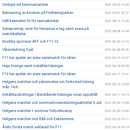
Ombyte vid hemmamatcher
2021-09-05 12:40
Bemanning av kiosken på Fridhemsparken
2021-09-01 07:27
Håll kalendern fri för teamaktivitet
2021-08-15 12:35
Seriepremiär, vinst för herrarnas a-lag samt svara på
2021-08-08 16:44
matchkallelse
Knobby sponsrar ÄFF och F11-12
2021-06-30 16:16
Våravslutning 5 juli
2021-06-28 09:36
F11 har spelat sin sista seriematch för våren
2021-06-19 14:07
Heja Sverige samt inställda träningar
2021-06-18 09:58
F12 har spelat sin sista seriematch för våren
2021-06-17 15:41
Helgens matcher och påminnelse om förkortad träning
2021-06-13 13:04
mån 14/6
Inställda/ändringar i återstående träningar innan uppehåll.
2021-06-11 10:19
Helgens matcher och sommarlovsavslutningsaktivitet 5 Juli
2021-06-06 13:08
Helgens matcher + sommar fotbollscamp
2021-05-30 19:06
Helgens matcher mot Råå och Eskilsminne
2021-05-23 14:11
Årets första match avklarad för F11
2021-05-18 09:19