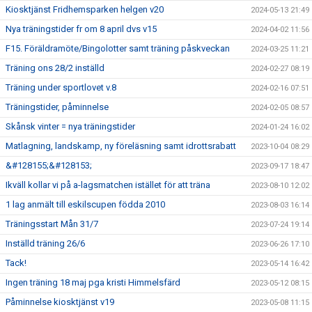
Kiosktjänst Fridhemsparken helgen v20
2024-05-13 21:49
Nya träningstider fr om 8 april dvs v15
2024-04-02 11:56
F15. Föräldramöte/Bingolotter samt träning påskveckan
2024-03-25 11:21
Träning ons 28/2 inställd
2024-02-27 08:19
Träning under sportlovet v.8
2024-02-16 07:51
Träningstider, påminnelse
2024-02-05 08:57
Skånsk vinter = nya träningstider
2024-01-24 16:02
Matlagning, landskamp, ny föreläsning samt idrottsrabatt
2023-10-04 08:29
&#128155;&#128153;
2023-09-17 18:47
Ikväll kollar vi på a-lagsmatchen istället för att träna
2023-08-10 12:02
1 lag anmält till eskilscupen födda 2010
2023-08-03 16:14
Träningsstart Mån 31/7
2023-07-24 19:14
Inställd träning 26/6
2023-06-26 17:10
Tack!
2023-05-14 16:42
Ingen träning 18 maj pga kristi Himmelsfärd
2023-05-12 08:15
Påminnelse kiosktjänst v19
2023-05-08 11:15