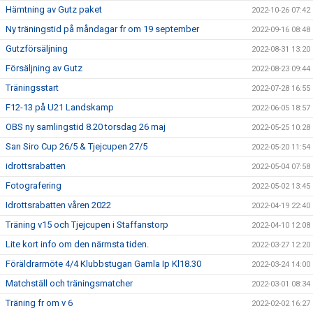
Hämtning av Gutz paket
2022-10-26 07:42
Ny träningstid på måndagar fr om 19 september
2022-09-16 08:48
Gutzförsäljning
2022-08-31 13:20
Försäljning av Gutz
2022-08-23 09:44
Träningsstart
2022-07-28 16:55
F12-13 på U21 Landskamp
2022-06-05 18:57
OBS ny samlingstid 8.20 torsdag 26 maj
2022-05-25 10:28
San Siro Cup 26/5 & Tjejcupen 27/5
2022-05-20 11:54
idrottsrabatten
2022-05-04 07:58
Fotografering
2022-05-02 13:45
Idrottsrabatten våren 2022
2022-04-19 22:40
Träning v15 och Tjejcupen i Staffanstorp
2022-04-10 12:08
Lite kort info om den närmsta tiden.
2022-03-27 12:20
Föräldrarmöte 4/4 Klubbstugan Gamla Ip Kl18.30
2022-03-24 14:00
Matchställ och träningsmatcher
2022-03-01 08:34
Träning fr om v 6
2022-02-02 16:27