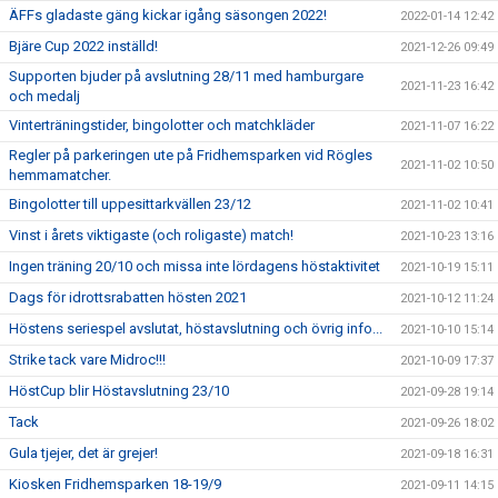
ÄFFs gladaste gäng kickar igång säsongen 2022!
2022-01-14 12:42
Bjäre Cup 2022 inställd!
2021-12-26 09:49
Supporten bjuder på avslutning 28/11 med hamburgare
2021-11-23 16:42
och medalj
Vinterträningstider, bingolotter och matchkläder
2021-11-07 16:22
Regler på parkeringen ute på Fridhemsparken vid Rögles
2021-11-02 10:50
hemmamatcher.
Bingolotter till uppesittarkvällen 23/12
2021-11-02 10:41
Vinst i årets viktigaste (och roligaste) match!
2021-10-23 13:16
Ingen träning 20/10 och missa inte lördagens höstaktivitet
2021-10-19 15:11
Dags för idrottsrabatten hösten 2021
2021-10-12 11:24
Höstens seriespel avslutat, höstavslutning och övrig info...
2021-10-10 15:14
Strike tack vare Midroc!!!
2021-10-09 17:37
HöstCup blir Höstavslutning 23/10
2021-09-28 19:14
Tack
2021-09-26 18:02
Gula tjejer, det är grejer!
2021-09-18 16:31
Kiosken Fridhemsparken 18-19/9
2021-09-11 14:15