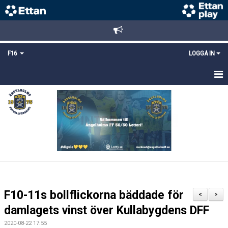
F16
LOGGA IN
HEM
NYHETER
TRUPPEN
KALENDER
MATCHER
F10-11s bollflickorna bäddade för
<
>
DOKUMENT
damlagets vinst över Kullabygdens DFF
2020-08-22 17:55
BILDGALLERI