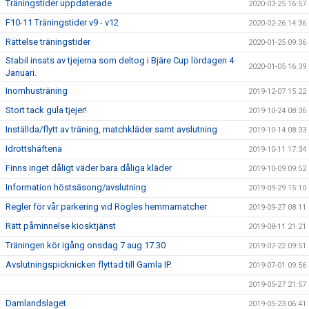
Träningstider uppdaterade
2020-03-25 16:57
F10-11 Träningstider v9 - v12
2020-02-26 14:36
Rättelse träningstider
2020-01-25 09:36
Stabil insats av tjejerna som deltog i Bjäre Cup lördagen 4
2020-01-05 16:39
Januari.
Inomhusträning
2019-12-07 15:22
Stort tack gula tjejer!
2019-10-24 08:36
Inställda/flytt av träning, matchkläder samt avslutning
2019-10-14 08:33
Idrottshäftena
2019-10-11 17:34
Finns inget dåligt väder bara dåliga kläder
2019-10-09 09:52
Information höstsäsong/avslutning
2019-09-29 15:10
Regler för vår parkering vid Rögles hemmamatcher
2019-09-27 08:11
Rätt påminnelse kiosktjänst
2019-08-11 21:21
Träningen kör igång onsdag 7 aug 17.30
2019-07-22 09:51
Avslutningspicknicken flyttad till Gamla IP.
2019-07-01 09:56
2019-05-27 21:57
Damlandslaget
2019-05-23 06:41