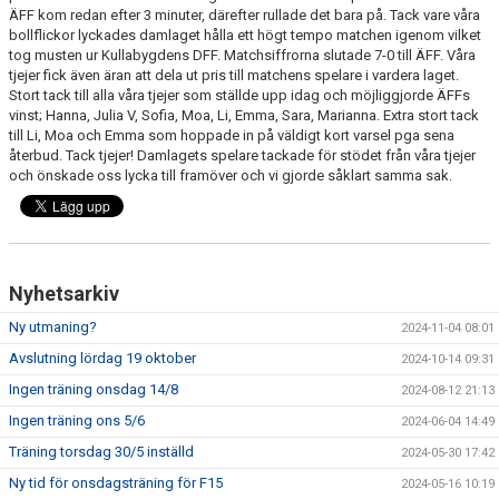
ÄFF kom redan efter 3 minuter, därefter rullade det bara på. Tack vare våra
bollflickor lyckades damlaget hålla ett högt tempo matchen igenom vilket
tog musten ur Kullabygdens DFF. Matchsiffrorna slutade 7-0 till ÄFF. Våra
tjejer fick även äran att dela ut pris till matchens spelare i vardera laget.
Stort tack till alla våra tjejer som ställde upp idag och möjliggjorde ÄFFs
vinst; Hanna, Julia V, Sofia, Moa, Li, Emma, Sara, Marianna. Extra stort tack
till Li, Moa och Emma som hoppade in på väldigt kort varsel pga sena
återbud. Tack tjejer! Damlagets spelare tackade för stödet från våra tjejer
och önskade oss lycka till framöver och vi gjorde såklart samma sak.
Nyhetsarkiv
Ny utmaning?
2024-11-04 08:01
Avslutning lördag 19 oktober
2024-10-14 09:31
Ingen träning onsdag 14/8
2024-08-12 21:13
Ingen träning ons 5/6
2024-06-04 14:49
Träning torsdag 30/5 inställd
2024-05-30 17:42
Ny tid för onsdagsträning för F15
2024-05-16 10:19