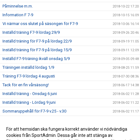
Påminnelse m.m.
2018-10-22 17:20
Information F 7-9
2018-10-15 16:09
Vi närmar oss slutet på säsongen för F7-9
2018-10-06 16:14
Inställd träning F7-9 lördag 29/9
2018-09-26 20:46
Inställd träning för F7-9 på lördag 22/9
2018-09-19 11:05
Inställd träning för F7-9 på lördag 15/9
2018-09-11 12:09
Inställd F7-9 träning ikväll onsdag 5/9
2018-09-05 09:48
Träningen inställd lördag 1/9
2018-08-25 11:59
Träning F7-9 lördag 4 augusti
2018-07-30 08:36
Tack för en fin vårsäsong!
2018-06-17 14:38
Inställd träning - Onsdag 6 juni
2018-06-02 11:28
Inställd träning - Lördag 9 juni
2018-06-02 11:22
Sommaruppehåll för F7-9 v.25 - v.30
2018-06-02 11:17
Nya träningstider från vecka 17 för F7-9
2018-04-19 20:39
Seriepremiären för F9 avklarad
För att hemsidan ska fungera korrekt använder vi nödvändiga
2018-04-16 08:01
cookies från SportAdmin. Dessa går inte att stänga av.
Kalendern uppdaterad med träningstider
2018-04-05 21:23