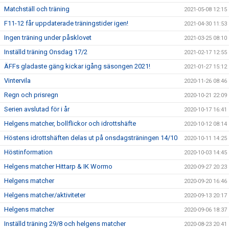
Matchställ och träning
2021-05-08 12:15
F11-12 får uppdaterade träningstider igen!
2021-04-30 11:53
Ingen träning under påsklovet
2021-03-25 08:10
Inställd träning Onsdag 17/2
2021-02-17 12:55
ÄFFs gladaste gäng kickar igång säsongen 2021!
2021-01-27 15:12
Vintervila
2020-11-26 08:46
Regn och prisregn
2020-10-21 22:09
Serien avslutad för i år
2020-10-17 16:41
Helgens matcher, bollflickor och idrottshäfte
2020-10-12 08:14
Höstens idrottshäften delas ut på onsdagsträningen 14/10
2020-10-11 14:25
Höstinformation
2020-10-03 14:45
Helgens matcher Hittarp & IK Wormo
2020-09-27 20:23
Helgens matcher
2020-09-20 16:46
Helgens matcher/aktiviteter
2020-09-13 20:17
Helgens matcher
2020-09-06 18:37
Inställd träning 29/8 och helgens matcher
2020-08-23 20:41