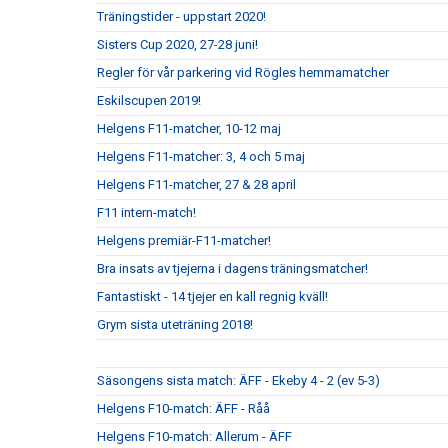
Träningstider - uppstart 2020!
Sisters Cup 2020, 27-28 juni!
Regler för vår parkering vid Rögles hemmamatcher
Eskilscupen 2019!
Helgens F11-matcher, 10-12 maj
Helgens F11-matcher: 3, 4 och 5 maj
Helgens F11-matcher, 27 & 28 april
F11 intern-match!
Helgens premiär-F11-matcher!
Bra insats av tjejerna i dagens träningsmatcher!
Fantastiskt - 14 tjejer en kall regnig kväll!
Grym sista uteträning 2018!
Säsongens sista match: ÄFF - Ekeby 4 - 2 (ev 5-3)
Helgens F10-match: ÄFF - Råå
Helgens F10-match: Allerum - ÄFF