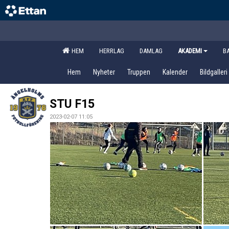
HEM
HERRLAG
DAMLAG
AKADEMI
B
Hem
Nyheter
Truppen
Kalender
Bildgalleri
STU F15
2023-02-07 11:05