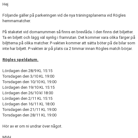
Hej
KONTAKT
Följande gäller på parkeringen vid de nya träningsplanerna vid Rögles
hemmamatcher.
MEDLEMSANMÄLAN
På staketet vid domarrummen så finns en brevlåda. I den finns det biljetter.
Ta en biljett och lägg väl synlig i framrutan. Det kommer vara olika färger på
biljtterna på olika matcher. P-vakten kommer att sätta böter på de bilar som
inte har biljett. P-vakten är på plats ca 2 timmar innan Rögles match börjar.
Rögles speldatum.
Lördagen den 28/9 KL 15:15
Torsdagen den 3/10 KL 19:00
Torsdagen den 10/10 KL 19:00
Lördagen den 19/10 KL 15:15
Lördagen den 26/10 kl 18:00
Lördagen den 2/11 KL 15:15
Lördagen den 16/11 KL 18:00
Torsdagen den 21/11 KL 19:00
Torsdagen den 28/11 KL 19:00
Hör av er om ni undrar över något.
MVH