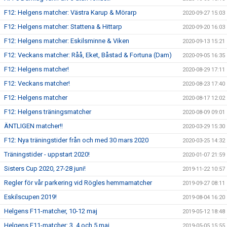
F12: Helgens matcher: Västra Karup & Mörarp
2020-09-27 15:03
F12: Helgens matcher: Stattena & Hittarp
2020-09-20 16:03
F12: Helgens matcher: Eskilsminne & Viken
2020-09-13 15:21
F12: Veckans matcher: Råå, Eket, Båstad & Fortuna (Dam)
2020-09-05 16:35
F12: Helgens matcher!
2020-08-29 17:11
F12: Veckans matcher!
2020-08-23 17:40
F12: Helgens matcher
2020-08-17 12:02
F12: Helgens träningsmatcher
2020-08-09 09:01
ÄNTLIGEN matcher!!
2020-03-29 15:30
F12: Nya träningstider från och med 30 mars 2020
2020-03-25 14:32
Träningstider - uppstart 2020!
2020-01-07 21:59
Sisters Cup 2020, 27-28 juni!
2019-11-22 10:57
Regler för vår parkering vid Rögles hemmamatcher
2019-09-27 08:11
Eskilscupen 2019!
2019-08-04 16:20
Helgens F11-matcher, 10-12 maj
2019-05-12 18:48
Helgens F11-matcher: 3, 4 och 5 maj
2019-05-05 15:55