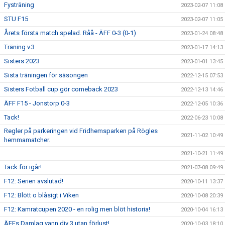
Fysträning
2023-02-07 11:08
STU F15
2023-02-07 11:05
Årets första match spelad. Råå - ÄFF 0-3 (0-1)
2023-01-24 08:48
Träning v.3
2023-01-17 14:13
Sisters 2023
2023-01-01 13:45
Sista träningen för säsongen
2022-12-15 07:53
Sisters Fotball cup gör comeback 2023
2022-12-13 14:46
ÄFF F15 - Jonstorp 0-3
2022-12-05 10:36
Tack!
2022-06-23 10:08
Regler på parkeringen vid Fridhemsparken på Rögles
2021-11-02 10:49
hemmamatcher.
2021-10-21 11:49
Tack för igår!
2021-07-08 09:49
F12: Serien avslutad!
2020-10-11 13:37
F12: Blött o blåsigt i Viken
2020-10-08 20:39
F12: Kamratcupen 2020 - en rolig men blöt historia!
2020-10-04 16:13
ÄFFs Damlag vann div 3 utan förlust!
2020-10-03 18:10