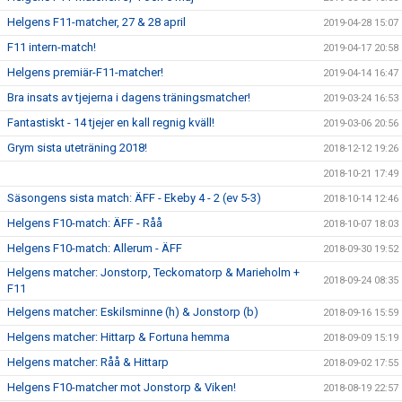
Helgens F11-matcher, 27 & 28 april
2019-04-28 15:07
F11 intern-match!
2019-04-17 20:58
Helgens premiär-F11-matcher!
2019-04-14 16:47
Bra insats av tjejerna i dagens träningsmatcher!
2019-03-24 16:53
Fantastiskt - 14 tjejer en kall regnig kväll!
2019-03-06 20:56
Grym sista uteträning 2018!
2018-12-12 19:26
2018-10-21 17:49
Säsongens sista match: ÄFF - Ekeby 4 - 2 (ev 5-3)
2018-10-14 12:46
Helgens F10-match: ÄFF - Råå
2018-10-07 18:03
Helgens F10-match: Allerum - ÄFF
2018-09-30 19:52
Helgens matcher: Jonstorp, Teckomatorp & Marieholm +
2018-09-24 08:35
F11
Helgens matcher: Eskilsminne (h) & Jonstorp (b)
2018-09-16 15:59
Helgens matcher: Hittarp & Fortuna hemma
2018-09-09 15:19
Helgens matcher: Råå & Hittarp
2018-09-02 17:55
Helgens F10-matcher mot Jonstorp & Viken!
2018-08-19 22:57