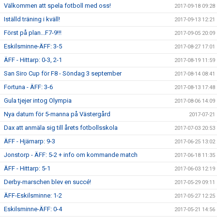
Välkommen att spela fotboll med oss!
2017-09-18 09:28
Iställd träning i kväll!
2017-09-13 12:21
Först på plan...F7-9!!!
2017-09-05 20:09
Eskilsminne-ÄFF: 3-5
2017-08-27 17:01
ÄFF - Hittarp: 0-3, 2-1
2017-08-19 11:59
San Siro Cup för F8 - Söndag 3 september
2017-08-14 08:41
Fortuna - ÄFF: 3-6
2017-08-13 17:48
Gula tjejer intog Olympia
2017-08-06 14:09
Nya datum för 5-manna på Västergård
2017-07-21
Dax att anmäla sig till årets fotbollsskola
2017-07-03 20:53
ÄFF - Hjärnarp: 9-3
2017-06-25 13:02
Jonstorp - ÄFF: 5-2 + info om kommande match
2017-06-18 11:35
ÄFF - Hittarp: 5-1
2017-06-03 12:19
Derby-marschen blev en succé!
2017-05-29 09:11
ÄFF-Eskilsminne: 1-2
2017-05-27 12:25
Eskilsminne-ÄFF: 0-4
2017-05-21 14:56