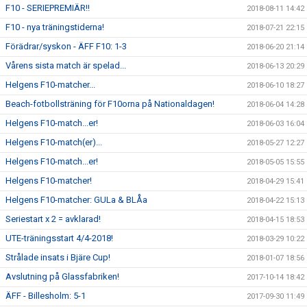
F10 - SERIEPREMIÄR!!
2018-08-11 14:42
F10 - nya träningstiderna!
2018-07-21 22:15
Förädrar/syskon - ÄFF F10: 1-3
2018-06-20 21:14
Vårens sista match är spelad...
2018-06-13 20:29
Helgens F10-matcher...
2018-06-10 18:27
Beach-fotbollsträning för F10orna på Nationaldagen!
2018-06-04 14:28
Helgens F10-match...er!
2018-06-03 16:04
Helgens F10-match(er)...
2018-05-27 12:27
Helgens F10-match...er!
2018-05-05 15:55
Helgens F10-matcher!
2018-04-29 15:41
Helgens F10-matcher: GULa & BLÅa
2018-04-22 15:13
Seriestart x 2 = avklarad!
2018-04-15 18:53
UTE-träningsstart 4/4-2018!
2018-03-29 10:22
Strålade insats i Bjäre Cup!
2018-01-07 18:56
Avslutning på Glassfabriken!
2017-10-14 18:42
ÄFF - Billesholm: 5-1
2017-09-30 11:49