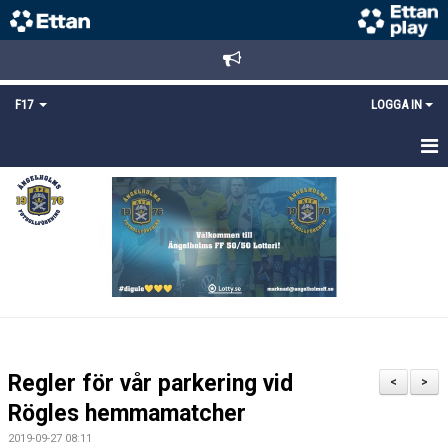
F17
LOGGA IN
HEM
NYHETER
TRUPPEN
KALENDER
BILDGALLERI
Regler för vår parkering vid
<
>
DOKUMENT
Rögles hemmamatcher
2019-09-27 08:11
MATCHER