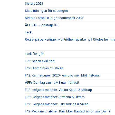
Sisters 2023
Sista träningen för säsongen
Sisters Fotball cup gör comeback 2023
ÄFF F15 - Jonstorp 0-3
Tack!
Regler på parkeringen vid Fridhemsparken på Rögles hemma
Tack för igår!
F12: Serien avslutad!
F12: Blött o blåsigt i Viken
F12: Kamratcupen 2020 - en rolig men blöt historia!
ÄFFs Damlag vann div 3 utan förlust!
F12: Helgens matcher: Västra Karup & Mörarp
F12: Helgens matcher: Stattena & Hittarp
F12: Helgens matcher: Eskilsminne & Viken
F12: Veckans matcher: Råå, Eket, Båstad & Fortuna (Dam)