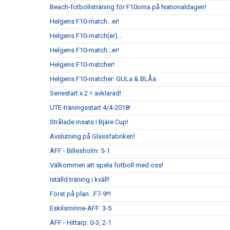
Beach-fotbollsträning för F10orna på Nationaldagen!
Helgens F10-match...er!
Helgens F10-match(er)...
Helgens F10-match...er!
Helgens F10-matcher!
Helgens F10-matcher: GULa & BLÅa
Seriestart x 2 = avklarad!
UTE-träningsstart 4/4-2018!
Strålade insats i Bjäre Cup!
Avslutning på Glassfabriken!
ÄFF - Billesholm: 5-1
Välkommen att spela fotboll med oss!
Iställd träning i kväll!
Först på plan...F7-9!!!
Eskilsminne-ÄFF: 3-5
ÄFF - Hittarp: 0-3, 2-1