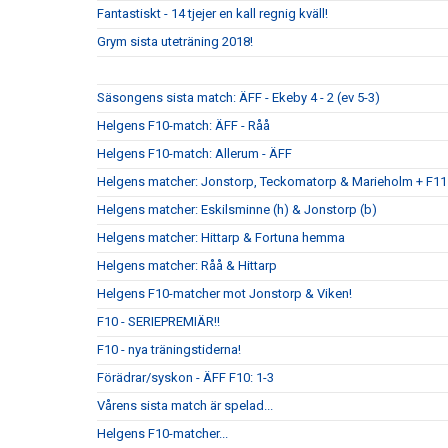
Fantastiskt - 14 tjejer en kall regnig kväll!
Grym sista uteträning 2018!
Säsongens sista match: ÄFF - Ekeby 4 - 2 (ev 5-3)
Helgens F10-match: ÄFF - Råå
Helgens F10-match: Allerum - ÄFF
Helgens matcher: Jonstorp, Teckomatorp & Marieholm + F11
Helgens matcher: Eskilsminne (h) & Jonstorp (b)
Helgens matcher: Hittarp & Fortuna hemma
Helgens matcher: Råå & Hittarp
Helgens F10-matcher mot Jonstorp & Viken!
F10 - SERIEPREMIÄR!!
F10 - nya träningstiderna!
Förädrar/syskon - ÄFF F10: 1-3
Vårens sista match är spelad...
Helgens F10-matcher...