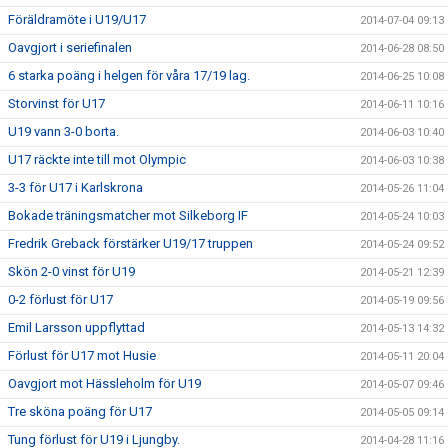
Föräldramöte i U19/U17
2014-07-04 09:13
Oavgjort i seriefinalen
2014-06-28 08:50
6 starka poäng i helgen för våra 17/19 lag.
2014-06-25 10:08
Storvinst för U17
2014-06-11 10:16
U19 vann 3-0 borta.
2014-06-03 10:40
U17 räckte inte till mot Olympic
2014-06-03 10:38
3-3 för U17 i Karlskrona
2014-05-26 11:04
Bokade träningsmatcher mot Silkeborg IF
2014-05-24 10:03
Fredrik Greback förstärker U19/17 truppen
2014-05-24 09:52
Skön 2-0 vinst för U19
2014-05-21 12:39
0-2 förlust för U17
2014-05-19 09:56
Emil Larsson uppflyttad
2014-05-13 14:32
Förlust för U17 mot Husie
2014-05-11 20:04
Oavgjort mot Hässleholm för U19
2014-05-07 09:46
Tre sköna poäng för U17
2014-05-05 09:14
Tung förlust för U19 i Ljungby.
2014-04-28 11:16