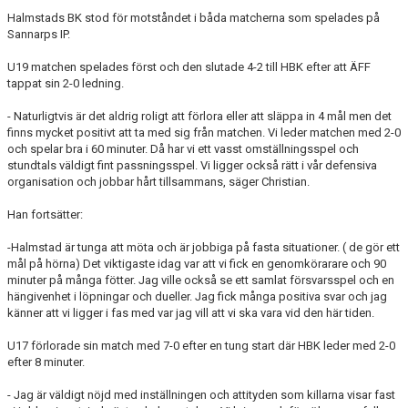
Halmstads BK stod för motståndet i båda matcherna som spelades på
Sannarps IP.
TEORI
U19 matchen spelades först och den slutade 4-2 till HBK efter att ÄFF
tappat sin 2-0 ledning.
- Naturligtvis är det aldrig roligt att förlora eller att släppa in 4 mål men det
finns mycket positivt att ta med sig från matchen. Vi leder matchen med 2-0
och spelar bra i 60 minuter. Då har vi ett vasst omställningsspel och
stundtals väldigt fint passningsspel. Vi ligger också rätt i vår defensiva
organisation och jobbar hårt tillsammans, säger Christian.
Han fortsätter:
-Halmstad är tunga att möta och är jobbiga på fasta situationer. ( de gör ett
mål på hörna) Det viktigaste idag var att vi fick en genomkörarare och 90
minuter på många fötter. Jag ville också se ett samlat försvarsspel och en
hängivenhet i löpningar och dueller. Jag fick många positiva svar och jag
känner att vi ligger i fas med var jag vill att vi ska vara vid den här tiden.
U17 förlorade sin match med 7-0 efter en tung start där HBK leder med 2-0
efter 8 minuter.
- Jag är väldigt nöjd med inställningen och attityden som killarna visar fast