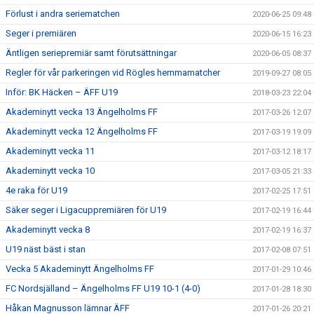
Förlust i andra seriematchen
2020-06-25 09:48
Seger i premiären
2020-06-15 16:23
Äntligen seriepremiär samt förutsättningar
2020-06-05 08:37
Regler för vår parkeringen vid Rögles hemmamatcher
2019-09-27 08:05
Inför: BK Häcken – ÄFF U19
2018-03-23 22:04
Akademinytt vecka 13 Ängelholms FF
2017-03-26 12:07
Akademinytt vecka 12 Ängelholms FF
2017-03-19 19:09
Akademinytt vecka 11
2017-03-12 18:17
Akademinytt vecka 10
2017-03-05 21:33
4e raka för U19
2017-02-25 17:51
Säker seger i Ligacuppremiären för U19
2017-02-19 16:44
Akademinytt vecka 8
2017-02-19 16:37
U19 näst bäst i stan
2017-02-08 07:51
Vecka 5 Akademinytt Ängelholms FF
2017-01-29 10:46
FC Nordsjälland – Ängelholms FF U19 10-1 (4-0)
2017-01-28 18:30
Håkan Magnusson lämnar ÄFF
2017-01-26 20:21