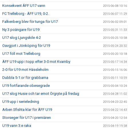
Konsekvent ÄFF U17 vann
2015-06-08 10:16
FC Trelleborg - ÄFF U19, 0-2.
2015-06-07 11:29
Falkenberg blev för tunga för U17
2015-06-02 09:01
Ny 3 poängare för U19
2015-05-31 11:33
U17 slog Ljungskile 4-2
2015-05-25 10:58
Oavgjort i Jönköping för U19
2015-05-24 20:32
U17 föll mot Trelleborg
2015-05-20 10:18
ÄFF U19 upp i topp efter 3-0 mot Kvarnby
2015-05-17 14:34
2-0 för U19 mot Hässleholm
2015-05-15 16:06
Dubbla 5-1:or för grabbarna
2015-05-11 10:59
U19 fortfarande obesegrade
2015-05-04 10:24
U17 slog Husie och tar emot Örgryte på fredag
2015-04-28 11:02
U19 upp i serieledning
2015-04-23 22:45
Arben Sfishta klar för ÄFF U19
2015-04-22 14:43
Storseger för U17 i premiären
2015-04-20 12:54
U19 vann 3:e raka
2015-04-19 19:58