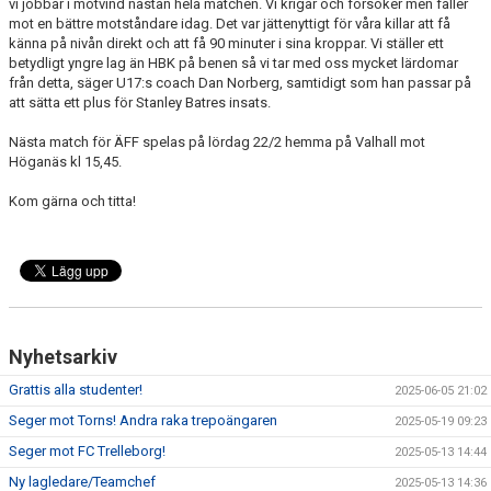
vi jobbar i motvind nästan hela matchen. Vi krigar och försöker men faller
mot en bättre motståndare idag. Det var jättenyttigt för våra killar att få
känna på nivån direkt och att få 90 minuter i sina kroppar. Vi ställer ett
betydligt yngre lag än HBK på benen så vi tar med oss mycket lärdomar
från detta, säger U17:s coach Dan Norberg, samtidigt som han passar på
att sätta ett plus för Stanley Batres insats.
Nästa match för ÄFF spelas på lördag 22/2 hemma på Valhall mot
Höganäs kl 15,45.
Kom gärna och titta!
Nyhetsarkiv
Grattis alla studenter!
2025-06-05 21:02
Seger mot Torns! Andra raka trepoängaren
2025-05-19 09:23
Seger mot FC Trelleborg!
2025-05-13 14:44
Ny lagledare/Teamchef
2025-05-13 14:36