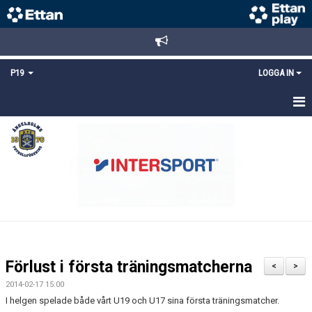
P19
LOGGA IN
HEM
NYHETER
TRUPPEN
KALENDER
MATCHER
Förlust i första träningsmatcherna
<
>
KONTAKT
2014-02-17 15:00
I helgen spelade både vårt U19 och U17 sina första träningsmatcher.
FYS