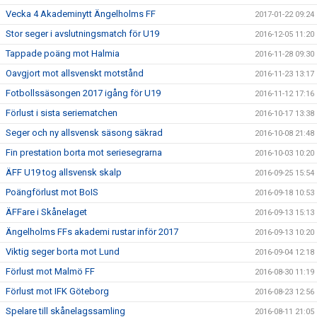
Vecka 4 Akademinytt Ängelholms FF
2017-01-22 09:24
Stor seger i avslutningsmatch för U19
2016-12-05 11:20
Tappade poäng mot Halmia
2016-11-28 09:30
Oavgjort mot allsvenskt motstånd
2016-11-23 13:17
Fotbollssäsongen 2017 igång för U19
2016-11-12 17:16
Förlust i sista seriematchen
2016-10-17 13:38
Seger och ny allsvensk säsong säkrad
2016-10-08 21:48
Fin prestation borta mot seriesegrarna
2016-10-03 10:20
ÄFF U19 tog allsvensk skalp
2016-09-25 15:54
Poängförlust mot BoIS
2016-09-18 10:53
ÄFFare i Skånelaget
2016-09-13 15:13
Ängelholms FFs akademi rustar inför 2017
2016-09-13 10:20
Viktig seger borta mot Lund
2016-09-04 12:18
Förlust mot Malmö FF
2016-08-30 11:19
Förlust mot IFK Göteborg
2016-08-23 12:56
Spelare till skånelagssamling
2016-08-11 21:05