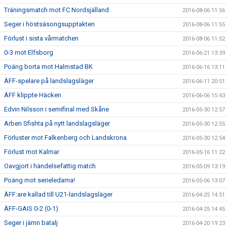
Träningsmatch mot FC Nordsjälland
2016-08-06 11:56
Seger i höstsäsongsupptakten
2016-08-06 11:55
Förlust i sista vårmatchen
2016-08-06 11:52
0-3 mot Elfsborg
2016-06-21 13:39
Poäng borta mot Halmstad BK
2016-06-16 13:11
ÄFF-spelare på landslagsläger
2016-06-11 20:51
ÄFF klippte Häcken
2016-06-06 15:43
Edvin Nilsson i semifinal med Skåne
2016-05-30 12:57
Arben Sfishta på nytt landslagsläger
2016-05-30 12:55
Förluster mot Falkenberg och Landskrona
2016-05-30 12:54
Förlust mot Kalmar
2016-05-16 11:22
Oavgjort i händelsefattig match
2016-05-09 13:19
Poäng mot serieledarna!
2016-05-06 13:07
ÄFF:are kallad till U21-landslagsläger
2016-04-25 14:51
ÄFF-GAIS 0-2 (0-1)
2016-04-25 14:45
Seger i jämn batalj
2016-04-20 19:23