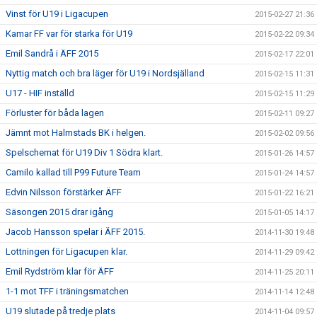
Vinst för U19 i Ligacupen
2015-02-27 21:36
Kamar FF var för starka för U19
2015-02-22 09:34
Emil Sandrå i ÄFF 2015
2015-02-17 22:01
Nyttig match och bra läger för U19 i Nordsjälland
2015-02-15 11:31
U17 - HIF inställd
2015-02-15 11:29
Förluster för båda lagen
2015-02-11 09:27
Jämnt mot Halmstads BK i helgen.
2015-02-02 09:56
Spelschemat för U19 Div 1 Södra klart.
2015-01-26 14:57
Camilo kallad till P99 Future Team
2015-01-24 14:57
Edvin Nilsson förstärker ÄFF
2015-01-22 16:21
Säsongen 2015 drar igång
2015-01-05 14:17
Jacob Hansson spelar i ÄFF 2015.
2014-11-30 19:48
Lottningen för Ligacupen klar.
2014-11-29 09:42
Emil Rydström klar för ÄFF
2014-11-25 20:11
1-1 mot TFF i träningsmatchen
2014-11-14 12:48
U19 slutade på tredje plats
2014-11-04 09:57