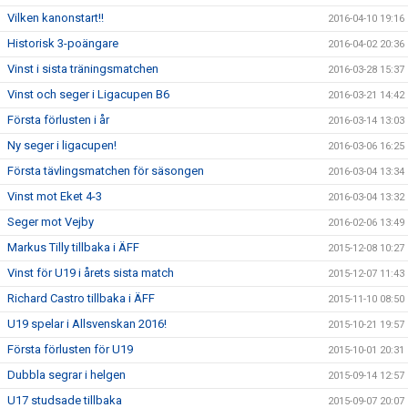
Vilken kanonstart!!
2016-04-10 19:16
Historisk 3-poängare
2016-04-02 20:36
Vinst i sista träningsmatchen
2016-03-28 15:37
Vinst och seger i Ligacupen B6
2016-03-21 14:42
Första förlusten i år
2016-03-14 13:03
Ny seger i ligacupen!
2016-03-06 16:25
Första tävlingsmatchen för säsongen
2016-03-04 13:34
Vinst mot Eket 4-3
2016-03-04 13:32
Seger mot Vejby
2016-02-06 13:49
Markus Tilly tillbaka i ÄFF
2015-12-08 10:27
Vinst för U19 i årets sista match
2015-12-07 11:43
Richard Castro tillbaka i ÄFF
2015-11-10 08:50
U19 spelar i Allsvenskan 2016!
2015-10-21 19:57
Första förlusten för U19
2015-10-01 20:31
Dubbla segrar i helgen
2015-09-14 12:57
U17 studsade tillbaka
2015-09-07 20:07