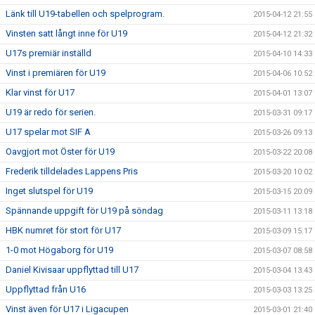
Länk till U19-tabellen och spelprogram.
2015-04-12 21:55
Vinsten satt långt inne för U19
2015-04-12 21:32
U17s premiär inställd
2015-04-10 14:33
Vinst i premiären för U19
2015-04-06 10:52
Klar vinst för U17
2015-04-01 13:07
U19 är redo för serien.
2015-03-31 09:17
U17 spelar mot SIF A
2015-03-26 09:13
Oavgjort mot Öster för U19
2015-03-22 20:08
Frederik tilldelades Lappens Pris
2015-03-20 10:02
Inget slutspel för U19
2015-03-15 20:09
Spännande uppgift för U19 på söndag
2015-03-11 13:18
HBK numret för stort för U17
2015-03-09 15:17
1-0 mot Högaborg för U19
2015-03-07 08:58
Daniel Kivisaar uppflyttad till U17
2015-03-04 13:43
Uppflyttad från U16
2015-03-03 13:25
Vinst även för U17 i Ligacupen
2015-03-01 21:40