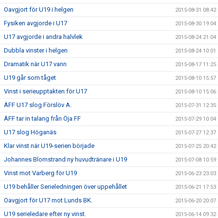
Oavgjort för U19 i helgen
2015-08-31 08:42
Fysiken avgjorde i U17
2015-08-30 19:04
U17 avgjorde i andra halvlek
2015-08-24 21:04
Dubbla vinster i helgen
2015-08-24 10:01
Dramatik när U17 vann
2015-08-17 11:25
U19 går som tåget
2015-08-10 15:57
Vinst i serieupptakten för U17
2015-08-10 15:06
ÄFF U17 slog Förslöv A.
2015-07-31 12:35
ÄFF tar in talang från Öja FF
2015-07-29 10:04
U17 slog Höganäs
2015-07-27 12:37
Klar vinst när U19-serien började
2015-07-25 20:42
Johannes Blomstrand ny huvudtränare i U19
2015-07-08 10:59
Vinst mot Varberg för U19
2015-06-23 23:03
U19 behåller Serieledningen över uppehållet
2015-06-21 17:53
Oavgjort för U17 mot Lunds BK.
2015-06-20 20:07
U19 serieledare efter ny vinst.
2015-06-14 09:32