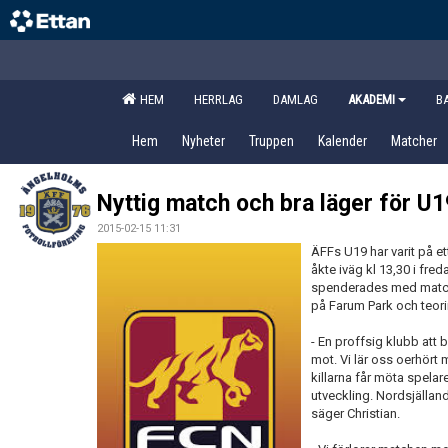
HEM
HERRLAG
DAMLAG
AKADEMI
B
Hem
Nyheter
Truppen
Kalender
Matcher
Nyttig match och bra läger för U1
2015-02-15 11:31
ÄFFs U19 har varit på et
åkte iväg kl 13,30 i fr
spenderades med match 
på Farum Park och teor
- En proffsig klubb att 
mot. Vi lär oss oerhört
killarna får möta spelar
utveckling. Nordsjällan
säger Christian.