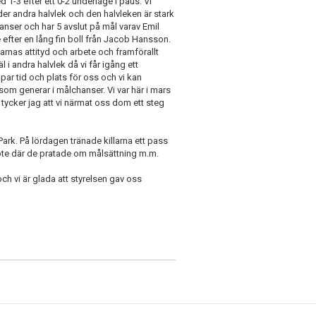
d 1-3 efter ett 0-2 underläge i paus. Vi
r andra halvlek och den halvleken är stark
anser och har 5 avslut på mål varav Emil
ge efter en lång fin boll från Jacob Hansson.
arnas attityd och arbete och framförallt
äl i andra halvlek då vi får igång ett
r tid och plats för oss och vi kan
 som generar i målchanser. Vi var här i mars
ycker jag att vi närmat oss dom ett steg
rk. På lördagen tränade killarna ett pass
öte där de pratade om målsättning m.m.
och vi är glada att styrelsen gav oss