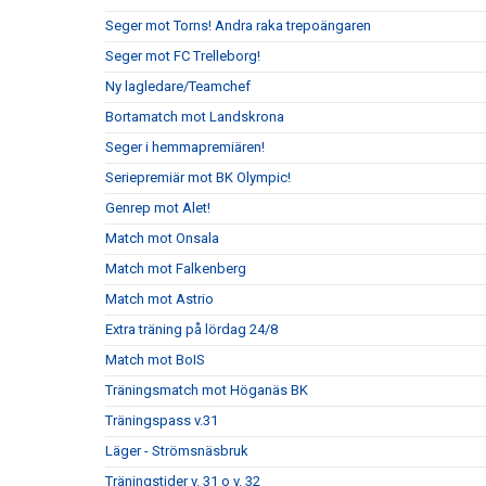
Seger mot Torns! Andra raka trepoängaren
Seger mot FC Trelleborg!
Ny lagledare/Teamchef
Bortamatch mot Landskrona
Seger i hemmapremiären!
Seriepremiär mot BK Olympic!
Genrep mot Alet!
Match mot Onsala
Match mot Falkenberg
Match mot Astrio
Extra träning på lördag 24/8
Match mot BoIS
Träningsmatch mot Höganäs BK
Träningspass v.31
Läger - Strömsnäsbruk
Träningstider v. 31 o v. 32