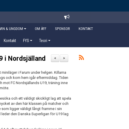
ARN & UNGDOM
OM ÄFF
SPONSOR
KONTAKT
Kontakt
FYS
Teori
9 i Nordsjälland
<
>
t miniläger i Farum under helgen. Killarna
edags och kom hem igår eftermiddag. Tiden
mot FC Nordsjällands U19, träning inne
imöte.
besöka och ett väldigt skickligt lag att spela
 mycket av den här klassen på matcher och
e som ligger väldigt långt framme i sin
d leder den Danska Superligan för U19 lag