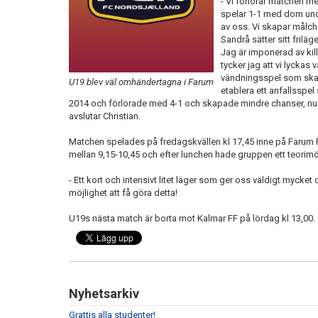
- Vi förlorar matchen me
spelar 1-1 med dom unde
av oss. Vi skapar målch
Sandrå sätter sitt frilä
Jag är imponerad av kill
tycker jag att vi lyckas v
vändningsspel som skapa
U19 blev väl omhändertagna i Farum
etablera ett anfallsspel
2014 och förlorade med 4-1 och skapade mindre chanser, nu t
avslutar Christian.
Matchen spelades på fredagskvällen kl 17,45 inne på Farum Pa
mellan 9,15-10,45 och efter lunchen hade gruppen ett teorim
- Ett kort och intensivt litet läger som ger oss väldigt mycket 
möjlighet att få göra detta!
U19s nästa match är borta mot Kalmar FF på lördag kl 13,00.
Nyhetsarkiv
Grattis alla studenter!