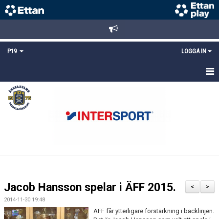
P19
LOGGA IN
HEM
NYHETER
TRUPPEN
KALENDER
MATCHER
Jacob Hansson spelar i ÄFF 2015.
<
>
KONTAKT
2014-11-30 19:48
ÄFF får ytterligare förstärkning i backlinjen.
FYS