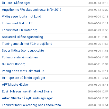
ÄFFare i Skånelaget
2016-09-13 15:13
Ängelholms FFs akademi rustar inför 2017
2016-09-13 10:20
Viktig seger borta mot Lund
2016-09-04 12:18
Förlust mot Malmö FF
2016-08-30 11:19
Förlust mot IFK Göteborg
2016-08-23 12:56
Spelare till skånelagssamling
2016-08-11 21:05
Träningsmatch mot FC Nordsjälland
2016-08-06 11:56
Seger i höstsäsongsupptakten
2016-08-06 11:55
Förlust i sista vårmatchen
2016-08-06 11:52
0-3 mot Elfsborg
2016-06-21 13:39
Poäng borta mot Halmstad BK
2016-06-16 13:11
ÄFF-spelare på landslagsläger
2016-06-11 20:51
ÄFF klippte Häcken
2016-06-06 15:43
Edvin Nilsson i semifinal med Skåne
2016-05-30 12:57
Arben Sfishta på nytt landslagsläger
2016-05-30 12:55
Förluster mot Falkenberg och Landskrona
2016-05-30 12:54