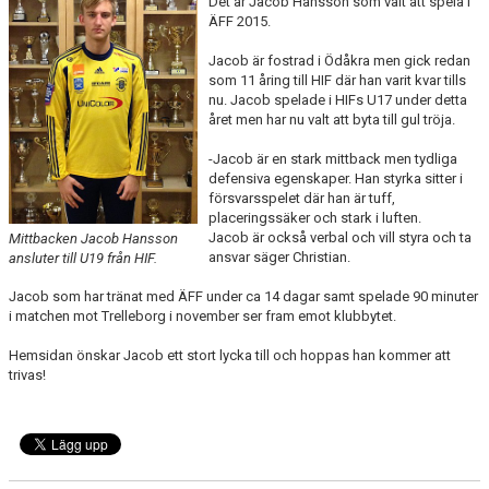
Det är Jacob Hansson som valt att spela i
ÄFF 2015.
TEORI
Jacob är fostrad i Ödåkra men gick redan
som 11 åring till HIF där han varit kvar tills
nu. Jacob spelade i HIFs U17 under detta
året men har nu valt att byta till gul tröja.
-Jacob är en stark mittback men tydliga
defensiva egenskaper. Han styrka sitter i
försvarsspelet där han är tuff,
placeringssäker och stark i luften.
Jacob är också verbal och vill styra och ta
Mittbacken Jacob Hansson
ansvar säger Christian.
ansluter till U19 från HIF.
Jacob som har tränat med ÄFF under ca 14 dagar samt spelade 90 minuter
i matchen mot Trelleborg i november ser fram emot klubbytet.
Hemsidan önskar Jacob ett stort lycka till och hoppas han kommer att
trivas!