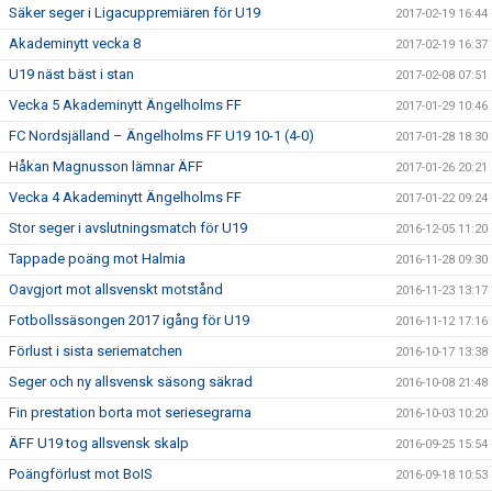
Säker seger i Ligacuppremiären för U19
2017-02-19 16:44
Akademinytt vecka 8
2017-02-19 16:37
U19 näst bäst i stan
2017-02-08 07:51
Vecka 5 Akademinytt Ängelholms FF
2017-01-29 10:46
FC Nordsjälland – Ängelholms FF U19 10-1 (4-0)
2017-01-28 18:30
Håkan Magnusson lämnar ÄFF
2017-01-26 20:21
Vecka 4 Akademinytt Ängelholms FF
2017-01-22 09:24
Stor seger i avslutningsmatch för U19
2016-12-05 11:20
Tappade poäng mot Halmia
2016-11-28 09:30
Oavgjort mot allsvenskt motstånd
2016-11-23 13:17
Fotbollssäsongen 2017 igång för U19
2016-11-12 17:16
Förlust i sista seriematchen
2016-10-17 13:38
Seger och ny allsvensk säsong säkrad
2016-10-08 21:48
Fin prestation borta mot seriesegrarna
2016-10-03 10:20
ÄFF U19 tog allsvensk skalp
2016-09-25 15:54
Poängförlust mot BoIS
2016-09-18 10:53