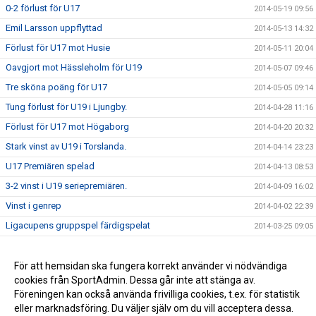
0-2 förlust för U17
2014-05-19 09:56
Emil Larsson uppflyttad
2014-05-13 14:32
Förlust för U17 mot Husie
2014-05-11 20:04
Oavgjort mot Hässleholm för U19
2014-05-07 09:46
Tre sköna poäng för U17
2014-05-05 09:14
Tung förlust för U19 i Ljungby.
2014-04-28 11:16
Förlust för U17 mot Högaborg
2014-04-20 20:32
Stark vinst av U19 i Torslanda.
2014-04-14 23:23
U17 Premiären spelad
2014-04-13 08:53
3-2 vinst i U19 seriepremiären.
2014-04-09 16:02
Vinst i genrep
2014-04-02 22:39
Ligacupens gruppspel färdigspelat
2014-03-25 09:05
Vinst mot Öster
2014-02-26 10:42
Förlust i första träningsmatcherna
För att hemsidan ska fungera korrekt använder vi nödvändiga
2014-02-17 15:00
cookies från SportAdmin. Dessa går inte att stänga av.
Nästa Match
2014-01-26 11:37
Föreningen kan också använda frivilliga cookies, t.ex. för statistik
eller marknadsföring. Du väljer själv om du vill acceptera dessa.