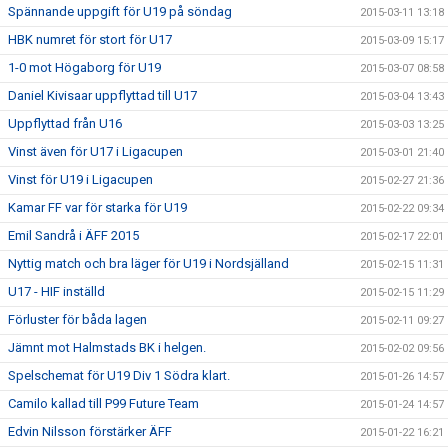
Spännande uppgift för U19 på söndag
2015-03-11 13:18
HBK numret för stort för U17
2015-03-09 15:17
1-0 mot Högaborg för U19
2015-03-07 08:58
Daniel Kivisaar uppflyttad till U17
2015-03-04 13:43
Uppflyttad från U16
2015-03-03 13:25
Vinst även för U17 i Ligacupen
2015-03-01 21:40
Vinst för U19 i Ligacupen
2015-02-27 21:36
Kamar FF var för starka för U19
2015-02-22 09:34
Emil Sandrå i ÄFF 2015
2015-02-17 22:01
Nyttig match och bra läger för U19 i Nordsjälland
2015-02-15 11:31
U17 - HIF inställd
2015-02-15 11:29
Förluster för båda lagen
2015-02-11 09:27
Jämnt mot Halmstads BK i helgen.
2015-02-02 09:56
Spelschemat för U19 Div 1 Södra klart.
2015-01-26 14:57
Camilo kallad till P99 Future Team
2015-01-24 14:57
Edvin Nilsson förstärker ÄFF
2015-01-22 16:21