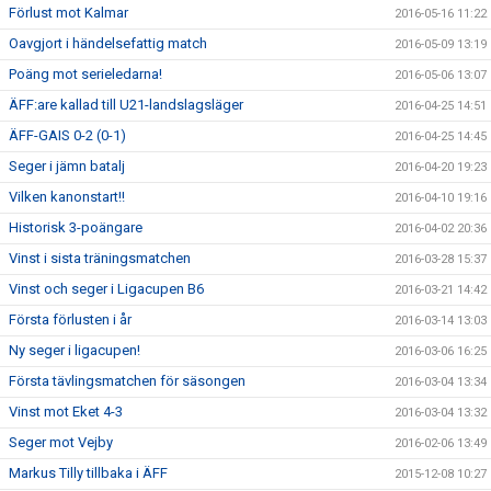
Förlust mot Kalmar
2016-05-16 11:22
Oavgjort i händelsefattig match
2016-05-09 13:19
Poäng mot serieledarna!
2016-05-06 13:07
ÄFF:are kallad till U21-landslagsläger
2016-04-25 14:51
ÄFF-GAIS 0-2 (0-1)
2016-04-25 14:45
Seger i jämn batalj
2016-04-20 19:23
Vilken kanonstart!!
2016-04-10 19:16
Historisk 3-poängare
2016-04-02 20:36
Vinst i sista träningsmatchen
2016-03-28 15:37
Vinst och seger i Ligacupen B6
2016-03-21 14:42
Första förlusten i år
2016-03-14 13:03
Ny seger i ligacupen!
2016-03-06 16:25
Första tävlingsmatchen för säsongen
2016-03-04 13:34
Vinst mot Eket 4-3
2016-03-04 13:32
Seger mot Vejby
2016-02-06 13:49
Markus Tilly tillbaka i ÄFF
2015-12-08 10:27