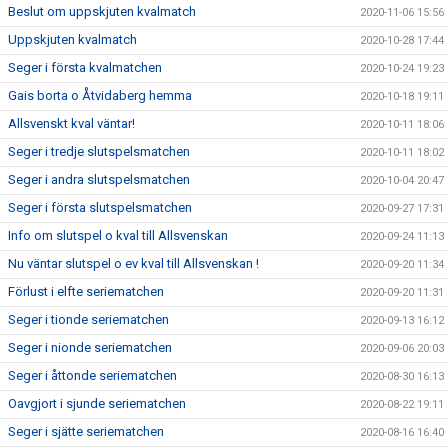
Beslut om uppskjuten kvalmatch
2020-11-06 15:56
Uppskjuten kvalmatch
2020-10-28 17:44
Seger i första kvalmatchen
2020-10-24 19:23
Gais borta o Åtvidaberg hemma
2020-10-18 19:11
Allsvenskt kval väntar!
2020-10-11 18:06
Seger i tredje slutspelsmatchen
2020-10-11 18:02
Seger i andra slutspelsmatchen
2020-10-04 20:47
Seger i första slutspelsmatchen
2020-09-27 17:31
Info om slutspel o kval till Allsvenskan
2020-09-24 11:13
Nu väntar slutspel o ev kval till Allsvenskan !
2020-09-20 11:34
Förlust i elfte seriematchen
2020-09-20 11:31
Seger i tionde seriematchen
2020-09-13 16:12
Seger i nionde seriematchen
2020-09-06 20:03
Seger i åttonde seriematchen
2020-08-30 16:13
Oavgjort i sjunde seriematchen
2020-08-22 19:11
Seger i sjätte seriematchen
2020-08-16 16:40