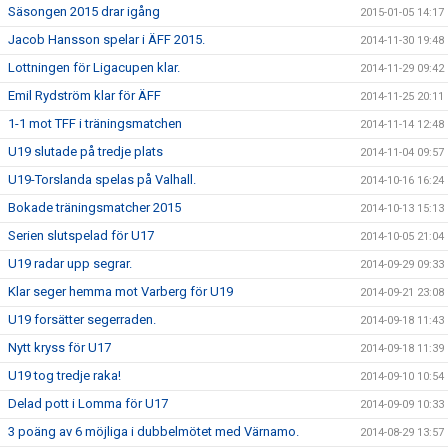
Säsongen 2015 drar igång
2015-01-05 14:17
Jacob Hansson spelar i ÄFF 2015.
2014-11-30 19:48
Lottningen för Ligacupen klar.
2014-11-29 09:42
Emil Rydström klar för ÄFF
2014-11-25 20:11
1-1 mot TFF i träningsmatchen
2014-11-14 12:48
U19 slutade på tredje plats
2014-11-04 09:57
U19-Torslanda spelas på Valhall.
2014-10-16 16:24
Bokade träningsmatcher 2015
2014-10-13 15:13
Serien slutspelad för U17
2014-10-05 21:04
U19 radar upp segrar.
2014-09-29 09:33
Klar seger hemma mot Varberg för U19
2014-09-21 23:08
U19 forsätter segerraden.
2014-09-18 11:43
Nytt kryss för U17
2014-09-18 11:39
U19 tog tredje raka!
2014-09-10 10:54
Delad pott i Lomma för U17
2014-09-09 10:33
3 poäng av 6 möjliga i dubbelmötet med Värnamo.
2014-08-29 13:57