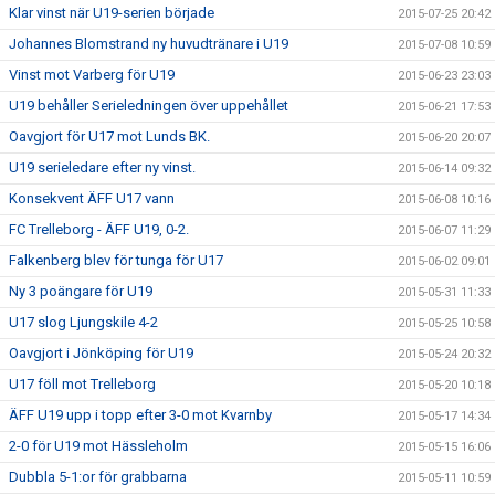
Klar vinst när U19-serien började
2015-07-25 20:42
Johannes Blomstrand ny huvudtränare i U19
2015-07-08 10:59
Vinst mot Varberg för U19
2015-06-23 23:03
U19 behåller Serieledningen över uppehållet
2015-06-21 17:53
Oavgjort för U17 mot Lunds BK.
2015-06-20 20:07
U19 serieledare efter ny vinst.
2015-06-14 09:32
Konsekvent ÄFF U17 vann
2015-06-08 10:16
FC Trelleborg - ÄFF U19, 0-2.
2015-06-07 11:29
Falkenberg blev för tunga för U17
2015-06-02 09:01
Ny 3 poängare för U19
2015-05-31 11:33
U17 slog Ljungskile 4-2
2015-05-25 10:58
Oavgjort i Jönköping för U19
2015-05-24 20:32
U17 föll mot Trelleborg
2015-05-20 10:18
ÄFF U19 upp i topp efter 3-0 mot Kvarnby
2015-05-17 14:34
2-0 för U19 mot Hässleholm
2015-05-15 16:06
Dubbla 5-1:or för grabbarna
2015-05-11 10:59