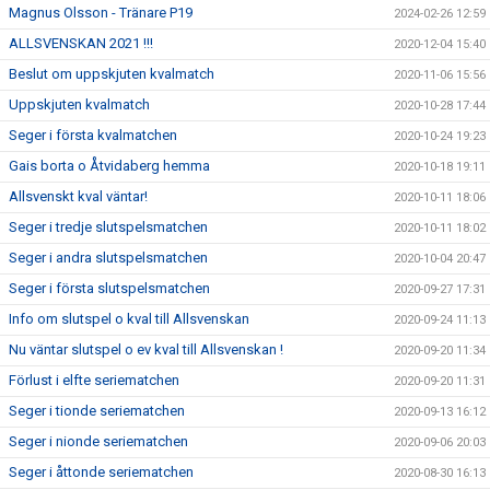
Magnus Olsson - Tränare P19
2024-02-26 12:59
ALLSVENSKAN 2021 !!!
2020-12-04 15:40
Beslut om uppskjuten kvalmatch
2020-11-06 15:56
Uppskjuten kvalmatch
2020-10-28 17:44
Seger i första kvalmatchen
2020-10-24 19:23
Gais borta o Åtvidaberg hemma
2020-10-18 19:11
Allsvenskt kval väntar!
2020-10-11 18:06
Seger i tredje slutspelsmatchen
2020-10-11 18:02
Seger i andra slutspelsmatchen
2020-10-04 20:47
Seger i första slutspelsmatchen
2020-09-27 17:31
Info om slutspel o kval till Allsvenskan
2020-09-24 11:13
Nu väntar slutspel o ev kval till Allsvenskan !
2020-09-20 11:34
Förlust i elfte seriematchen
2020-09-20 11:31
Seger i tionde seriematchen
2020-09-13 16:12
Seger i nionde seriematchen
2020-09-06 20:03
Seger i åttonde seriematchen
2020-08-30 16:13