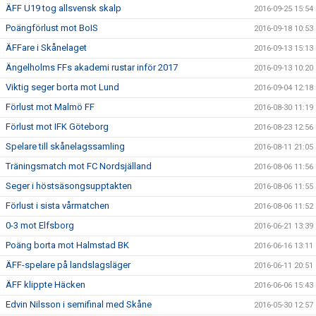
ÄFF U19 tog allsvensk skalp
2016-09-25 15:54
Poängförlust mot BoIS
2016-09-18 10:53
ÄFFare i Skånelaget
2016-09-13 15:13
Ängelholms FFs akademi rustar inför 2017
2016-09-13 10:20
Viktig seger borta mot Lund
2016-09-04 12:18
Förlust mot Malmö FF
2016-08-30 11:19
Förlust mot IFK Göteborg
2016-08-23 12:56
Spelare till skånelagssamling
2016-08-11 21:05
Träningsmatch mot FC Nordsjälland
2016-08-06 11:56
Seger i höstsäsongsupptakten
2016-08-06 11:55
Förlust i sista vårmatchen
2016-08-06 11:52
0-3 mot Elfsborg
2016-06-21 13:39
Poäng borta mot Halmstad BK
2016-06-16 13:11
ÄFF-spelare på landslagsläger
2016-06-11 20:51
ÄFF klippte Häcken
2016-06-06 15:43
Edvin Nilsson i semifinal med Skåne
2016-05-30 12:57