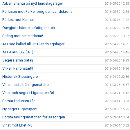
Arben Sfishta på nytt landslagsläger
2016-05-30 12:55
Förluster mot Falkenberg och Landskrona
2016-05-30 12:54
Förlust mot Kalmar
2016-05-16 11:22
Oavgjort i händelsefattig match
2016-05-09 13:19
Poäng mot serieledarna!
2016-05-06 13:07
ÄFF:are kallad till U21-landslagsläger
2016-04-25 14:51
ÄFF-GAIS 0-2 (0-1)
2016-04-25 14:45
Seger i jämn batalj
2016-04-20 19:23
Vilken kanonstart!!
2016-04-10 19:16
Historisk 3-poängare
2016-04-02 20:36
Vinst i sista träningsmatchen
2016-03-28 15:37
Vinst och seger i Ligacupen B6
2016-03-21 14:42
Första förlusten i år
2016-03-14 13:03
Ny seger i ligacupen!
2016-03-06 16:25
Första tävlingsmatchen för säsongen
2016-03-04 13:34
Vinst mot Eket 4-3
2016-03-04 13:32