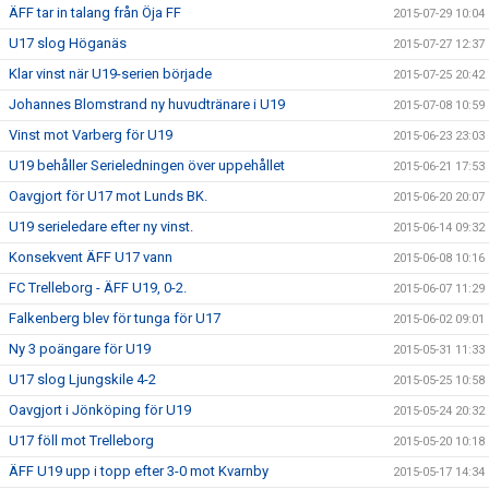
ÄFF tar in talang från Öja FF
2015-07-29 10:04
U17 slog Höganäs
2015-07-27 12:37
Klar vinst när U19-serien började
2015-07-25 20:42
Johannes Blomstrand ny huvudtränare i U19
2015-07-08 10:59
Vinst mot Varberg för U19
2015-06-23 23:03
U19 behåller Serieledningen över uppehållet
2015-06-21 17:53
Oavgjort för U17 mot Lunds BK.
2015-06-20 20:07
U19 serieledare efter ny vinst.
2015-06-14 09:32
Konsekvent ÄFF U17 vann
2015-06-08 10:16
FC Trelleborg - ÄFF U19, 0-2.
2015-06-07 11:29
Falkenberg blev för tunga för U17
2015-06-02 09:01
Ny 3 poängare för U19
2015-05-31 11:33
U17 slog Ljungskile 4-2
2015-05-25 10:58
Oavgjort i Jönköping för U19
2015-05-24 20:32
U17 föll mot Trelleborg
2015-05-20 10:18
ÄFF U19 upp i topp efter 3-0 mot Kvarnby
2015-05-17 14:34