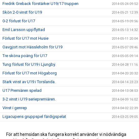
Fredrik Greback förstärker U19/17 truppen
2014-05-24 09:52
Skön 2-0 vinst för U19
2014-05-21 12:39
0-2 förlust för U17
2014-05-19 09:56
Emil Larsson uppflyttad
2014-05-13 14:32
Förlust för U17 mot Husie
2014-05-11 20:04
Oavgjort mot Hässleholm för U19
2014-05-07 09:46
Tre sköna poäng för U17
2014-05-05 09:14
Tung förlust för U19 i Ljungby.
2014-04-28 11:16
Förlust för U17 mot Högaborg
2014-04-20 20:32
Stark vinst av U19 i Torslanda.
2014-04-14 23:23
U17 Premiären spelad
2014-04-13 08:53
3-2 vinst i U19 seriepremiären.
2014-04-09 16:02
Vinst i genrep
2014-04-02 22:39
Ligacupens gruppspel färdigspelat
2014-03-25 09:05
Vinst mot Öster
2014-02-26 10:42
Förlust i första träningsmatcherna
För att hemsidan ska fungera korrekt använder vi nödvändiga
2014-02-17 15:00