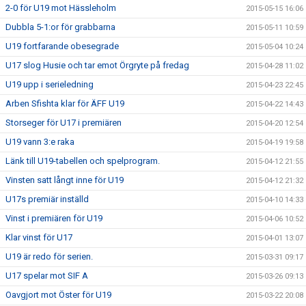
2-0 för U19 mot Hässleholm
2015-05-15 16:06
Dubbla 5-1:or för grabbarna
2015-05-11 10:59
U19 fortfarande obesegrade
2015-05-04 10:24
U17 slog Husie och tar emot Örgryte på fredag
2015-04-28 11:02
U19 upp i serieledning
2015-04-23 22:45
Arben Sfishta klar för ÄFF U19
2015-04-22 14:43
Storseger för U17 i premiären
2015-04-20 12:54
U19 vann 3:e raka
2015-04-19 19:58
Länk till U19-tabellen och spelprogram.
2015-04-12 21:55
Vinsten satt långt inne för U19
2015-04-12 21:32
U17s premiär inställd
2015-04-10 14:33
Vinst i premiären för U19
2015-04-06 10:52
Klar vinst för U17
2015-04-01 13:07
U19 är redo för serien.
2015-03-31 09:17
U17 spelar mot SIF A
2015-03-26 09:13
Oavgjort mot Öster för U19
2015-03-22 20:08