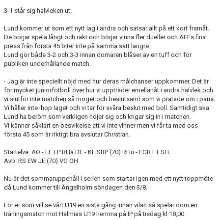
3-1 står sig halvleken ut.
Lund kommer ut som ett nytt lag i andra och satsar allt på ett kort framåt.
De börjar spela långt och rakt och börjar vinna fler dueller och ÄFFs fina
press från första 45 biter inte på samma sätt längre.
Lund gör både 3-2 och 3-3 innan domaren blåser av en tuff och för
publiken underhållande match.
- Jag är inte speciellt nöjd med hur deras målchanser uppkommer. Det är
för mycket juniorfotboll över hur vi uppträder emellanåt i andra halvlek och
vi slutför inte matchen så moget och beslutsamt som vi pratade om i paus.
Vi håller inte ihop laget och vi tar för svåra beslut med boll. Samtidigt ska
Lund ha beröm som verkligen höjer sig och krigar sig in i matchen.
Vi känner såklart en besvikelse att vi inte vinner men vi får ta med oss
första 45 som är riktigt bra avslutar Christian.
Startelva: AO - LF EP RHä DE - KF SBP (70) RHu - FGR FT SH.
Avb: RS EW JE (70) VG OH
Nu är det sommaruppehåll i serien som startar igen med ett nytt toppmöte
då Lund kommer till Ängelholm söndagen den 3/8.
För er som vill se vårt U19 en sista gång innan vilan så spelar dom en
träningsmatch mot Halmias U19 hemma på IP på tisdag kl 18,00.