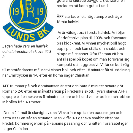
götaland slutade oavgjort, 3-3. Matchen
spelades på konstgräs i Lund.
TEORI
ÄFF startade i ett högt tempo och äger
första halvlek.
-Vi är väldigt bra i första halvlek. Vi följer
vår defensiva plan till 100% och försvarar
oss klockrent. Vi vinner mycket boll högt
Lagen hade vars en halvlek
upp i plan och kan ställa om snabbt och
och slutresultatet skrevs till 3-
skapa målchanser. Ofta får man ett bra
3.
anfallsspel på köpet om man försvarar sig
kompakt och aggressivt. Vi får en kort väg
till motståndarens mål när vi vinner boll och efter 18 minuter får vi utdelning
när Emil trycker in 1-0 efter en hörna säger Christian.
ÄFF trummar på och dominansen är stor och bara 5 minuter senare gör
Romario 2-0 efter en målvaktsretur på Frederiks skott. Tyvärr slarvar ÄFF i
uppspelet i en sekvens 5 minuter senare och Lund vinner bollen och lobbar
in bollen från 40 meter.
-Deras 2-1 mål är slarvigt av oss. Vi ska inte spela den passningen och
sätta oss i en sådan situation. Men vi får 3-1 ganska snabbt efter när
Fredrik kommer igenom på Fabians passning och vi sitter i förarsätet igen
säger Christian.