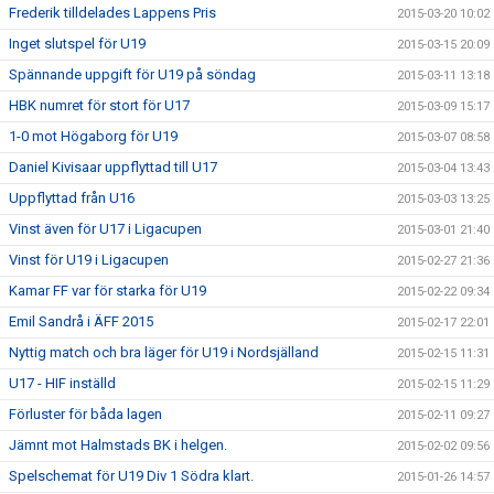
Frederik tilldelades Lappens Pris
2015-03-20 10:02
Inget slutspel för U19
2015-03-15 20:09
Spännande uppgift för U19 på söndag
2015-03-11 13:18
HBK numret för stort för U17
2015-03-09 15:17
1-0 mot Högaborg för U19
2015-03-07 08:58
Daniel Kivisaar uppflyttad till U17
2015-03-04 13:43
Uppflyttad från U16
2015-03-03 13:25
Vinst även för U17 i Ligacupen
2015-03-01 21:40
Vinst för U19 i Ligacupen
2015-02-27 21:36
Kamar FF var för starka för U19
2015-02-22 09:34
Emil Sandrå i ÄFF 2015
2015-02-17 22:01
Nyttig match och bra läger för U19 i Nordsjälland
2015-02-15 11:31
U17 - HIF inställd
2015-02-15 11:29
Förluster för båda lagen
2015-02-11 09:27
Jämnt mot Halmstads BK i helgen.
2015-02-02 09:56
Spelschemat för U19 Div 1 Södra klart.
2015-01-26 14:57