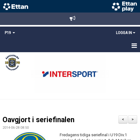
P19
LOGGA IN
HEM
NYHETER
TRUPPEN
KALENDER
MATCHER
Oavgjort i seriefinalen
<
>
KONTAKT
2014-06-28 08:50
Fredagens tidiga seriefinal i U19 Div.1
FYS