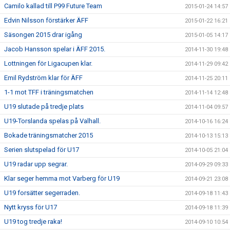
Camilo kallad till P99 Future Team
2015-01-24 14:57
Edvin Nilsson förstärker ÄFF
2015-01-22 16:21
Säsongen 2015 drar igång
2015-01-05 14:17
Jacob Hansson spelar i ÄFF 2015.
2014-11-30 19:48
Lottningen för Ligacupen klar.
2014-11-29 09:42
Emil Rydström klar för ÄFF
2014-11-25 20:11
1-1 mot TFF i träningsmatchen
2014-11-14 12:48
U19 slutade på tredje plats
2014-11-04 09:57
U19-Torslanda spelas på Valhall.
2014-10-16 16:24
Bokade träningsmatcher 2015
2014-10-13 15:13
Serien slutspelad för U17
2014-10-05 21:04
U19 radar upp segrar.
2014-09-29 09:33
Klar seger hemma mot Varberg för U19
2014-09-21 23:08
U19 forsätter segerraden.
2014-09-18 11:43
Nytt kryss för U17
2014-09-18 11:39
U19 tog tredje raka!
2014-09-10 10:54