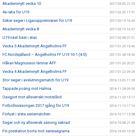
Akademinytt vecka 10
2017-03-05 21:33
4e raka för U19
2017-02-25 17:51
Säker seger i Ligacuppremiären för U19
2017-02-19 16:44
Akademinytt vecka 8
2017-02-19 16:37
U19 näst bäst i stan
2017-02-08 07:51
Vecka 5 Akademinytt Ängelholms FF
2017-01-29 10:46
FC Nordsjälland – Ängelholms FF U19 10-1 (4-0)
2017-01-28 18:30
Håkan Magnusson lämnar ÄFF
2017-01-26 20:21
Vecka 4 Akademinytt Ängelholms FF
2017-01-22 09:24
Stor seger i avslutningsmatch för U19
2016-12-05 11:20
Tappade poäng mot Halmia
2016-11-28 09:30
Oavgjort mot allsvenskt motstånd
2016-11-23 13:17
Fotbollssäsongen 2017 igång för U19
2016-11-12 17:16
Förlust i sista seriematchen
2016-10-17 13:38
Seger och ny allsvensk säsong säkrad
2016-10-08 21:48
Fin prestation borta mot seriesegrarna
2016-10-03 10:20