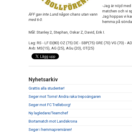
-Jag är nöjd med 
matchen och vi spr
ÄFF gav inte Lund någon chans utan vann
Jag hoppas vi kan
med 6-0.
hemma på söndag a
Mål: Stanley 2, Stephan, Oskar Z, David, Erik I.
Lag: RS - LF EI(80) OZ (75) DE - SBP(75) GRE (70) VG (70) - 
Avb: MS(15), AG (25), AGu (20), OT(25)
Nyhetsarkiv
Grattis alla studenter!
Seger mot Torns! Andra raka trepoängaren
Seger mot FC Trelleborg!
Ny lagledare/Teamchef
Bortamatch mot Landskrona
Seger i hemmapremiären!