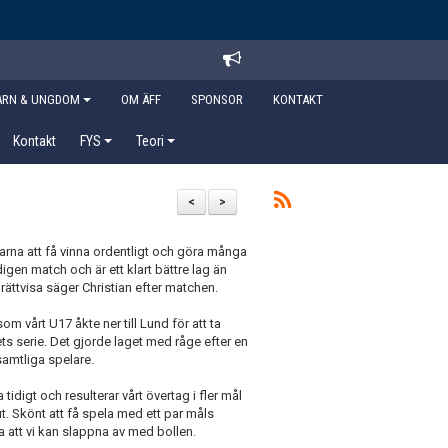
ARN & UNGDOM
OM ÄFF
SPONSOR
KONTAKT
Kontakt
FYS
Teori
<
>
barna att få vinna ordentligt och göra många
igen match och är ett klart bättre lag än
 rättvisa säger Christian efter matchen.
som vårt U17 åkte ner till Lund för att ta
ets serie. Det gjorde laget med råge efter en
samtliga spelare.
 tidigt och resulterar vårt övertag i fler mål
ut. Skönt att få spela med ett par måls
 att vi kan slappna av med bollen.