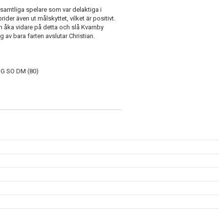
samtliga spelare som var delaktiga i
ider även ut målskyttet, vilket är positivt.
 åka vidare på detta och slå Kvarnby
v bara farten avslutar Christian.
ADG SO DM (80)