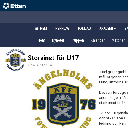
HEM
HERRLAG
DAMLAG
AKADEMI
B
Hem
Nyheter
Truppen
Kalender
Matcher
Storvinst för U17
2014-06-11 10:16
-Härligt för grab
mål. Vi gör en ged
Lund, siffrorna är
Det var i lördags 
andra segern i år
stark insats från 
-Vi gör 1-0 ganska
och vi kan spela 
ledning och känna