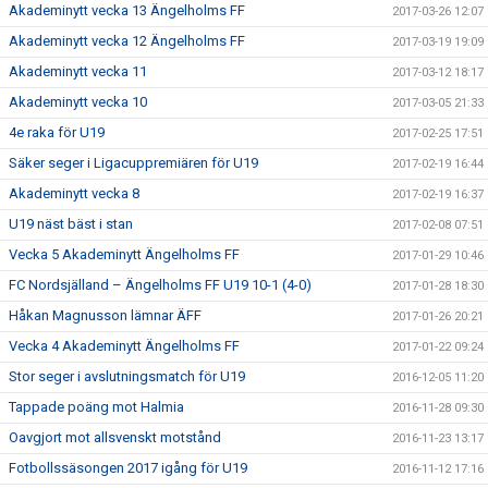
Akademinytt vecka 13 Ängelholms FF
2017-03-26 12:07
Akademinytt vecka 12 Ängelholms FF
2017-03-19 19:09
Akademinytt vecka 11
2017-03-12 18:17
Akademinytt vecka 10
2017-03-05 21:33
4e raka för U19
2017-02-25 17:51
Säker seger i Ligacuppremiären för U19
2017-02-19 16:44
Akademinytt vecka 8
2017-02-19 16:37
U19 näst bäst i stan
2017-02-08 07:51
Vecka 5 Akademinytt Ängelholms FF
2017-01-29 10:46
FC Nordsjälland – Ängelholms FF U19 10-1 (4-0)
2017-01-28 18:30
Håkan Magnusson lämnar ÄFF
2017-01-26 20:21
Vecka 4 Akademinytt Ängelholms FF
2017-01-22 09:24
Stor seger i avslutningsmatch för U19
2016-12-05 11:20
Tappade poäng mot Halmia
2016-11-28 09:30
Oavgjort mot allsvenskt motstånd
2016-11-23 13:17
Fotbollssäsongen 2017 igång för U19
2016-11-12 17:16