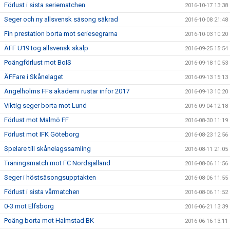
Förlust i sista seriematchen
2016-10-17 13:38
Seger och ny allsvensk säsong säkrad
2016-10-08 21:48
Fin prestation borta mot seriesegrarna
2016-10-03 10:20
ÄFF U19 tog allsvensk skalp
2016-09-25 15:54
Poängförlust mot BoIS
2016-09-18 10:53
ÄFFare i Skånelaget
2016-09-13 15:13
Ängelholms FFs akademi rustar inför 2017
2016-09-13 10:20
Viktig seger borta mot Lund
2016-09-04 12:18
Förlust mot Malmö FF
2016-08-30 11:19
Förlust mot IFK Göteborg
2016-08-23 12:56
Spelare till skånelagssamling
2016-08-11 21:05
Träningsmatch mot FC Nordsjälland
2016-08-06 11:56
Seger i höstsäsongsupptakten
2016-08-06 11:55
Förlust i sista vårmatchen
2016-08-06 11:52
0-3 mot Elfsborg
2016-06-21 13:39
Poäng borta mot Halmstad BK
2016-06-16 13:11