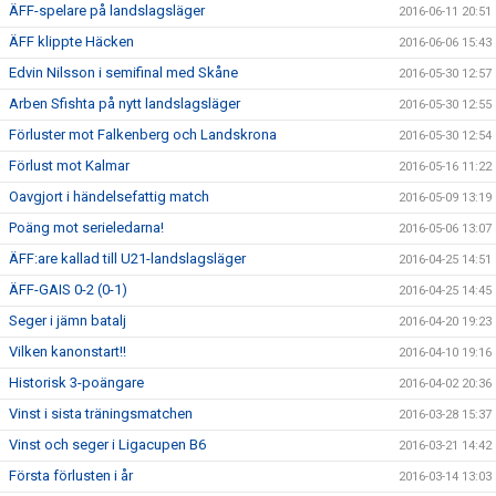
ÄFF-spelare på landslagsläger
2016-06-11 20:51
ÄFF klippte Häcken
2016-06-06 15:43
Edvin Nilsson i semifinal med Skåne
2016-05-30 12:57
Arben Sfishta på nytt landslagsläger
2016-05-30 12:55
Förluster mot Falkenberg och Landskrona
2016-05-30 12:54
Förlust mot Kalmar
2016-05-16 11:22
Oavgjort i händelsefattig match
2016-05-09 13:19
Poäng mot serieledarna!
2016-05-06 13:07
ÄFF:are kallad till U21-landslagsläger
2016-04-25 14:51
ÄFF-GAIS 0-2 (0-1)
2016-04-25 14:45
Seger i jämn batalj
2016-04-20 19:23
Vilken kanonstart!!
2016-04-10 19:16
Historisk 3-poängare
2016-04-02 20:36
Vinst i sista träningsmatchen
2016-03-28 15:37
Vinst och seger i Ligacupen B6
2016-03-21 14:42
Första förlusten i år
2016-03-14 13:03