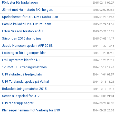
Förluster för båda lagen
2015-02-11 09:27
Jämnt mot Halmstads BK i helgen.
2015-02-02 09:56
Spelschemat för U19 Div 1 Södra klart.
2015-01-26 14:57
Camilo kallad till P99 Future Team
2015-01-24 14:57
Edvin Nilsson förstärker ÄFF
2015-01-22 16:21
Säsongen 2015 drar igång
2015-01-05 14:17
Jacob Hansson spelar i ÄFF 2015.
2014-11-30 19:48
Lottningen för Ligacupen klar.
2014-11-29 09:42
Emil Rydström klar för ÄFF
2014-11-25 20:11
1-1 mot TFF i träningsmatchen
2014-11-14 12:48
U19 slutade på tredje plats
2014-11-04 09:57
U19-Torslanda spelas på Valhall.
2014-10-16 16:24
Bokade träningsmatcher 2015
2014-10-13 15:13
Serien slutspelad för U17
2014-10-05 21:04
U19 radar upp segrar.
2014-09-29 09:33
Klar seger hemma mot Varberg för U19
2014-09-21 23:08