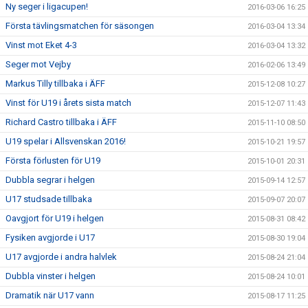
Ny seger i ligacupen!
2016-03-06 16:25
Första tävlingsmatchen för säsongen
2016-03-04 13:34
Vinst mot Eket 4-3
2016-03-04 13:32
Seger mot Vejby
2016-02-06 13:49
Markus Tilly tillbaka i ÄFF
2015-12-08 10:27
Vinst för U19 i årets sista match
2015-12-07 11:43
Richard Castro tillbaka i ÄFF
2015-11-10 08:50
U19 spelar i Allsvenskan 2016!
2015-10-21 19:57
Första förlusten för U19
2015-10-01 20:31
Dubbla segrar i helgen
2015-09-14 12:57
U17 studsade tillbaka
2015-09-07 20:07
Oavgjort för U19 i helgen
2015-08-31 08:42
Fysiken avgjorde i U17
2015-08-30 19:04
U17 avgjorde i andra halvlek
2015-08-24 21:04
Dubbla vinster i helgen
2015-08-24 10:01
Dramatik när U17 vann
2015-08-17 11:25