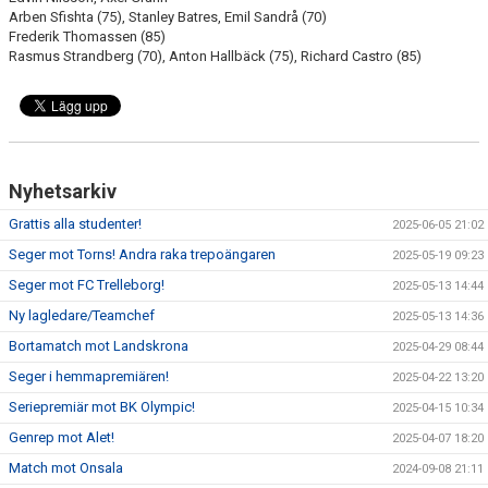
Arben Sfishta (75), Stanley Batres, Emil Sandrå (70)
Frederik Thomassen (85)
Rasmus Strandberg (70), Anton Hallbäck (75), Richard Castro (85)
Nyhetsarkiv
Grattis alla studenter!
2025-06-05 21:02
Seger mot Torns! Andra raka trepoängaren
2025-05-19 09:23
Seger mot FC Trelleborg!
2025-05-13 14:44
Ny lagledare/Teamchef
2025-05-13 14:36
Bortamatch mot Landskrona
2025-04-29 08:44
Seger i hemmapremiären!
2025-04-22 13:20
Seriepremiär mot BK Olympic!
2025-04-15 10:34
Genrep mot Alet!
2025-04-07 18:20
Match mot Onsala
2024-09-08 21:11