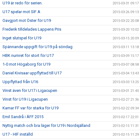
U19 är redo för serien.
2015-03-31 09:17
U17 spelar mot SIF A
2015-03-26 09:13
Oavgjort mot Öster för U19
2015-03-22 20:08
Frederik tilldelades Lappens Pris
2015-03-20 10:02
Inget slutspel för U19
2015-03-15 20:09
Spännande uppgift för U19 på söndag
2015-03-11 13:18
HBK numret för stort för U17
2015-03-09 15:17
1-0 mot Högaborg för U19
2015-03-07 08:58
Daniel Kivisaar uppflyttad till U17
2015-03-04 13:43
Uppflyttad från U16
2015-03-03 13:25
Vinst även för U17 i Ligacupen
2015-03-01 21:40
Vinst för U19 i Ligacupen
2015-02-27 21:36
Kamar FF var för starka för U19
2015-02-22 09:34
Emil Sandrå i ÄFF 2015
2015-02-17 22:01
Nyttig match och bra läger för U19 i Nordsjälland
2015-02-15 11:31
U17 - HIF inställd
2015-02-15 11:29