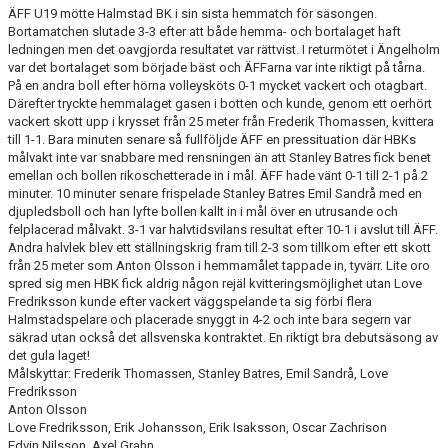
ÄFF U19 mötte Halmstad BK i sin sista hemmatch för säsongen.
Bortamatchen slutade 3-3 efter att både hemma- och bortalaget haft
TEORI
ledningen men det oavgjorda resultatet var rättvist. I returmötet i Ängelholm
var det bortalaget som började bäst och ÄFFarna var inte riktigt på tårna.
På en andra boll efter hörna volleysköts 0-1 mycket vackert och otagbart.
Därefter tryckte hemmalaget gasen i botten och kunde, genom ett oerhört
vackert skott upp i krysset från 25 meter från Frederik Thomassen, kvittera
till 1-1. Bara minuten senare så fullföljde ÄFF en pressituation där HBKs
målvakt inte var snabbare med rensningen än att Stanley Batres fick benet
emellan och bollen rikoschetterade in i mål. ÄFF hade vänt 0-1 till 2-1 på 2
minuter. 10 minuter senare frispelade Stanley Batres Emil Sandrå med en
djupledsboll och han lyfte bollen kallt in i mål över en utrusande och
felplacerad målvakt. 3-1 var halvtidsvilans resultat efter 10-1 i avslut till ÄFF.
Andra halvlek blev ett ställningskrig fram till 2-3 som tillkom efter ett skott
från 25 meter som Anton Olsson i hemmamålet tappade in, tyvärr. Lite oro
spred sig men HBK fick aldrig någon rejäl kvitteringsmöjlighet utan Love
Fredriksson kunde efter vackert väggspelande ta sig förbi flera
Halmstadspelare och placerade snyggt in 4-2 och inte bara segern var
säkrad utan också det allsvenska kontraktet. En riktigt bra debutsäsong av
det gula laget!
Målskyttar: Frederik Thomassen, Stanley Batres, Emil Sandrå, Love
Fredriksson
Anton Olsson
Love Fredriksson, Erik Johansson, Erik Isaksson, Oscar Zachrison
Edvin Nilsson, Axel Grahn