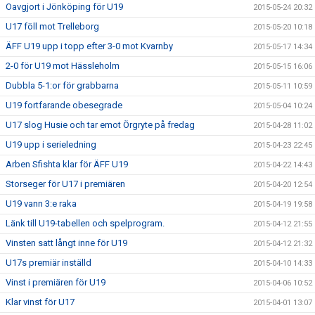
Oavgjort i Jönköping för U19
2015-05-24 20:32
U17 föll mot Trelleborg
2015-05-20 10:18
ÄFF U19 upp i topp efter 3-0 mot Kvarnby
2015-05-17 14:34
2-0 för U19 mot Hässleholm
2015-05-15 16:06
Dubbla 5-1:or för grabbarna
2015-05-11 10:59
U19 fortfarande obesegrade
2015-05-04 10:24
U17 slog Husie och tar emot Örgryte på fredag
2015-04-28 11:02
U19 upp i serieledning
2015-04-23 22:45
Arben Sfishta klar för ÄFF U19
2015-04-22 14:43
Storseger för U17 i premiären
2015-04-20 12:54
U19 vann 3:e raka
2015-04-19 19:58
Länk till U19-tabellen och spelprogram.
2015-04-12 21:55
Vinsten satt långt inne för U19
2015-04-12 21:32
U17s premiär inställd
2015-04-10 14:33
Vinst i premiären för U19
2015-04-06 10:52
Klar vinst för U17
2015-04-01 13:07