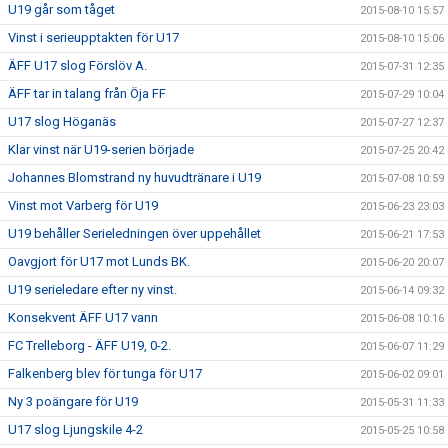
U19 går som tåget
2015-08-10 15:57
Vinst i serieupptakten för U17
2015-08-10 15:06
ÄFF U17 slog Förslöv A.
2015-07-31 12:35
ÄFF tar in talang från Öja FF
2015-07-29 10:04
U17 slog Höganäs
2015-07-27 12:37
Klar vinst när U19-serien började
2015-07-25 20:42
Johannes Blomstrand ny huvudtränare i U19
2015-07-08 10:59
Vinst mot Varberg för U19
2015-06-23 23:03
U19 behåller Serieledningen över uppehållet
2015-06-21 17:53
Oavgjort för U17 mot Lunds BK.
2015-06-20 20:07
U19 serieledare efter ny vinst.
2015-06-14 09:32
Konsekvent ÄFF U17 vann
2015-06-08 10:16
FC Trelleborg - ÄFF U19, 0-2.
2015-06-07 11:29
Falkenberg blev för tunga för U17
2015-06-02 09:01
Ny 3 poängare för U19
2015-05-31 11:33
U17 slog Ljungskile 4-2
2015-05-25 10:58