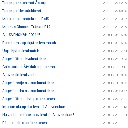
Träningsmatch mot Åstorp
2024-02-27 22:09
Träningstider påsklovet
2024-02-27 08:35
Match mot Landskrona BoIS
2024-02-26 13:07
Magnus Olsson - Tränare P19
2024-02-26 12:59
ALLSVENSKAN 2021 !!!
2020-12-04 15:40
Beslut om uppskjuten kvalmatch
2020-11-06 15:56
Uppskjuten kvalmatch
2020-10-28 17:44
Seger i första kvalmatchen
2020-10-24 19:23
Gais borta o Åtvidaberg hemma
2020-10-18 19:11
Allsvenskt kval väntar!
2020-10-11 18:06
Seger i tredje slutspelsmatchen
2020-10-11 18:02
Seger i andra slutspelsmatchen
2020-10-04 20:47
Seger i första slutspelsmatchen
2020-09-27 17:31
Info om slutspel o kval till Allsvenskan
2020-09-24 11:13
Nu väntar slutspel o ev kval till Allsvenskan !
2020-09-20 11:34
Förlust i elfte seriematchen
2020-09-20 11:31