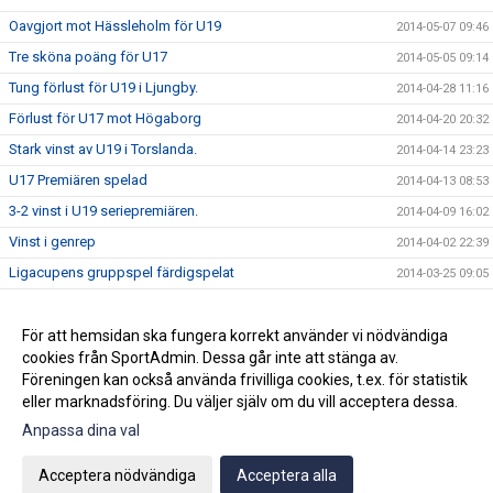
Oavgjort mot Hässleholm för U19
2014-05-07 09:46
Tre sköna poäng för U17
2014-05-05 09:14
Tung förlust för U19 i Ljungby.
2014-04-28 11:16
Förlust för U17 mot Högaborg
2014-04-20 20:32
Stark vinst av U19 i Torslanda.
2014-04-14 23:23
U17 Premiären spelad
2014-04-13 08:53
3-2 vinst i U19 seriepremiären.
2014-04-09 16:02
Vinst i genrep
2014-04-02 22:39
Ligacupens gruppspel färdigspelat
2014-03-25 09:05
Vinst mot Öster
2014-02-26 10:42
Förlust i första träningsmatcherna
För att hemsidan ska fungera korrekt använder vi nödvändiga
2014-02-17 15:00
cookies från SportAdmin. Dessa går inte att stänga av.
Nästa Match
2014-01-26 11:37
Föreningen kan också använda frivilliga cookies, t.ex. för statistik
eller marknadsföring. Du väljer själv om du vill acceptera dessa.
Anpassa dina val
Cookie-inställningar
Gå till Webbversion
Acceptera nödvändiga
Acceptera alla