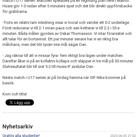
match i U17 serien. Matchen spelades på en regntung plan nere i Malmö.
Husie gör 1-0 redan efter 5 minuters spel och det blir direkt uppförsbacke
för grabbarna.
TEORI
-Trots en relativ tam inledning visar vi moral och vänder ett 0-2 underläge.
Först reducerar vi till 2-1 innan paus och sen kvitterar vi till 2-2 i 55:e
minuten. Båda målen gjordes av Oskar Thomasson. Vi intar förarsätet och
allt talar för en bortavinst. Ett par minuter senare har vi en riktig bra
målchans, men det blir tyvärr inte mål säger Dan.
- Jag räknar till att vi missar fyra- fem riktigt bra lägen under matchen.
Därefter åker vi på en kollektiv kollaps och släpper in tre mål på 30 minuter.
Slutresultatet blir till sist 5-2 till Husie IF avslutar Dan.
Nästa match i U17 serien är på lördag hemma när GIF Nike kommer på
besök.
Kom och titta!
Nyhetsarkiv
Grattis alla studenter!
2025-06-05 21:02