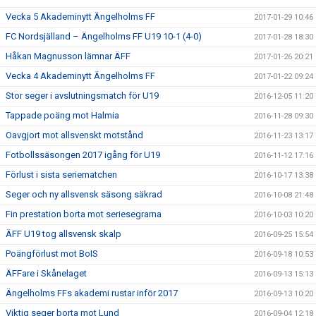
Vecka 5 Akademinytt Ängelholms FF
2017-01-29 10:46
FC Nordsjälland – Ängelholms FF U19 10-1 (4-0)
2017-01-28 18:30
Håkan Magnusson lämnar ÄFF
2017-01-26 20:21
Vecka 4 Akademinytt Ängelholms FF
2017-01-22 09:24
Stor seger i avslutningsmatch för U19
2016-12-05 11:20
Tappade poäng mot Halmia
2016-11-28 09:30
Oavgjort mot allsvenskt motstånd
2016-11-23 13:17
Fotbollssäsongen 2017 igång för U19
2016-11-12 17:16
Förlust i sista seriematchen
2016-10-17 13:38
Seger och ny allsvensk säsong säkrad
2016-10-08 21:48
Fin prestation borta mot seriesegrarna
2016-10-03 10:20
ÄFF U19 tog allsvensk skalp
2016-09-25 15:54
Poängförlust mot BoIS
2016-09-18 10:53
ÄFFare i Skånelaget
2016-09-13 15:13
Ängelholms FFs akademi rustar inför 2017
2016-09-13 10:20
Viktig seger borta mot Lund
2016-09-04 12:18