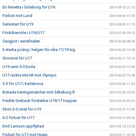
En femetta i Göteborg för U19.
2014-08-10 21:16
Förlust mot Lund
2014-08-04 15:33
Seriestart för U19
2014-08-03 11:19
Föräldramöte i U19/U17
2014-07-04 09:13
Oavgjort i seriefinalen
2014-06-28 08:50
6 starka poäng i helgen för våra 17/19 lag.
2014-06-25 10:08
Storvinst för U17
2014-06-11 10:16
U19 vann 3-0 borta.
2014-06-03 10:40
U17 räckte inte till mot Olympic
2014-06-03 10:38
3-3 för U17 i Karlskrona
2014-05-26 11:04
Bokade träningsmatcher mot Silkeborg IF
2014-05-24 10:03
Fredrik Greback förstärker U19/17 truppen
2014-05-24 09:52
Skön 2-0 vinst för U19
2014-05-21 12:39
0-2 förlust för U17
2014-05-19 09:56
Emil Larsson uppflyttad
2014-05-13 14:32
Förlust för U17 mot Husie
2014-05-11 20:04