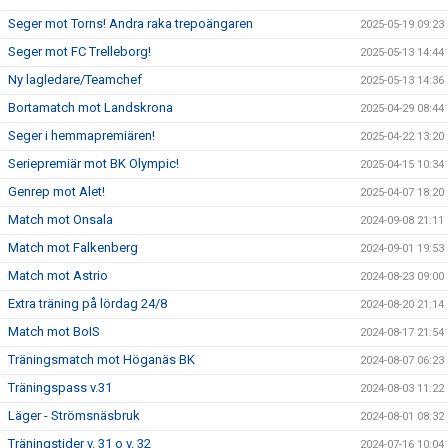
Seger mot Torns! Andra raka trepoängaren
2025-05-19 09:23
Seger mot FC Trelleborg!
2025-05-13 14:44
Ny lagledare/Teamchef
2025-05-13 14:36
Bortamatch mot Landskrona
2025-04-29 08:44
Seger i hemmapremiären!
2025-04-22 13:20
Seriepremiär mot BK Olympic!
2025-04-15 10:34
Genrep mot Alet!
2025-04-07 18:20
Match mot Onsala
2024-09-08 21:11
Match mot Falkenberg
2024-09-01 19:53
Match mot Astrio
2024-08-23 09:00
Extra träning på lördag 24/8
2024-08-20 21:14
Match mot BoIS
2024-08-17 21:54
Träningsmatch mot Höganäs BK
2024-08-07 06:23
Träningspass v.31
2024-08-03 11:22
Läger - Strömsnäsbruk
2024-08-01 08:32
Träningstider v. 31 o v. 32
2024-07-16 10:04