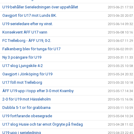
U19 behåller Serieledningen över uppehållet
2015-06-21 17:53
Oavgjort för U17 mot Lunds BK.
2015-06-20 20:07
U19 serieledare efter ny vinst.
2015-06-14 09:32
Konsekvent ÄFF U17 vann
2015-06-08 10:16
FC Trelleborg - ÄFF U19, 0-2.
2015-06-07 11:29
Falkenberg blev för tunga för U17
2015-06-02 09:01
Ny 3 poängare för U19
2015-05-31 11:33
U17 slog Ljungskile 4-2
2015-05-25 10:58
Oavgjort i Jönköping för U19
2015-05-24 20:32
U17 föll mot Trelleborg
2015-05-20 10:18
ÄFF U19 upp i topp efter 3-0 mot Kvarnby
2015-05-17 14:34
2-0 för U19 mot Hässleholm
2015-05-15 16:06
Dubbla 5-1:or för grabbarna
2015-05-11 10:59
U19 fortfarande obesegrade
2015-05-04 10:24
U17 slog Husie och tar emot Örgryte på fredag
2015-04-28 11:02
U19 upp i serieledning
2015-04-23 22:45