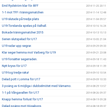
Emil Rydström klar för ÄFF
2014-11-25 20:11
1-1 mot TFF i träningsmatchen
2014-11-14 12:48
U19 slutade på tredje plats
2014-11-04 09:57
U19-Torslanda spelas på Valhall.
2014-10-16 16:24
Bokade träningsmatcher 2015
2014-10-13 15:13
Serien slutspelad för U17
2014-10-05 21:04
U19 radar upp segrar.
2014-09-29 09:33
Klar seger hemma mot Varberg för U19
2014-09-21 23:08
U19 forsätter segerraden.
2014-09-18 11:43
Nytt kryss för U17
2014-09-18 11:39
U19 tog tredje raka!
2014-09-10 10:54
Delad pott i Lomma för U17
2014-09-09 10:33
3 poäng av 6 möjliga i dubbelmötet med Värnamo.
2014-08-29 13:57
1-1 på Vångavallen för U17
2014-08-26 09:37
Knapp hemma förlust för U17
2014-08-19 09:28
Delad poäng mot Högaborg.
2014-08-18 09:37