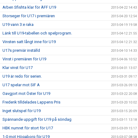
Arben Sfishta klar för ÄFF U19
2015-04-22 14:43
Storseger för U17 i premiären
2015-04-20 12:54
U19 vann 3:e raka
2015-04-19 19:58
Länk till U19-tabellen och spelprogram.
2015-04-12 21:55
Vinsten satt långt inne för U19
2015-04-12 21:32
U17s premiär inställd
2015-04-10 14:33
Vinst i premiären för U19
2015-04-06 10:52
Klar vinst för U17
2015-04-01 13:07
U19 är redo för serien.
2015-03-31 09:17
U17 spelar mot SIF A
2015-03-26 09:13
Oavgjort mot Öster för U19
2015-03-22 20:08
Frederik tilldelades Lappens Pris
2015-03-20 10:02
Inget slutspel för U19
2015-03-15 20:09
Spännande uppgift för U19 på söndag
2015-03-11 13:18
HBK numret för stort för U17
2015-03-09 15:17
1-0 mot Högaborg för U19
2015-03-07 08:58