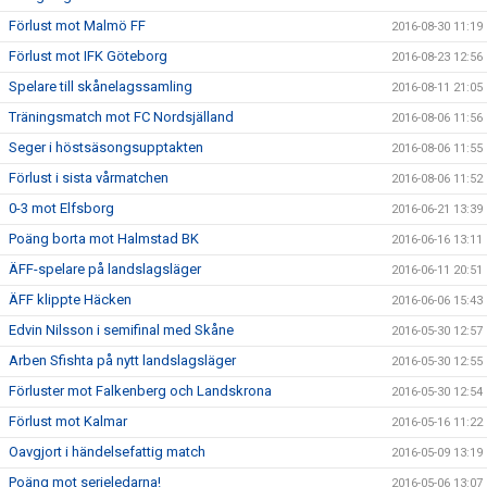
Förlust mot Malmö FF
2016-08-30 11:19
Förlust mot IFK Göteborg
2016-08-23 12:56
Spelare till skånelagssamling
2016-08-11 21:05
Träningsmatch mot FC Nordsjälland
2016-08-06 11:56
Seger i höstsäsongsupptakten
2016-08-06 11:55
Förlust i sista vårmatchen
2016-08-06 11:52
0-3 mot Elfsborg
2016-06-21 13:39
Poäng borta mot Halmstad BK
2016-06-16 13:11
ÄFF-spelare på landslagsläger
2016-06-11 20:51
ÄFF klippte Häcken
2016-06-06 15:43
Edvin Nilsson i semifinal med Skåne
2016-05-30 12:57
Arben Sfishta på nytt landslagsläger
2016-05-30 12:55
Förluster mot Falkenberg och Landskrona
2016-05-30 12:54
Förlust mot Kalmar
2016-05-16 11:22
Oavgjort i händelsefattig match
2016-05-09 13:19
Poäng mot serieledarna!
2016-05-06 13:07