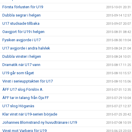
Första förlusten för U19
2015-10-01 20:31
Dubbla segrar i helgen
2015-09-14 12:57
U17 studsade tillbaka
2015-09-07 20:07
Oavgjort för U19 i helgen
2015-08-31 08:42
Fysiken avgjorde i U17
2015-08-30 19:04
U17 avgjorde i andra halvlek
2015-08-24 21:04
Dubbla vinster i helgen
2015-08-24 10:01
Dramatik när U17 vann
2015-08-17 11:25
U19 går som tåget
2015-08-10 15:57
Vinst i serieupptakten för U17
2015-08-10 15:06
ÄFF U17 slog Förslöv A.
2015-07-31 12:35
ÄFF tar in talang från Öja FF
2015-07-29 10:04
U17 slog Höganäs
2015-07-27 12:37
Klar vinst när U19-serien började
2015-07-25 20:42
Johannes Blomstrand ny huvudtränare i U19
2015-07-08 10:59
Vinst mot Varberg för U19
2015-06-23 23:03