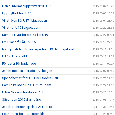
Daniel Kivisaar uppflyttad till U17
2015-03-04 13:43
Uppflyttad från U16
2015-03-03 13:25
Vinst även för U17 i Ligacupen
2015-03-01 21:40
Vinst för U19 i Ligacupen
2015-02-27 21:36
Kamar FF var för starka för U19
2015-02-22 09:34
Emil Sandrå i ÄFF 2015
2015-02-17 22:01
Nyttig match och bra läger för U19 i Nordsjälland
2015-02-15 11:31
U17 - HIF inställd
2015-02-15 11:29
Förluster för båda lagen
2015-02-11 09:27
Jämnt mot Halmstads BK i helgen.
2015-02-02 09:56
Spelschemat för U19 Div 1 Södra klart.
2015-01-26 14:57
Camilo kallad till P99 Future Team
2015-01-24 14:57
Edvin Nilsson förstärker ÄFF
2015-01-22 16:21
Säsongen 2015 drar igång
2015-01-05 14:17
Jacob Hansson spelar i ÄFF 2015.
2014-11-30 19:48
Lottningen för Ligacupen klar.
2014-11-29 09:42