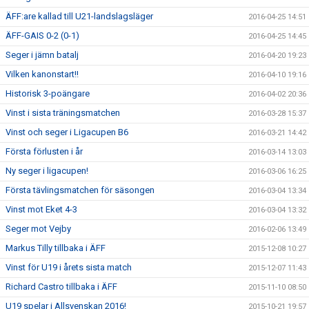
ÄFF:are kallad till U21-landslagsläger
2016-04-25 14:51
ÄFF-GAIS 0-2 (0-1)
2016-04-25 14:45
Seger i jämn batalj
2016-04-20 19:23
Vilken kanonstart!!
2016-04-10 19:16
Historisk 3-poängare
2016-04-02 20:36
Vinst i sista träningsmatchen
2016-03-28 15:37
Vinst och seger i Ligacupen B6
2016-03-21 14:42
Första förlusten i år
2016-03-14 13:03
Ny seger i ligacupen!
2016-03-06 16:25
Första tävlingsmatchen för säsongen
2016-03-04 13:34
Vinst mot Eket 4-3
2016-03-04 13:32
Seger mot Vejby
2016-02-06 13:49
Markus Tilly tillbaka i ÄFF
2015-12-08 10:27
Vinst för U19 i årets sista match
2015-12-07 11:43
Richard Castro tillbaka i ÄFF
2015-11-10 08:50
U19 spelar i Allsvenskan 2016!
2015-10-21 19:57