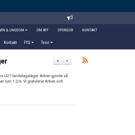
ARN & UNGDOM
OM ÄFF
SPONSOR
KONTAKT
Kontakt
FYS
Teori
ger
<
>
vos U21-landslagsläger. Arben gjorde så
äger rum 1-2/6. Vi gratulerar Arben och