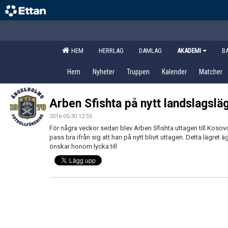
HEM
HERRLAG
DAMLAG
AKADEMI
B
Hem
Nyheter
Truppen
Kalender
Matcher
Arben Sfishta på nytt landslagslä
2016-05-30 12:55
För några veckor sedan blev Arben Sfishta uttagen till Koso
pass bra ifrån sig att han på nytt blivit uttagen. Detta lägret 
önskar honom lycka till