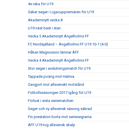
4e raka för U19
Säker seger i Ligacuppremiären för U19
Akademinytt vecka 8
U19 näst bäst i stan
Vecka 5 Akademinytt Ängelholms FF
FC Nordsjälland – Ängelholms FF U19 10-1 (4-0)
Håkan Magnusson lämnar ÄFF
Vecka 4 Akademinytt Ängelholms FF
Stor seger i avslutningsmatch för U19
Tappade poäng mot Halmia
Oavgjort mot allsvenskt motstånd
Fotbollssäsongen 2017 igång för U19
Förlust i sista seriematchen
Seger och ny allsvensk säsong säkrad
Fin prestation borta mot seriesegrarna
ÄFF U19 tog allsvensk skalp