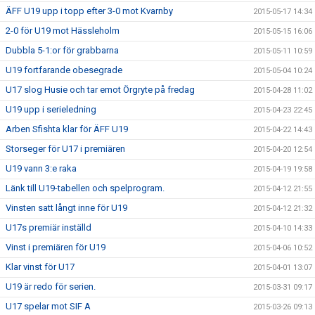
ÄFF U19 upp i topp efter 3-0 mot Kvarnby
2015-05-17 14:34
2-0 för U19 mot Hässleholm
2015-05-15 16:06
Dubbla 5-1:or för grabbarna
2015-05-11 10:59
U19 fortfarande obesegrade
2015-05-04 10:24
U17 slog Husie och tar emot Örgryte på fredag
2015-04-28 11:02
U19 upp i serieledning
2015-04-23 22:45
Arben Sfishta klar för ÄFF U19
2015-04-22 14:43
Storseger för U17 i premiären
2015-04-20 12:54
U19 vann 3:e raka
2015-04-19 19:58
Länk till U19-tabellen och spelprogram.
2015-04-12 21:55
Vinsten satt långt inne för U19
2015-04-12 21:32
U17s premiär inställd
2015-04-10 14:33
Vinst i premiären för U19
2015-04-06 10:52
Klar vinst för U17
2015-04-01 13:07
U19 är redo för serien.
2015-03-31 09:17
U17 spelar mot SIF A
2015-03-26 09:13