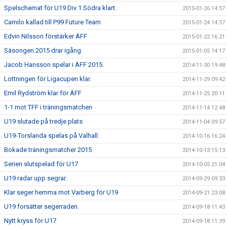
Spelschemat för U19 Div 1 Södra klart.
2015-01-26 14:57
Camilo kallad till P99 Future Team
2015-01-24 14:57
Edvin Nilsson förstärker ÄFF
2015-01-22 16:21
Säsongen 2015 drar igång
2015-01-05 14:17
Jacob Hansson spelar i ÄFF 2015.
2014-11-30 19:48
Lottningen för Ligacupen klar.
2014-11-29 09:42
Emil Rydström klar för ÄFF
2014-11-25 20:11
1-1 mot TFF i träningsmatchen
2014-11-14 12:48
U19 slutade på tredje plats
2014-11-04 09:57
U19-Torslanda spelas på Valhall.
2014-10-16 16:24
Bokade träningsmatcher 2015
2014-10-13 15:13
Serien slutspelad för U17
2014-10-05 21:04
U19 radar upp segrar.
2014-09-29 09:33
Klar seger hemma mot Varberg för U19
2014-09-21 23:08
U19 forsätter segerraden.
2014-09-18 11:43
Nytt kryss för U17
2014-09-18 11:39