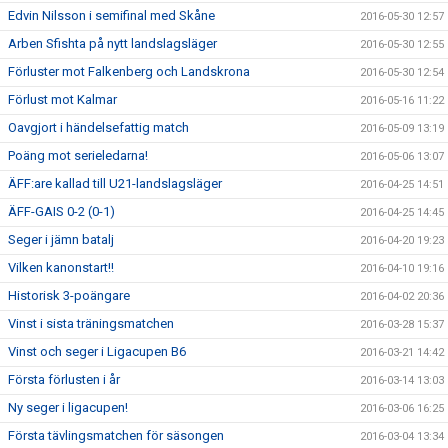
Edvin Nilsson i semifinal med Skåne
2016-05-30 12:57
Arben Sfishta på nytt landslagsläger
2016-05-30 12:55
Förluster mot Falkenberg och Landskrona
2016-05-30 12:54
Förlust mot Kalmar
2016-05-16 11:22
Oavgjort i händelsefattig match
2016-05-09 13:19
Poäng mot serieledarna!
2016-05-06 13:07
ÄFF:are kallad till U21-landslagsläger
2016-04-25 14:51
ÄFF-GAIS 0-2 (0-1)
2016-04-25 14:45
Seger i jämn batalj
2016-04-20 19:23
Vilken kanonstart!!
2016-04-10 19:16
Historisk 3-poängare
2016-04-02 20:36
Vinst i sista träningsmatchen
2016-03-28 15:37
Vinst och seger i Ligacupen B6
2016-03-21 14:42
Första förlusten i år
2016-03-14 13:03
Ny seger i ligacupen!
2016-03-06 16:25
Första tävlingsmatchen för säsongen
2016-03-04 13:34