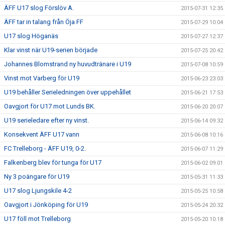
ÄFF U17 slog Förslöv A.
2015-07-31 12:35
ÄFF tar in talang från Öja FF
2015-07-29 10:04
U17 slog Höganäs
2015-07-27 12:37
Klar vinst när U19-serien började
2015-07-25 20:42
Johannes Blomstrand ny huvudtränare i U19
2015-07-08 10:59
Vinst mot Varberg för U19
2015-06-23 23:03
U19 behåller Serieledningen över uppehållet
2015-06-21 17:53
Oavgjort för U17 mot Lunds BK.
2015-06-20 20:07
U19 serieledare efter ny vinst.
2015-06-14 09:32
Konsekvent ÄFF U17 vann
2015-06-08 10:16
FC Trelleborg - ÄFF U19, 0-2.
2015-06-07 11:29
Falkenberg blev för tunga för U17
2015-06-02 09:01
Ny 3 poängare för U19
2015-05-31 11:33
U17 slog Ljungskile 4-2
2015-05-25 10:58
Oavgjort i Jönköping för U19
2015-05-24 20:32
U17 föll mot Trelleborg
2015-05-20 10:18