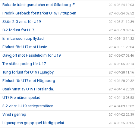
Bokade träningsmatcher mot Silkeborg IF
2014-05-24 10:03
Fredrik Greback förstärker U19/17 truppen
2014-05-24 09:52
Skön 2-0 vinst för U19
2014-05-21 12:39
0-2 förlust för U17
2014-05-19 09:56
Emil Larsson uppflyttad
2014-05-13 14:32
Förlust för U17 mot Husie
2014-05-11 20:04
Oavgjort mot Hässleholm för U19
2014-05-07 09:46
Tre sköna poäng för U17
2014-05-05 09:14
Tung förlust för U19 i Ljungby.
2014-04-28 11:16
Förlust för U17 mot Högaborg
2014-04-20 20:32
Stark vinst av U19 i Torslanda.
2014-04-14 23:23
U17 Premiären spelad
2014-04-13 08:53
3-2 vinst i U19 seriepremiären.
2014-04-09 16:02
Vinst i genrep
2014-04-02 22:39
Ligacupens gruppspel färdigspelat
2014-03-25 09:05
Vinst mot Öster
2014-02-26 10:42