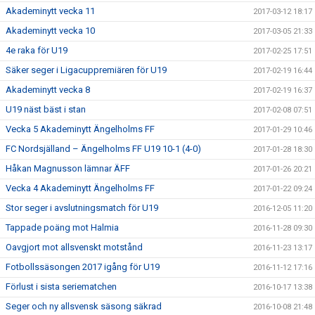
Akademinytt vecka 11
2017-03-12 18:17
Akademinytt vecka 10
2017-03-05 21:33
4e raka för U19
2017-02-25 17:51
Säker seger i Ligacuppremiären för U19
2017-02-19 16:44
Akademinytt vecka 8
2017-02-19 16:37
U19 näst bäst i stan
2017-02-08 07:51
Vecka 5 Akademinytt Ängelholms FF
2017-01-29 10:46
FC Nordsjälland – Ängelholms FF U19 10-1 (4-0)
2017-01-28 18:30
Håkan Magnusson lämnar ÄFF
2017-01-26 20:21
Vecka 4 Akademinytt Ängelholms FF
2017-01-22 09:24
Stor seger i avslutningsmatch för U19
2016-12-05 11:20
Tappade poäng mot Halmia
2016-11-28 09:30
Oavgjort mot allsvenskt motstånd
2016-11-23 13:17
Fotbollssäsongen 2017 igång för U19
2016-11-12 17:16
Förlust i sista seriematchen
2016-10-17 13:38
Seger och ny allsvensk säsong säkrad
2016-10-08 21:48