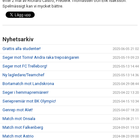
efter 2 mål av Richard Castro, Frederik Thomassen och Erik Isaksson.
Spelmässigt kan vi mycket bättre.
TEORI
Nyhetsarkiv
Grattis alla studenter!
2025-06-05 21:02
Seger mot Torns! Andra raka trepoängaren
2025-05-19 09:23
Seger mot FC Trelleborg!
2025-05-13 14:44
Ny lagledare/Teamchef
2025-05-13 14:36
Bortamatch mot Landskrona
2025-04-29 08:44
Seger i hemmapremiären!
2025-04-22 13:20
Seriepremiär mot BK Olympic!
2025-04-15 10:34
Genrep mot Alet!
2025-04-07 18:20
Match mot Onsala
2024-09-08 21:11
Match mot Falkenberg
2024-09-01 19:53
Match mot Astrio
2024-08-23 09:00