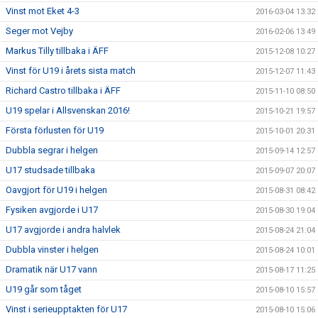
Vinst mot Eket 4-3
2016-03-04 13:32
Seger mot Vejby
2016-02-06 13:49
Markus Tilly tillbaka i ÄFF
2015-12-08 10:27
Vinst för U19 i årets sista match
2015-12-07 11:43
Richard Castro tillbaka i ÄFF
2015-11-10 08:50
U19 spelar i Allsvenskan 2016!
2015-10-21 19:57
Första förlusten för U19
2015-10-01 20:31
Dubbla segrar i helgen
2015-09-14 12:57
U17 studsade tillbaka
2015-09-07 20:07
Oavgjort för U19 i helgen
2015-08-31 08:42
Fysiken avgjorde i U17
2015-08-30 19:04
U17 avgjorde i andra halvlek
2015-08-24 21:04
Dubbla vinster i helgen
2015-08-24 10:01
Dramatik när U17 vann
2015-08-17 11:25
U19 går som tåget
2015-08-10 15:57
Vinst i serieupptakten för U17
2015-08-10 15:06