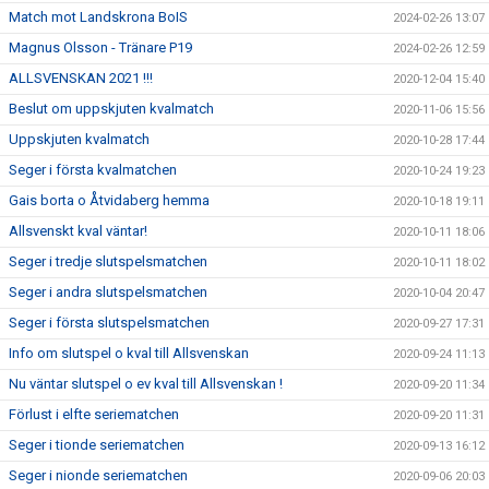
Match mot Landskrona BoIS
2024-02-26 13:07
Magnus Olsson - Tränare P19
2024-02-26 12:59
ALLSVENSKAN 2021 !!!
2020-12-04 15:40
Beslut om uppskjuten kvalmatch
2020-11-06 15:56
Uppskjuten kvalmatch
2020-10-28 17:44
Seger i första kvalmatchen
2020-10-24 19:23
Gais borta o Åtvidaberg hemma
2020-10-18 19:11
Allsvenskt kval väntar!
2020-10-11 18:06
Seger i tredje slutspelsmatchen
2020-10-11 18:02
Seger i andra slutspelsmatchen
2020-10-04 20:47
Seger i första slutspelsmatchen
2020-09-27 17:31
Info om slutspel o kval till Allsvenskan
2020-09-24 11:13
Nu väntar slutspel o ev kval till Allsvenskan !
2020-09-20 11:34
Förlust i elfte seriematchen
2020-09-20 11:31
Seger i tionde seriematchen
2020-09-13 16:12
Seger i nionde seriematchen
2020-09-06 20:03