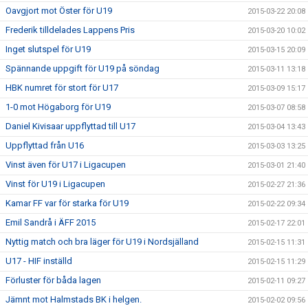
Oavgjort mot Öster för U19
2015-03-22 20:08
Frederik tilldelades Lappens Pris
2015-03-20 10:02
Inget slutspel för U19
2015-03-15 20:09
Spännande uppgift för U19 på söndag
2015-03-11 13:18
HBK numret för stort för U17
2015-03-09 15:17
1-0 mot Högaborg för U19
2015-03-07 08:58
Daniel Kivisaar uppflyttad till U17
2015-03-04 13:43
Uppflyttad från U16
2015-03-03 13:25
Vinst även för U17 i Ligacupen
2015-03-01 21:40
Vinst för U19 i Ligacupen
2015-02-27 21:36
Kamar FF var för starka för U19
2015-02-22 09:34
Emil Sandrå i ÄFF 2015
2015-02-17 22:01
Nyttig match och bra läger för U19 i Nordsjälland
2015-02-15 11:31
U17 - HIF inställd
2015-02-15 11:29
Förluster för båda lagen
2015-02-11 09:27
Jämnt mot Halmstads BK i helgen.
2015-02-02 09:56