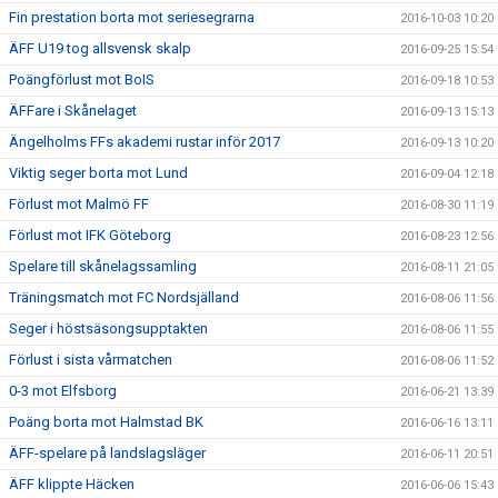
Fin prestation borta mot seriesegrarna
2016-10-03 10:20
ÄFF U19 tog allsvensk skalp
2016-09-25 15:54
Poängförlust mot BoIS
2016-09-18 10:53
ÄFFare i Skånelaget
2016-09-13 15:13
Ängelholms FFs akademi rustar inför 2017
2016-09-13 10:20
Viktig seger borta mot Lund
2016-09-04 12:18
Förlust mot Malmö FF
2016-08-30 11:19
Förlust mot IFK Göteborg
2016-08-23 12:56
Spelare till skånelagssamling
2016-08-11 21:05
Träningsmatch mot FC Nordsjälland
2016-08-06 11:56
Seger i höstsäsongsupptakten
2016-08-06 11:55
Förlust i sista vårmatchen
2016-08-06 11:52
0-3 mot Elfsborg
2016-06-21 13:39
Poäng borta mot Halmstad BK
2016-06-16 13:11
ÄFF-spelare på landslagsläger
2016-06-11 20:51
ÄFF klippte Häcken
2016-06-06 15:43