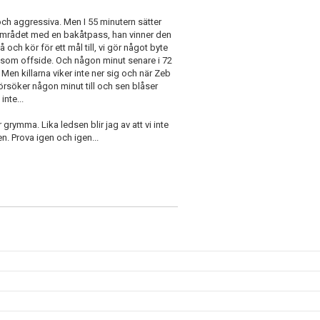
och aggressiva. Men I 55 minutern sätter
området med en bakåtpass, han vinner den
å och kör för ett mål till, vi gör något byte
 som offside. Och någon minut senare i 72
n killarna viker inte ner sig och när Zeb
 försöker någon minut till och sen blåser
nte...
 grymma. Lika ledsen blir jag av att vi inte
n. Prova igen och igen...