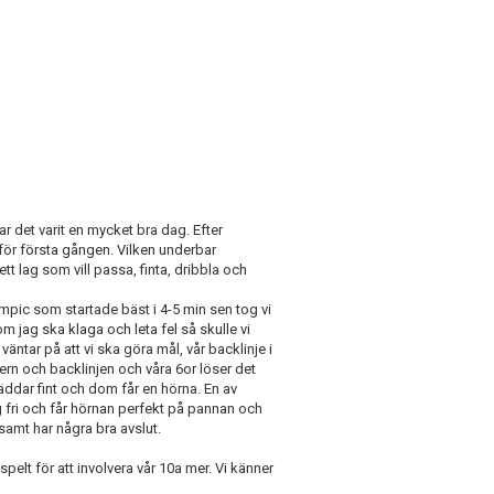
ar det varit en mycket bra dag. Efter
för första gången. Vilken underbar
tt lag som vill passa, finta, dribbla och
lympic som startade bäst i 4-5 min sen tog vi
om jag ska klaga och leta fel så skulle vi
väntar på att vi ska göra mål, vår backlinje i
ern och backlinjen och våra 6or löser det
äddar fint och dom får en hörna. En av
 fri och får hörnan perfekt på pannan och
 samt har några bra avslut.
pspelt för att involvera vår 10a mer. Vi känner