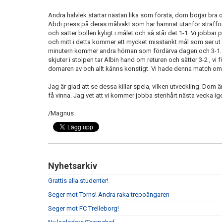
Andra halvlek startar nästan lika som första, dom börjar bra 
Abdi press på deras målvakt som har hamnat utanför straff
och sätter bollen kyligt i målet och så står det 1-1. Vi jobbar p
och mitt i detta kommer ett mycket misstänkt mål som ser ut
minutern kommer andra hörnan som fördärva dagen och 3-1. Me
skjuter i stolpen tar Albin hand om returen och sätter 3-2 , vi
domaren av och allt känns konstigt. Vi hade denna match om i
Jag är glad att se dessa killar spela, vilken utveckling. Dom är
få vinna. Jag vet att vi kommer jobba stenhårt nästa vecka ige
/Magnus
Nyhetsarkiv
Grattis alla studenter!
Seger mot Torns! Andra raka trepoängaren
Seger mot FC Trelleborg!