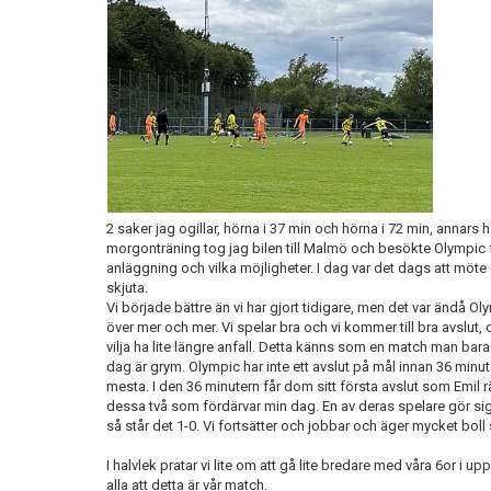
2 saker jag ogillar, hörna i 37 min och hörna i 72 min, annars h
morgonträning tog jag bilen till Malmö och besökte Olympic 
anläggning och vilka möjligheter. I dag var det dags att möte e
skjuta.
Vi började bättre än vi har gjort tidigare, men det var ändå O
över mer och mer. Vi spelar bra och vi kommer till bra avslut, 
vilja ha lite längre anfall. Detta känns som en match man bara 
dag är grym. Olympic har inte ett avslut på mål innan 36 minut
mesta. I den 36 minutern får dom sitt första avslut som Emil r
dessa två som fördärvar min dag. En av deras spelare gör sig
så står det 1-0. Vi fortsätter och jobbar och äger mycket boll
I halvlek pratar vi lite om att gå lite bredare med våra 6or i up
alla att detta är vår match.