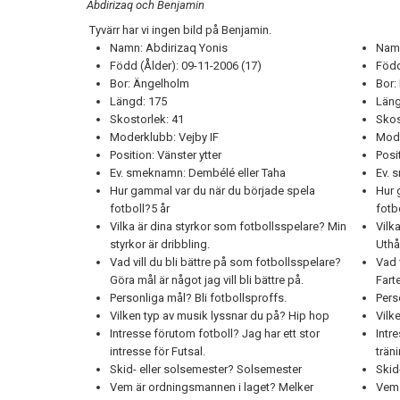
Abdirizaq och Benjamin
Tyvärr har vi ingen bild på Benjamin.
Namn: Abdirizaq Yonis
Namn
Född (Ålder): 09-11-2006 (17)
Född
Bor: Ängelholm
Bor:
Längd: 175
Läng
Skostorlek: 41
Skos
Moderklubb: Vejby IF
Mode
Position: Vänster ytter
Posi
Ev. smeknamn: Dembélé eller Taha
Ev. 
Hur gammal var du när du började spela
Hur 
fotboll?5 år
fotb
Vilka är dina styrkor som fotbollsspelare? Min
Vilk
styrkor är dribbling.
Uthå
Vad vill du bli bättre på som fotbollsspelare?
Vad 
Göra mål är något jag vill bli bättre på.
Fart
Personliga mål? Bli fotbollsproffs.
Pers
Vilken typ av musik lyssnar du på? Hip hop
Vilk
Intresse förutom fotboll? Jag har ett stor
Intr
intresse för Futsal.
trän
Skid- eller solsemester? Solsemester
Skid
Vem är ordningsmannen i laget? Melker
Vem 