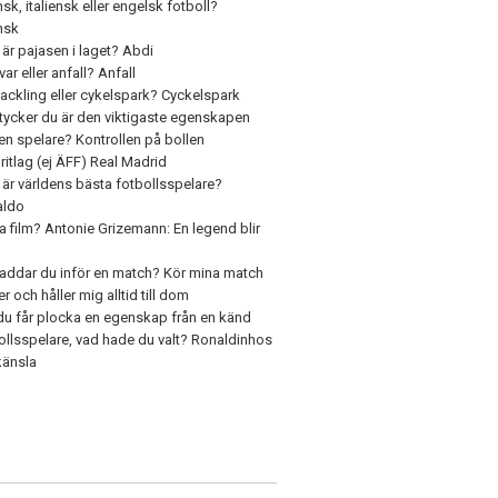
sk, italiensk eller engelsk fotboll?
nsk
är pajasen i laget? Abdi
var eller anfall? Anfall
tackling eller cykelspark? Cyckelspark
tycker du är den viktigaste egenskapen
en spelare? Kontrollen på bollen
ritlag (ej ÄFF) Real Madrid
är världens bästa fotbollsspelare?
aldo
a film? Antonie Grizemann: En legend blir
laddar du inför en match? Kör mina match
er och håller mig alltid till dom
u får plocka en egenskap från en känd
ollsspelare, vad hade du valt? Ronaldinhos
känsla