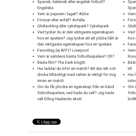
Spansk, italiensk eller engelsk fotboll?
Span
Engelska
Spa
Vem är pajasen i laget? Abbe
Vem 
Försvar eller anfall? Anfalla
Förs
Glidtackling eller cykelspark? Cykelspark
Glid
Vad tycker du är den viktigaste egenskapen
Vad 
hos en spelare? Jag tycker att att jobba hårt är
hos 
den viktigaste egenskapen hos en spelare.
Favo
Favoritlag (ej ÄFF)? Liverpool
Vem 
Vem är världens bästa fotbollsspelare? CR7
Ron
Bästa film? The Dark knight.
Bäst
Hur laddar du inför en match? Att äta rätt och
till
dricka tillräckligt med vatten är viktigt för mig
Hur 
innan en match.
rutin
Om du får plocka en egenskap från en känd
Om d
fotbollsspelare, vad hade du valt? Jag hade
fotb
valt Erling Haalands skott.
boll