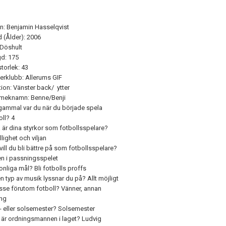
: Benjamin Hasselqvist
 (Ålder): 2006
 Döshult
d: 175
torlek: 43
rklubb: Allerums GIF
tion: Vänster back/ ytter
smeknamn: Benne/Benji
gammal var du när du började spela
oll? 4
a är dina styrkor som fotbollsspelare?
llighet och viljan
vill du bli bättre på som fotbollsspelare?
en i passningsspelet
onliga mål? Bli fotbolls proffs
en typ av musik lyssnar du på? Allt möjligt
esse förutom fotboll? Vänner, annan
ing
- eller solsemester? Solsemester
är ordningsmannen i laget? Ludvig