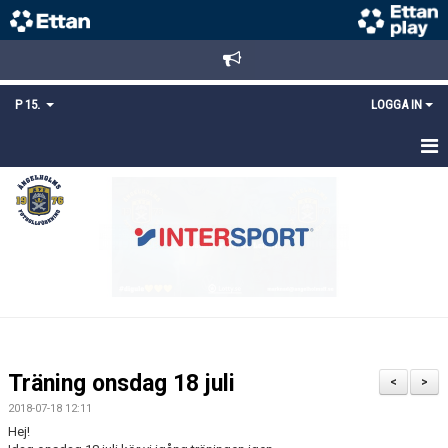
P 15.
LOGGA IN
HEM
TRUPPEN
KALENDER
MATCHER
KONTAKT
Träning onsdag 18 juli
<
>
MEDLEMSANMÄLAN
2018-07-18 12:11
Hej!