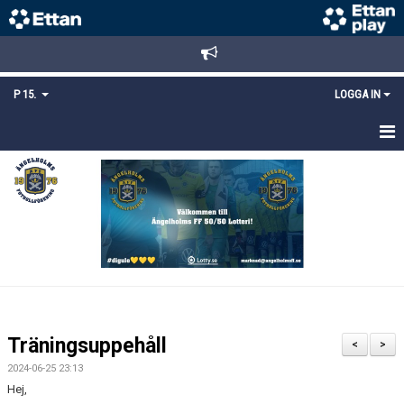
P 15.
LOGGA IN
HEM
TRUPPEN
KALENDER
MATCHER
KONTAKT
Träningsuppehåll
<
>
MEDLEMSANMÄLAN
2024-06-25 23:13
Hej,