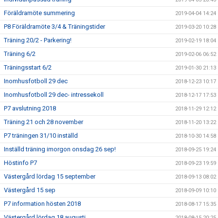
Föräldramöte summering
2019-04-04 14:24
P8 Föräldramöte 3/4 & Träningstider
2019-03-20 10:28
Träning 20/2 - Parkering!
2019-02-19 18:04
Träning 6/2
2019-02-06 06:52
Träningsstart 6/2
2019-01-30 21:13
Inomhusfotboll 29 dec
2018-12-23 10:17
Inomhusfotboll 29 dec- intressekoll
2018-12-17 17:53
P7 avslutning 2018
2018-11-29 12:12
Träning 21 och 28 november
2018-11-20 13:22
P7 träningen 31/10 inställd
2018-10-30 14:58
Inställd träning imorgon onsdag 26 sep!
2018-09-25 19:24
Höstinfo P7
2018-09-23 19:59
Västergård lördag 15 september
2018-09-13 08:02
Västergård 15 sep
2018-09-09 10:10
P7 information hösten 2018
2018-08-17 15:35
Västergård lördag 18 augusti
2018-08-15 20:25