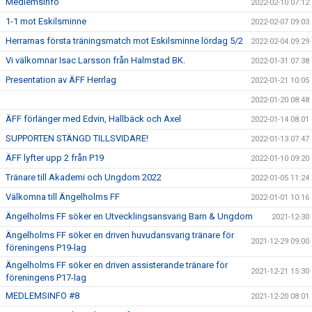
Medlemsinfo
2022-02-10 07:12
1-1 mot Eskilsminne
2022-02-07 09:03
Herrarnas första träningsmatch mot Eskilsminne lördag 5/2
2022-02-04 09:29
Vi välkomnar Isac Larsson från Halmstad BK.
2022-01-31 07:38
Presentation av ÄFF Herrlag
2022-01-21 10:05
2022-01-20 08:48
ÄFF förlänger med Edvin, Hallbäck och Axel
2022-01-14 08:01
SUPPORTEN STÄNGD TILLSVIDARE!
2022-01-13 07:47
ÄFF lyfter upp 2 från P19
2022-01-10 09:20
Tränare till Akademi och Ungdom 2022
2022-01-05 11:24
Välkomna till Ängelholms FF
2022-01-01 10:16
Ängelholms FF söker en Utvecklingsansvarig Barn & Ungdom
2021-12-30
Ängelholms FF söker en driven huvudansvarig tränare för
2021-12-29 09:00
föreningens P19-lag
Ängelholms FF söker en driven assisterande tränare för
2021-12-21 15:30
föreningens P17-lag
MEDLEMSINFO #8
2021-12-20 08:01