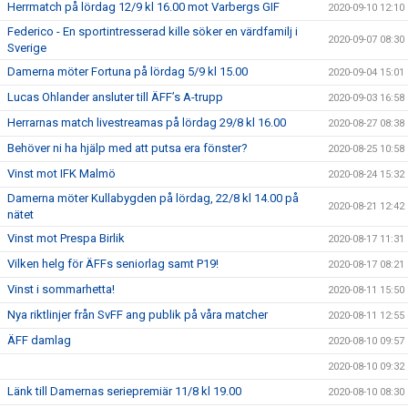
Herrmatch på lördag 12/9 kl 16.00 mot Varbergs GIF
2020-09-10 12:10
Federico - En sportintresserad kille söker en värdfamilj i
2020-09-07 08:30
Sverige
Damerna möter Fortuna på lördag 5/9 kl 15.00
2020-09-04 15:01
Lucas Ohlander ansluter till ÄFF’s A-trupp
2020-09-03 16:58
Herrarnas match livestreamas på lördag 29/8 kl 16.00
2020-08-27 08:38
Behöver ni ha hjälp med att putsa era fönster?
2020-08-25 10:58
Vinst mot IFK Malmö
2020-08-24 15:32
Damerna möter Kullabygden på lördag, 22/8 kl 14.00 på
2020-08-21 12:42
nätet
Vinst mot Prespa Birlik
2020-08-17 11:31
Vilken helg för ÄFFs seniorlag samt P19!
2020-08-17 08:21
Vinst i sommarhetta!
2020-08-11 15:50
Nya riktlinjer från SvFF ang publik på våra matcher
2020-08-11 12:55
ÄFF damlag
2020-08-10 09:57
2020-08-10 09:32
Länk till Damernas seriepremiär 11/8 kl 19.00
2020-08-10 08:30