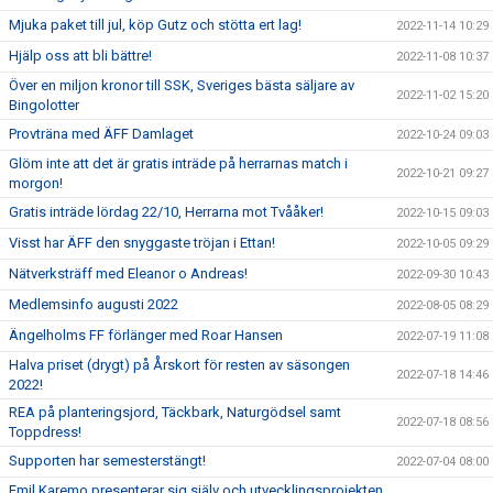
Mjuka paket till jul, köp Gutz och stötta ert lag!
2022-11-14 10:29
Hjälp oss att bli bättre!
2022-11-08 10:37
Över en miljon kronor till SSK, Sveriges bästa säljare av
2022-11-02 15:20
Bingolotter
Provträna med ÄFF Damlaget
2022-10-24 09:03
Glöm inte att det är gratis inträde på herrarnas match i
2022-10-21 09:27
morgon!
Gratis inträde lördag 22/10, Herrarna mot Tvååker!
2022-10-15 09:03
Visst har ÄFF den snyggaste tröjan i Ettan!
2022-10-05 09:29
Nätverksträff med Eleanor o Andreas!
2022-09-30 10:43
Medlemsinfo augusti 2022
2022-08-05 08:29
Ängelholms FF förlänger med Roar Hansen
2022-07-19 11:08
Halva priset (drygt) på Årskort för resten av säsongen
2022-07-18 14:46
2022!
REA på planteringsjord, Täckbark, Naturgödsel samt
2022-07-18 08:56
Toppdress!
Supporten har semesterstängt!
2022-07-04 08:00
Emil Karemo presenterar sig själv och utvecklingsprojekten