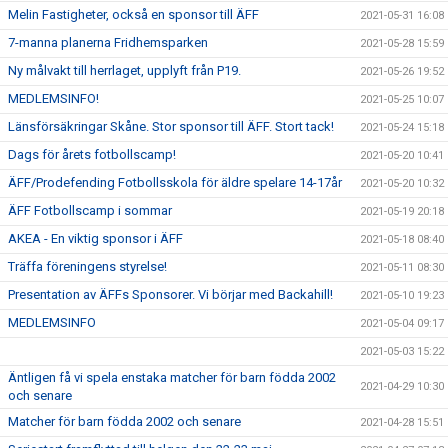
Melin Fastigheter, också en sponsor till ÄFF
2021-05-31 16:08
7-manna planerna Fridhemsparken
2021-05-28 15:59
Ny målvakt till herrlaget, upplyft från P19.
2021-05-26 19:52
MEDLEMSINFO!
2021-05-25 10:07
Länsförsäkringar Skåne. Stor sponsor till ÄFF. Stort tack!
2021-05-24 15:18
Dags för årets fotbollscamp!
2021-05-20 10:41
ÄFF/Prodefending Fotbollsskola för äldre spelare 14-17år
2021-05-20 10:32
ÄFF Fotbollscamp i sommar
2021-05-19 20:18
AKEA - En viktig sponsor i ÄFF
2021-05-18 08:40
Träffa föreningens styrelse!
2021-05-11 08:30
Presentation av ÄFFs Sponsorer. Vi börjar med Backahill!
2021-05-10 19:23
MEDLEMSINFO
2021-05-04 09:17
2021-05-03 15:22
Äntligen få vi spela enstaka matcher för barn födda 2002
2021-04-29 10:30
och senare
Matcher för barn födda 2002 och senare
2021-04-28 15:51