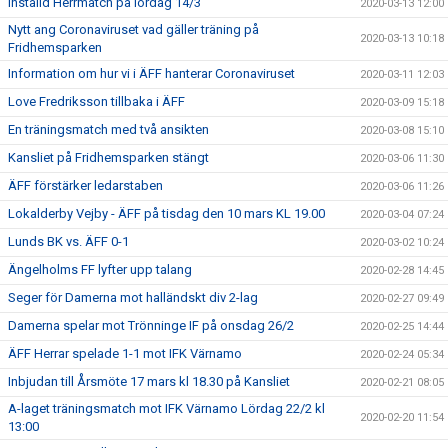
Inställd Herrmatch på lördag 14/3
2020-03-13 12:00
Nytt ang Coronaviruset vad gäller träning på
2020-03-13 10:18
Fridhemsparken
Information om hur vi i ÄFF hanterar Coronaviruset
2020-03-11 12:03
Love Fredriksson tillbaka i ÄFF
2020-03-09 15:18
En träningsmatch med två ansikten
2020-03-08 15:10
Kansliet på Fridhemsparken stängt
2020-03-06 11:30
ÄFF förstärker ledarstaben
2020-03-06 11:26
Lokalderby Vejby - ÄFF på tisdag den 10 mars KL 19.00
2020-03-04 07:24
Lunds BK vs. ÄFF 0-1
2020-03-02 10:24
Ängelholms FF lyfter upp talang
2020-02-28 14:45
Seger för Damerna mot halländskt div 2-lag
2020-02-27 09:49
Damerna spelar mot Trönninge IF på onsdag 26/2
2020-02-25 14:44
ÄFF Herrar spelade 1-1 mot IFK Värnamo
2020-02-24 05:34
Inbjudan till Årsmöte 17 mars kl 18.30 på Kansliet
2020-02-21 08:05
A-laget träningsmatch mot IFK Värnamo Lördag 22/2 kl
2020-02-20 11:54
13:00