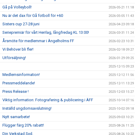
Gå på Volleyboll!
2026-05-21 11:18
Nu är det dax för Gå fotboll för +60
2026-05-05 11:43
Sisters cup 27-28 juni
2026-04-23 09:18
Seriepremiär för vårt Herrlag, långfredag KL 13:00!
2026-03-31 11:24
Årsmöte för medlemmar i Ängelholms FF
2026-02-23 10:31
Vi Behöver bli fler!
2026-02-18 09:27
Utförsäljning!
2026-01-29 09:25
2025-12-15 09:23
Medlemsinformation!
2025-12-12 11:56
Pressmeddelande!
2025-12-11 13:29
Press Release !
2025-12-03 15:27
Viktig information: Fotografering & publicering i ÄFF
2025-10-14 07:16
Inställd ungdomsavslutning!
2025-10-02 09:18
Nytt samarbete!
2025-09-03 10:21
Flügger färg 20% rabatt!
2025-08-26 11:25
Din Verkstad Syd.
2025-08-26 10:22