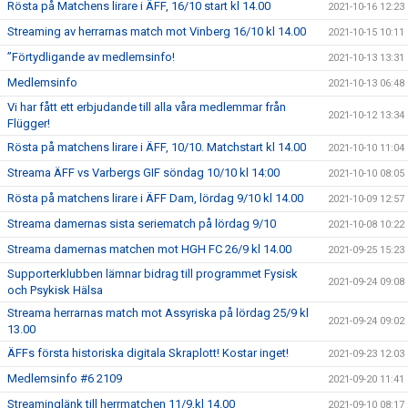
Rösta på Matchens lirare i ÄFF, 16/10 start kl 14.00
2021-10-16 12:23
Streaming av herrarnas match mot Vinberg 16/10 kl 14.00
2021-10-15 10:11
”Förtydligande av medlemsinfo!
2021-10-13 13:31
Medlemsinfo
2021-10-13 06:48
Vi har fått ett erbjudande till alla våra medlemmar från
2021-10-12 13:34
Flügger!
Rösta på matchens lirare i ÄFF, 10/10. Matchstart kl 14.00
2021-10-10 11:04
Streama ÄFF vs Varbergs GIF söndag 10/10 kl 14:00
2021-10-10 08:05
Rösta på matchens lirare i ÄFF Dam, lördag 9/10 kl 14.00
2021-10-09 12:57
Streama damernas sista seriematch på lördag 9/10
2021-10-08 10:22
Streama damernas matchen mot HGH FC 26/9 kl 14.00
2021-09-25 15:23
Supporterklubben lämnar bidrag till programmet Fysisk
2021-09-24 09:08
och Psykisk Hälsa
Streama herrarnas match mot Assyriska på lördag 25/9 kl
2021-09-24 09:02
13.00
ÄFFs första historiska digitala Skraplott! Kostar inget!
2021-09-23 12:03
Medlemsinfo #6 2109
2021-09-20 11:41
Streaminglänk till herrmatchen 11/9,kl 14.00
2021-09-10 08:17