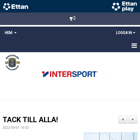
HEM
LOGGA IN
STARTSIDA
NYHETER
ANMÄLAN/REGISTRERING
POLICYS
FÖRKÖP BILJETTER
TACK TILL ALLA!
<
>
LÄNKAR
2022-03-01 10:52