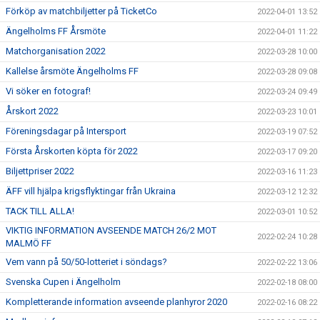
Förköp av matchbiljetter på TicketCo
2022-04-01 13:52
Ängelholms FF Årsmöte
2022-04-01 11:22
Matchorganisation 2022
2022-03-28 10:00
Kallelse årsmöte Ängelholms FF
2022-03-28 09:08
Vi söker en fotograf!
2022-03-24 09:49
Årskort 2022
2022-03-23 10:01
Föreningsdagar på Intersport
2022-03-19 07:52
Första Årskorten köpta för 2022
2022-03-17 09:20
Biljettpriser 2022
2022-03-16 11:23
ÄFF vill hjälpa krigsflyktingar från Ukraina
2022-03-12 12:32
TACK TILL ALLA!
2022-03-01 10:52
VIKTIG INFORMATION AVSEENDE MATCH 26/2 MOT
2022-02-24 10:28
MALMÖ FF
Vem vann på 50/50-lotteriet i söndags?
2022-02-22 13:06
Svenska Cupen i Ängelholm
2022-02-18 08:00
Kompletterande information avseende planhyror 2020
2022-02-16 08:22