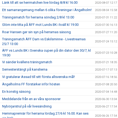
Länk till att se herrmatchen live lördag 8/8 kl 16.00
2020-08-07 12:17
Ett samarrangemang mellan 6 olika föreningar i Ängelholm!
2020-08-04 15:58
Träningsmatch för herrarna söndag 2/8 kl 13.00
2020-07-31 11:22
Glöm inte titta på ÄFF mot Lunds BK i kväll kl 19:00
2020-07-30 16:13
Roar Hansen ger sin syn på herrarnas säsong
2020-07-27 11:20
Träningsmatch ÄFF Dam vs Eskilsminne - Livestreamas
2020-07-24 15:12
25/7 13:00
ÄFF vs Lunds BK i Svenska cupen på din dator den 30/7, kl
2020-07-23 10:28
19:00
Vi sänder kvällens träningsmatch
2020-07-21 18:35
Semesterstängt på kanslierna
2020-07-17 07:13
Vi gratulerar Assad till sitt första allsvenska mål!
2020-07-16 18:56
Ängelholms FF förstärker inför hösten
2020-07-08 20:50
En konstig säsong
2020-07-04 14:48
Meddelande från en av våra sponsorer
2020-06-30 13:04
Nybörjarstrul på vår livesändning
2020-06-27 17:54
Hemmapremiär för herrarna lördag 27/6 kl 16.00. Kan ses
2020-06-26 17:54