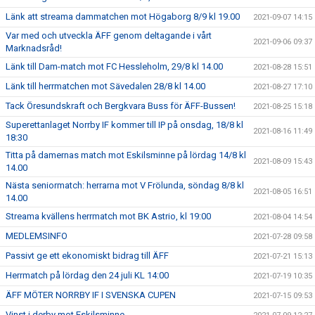
Länk att streama dammatchen mot Högaborg 8/9 kl 19.00
2021-09-07 14:15
Var med och utveckla ÄFF genom deltagande i vårt
2021-09-06 09:37
Marknadsråd!
Länk till Dam-match mot FC Hessleholm, 29/8 kl 14.00
2021-08-28 15:51
Länk till herrmatchen mot Sävedalen 28/8 kl 14.00
2021-08-27 17:10
Tack Öresundskraft och Bergkvara Buss för ÄFF-Bussen!
2021-08-25 15:18
Superettanlaget Norrby IF kommer till IP på onsdag, 18/8 kl
2021-08-16 11:49
18:30
Titta på damernas match mot Eskilsminne på lördag 14/8 kl
2021-08-09 15:43
14.00
Nästa seniormatch: herrarna mot V Frölunda, söndag 8/8 kl
2021-08-05 16:51
14.00
Streama kvällens herrmatch mot BK Astrio, kl 19:00
2021-08-04 14:54
MEDLEMSINFO
2021-07-28 09:58
Passivt ge ett ekonomiskt bidrag till ÄFF
2021-07-21 15:13
Herrmatch på lördag den 24 juli KL 14:00
2021-07-19 10:35
ÄFF MÖTER NORRBY IF I SVENSKA CUPEN
2021-07-15 09:53
Vinst i derby mot Eskilsminne