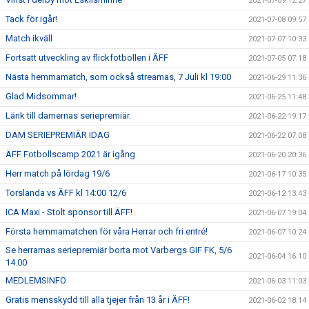
2021-07-09 12:27
Tack för igår!
2021-07-08 09:57
Match ikväll
2021-07-07 10:33
Fortsatt utveckling av flickfotbollen i ÄFF
2021-07-05 07:18
Nästa hemmamatch, som också streamas, 7 Juli kl 19:00
2021-06-29 11:36
Glad Midsommar!
2021-06-25 11:48
Länk till damernas seriepremiär.
2021-06-22 19:17
DAM SERIEPREMIÄR IDAG
2021-06-22 07:08
ÄFF Fotbollscamp 2021 är igång
2021-06-20 20:36
Herr match på lördag 19/6
2021-06-17 10:35
Torslanda vs ÄFF kl 14:00 12/6
2021-06-12 13:43
ICA Maxi - Stolt sponsor till ÄFF!
2021-06-07 19:04
Första hemmamatchen för våra Herrar och fri entré!
2021-06-07 10:24
Se herrarnas seriepremiär borta mot Varbergs GIF FK, 5/6
2021-06-04 16:10
14.00
MEDLEMSINFO
2021-06-03 11:03
Gratis mensskydd till alla tjejer från 13 år i ÄFF!
2021-06-02 18:14