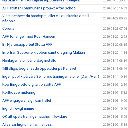
Nu ökar vi tempot i hjärtesupporter-kampanjen!
2020-05-15 20:21
ÄFF stöttar Kommunens projekt After School
2020-05-13 16:09
Visst behöver du handsprit, eller vill du skänka det till
2020-04-29 09:25
någon?
Corona
2020-04-25 07:04
ÄFF förlänger med Roar Hansen
2020-04-22 12:23
Bli Hjärtesupporter! Stötta ÄFF
2020-04-22 08:15
Info från Supporterklubben samt dragning Måltian
2020-04-20 11:54
Herrlagsmatch på lördag inställd
2020-04-17 08:19
Tillfälliga, begränsade öppettider på Kansliet
2020-04-15 08:49
Ingen publik på våra Seniorers träningsmatcher (Dam/Herr)
2020-04-14 10:19
Köp Bingolotto digitalt o stötta ÄFF
2020-04-09 12:59
Korttidspermittering
2020-04-07 15:32
ÄFF engagerar sig i samhället
2020-04-05 19:00
Ingrid, i evigt minne
2020-04-04 10:40
OK att spela träningsmatcher, tillsvidare
2020-04-03 15:05
Allas vår Ingrid har lämnat oss.
2020-04-02 15:38