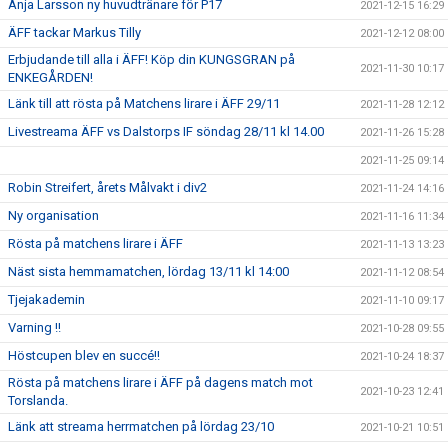
Anja Larsson ny huvudtränare för P17
2021-12-15 16:29
ÄFF tackar Markus Tilly
2021-12-12 08:00
Erbjudande till alla i ÄFF! Köp din KUNGSGRAN på
2021-11-30 10:17
ENKEGÅRDEN!
Länk till att rösta på Matchens lirare i ÄFF 29/11
2021-11-28 12:12
Livestreama ÄFF vs Dalstorps IF söndag 28/11 kl 14.00
2021-11-26 15:28
2021-11-25 09:14
Robin Streifert, årets Målvakt i div2
2021-11-24 14:16
Ny organisation
2021-11-16 11:34
Rösta på matchens lirare i ÄFF
2021-11-13 13:23
Näst sista hemmamatchen, lördag 13/11 kl 14:00
2021-11-12 08:54
Tjejakademin
2021-11-10 09:17
Varning !!
2021-10-28 09:55
Höstcupen blev en succé!!
2021-10-24 18:37
Rösta på matchens lirare i ÄFF på dagens match mot
2021-10-23 12:41
Torslanda.
Länk att streama herrmatchen på lördag 23/10
2021-10-21 10:51