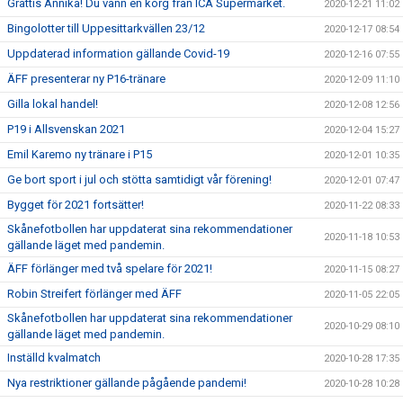
Grattis Annika! Du vann en korg från ICA Supermarket.
2020-12-21 11:02
Bingolotter till Uppesittarkvällen 23/12
2020-12-17 08:54
Uppdaterad information gällande Covid-19
2020-12-16 07:55
ÄFF presenterar ny P16-tränare
2020-12-09 11:10
Gilla lokal handel!
2020-12-08 12:56
P19 i Allsvenskan 2021
2020-12-04 15:27
Emil Karemo ny tränare i P15
2020-12-01 10:35
Ge bort sport i jul och stötta samtidigt vår förening!
2020-12-01 07:47
Bygget för 2021 fortsätter!
2020-11-22 08:33
Skånefotbollen har uppdaterat sina rekommendationer
2020-11-18 10:53
gällande läget med pandemin.
ÄFF förlänger med två spelare för 2021!
2020-11-15 08:27
Robin Streifert förlänger med ÄFF
2020-11-05 22:05
Skånefotbollen har uppdaterat sina rekommendationer
2020-10-29 08:10
gällande läget med pandemin.
Inställd kvalmatch
2020-10-28 17:35
Nya restriktioner gällande pågående pandemi!
2020-10-28 10:28