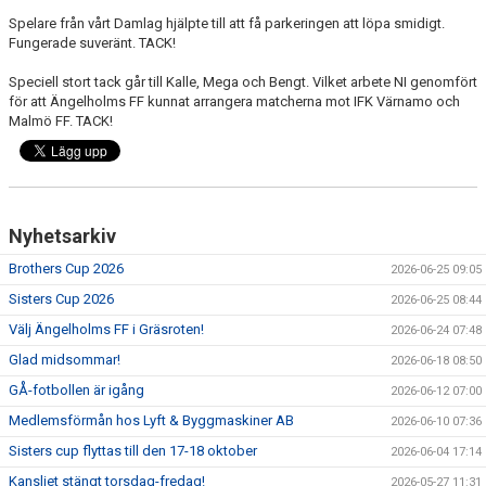
Spelare från vårt Damlag hjälpte till att få parkeringen att löpa smidigt.
Fungerade suveränt. TACK!
Speciell stort tack går till Kalle, Mega och Bengt. Vilket arbete NI genomfört
för att Ängelholms FF kunnat arrangera matcherna mot IFK Värnamo och
Malmö FF. TACK!
Nyhetsarkiv
Brothers Cup 2026
2026-06-25 09:05
Sisters Cup 2026
2026-06-25 08:44
Välj Ängelholms FF i Gräsroten!
2026-06-24 07:48
Glad midsommar!
2026-06-18 08:50
GÅ-fotbollen är igång
2026-06-12 07:00
Medlemsförmån hos Lyft & Byggmaskiner AB
2026-06-10 07:36
Sisters cup flyttas till den 17-18 oktober
2026-06-04 17:14
Kansliet stängt torsdag-fredag!
2026-05-27 11:31