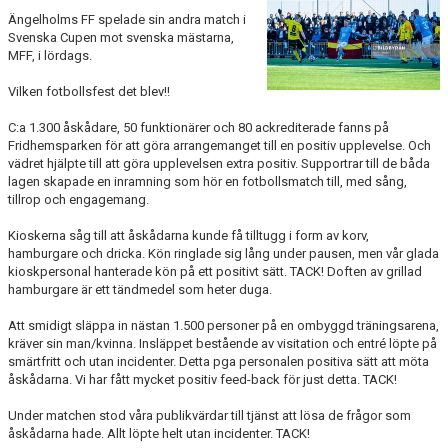
Ängelholms FF spelade sin andra match i
MEDLEMS OCH TRÄNINGSAVGIFTER
Svenska Cupen mot svenska mästarna,
MFF, i lördags.
Vilken fotbollsfest det blev!!
C:a 1.300 åskådare, 50 funktionärer och 80 ackrediterade fanns på
Fridhemsparken för att göra arrangemanget till en positiv upplevelse. Och
vädret hjälpte till att göra upplevelsen extra positiv. Supportrar till de båda
lagen skapade en inramning som hör en fotbollsmatch till, med sång,
tillrop och engagemang.
Kioskerna såg till att åskådarna kunde få tilltugg i form av korv,
hamburgare och dricka. Kön ringlade sig lång under pausen, men vår glada
kioskpersonal hanterade kön på ett positivt sätt. TACK! Doften av grillad
hamburgare är ett tändmedel som heter duga.
Att smidigt släppa in nästan 1.500 personer på en ombyggd träningsarena,
kräver sin man/kvinna. Insläppet bestående av visitation och entré löpte på
smärtfritt och utan incidenter. Detta pga personalen positiva sätt att möta
åskådarna. Vi har fått mycket positiv feed-back för just detta. TACK!
Under matchen stod våra publikvärdar till tjänst att lösa de frågor som
åskådarna hade. Allt löpte helt utan incidenter. TACK!