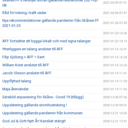
Skånes FF:s riktlinjer utifrån gällande restriktioner 2021-02-
2021-02-09 07:51
08
Råd för träning i kallt väder.
2021-02-04 07:47
Nya rekommendationer gällande pandemin från Skånes FF
2021-01-26 07:43
2021-01-25
2021-01-23 16:26
ÄFF fortsätter att bygga lokalt och med egna talanger
2021-01-22 10:13
Ytterliggare en talang ansluter till ÄFF
2021-01-16 16:31
Filip Sjöberg + ÄFF = Sant
2021-01-16 16:24
William Kvist ansluter till ÄFF
2021-01-16 16:22
Jacob Olsson ansluter till ÄFF
2021-01-14 11:41
Uppflyttad talang
2021-01-14 11:33
Maja återvänder.
2021-01-13 11:42
Särskild anpassning för Skåne - Covid 19 (tillägg)
2020-12-30 07:56
Uppdatering gällande utomhusträning !
2020-12-29 09:51
Uppdatering gällande pandemin från kommunen
2020-12-21 16:05
God Jul & Gott Nytt År! Kansliet stängt!
2020-12-21 12:31