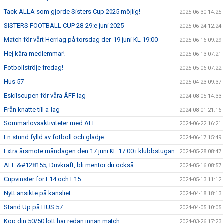
Tack ALLA som gjorde Sisters Cup 2025 möjlig!
2025-06-30 14:25
SISTERS FOOTBALL CUP 28-29:e juni 2025
2025-06-24 12:24
Match för vårt Herrlag på torsdag den 19 juni KL 19:00
2025-06-16 09:29
Hej kära medlemmar!
2025-06-13 07:21
Fotbollströje fredag!
2025-05-06 07:22
Hus 57
2025-04-23 09:37
Eskilscupen för våra ÄFF lag
2024-08-05 14:33
Från knatte till a-lag
2024-08-01 21:16
Sommarlovsaktiviteter med ÄFF
2024-06-22 16:21
En stund fylld av fotboll och glädje
2024-06-17 15:49
Extra årsmöte måndagen den 17 juni KL 17:00 i klubbstugan
2024-05-28 08:47
ÄFF &#128155; Drivkraft, bli mentor du också
2024-05-16 08:57
Cupvinster för F14 och F15
2024-05-13 11:12
Nytt ansikte på kansliet
2024-04-18 18:13
Stand Up på HUS 57
2024-04-05 10:05
Köp din 50/50 lott här redan innan match
2024-03-26 17:23