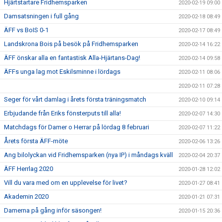
Hjärtstartare Fridhemsparken
2020-02-19 09:00
Damsatsningen i full gång
2020-02-18 08:49
ÄFF vs BoIS 0-1
2020-02-17 08:49
Landskrona Bois på besök på Fridhemsparken
2020-02-14 16:22
ÄFF önskar alla en fantastisk Alla-Hjärtans-Dag!
2020-02-14 09:58
ÄFFs unga lag mot Eskilsminne i lördags
2020-02-11 08:06
2020-02-11 07:28
Seger för vårt damlag i årets första träningsmatch
2020-02-10 09:14
Erbjudande från Eriks fönsterputs till alla!
2020-02-07 14:30
Matchdags för Damer o Herrar på lördag 8 februari
2020-02-07 11:22
Årets första ÄFF-möte
2020-02-06 13:26
Ang bilolyckan vid Fridhemsparken (nya IP) i måndags kväll
2020-02-04 20:37
ÄFF Herrlag 2020
2020-01-28 12:02
Vill du vara med om en upplevelse för livet?
2020-01-27 08:41
Akademin 2020
2020-01-21 07:31
Damerna på gång inför säsongen!
2020-01-15 20:36