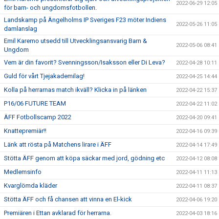
2022-06-29 12:05
för barn- och ungdomsfotbollen.
Landskamp på Ängelholms IP Sveriges F23 möter Indiens
2022-05-26 11:05
damlanslag
Emil Karemo utsedd till Utvecklingsansvarig Barn &
2022-05-06 08:41
Ungdom
Vem är din favorit? Svenningsson/Isaksson eller Di Leva?
2022-04-28 10:11
Guld för vårt Tjejakademilag!
2022-04-25 14:44
Kolla på herrarnas match ikväll? Klicka in på länken
2022-04-22 15:37
P16/06 FUTURE TEAM
2022-04-22 11:02
ÄFF Fotbollscamp 2022
2022-04-20 09:41
Knattepremiär!!
2022-04-16 09:39
Länk att rösta på Matchens lirare i ÄFF
2022-04-14 17:49
Stötta ÄFF genom att köpa säckar med jord, gödning etc
2022-04-12 08:08
Medlemsinfo
2022-04-11 11:13
Kvarglömda kläder
2022-04-11 08:37
Stötta ÄFF och få chansen att vinna en El-kick
2022-04-06 19:20
Premiären i Ettan avklarad för herrarna.
2022-04-03 18:16