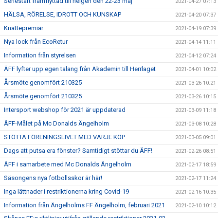
Seriestart framflyttad till helgen den 22-23 maj
2021-04-27 07:13
HÄLSA, RÖRELSE, IDROTT OCH KUNSKAP
2021-04-20 07:37
Knattepremiär
2021-04-19 07:39
Nya lock från EcoRetur
2021-04-14 11:11
Information från styrelsen
2021-04-12 07:24
ÄFF lyfter upp egen talang från Akademin till Herrlaget
2021-04-01 10:02
Årsmöte genomfört 210325
2021-03-26 10:21
Årsmöte genomfört 210325
2021-03-26 10:15
Intersport webshop för 2021 är uppdaterad
2021-03-09 11:18
ÄFF-Målet på Mc Donalds Ängelholm
2021-03-08 10:28
STÖTTA FÖRENINGSLIVET MED VARJE KÖP
2021-03-05 09:01
Dags att putsa era fönster? Samtidigt stöttar du ÄFF!
2021-02-26 08:51
ÄFF i samarbete med Mc Donalds Ängelholm
2021-02-17 18:59
Säsongens nya fotbollsskor är här!
2021-02-17 11:24
Inga lättnader i restriktionerna kring Covid-19
2021-02-16 10:35
Information från Ängelholms FF Ängelholm, februari 2021
2021-02-10 10:12