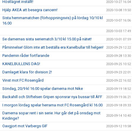
Höstlägret inställt!
2020-10-27 16:04
Hjälp AKEA att besegra cancern!
2020-10-08 19:50
Sista hemmamatchen (förhoppningsvis) på lördag 10/10 kl
2020-10-07 16:06
16.00
2020-10-03 17:49
Se damernas sista seriematch 3/10 kl 15.00 på nätet!
2020-10-01 07:59
Påminnelse! Glöm inte att beställa era Kanelbullar till helgen!
2020-09-29 12:22
Pandemin råder fortfarande
2020-09-28 13:30
KANELBULLENS DAG!
2020-09-25 10:52
Damlaget klara för division 2!
2020-09-23 22:01
Vinst mot FC Rosengård
2020-09-22 16:02
Söndag, 20/9 kl 16.00 spelar damerna mot Nike
2020-09-19 18:52
Backahill och Stiftelsen Gripen sponsrar nya bussar till ÄFF
2020-09-19 06:21
I morgon lördag spelar herrarna mot FC Rosengård kl 16.00
2020-09-18 09:33
Damerna sopar rent i sin serie. Hur går det på onsdag mot
2020-09-14 10:40
Kvidinge?
Oavgjort mot Varbergs GIF
2020-09-12 19:58