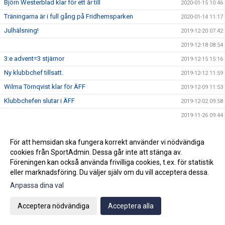
Björn Westerblad klar för ett år till
2020-01-15 10:46
Träningarna är i full gång på Fridhemsparken
2020-01-14 11:17
Julhälsning!
2019-12-20 07:42
2019-12-18 08:54
3:e advent=3 stjärnor
2019-12-15 15:16
Ny klubbchef tillsatt.
2019-12-12 11:59
Wilma Törnqvist klar för ÄFF
2019-12-09 11:53
Klubbchefen slutar i ÄFF
2019-12-02 09:58
2019-11-26 09:44
Sista veckan för akademin innan vinteruppehåll
2019-11-25 08:34
För att hemsidan ska fungera korrekt använder vi nödvändiga
Ge bort en sportig dröm!
2019-11-22 09:50
cookies från SportAdmin. Dessa går inte att stänga av.
Vinnarna på ungdomsavslutningens tipspromenad
2019-11-22 07:43
Föreningen kan också använda frivilliga cookies, t.ex. för statistik
Köp din Bingolott av vårt P13 lag
eller marknadsföring. Du väljer själv om du vill acceptera dessa.
2019-11-15 09:16
Avslutning för ungdomslagen söndagen den 3 november
Anpassa dina val
2019-10-30 09:04
KL 11:00
Acceptera nödvändiga
Acceptera alla
2019-10-19 10:02
Vi välkomnar Mikael " Ragge" Ragvald till ÄFF
2019-08-28 11:46