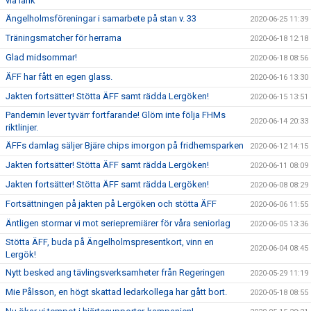
via länk
Ängelholmsföreningar i samarbete på stan v. 33
2020-06-25 11:39
Träningsmatcher för herrarna
2020-06-18 12:18
Glad midsommar!
2020-06-18 08:56
ÄFF har fått en egen glass.
2020-06-16 13:30
Jakten fortsätter! Stötta ÄFF samt rädda Lergöken!
2020-06-15 13:51
Pandemin lever tyvärr fortfarande! Glöm inte följa FHMs
2020-06-14 20:33
riktlinjer.
ÄFFs damlag säljer Bjäre chips imorgon på fridhemsparken
2020-06-12 14:15
Jakten fortsätter! Stötta ÄFF samt rädda Lergöken!
2020-06-11 08:09
Jakten fortsätter! Stötta ÄFF samt rädda Lergöken!
2020-06-08 08:29
Fortsättningen på jakten på Lergöken och stötta ÄFF
2020-06-06 11:55
Äntligen stormar vi mot seriepremiärer för våra seniorlag
2020-06-05 13:36
Stötta ÄFF, buda på Ängelholmspresentkort, vinn en
2020-06-04 08:45
Lergök!
Nytt besked ang tävlingsverksamheter från Regeringen
2020-05-29 11:19
Mie Pålsson, en högt skattad ledarkollega har gått bort.
2020-05-18 08:55