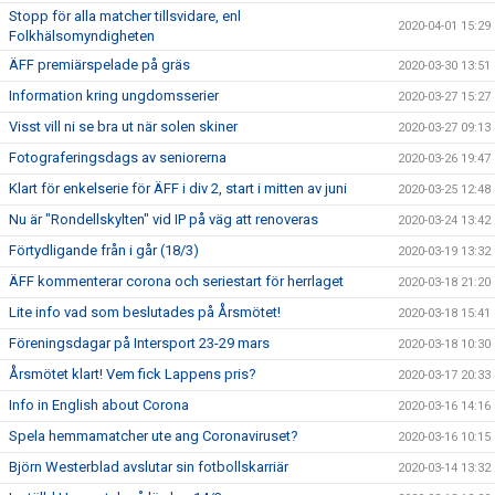
Stopp för alla matcher tillsvidare, enl
2020-04-01 15:29
Folkhälsomyndigheten
ÄFF premiärspelade på gräs
2020-03-30 13:51
Information kring ungdomsserier
2020-03-27 15:27
Visst vill ni se bra ut när solen skiner
2020-03-27 09:13
Fotograferingsdags av seniorerna
2020-03-26 19:47
Klart för enkelserie för ÄFF i div 2, start i mitten av juni
2020-03-25 12:48
Nu är "Rondellskylten" vid IP på väg att renoveras
2020-03-24 13:42
Förtydligande från i går (18/3)
2020-03-19 13:32
ÄFF kommenterar corona och seriestart för herrlaget
2020-03-18 21:20
Lite info vad som beslutades på Årsmötet!
2020-03-18 15:41
Föreningsdagar på Intersport 23-29 mars
2020-03-18 10:30
Årsmötet klart! Vem fick Lappens pris?
2020-03-17 20:33
Info in English about Corona
2020-03-16 14:16
Spela hemmamatcher ute ang Coronaviruset?
2020-03-16 10:15
Björn Westerblad avslutar sin fotbollskarriär
2020-03-14 13:32