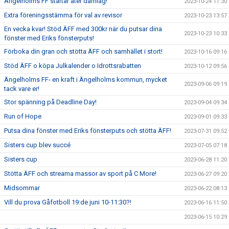
Ängelholms FF startar åter damlag!
2023-10-24 11:30
Extra föreningsstämma för val av revisor
2023-10-23 13:57
En vecka kvar! Stöd ÄFF med 300kr när du putsar dina
2023-10-23 10:33
fönster med Eriks fönsterputs!
Förboka din gran och stötta ÄFF och samhället i stort!
2023-10-16 09:16
Stöd ÄFF o köpa Julkalender o Idrottsrabatten
2023-10-12 09:56
Ängelholms FF- en kraft i Ängelholms kommun, mycket
2023-09-06 09:19
tack vare er!
Stor spänning på Deadline Day!
2023-09-04 09:34
Run of Hope
2023-09-01 09:33
Putsa dina fönster med Eriks fönsterputs och stötta ÄFF!
2023-07-31 09:52
Sisters cup blev succé
2023-07-05 07:18
Sisters cup
2023-06-28 11:20
Stötta ÄFF och streama massor av sport på C More!
2023-06-27 09:20
Midsommar
2023-06-22 08:13
Vill du prova Gåfotboll 19:de juni 10-11:30?!
2023-06-16 11:50
2023-06-15 10:29