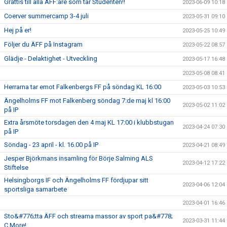
Grattis till alla ÄFF:are som tar Studenten!!
2023-06-09 10:18
Coerver summercamp 3-4 juli
2023-05-31 09:10
Hej på er!
2023-05-25 10:49
Följer du ÄFF på Instagram
2023-05-22 08:57
Glädje - Delaktighet - Utveckling
2023-05-17 16:48
2023-05-08 08:41
Herrarna tar emot Falkenbergs FF på söndag KL 16:00
2023-05-03 10:53
Ängelholms FF mot Falkenberg söndag 7:de maj kl 16:00
2023-05-02 11:02
på IP
Extra årsmöte torsdagen den 4 maj KL 17:00 i klubbstugan
2023-04-24 07:30
på IP
Söndag - 23 april - kl. 16.00 på IP
2023-04-21 08:49
Jesper Björkmans insamling för Börje Salming ALS
2023-04-12 17:22
Stiftelse
Helsingborgs IF och Ängelholms FF fördjupar sitt
2023-04-06 12:04
sportsliga samarbete
2023-04-01 16:46
Sto&#776;tta ÄFF och streama massor av sport pa&#778;
2023-03-31 11:44
C More!