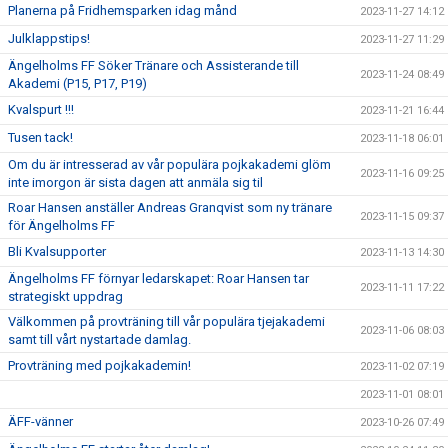
Planerna på Fridhemsparken idag månd
2023-11-27 14:12
Julklappstips!
2023-11-27 11:29
Ängelholms FF Söker Tränare och Assisterande till
2023-11-24 08:49
Akademi (P15, P17, P19)
Kvalspurt !!!
2023-11-21 16:44
Tusen tack!
2023-11-18 06:01
Om du är intresserad av vår populära pojkakademi glöm
2023-11-16 09:25
inte imorgon är sista dagen att anmäla sig til
Roar Hansen anställer Andreas Granqvist som ny tränare
2023-11-15 09:37
för Ängelholms FF
Bli Kvalsupporter
2023-11-13 14:30
Ängelholms FF förnyar ledarskapet: Roar Hansen tar
2023-11-11 17:22
strategiskt uppdrag
Välkommen på provträning till vår populära tjejakademi
2023-11-06 08:03
samt till vårt nystartade damlag.
Provträning med pojkakademin!
2023-11-02 07:19
2023-11-01 08:01
ÄFF-vänner
2023-10-26 07:49