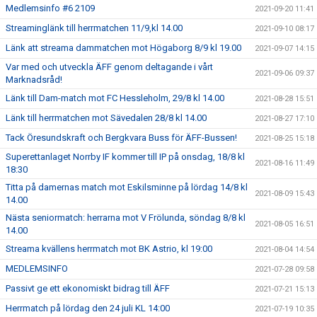
Medlemsinfo #6 2109
2021-09-20 11:41
Streaminglänk till herrmatchen 11/9,kl 14.00
2021-09-10 08:17
Länk att streama dammatchen mot Högaborg 8/9 kl 19.00
2021-09-07 14:15
Var med och utveckla ÄFF genom deltagande i vårt
2021-09-06 09:37
Marknadsråd!
Länk till Dam-match mot FC Hessleholm, 29/8 kl 14.00
2021-08-28 15:51
Länk till herrmatchen mot Sävedalen 28/8 kl 14.00
2021-08-27 17:10
Tack Öresundskraft och Bergkvara Buss för ÄFF-Bussen!
2021-08-25 15:18
Superettanlaget Norrby IF kommer till IP på onsdag, 18/8 kl
2021-08-16 11:49
18:30
Titta på damernas match mot Eskilsminne på lördag 14/8 kl
2021-08-09 15:43
14.00
Nästa seniormatch: herrarna mot V Frölunda, söndag 8/8 kl
2021-08-05 16:51
14.00
Streama kvällens herrmatch mot BK Astrio, kl 19:00
2021-08-04 14:54
MEDLEMSINFO
2021-07-28 09:58
Passivt ge ett ekonomiskt bidrag till ÄFF
2021-07-21 15:13
Herrmatch på lördag den 24 juli KL 14:00
2021-07-19 10:35