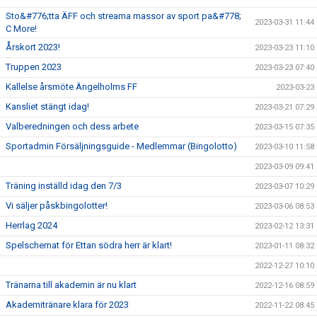
Sto&#776;tta ÄFF och streama massor av sport pa&#778;
2023-03-31 11:44
C More!
Årskort 2023!
2023-03-23 11:10
Truppen 2023
2023-03-23 07:40
Kallelse årsmöte Ängelholms FF
2023-03-23
Kansliet stängt idag!
2023-03-21 07:29
Valberedningen och dess arbete
2023-03-15 07:35
Sportadmin Försäljningsguide - Medlemmar (Bingolotto)
2023-03-10 11:58
2023-03-09 09:41
Träning inställd idag den 7/3
2023-03-07 10:29
Vi säljer påskbingolotter!
2023-03-06 08:53
Herrlag 2024
2023-02-12 13:31
Spelschemat för Ettan södra herr är klart!
2023-01-11 08:32
2022-12-27 10:10
Tränarna till akademin är nu klart
2022-12-16 08:59
Akademitränare klara för 2023
2022-11-22 08:45