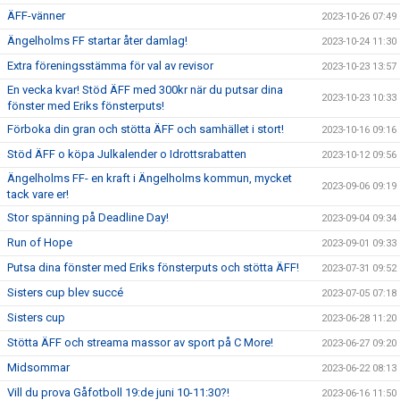
ÄFF-vänner
2023-10-26 07:49
Ängelholms FF startar åter damlag!
2023-10-24 11:30
Extra föreningsstämma för val av revisor
2023-10-23 13:57
En vecka kvar! Stöd ÄFF med 300kr när du putsar dina
2023-10-23 10:33
fönster med Eriks fönsterputs!
Förboka din gran och stötta ÄFF och samhället i stort!
2023-10-16 09:16
Stöd ÄFF o köpa Julkalender o Idrottsrabatten
2023-10-12 09:56
Ängelholms FF- en kraft i Ängelholms kommun, mycket
2023-09-06 09:19
tack vare er!
Stor spänning på Deadline Day!
2023-09-04 09:34
Run of Hope
2023-09-01 09:33
Putsa dina fönster med Eriks fönsterputs och stötta ÄFF!
2023-07-31 09:52
Sisters cup blev succé
2023-07-05 07:18
Sisters cup
2023-06-28 11:20
Stötta ÄFF och streama massor av sport på C More!
2023-06-27 09:20
Midsommar
2023-06-22 08:13
Vill du prova Gåfotboll 19:de juni 10-11:30?!
2023-06-16 11:50