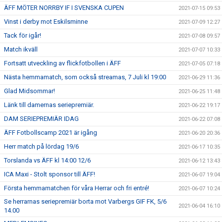
ÄFF MÖTER NORRBY IF I SVENSKA CUPEN
2021-07-15 09:53
Vinst i derby mot Eskilsminne
2021-07-09 12:27
Tack för igår!
2021-07-08 09:57
Match ikväll
2021-07-07 10:33
Fortsatt utveckling av flickfotbollen i ÄFF
2021-07-05 07:18
Nästa hemmamatch, som också streamas, 7 Juli kl 19:00
2021-06-29 11:36
Glad Midsommar!
2021-06-25 11:48
Länk till damernas seriepremiär.
2021-06-22 19:17
DAM SERIEPREMIÄR IDAG
2021-06-22 07:08
ÄFF Fotbollscamp 2021 är igång
2021-06-20 20:36
Herr match på lördag 19/6
2021-06-17 10:35
Torslanda vs ÄFF kl 14:00 12/6
2021-06-12 13:43
ICA Maxi - Stolt sponsor till ÄFF!
2021-06-07 19:04
Första hemmamatchen för våra Herrar och fri entré!
2021-06-07 10:24
Se herrarnas seriepremiär borta mot Varbergs GIF FK, 5/6
2021-06-04 16:10
14.00