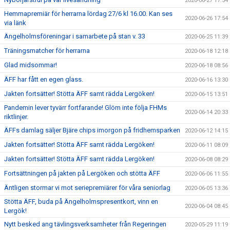
2020-06-27 17:54
Hemmapremiär för herrarna lördag 27/6 kl 16.00. Kan ses
2020-06-26 17:54
via länk
Ängelholmsföreningar i samarbete på stan v. 33
2020-06-25 11:39
Träningsmatcher för herrarna
2020-06-18 12:18
Glad midsommar!
2020-06-18 08:56
ÄFF har fått en egen glass.
2020-06-16 13:30
Jakten fortsätter! Stötta ÄFF samt rädda Lergöken!
2020-06-15 13:51
Pandemin lever tyvärr fortfarande! Glöm inte följa FHMs
2020-06-14 20:33
riktlinjer.
ÄFFs damlag säljer Bjäre chips imorgon på fridhemsparken
2020-06-12 14:15
Jakten fortsätter! Stötta ÄFF samt rädda Lergöken!
2020-06-11 08:09
Jakten fortsätter! Stötta ÄFF samt rädda Lergöken!
2020-06-08 08:29
Fortsättningen på jakten på Lergöken och stötta ÄFF
2020-06-06 11:55
Äntligen stormar vi mot seriepremiärer för våra seniorlag
2020-06-05 13:36
Stötta ÄFF, buda på Ängelholmspresentkort, vinn en
2020-06-04 08:45
Lergök!
Nytt besked ang tävlingsverksamheter från Regeringen
2020-05-29 11:19