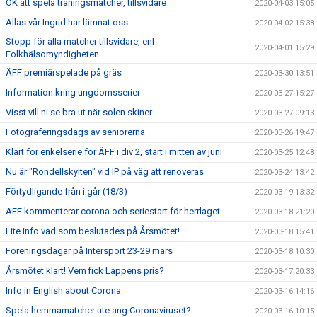
OK att spela träningsmatcher, tillsvidare
2020-04-03 15:05
Allas vår Ingrid har lämnat oss.
2020-04-02 15:38
Stopp för alla matcher tillsvidare, enl
2020-04-01 15:29
Folkhälsomyndigheten
ÄFF premiärspelade på gräs
2020-03-30 13:51
Information kring ungdomsserier
2020-03-27 15:27
Visst vill ni se bra ut när solen skiner
2020-03-27 09:13
Fotograferingsdags av seniorerna
2020-03-26 19:47
Klart för enkelserie för ÄFF i div 2, start i mitten av juni
2020-03-25 12:48
Nu är "Rondellskylten" vid IP på väg att renoveras
2020-03-24 13:42
Förtydligande från i går (18/3)
2020-03-19 13:32
ÄFF kommenterar corona och seriestart för herrlaget
2020-03-18 21:20
Lite info vad som beslutades på Årsmötet!
2020-03-18 15:41
Föreningsdagar på Intersport 23-29 mars
2020-03-18 10:30
Årsmötet klart! Vem fick Lappens pris?
2020-03-17 20:33
Info in English about Corona
2020-03-16 14:16
Spela hemmamatcher ute ang Coronaviruset?
2020-03-16 10:15