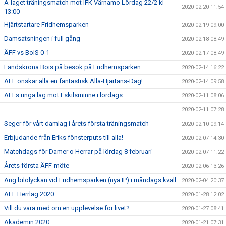
A-laget träningsmatch mot IFK Värnamo Lördag 22/2 kl
2020-02-20 11:54
13:00
Hjärtstartare Fridhemsparken
2020-02-19 09:00
Damsatsningen i full gång
2020-02-18 08:49
ÄFF vs BoIS 0-1
2020-02-17 08:49
Landskrona Bois på besök på Fridhemsparken
2020-02-14 16:22
ÄFF önskar alla en fantastisk Alla-Hjärtans-Dag!
2020-02-14 09:58
ÄFFs unga lag mot Eskilsminne i lördags
2020-02-11 08:06
2020-02-11 07:28
Seger för vårt damlag i årets första träningsmatch
2020-02-10 09:14
Erbjudande från Eriks fönsterputs till alla!
2020-02-07 14:30
Matchdags för Damer o Herrar på lördag 8 februari
2020-02-07 11:22
Årets första ÄFF-möte
2020-02-06 13:26
Ang bilolyckan vid Fridhemsparken (nya IP) i måndags kväll
2020-02-04 20:37
ÄFF Herrlag 2020
2020-01-28 12:02
Vill du vara med om en upplevelse för livet?
2020-01-27 08:41
Akademin 2020
2020-01-21 07:31