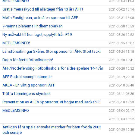
MEDLEMSINFO
2021-06-03 11:03
Gratis mensskydd till alla tjejer från 13 år i ÄFF!
2021-06-02 18:14
Melin Fastigheter, också en sponsor till ÄFF
2021-05-31 16:08
7-manna planerna Fridhemsparken
2021-05-28 15:59
Ny målvakt till herrlaget, upplyft från P19.
2021-05-26 19:52
MEDLEMSINFO!
2021-05-25 10:07
Länsförsäkringar Skåne. Stor sponsor till ÄFF. Stort tack!
2021-05-24 15:18
Dags för årets fotbollscamp!
2021-05-20 10:41
ÄFF/Prodefending Fotbollsskola för äldre spelare 14-17år
2021-05-20 10:32
ÄFF Fotbollscamp i sommar
2021-05-19 20:18
AKEA - En viktig sponsor i ÄFF
2021-05-18 08:40
Träffa föreningens styrelse!
2021-05-11 08:30
Presentation av ÄFFs Sponsorer. Vi börjar med Backahill!
2021-05-10 19:23
MEDLEMSINFO
2021-05-04 09:17
2021-05-03 15:22
Äntligen få vi spela enstaka matcher för barn födda 2002
2021-04-29 10:30
och senare