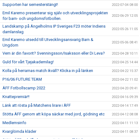
Supporten har semesterstängt!
2022-07-04 08:00
Emil Karemo presenterar sig själv och utvecklingsprojekten
2022-06-29 12:05
för barn- och ungdomsfotbollen.
Landskamp på Ängelholms IP Sveriges F23 möter Indiens
2022-05-26 11:05
damlanslag
Emil Karemo utsedd till Utvecklingsansvarig Barn &
2022-05-06 08:41
Ungdom
Vem är din favorit? Svenningsson/Isaksson eller Di Leva?
2022-04-28 10:11
Guld för vårt Tjejakademilag!
2022-04-25 14:44
Kolla på herrarnas match ikväll? Klicka in på länken
2022-04-22 15:37
P16/06 FUTURE TEAM
2022-04-22 11:02
ÄFF Fotbollscamp 2022
2022-04-20 09:41
Knattepremiär!!
2022-04-16 09:39
Länk att rösta på Matchens lirare i ÄFF
2022-04-14 17:49
Stötta ÄFF genom att köpa säckar med jord, gödning etc
2022-04-12 08:08
Medlemsinfo
2022-04-11 11:13
Kvarglömda kläder
2022-04-11 08:37