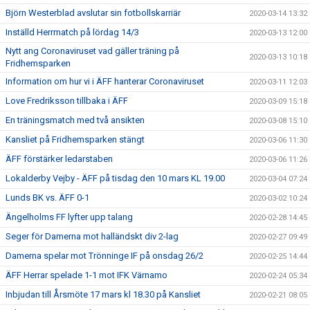
Björn Westerblad avslutar sin fotbollskarriär
2020-03-14 13:32
Inställd Herrmatch på lördag 14/3
2020-03-13 12:00
Nytt ang Coronaviruset vad gäller träning på
2020-03-13 10:18
Fridhemsparken
Information om hur vi i ÄFF hanterar Coronaviruset
2020-03-11 12:03
Love Fredriksson tillbaka i ÄFF
2020-03-09 15:18
En träningsmatch med två ansikten
2020-03-08 15:10
Kansliet på Fridhemsparken stängt
2020-03-06 11:30
ÄFF förstärker ledarstaben
2020-03-06 11:26
Lokalderby Vejby - ÄFF på tisdag den 10 mars KL 19.00
2020-03-04 07:24
Lunds BK vs. ÄFF 0-1
2020-03-02 10:24
Ängelholms FF lyfter upp talang
2020-02-28 14:45
Seger för Damerna mot halländskt div 2-lag
2020-02-27 09:49
Damerna spelar mot Trönninge IF på onsdag 26/2
2020-02-25 14:44
ÄFF Herrar spelade 1-1 mot IFK Värnamo
2020-02-24 05:34
Inbjudan till Årsmöte 17 mars kl 18.30 på Kansliet
2020-02-21 08:05