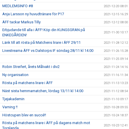
MEDLEMSINFO #8
2021-12-20 08:01
Anja Larsson ny huvudtränare för P17
2021-12-15 16:29
ÄFF tackar Markus Tilly
2021-12-12 08:00
Erbjudande till alla i ÄFF! Köp din KUNGSGRAN på
2021-11-30 10:17
ENKEGÅRDEN!
Länk till att rösta på Matchens lirare i ÄFF 29/11
2021-11-28 12:12
Livestreama ÄFF vs Dalstorps IF söndag 28/11 kl 14.00
2021-11-26 15:28
2021-11-25 09:14
Robin Streifert, årets Målvakt i div2
2021-11-24 14:16
Ny organisation
2021-11-16 11:34
Rösta på matchens lirare i ÄFF
2021-11-13 13:23
Näst sista hemmamatchen, lördag 13/11 kl 14:00
2021-11-12 08:54
Tjejakademin
2021-11-10 09:17
Varning !!
2021-10-28 09:55
Höstcupen blev en succé!!
2021-10-24 18:37
Rösta på matchens lirare i ÄFF på dagens match mot
2021-10-23 12:41
Torslanda.