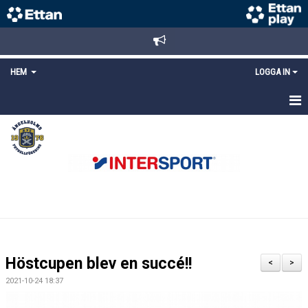
HEM
LOGGA IN
STARTSIDA
NYHETER
ANMÄLAN/REGISTRERING
POLICYS
FÖRKÖP BILJETTER
Höstcupen blev en succé!!
<
>
LÄNKAR
2021-10-24 18:37