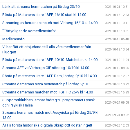
Länk att streama herrmatchen på lördag 23/10
2021-10-21 10:51
Rösta på Matchens lirare i ÄFF, 16/10 start kl 14.00
2021-10-16 12:23
Streaming av herrarnas match mot Vinberg 16/10 kl 14.00
2021-10-15 10:11
”Förtydligande av medlemsinfo!
2021-10-13 13:31
Medlemsinfo
2021-10-13 06:48
Vi har fått ett erbjudande till alla våra medlemmar från
2021-10-12 13:34
Flügger!
Rösta på matchens lirare i ÄFF, 10/10. Matchstart kl 14.00
2021-10-10 11:04
Streama ÄFF vs Varbergs GIF söndag 10/10 kl 14:00
2021-10-10 08:05
Rösta på matchens lirare i ÄFF Dam, lördag 9/10 kl 14.00
2021-10-09 12:57
Streama damernas sista seriematch på lördag 9/10
2021-10-08 10:22
Streama damernas matchen mot HGH FC 26/9 kl 14.00
2021-09-25 15:23
Supporterklubben lämnar bidrag till programmet Fysisk
2021-09-24 09:08
och Psykisk Hälsa
Streama herrarnas match mot Assyriska på lördag 25/9 kl
2021-09-24 09:02
13.00
ÄFFs första historiska digitala Skraplott! Kostar inget!
2021-09-23 12:03