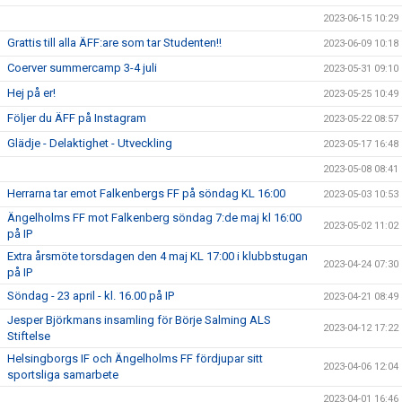
2023-06-15 10:29
Grattis till alla ÄFF:are som tar Studenten!!
2023-06-09 10:18
Coerver summercamp 3-4 juli
2023-05-31 09:10
Hej på er!
2023-05-25 10:49
Följer du ÄFF på Instagram
2023-05-22 08:57
Glädje - Delaktighet - Utveckling
2023-05-17 16:48
2023-05-08 08:41
Herrarna tar emot Falkenbergs FF på söndag KL 16:00
2023-05-03 10:53
Ängelholms FF mot Falkenberg söndag 7:de maj kl 16:00
2023-05-02 11:02
på IP
Extra årsmöte torsdagen den 4 maj KL 17:00 i klubbstugan
2023-04-24 07:30
på IP
Söndag - 23 april - kl. 16.00 på IP
2023-04-21 08:49
Jesper Björkmans insamling för Börje Salming ALS
2023-04-12 17:22
Stiftelse
Helsingborgs IF och Ängelholms FF fördjupar sitt
2023-04-06 12:04
sportsliga samarbete
2023-04-01 16:46