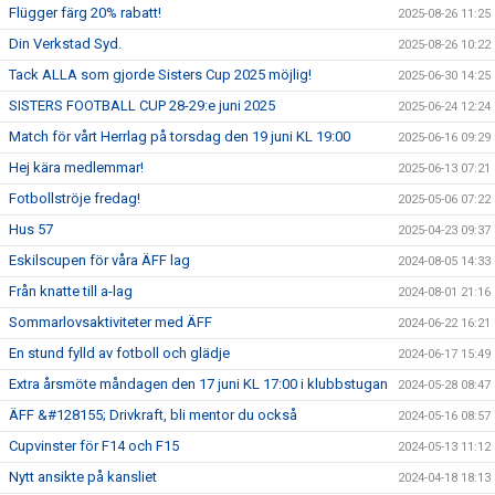
Flügger färg 20% rabatt!
2025-08-26 11:25
Din Verkstad Syd.
2025-08-26 10:22
Tack ALLA som gjorde Sisters Cup 2025 möjlig!
2025-06-30 14:25
SISTERS FOOTBALL CUP 28-29:e juni 2025
2025-06-24 12:24
Match för vårt Herrlag på torsdag den 19 juni KL 19:00
2025-06-16 09:29
Hej kära medlemmar!
2025-06-13 07:21
Fotbollströje fredag!
2025-05-06 07:22
Hus 57
2025-04-23 09:37
Eskilscupen för våra ÄFF lag
2024-08-05 14:33
Från knatte till a-lag
2024-08-01 21:16
Sommarlovsaktiviteter med ÄFF
2024-06-22 16:21
En stund fylld av fotboll och glädje
2024-06-17 15:49
Extra årsmöte måndagen den 17 juni KL 17:00 i klubbstugan
2024-05-28 08:47
ÄFF &#128155; Drivkraft, bli mentor du också
2024-05-16 08:57
Cupvinster för F14 och F15
2024-05-13 11:12
Nytt ansikte på kansliet
2024-04-18 18:13