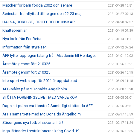
Matcher för barn födda 2002 och senare
2021-04-28 15:51
Seriestart framflyttad till helgen den 22-23 maj
2021-04-27 07:13
HÄLSA, RÖRELSE, IDROTT OCH KUNSKAP
2021-04-20 07:37
Knattepremiär
2021-04-19 07:39
Nya lock från EcoRetur
2021-04-14 11:11
Information från styrelsen
2021-04-12 07:24
ÄFF lyfter upp egen talang från Akademin till Herrlaget
2021-04-01 10:02
Årsmöte genomfört 210325
2021-03-26 10:21
Årsmöte genomfört 210325
2021-03-26 10:15
Intersport webshop för 2021 är uppdaterad
2021-03-09 11:18
ÄFF-Målet på Mc Donalds Ängelholm
2021-03-08 10:28
STÖTTA FÖRENINGSLIVET MED VARJE KÖP
2021-03-05 09:01
Dags att putsa era fönster? Samtidigt stöttar du ÄFF!
2021-02-26 08:51
ÄFF i samarbete med Mc Donalds Ängelholm
2021-02-17 18:59
Säsongens nya fotbollsskor är här!
2021-02-17 11:24
Inga lättnader i restriktionerna kring Covid-19
2021-02-16 10:35