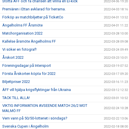
Stötta ÄFF och få chansen att vinna en El-kick
2022-04-06 19:20
Premiären i Ettan avklarad för herrarna.
2022-04-03 18:16
Förköp av matchbiljetter på TicketCo
2022-04-01 13:52
Ängelholms FF Årsmöte
2022-04-01 11:22
Matchorganisation 2022
2022-03-28 10:00
Kallelse årsmöte Ängelholms FF
2022-03-28 09:08
Vi söker en fotograf!
2022-03-24 09:49
Årskort 2022
2022-03-23 10:01
Föreningsdagar på Intersport
2022-03-19 07:52
Första Årskorten köpta för 2022
2022-03-17 09:20
Biljettpriser 2022
2022-03-16 11:23
ÄFF vill hjälpa krigsflyktingar från Ukraina
2022-03-12 12:32
TACK TILL ALLA!
2022-03-01 10:52
VIKTIG INFORMATION AVSEENDE MATCH 26/2 MOT
2022-02-24 10:28
MALMÖ FF
Vem vann på 50/50-lotteriet i söndags?
2022-02-22 13:06
Svenska Cupen i Ängelholm
2022-02-18 08:00