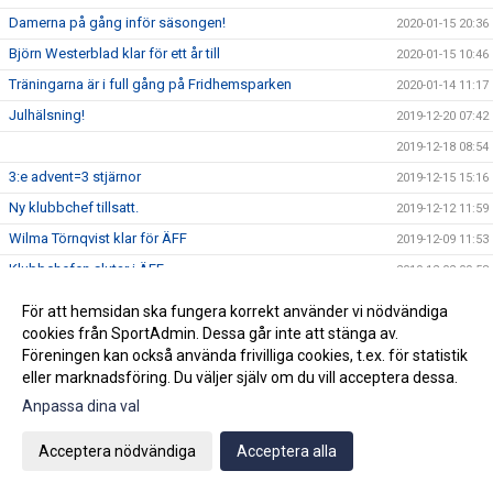
Damerna på gång inför säsongen!
2020-01-15 20:36
Björn Westerblad klar för ett år till
2020-01-15 10:46
Träningarna är i full gång på Fridhemsparken
2020-01-14 11:17
Julhälsning!
2019-12-20 07:42
2019-12-18 08:54
3:e advent=3 stjärnor
2019-12-15 15:16
Ny klubbchef tillsatt.
2019-12-12 11:59
Wilma Törnqvist klar för ÄFF
2019-12-09 11:53
Klubbchefen slutar i ÄFF
2019-12-02 09:58
2019-11-26 09:44
För att hemsidan ska fungera korrekt använder vi nödvändiga
Sista veckan för akademin innan vinteruppehåll
cookies från SportAdmin. Dessa går inte att stänga av.
2019-11-25 08:34
Föreningen kan också använda frivilliga cookies, t.ex. för statistik
Ge bort en sportig dröm!
2019-11-22 09:50
eller marknadsföring. Du väljer själv om du vill acceptera dessa.
Vinnarna på ungdomsavslutningens tipspromenad
2019-11-22 07:43
Anpassa dina val
Köp din Bingolott av vårt P13 lag
2019-11-15 09:16
Acceptera nödvändiga
Acceptera alla
Avslutning för ungdomslagen söndagen den 3 november
2019-10-30 09:04
KL 11:00