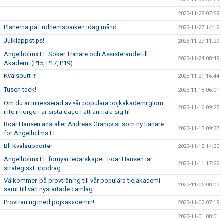
2023-11-28 07:59
Planerna på Fridhemsparken idag månd
2023-11-27 14:12
Julklappstips!
2023-11-27 11:29
Ängelholms FF Söker Tränare och Assisterande till
2023-11-24 08:49
Akademi (P15, P17, P19)
Kvalspurt !!!
2023-11-21 16:44
Tusen tack!
2023-11-18 06:01
Om du är intresserad av vår populära pojkakademi glöm
2023-11-16 09:25
inte imorgon är sista dagen att anmäla sig til
Roar Hansen anställer Andreas Granqvist som ny tränare
2023-11-15 09:37
för Ängelholms FF
Bli Kvalsupporter
2023-11-13 14:30
Ängelholms FF förnyar ledarskapet: Roar Hansen tar
2023-11-11 17:22
strategiskt uppdrag
Välkommen på provträning till vår populära tjejakademi
2023-11-06 08:03
samt till vårt nystartade damlag.
Provträning med pojkakademin!
2023-11-02 07:19
2023-11-01 08:01