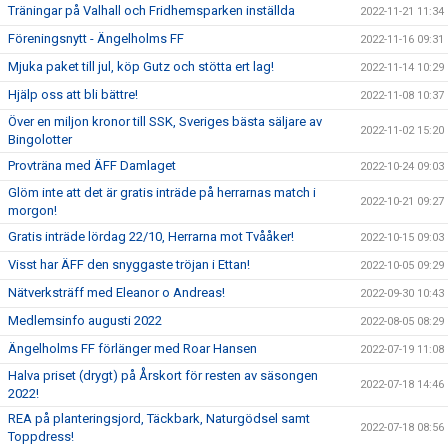
Träningar på Valhall och Fridhemsparken inställda
2022-11-21 11:34
Föreningsnytt - Ängelholms FF
2022-11-16 09:31
Mjuka paket till jul, köp Gutz och stötta ert lag!
2022-11-14 10:29
Hjälp oss att bli bättre!
2022-11-08 10:37
Över en miljon kronor till SSK, Sveriges bästa säljare av
2022-11-02 15:20
Bingolotter
Provträna med ÄFF Damlaget
2022-10-24 09:03
Glöm inte att det är gratis inträde på herrarnas match i
2022-10-21 09:27
morgon!
Gratis inträde lördag 22/10, Herrarna mot Tvååker!
2022-10-15 09:03
Visst har ÄFF den snyggaste tröjan i Ettan!
2022-10-05 09:29
Nätverksträff med Eleanor o Andreas!
2022-09-30 10:43
Medlemsinfo augusti 2022
2022-08-05 08:29
Ängelholms FF förlänger med Roar Hansen
2022-07-19 11:08
Halva priset (drygt) på Årskort för resten av säsongen
2022-07-18 14:46
2022!
REA på planteringsjord, Täckbark, Naturgödsel samt
2022-07-18 08:56
Toppdress!