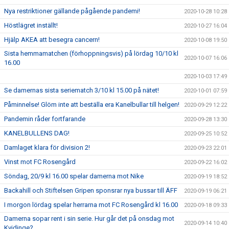
Nya restriktioner gällande pågående pandemi!
2020-10-28 10:28
Höstlägret inställt!
2020-10-27 16:04
Hjälp AKEA att besegra cancern!
2020-10-08 19:50
Sista hemmamatchen (förhoppningsvis) på lördag 10/10 kl
2020-10-07 16:06
16.00
2020-10-03 17:49
Se damernas sista seriematch 3/10 kl 15.00 på nätet!
2020-10-01 07:59
Påminnelse! Glöm inte att beställa era Kanelbullar till helgen!
2020-09-29 12:22
Pandemin råder fortfarande
2020-09-28 13:30
KANELBULLENS DAG!
2020-09-25 10:52
Damlaget klara för division 2!
2020-09-23 22:01
Vinst mot FC Rosengård
2020-09-22 16:02
Söndag, 20/9 kl 16.00 spelar damerna mot Nike
2020-09-19 18:52
Backahill och Stiftelsen Gripen sponsrar nya bussar till ÄFF
2020-09-19 06:21
I morgon lördag spelar herrarna mot FC Rosengård kl 16.00
2020-09-18 09:33
Damerna sopar rent i sin serie. Hur går det på onsdag mot
2020-09-14 10:40
Kvidinge?