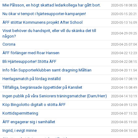
Mie Pålsson, en högt skattad ledarkollega har gått bort.
2020-05-18 08:55
Nu ökar vi tempot i hjärtesupporter-kampanjen!
2020-05-15 20:21
ÄFF stöttar Kommunens projekt After School
2020-05-13 16:09
Visst behöver du handsprit, eller vill du skänka det till
2020-04-29 09:25
någon?
Corona
2020-04-25 07:04
ÄFF förlänger med Roar Hansen
2020-04-22 12:23
Bli Hjärtesupporter! Stötta ÄFF
2020-04-22 08:15
Info från Supporterklubben samt dragning Måltian
2020-04-20 11:54
Herrlagsmatch på lördag inställd
2020-04-17 08:19
Tillfälliga, begränsade öppettider på Kansliet
2020-04-15 08:49
Ingen publik på våra Seniorers träningsmatcher (Dam/Herr)
2020-04-14 10:19
Köp Bingolotto digitalt o stötta ÄFF
2020-04-09 12:59
Korttidspermittering
2020-04-07 15:32
ÄFF engagerar sig i samhället
2020-04-05 19:00
Ingrid, i evigt minne
2020-04-04 10:40