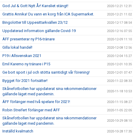
God Jul & Gott Nytt År! Kansliet stängt!
2020-12-21 12:31
Grattis Annika! Du vann en korg från ICA Supermarket.
2020-12-21 11:02
Bingolotter till Uppesittarkvällen 23/12
2020-12-17 08:54
Uppdaterad information gällande Covid-19
2020-12-16 07:55
ÄFF presenterar ny P16-tränare
2020-12-09 11:10
Gilla lokal handel!
2020-12-08 12:56
P19 i Allsvenskan 2021
2020-12-04 15:27
Emil Karemo ny tränare i P15
2020-12-01 10:35
Ge bort sport i jul och stötta samtidigt vår förening!
2020-12-01 07:47
Bygget för 2021 fortsätter!
2020-11-22 08:33
Skånefotbollen har uppdaterat sina rekommendationer
2020-11-18 10:53
gällande läget med pandemin.
ÄFF förlänger med två spelare för 2021!
2020-11-15 08:27
Robin Streifert förlänger med ÄFF
2020-11-05 22:05
Skånefotbollen har uppdaterat sina rekommendationer
2020-10-29 08:10
gällande läget med pandemin.
Inställd kvalmatch
2020-10-28 17:35