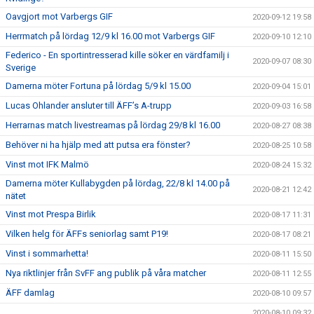
Oavgjort mot Varbergs GIF
2020-09-12 19:58
Herrmatch på lördag 12/9 kl 16.00 mot Varbergs GIF
2020-09-10 12:10
Federico - En sportintresserad kille söker en värdfamilj i
2020-09-07 08:30
Sverige
Damerna möter Fortuna på lördag 5/9 kl 15.00
2020-09-04 15:01
Lucas Ohlander ansluter till ÄFF’s A-trupp
2020-09-03 16:58
Herrarnas match livestreamas på lördag 29/8 kl 16.00
2020-08-27 08:38
Behöver ni ha hjälp med att putsa era fönster?
2020-08-25 10:58
Vinst mot IFK Malmö
2020-08-24 15:32
Damerna möter Kullabygden på lördag, 22/8 kl 14.00 på
2020-08-21 12:42
nätet
Vinst mot Prespa Birlik
2020-08-17 11:31
Vilken helg för ÄFFs seniorlag samt P19!
2020-08-17 08:21
Vinst i sommarhetta!
2020-08-11 15:50
Nya riktlinjer från SvFF ang publik på våra matcher
2020-08-11 12:55
ÄFF damlag
2020-08-10 09:57
2020-08-10 09:32