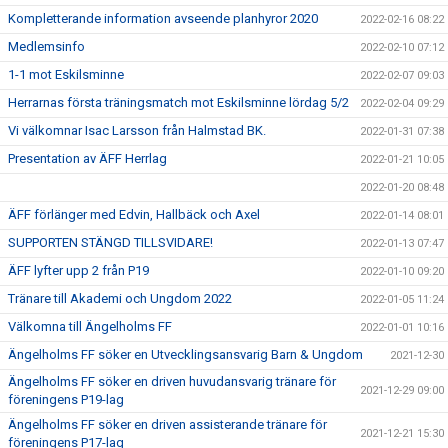
Kompletterande information avseende planhyror 2020
2022-02-16 08:22
Medlemsinfo
2022-02-10 07:12
1-1 mot Eskilsminne
2022-02-07 09:03
Herrarnas första träningsmatch mot Eskilsminne lördag 5/2
2022-02-04 09:29
Vi välkomnar Isac Larsson från Halmstad BK.
2022-01-31 07:38
Presentation av ÄFF Herrlag
2022-01-21 10:05
2022-01-20 08:48
ÄFF förlänger med Edvin, Hallbäck och Axel
2022-01-14 08:01
SUPPORTEN STÄNGD TILLSVIDARE!
2022-01-13 07:47
ÄFF lyfter upp 2 från P19
2022-01-10 09:20
Tränare till Akademi och Ungdom 2022
2022-01-05 11:24
Välkomna till Ängelholms FF
2022-01-01 10:16
Ängelholms FF söker en Utvecklingsansvarig Barn & Ungdom
2021-12-30
Ängelholms FF söker en driven huvudansvarig tränare för
2021-12-29 09:00
föreningens P19-lag
Ängelholms FF söker en driven assisterande tränare för
2021-12-21 15:30
föreningens P17-lag