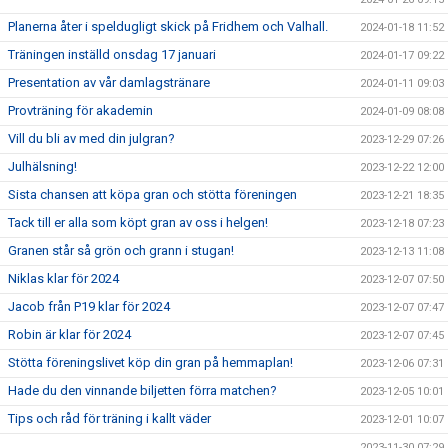
Planerna åter i speldugligt skick på Fridhem och Valhall.
2024-01-18 11:52
Träningen inställd onsdag 17 januari
2024-01-17 09:22
Presentation av vår damlagstränare
2024-01-11 09:03
Provträning för akademin
2024-01-09 08:08
Vill du bli av med din julgran?
2023-12-29 07:26
Julhälsning!
2023-12-22 12:00
Sista chansen att köpa gran och stötta föreningen
2023-12-21 18:35
Tack till er alla som köpt gran av oss i helgen!
2023-12-18 07:23
Granen står så grön och grann i stugan!
2023-12-13 11:08
Niklas klar för 2024
2023-12-07 07:50
Jacob från P19 klar för 2024
2023-12-07 07:47
Robin är klar för 2024
2023-12-07 07:45
Stötta föreningslivet köp din gran på hemmaplan!
2023-12-06 07:31
Hade du den vinnande biljetten förra matchen?
2023-12-05 10:01
Tips och råd för träning i kallt väder
2023-12-01 10:07
2023-11-30 07:29