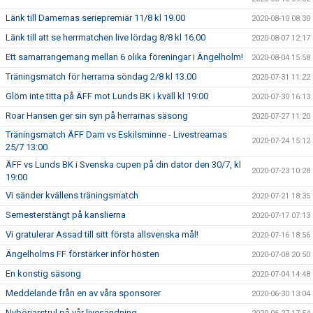
Länk till Damernas seriepremiär 11/8 kl 19.00
2020-08-10 08:30
Länk till att se herrmatchen live lördag 8/8 kl 16.00
2020-08-07 12:17
Ett samarrangemang mellan 6 olika föreningar i Ängelholm!
2020-08-04 15:58
Träningsmatch för herrarna söndag 2/8 kl 13.00
2020-07-31 11:22
Glöm inte titta på ÄFF mot Lunds BK i kväll kl 19:00
2020-07-30 16:13
Roar Hansen ger sin syn på herrarnas säsong
2020-07-27 11:20
Träningsmatch ÄFF Dam vs Eskilsminne - Livestreamas
2020-07-24 15:12
25/7 13:00
ÄFF vs Lunds BK i Svenska cupen på din dator den 30/7, kl
2020-07-23 10:28
19:00
Vi sänder kvällens träningsmatch
2020-07-21 18:35
Semesterstängt på kanslierna
2020-07-17 07:13
Vi gratulerar Assad till sitt första allsvenska mål!
2020-07-16 18:56
Ängelholms FF förstärker inför hösten
2020-07-08 20:50
En konstig säsong
2020-07-04 14:48
Meddelande från en av våra sponsorer
2020-06-30 13:04
Nybörjarstrul på vår livesändning