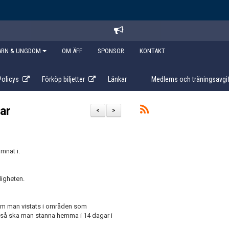
ARN & UNGDOM
OM ÄFF
SPONSOR
KONTAKT
Policys
Förköp biljetter
Länkar
Medlems och träningsavgif
rar
<
>
mnat i.
digheten.
t om man vistats i områden som
så ska man stanna hemma i 14 dagar i