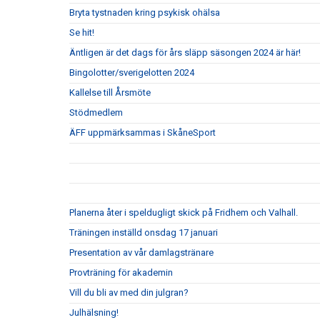
Bryta tystnaden kring psykisk ohälsa
Se hit!
Äntligen är det dags för års släpp säsongen 2024 är här!
Bingolotter/sverigelotten 2024
Kallelse till Årsmöte
Stödmedlem
ÄFF uppmärksammas i SkåneSport
Planerna åter i speldugligt skick på Fridhem och Valhall.
Träningen inställd onsdag 17 januari
Presentation av vår damlagstränare
Provträning för akademin
Vill du bli av med din julgran?
Julhälsning!