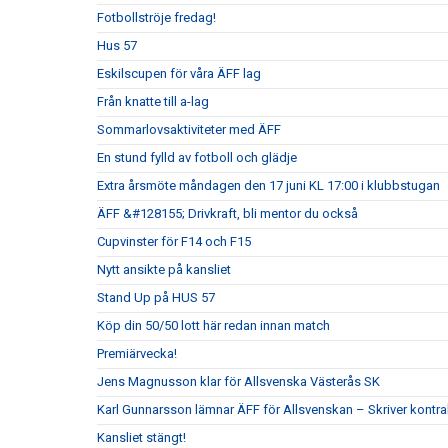
Fotbollströje fredag!
Hus 57
Eskilscupen för våra ÄFF lag
Från knatte till a-lag
Sommarlovsaktiviteter med ÄFF
En stund fylld av fotboll och glädje
Extra årsmöte måndagen den 17 juni KL 17:00 i klubbstugan
ÄFF &#128155; Drivkraft, bli mentor du också
Cupvinster för F14 och F15
Nytt ansikte på kansliet
Stand Up på HUS 57
Köp din 50/50 lott här redan innan match
Premiärvecka!
Jens Magnusson klar för Allsvenska Västerås SK
Karl Gunnarsson lämnar ÄFF för Allsvenskan – Skriver kontr
Kansliet stängt!