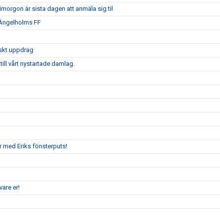
morgon är sista dagen att anmäla sig til
 Ängelholms FF
iskt uppdrag
ill vårt nystartade damlag.
r med Eriks fönsterputs!
are er!