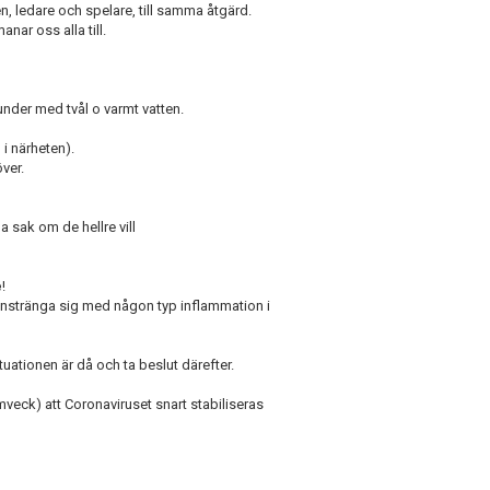
n, ledare och spelare, till samma åtgärd.
nar oss alla till.
under med tvål o varmt vatten.
 i närheten).
över.
a sak om de hellre vill
e
!
 anstränga sig med någon typ inflammation i
uationen är då och ta beslut därefter.
rmveck) att Coronaviruset snart stabiliseras