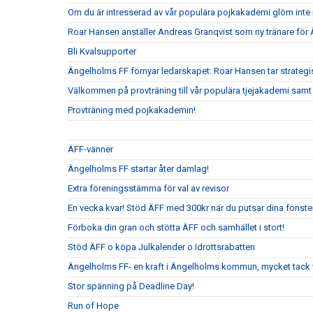
Om du är intresserad av vår populära pojkakademi glöm inte i
Roar Hansen anställer Andreas Granqvist som ny tränare för
Bli Kvalsupporter
Ängelholms FF förnyar ledarskapet: Roar Hansen tar strateg
Välkommen på provträning till vår populära tjejakademi samt t
Provträning med pojkakademin!
ÄFF-vänner
Ängelholms FF startar åter damlag!
Extra föreningsstämma för val av revisor
En vecka kvar! Stöd ÄFF med 300kr när du putsar dina fönste
Förboka din gran och stötta ÄFF och samhället i stort!
Stöd ÄFF o köpa Julkalender o Idrottsrabatten
Ängelholms FF- en kraft i Ängelholms kommun, mycket tack v
Stor spänning på Deadline Day!
Run of Hope