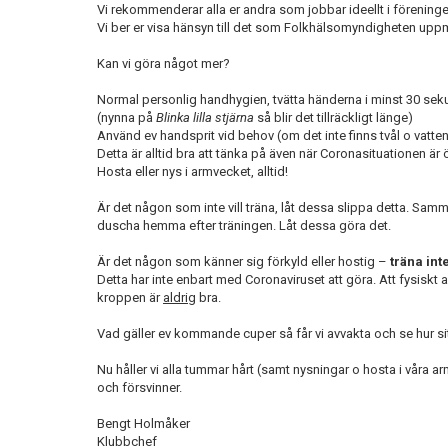
Vi rekommenderar alla er andra som jobbar ideellt i föreninge
Vi ber er visa hänsyn till det som Folkhälsomyndigheten uppma
Kan vi göra något mer?
Normal personlig handhygien, tvätta händerna i minst 30 sek
(nynna på
Blinka lilla stjärna
så blir det tillräckligt länge)
Använd ev handsprit vid behov (om det inte finns tvål o vatten
Detta är alltid bra att tänka på även när Coronasituationen är 
Hosta eller nys i armvecket, alltid!
Är det någon som inte vill träna, låt dessa slippa detta. Samm
duscha hemma efter träningen. Låt dessa göra det.
Är det någon som känner sig förkyld eller hostig –
träna int
Detta har inte enbart med Coronaviruset att göra. Att fysiskt
kroppen är
aldrig
bra.
Vad gäller ev kommande cuper så får vi avvakta och se hur sit
Nu håller vi alla tummar hårt (samt nysningar o hosta i våra a
och försvinner.
Bengt Holmåker
Klubbchef