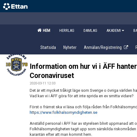
HEM
HERRLAG
DAMLAG
AKADEMI
B
Startsida
Nyheter
Anmälan/Registrering
Information om hur vi i ÄFF hante
Coronaviruset
2020-03-11 12:03
Det är ett mycket tråkigt läge som Sverige o övriga världen ha
Vad kan vi i ÄFF göra för att inte sprida en ev smitta vidare?
Först o främst ska vi läsa och följa råden från Folkhälsomyn
https://www.folkhalsomyndigheten.se
Anställd personal i ÄFF har av styrelsen blivit uppmanad at
Folkhälsomyndigheten tagit upp som särskilda riskområden 
karantän efter att man kommit hem.